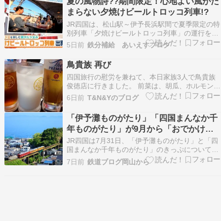
夏の風物詩??期間限定！心地よい風がた
混雑が心配になりますが、今回はJR四国が帰宅時
まらない夕焼けビールトロッコ列車!?
間帯に臨…
JR四国は、松山駅～伊予長浜駅間で夏季限定の特
別列車「夕焼けビールトロッコ列車」の運行を開
始しました。開放的なトロッコ車両で潮風や夕日
5日前
鉄分補給 あいえすブログ
の景色を楽しみながら、地元食材を使った弁当や
ビールを味わえるのが特徴です。乗客からは絶景
鳥貴族 再び
の夕日や車内の雰囲… The post 夏の風物詩??期
四国旅行の慰労を兼ねて、本日家族3人で鳥貴族
間…
俊徳店に行きました。 前菜は、胡瓜、ホルモン、
親鳥焼き物は、せせり、つくね、はさみ刺身は、
6日前
T&N&Yのブログ
ずりトリキ唐揚げホイスノーマルにチェンジ焼き
物2回目は、三角、ハツ、レバー鳥平焼き〆は鳥
「伊予灘ものがたり」「四国まんなか千
雑炊と鳥白湯麺全品税込350円というのは有難い
年ものがたり」が9月から「おでかけネ
です。
ット（e5489）」対応 9月中なら値上げ
JR四国は7月31日、「伊予灘ものがたり」と「四
前料金で購入可能
国まんなか千年ものがたり」のきっぷについて、
2026年9月1日利用分からJR西日本の「おでかけ
7日前
鉄道ブログ岡山から
ネット（列車予約サービスe5489）」で購入でき
るようになると発表しました。 これまでもJR四
国ツアーではインターネットで予約・購入でき
ま…