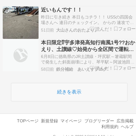
っています。特に人気の「ものがたり列車」3編
成――伊予灘ものがたり／四国まんなか千年もの
近いもんです！！
がたり／志国土佐 時代の夜明けのものがたり に
昨日に引き続き 本日もコチラ！！ USSの四国会
関して…
場さんへ 連日のチェックイン。 からの 速攻で週
末の済ませ ヤード内を 隅々まで散策する下見祭
51日前
大山さんのおたより。
りも しっかり楽しんで トンボ帰りの 片道二時間
ちょっとなんて 近いもんです！！ お楽しみの週
本日限定⁉宇多津発高知行南風1号??おか
末に向けて フットワークも軽く バリバリの…
えり、土讃線♡始発から全区間で運転再
開！
6月8日に徳島県のJR土讃線・坪尻駅～箸蔵駅間
で発生した斜面崩壊により、琴平駅～阿波池田駅
間で特急列車と一部普通列車の運休が続いていま
58日前
鉄分補給 あいえすブログ
した。JR四国は、復旧作業の進展を受けて6月11
日の始発から特急列車と普通列車の運転を再開す
ると発表しまし… The post 本日限定⁉宇多津発…
続きを表示
TOPページ
新規登録
マイページ
ブログリーダー
広告掲載
利用規約
ヘルプ