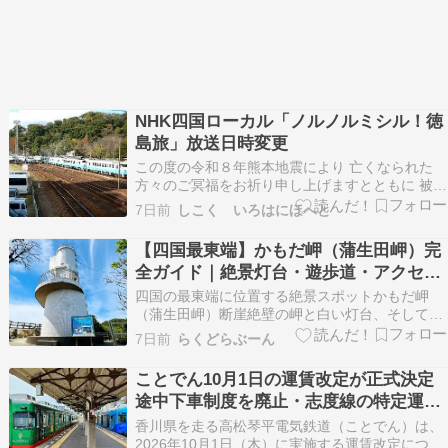
NHK四国ローカル「ノルノルミシル！徳
島旅」放送日時変更
この度の令和８年熊本地震により 亡くなられた
方々のご冥福をお祈り申し上げますとともに 被災
された皆様方にお見舞い申し上げます。 一日も早
7日前
しこく いろはにほへと
い復興を・・・。 ・・・ということで先日紹介
し今日放送予定だった NHKの四国ローカル番組
【四国最東端】かもだ岬（蒲生田岬）完
「ノルノルミシル！徳島旅」ですが 地震報道に伴
全ガイド｜絶景灯台・遊歩道・アクセ
う７…
ス・滞在時間まとめ
四国の最東端に位置する絶景スポットかもだ岬
（蒲生田岬）断崖絶壁の岬と白い灯台、そして太
平洋の大パノラマが広がるここは、知る人ぞ知る
7日前
らくどらぶーん
徳島の秘境絶景です。駐車場から遊歩道を歩いて
辿り着く「灯台と展望台」は、四国でも屈指の絶
ことでん10月1日の運賃改定が正式決定
景ポイント。朝日・夕日・星空・荒波など、訪れ
途中下車制度を廃止・志度線の特定運賃
る時間帯で表情が…
も終了
香川県を走る高松琴平電気鉄道（ことでん）は、
2026年10月1日（木）に実施する運賃改定につい