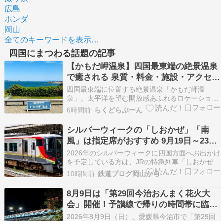
広島
ホンダ
岡山
全てのキーワードを表示…
四国にまつわる話題の記事
【かもだ岬温泉】四国最東端の絶景温泉
で癒される 泉質・料金・施設・アクセス
を紹介
四国最東端に位置する絶景温泉「かもだ岬温
泉」。太平洋を望む開放感あふれるロケーション
と、疲れを癒す天然温泉が魅力の隠れた名湯で
6時間前
らくどらぶーん
す。観光地として人気の蒲生田岬とセットで訪れ
る人も多く、ドライブ・ツーリング・観光の立ち
シルバーウィークの「しおかぜ」「南
寄り湯としても注目されています。この記事で
風」は指定席がおすすめ 9月19日～23日
は、泉質・料金・施設・…
は自由席を減らして運行
2026年のシルバーウィークに四国方面へお出かけ
を予定している方は、JRの特急列車「しおかぜ」
「南風」の指定席を早めに確保しておくのがおす
10時間前
鉄道ブログ岡山から
すめです。 JR西日本とJR四国は、2026年9月19
日（土）から9月23日（水）までの5日間、秋の連
8月9日は「第29回今治おんまく花火大
休期間に合わせて特急「しおかぜ」「南風」…
会」開催！予讃線で帰りの時間帯に臨時
列車4本運転 「いしづち104号」はアン
2026年8月9日（日）、愛媛県今治市で「第29回