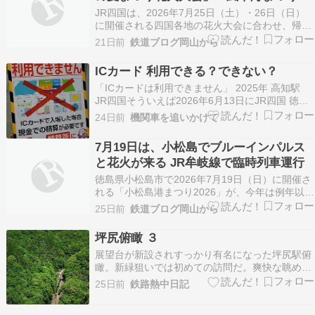
火大会」「伊予彩まつり花火大会」に合
JR四国は、2026年7月25日（土）・26日（日）
わせて臨時列車を運行（7月25日・26
に開催される四国各地の花火大会に合わせ、帰宅
時間帯に臨時列車を運転すると発表しました。 対
日）
21日前
鉄道ブログ岡山から
象となるのは、 徳島県阿南市「阿南の夏まつり花
火大会」（7月26日） 愛媛県松山市「風早海まつ
ICカード 利用できる？できない？
り花火大会」（7月25日） 愛媛県伊予市「伊…
「ICカードは利用できません」 2025年 高知駅
JR四国そういえば2026年6月13日にJR四国 徳島
駅で自動改札機が導入されたニュースがありまし
24日前
機関車を追いかけて
たね。＊類似 対照的に「ICカードしか利用できま
せん」（きっぷ不可）。 2026年 北品川駅 京浜急
7月19日は、小松島でブルーインパルス
行電鉄
と花火が来る JR牟岐線で臨時列車運行
徳島県小松島市で2026年7月19日（日）に開催さ
れる「小松島港まつり2026」が、今年は例年以上
の盛り上がりを見せそうです。 小松島市制施行
25日前
鉄道ブログ岡山から
75周年を記念して、航空自衛隊のブルーインパル
ス展示飛行が実施されるほか、夜には毎年恒例の
坪尻俯瞰 ３
「小松島港まつり納涼花火大会」も開催されま
展望台が新設されすっかり有名になった坪尻駅俯
す。昼…
瞰。新緑狙いでは初めての訪問だ。爽快な眺めに
意気も上がるが、駅や列車に山影が落ちない時間
25日前
鉄路熱中日記
帯は限られる。JR四国の看板、アンパンマンの装
飾を纏った黄色が鮮やかな列車が瞬時に駆け抜け