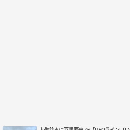
ていく。南風３号 土讃線 坪尻 2026/05/09
人生並みに五里夢中 〜『UFOライン（い