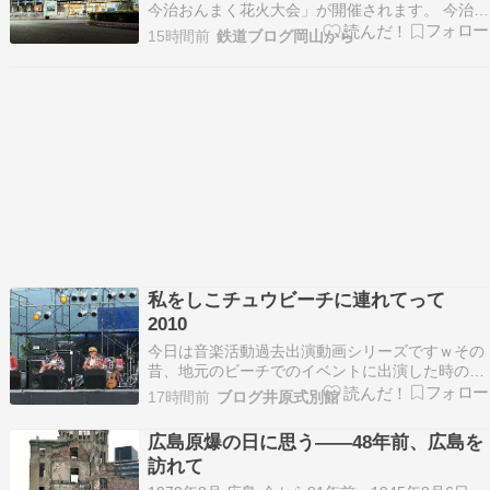
パンマン列車で運行
今治おんまく花火大会」が開催されます。 今治港
防波堤を舞台に行われる夏の一大イベントで、約
15時間前
鉄道ブログ岡山から
1万発の花火が夜空を彩ります。 花火大会の開催
に合わせて、JR四国では予讃線で臨時列車を運転
します。 今回は花火終了後の帰宅時間帯を中心
に、…
私をしこチュウビーチに連れてって
2010
今日は音楽活動過去出演動画シリーズですｗその
昔、地元のビーチでのイベントに出演した時のも
のです。タイトルにありますように「私をしこチ
17時間前
ブログ井原式別館
ュウビーチに連れてって」というイベントです。
しこチュウビーチっていうのは地元にある寒川豊
広島原爆の日に思う――48年前、広島を
岡海浜公園ふれあいビーチの事。「しこチュウ」
訪れて
は四国中央市の…