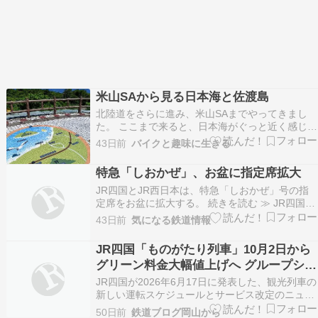
米山SAから見る日本海と佐渡島
北陸道をさらに進み、米山SAまでやってきまし
た。 ここまで来ると、日本海がぐっと近く感じら
れます。 右手の海岸沿いに見える鉄塔が並んでい
43日前
バイクと趣味に生きる
る場所は柏崎刈羽原子力発電所です。 そして左
側、水平線の向こうにうっすら広がっている大
特急「しおかぜ」、お盆に指定席拡大
地。 あれは佐渡島です。 まだ一度も訪れたこと
JR四国とJR西日本は、特急「しおかぜ」号の指
がない場所…
定席をお盆に拡大する。 続きを読む ≫ JR四国
四国旅客鉄道 JR西日本 西日本旅客鉄道
43日前
気になる鉄道情報
JR四国「ものがたり列車」10月2日から
グリーン料金大幅値上げへ グループシー
ト新設と2026年度下半期運転日を発表
JR四国が2026年6月17日に発表した、観光列車の
新しい運転スケジュールとサービス改定のニュー
スは、乗り鉄・旅鉄ファンの間で大きな話題とな
50日前
鉄道ブログ岡山から