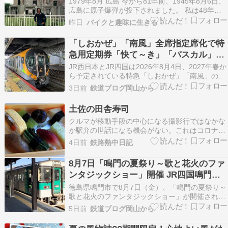
1979年8月 広島 今から81年前、1945年8月6日、
広島に原子爆弾が投下されました。 私は48年前
の1979年8月、東京から関西、四国、九州へとバ
昨日
バイクと趣味に生きる
イクで旅をし、その途中で広島を訪れました。 前
日の夜、広島平和記念公園の近くで野宿をし、翌
「しおかぜ」「南風」全席指定席化で特
朝、目を覚ましたときに撮ったのがこの写…
急用定期券「快て～き」「パスカル」は
どうなる？ 岡山～宇多津間を含む区間は
JR西日本とJR四国は2026年8月4日、2027年春か
発売終了へ
ら予定されている特急「しおかぜ」「南風」の全
席指定席化に伴う、特急列車用定期券などの取り
3日前
鉄道ブログ岡山から
扱いについて発表しました。 今回の変更で特に注
目されるのが、岡山～宇多津間を含む特急用定期
土佐の田舎寿司
券の取り扱いが終了することです。 現在、岡山
クルマが移動手段の中心になる撮影行ではなかな
駅…
か駅弁の世話になる機会がない。これはコロナ禍
のさなかにJR四国が企画した四国満喫きっぷ利用
4日前
鉄路熱中日記
時のひとコマ。帰り道、南風24号車内で食すべ
く、改札外の売店で買い求めた駅弁。これ１箱し
8月7日「鳴門の夏祭り～歌と花火のファ
か残っておらず、もう少しボリュームのあるもの
ンタジックショー」開催 JR四国鳴門線
が欲しいと半分…
で臨時列車運行
徳島県鳴門市で8月7日（金）、「鳴門の夏祭り～
歌と花火のファンタジックショー」が開催されま
す。 このイベントに合わせて、JR四国では鳴門
5日前
鉄道ブログ岡山から
線に臨時列車を運転します。 花火大会などの大規
模なイベントでは、終了後の道路渋滞や駐車場の