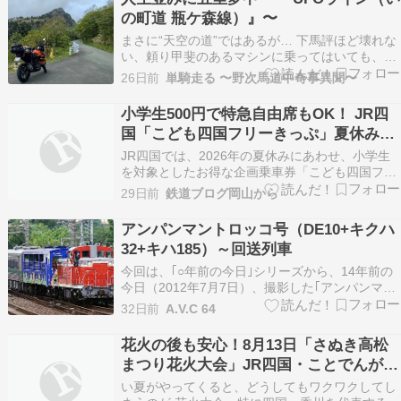
の町道 瓶ケ森線）』〜
まさに“天空の道”ではあるが… 下馬評ほど壊れな
い、頼り甲斐のあるマシンに乗ってはいても、東
京暮らしだとそうそうしょっちゅう行けない四
26日前
単騎走る 〜野次馬道中奇事異聞〜
国。 でも「四国？一応全部走ったけど？」ってヒ
トに言いたくて、とりあえず目ぼしいとこを回っ
小学生500円で特急自由席もOK！ JR四
て来た２度目の四国。 70年代育ちのオカルトお
国「こども四国フリーきっぷ」夏休み版
ぢライダー…
を発売
JR四国では、2026年の夏休みにあわせ、小学生
を対象としたお得な企画乗車券「こども四国フリ
ーきっぷ」を発売します。 このきっぷは、小学生
29日前
鉄道ブログ岡山から
がわずか500円でJR四国全線を1日乗り放題とな
る人気のフリーきっぷです。しかも普通列車だけ
アンパンマントロッコ号（DE10+キクハ
でなく、特急列車普通車自由席まで利用できるの
32+キハ185）～回送列車
が大き…
今回は、｢○年前の今日｣シリーズから、14年前の
今日（2012年7月7日）、撮影した｢アンパンマン
トロッコ号｣をご紹介します。この列車は、東日
32日前
A.V.C 64
本大震災復興祈念のために、JR東日本･JR四国･
JR貨物の共同事業として、3月から7月にかけ
花火の後も安心！8月13日「さぬき高松
て、岩手県･宮城県･福島県･茨城県･千葉県の一…
まつり花火大会」JR四国・ことでんが臨
時列車を運転
い夏がやってくると、どうしてもワクワクしてし