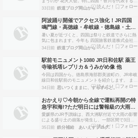
まうのが 花火大会。特に四国・香川を代表する夏
の風物詩のひとつ 「さぬき高松まつり花火大会」
33日前
鉄道ブログ岡山から
は、夜空を彩る大輪の花火だけでなく、香川の美
しい海と港の景色も楽しめる贅沢なイベントで
阿波踊り開催でアクセス強化！JR四国
す。 ――そして今年、2026年8月13日（木） に
鳴門線・高徳線・牟岐線・徳島線・土讃
この…
線で臨時列車運行決定（2026年）
暑い夏が近づくと、四国は祭りと鉄道でさらに熱
気に包まれます。今年も 四国旅客鉄道株式会社
（JR四国） が、徳島を中心に開催される伝統の
34日前
鉄道ブログ岡山から
祭り「阿波踊り」や周辺イベントに合わせて、臨
時列車を多数運行する計画を発表しました。公式
駅前モニュメント1080 JR日和佐駅 薬王
リリースによれば、夏季の多客輸送に向けた取り
寺瑜祇塔レプリカ＆うみがめ像 他
組みとして、臨…
今回は四国から。徳島県海部郡美波町の、JR牟岐
線日和佐駅前のモニュメントを紹介します。 まず
は東口ロータリーにあるものから。ここには観光
34日前
思いつくままに、すらすらと。
地でよく見かける歓迎塔のようなものがあるので
すが、上部のデザインがかなり凝ったものになっ
おかえり♡今朝から全線で運転再開の特
ています。こちらは四国八十八ヶ所の23番札所で
急宇和海!?ただ明日には警報級の大雨の
ある薬王…
おそれ??
愛媛県のJR予讃線は、西大洲駅付近で大雨の影響
による盛り土の崩落が発生し、一部区間で3日も
終日運休となりました。復旧作業が進み、4日の
35日前
鉄分補給 あいえすブログ
始発から運転を再開する予定ですが、天候によっ
て変更となる可能性があります。JR四国は最新の