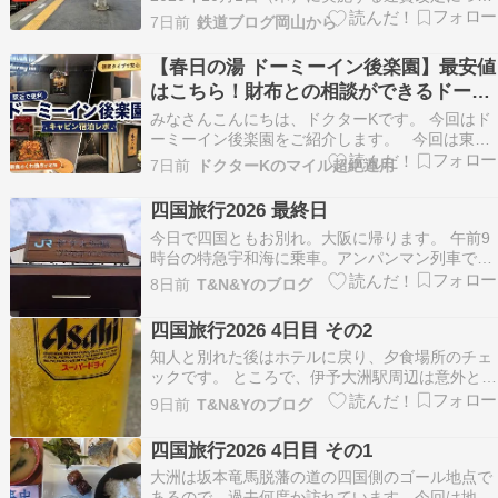
て、四国運輸局長から認可を受けたことを発表し
7日前
鉄道ブログ岡山から
ました。 運賃改定自体は2026年5月に申請されて
おり、本ブログでもお伝えしましたが、今回は正
【春日の湯 ドーミーイン後楽園】最安値
式決定に合わせて新たな制度変更の内容も公表さ
はこちら！財布との相談ができるドーミ
れて…
ーイン！
みなさんこんにちは、ドクターKです。 今回はド
ーミーイン後楽園をご紹介します。 今回は東京
に行ってきました。 東京のホテル代、すさまじく
7日前
ドクターKのマイル超絶運用
高いですよね。 なかなか、普通にホテルに泊まれ
ない… きついものです。ビジネスホテルで3万出
四国旅行2026 最終日
すのは… ドーミーインはビジネスホテルの中で
今日で四国ともお別れ。大阪に帰ります。 午前9
も…
時台の特急宇和海に乗車。アンパンマン列車でし
た。松山で記念撮影。昼食等買い込んで、特急し
8日前
T&N&Yのブログ
おかぜに乗車。愛媛の地酒を楽しみながら東進。
宇多津で普通電車に乗り換え、高松へ。夕方のマ
四国旅行2026 4日目 その2
リンライナーまで時間を潰します。当然、グリー
知人と別れた後はホテルに戻り、夕食場所のチェ
ン車2階席。…
ックです。 ところで、伊予大洲駅周辺は意外と居
酒屋と焼肉店が多いのです。迷った挙句、焼肉と
9日前
T&N&Yのブログ
いうことになり、5軒が集まった街の一角へ。 1
軒目は予約で満席でしたが、2軒目で食事となり
四国旅行2026 4日目 その1
ました。 牛タン牛カルビとハラミ焼野菜牛レバー
大洲は坂本竜馬脱藩の道の四国側のゴール地点で
紹興酒豚…
あるので、過去何度か訪れています。今回は地元