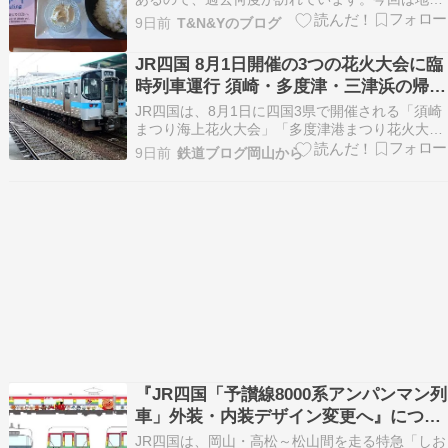
の知人の案内で大洲と近辺の名所旧跡を巡ること
9日前
T&N&Yのブログ
になりました。 宿泊したビジネスホテルで腹ごし
らえ。知人と合流し、地元の博物館へ。自然と生
JR四国 8月1日開催の3つの花火大会に臨
き物、生活を中心とした展示に懐かしさを感じま
時列車運行 須崎・多度津・三津浜の帰り
した。昼食は…
も安心
JR四国は、8月1日に四国3県で開催される「須崎
まつり海上花火大会」「多度津港まつり花火大
会」「三津浜花火大会」に合わせ、各会場へのア
9日前
鉄道ブログ岡山から
クセスや帰宅に便利な臨時列車を運転します。夏
休み最初の週末は四国各地で花火大会が開催さ
れ、多くの人出が予想されることから、鉄道によ
る輸送力を強化し…
『JR四国「予讃線8000系アンパンマン列
車」外装・内装デザイン変更へ』につい
てまとめてみた
JR四国は、岡山・高松～松山間を走る特急「しお