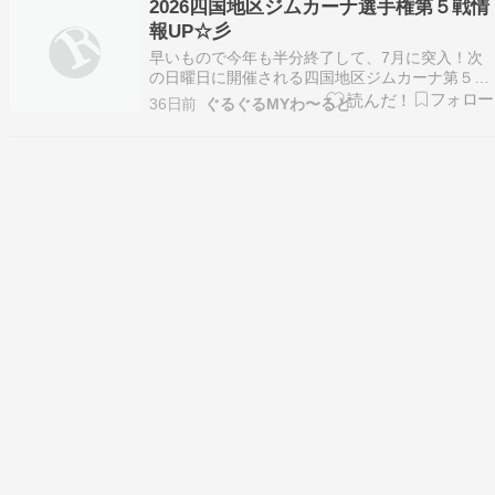
2026四国地区ジムカーナ選手権第５戦情
運行情報をホーム… The post おかえり♡今朝か
報UP☆彡
ら…
早いもので今年も半分終了して、7月に突入！次
の日曜日に開催される四国地区ジムカーナ第５戦
の情報がＪＭＲＣ四国のＨＰにアップされまし
36日前
ぐるぐるMYわ〜るど
た。第５戦 エントリーリストパドック図全クラス
成立ですね。他地区からの遠征含め、43台エント
リー。今年の四国としては平均的な台数かな。梅
雨後半に入り、…