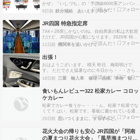
かぜ」「いしづち」の「予讃線8000系アンパンマ
ン列車」をリニューアルし、12月中旬から運行を
9日前
鉄分補給 あいえすブログ
開始する予定です。外装は虹をモチーフにしたデ
ザインを引き継ぎ、内装は四国の山や海をイメー
JR四国 特急指定席
ジしたデザイ… The post 『JR四国「予讃線…
7X4＝28席しかないのね。自由席派の私は大歓迎
だけど、JR四国が心配になります。2025年 特急
あしずり（2000系） 土讃線
11日前
機関車を追いかけて
出張！
おはようございます。 晴天 昨日、梅雨明けで
す。 ただでさえ猛暑なのに今日から・・・さらに
危険な暑さ予報でございます???????????? 間違
18日前
三重 輸入車 修理 点検 車検 鈑金 コーディング
いなく工場は、40℃超えか さて日曜日の昼前か
ら・・・出張に行ってました。 こんな所
食いもんレビュー322 松家カレー コロッ
に・・・。 うどん屋の『 めっか 』です。 毎度…
ケカレー
松家でカレー食うか～・・・ん、松家？松屋でな
くて？ はい、松家です。看板に書かれている通
り、蒲田にあるカレー屋さんです。お店の入口の
20日前
思いつくままに、すらすらと。
左下に歴史が書かれていますが、1993年（平成5
年）までの先代のお店は名前が「松屋カレー」だ
花火大会の帰りも安心 JR四国が「阿南
ったようですね。 入り口の右にメニューがありま
の夏まつり花火大会」「風早海まつり花
す。ベー…