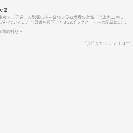
 2
た「聖母マリア像」の残骸に手を合わせる被爆者の女性（浦上天主堂に
がっていた…ただ原爆を投下したB-29ボックス・カーの記録には
のに苦労した」とある。この違いは何なのだろう…現代に生きる我々は
女達の祈り〜