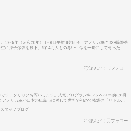
1945年（昭和20年）8月6日午前8時15分、アメリカ軍のB29爆撃機
空に原子爆弾を投下。約14万人もの尊い生命を一瞬にして奪った。
慰霊祭が行なわれている。アメリカ軍による無差別大将殺戮である。
です、クリックお願いします。人気ブログランキングへ81年前の8月
めてアメリカ軍が日本の広島市に対して世界で初めて核爆弾「リトルボ
一発の兵器により当時の広島市の人口35万人（推定）のうち9万人〜
 スタッフブログ