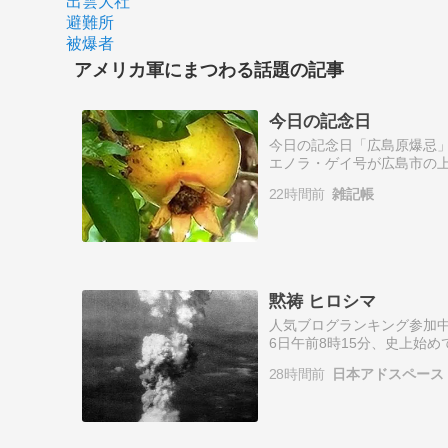
出雲大社
避難所
被爆者
アメリカ軍にまつわる話題の記事
今日の記念日
今日の記念日「広島原爆忌」。
エノラ・ゲイ号が広島市の上
毎年、この日に広島で原爆
22時間前
雑記帳
「8…
黙祷 ヒロシマ
人気ブログランキング参加中
6日午前8時15分、史上始
ーイ」を投下しました。この
28時間前
日本アドスペース
16万6…