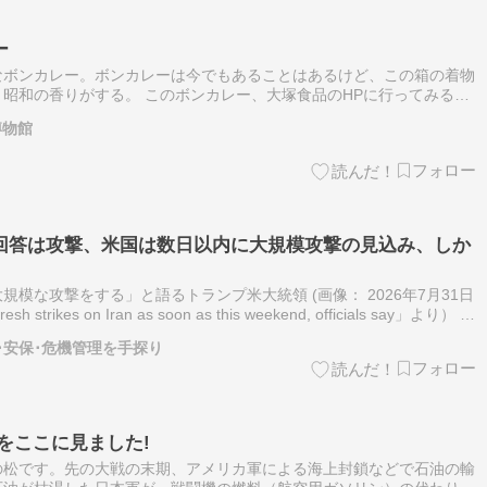
ー
なボンカレー。ボンカレーは今でもあることはあるけど、この箱の着物
昭和の香りがする。 このボンカレー、大塚食品のHPに行ってみる
ているそうだ。 沖縄っていえば、アメリカ軍がいるせいか？缶詰の
博物館
回答は攻撃、米国は数日以内に大規模攻撃の見込み、しか
模な攻撃をする」と語るトランプ米大統領 (画像： 2026年7月31日
strikes on Iran as soon as this weekend, officials say」より） イ
際情勢･安保･危機管理を手探り
をここに見ました!
の松です。先の大戦の末期、アメリカ軍による海上封鎖などで石油の輸