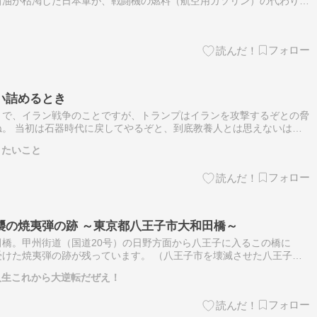
石油が枯渇した日本軍が、戦闘機の燃料（航空用ガソリン）の代わりと
とした傷痕になります。:学生、女性、お年寄りなど全国で延べ数千
い詰めるとき
とで、イラン戦争のことですが、トランプはイランを攻撃するぞとの脅
。 当初は石器時代に戻してやるぞと、到底教養人とは思えないは発
が時が経過するに従い、攻撃の発言がショボくなっていきます。 橋や
きたいこと
襲の焼夷弾の跡 ～東京都八王子市大和田橋～
橋。甲州街道（国道20号）の日野方面から八王子に入るこの橋に
けた焼夷弾の跡が残っています。 （八王子市を壊滅させた八王子空
線、八高線が通る鉄道の重要都市でした。そのため 軍需工場の労働
生これから大逆転だぜえ！