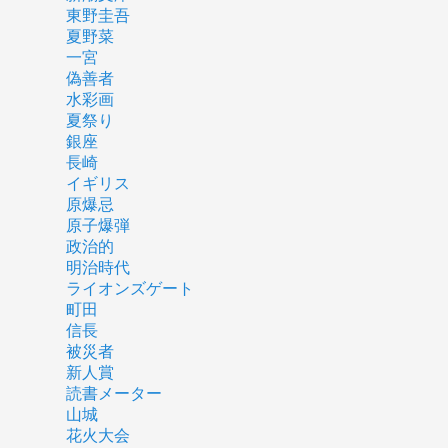
東野圭吾
夏野菜
一宮
偽善者
水彩画
夏祭り
銀座
長崎
イギリス
原爆忌
原子爆弾
政治的
明治時代
ライオンズゲート
町田
信長
被災者
新人賞
読書メーター
山城
花火大会