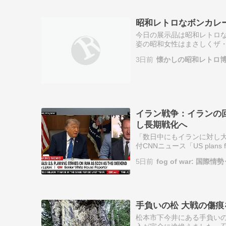
昭和レトロなボンカレ
今日の展示品は昭和レトロ
姿の昭和女性はまさしくザ・
と、沖縄限定でいまだ販売し
3日前
懐かしの昭和レトロ
ソーセージとか…
イラン戦争：イランの
し長期戦化へ
「数日中にもイランに対し大規
付CNNニュース「US plans fresh 
ランに対し交渉…
5日前
fog of war: 国
手負いの松 大戦の傷痕
松本市下今井にある手負い