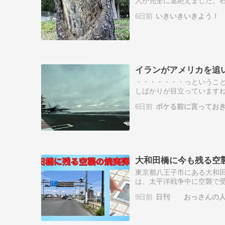
入が完全に途絶えました。
してマツの根や幹から作ろう
6日前
いきいきいきよう！
万人が労働力とし…
イランがアメリカを追
・・・・・・・っというこ
しばかりが目立っていますね
言をしていました。 ところ
6日前
ボケる前に言ってお
発電所などの…
大和田橋に今も残る空
東京都八王子市にある大和田
は、太平洋戦争中に空襲で受
襲）八王子駅は中央線や横浜
9日前
日刊 おっさんの人
者の住居や疎開し…