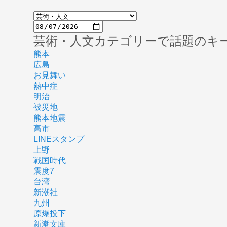
芸術・人文カテゴリーで話題のキ
熊本
広島
お見舞い
熱中症
明治
被災地
熊本地震
高市
LINEスタンプ
上野
戦国時代
震度7
台湾
新潮社
九州
原爆投下
新潮文庫