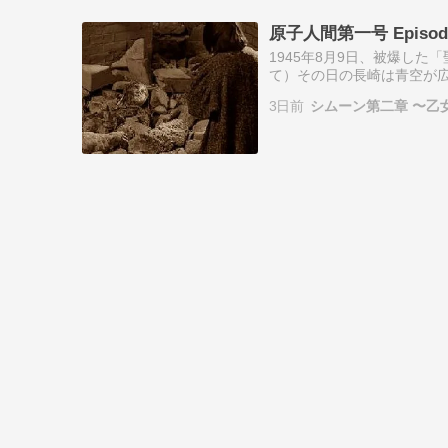
原子人間第一号 Episode
1945年8月9日、被爆し
て）その日の長崎は青空が広
「雲が多く目標を見つける
3日前
シムーン第二章 〜乙
気象衛星が撮っ…