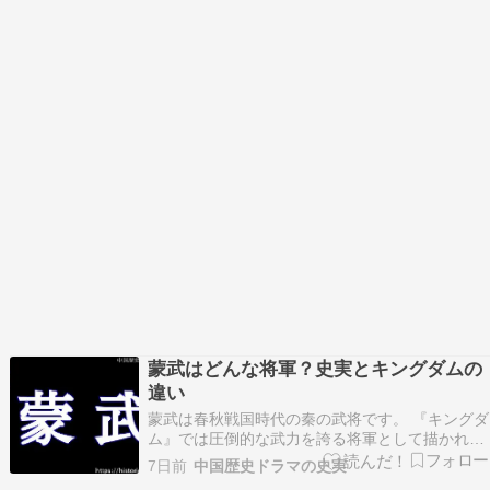
蒙武はどんな将軍？史実とキングダムの
違い
蒙武は春秋戦国時代の秦の武将です。 『キングダ
ム』では圧倒的な武力を誇る将軍として描かれる
蒙武ですが、史実にはどのような記録が残ってい
7日前
中国歴史ドラマの史実
るのでしょうか？『史記』によると蒙武は王翦の