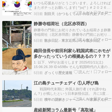
いつも応援ありがとうございます。よろしければ
またポチっとお願いします( ^)o(^ ) ＃２０２６．
３．２８に記事にしましたが 下の記事の中津王
3日前
刮目天（かつもくてん）の古代史ブログだ！
（中大兄・天智天皇）の兄弟多良王（義慈王）を
長兄としたのは誤りで、古事記によれば末弟にな
静勝寺稲荷社（北区赤羽西）
りますので、訂正しました。また中華思想という
静勝寺の門前にお祀りされているお稲荷さま静勝
言葉…
寺稲荷社（北区赤羽西）静勝寺の門前にお祀りさ
れている「静勝寺稲荷社（北区赤羽西）」。1504
5日前
散歩日記 - 東京近郊ぶらり散歩日記
年（永正元年）、太田道灌の禅の師匠だった雲綱
が、道灌の菩提を弔うために稲付城跡に創建した
織田信長や前田利家ら戦国武将にホモが
道灌寺が起源で、1655年（明暦元年）に道灌の子
多かったっていうの根拠あるの？？？？
孫・太田…
1: 以下、VIPがお送りします 2025/01/11(土)
15:06:26.39 ID:k59Bv そんな戦国時代の人達の性
的好みとかましてやホモだったかどうかなんて ど
5日前
ざっくり歴史速報
こに証拠残ってんの？？？ 続きを読む
江の島チューチェディ ①人呼び島
戦国時代末期に 外国人旅行者 (それ誰やね
ん？) が残したという日本妖怪伝説。 月に1度、
「チューチェディ」という魔物に 国で1番美しい
5日前
積年の謎解きジャーニー 〜家康さんがカノ妖怪？！〜
未婚の若い女性が 捧げられるという 禍々しい生
贄の儀式。 ウ～ン、 そんな「ミス日本」なら選
産経新聞コラム最新号「高取城」
ばれても 全然うれしくないよな！?…