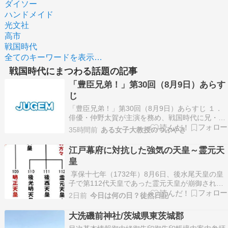
ダイソー
ハンドメイド
光文社
高市
戦国時代
全てのキーワードを表示…
戦国時代にまつわる話題の記事
「豊臣兄弟！」第30回（8月9日）あらす
じ
「豊臣兄弟！」第30回（8月9日）あらすじ １．
俳優・仲野太賀が主演を務め、戦国時代に兄・秀
吉が天下統一を成し遂げる姿を、弟・秀長の目線
35時間前
ある女子大教授のつぶやき
で描く大河ドラマ『豊臣兄弟』。8月2日は放送休
止だったため、次回8月9日放送...続きを読む >>
江戸幕府に対抗した強気の天皇～霊元天
皇
享保十七年（1732年）8月6日、後水尾天皇の皇
子で第112代天皇であった霊元天皇が崩御されま
した。・・・・・・・・第112代天皇の天皇であ
2日前
今日は何の日？徒然日記
らせられる霊元天皇（れいげんてんのう）です
が…わずか13歳の皇子に譲位して院政を敷いたた
大洗磯前神社/茨城県東茨城郡
め、その皇子である東山天皇の回＞＞に、かなり