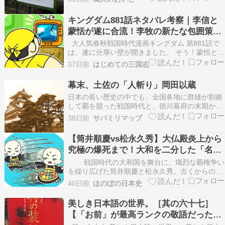
津蒲池氏）の蒲池（榎津）親広によって築かれま
した。筑後川の河口近くに位置し、水運の要衝と
キングダム881話ネタバレ考察｜李信と
して機能した城館です。天正9年（1581年）、本
蒙恬が遂に合流！李牧の新たな包囲策と
家の柳川…
は？
大人気春秋戦国時代漫画キングダム 第881話で
は、遂に分厚い壁が開きました。 そう！蒙恬と李
信が合流したのです。 忙しい人はここだけ読め
37日前
はじめての三国志
ばOK！ ・飛信隊は趙 ... Copyright © 2026 はじ
めての三国志 All Rights Reserved.
幕末、土佐の「人斬り」岡田以蔵
日本の長い歴史の中でも、全国各地に群雄が割拠
して覇を競った戦国時代と、徳川幕府の末期から
明治新政府に為政者が変わった幕末とは、その人
38日前
サバミリマップ
気を二分する時代である事に疑問の余地はないだ
ろう。但し戦国時代を室町幕府の末期の応仁の乱
【筒井順慶vs松永久秀】大仏殿炎上から
[…]
究極の爆死まで！大和を二分した「名
門」と「成り上がり」の死闘
戦国時代の大和国を舞台に、熾烈な覇権争い
を繰り広げた筒井順慶と松永久秀。古くからの伝
統を重んじる名門の順慶と、実力一つでのし上が
40日前
ほのぼの日本史
った革新派の久秀 ... Copyright © 2026 ほのぼの
日本史 All Rights Reserved.
美しき日本語の世界。［其の六十七］
【「お前」が最高ランクの敬語だった？