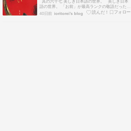
戦国武士たちが命をかけた「二人称」の
其の六十七 美しき日本語の世界。 美しき日本
美学】
語の世界。 「お前」が最高ランクの敬語だった？
戦国武士たちが命をかけた「二人称」の美学 二人
40日前
ioritorei’s blog
称とは 現代に息づく、武士たちの言葉の名残り
意味が真逆になった「御前(おまえ)」の真実 距離
感をミリ単位で測る「方(かた)」と「元(も…