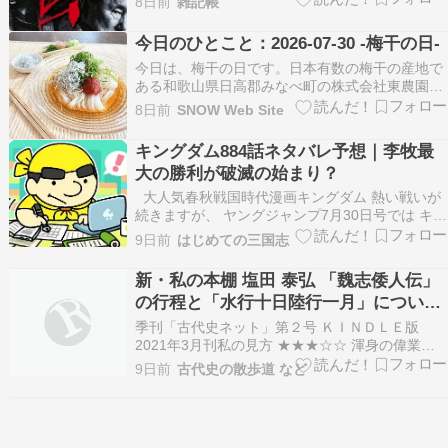
8日前
雑記帳
より出版された北野武による日本の小説である。
KADOKAWAより2019年12月20日に出版された。
今日のひとこと：2026-07-30 -梅干の日-
著者・北野自身による…
今日は、梅干の日です。日本有数の梅干の産地で
ある和歌山県日高郡みなべ町の株式会社東農園が
制定しました。日付はこの頃に新物の梅干が食べ
8日前
SNOW Web Site
られることからです。また、梅干は健康に良く、
「梅干しを食べると難が去る」と昔から言われて
キングダム884話ネタバレ予想｜李牧最
きたことから「なん（7）がさ（3）る（0）」の
大の勝利が破滅の始まり？
語呂合わせも…
大人気春秋戦国時代漫画キングダム 熱い戦いが
続きますが、 ヤングジャンプ7月30日号では キン
グダムは休載です。 と言う事で今回は、いよい
9日前
はじめての三国志
よ秒読みか？ 李牧最後の日について ... Copyright
© 2026 はじめての三国志 All Rights Reserved…
新・私の本棚 塩田 泰弘 「魏志倭人伝」
の行程と「水行十日陸行一月」について
１０／１１ 2026
季刊「古代史ネット」第２号 ＫＩＮＤＬＥ版
2021年3月刊私の見方 ★★★☆☆ 渾身の偉業、
前途遼遠 2025/01/20 更新 2025/04/08, 06/04
9日前
古代史の散歩道 など
2026/07/29＊加筆再掲の弁 最近、Amazon.com
由来のロボットが大量に来訪して、当ブログの記
事を…