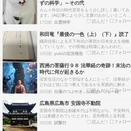
ずの科学」～その弐
カムイ外伝の時代背景をもう少し詳しく書いてみ
ます。(AI記事により少し文脈のおかしいところも
あります) 『カムイ外伝』（および本編である
17日前
出雲神学
『カムイ伝』）の物語の舞台となっているのは、
江戸時代の中期、およそ4代将軍・徳川家綱から5
和田竜『最後の一色（上）（下）』読了
代将軍・徳川綱吉の時代（17世紀後半、1660年
織田信長による天下布武の軍団が日本全土を侵略
代〜…
していくなか、その怪物は戦場にあらわれた。名
を丹後の守護大名、一色義員の嫡男・五郎と言っ
19日前
yukiの近況報告
た。１７歳の青年は、父亡き後の圧倒的不利な状
況下で、凄惨な戦闘を繰り広げ、その場にいた全
西洲の菩薩行９８ 法華経の奇跡！末法の
ての人間を恐怖に陥れるー内容（「BOOK」デー
時代に何が起きるか
タベースより）…
現実生活のなかで苦悩する人にとって、法華経が
どれほど役に立つ教えであるかを実践的に解き明
かしている経典です。あらためて法華経のもつ偉
20日前
白蓮のつぶやき...仏様はいつも一緒
大な力を認識していただき、共に学んでいければ
嬉しいです闘諍堅固時(とうじょうけんごのと
広島県広島市 安国寺不動院
き）今の世の中の様子ですこうして２０００年が
安国寺不動院は創建年代は不明ながら、平安時代
過ぎ、釈尊の予言し…
には創建されていたとされ、足利尊氏と足利直義
が諸国に設けて、戦没者の菩提を弔った安国寺と
29日前
試撃行
もされます。安芸国守護武田家の菩提寺として栄