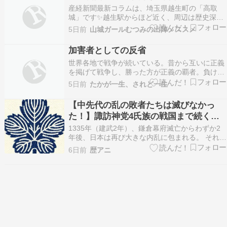
産経新聞最新コラムは、埼玉県越生町の「高取
城」です✨越生駅からほど近く、周辺は歴史深く
見どころ満載なのでとても楽しい地域です。太田
5日前
山城ガールむつみの出陣ノススメ
道灌ゆかりの地でもあり、ここは必ずいつか関東
動乱ツアーやります！今回は、3回に分けて書き
加害者としての反省
ました。前編、中編、後編です。平安時代から室
世界各地で戦争が続いている。昔から互いに正義
町時代初期まではの…
を掲げて戦争し、勝った方が正義の覇者。負けれ
ば悪人・悪党として断罪されるが習い。個人的喧
5日前
たかが一生、されど一生
嘩であれば時に仲裁者が出現もするが、国家間の
戦争には仲裁人の出現は期待できないようだ。日
【中先代の乱の敗者たちは滅びなかっ
本国をどのように考えるか難しい。２６００年以
た！】諏訪神党4氏族の戦国まで続く意
上前に神武天皇…
外な運命
1335年（建武2年）、鎌倉幕府滅亡からわずか2
年後、日本は再び大きな内乱に包まれる。 それが
「中先代の乱」である。 北条高時の遺児・北条時
6日前
歴アニ
行を奉じた諏訪頼重が挙兵すると、多くの信濃武
士がこれに呼応し、一時は鎌倉を奪還するという
大戦果を挙げた。 この時、時行を支えた信濃の武
士団…