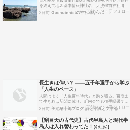
目次基本情報御由緒御朱印御朱印帳境内案内参拝
霊元天…
を終えて地図基本情報神社名：大洗磯前神社御祭
神：大己貴命・少彦名命社格等：延喜式内社(名
2日前
Goshuinnistの神社巡り
神大社)・国幣中社・別表神社鎮座地：茨城県東
茨城郡大洗町磯浜町6890最寄駅：大洗駅(大洗駅/
水戸駅/那珂湊駅よりバス利用推奨)駐車場：あり
御朱印…
長生きは偉い？ ――五千年選手から学ぶ
「人生のペース」
人間はよく「人生百年時代」と胸を張る。百歳ま
で生きれば新聞に載り、町内会でも拍手喝采であ
る。ところが地球という舞台に目を向けると、そ
3日前
美池蘭十郎ブログ-詩と小説と文学論
の自慢は少々気恥ずかしくなる。 ニシオンデンザ
メは三百年から五百年。年間一センチほどしか成
【刮目天の古代史】古代半島人と現代半
長せず、百五十歳を過ぎてようやく「そろそろ家
島人は入れ替わってた！(@_@)
庭でも持つか…