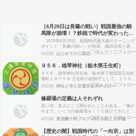
［6月29日は長篠の戦い］戦国最強の騎
馬隊が崩壊！？鉄砲で時代が変わった戦
い
1575年6月29日、戦国時代最大級のターニング
ポイント「長篠の戦い」が勃発。織田信長と徳川
家康の連合軍が、武田勝頼率いる“無敵の騎馬
40日前
はじめての三国志
隊”に挑んだこの戦い、実は日本の戦術史 …
Copyright © 2026 はじめての三国志 All Rights
９５６．雄琴神社（栃木県壬生町）
Reserved.
９５６．雄琴神社所在地：栃木県下都賀郡壬生町
通町１８ー５８ 壬生町の総鎮守として、１０００
年近い歴史をもつ古社。もともとは藤森神社とい
43日前
神社と寺と交通安全ステッカー
う名でしたが、戦国時代、壬生胤業公による壬生
城の築城の際に、近江国雄琴より勧請された壬生
修羅場の定義は人それぞれ
氏の租、阿保今雄公（祭神としての名は小槻今雄
若い頃、友人にこう聞かれたことがある。「俺が
公）を合祀して…
今まで、いくつの修羅場をくぐり抜けてきたと思
う？」 言い方がただ事ではない。まるで戦国時代
43日前
美池蘭十郎ブログ-詩と小説と文学論
を生き延びた武将のような口ぶりである。 私は内
心、――借金取りに追われたのか。――暴走族同
【歴史の闇】戦国時代の「一向宗」は別
士の抗争か。――恋愛問題で刺されかけたのか。