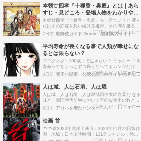
副将として大軍を率いる楚攻略に参加して秦の天
本朝廿四孝『十種香・奥庭』とは｜あら
下統一に関わりました。 この記事では史料から確
すじ・見どころ・登場人物をわかりやす
認できる功績…
く解説
本朝廿四孝『十種香・奥庭』を一言でいうと 死ん
だはずの許嫁を想い続ける姫が、氷の湖を渡る奇
跡を起こす物語です。 敵対する武田家と長尾家に
7日前
歌舞伎ガイド Japan 観劇案内サイト
引き裂かれた恋人たちと、その危機を救うため一
途な恋心が奇跡を呼び起こす八重垣姫の姿が描か
平均寿命が長くなる事で人類が幸せにな
れます。 本朝廿四孝とは 「本朝廿四孝（ほんち
るとは限らない？
ょうにじ…
ブログネタ：100歳まで生きたい？ ミッキー 平均
寿命ってちょっとずつ長くなってるカンジだけ
ど、最終的にはどうなるんだろうな ミニー あ
8日前
電子小説家・公認会話士のサイト/無料会話ブログ＆恋愛小説
ら、どういう事かしら？ ミッキー いや、昔は人
生５０年とか言ったみたいだけど、今は８０歳以
人は城、人は石垣、人は堀
上もそうだし、何なら１００歳以上の人もたくさ
人は城、人は石垣、人は堀武田信玄の言葉だ なる
んいるじゃ…
ほど、戦国時代前半において有能な兵士の数と運
用こそが国の防御の要であるとして信玄は最強と
8日前
アロハを着たハンター
言われた武田軍団を作り上げた しかしその武田軍
団も信玄亡き後織田信長に「長篠の戦い」で木っ
映画 首
端微塵にされその残党は結局徳川家に取り込まれ
????首2023年製作上映日：2023年11月23日製作
た 人、マ…
国・地域：日本上映時間：131分ジャンル：時代
劇配給：KADOKAWA≪解説 あらすじ≫ 2019年