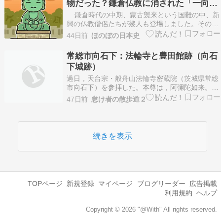
物だった？鎌倉仏教に消された「一向俊
などと想像…
聖」の謎を追う
鎌倉時代の中期、蒙古襲来という国難の中、新
興の仏教僧侶たちが幾人も登場しました。その中
でも、異彩を放ち、近年まで、その存在を疑われ
44日前
ほのぼの日本史
ていたのが、「一向俊聖」です。一向は、「時 ...
Copyright © 2026 ほのぼの日本史 All Rights
常総市向石下：法輪寺と豊田館跡（向石
Reserved.
下城跡）
過日，天台宗・般舟山法輪寺密蔵院（茨城県常総
市向石下）を参拝した。本尊は，阿彌陀如来。宝
輪寺に関しては，石下町史編さん委員会編『石下
47日前
怠け者の散歩道２
町史』（昭和63年）の177頁，292～293頁に詳細
な解説がある。宝輪寺は，元は法相宗の寺院とし
て創始され，建長年間に天台宗に改宗した寺院。
『石…
続きを表示
TOPページ
新規登録
マイページ
ブログリーダー
広告掲載
利用規約
ヘルプ
Copyright © 2026 "@With" All rights reserved.