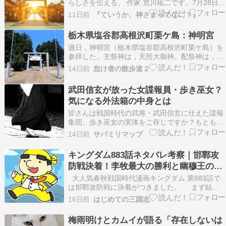
らしさを伝える、 作家 荒川祐二です。7月28日ご
ろになると、全国各地で花火大会が開催され、本
11日前
『ていうか、神さまってなに？』
格的な夏の訪れを感じる季節になります。 夜空い
っぱいに咲く大輪の花火は、人々の心を魅了し、
栃木県塩谷郡高根沢町栗ケ島：神明宮
日本の夏を代表する風物詩として親しまれていま
過日，神明宮（栃木県塩谷郡高根沢町栗ケ島）を
す。…
参拝した。主祭神は，天照大御神。配祭神は，日
本武尊。粟ケ島の神明宮に関しては，高根沢町史
14日前
怠け者の散歩道２
編さん委員会編『高根沢町史 民俗編』（平成15
年）の312～313頁，同編『高根沢町史 通史編
武田信玄が放った女諜報員・歩き巫女？
Ⅰ』（平成12年）の846～847頁に解説がある。
気になる外法箱の中身とは
神…
皆さんは戦国時代の武将・武田信玄に仕えた諜報
集団、歩き巫女の実体をご存じですか？もともと
祈祷や託宣で生計を立てていた彼女らは、いかに
14日前
サバミリマップ
して武田信玄に道具として見出されていったので
しょうか。 今回はくノ一と巫女両方の性質を併
キングダム883話ネタバレ考察｜邯鄲攻
[…]
防戦決着！李牧最大の勝利と幽穆王の狂
気
大人気春秋戦国時代漫画キングダム 第883話で
は邯鄲攻防戦に決着がつきました。 まず結論
だけ知りたい人はこちら 李信や蒙恬は脱出でき
16日前
はじめての三国志
た一方で 渕 ... Copyright © 2026 はじめての三国
志 All Rights Reserved.
梅雨明けとカムイが語る「存在しないは