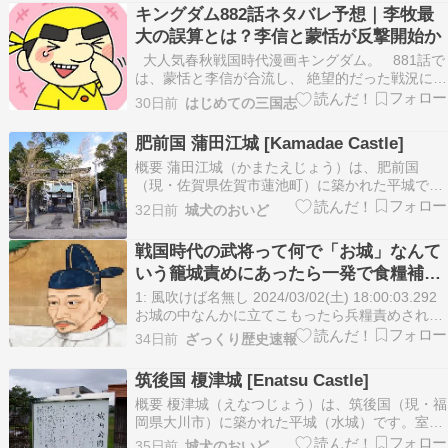
キングダム882話ネタバレ予想｜李牧最
大の誤算とは？李信と蒙恬が反撃開始か
大人気春秋戦国時代漫画キングダム。 881話で
は、蒙恬と李信が合流し、 絶望的だった戦況に初
めて変化が生まれました。 キングダム882話で
30日前
はじめての三国志
は、この小さな変化が 李牧最大の誤 ... Copyright
© 2026 はじめての三国志 All Rights Reserved…
肥前国 蒲田江城 [Kamadae Castle]
概要 蒲田江城（かまたえじょう）は、肥前国
（現・佐賀県佐賀市蓮池町）に築かれた平城で
す。正平15年（1360年）、南朝方の菊池武安に
32日前
城犬のおいど
よって築城されたと伝わります。室町・戦国時代
には、宇都宮流蒲池氏の庶流とされる犬塚氏（西
戦国時代の武将って何で「お城」なんて
犬塚家）の居城となりました。佐賀平野特有の緻
いう籠城責めにあったら一発で食糧補給
密なクリーク網…
断たれて詰む城塞造ったの？アホなの？
1: 風吹けば名無し 2024/03/02(土) 18:00:03.292
お城の中なんかに立てこもったら兵糧責めされて
終わるに決まってるじゃん ア〇なの？ 続きを読
34日前
ざっくり歴史速報
む
筑後国 榎津城 [Enatsu Castle]
概要 榎津城（えなつじょう）は、筑後国（現・福
岡県大川市）に築かれた平城（水城）です。室町
時代、筑後十五城の一人である蒲池氏の分流（榎
35日前
城犬のおいど