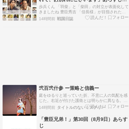
相関図・ネタバレ・考察
歩兵くん 「羽柴」と「柴田」の対立が表面化して
きましたね 豊臣秀吉 「信長様」が目指された世
をわしが作るためには必要な犠牲じゃ 歩兵くん
14時間前
戦国日誌
それでは、第30話のあらすじ、ネタバレ、考察を
紹介していきます ↓豊臣兄弟 第30話のネタバレ
【大河ドラマ・豊臣兄弟!】第30話「清須会議…
弐百弐什参 ー策略と信義ー
庭をゆるりと巡っていた折、不意に人の気配を感
じた。右近が付けた護衛とは明らかに異なる。武
士の気配ではある。だが、殺気ではない。それで
14時間前
タイトルのないミステリー
も、場の空気は一変した。私は歩みを止める。
「……誰じゃ」風が木々を揺らし、枯葉が一枚、
「豊臣兄弟！」第30回（8月9日）あらす
足元へ舞い落ちた。その向こうから、一人の男が
じ
姿を現す。「これ…