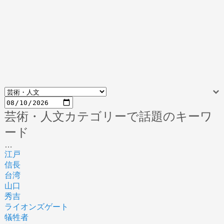
芸術・人文カテゴリーで話題のキーワ
ード
…
江戸
信長
台湾
山口
秀吉
ライオンズゲート
犠牲者