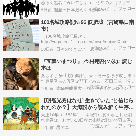
恐らく無名に近いでしょう。今年の大河ドラマ
「豊臣兄弟！」にも登場しますが、どんな人物な
9日前
遍歴〜日本史めぐり歩き〜
のか？わかっていることは少ないですが、黒田基
樹氏の『羽柴秀長とその家臣たち』を中心に見て
100名城攻略記№96 飫肥城（宮崎県日南
いきます。 羽柴秀長とその家臣たち 秀吉兄弟の
市）
天下一統を支え…
（100名城攻略記目次：
http://yagopin.g1.xrea.com/town/meijo/00.htm）■
築城の経緯南北朝時代に土持氏が築いたと伝えら
10日前
日々のできごと・思うこと
れ、長禄2（1458）年には、島津氏の一族で志布
志城主の新納忠続が入城した。文明16（1484）
『五葉のまつり』(今村翔吾)の次に読む
年以降、伊東氏が飫肥…
本は
あらすじ 安土桃山時代。天下統一をほぼ成し遂げ
た豊臣秀吉の優秀な配下である、石田三成・増田
長盛・浅野長政・前田玄以・長束正家の五奉行を
10日前
寄稿報酬最大一万円 - ブックレコメンド
中心とした短編集。合戦で刀や槍を持つことはな
いが、軍の兵站や各地の米収入管理などに奮闘
【明智光秀はなぜ"生きていた"と信じら
[…]
れたのか？】天海説から読み解く生存伝
説の真相
天正10年（1582年）、本能寺の変を起こした明
智光秀は、わずか13日後の山崎の戦いで羽柴秀吉
に敗れ、その後、小栗栖（現在の京都市伏見区）
12日前
歴アニ
で落ち武者狩りに遭って討たれた――これが現在