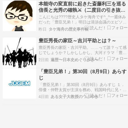
いう密命を与える——史実の空白に踏み込む歴史
本能寺の変直前に起きた斎藤利三を巡る
ミステリです。この記事では、公表されているあ
信長と光秀の確執⚔️（二度目の引き抜き
らすじ・読み…
事件の発生❗️）
こんにちは????歴史人タケ海舟です^_^一週休み
だった「豊臣兄弟！」明日は清須会議のエピソー
ドが描かれます????清須会議といえば…三谷幸喜
昨日
タケ海舟の歴史事件帳
さん監督の映画が知られていますが…「豊臣兄
弟！」ではどんな切り口で話が展開するのか⁉️既
豊臣秀長の家臣～吉川平助とは？～
に信長の遺志を継ぐ者は自分である❗️と密かに天
豊臣秀長の家臣・吉川平助。……って誰？って感
下…
じでしょうか？しかししかし、大河ドラマ「豊臣
兄弟！」にも登場します。ということは、それな
2日前
遍歴〜日本史めぐり歩き〜
りの人物だったのでは？ 今回はこの吉川平助につ
いてみていきます。主に参考にするのは、黒田基
「豊臣兄弟！」第30回（8月9日）あらす
樹氏の『羽柴秀長とその家臣たち』です。 羽柴秀
じ
長とその家…
「豊臣兄弟！」第30回（8月9日）あらすじ １．
俳優・仲野太賀が主演を務め、戦国時代に兄・秀
吉が天下統一を成し遂げる姿を、弟・秀長の目線
4日前
ある女子大教授のつぶやき
で描く大河ドラマ『豊臣兄弟』。8月2日は放送休
止だったため、次回8月9日放送...続きを読む >>