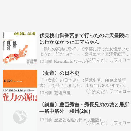
伏見桃山御香宮まで行ったのに天皇陵に
は行かなかったエマちゃん
「鶴瓶の家族に乾杯」で京都に行った女優がいた
ようだ。誰だっけ・・・宮澤エマ？宮澤元総理の
お孫さん・・・。あ。そう。で、御香宮まで行っ
12日前
Kawakatuワールド
てそこの祭神が神功皇后ということも知らないま
ま、豊國神社の秀吉と家康にお参りして本宮は無
〈女帝〉の日本史
視。さらに桃山と言えば桓武天皇、明治天皇、昭
『〈女帝〉の日本史〉（原武史著、NHK出版新
憲皇太后のご陵墓…
書）』を読了しました。 出版年は2017年でかな
り前ですが、皇室典範の改正や女性宰相の誕生な
13日前
芸術浪漫
どタイムリーな話題が続いていることもあり、手
に取りました。 本書は日本における女性の権力者
〔講座〕豊臣秀吉・秀長兄弟の城と居所
の歴史だけでなく、より視野を広げるべく、日本
―洛中洛外・和州(2回)
に大きな…
13日前
歴史と地理な日々（新版）