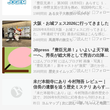
「豊臣兄弟！」第30回（8月9日）あらすじ １．
俳優・仲野太賀が主演を務め、戦国時代に兄・秀
吉が天下統一を成し遂げる姿を、弟・秀長の目線
19時間前
ある女子大教授のつぶやき
で描く大河ドラマ『豊臣兄弟』。8月2日は放送休
止だったため、次回8月9日放送...続きを読む >>
大阪・お城フェス2026に行ってきました
2026年8月8日大阪・お城フェスに行ってきまし
た。 3年連続です(笑) 過去の記録はこんな感じで
す。 fools-talk-to-oneself.hatenablog.jp fools-
24時間前
馬鹿琴の旅立ち
talk-to-oneself.hatenablog.jp 場所は、いつもと同
じくグランフロ…
JBpress 『豊臣兄弟！』いよいよ天下統
一へ、秀長が総大将として秀吉の出陣を
押しとどめた「四
にほんブログ村 にほんブログ村 画像・写真 |
『豊臣兄弟！』新キャストが“激変”「誰だか分か
らない」 ロン毛姿→凛々しい武将に 1枚目画像・
35時間前
歴史タイムッス
写真｜榊原康政／栗原類＝大河ドラマ『豊臣兄
弟！』（C）NHK 1枚目 ／ 『豊臣兄弟！』新キャ
未だ本能寺にあり 今村翔吾 レビュー｜
ストが“激変”「誰だか分からない」 ロン毛…
信長の遺骸を追う歴史ミステリ あらす
じ・読みどころ完全ガイド【2026年最
『未だ本能寺にあり』は、今村翔吾の新作歴史小
新】
説で、2026年9月29日に幻冬舎から刊行されま
す。本能寺の変の後、豊臣秀吉が並外れた記憶力
昨日
ヨムマップ | 次に読む一冊、ちゃんと地図にします。
を持つ若武者に、織田信長の遺骸の行方を探ると