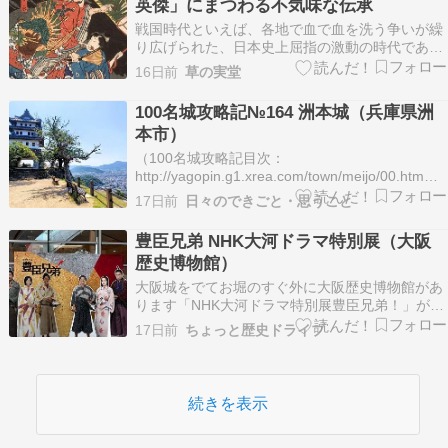
英傑」にまつわる不気味な伝承
戦国時代といえば、各地で血で血を洗う争いが繰
り広げられた、日本史上屈指の激動の時代であ
る。 そんな戦国の世に天下統一への道を切り開い
16日前
草の実堂
たのが、織田信長・豊臣秀吉・徳川家康の三名、
俗にいう「三英傑」だ。 彼らは時に逆らう者を容
100名城攻略記№164 洲本城（兵庫県洲
赦なく排除し、卓越した武力と政治力によって多
本市）
くの大名や民衆…
（100名城攻略記目次：
http://yagopin.g1.xrea.com/town/meijo/00.htm）■
築城の経緯 永正7（1510）年、安宅(あたぎ)冬一
17日前
日々のできごと・思うこと
による築城、または大永6（1526）年、安宅治興
による築城の両説がある。淡路水軍の安宅氏は、
豊臣兄弟 NHK大河ドラマ特別展（大阪
天文18（154…
歴史博物館）
大阪城をでてお堀のすぐ外に大阪歴史博物館があ
ります「NHK大河ドラマ特別展豊臣兄弟！」があ
るというので行ってみました中に入ってチケット
17日前
ちょっと歴史ドライブ
買って6階の会場へ一足飛び撮影禁止だったので
写真はないですが文書関係が多くてちびさんには
期待はずれだったかなでも武将の掛軸を見て秀
長、秀吉、信長…
続きを表示