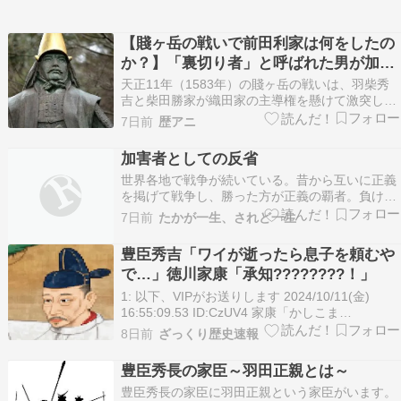
【賤ヶ岳の戦いで前田利家は何をしたの
か？】「裏切り者」と呼ばれた男が加賀
百万石の礎を築くまでを徹底考察
天正11年（1583年）の賤ヶ岳の戦いは、羽柴秀
吉と柴田勝家が織田家の主導権を懸けて激突した
天下分け目の戦いとして知られている。 この戦い
7日前
歴アニ
では福島正則や加藤清正ら「賤ヶ岳七本槍」の活
躍ばかりが注目されるが、実は戦局を決定づけた
加害者としての反省
人物がもう一人いた。 その人物こそ、後に加賀百
世界各地で戦争が続いている。昔から互いに正義
万石の…
を掲げて戦争し、勝った方が正義の覇者。負けれ
ば悪人・悪党として断罪されるが習い。個人的喧
7日前
たかが一生、されど一生
嘩であれば時に仲裁者が出現もするが、国家間の
戦争には仲裁人の出現は期待できないようだ。日
豊臣秀吉「ワイが逝ったら息子を頼むや
本国をどのように考えるか難しい。２６００年以
で…」徳川家康「承知????????！」
上前に神武天皇…
1: 以下、VIPがお送りします 2024/10/11(金)
16:55:09.53 ID:CzUV4 家康「かしこま
り????！」 続きを読む
8日前
ざっくり歴史速報
豊臣秀長の家臣～羽田正親とは～
豊臣秀長の家臣に羽田正親という家臣がいます。