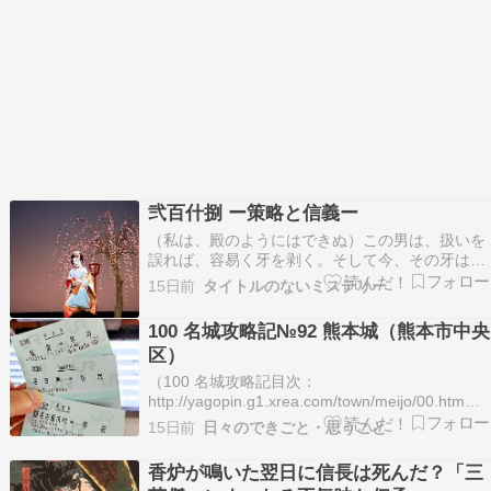
弐百什捌 ー策略と信義ー
（私は、殿のようにはできぬ）この男は、扱いを
誤れば、容易く牙を剥く。そして今、その牙はす
でに――隠すものではなく、使うべきものへと変
15日前
タイトルのないミステリー
わりつつある。「そうか、そうであったな。お前
ほど殿を思うておる者が、その仇を討たずにおく
100 名城攻略記№92 熊本城（熊本市中央
はずもあるまい」私はゆるやかに身を乗り出し、
区）
秀吉の顔を覗き…
（100 名城攻略記目次：
http://yagopin.g1.xrea.com/town/meijo/00.htm）■
築城の経緯応仁年間に肥後守護・菊池氏の一族で
15日前
日々のできごと・思うこと
ある出田秀信が茶臼山の東端に千葉城を築いた。
大永・享禄年間には、千葉城に代わって、鹿子木
香炉が鳴いた翌日に信長は死んだ？「三
親員（寂心）が茶臼山の南西…