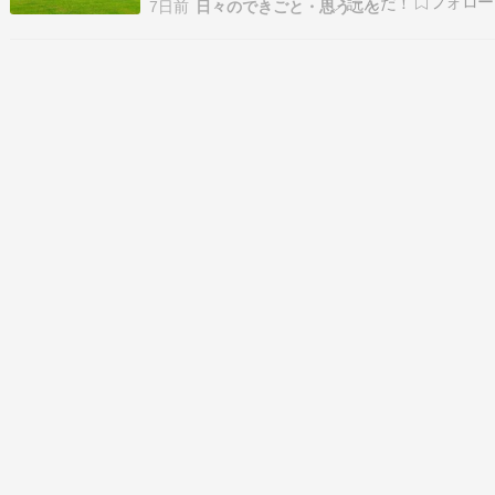
築城の経緯 豊臣秀吉、徳川家康により大名として
7日前
日々のできごと・思うこと
認められた松前慶広が、慶長5（1600）年から慶
長11（1606）年にかけて福山館を建設し、大館
（北海道松前郡松前…