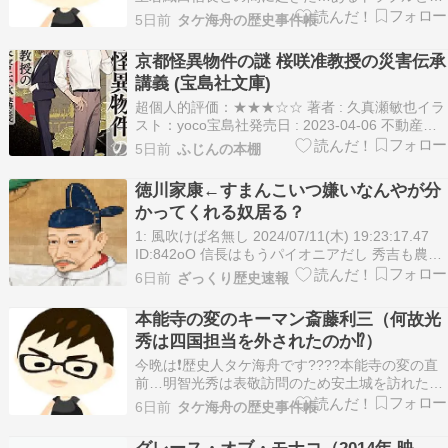
は⁉️それは筆頭家老である齋藤利三を巡るもので
5日前
タケ海舟の歴史事件帳
した????以前お話しをしましたが、利三は元々は
美濃三人衆の一人である稲葉一徹（良通）の家臣
京都怪異物件の謎 桜咲准教授の災害伝承
だったのですが…天正年間始め頃、一徹との間に
講義 (宝島社文庫)
不和…
超個人的評価：★★★☆☆ 著者 : 久真瀬敏也イラ
スト：yoco宝島社発売日 : 2023-04-06 不動産鑑
定士をしている桜咲先生の姉の事務所でバイトを
5日前
ふじんの本棚
することになった萌花。不動産鑑定士見習いとし
て一緒に京都の街で依頼に同行することになるの
徳川家康←すまんこいつ嫌いなんやが分
だが…行方不明者が戻ってくる「神戻し…
かってくれる奴居る？
1: 風吹けば名無し 2024/07/11(木) 19:23:17.47
ID:842oO 信長はもうパイオニアだし 秀吉も農民
から天下取るとか普通にヤバイ でもこの豚はこい
6日前
ざっくり歴史速報
つらが作り上げたルートに乗っかっただけじゃ
ん？ 幕府とか頼朝も作ってたし 三百年続いたか
本能寺の変のキーマン斎藤利三（何故光
らってこいつの力じ…
秀は四国担当を外されたのか⁉️）
今晩は❗️歴史人タケ海舟です????本能寺の変の直
前…明智光秀は表敬訪問のため安土城を訪れた徳
川家康の饗応役を務めていました‼️この頃、方面
6日前
タケ海舟の歴史事件帳
軍の指揮を担う有力武将はそれぞれの任地での戦
闘指揮に忙殺されていて不在‼️方面軍司令官の中
グレース・オブ・モナコ（2014年 映