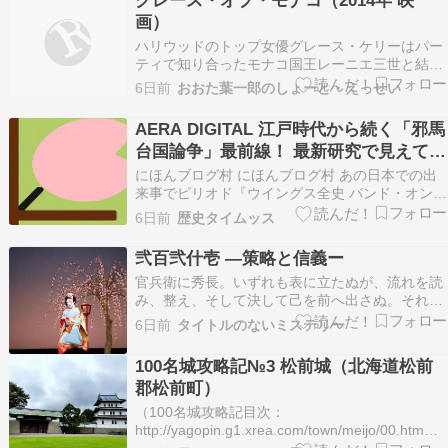
で、唯一手の空いていた光秀が信長の命により家
画）
康の…
ハリウッドのトップ女優グレース・ケリーはパー
ティで知り合ったモナコ国王レーニエ三世と結婚
していた。客観的に考えれば、両者に誤解があっ
6日前
おおた葉一郎のしょーと・えっせい
たのだろう。結婚後も女優を続けようと思ってヒ
ッチコック映画に出演しようとして、モナコ王室
AERA DIGITAL 江戸時代から続く「邪馬
の人たちから止められたわけだ。 しかも、モナコ
台国論争」最前線！ 最新研究で見えてき
公国は気まぐれ…
た「卑弥呼
にほんブログ村 にほんブログ村 あの日本での出
来事でピリオド『ウイングス全史 バンド・オン・
ザ・ラン』ポール・マッカートニー著 話題の本現
6日前
歴史タイムッス
在も精力的な84歳の〝ロックの巨人〟がビートル
ズ解散後に率いたバンド、ウイングスの歴史
弐百弐什壱 ―策略と信義ー
（1971～81年）をオーラルヒストリーでまとめ
官兵衛に秀長。いずれも表に立たぬが、流れを読
た74…
み、整え、そして決して己を前へ出さぬ。それら
を従えた上で、秀吉は前へ出る。否、出されてい
6日前
タイトルのないミステリー
るのか。「秀吉という男は……思うていたより、
深いところに立っておるのやもしれぬな」私の呟
100名城攻略記№3 松前城（北海道松前
きに、二人は答えぬ。ただ静かに頭を垂れた。だ
郡松前町）
が、私の中では…
（100名城攻略記目次：
http://yagopin.g1.xrea.com/town/meijo/00.htm）■