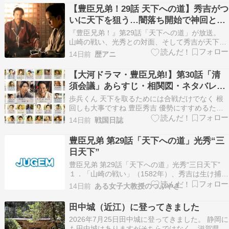
【豊臣兄弟！29話 天下への道】秀吉がつ
いに天下を狙う…闇落ち開始で神回との
声
『豊臣兄弟！』第29話「天下への道」が放送。
山崎の戦い、光秀との対面、そして秀吉が天下へ
の道を決意するラストまで、一気に物語が大きく
14日前
歴アニ
動いた。 ■要点 ラストの秀吉が「ついに覚悟を決
めた」と大好評 光秀との茶会シーンは賛否が分か
【大河ドラマ・豊臣兄弟!】第30話「清
れる 与一郎パートの尺には不満の声も目立つ 目
須会議」あらすじ・相関図・ネタバレ・
次 今…
考察
歩兵くん 天下を取るためには合戦だけでなく 根
回しも大事ですね 豊臣秀吉 優勢にすすめるため
に味方を増やすことが大事じゃな 丹羽長秀をおさ
14日前
戦国日誌
えることが肝心じゃ 歩兵くん それでは、第30話
のあらすじ、ネタバレ、考察を紹介していきます
豊臣兄弟 第29話「天下への道」光秀“三
↓豊臣兄弟 第29話のネタバレ 【大河ドラマ・…
日天下”
豊臣兄弟 第29話「天下への道」光秀“三日天下”
１．「山崎の戦い」（1582年）、秀吉は生け捕り
主張も足並みに乱れ。織田信長の三男・信孝（結
14日前
ある女子大教授のつぶやき
木滉星）から明智討伐の差配を任された秀吉（池
松壮亮）。焦ら...続きを読む >>
田中城（近江）に登ってきました
2026年7月25日田中城に登ってきました。 静岡に
も田中城はありますがそちらではなく、滋賀県の