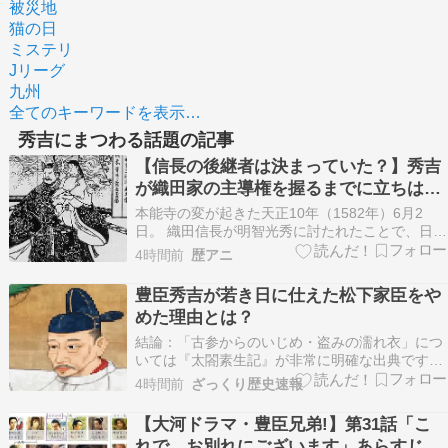
被災地
猫の日
ミステリ
Jリーグ
九州
全てのキーワードを表示…
秀吉にまつわる話題の記事
【信長の後継者は決まっていた？】秀吉
が織田家の主導権を握るまでに立ちはだ
かった「3つの壁」
本能寺の変が起きた天正10年（1582年）6月2
日。 織田信長が明智光秀に討たれたことで、日本
の歴史は大きく動き始めた。 しかし、ここで一つ
4時間前
歴アニ
重要なポイントがある。 「信長が死んだから、織
田家の後継者がいなくなった」わけではない。 本
豊臣秀吉が若き日に仕えた松下家臣をや
能寺の変の時点で、織田家の当主として扱われて
めた理由とは？
い…
結論：「古参からのいじめ・盗みの濡れ衣」につ
いては『太閤素生記』が非常に明確な出典です。
一方、「武具を買う金をうまく使えず出奔した」
4時間前
ざっくり歴史速報
という話は『甫庵太閤記』系統の逸話です。 続き
を読む
【大河ドラマ・豊臣兄弟!】第31話「こ
れで、お別れにございます」あらすじ・