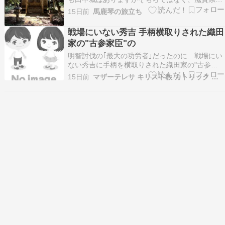
田中城です。 場所はこんなトコ。 田中城は1570
15日前
馬鹿琴の旅立ち
年元亀元年、織田信長は越前の朝倉義景を討つた
めに逗留したと信長公記に記されているそうです
戦場にいない秀吉 手柄横取りされた織田
よ。 この軍勢には後の豊臣秀吉、徳川家康も参
家の"古参家臣"の
加…
明智討伐の｢最大の功労者｣だったのに…戦場にい
ない秀吉に手柄を横取りされた織田家の"古参家
臣"の名前プレジデントオンライン
15日前
マザーテレサ キリスト教 カトリック 秀吉 奴隷