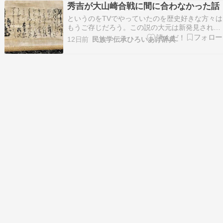
の歴史学の通説である。 ところが戦国武将の中で
秀吉が大山崎合戦に間に合わなかった話
も、これほど多くの「生存説」が語られる人物は
というのをTVでやっていたのを歴史好きな方々は
明智光…
もうご存じだろう。この説の大元は新発見された
一通の書簡。信長の敵討ち、秀吉「遅参」？ 「山
12日前
民族学伝承ひろいあげ辞典
崎の合戦」中京大教授が書状入手：朝日新聞そこ
に秀吉自身が山崎合戦に「遅参した」と書かれて
おり、文章は自筆で花押もシンブツと判明。さ
あ、それじゃあ…