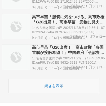
条龍「大打撃(日本で中国人が中国人に商
ID:k2PWsFpJ0 BE:271912485-2BP(2000)
https://hayabusa3.2ch.sc/test/read.cgi/news/176
売」→
9ヶ月前
/)；｀ω´)＜国家総動員報
01: 名も無き国民…
高市早苗「服装に気をつける」高市政権
「G20出席！」高市早苗「安物に見えな
い服を選ぶ」X民「いいね！」謎の勢力
1: 名も無き国民の声 2025/11/23(日) 19:36:41.87
「官邸前抗議！(日本語に見えない文字を
ID:zdP4zVx/0● BE:974680522-2BP(2000)
https://hayabusa3.2ch.sc/test/read.cgi/news/176
書く」→
9ヶ月前
/)；｀ω´)＜国家総動員報
01: 名も無き国…
高市早苗「G20出席！」高市政権「各国
首脳が接触希望！」中国政府「会談拒
否！」高市早苗「李強首相と会話なし」
1: 名も無き国民の声 2025/11/23(日) 19:48:59.05
王毅「ﾚｯﾄﾞﾗｲﾝ越えた！」中国「実質戦
ID:onF9U3Yg0 BE:963243619-PLT(15001)
https://hayabusa3.2ch.sc/test/read.cgi/news/176
争状態！」→
9ヶ月前
/)；｀ω´)＜国家総動員報
01: 名も無き国…
続きを表示