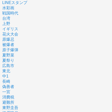
LINEスタンプ
水彩画
戦国時代
台湾
上野
イギリス
花火大会
原爆忌
被爆者
原子爆弾
夏野菜
夏祭り
広島市
東北
中1
長崎
偽善者
一宮
消費税
避難所
東野圭吾