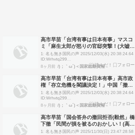
高市早苗「台湾有事は日本有事」マスコ
ミ「麻生太郎が怒りの官邸突撃！(大嘘」
麻生太郎「台湾有事の答弁問題なし！」
1: 名も無き国民の声 2025/12/03(水) 20:38:24.64
麻生太郎「大変喜ばしい(高市政権の対応
ID:Wrhvtq299
https://ai.2ch.sc/test/read.cgi/newsplus/1764761
絶賛」→
8ヶ月前
/)；｀ω´)＜国家総動員報
名も無き国民の声 2025/12/03(水) 21:11:26.0…
高市早苗「台湾有事は日本有事」高市政
権「存立危機を閣議決定！」中国「撤回
要求！」高市政権「拒絶！」麻生太郎
1: 名も無き国民の声 2025/12/03(水) 20:38:24.64
「中国に批判を言われるくらいで丁度い
ID:Wrhvtq299
https://ai.2ch.sc/test/read.cgi/newsplus/17647619
い(絶賛」→
8ヶ月前
/)；｀ω´)＜国家総動員報
名も無き国民の声 2025/12/03(水) 20:39:03.54…
高市早苗「国会答弁の撤回拒否(毅然」橋
下徹「民間が損を被るのおかしい！(高市
批判」原田優美「損失痛い(元中国人」一
1: 名も無き国民の声 2025/11/30(日) 23:47:28.58