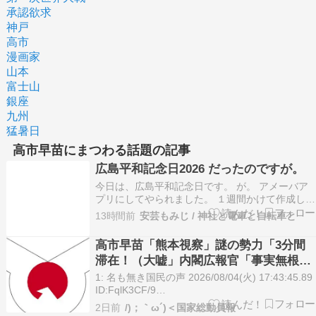
承認欲求
神戸
高市
漫画家
山本
富士山
銀座
九州
猛暑日
高市早苗にまつわる話題の記事
広島平和記念日2026 だったのですが。
今日は、広島平和記念日です。 が。 アメーバア
プリにしてやられました。 １週間かけて作成し
た、６万文字ギリギリの文章が、下書き保存をタ
13時間前
安芸もみじ / 神社と電車と自転車と
ップした瞬間に８割以上が消えてしまいました。
残った文章中からさらに一部のみ、公開します。
高市早苗「熊本視察」謎の勢力「3分間
なので、今年の平和記事はありません。 もうこの
滞在！（大嘘」内閣広報官「事実無根
２～３…
（全否定」高市早苗「51分間視察（首相
1: 名も無き国民の声 2026/08/04(火) 17:43:45.89
動静」マスコミ「被災者証言で10秒！
ID:FqlK3CF/9
https://ai.2ch.sc/test/read.cgi/newsplus/1785833
（印象操作」→
2日前
/)；｀ω´)＜国家総動員報
名も無き国民の声 2026/08/04(火) 17:47:19.2…