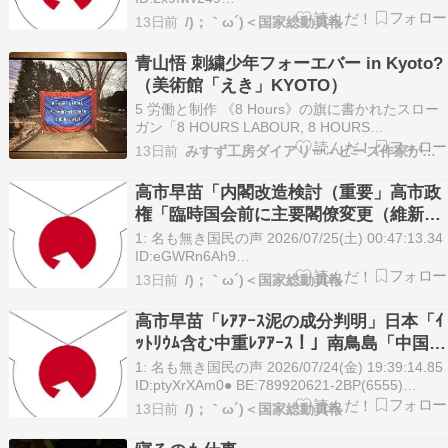
https://ai.2ch.sc/test/read.cgi/newsplus/1784892
国「阻止！」→
13日前
/)；｀ω´)＜国家総動員報
名も無き国民の声 2026/07/24(金) 20:38:43.0…
青山悟 刺繍少年フォーエバー in Kyoto?
（美術館「えき」KYOTO）
5 労働と制作 《8 Hours》の旗に書かれたスロー
ガン「8 HOURS LABOUR, 8 HOURS
RECREATION, 8 HOURS REST」は、「仕事に8
13日前
みすず工房ダイアリー - ビーズ作家が日々思うこと -
時間を、休息に8時間を、自分のやりたいことに8
時間を」を意味する、19世紀のイギリスの社会主
高市早苗「内閣改造検討（重要」高市政
義者ロバート・…
権「臨時国会前に主要閣僚変更（維新閣
内入り予測」謎の勢力「高市辞任しろ！
1: 名も無き国民の声 2026/07/25(土) 00:47:13.34
（暴論」日本「総裁の任期満了は2027年
ID:eGWRn6Ah9
https://ai.2ch.sc/test/read.cgi/newsplus/1784908
9月だぞ」→
13日前
/)；｀ω´)＜国家総動員報
14: 名も無き国民の声 2026/07/25(土) 00:55:32.
…
高市早苗「ﾚｱｱｰｽ泥の成分判明」日本「ｲ
ｯﾄﾘｳﾑ含む中重ﾚｱｱｰｽ！」南鳥島「中国超
える高純度産地(資源大国日本」国産レア
1: 名も無き国民の声 2026/07/24(金) 19:39:14.85
アース「1ﾄﾝ当たり最大20000ppm(中国
ID:ptyXrXAm0● BE:789920621-2BP(6555)
https://hayabusa3.2ch.sc/test/read.cgi/news/178
産500ppm」→
13日前
/)；｀ω´)＜国家総動員報
名も無き国民…