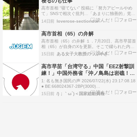
寝るのも仕事
高市首相 “寝てない” 投稿に「努力アピールやめ
て」SNSで相次ぐ批判…「あまりに独善的」党内
部でも失う “求心力”（女性自身） - Yahoo!ニュー
14日前
loverose-sectiondor
ス高市早苗首相（65）が、7月20日夜10時半ごろ
に自身のXにポストした長文の投稿が議論を呼ん
高市首相（65）の弁解
でいる。7月17日には、今国会で…
高市首相（65）の弁解 １．7月20日、高市早苗首
相（65）が自身のXを更新。そこで綴られた内容
が、ネット上で大きな波紋を広げている。首相は
15日前
ある女子大教授のつぶやき
20日22時頃に、約600文字におよぶ長文投稿をポ
スト。《7月に入ってからの土日...続きを読む >>
高市早苗「台湾守る」中国「EEZ射撃訓
練！」中国外務省「沖ノ鳥島は岩礁！」
高市政権「中国側の言い分拒否！」中国
1: 名も無き国民の声 2026/07/22(水) 23:17:08.18
海警局「ﾌｨﾘﾋﾟﾝ軍を海の上で襲撃！(負
● BE:668024367-2BP(3000)
https://hayabusa3.2ch.sc/test/read.cgi/news/178
傷者発生」→
15日前
/)；｀ω´)＜国家総動員報
名も無き国民の声 2026/07/2…