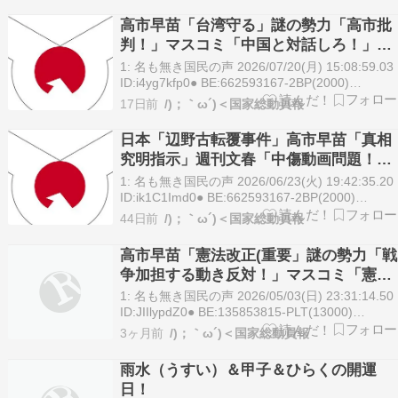
高市早苗「台湾守る」謎の勢力「高市批
判！」マスコミ「中国と対話しろ！」中
国「実弾演習！(大問題」中国軍「日本の
1: 名も無き国民の声 2026/07/20(月) 15:08:59.03
EEZ内で実弾発射」マスコミ「沈黙(批判
ID:i4yg7kfp0● BE:662593167-2BP(2000)
https://hayabusa3.2ch.sc/test/read.cgi/news/178
なし」→
17日前
/)；｀ω´)＜国家総動員報
名も無き国民…
日本「辺野古転覆事件」高市早苗「真相
究明指示」週刊文春「中傷動画問題！」
X民「証拠音声に捏造疑惑！」謎の勢力
1: 名も無き国民の声 2026/06/23(火) 19:42:35.20
「え」日本「声紋鑑定した声が使い回さ
ID:ik1C1Imd0● BE:662593167-2BP(2000)
https://hayabusa3.2ch.sc/test/read.cgi/news/178
れてる説」→
44日前
/)；｀ω´)＜国家総動員報
名も無き国民の…
高市早苗「憲法改正(重要」謎の勢力「戦
争加担する動き反対！」マスコミ「憲法
大集会5万人！(首都圏有権者人口0.1％」
1: 名も無き国民の声 2026/05/03(日) 23:31:14.50
有権者「憲法改正賛成(57％」謎の勢力
ID:JIIlypdZ0● BE:135853815-PLT(13000)
https://hayabusa3.2ch.sc/test/read.cgi/news/177
「え」→
3ヶ月前
/)；｀ω´)＜国家総動員報
名も無き国…
雨水（うすい）＆甲子＆ひらくの開運
日！