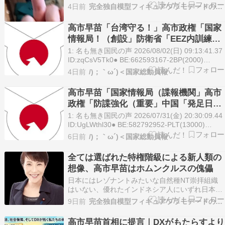
うなら地の利を生かすタクティカル、日本のタク
4日前
完全独自模型フィギュアプラモデートの公開
ティカルの参考にもなる戦術プランと戦略プラン
を考案した軍師並みの知能も機転もない、二代目
高市早苗「台湾守る！」高市政権「国家
風影と違いリーダー自ら戦線を切る果敢なる勇気
情報局！（創設」防衛省「EEZ内訓練に
もないため立派…
抗議！（中国批判」日本「熊本地震」台
1: 名も無き国民の声 2026/08/02(日) 09:13:41.37
湾「支援！」スヌーピー「ありがとう台
ID:zqCsV5Tk0● BE:662593167-2BP(2000)
https://hayabusa3.2ch.sc/test/read.cgi/news/178
湾（画像」→
4日前
/)；｀ω´)＜国家総動員報
名も無き国民…
高市早苗「国家情報局（諜報機関」高市
政権「防諜強化（重要」中国「発足日批
判！（7/31」三峡ダム「決壊危機」台風
1: 名も無き国民の声 2026/07/31(金) 20:30:09.44
13号「三峡直行！（大豪雨予測」中国
ID:UgLWthl30● BE:582792952-PLT(13000)
https://hayabusa3.2ch.sc/test/read.cgi/news/178
「あっ」→
6日前
/)；｀ω´)＜国家総動員報
名も無き国…
全ては選ばれた特権階級による新人類の
想像、高市早苗はホムンクルスの傀儡
日本にはレゾナントみたいな自然種NT崇拝組織
はいない、優れたインドネシア人にいずれ日本は
乗っ取られるとか淫夢しまくる下等種族な東南ア
9日前
完全独自模型フィギュアプラモデートの公開
ジアの狂犬病蔓延国家のベトナム人、中国人、朝
鮮人に枯葉剤や殺虫剤も叩き込めない情けない大
高市早苗首相に提言｜DXがもたらすより