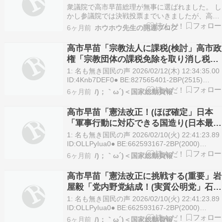
衆議院で高市早苗総理が無事に選ばれました。 し
かし参議院では決戦投票までいきましたが、高市
総理は、どこまで消費税を下げてくれるのでしょ
6ヶ月前
ホウホウ先生の開運ブログ
うか？今日、暦では、二四節気の雨水（うすい）
です。 雨水（うすい）の日には、空から降るもの
高市早苗「宗教法人に課税(検討」高市政
が雪から雨に変わり、積もった雪が溶け始める時
権「宗教団体の課税免除を取り消し税収
期を指す「…
4.5兆円増加」日本「新興宗教撲滅！」
1: 名も無き国民の声 2026/02/12(木) 12:34:35.00
5ch民「強い(確信」自民党支持者「実行
ID:4Knb7DEF0● BE:827565401-2BP(2515)
https://hayabusa3.2ch.sc/test/read.cgi/news/177
希望！」→
6ヶ月前
/)；｀ω´)＜国家総動員報
名も無き国民…
高市早苗「憲法改正！(ほぼ確定」日本
「軍事行動に対応できる国造り(日本最強
伝説」石破茂「高市自民を後ろ撃ち」岩
1: 名も無き国民の声 2026/02/10(火) 22:41:23.89
屋毅「反高市派閥を結成！(自民党の中道
ID:OLLPyIua0● BE:662593167-2BP(2000)
https://hayabusa3.2ch.sc/test/read.cgi/news/177
勢力」→
6ヶ月前
/)；｀ω´)＜国家総動員報
262: 名も無き…
高市早苗「憲法改正に挑戦する(重要」岩
屋毅「党内野党結成！(実質公明党」石破
茂「参加しない(石破派消滅」公明党「親
1: 名も無き国民の声 2026/02/10(火) 22:41:23.89
中派です」日本「ｽﾊﾟｲ防止法は絶対必要
ID:OLLPyIua0● BE:662593167-2BP(2000)
https://hayabusa3.2ch.sc/test/read.cgi/news/17
(確信」→
6ヶ月前
/)；｀ω´)＜国家総動員報