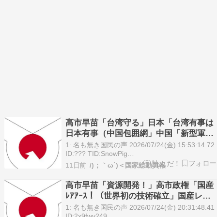
高市早苗「台湾守る」日本「台湾有事は
日本有事（中国包囲網」中国「新型軍国
主義！（謎」王毅「日本の再武装を許さ
1: 名も無き国民の声 2026/07/24(金) 15:53:14.72
ない！」高市政権「王毅外相と会話なし
ID:??? TID:SnowPig
https://talk.jp/boards/newsplus/1784875994 01:
（毅然」→
11日前
/)；｀ω´)＜国家総動員報
名も無き国民の声 2026/07/24(金) 16:06:51.47
I…
高市早苗「資源開発！」高市政権「国産
ﾚｱｱｰｽ！（世界初の技術確立」国産レア
アース「有害物質を含まない中重希土類
1: 名も無き国民の声 2026/07/24(金) 20:31:48.41
（重要」中国「いいね！（空母展開」米
ID:2x9fwv249