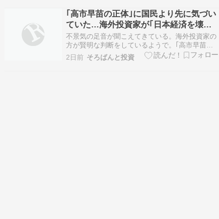
｢高市早苗の正体｣に国民より先に気づい
ていた…海外投資家が｢日本経済を壊す
首相｣だと
不景気の足音が聞こえてきている。海外投資家の
方が賢明な判断をしているようで。｢高市早苗の
正体｣に国民より先に気づいていた…海外投資家
2日前
そろばんと投資
が｢日本経済を壊す首相｣だと確信した"残念発
言"（プレジデントオンライン） - Yahoo!ニュー
ス■支持率が下がっても円安阻止に動かず 海外の
大…