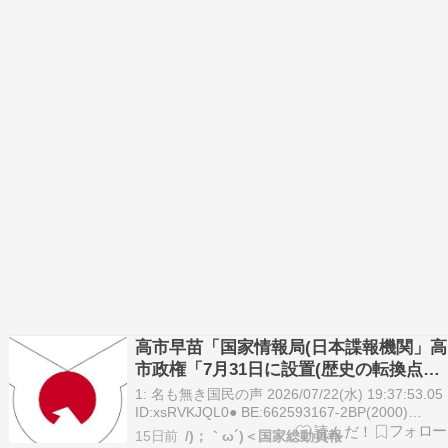
高市早苗「国家情報局(日本諜報機関」高
市政権「7月31日に設置(歴史の転換点」
日本「ｽﾊﾟｲ摘発強化！」謎の勢力「あ
1: 名も無き国民の声 2026/07/22(水) 19:37:53.05
っ！(詰む」フィリピン「日本絶賛！(中
ID:xsRVKJQL0● BE:662593167-2BP(2000)
https://hayabusa3.2ch.sc/test/read.cgi/news/178
国批判」→
15日前
/)；｀ω´)＜国家総動員報
名も無き国民…