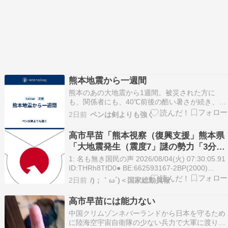
熊本地震から一週間
熊本のあの大地震から1週間。被災された方に
も、関係者にも、40℃前後の酷い暑さが続き、心
身ともに疲弊していると思います。こっちはそん
2日前
ペンは剣よりも強く
なこと言ってられんよ、という声も聞こえてきそ
うですが、毎日やるせない気持ちでTVを見ていま
高市早苗「熊本視察（復興支援」熊本県
す。 高市首相も地震から6日後の昨日、現地を視
「大地震発生（震度7」謎の勢力「3分間
察したよう…
視察！（大嘘」高市政権「事実無根です
1: 名も無き国民の声 2026/08/04(火) 07:30:05.91
（情報公開」高市早苗「避難所と被災者
ID:THRh8TfD0● BE:662593167-2BP(2000)
https://hayabusa3.2ch.sc/test/read.cgi/news/178
に配慮」→
2日前
/)；｀ω´)＜国家総動員報
名も無き国民…
高市早苗には能力ない
中国クリムゾンネバーランドから日本を守るため
に陸海空宇宙自衛隊の少ない兵力で大軍に渡り合