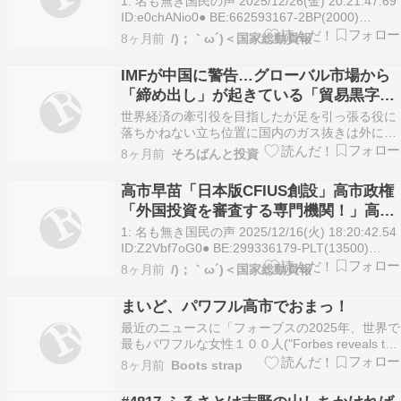
1: 名も無き国民の声 2025/12/26(金) 20:21:47.69
「空母9隻体制！」カンボジア軍「中国
ID:e0chANio0● BE:662593167-2BP(2000)
https://hayabusa3.2ch.sc/test/read.cgi/news/176
兵器爆発」→
8ヶ月前
/)；｀ω´)＜国家総動員報
01: 名も無き国…
IMFが中国に警告…グローバル市場から
「締め出し」が起きている「貿易黒字1
兆ドルが物語る苦境」
世界経済の牽引役を目指したが足を引っ張る役に
落ちかねない立ち位置に国内のガス抜きは外に向
ける事がない事を願いたいIMFが中国に警告…グ
8ヶ月前
そろばんと投資
ローバル市場から「締め出し」が起きている「貿
易黒字1兆ドルが物語る苦境」中国経済がもはや
高市早苗「日本版CFIUS創設」高市政権
逃れられない3つの重力（みんかぶマガジン） -
「外国投資を審査する専門機関！」高市
Yaho…
早苗「日本列島を強く豊かに」自民党新
1: 名も無き国民の声 2025/12/16(火) 18:20:42.54
ポスター「過去10年で最も多い印刷枚数
ID:Z2Vbf7oG0● BE:299336179-PLT(13500)
https://hayabusa3.2ch.sc/test/read.cgi/news/176
(快挙」→
8ヶ月前
/)；｀ω´)＜国家総動員報
01: 名も無き…
まいど、パワフル高市でおまっ！
最近のニュースに「フォーブスの2025年、世界で
最もパワフルな女性１００人("Forbes reveals the
100 most powerful women for 2025") で高市早苗
8ヶ月前
Boots strap
首相が第３位に選出された」という記事。「4兆
ドル（GDP）規模の国家を率いる史上初…