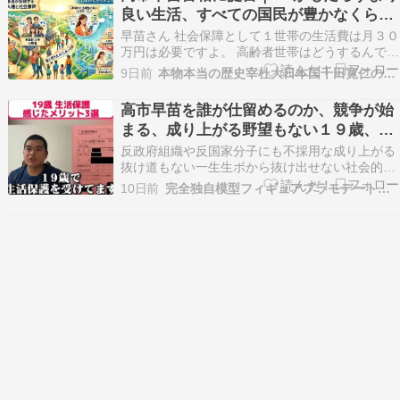
和猛はは彼らにびくびくしながら日本で蹂躙しな
良い生活、すべての国民が豊かなくらし
いでくださいよ…
を実現できる現代
早苗さん 社会保障として１世帯の生活費は月３０
万円は必要ですよ。 高齢者世帯はどうするんです
か。 障害者世帯はどうするんですか。 ひとり親
9日前
本物本当の歴史宰杜大日本国千田寛仁のブログ
世帯はどうするんですか。 一般世帯はどうするん
ですか。 生活保護世帯はどうするんですか。 早
高市早苗を誰が仕留めるのか、競争が始
苗さん、みんな置き去りになっていますよ。 平均
まる、成り上がる野望もない１９歳、打
所…
倒特権階級や反資本主義者の革新派にも
反政府組織や反国家分子にも不採用な成り上がる
不採用の糞ゴミクズ
抜け道もない一生生ポから抜け出せない社会的敗
北者、彼女ほしいがイケメン、ハンサム、ナイス
10日前
完全独自模型フィギュアプラモデートの公開
ガイに１３歳を奪われてどや顔されて改めて生活
保護なデメリットを思いしる負け犬