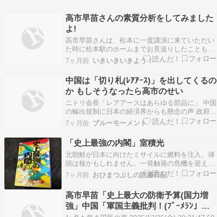
高市早苗さんの素質分析をしてみました
よ!
高市早苗さんは、松本に一度講演に来ていただい
た時に松本駅のホームまでお見送りしたこともあ
り、そのカリスマ的な雰囲気から将来総理大臣に
7ヶ月前
いきいきいきよう！
なれる人材かと思っていました。お話しした感じ
では、頭の回転がよく、ひらめきもあり、親分肌
中国は「切り札(ﾚｱｱｰｽ)」を出してくるの
でもあるかなと思いました。生年月日 1961年3月
か もしそうなったら高市のせい
7日（64…
ニトリ会長「レアアースはあらゆる部品に」 中国
の輸出規制に日本の経済界からも懸念の声 政府に
は「早く手を打ってほしい」 newsdig.tbs.co.jp
7ヶ月前
ブルーモーメント
www.jiji.com ＞商務省は６日付で対日輸出規制を
強化。日本の軍事関連利用者向けに加え、日本の
「史上最強の内閣」室積光
軍事力向上につながる軍…
北朝鮮が日本に向けたミサイルに燃料を注入。弾
頭は核かもしれません。一発触発の危機を迎えた
現内閣は手に負えず、「影の内閣」にバトンタッ
7ヶ月前
おひまつぶしの読書日記
チすることになりました。京都の公家出身の二条
友麿首相率いる新内閣はどのような手腕でこの危
高市早苗「史上最大の防衛予算(国力増
機を乗り越えるのか・・・・。十五年前の作品で
強」中国「軍国主義批判！(ﾌﾞｰﾒﾗﾝ」中
すが、現在の状…
国外務省「防衛費増やすな！」中国軍