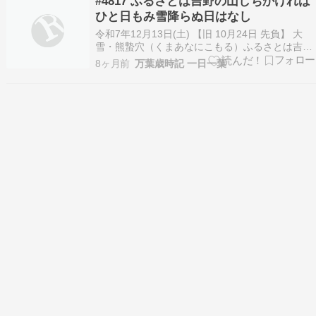
#4817 ふるさとは吉野の山しちかければ
ひと日もみ雪降らぬ日はなし
令和7年12月13日(土) 【旧 10月24日 先負】 大
雪・熊蟄穴（くまあなにこもる）ふるさとは吉野
の山しちかければひと日もみ雪降らぬ日はなし ～
8ヶ月前
万葉歳時記 一日一葉
詠み人しらず 『古今和歌集』 巻6-0321 冬歌私の
故郷は吉野の山が近いので、一日も雪が降らない
日はないのです。 高市早苗総理は橿…