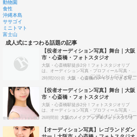
動物園
食性
沖縄本島
ササゴイ
ミニトマト
富士山
成人式にまつわる話題の記事
【役者オーディション写真】舞台｜大阪
市・心斎橋・フォトスタジオ
大阪・心斎橋駅徒歩2分！フォトスタジオリブ
は、オーディション写真・プロフィール写真・記
念写真やお見合い写真などナチュラルな大人の宣
2時間20分前
大阪・心斎橋のメイクができる写真スタジオ
材写真を得意とするフォトスタジオです。 ※以下
掲載のお写真はお客様に許可を得て掲載させてい
【役者オーディション写真】舞台｜大阪
ただいております。 ※画像の転載はご遠慮くださ
市・心斎橋・フォトスタジオ
い。 役者オー…
大阪・心斎橋駅徒歩2分！フォトスタジオリブ
は、オーディション写真・プロフィール写真・記
念写真やお見合い写真などナチュラルな大人の宣
26時間前
大阪のメイクアップ＆フォトスタジオ
材写真を得意とするフォトスタジオです。 ※以下
掲載のお写真はお客様に許可を得て掲載させてい
【オーディション写真】レゴランドダン
ただいております。 ※画像の転載はご遠慮くださ
サー｜大阪市・心斎橋・フォトスタジオ