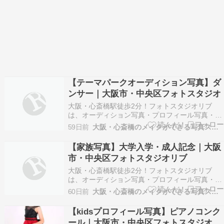
【テーマパークオーディション写真】ダ
ンサー｜大阪市・中央区フォトスタジオ
大阪・心斎橋駅徒歩2分！フォトスタジオリブ
は、オーディション写真・プロフィール写真・記
念写真やお見合い写真などナチュラルな大人の宣
59日前
大阪・心斎橋のメイクができる写真スタジオ
材写真を得意とするフォトスタジオです。 ※以下
掲載のお写真はお客様に許可を得て掲載させてい
【家族写真】大学入学・成人記念｜大阪
ただいております。 ※画像の転載はご遠慮くださ
市・中央区フォトスタジオリブ
い。 テーマパ…
大阪・心斎橋駅徒歩2分！フォトスタジオリブ
は、オーディション写真・プロフィール写真・記
念写真やお見合い写真などナチュラルな大人の宣
60日前
大阪・心斎橋のメイクができる写真スタジオ
材写真を得意とするフォトスタジオです。 ※以下
掲載のお写真はお客様に許可を得て掲載させてい
【kidsプロフィール写真】ピアノコンク
ただいております。 ※画像の転載はご遠慮くださ
ール｜大阪市・中央区フォトスタジオ