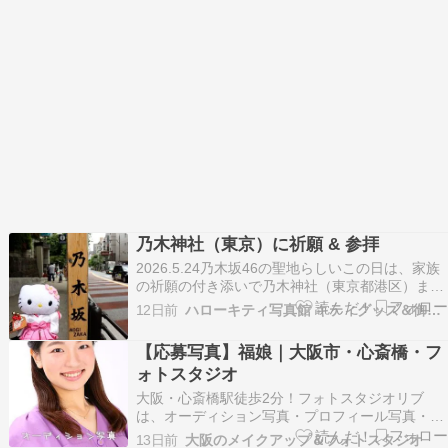
乃木神社（東京）に祈願 & 参拝
2026.5.24乃木坂46の聖地らしいこの日は、家族
の祈願の付き添いで乃木神社（東京都港区）まで
▼地下鉄メトロ千代田線「乃木坂」駅駅前に鎮座
12日前
ハローキティ写真館 キティグッズ＆御朱印集めのプチ旅日記
しています乃木坂46メンバーの成人式やファンに
よる絵馬の奉納など、聖地としても親しまれてい
【応募写真】福娘｜大阪市・心斎橋・フ
ます。 ◆ 一の鳥居 ◆▼ 鳥居をくぐると「馬…
ォトスタジオ
大阪・心斎橋駅徒歩2分！フォトスタジオリブ
は、オーディション写真・プロフィール写真・記
念写真やお見合い写真などナチュラルな大人の宣
13日前
大阪のメイクアップ＆フォトスタジオ