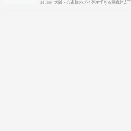
念写真やお見合い写真などナチュラルな大人の宣
34日前
大阪・心斎橋のメイクができる写真スタジオ
材写真を得意とするフォトスタジオです。 ※以下
掲載のお写真はお客様に許可を得て掲載させてい
ただいております。 ※画像の転載はご遠慮くださ
い。 ご夫婦で…