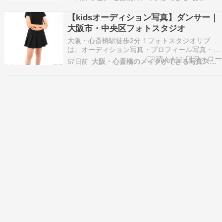
材写真を得意とするフォトスタジオです。 ※以下
掲載のお写真はお客様に許可を得て掲載させてい
【kidsオーディション写真】ダンサー｜
ただいております。 ※画像の転載はご遠慮くださ
大阪市・中央区フォトスタジオ
い。 還暦祝い…
大阪・心斎橋駅徒歩2分！フォトスタジオリブ
は、オーディション写真・プロフィール写真・記
念写真やお見合い写真などナチュラルな大人の宣
57日前
大阪・心斎橋のメイクができる写真スタジオ
材写真を得意とするフォトスタジオです。 ※以下
掲載のお写真はお客様に許可を得て掲載させてい
ただいております。 ※画像の転載はご遠慮くださ
い。 kids…