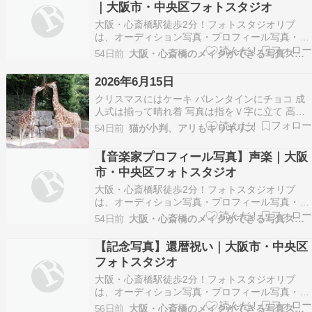
｜大阪市・中央区フォトスタジオ
い。 年賀状用…
大阪・心斎橋駅徒歩2分！フォトスタジオリブ
は、オーディション写真・プロフィール写真・記
念写真やお見合い写真などナチュラルな大人の宣
54日前
大阪・心斎橋のメイクができる写真スタジオ
材写真を得意とするフォトスタジオです。 ※以下
掲載のお写真はお客様に許可を得て掲載させてい
2026年6月15日
ただいております。 ※画像の転載はご遠慮くださ
クリスマスにはケーキ バレンタインにチョコ 成
い。 コンテン…
人式は揃って晴れ着 写真は指をＶ字に立て 高く
雇われるため学び 職場に仕えて出世昇給 中高年
54日前
猫が小判、アリもキリギリス
で皆生活習慣病 マスクワクチン薬漬け 平和と言
うか無邪気と言うか ほぼ脳死状態の平均的国民像
【音楽家プロフィール写真】声楽｜大阪
公教育がそれを量産してるか
市・中央区フォトスタジオ
大阪・心斎橋駅徒歩2分！フォトスタジオリブ
は、オーディション写真・プロフィール写真・記
念写真やお見合い写真などナチュラルな大人の宣
54日前
大阪・心斎橋のメイクができる写真スタジオ
材写真を得意とするフォトスタジオです。 ※以下
掲載のお写真はお客様に許可を得て掲載させてい
【記念写真】還暦祝い｜大阪市・中央区
ただいております。 ※画像の転載はご遠慮くださ
フォトスタジオ
い。 プロフィ…
大阪・心斎橋駅徒歩2分！フォトスタジオリブ
は、オーディション写真・プロフィール写真・記
念写真やお見合い写真などナチュラルな大人の宣
56日前
大阪・心斎橋のメイクができる写真スタジオ