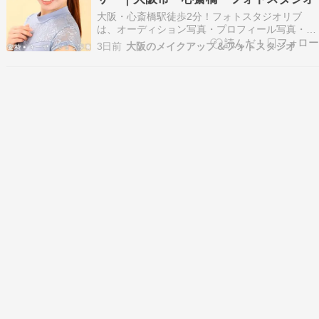
い。 役者オー…
大阪・心斎橋駅徒歩2分！フォトスタジオリブ
は、オーディション写真・プロフィール写真・記
念写真やお見合い写真などナチュラルな大人の宣
3日前
大阪のメイクアップ＆フォトスタジオ
材写真を得意とするフォトスタジオです。 ※以下
掲載のお写真はお客様に許可を得て掲載させてい
ただいております。 ※画像の転載はご遠慮くださ
い。 レゴラン…