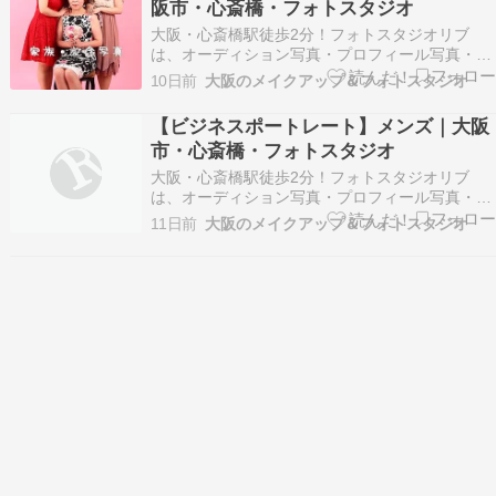
阪市・心斎橋・フォトスタジオ
い。 バレエ留…
大阪・心斎橋駅徒歩2分！フォトスタジオリブ
は、オーディション写真・プロフィール写真・記
念写真やお見合い写真などナチュラルな大人の宣
10日前
大阪のメイクアップ＆フォトスタジオ
材写真を得意とするフォトスタジオです。 ※以下
掲載のお写真はお客様に許可を得て掲載させてい
【ビジネスポートレート】メンズ｜大阪
ただいております。 ※画像の転載はご遠慮くださ
市・心斎橋・フォトスタジオ
い。 誕生日の…
大阪・心斎橋駅徒歩2分！フォトスタジオリブ
は、オーディション写真・プロフィール写真・記
念写真やお見合い写真などナチュラルな大人の宣
11日前
大阪のメイクアップ＆フォトスタジオ
材写真を得意とするフォトスタジオです。 ※以下
掲載のお写真はお客様に許可を得て掲載させてい
ただいております。 ※画像の転載はご遠慮くださ
い。 ビジネス…