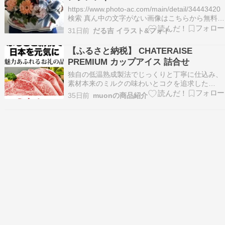
https://www.photo-ac.com/main/detail/34443420
検索 真ん中の文字がない画像はこちらから無料で
ダウンロードできます。 download プロフィ
31日前
だる吉 イラスト&フォト
ールページ nana56b 関連タグ：フリー素材
フラワーアレ…
【ふるさと納税】 CHATERAISE
PREMIUM カップアイス 詰合せ
独自の低温熟成製法でじっくりと丁寧に仕込み、
素材本来のミルクの味わいとコクを追求した
「CHATERAISE PREMIUM」アイスをセットにし
35日前
muonの商品紹介
た、プレミアムアイスギフトです。【ふるさと納
税】 リピート多数 高評価★4.75 母の日 シャトレ
ーゼ 個数・発送月が選べる アイス ア…