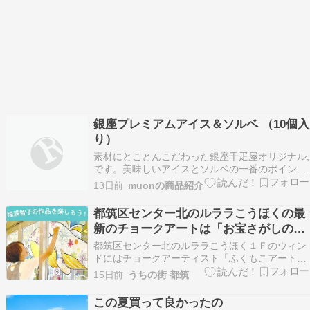
銀座プレミアムアイス＆ソルベ （10個入
り）
素材にとことんこだわった銀座千疋屋オリジナル,
です。美味しいアイスとソルベの一番のポイント
は、「良質の素材」につきます。銀座千疋屋が厳
13日前
muonの商品紹介
選した高品質のフルーツは、香り高く芳醇な味わ
いが濃厚なクリームと絶妙に調和しています。銀
都筑区センター北のルララこうほくの最
座千疋屋 ［3年連続楽天グルメ大賞受賞］［アイ
新のチョークアートは「お宝さがしのは
ス5個 ソ…
じまり」８月末まで展示中！
都筑区センター北のルララこうほく１Ｆのウィン
ドにはチョークアーティスト「ふくもこアート・
福満智子さん」によるチョークアートが２カ月ご
15日前
うちの街 都筑
とに描かれています。 ７月・８月のテーマは「お
宝さがしのはじまり」。 ルララの１Ｆエントラン
この夏買って良かったの
スのガラス面に魔法のチョークｋｉｔｐａｓを使