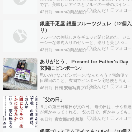
です。美味しいアイスとソルベの一番のポイント
は、「良質の素材」につきます。銀座千疋屋が厳
42日前
muonの商品紹介
選した高品質のフルーツは、香り高く芳醇な味わ
いが濃厚なクリームと絶妙に調和しています。銀
銀座千疋屋 銀座フルーツジュレ（12個入
座千疋屋 ［3年連続楽天グルメ大賞受賞］［アイ
り）
ス5個 ソ…
フルーツの美味しさをギュッと閉じ込めた、ジュ
ーシーな果肉入りのゼリーと、彩りも美しい2層
のゼリーの組み合わせです。銀座千疋屋 銀座フル
43日前
muonの商品紹介
ーツジュレ（12個入り）［送料無料］［ポイント
2倍］～ お中元 御中元 父の日 母の日 ゼリー ギフ
ありがとう、 Present for Father's Day
ト 詰め合わせ 贈り物 フルーツ スイーツ …
玄関にピンポーン♪
思いがけないピンポーン♪なんだろう？宅急便？
日曜日のこと、玄関でピンポーン宅急便と言えば
宅急便でもモニター見たら見たことがある顔近所
46日前
日刊 安頓写真ブログ
に住む息子だった…父の日のプレゼントを持って
やってきたうれしいじゃないか！母の日はだいた
「父の日」
いメジャーだけど父の日は意外と地味で忘れられ
６月の第三日曜日が父の日。 母の日は、子や孫達
やすいからう…
が何かやってくれる。 父の日で、何かやってもら
った記憶がない。 それだけ影が薄いと言う事だろ
46日前
寅次郎の徒然草
うか？ 皆を養ってきたのに・・・。 俺達がガキ
の頃は貧乏で母の日も父の日もなかった。 あった
銀座プレミアムアイス＆ソルベ （10個入