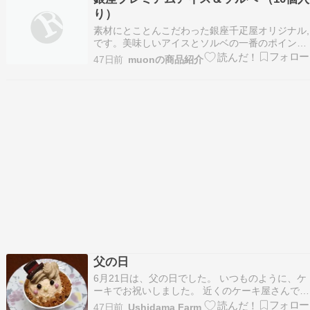
のは子供の日だけだった。 子供の日と成人の日と
り）
敬…
素材にとことんこだわった銀座千疋屋オリジナル,
です。美味しいアイスとソルベの一番のポイント
は、「良質の素材」につきます。銀座千疋屋が厳
47日前
muonの商品紹介
選した高品質のフルーツは、香り高く芳醇な味わ
いが濃厚なクリームと絶妙に調和しています。銀
座千疋屋 ［3年連続楽天グルメ大賞受賞］［アイ
ス5個 ソ…
父の日
6月21日は、父の日でした。 いつものように、ケ
ーキでお祝いしました。 近くのケーキ屋さんで、
家族それぞれ、気に入ったケーキを選びました
47日前
Ushidama Farm