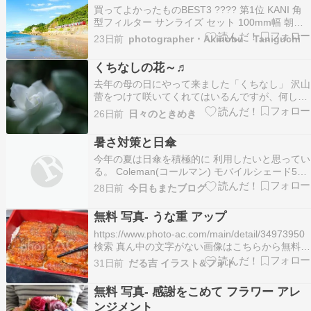
買ってよかったものBEST3 ???? 第1位 KANI 角
って描画。…
型フィルター サンライズ セット 100mm幅 朝日
夕日 撮影セット / 角形フィルター レンズフィル
23日前
photographer・Akinobu Taniguchi
ター楽天市場 ???? 第2位 【クーポンで最安6480
円 】業界初！3ファン搭載 圧倒的爆風！ファン付
くちなしの花～♬
き作業服 …
去年の母の日にやって来ました「くちなし」 沢山
蕾をつけて咲いてくれてはいるんですが、何しろ
真っ白ですから傷が目立ちます 今朝咲いた2輪は
26日前
日々のときめき
きずなし！！真っ白です。 今日は一段と暑
い一日でした 今日こそあれこれ用事を片付けなけ
暑さ対策と日傘
ればといつもより少し早めに出かけました…
今年の夏は日傘を積極的に 利用したいと思ってい
る。 Coleman(コールマン) モバイルシェード55
DR ライト 日傘 晴雨兼用 130g 軽量 コンパクト
28日前
今日もまたブログ
遮光 UVカット 対水圧2,000mm以上 ダークルー
ムテクノロジー メンズ レディース 母の日 父の日
無料 写真- うな重 アップ
直射日光を…
https://www.photo-ac.com/main/detail/34973950
検索 真ん中の文字がない画像はこちらから無料で
ダウンロードできます。 download プロフィ
31日前
だる吉 イラスト&フォト
ールページ 動画&音楽 nana56b 関連タ
グ：…
無料 写真- 感謝をこめて フラワー アレ
ンジメント