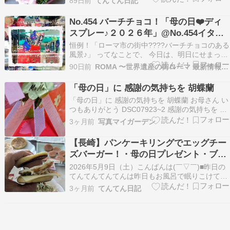
89日前
てんてん日記
た。「てんてん トマト食べる？」と聞くと・・・
振り向きました。プチトマトを１個食べた後、お
No.454 バーチチョコ！「母の日❤️ディ
口をふきふきして大きなフードを２個食べまし
スプレー♪２０２６年」@No.454イタリ
た。…
アのスーパー・バール・パスティッチェ
恒例！「ローマ市の街中????バーチチョコのある
リアのお菓子@地元ローマ市発！ローマ
風景♪」 ってなことで、 今日は、明日にせまった
「母の日」... にほんブログ村 Copyright(C)
市バチカン市国 現地イタリア最新情報♪
90日前
ROMA 〜世界遺産の街ローマ 最新情報ふぉと ぶろぐ〜
2023.10.01-ROMA by Kasumi.All rights
reserved.No reproductio…
「母の日」に 感謝の気持ちを 胡蝶蘭
「母の日」に 感謝の気持ちを 胡蝶蘭 お母さん い
つもありがとう DSC07923~2 感謝の気持ちを 胡
蝶蘭に 籠めて DSC07892.jpg 見目麗しく 艶やか
3ヶ月前
写真マイガーデン
な姿 DSC07903.jpg「コチョウラン Phalaenopsis
aphrodite」 単子葉類 monoc…
【長崎】パンケーキリングでエッグチー
ズバーガー！・母の日プレゼント・ブイ
ズジム失敗の一日
2026年5月9日（土）こんばんは(￣▽￣)■昨日の
てんてんてんてんは昨日もお風呂で眠りこけてい
ました。「てんてん ご飯！」と言うと、やってき
3ヶ月前
てんてん日記
ました。プチトマトを１個食べた後、お口を拭い
て大きなフードを３個食べました。昨日は遅くま
で飲んでたので 8時過ぎまで寝てました。■長崎
の…