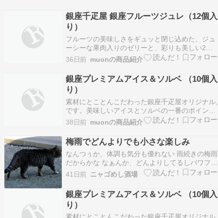
銀座千疋屋 銀座フルーツジュレ（12個入
り）
フルーツの美味しさをギュッと閉じ込めた、ジュ
ーシーな果肉入りのゼリーと、彩りも美しい2層
のゼリーの組み合わせです。銀座千疋屋 銀座フル
36日前
muonの商品紹介
ーツジュレ（12個入り）［送料無料］［ポイント
2倍］～ お中元 御中元 父の日 母の日 ゼリー ギフ
銀座プレミアムアイス＆ソルベ （10個入
ト 詰め合わせ 贈り物 フルーツ スイーツ …
り）
素材にとことんこだわった銀座千疋屋オリジナル,
です。美味しいアイスとソルベの一番のポイント
は、「良質の素材」につきます。銀座千疋屋が厳
38日前
muonの商品紹介
選した高品質のフルーツは、香り高く芳醇な味わ
いが濃厚なクリームと絶妙に調和しています。銀
梅雨でどんよりでも小さな楽しみ
座千疋屋 ［3年連続楽天グルメ大賞受賞］［アイ
なんつぅか、体調も気分も優れない 雨続きの梅雨
ス5個 ソ…
だからかな なぁんか、どんよりしてるしパワフル
になれない 頭は痛くない、6年前に脳に血が溜ま
41日前
ニャゴめし酒場
って手術入院してからというもの、頭痛はほぼな
くなった あんなに頭痛持ちで苦しんで悩んだの
銀座プレミアムアイス＆ソルベ （10個入
に･･･回数も痛みも激減 最近の悩みといえは、大
り）
事にし…
素材にとことんこだわった銀座千疋屋オリジナル,