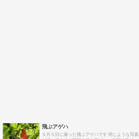
飛ぶアゲハ
５月５日に撮った飛ぶアゲハです 同じような写真