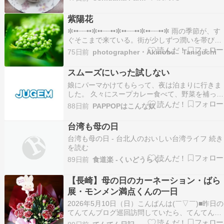
が、父の日のケーキもあり、もちろん、それも選
びました。 母の日は、5月10日でした。 母の日に
紫陽花
も、同様にケーキを購入しました。 お店も考えて
✼••┈┈••✼••┈┈••✼••┈┈••✼••┈┈••✼ 雨の季節が、す
いる…
ぐそこまで来ている。街が少しずつ潤いを帯びる
なか、 まだ色を持たない紫陽花たちが、 静か
75日前
photographer・Akinobu Taniguchi
に、じっと、その時を待っています。まぶしい緑
のなかに隠された、小さな小さな蕾。それは、こ
スムーズにいった試しない
れから訪れる色彩の、 ひそや…
娘にパーマかけてもらって、夜は泊まりに行きま
した。 久々にスープカレー食べて、野菜を補った
で。 母の日のプレゼントでペットカメラをもらい
88日前
PAPPOPはこんな奴
ましたの。 ありがとう〜！！ 娘んちは...続きを
読む >>
台湾も母の日
台湾も母の日 - 台北人のおいしい台湾ライフ 続き
を読む
89日前
食道楽 -くいどうらく-
【長崎】母の日のカーネーション・ばら
展・モンメン満点くんの一日
2026年5月10日（日）こんばんは(￣▽￣)■昨日の
てんてんブログ巡回訪問していたら、てんてんは
お風呂から上がって小さいフードを食べていまし