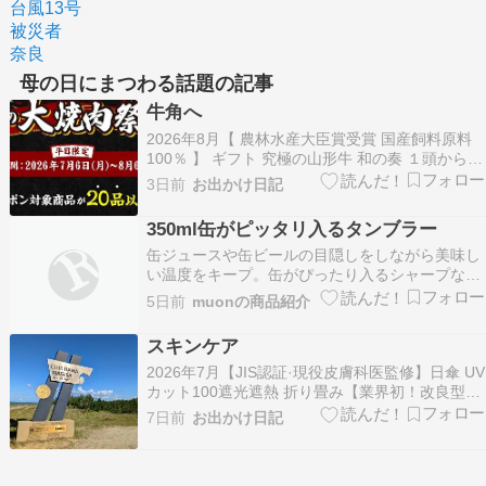
台風13号
被災者
奈良
母の日にまつわる話題の記事
牛角へ
2026年8月【 農林水産大臣賞受賞 国産飼料原料
100％ 】 ギフト 究極の山形牛 和の奏 １頭から6
種厳選 焼肉セット 500g 黒毛和牛 肉 ギフト プレ
3日前
お出かけ日記
ゼント 黒毛和牛 母の日 プレゼント 高級 焼肉 牛
肉 敬老の日 (定番セット) お歳暮 お年賀 バレンタ
350ml缶がピッタリ入るタンブラー
イン 甘くな…
缶ジュースや缶ビールの目隠しをしながら美味し
い温度をキープ。缶がぴったり入るシャープなシ
ルエットと、シンプルなデザインが魅力のタンブ
5日前
muonの商品紹介
ラーです。もちろん缶を入れずにそのまま飲み物
を注いでもOK！仕事場などの机の上においても
スキンケア
おしゃれ。保温効果に優れたステンレス製で、ホ
2026年7月【JIS認証·現役皮膚科医監修】日傘 UV
ットでもアイス…
カット100遮光遮熱 折り畳み【業界初！改良型ワ
ンタッチ自動開閉】UPEBおりたたみ傘 188g-
7日前
お出かけ日記
230g超軽量 コンパクト 紫外線遮断 折りたたみ傘
耐風撥水 晴雨兼用 携帯便利 レディース 収納ポー
チ付き 母の日 父の…