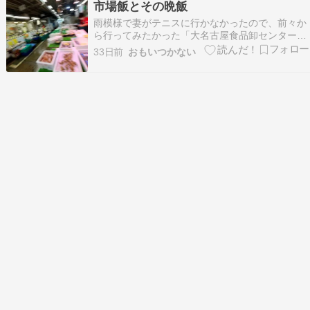
市場飯とその晩飯
末仕事で2日間泊まりで撮影・・・・ その日から
雨模様で妻がテニスに行かなかったので、前々か
３…
ら行ってみたかった「大名古屋食品卸センター」
へ。 甘海老と平目の刺身を購入。平目は半身を捌
33日前
おもいつかない
いてもらった。他にパイナップルと野菜も少々。
市場内の写真は殆どがこんな感じ。 先日買っ
た『insta360 GO 3S レトロキット』で…