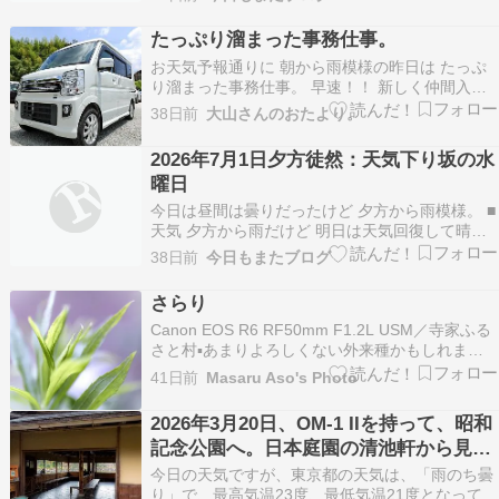
らい契約しようかと思っている。 まあぼちぼち見
ていければいいなあ。 Huluは7月1日で解約し
たっぷり溜まった事務仕事。
た。 ■テラリア 深く探索してたら落下…
お天気予報通りに 朝から雨模様の昨日は たっぷ
り溜まった事務仕事。 早速！！ 新しく仲間入り
した素敵中古車さんたち インターネットさんへデ
38日前
大山さんのおたより。
ビュー戦の 猛アピール開始です。 コツコツの作
業で 室内空っぽからの ピカピカ仕上げで とって
2026年7月1日夕方徒然：天気下り坂の水
も素敵に仕上がった各インテリア！！ 昨日より
曜日
…
今日は昼間は曇りだったけど 夕方から雨模様。 ■
天気 夕方から雨だけど 明日は天気回復して晴れ
るようだ。 あまり長続きする雨ではないようだ。
38日前
今日もまたブログ
今はまだ梅雨だよなあ。 梅雨明けはいつくらいだ
ろうか。 ■冷蔵庫 また調子が悪いんだなあ。 と
さらり
いうかもう駄目かもしれない。 同じクラスの…
Canon EOS R6 RF50mm F1.2L USM／寺家ふる
さと村▪️️️️あまりよろしくない外来種かもしれませ
ん、それでもふわっと柔らかな表情を美しく感じ
41日前
Masaru Aso's Photo
ていました。印象のままに。これもまた池畔で見
つけたシーン。近くまで寄れたので、アングルや
2026年3月20日、OM-1 IIを持って、昭和
フォーカスポイントをいろいろ…
記念公園へ。日本庭園の清池軒から見る
池から。その１１
今日の天気ですが、東京都の天気は、「雨のち曇
り」で、最高気温23度、最低気温21度となってい