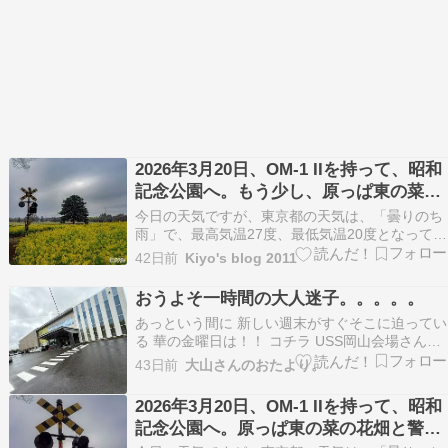
2026年3月20日、OM-1 IIを持って、昭和
記念公園へ。もう少し、原っぱ東の菜の
花畑から。その１０
今日の天気ですが、東京都の天気は、「曇りのち
雨」で、最高気温27度、最低気温20度となってい
ます。東京の朝、雨模様の空です。今日は、曇り
42日前
Kiyo's blog 2011
から雨となる予報です。そんな2026年6月27日で
す。今日の東京の天候は、日中の気温27度と夏日
おうよそ一時間の大人迷子。。。。。
となり、朝晩は気温20度と、また暑い日になる
あっという間に 新しい週末がすぐそこに迫ってい
よ…
る 華の金曜日は！！ コチラ USS岡山会場さんか
らスタートです。 今回は 先に瀬戸大橋を渡って
43日前
大山さんのおたより。
岡山会場さんから神戸会場さんへと いつもの下見
祭りを楽しむスケジュール。 でしたが 台風さん
2026年3月20日、OM-1 IIを持って、昭和
が接近中の為 早朝より山陽道界隈さんが通行…
記念公園へ。原っぱ東の菜の花畑と警報