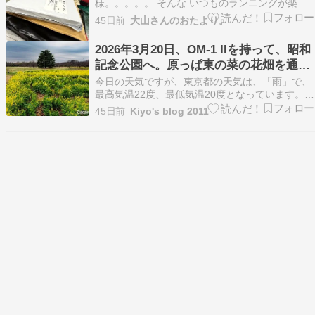
様。。。。。 そんな いつものランニングが楽し
めない 梅雨の朝活用にと 先日！ 大人買いした お
45日前
大山さんのおたより。
楽しみの小説の数々。 雨の朝 早起きして ゆっく
り楽しむリフレッシュ読書が しゅみるよね～！！
2026年3月20日、OM-1 IIを持って、昭和
記念公園へ。原っぱ東の菜の花畑を通り
ながら。その８
今日の天気ですが、東京都の天気は、「雨」で、
最高気温22度、最低気温20度となっています。東
京の朝、雨模様の空です。今日は、雨となる予報
45日前
Kiyo's blog 2011
です。そんな2026年6月25日です。今日の東京の
天候は、日中の気温22度となり、朝晩は気温20度
と、涼しい日になるようです。今日も、大手町
に…