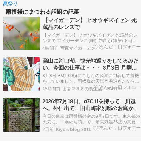
夏祭り
雨模様にまつわる話題の記事
【マイガーデン】 ヒオウギズイセン 死
蔵品のレンズで
【マイガーデン】 ヒオウギズイセン 死蔵品のレ
ンズで マイガーデンに 無断で咲く(雑草) ヒオウ
ギズイセン このどぎつい色彩 あまり好きではあ
4時間前
写真マイガーデン
りませんが 嫌われながらも せっかく頑張って 花
を咲かせたので 出来るだけ優しく 撮ってあげた
高山に河口湖、観光地巡りをしてるみた
いと レンズを向けました DSC00018.…
い、今回の仕事は・・・ 8月3日 月曜日
友引
8月3日 AM2:00頃にこちらの公園に到着して待機
をしていました、雨模様の天気☔暑過ぎたから少
しの雨はありがたい！！ 無事に納車を済ませたら
15時間前
山音２３８の食生活 PART7
とりあえず東京駅に向かいます。 上野東京ライン
で一駅です、前回よりも電車は空いてました。 こ
2026年7月18日、α7C IIを持って、川越
こで降りてなんか食べれるとこ探します・・・ …
へ。外に出て、旧山崎家別邸のお庭か
ら。その１７
今日の東京は雨模様の空の8月7日です。東京都の
天気は、「雨のち晴」で、最高気温33度の真夏
日、最低気温23度となっています。今日も、大手
2日前
Kiyo's blog 2011
町に出勤です。熊本の地震の被害の大きさに驚く
ばかりです。被災された皆さんを心配していま