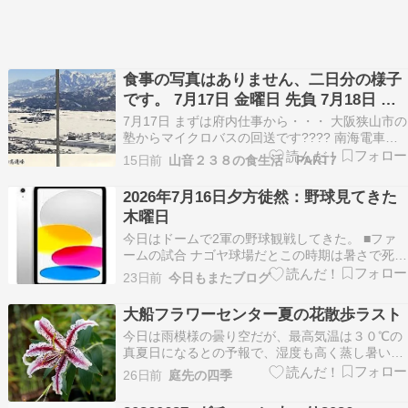
食事の写真はありません、二日分の様子
です。 7月17日 金曜日 先負 7月18日 土
曜日 仏滅
7月17日 まずは府内仕事から・・・ 大阪狭山市の
塾からマイクロバスの回送です???? 南海電車で
金剛まで行きます。 ここから寝屋川市のディーラ
15日前
山音２３８の食生活 PART7
ーまでマイクロバスの回送です、なんと５MTの
ミッション車でした、なんか燃えて来たぁぁ????
2026年7月16日夕方徒然：野球見てきた
寝屋川で納車したら、大日まで移動してイオ…
木曜日
今日はドームで2軍の野球観戦してきた。 ■ファ
ームの試合 ナゴヤ球場だとこの時期は暑さで死ぬ
けど バンテリンドームナゴヤだと快適。 まあま
23日前
今日もまたブログ
あのお客さんが入っていたなあ。 試合は投手戦で
１−０で勝利。 イオンで買い物して帰ってきた。
大船フラワーセンター夏の花散歩ラスト
■暑さ 今日も暑かったなあ。 土曜日はお出かけ…
今日は雨模様の曇り空だが、最高気温は３０℃の
真夏日になるとの予報で、湿度も高く蒸し暑い。
しかし暑いからと言って、エアコンの効いた涼し
26日前
庭先の四季
い部屋の中でじっとしているばかりでは、暑さに
対する抵抗力や順応力も落ちて体力も低下してし