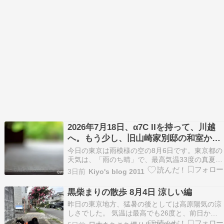
す。みなさまのご無事を祈っております。最近話
題のmixi…
2026年7月18日、α7C IIを持って、川越
へ。もう少し、旧山崎家別邸の和室か
ら。その１６
今日の東京は雨模様の空の8月6日です。東京都の
天気は、「雨のち晴」で、最高気温33度の真夏
日、最低気温23度となっています。今日も、大手
3日前
Kiyo's blog 2011
町に出勤です。熊本の地震の被害の大きさに驚く
ばかりです。被災された皆さんを心配していま
黒柴まりの散歩 8月4日 涼しい編
す。みなさまのご無事を祈っております。Adobe
昨日の東京地方、猛暑の後としては高原陽気の涼
から、P…
しさでした。 気温は最高でも26度と、前日から
10度も低く朝寝坊する有様です(^_^;) やはり気温