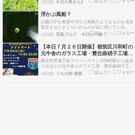
10日前
今日の鳥さん2
といっても屋外では濡れてしまうので車内でのカ
ワセミ待ち、対岸よりも少し近いところにやって
浮かぶ風船？
きました足もまだクロっぽい幼鳥ですね結構のん
公園の中を散策中浮かぶ風船のようなものを発見
びりとまっている…
直径２センチくらいのものが宙に浮いている。近
づくと小さい小さいかわいらしい葉っぱ。クモの
10日前
写真ブログ 今日の一枚
糸がついているようだけど、ほとんど見えないの
で葉っぱだけがゆらゆら漂っているように見える
【本日７月２６日開催】都筑区川和町の
不思議な光景でした。今日からまた雨模様の函
元牛舎のガラス工場・豊住曲硝子工場で
館。気温は高くない…
「牛舎マーケット・ナイトマート」始ま
横浜市営地下鉄グリーンライン川和町駅から徒歩
りました！ ２０時までやっています！
３分ほどの元牛舎のガラス工場・豊住曲硝子工場
で「第１８回 牛舎マーケット・ナイトマート」が
13日前
うちの街 都筑
７月２６日（日）１４：００〜2０：００で゛始
まりました 今回もキッチンカ―・ハンドメイド雑
貨・ハンドメイドアクセサリー・ワークショップ
などたくさ…