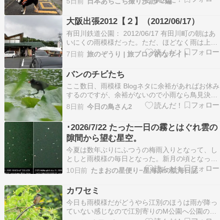
5日前
日本あちこち撮り歩記FC編
は低いとよく眠れます。 娘一家からはお昼頃に、
無事に松島に到着との連絡あり。 カキバーガー食
大阪出張2012【２】（2012/06/17）
べてるとのメッセージでした。 今夜は松島のホ…
有田川鉄道公園： 2012/06/17 有田川町の朝はあ
いにくの雨模様だった。ただ、ほどなく雨は上が
った。ちなみに有田は「ありた」ではなく「あり
7日前
旅のぞうり | 旅ブログ的なサイト
だ」と濁る。 さて、有田川といえば有田鉄道であ
る。現在は廃止となっているこの路線は、沿線で
バンのチビたち
収穫されたみかんを運搬するために建設された私
ここ数日、雨模様 Blogネタに余裕があればお休み
鉄…
するのですが、余裕がないので小雨なら鳥見決行
といっても行く場所は車内から観察できるM公園
8日前
今日の鳥さん2
となると会える鳥はカワセミやバン、カイツブリ
といった鳥たちになってしまいます。 巣立って大
･2026/7/22 たった一日の霧とはぐれ雲の
分たっていますが、まだ「ブサカワ」固まって親
隙間から望む星空。
の後をつ…
今夏は数年ぶりにふつうの梅雨入りとなって、し
としと雨模様の毎日となった。新月の頃となって
も一向に晴れる気配がなかった。 最近、興味半分
10日前
たまおの星便り−星海原の航海日誌
でチャッピーやGeminiなどのAIたちに「九十九里
海岸の明日未明の晴れ曇りを詳しく正しく予測せ
カワセミ
よ」と話しかけている。すると各AIによって、ま
今日も雨模様だがどうやら江別のほうは雨が降っ
た…
ていない感じなので江別寄りのM公園へ公園の近
くまでは小雨が降っていたがM公園は霧雨程度、