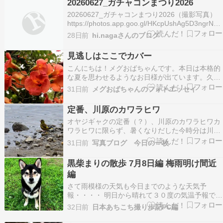
20260627_ガチャコンまつり2026
まいます。 あまり無理しない程度に積極的に体も
20260627_ガチャコンまつり2026（撮影写真）
動かして、い…
https://photos.app.goo.gl/HKcpUshAg5D3ngrN8
全てｽﾏﾎで撮影、写真並びは順不同となっており
28日前
hi.nagaさんのブログ
ます。週半ば辺りから梅雨前線とﾀﾞﾌﾞﾙ台風(8号
→7号)の影響で大雨となり天候は微妙でし…
見逃しはここでカバー
こんにちは！メグおばちゃんです。本日は本格的
な夏を思わせるようなお日様が出ています。久し
ぶりです。すべてが殺菌されるような日の
31日前
メグおばちゃんのフォトエッセイ
光・・・ありがたいです。さて、今年は鎌倉の妙
本寺のノウゼンカヅラを見逃した私です。先日、
定番、川原のカワラヒワ
大船フラワーセンターを訪れた時に、元気なノウ
オヤジギャクの定番（？）、川原のカワラヒワカ
ゼンカヅラに出会うこと…
ワラヒワに限らず、暑くなりだした今時分は川原
にいろんな鳥がやってきます。水浴びだったり、
31日前
写真ブログ 今日の一枚
水を飲みに来たり。カラス、スズメ、コムクド
リ、コチドリ・・・今週の函館は気温２５℃以上
黒柴まりの散歩 7月8日編 梅雨明け間近
の日が続いて暑くなる予報、しかも週後半は雨模
編
様。本州の方から見…
さて雨模様の天気も今日までのような天気予
報・・・・ 明日から晴れて３０度の気温予報です
(⌒-⌒; ) と言うことは梅雨明けかな？ 週間天気見
32日前
日本あちこち撮り歩記FC編
ても晴れマークばかり・・・・ おまけに週末は高
温注意となっている（；￣д￣） と言うのは今週