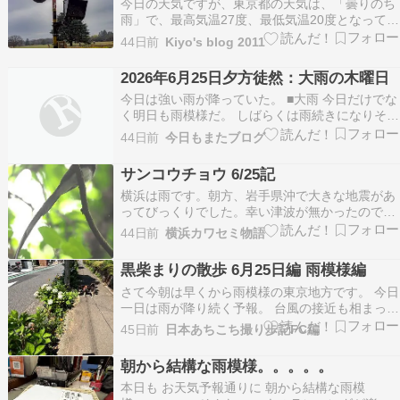
器。その９
今日の天気ですが、東京都の天気は、「曇りのち
雨」で、最高気温27度、最低気温20度となってい
ます。東京の朝、雨模様の空です。今日は、曇り
44日前
Kiyo's blog 2011
から雨となる予報です。そんな2026年6月26日で
す。今日の東京の天候は、日中の気温27度と夏日
2026年6月25日夕方徒然：大雨の木曜日
となり、朝晩は気温20度と、また暑い日になる
今日は強い雨が降っていた。 ■大雨 今日だけでな
よ…
く明日も雨模様だ。 しばらくは雨続きになりそう
だな。 週末は台風一過とはなるのかな。 週末と
44日前
今日もまたブログ
か動画撮影出来ないかなあ。 編集は今夜あと少し
やればある程度OK。 ■iPhone値上げ？ 最近値上
サンコウチョウ 6/25記
げするんじゃないかという雰囲気がある。…
横浜は雨です。朝方、岩手県沖で大きな地震があ
ってびっくりでした。幸い津波が無かったのでホ
ッとしていますが、被害があった方々にはお見舞
44日前
横浜カワセミ物語
い申し上げます。午前中に床屋へ行ってきまし
た。雨模様なので床屋も満席でした。晴れた日に
黒柴まりの散歩 6月25日編 雨模様編
は鳥見に出掛けることが多いので、床屋はどうし
さて今朝は早くから雨模様の東京地方です。 今日
ても雨の日になりが…
一日は雨が降り続く予報。 台風の接近も相まっ
て、週末もダメそうですね。 とにかく近頃は雨降
45日前
日本あちこち撮り歩記FC編
りでも、量が半端でないのが困りものです。 この
ところでも九州や関西地方がひどい振りのようで
朝から結構な雨模様。。。。。
す。 私の人生では、確か小学生のころに台風で膝
本日も お天気予報通りに 朝から結構な雨模
まで浸か…