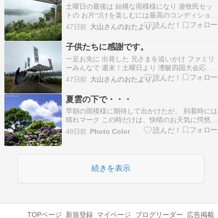
土曜日の最後は 結構な雨模様になり 遊牧民セッ
だったので、そのせ…
トの お片づけを楽しむには最高のコンディション
を 大満喫でした。。。。。 ので 「もう泊まって
47日前
大山さんのおたより。
いこうや～！」と 姫さまはモチロン 全身ずぶ濡
れのオヤジもオカンも 全員一致で 急遽チェック
子供たちに感謝です。
イン完了。 からの 「おつかれさま～！！」 が…
一足お先に 出発した 兄さまを追いかけ ファミリ
ーみんなで 週末！土曜日より 漕艇四国大会応援
祭り！！ いつもの様に 湖畔パドックエリアへ陣
47日前
大山さんのおたより。
を張り おおやまさんくの勝利の女神さまも リラ
ックスして応援していただけるよう ゆっくり座れ
夏雲の下で・・・
る 背もたれ付きベンチシートはモチロン。 万
早朝の雨模様に期待して出かけたが、 到着時には
一…
晴れマーク この時だけは、快晴のお天気に愕然
と・・・ ＊今年は花数が少ないなと思っていたら
48日前
Photo Color
花芽を鹿に食べられていたらしい 望遠系で少し詰
めていい所撮りで収める 2026 © Tatsumi Hattori
かざはやの里（三重県） に…
続きを表示
TOPページ
新規登録
マイページ
ブログリーダー
広告掲載