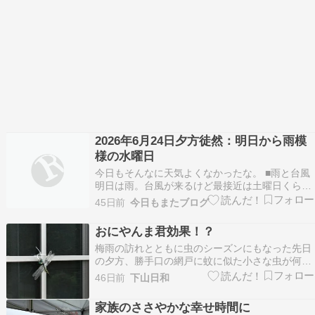
2026年6月24日夕方徒然：明日から雨模
様の水曜日
今日もそんなに天気よくなかったな。 ■雨と台風
明日は雨。台風が来るけど最接近は土曜日くらい
か。 色々予定が狂ってしまってさあ困ったなあ。
45日前
今日もまたブログ
台風の中で出かける気はないんだけどどうなるか
な。 ■動画編集 昨日はあまりやる気なかったので
おにやんま君効果！？
今日はしっかり編集していこう。 今日は最低で…
梅雨の訪れとともに虫のシーズンにもなった先日
の夕方、勝手口の網戸に蚊に似た小さな虫が何十
匹と集まっていたそれだけならまだしも、戸を開
46日前
下山日和
けると同時に数匹が家の中へ飛び込んだそこで今
シーズンもおにやま君の登場となった翌日の夕
家族のささやかな幸せ時間に
方、網戸の虫は数匹に減っていた小雨模様の天候