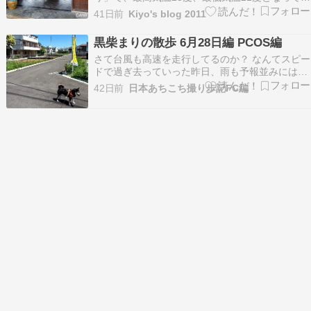
ます。東京の朝、雨模様の空です。今日は、雨か
41日前
Kiyo's blog 2011
ら曇りとなる予報です。そんな2026年6月28日で
す。今日の東京の天候は、日中の気温23度とな
黒柴まりの散歩 6月28日編 PCOS編
り、朝晩は気温21度と、雨模様の涼しい日になる
さて台風も高速を走行してるのか？ なんてスピー
よ…
ドで過ぎ去っていった昨日、雨も予報並みには降
りませんでした。 まあそれは我が町のことで、他
42日前
日本あちこち撮り歩記FC編
所では酷かったようで・・・・ 例年に比べると台
風襲来も早くなったような・・・・ 今日も明日も
予報の悪い東京地方です。 で雨模様の中、出かけ
るのも…