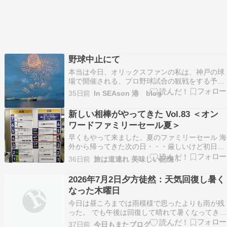
野球中止にて
本当は今日、オリックスファンの私は、神戸の球
場で開催される、プロ野球試合の観戦をする予定
でしたが、天気が雨で、試合中止となりました。
35日前
In SEAson 港 blog
午前中は曇り空で、雨が降ることはなかったので
すが、昼過ぎから激しい雨模様となりました。 神
新しい相棒がやってきた Vol.83 ＜オン
戸で開催される試合では、５回裏終了後に、花火
ワードファミリーセール夏＞
が打ち上げ…
早くもやって来ました、夏のファミリーセール 海
外から帰ってきた次の日・・・厳しいけど初日行
ってみた～ 何とか整理券の番号内に滑り込み
36日前
旅は道連れ 美味しい記憶！
（笑） 朝から雨模様のセール初日 今回は運良く
赤札が出てきたので、赤を中心に買ってみた～ 赤
2026年7月2日夕方徒然：天気回復し暑く
札を７枚～ 夏用ジャケット、薄手の撥水コートも
なった木曜日
入手！…
今日は昼ころまでは雨模様で思ったよりも雨が残
った。 でも午後は回復して晴れて暑くなってき
た。 ■Netflix 久しぶりに契約をした。 2ヶ月間く
37日前
今日もまたブログ