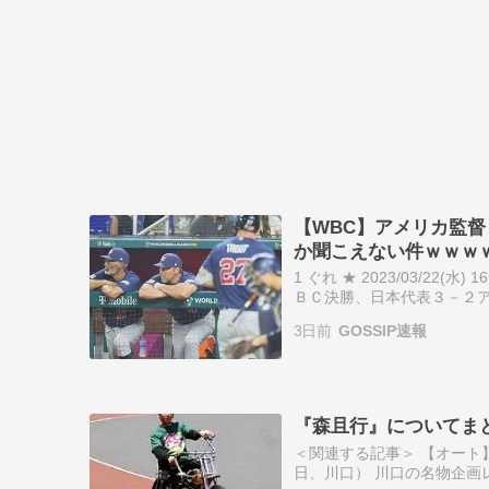
【WBC】アメリカ監
か聞こえない件ｗｗｗ
1 ぐれ ★ 2023/03/22(水) 
ＢＣ決勝、日本代表３－２ア
試合後に取材に対応した。 
3日前
GOSSIP速報
『森且行』についてま
＜関連する記事＞ 【オート
日、川口） 川口の名物企画