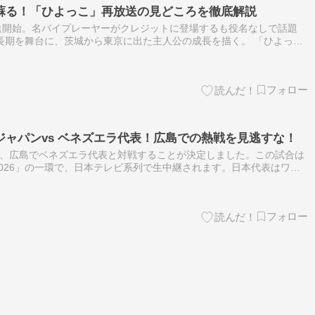
蘇る！「ひよっこ」再放送の見どころを徹底解説
送開始。名バイプレーヤーがクレジットに登場するも役名なしで話題
成長期を舞台に、茨城から東京に出た主人公の成長を描く。 「ひよっ
プレーヤーが役名もなくクレジット ネット見つけられない人続出 １７
ャパンvs ベネズエラ代表！広島での熱戦を見逃すな！
日、広島でベネズエラ代表と対戦することが決定しました。この試合は
026」の一環で、日本テレビ系列で生中継されます。日本代表はワー
に向けて、ベネズエラの強力な攻撃をどう抑えるかが注目されます。