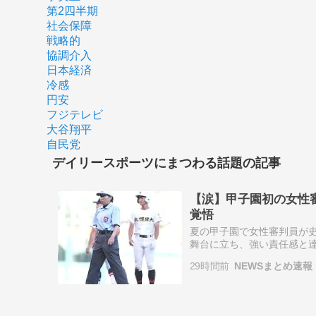
第2四半期
社会保障
戦略的
協調介入
日本経済
冷感
円安
フジテレビ
大谷翔平
自民党
デイリースポーツにまつわる話題の記事
【涙】甲子園初の女性
覚悟
夏の甲子園で女性審判員が
舞台に立ち、強い責任感と
に理想なのは数年後には誰
29時間前
NEWSまとめ速報
裁く。それが当た…