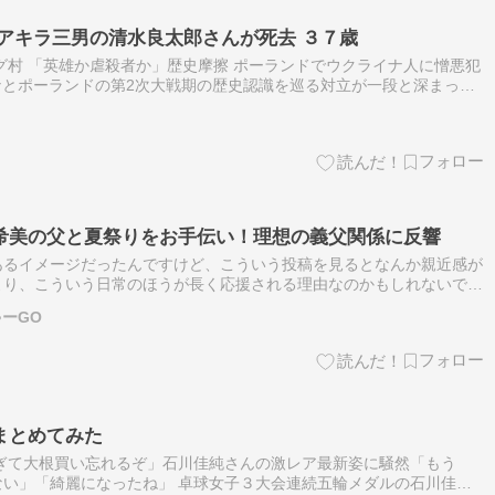
アキラ三男の清水良太郎さんが死去 ３７歳
グ村 「英雄か虐殺者か」歴史摩擦 ポーランドでウクライナ人に憎悪犯
イナとポーランドの第2次大戦期の歴史認識を巡る対立が一段と深まって
感情の高まりから、ポーランドでは2026年に入りウクライナ人に対
希美の父と夏祭りをお手伝い！理想の義父関係に反響
あるイメージだったんですけど、こういう投稿を見るとなんか親近感が
より、こういう日常のほうが長く応援される理由なのかもしれないで
浦太陽、妻・辻希美の父との“顔出し”2ショット披露 地元町会の夏祭り
ーGO
まとめてみた
ぎて大根買い忘れるぞ」石川佳純さんの激レア最新姿に騒然「もう
い」「綺麗になったね」 卓球女子３大会連続五輪メダルの石川佳純