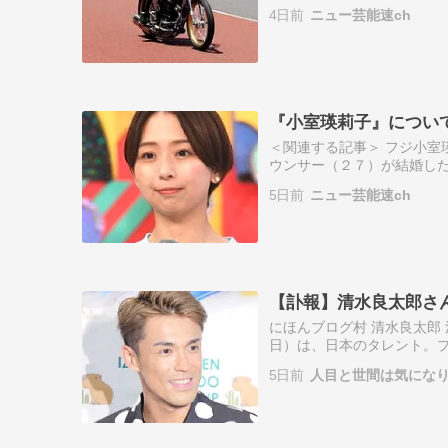
た。５車立てで行われ、４０
4日前
ニュー芸能速ch
なる」幼い…
『小室瑛莉子』につい
＜関連する記事＞ フジ小室
ウンサー（２７）が結婚し
会社員で今月に入ってから婚
5日前
ニュー芸能速ch
結婚して…
【訃報】清水良太郎さ
にほんブログ村 清水良太郎 清
日）は、日本のタレント。
清水アキラでアキラの三男に
5日前
人目と世間は気にな