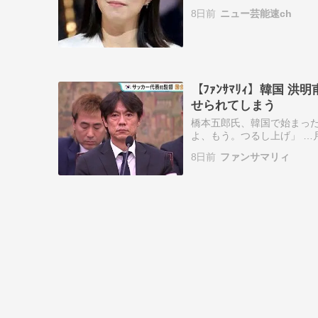
さん（３３）が激レア姿を公
8日前
ニュー芸能速ch
ＡＳＨ！！」に出…
【ﾌｧﾝｻﾏﾘｨ】韓国
せられてしまう
橋本五郎氏、韓国で始まっ
よ、もう。つるし上げ」 …
で敗退した韓国でこの日午
8日前
ファンサマリィ
点… （出典：スポ…