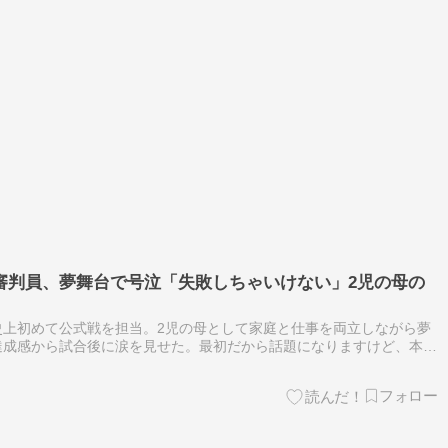
審判員、夢舞台で号泣「失敗しちゃいけない」2児の母の
史上初めて公式戦を担当。2児の母として家庭と仕事を両立しながら夢
達成感から試合後に涙を見せた。最初だから話題になりますけど、本当
も特別扱いしなくなることなんだよな。実力で選ばれて、普通に試合を