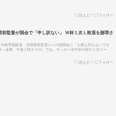
開し、反響を呼んだ。 ７日に放送された日本テレビ「ザ！鉄腕！Ｄ
 洪明甫前監督が国会で「申し訳ない」 Ｗ杯１次Ｌ敗退を謝罪さ
たＷ杯早期敗退・洪明甫前監督らへの聴聞会に「人権も何もないです
月～金曜・午後１時５５分）では、サッカー北中米Ｗ杯の１次リーグ
前、監督の選任過程やサッカー協会の運営のあり方などについて問題