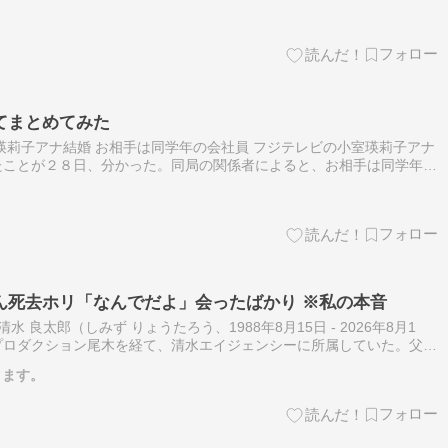
線から着実に追い上… （出典：デイリースポーツ） 「必ず日本一に
てまとめてみた
瑛莉子アナ結婚 お相手は同学年の会社員 フジテレビの小室瑛莉子アナ
たことが２８日、分かった。同局の関係者によると、お相手は同学年の
姻届を… （出典：デイリースポーツ） フジ・小室瑛莉子アナ、今月
ん死去ホリ「なんでだよ」会ったばかり ※私の本音
水 良太郎（しみず りょうたろう、1988年8月15日 - 2026年8月1
プロダクション尾木を経て、清水エイジェンシーに所属していた。父は
あたる。 2006年、NHK大河ドラマ『功名が辻』で俳優と…
ります。