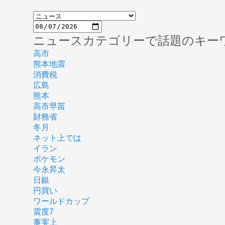
ニュースカテゴリーで話題のキー
高市
熊本地震
消費税
広島
熊本
高市早苗
財務省
冬月
ネット上では
イラン
ポケモン
今永昇太
日銀
円買い
ワールドカップ
震度7
事実上