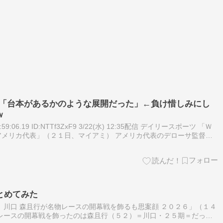
督「台本があるかのような展開だった」←負け惜しみにし
ｗ
16:59:06.19 ID:NTTf3ZxF9 3/22(水) 12:35配信 デイリースポーツ 「Ｗ
メリカ代表」（２１日、マイアミ） アメリカ代表のデローサ監督が
二回にターナーのソ…
とめてみた
】川口 森且行が名物レースの開幕戦を飾るも思案顔 ２０２６」（１４
レースの開幕戦を飾ったのは森且行（５２）＝川口・２５期＝だっ