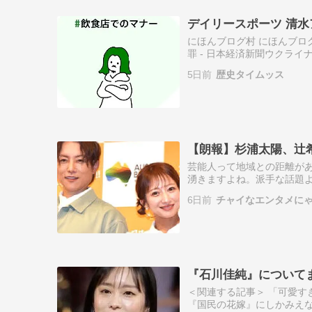
デイリースポーツ 清水
にほんブログ村 にほんブロ
罪 - 日本経済新聞ウクラ
いる。ウクライナ人への対立
5日前
歴史タイムッス
する…
【朗報】杉浦太陽、辻
芸能人って地域との距離が
湧きますよね。派手な話題
す…！＜関連する記事＞ 杉
6日前
チャイなエンタメにゃ
をお手伝い「…
『石川佳純』について
＜関連する記事＞ 「可愛す
『国民の花嫁』にしかみえな