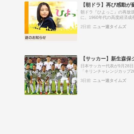
【朝ドラ】再び感動が
朝ドラ『ひよっこ』の再放
に。1960年代の高度経済
こ」再放送 いきなり名バイ
2日前
ニュー速タイムズ
年に放送され…
【サッカー】新生森保ジ
日本サッカー代表が9月28
「キリンチャレンジカップ2
ルドカップ後の新たな戦い
3日前
ニュー速タイムズ
第３次森保体…