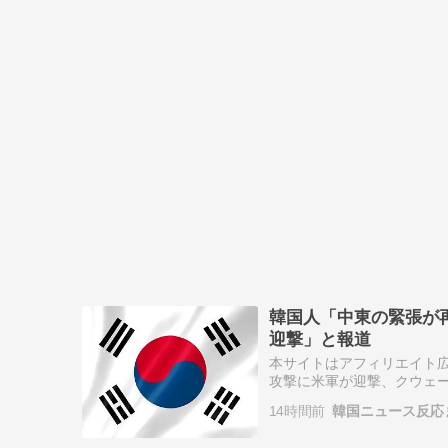
韓国人「中東の緊張が
迎撃」と報道
本サイトはアフィリエイト広
攻撃に米軍が迎撃、クウェー
攻撃に対し、米軍が迎撃し、
14時間前
韓国ニュース反応
（CENTCOM）は「イラン