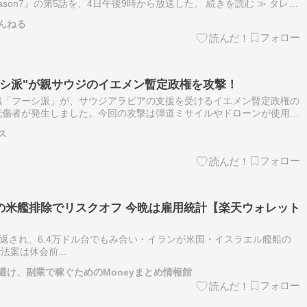
ason7』の第5話を、4日午後9時から放送した。 続きを読む ≫ タレン
 配信サービス ABEMA 芸能
んねる
ーシ派"が親サウジのイエメン暫定政権を攻撃！
織「フーシ派」が、サウジアラビアの支援を受けるイエメン暫定政権の
死傷者が発生しました。今回の攻撃は弾道ミサイルやドローンが使用さ
が改めて浮き彫りとなっています。 要点まとめ フーシ派による攻撃
ス
の米艦排除でリスクオフ 今晩は雇用統計【楽天ウォレット
跳ね返され、6.4万ドル台でもみ合い・イランが米国・イスラエル艦船の
y法案は休会前...
避け、副業で稼ぐためのMoneyまとめ情報館