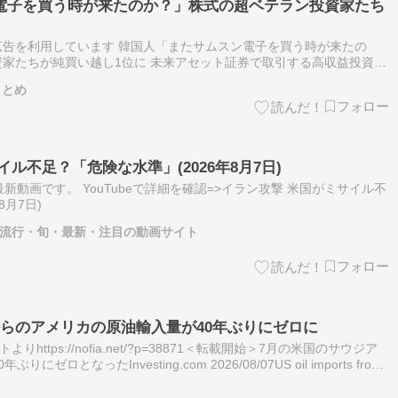
電子を買う時が来たのか？」株式の超ベテラン投資家たち
告を利用しています 韓国人「またサムスン電子を買う時が来たの
家たちが純買い越し1位に 未来アセット証券で取引する高収益投資家
い越しした銘柄は、サムスン電子、HVM、LIGディフェンス・アンド・
まとめ
ル不足？「危険な水準」(2026年8月7日)
の最新動画です。 YouTubeで詳細を確認=>イラン攻撃 米国がミサイル不
8月7日)
題・流行・旬・最新・注目の動画サイト
らのアメリカの原油輸入量が40年ぶりにゼロに
イトよりhttps://nofia.net/?p=38871＜転載開始＞7月の米国のサウジア
ロとなったInvesting.com 2026/08/07US oil imports from
）