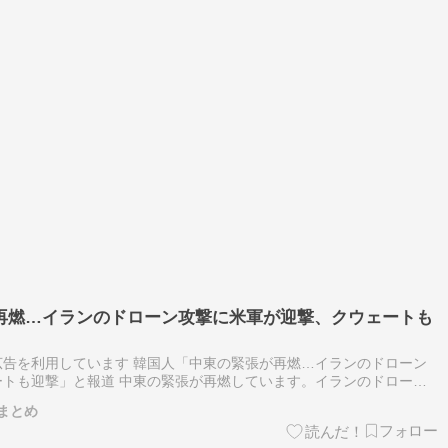
再燃…イランのドローン攻撃に米軍が迎撃、クウェートも
告を利用しています 韓国人「中東の緊張が再燃…イランのドローン
トも迎撃」と報道 中東の緊張が再燃しています。イランのドローン
クウェートも迎撃作戦を行いました。 米中央軍司令部
まとめ
…