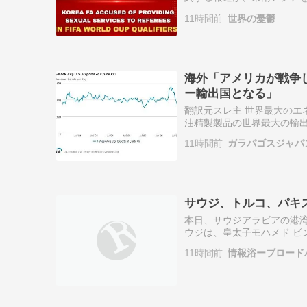
ます。2011年から201
11時間前
世界の憂鬱
合におい…
海外「アメリカが戦争
ー輸出国となる」
翻訳元スレ主 世界最大のエ
油精製製品の世界最大の輸出
に至るまでには、2016年
11時間前
ガラパゴスジャパ
した…
サウジ、トルコ、パキ
本日、サウジアラビアの港湾
ウジは、皇太子モハメド ビ
が出席。イラン―米戦争を
11時間前
情報浴ーブロード
化しよう。…