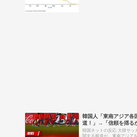
韓国人「東南アジア各
道！」→「信頼を揺る
韓国ネットの反応 大韓サッ
関する報道が、東南アジア