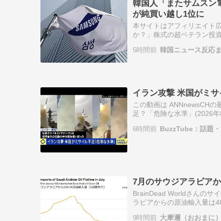
韓国人「またサムスン
が純買い越し1位に
本サイトはアフィリエイト広
か？」株式の超ベテラン投資
たちが15日に最も多く純買
5時間前
韓国ニュース反応
エアロスペ…
イラン攻撃 米国がミサイ
この動画は ANNnewsCH
足？「危険な水準」(2026年
6時間前
BuzzTube：話
7月のサウジアラビアか
BrainDead Worldさんのサ
ラビアからの原油輸入量は40年ぶりにゼ
Saudi A…
9時間前
大摩邇（おおまに