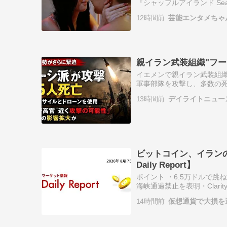
『シャッフルアイランド Se
ト 俳優 お笑い芸人 吉本芸人
12時間前
芸能エンタメちゃ
親イラン武装組織"フ
イエメンで親イラン武装組
軍事部隊を攻撃し、多数の
れたとされ、中東地域の緊張
13時間前
デイライトニュー
で少なくとも…
ビットコイン、イラン
Daily Report】
ポイント ・6.5万ドルで
海峡通過禁止を表明・Clarit
14時間前
仮想通貨で大損を