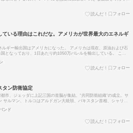
2年にかけて行われたワールドカップやオリンピックの予選などの重要な試
している理由はこれだな。アメリカが世界最大のエネルギ
ネルギー輸出国はアメリカになった。 アメリカは現在、原油および石
国となっており、1日あたり約1050万バレルを輸出している。 ここ
に約40年間続いた原油輸出禁止措置が解除されてから、およそ10年を要
ン
スタン防衛協定
都市、ジェッダに上記三国の首脳が集結。”共同防衛組織”の成立。サ
ン サルマン、トルコはアルドガン大統領、パキスタン首相、シャリフ
背景に団結して国内治安、防衛体制を共同化する。協定詳細は今後明確
バンド