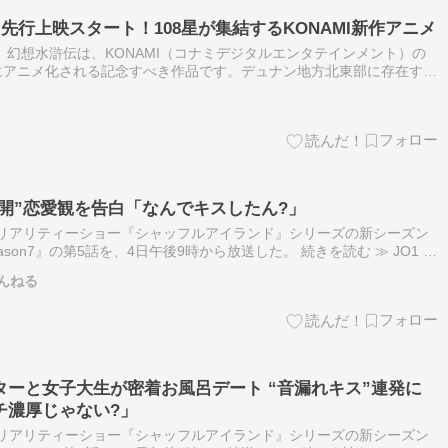
日先行上映スタート！108星が集結するKONAMI新作アニメ
 幻想水滸伝は、KONAMI（コナミデジタルエンタテインメント）の
にアニメ化される記念すべき作品です。デュナン地方北東部に存在する
イランド王国。その少年兵部隊に所属する主人公・リリュウと親友・ジ
全開”恋愛観を告白「なんでキスしたん?」
愛リアリティーショー『シャッフルアイランド』シリーズの新シーズン
son7』の第5話を、4日午後9時から放送した。 続きを読む ≫ JO1 河
芸人 吉本芸人 配信サービス ABEMA 芸能
んねる
ーと女子大生が密着お風呂デート “音漏れキス”連発に
チ濃厚じゃない?」
愛リアリティーショー『シャッフルアイランド』シリーズの新シーズン