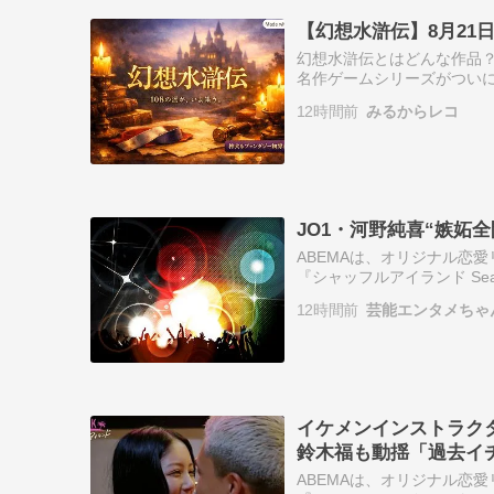
【幻想水滸伝】8月21
幻想水滸伝とはどんな作品？
名作ゲームシリーズがつい
強大な軍事力を保有するハ
12時間前
みるからレコ
ョウイが、戦…
JO1・河野純喜“嫉妬
ABEMAは、オリジナル恋
『シャッフルアイランド Sea
野純喜 タレント 俳優 お笑い
12時間前
芸能エンタメちゃ
イケメンインストラクタ
鈴木福も動揺「過去イ
ABEMAは、オリジナル恋