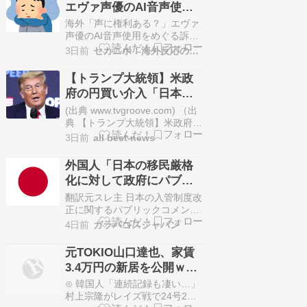
エヴァ声優のAI音声使用
暑を受け、旅行を計画していた
をめぐる訴えに対する外
人たちは頭を悩ませている」と
海外「声に権利ある？」エヴァ
報じた。…
国人の反応がこちら【海
声優のAI音声使用をめぐる訴え
に対する外国人の反応がこちら
外の反応】
3日前
セカニポ！海外反応の解説とまとめ
【海外の反応】 海外の反応
Reddit r/technology AI エヴァン
【トランプ大統領】米政
ゲリオン 海外「声に権利あ
府の円買い介入「日本は
る？」エヴァ声優のAI音声使用
円安に苦しみ助けを求め
をめぐる訴えに対する外国人の
(出典 www.tvgroove.com) （出
反応がこちら【海外の反応】…
ていた」 [ぐれ★]
典 【トランプ大統領】米政府の
円買い介入「日本は円安に苦し
3日前
all best news
み助けを求めていた」 [ぐれ
★]）1 ぐれ ★ ：
外国人「日本の移民厳格
2026/08/03(月) 09:06:16.13
化に対して政府にパブリ
ID:carKDJtr98/3(月) 7:40配信
ックコメントを出せる
テレビ朝日系（AN…
翻訳元スレ主 日本の入管制度改
ぞ！我々外国人の意見を
正に関するパブリックコメン
ト、本日深夜まで受付中 この話
届けるんだ！」
4日前
ガラパゴスジャパン
題がまだここに投稿されていな
いことに驚いている。 現在、出
元TOKIO山口達也、家賃
入国在留管理庁がパブリックコ
3.4万円の新居を公開ｗｗ
メントを受け付けている。 在留
ｗｗｗｗｗｗ
外国人も、日本政府に直接意見
⊙ 韓国人「連続記録も凄い…」
を提出できる。 締め切りは今日
村上宗隆がレイズ戦で24号2ラ