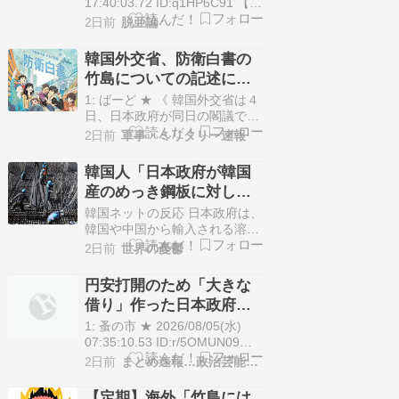
使呼び出す
17:40:03.72 ID:q1HP6C91 【ソ
ウル＝依田和彩】韓国外交省は
2日前
脱亜論
４日、日本政府が同日の閣議で
了承した２０２６年版防衛白書
韓国外交省、防衛白書の
で、島根県・竹島が「わが国固
竹島についての記述に抗
有の領土」と記述されたことに
議…即時撤回要求、日本
ついて、「不当な領有権の主張
1: ばーど ★ 《 韓国外交省は４
を繰り返したこ…
公使呼び出す！
日、日本政府が同日の閣議で了
承した２０２６年版防衛白書
2日前
軍事・ミリタリー速報
で、島根県・竹島が「わが国固
有の領土」と記述されたことに
韓国人「日本政府が韓国
ついて、「不当な領有権の主張
産のめっき鋼板に対して
を繰り返したことに強く抗議
最大55.3%の反ダンピング
し、即刻撤回することを求め
韓国ネットの反応 日本政府は、
る」などとする報道官の論評を
関税を発表！」→「想像
韓国や中国から輸入される溶融
発表した。 》 ここまで一…
亜鉛めっき鋼板に対して、最大
を超える高率の追加関
2日前
世界の憂鬱
55.3%（29.2%から55.3%）の
税‥」
反ダンピング（不当廉売）関税
円安打開のため「大きな
を課す方針を正式に発表しまし
借り」作った日本政府、
た。この臨時関税は、8月8日か
米国求める「転換」…日
ら12月7日までの期間に適用さ
1: 蚤の市 ★ 2026/08/05(水)
れる予定となっています。今回
銀「利上げ圧力」高まる
07:35:10.53 ID:r/5OMUN09
の措置は…
［日米通貨新時代］ 飛び火 警
可能性
2日前
まとめ速報…政治芸能ワンダーランド
戒 「高市政権はアベノミクスの
新たな段階へ進もうとしてい
【定期】海外「竹島には