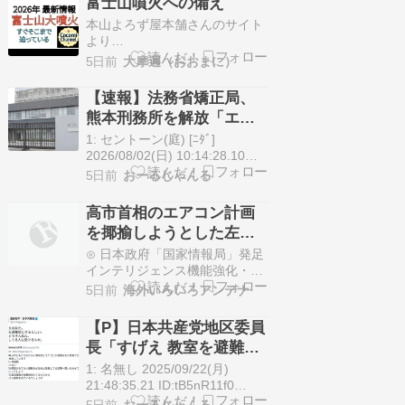
富士山噴火への備え
側に機運なし 自己目的化なら足
本山よろず屋本舗さんのサイト
元見られる懸念も 日本政府は
より
中…
https://motoyama.world.coocan.jp/
5日前
大摩邇（おおまに）
＜転載開始＞ このところ大きな
地震が頻繁に起きるようになっ
【速報】法務省矯正局、
てきました。 ７月２８日に発生
熊本刑務所を解放「エア
した熊本地震の報道で私の目に
コンもあり避難所より快
最初に飛び込んできたのは、イ
1: セントーン(庭) [ﾆﾀﾞ]
オンモールのガス爆発の現場映
適」「防犯面はかなり安
2026/08/02(日) 10:14:28.10
像です。イ…
ID:ID:cnVIy7Wz0●「刑務所も避
心」
5日前
おーるじゃんる
難所になるんだ」「防犯面はか
なり安心」 法務省矯正局の開設
高市首相のエアコン計画
報告に反響広がる【熊本地震】
を揶揄しようとした左
法務省矯正局の公式Xアカウン
派、「短期間で町の電気
ト（@MOJ_KYOUSEI）が2…
⊙ 日本政府「国家情報局」発足
屋さんができる工事だと
インテリジェンス機能強化・ス
パイ防止法制検討、戦略策定着
思ってる？」と反論を食
5日前
海外いろいろアンテナ
手へ [8/1]国難にあってもの申
らい……
す！！⊙ 【哲学】「知的能力が
【P】日本共産党地区委員
高い人ほど、ひとりで過ごすこ
長「すげえ 教室を避難
とを好み、知的能力が低い人ほ
所？授業どうすんね
ど、誰かと一緒にいようとする
1: 名無し 2025/09/22(月)
傾向がある」のはなぜかえび速
ん」、政権批判したすぎ
21:48:35.21 ID:tB5nR11f0
⊙ 日経平均株価…
BE:478973293-2BP(2001) 今日
5日前
おーるじゃんる