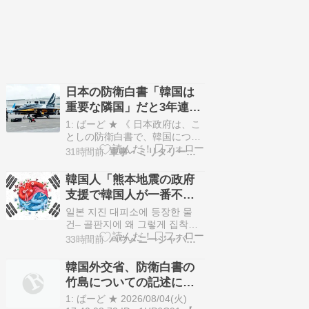
日本の防衛白書「韓国は
重要な隣国」だと3年連続
で位置づけ…韓国メディ
1: ばーど ★ 《 日本政府は、こ
ア！
としの防衛白書で、韓国につい
て、国際社会のさまざまな課題
31時間前
軍事・ミリタリー速報
にともに対応すべきパートナー
であり、重要な隣国だと位置づ
韓国人「熊本地震の政府
けました。防衛省は4日、閣議
支援で韓国人が一番不思
で報告した2026年版防衛白書
議に思う事がこれ」
で、韓国を「国際社会のさまざ
일본 지진 대피소에 등장한 물
まな課題にパートナーとして協
건– 골판지에 왜 그렇게 집착하
力すべき重要な隣国…
는 건지…
33時間前
ハウメニージャパン！
pic.twitter.com/E2H7qBBtIR—
라이언홍 (@healing824) August
韓国外交省、防衛白書の
3, 2026 避難所に搭乗した段ボ
竹島についての記述に抗
ールベッド 日本政府はなぜ熊本
議 即時撤回要求、日本公
地震で大変な人にこんな粗末…
1: ばーど ★ 2026/08/04(火)