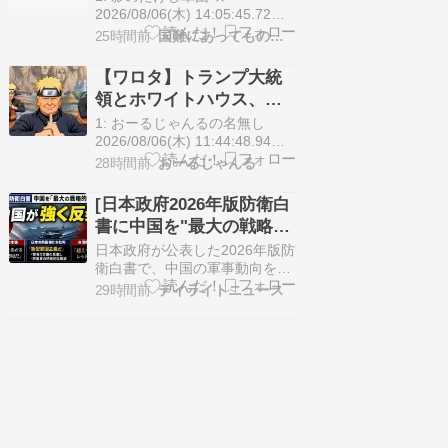
信記者の質問…
（UAE）が投資へ [8/6]
2026/08/06(木) 14:05:45.72
ID:??? TID:gundan 日米企業や
25時間前
国難にあってもの申す！！
秋田県・市が秋田市に日本最大
級の人工知能（AI）向けデータ
【ワロタ】トランプ大統
センターを建設する。 アラブ首
領とホワイトハウス、ナ
長国連邦（UAE）などが投資す
ルトに自分の顔を合成し
る方向で協議しており、整備費
1: おーるじゃんるの名無し
は2兆円…
て投稿 日本政府が苦言
2026/08/06(木) 11:44:48.94
ID:i3MlsK1LEL米国のドナル
「公的機関であっても許
28時間前
おーるじゃんる
ド・トランプ大統領とホワイト
諾が必要」
ハウスが、国政PRのためにSNS
[日本政府2026年版防衛白
投稿へ日本のアニメキャラクタ
書に中国を"最大の戦略的
ーを無断使用したとして、日本
挑戦”と明記] 中国強く反
政府が抗議していたことが分か
日本政府が公表した2026年版防
った。毎日新聞に…
発...
衛白書で、中国の軍事動向を
「最大の戦略的挑戦」と位置付
29時間前
デイライトニュース
けたことを受け、中国国防省が
強く反発しました。 双方の主張
には大きな隔たりがあり、安全
保障や台湾情勢を巡る緊張が改
めて注目されています。 要点
2026年版防衛白書が中国を「最
大の戦略的挑戦」と…