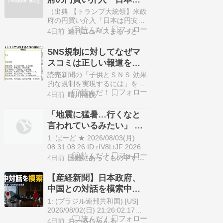
円安に苦しみ助けを求め
（出典 【トランプ大統領】米政
ていた」
府の円買い介入「日本は円安に
苦しみ助けを求めていた」 [ぐ
4日前
速刊ニュースまるっと
れ★]）1 ぐれ ★ ：
2026/08/03(月) 09:06:16.13
SNS規制に対してなぜマ
ID:carKDJtr98/3(月) 7:40配信
スコミは正しい報道をし
テレビ朝日系（ANN） アメリカ
ないのか？
のトランプ大統領はアメリカ政
読売新聞の「子供とＳＮＳ 効果
府…
的な規制を実現するには」をピ
ックアップ。 問題は事業者任せ
4日前
晴川雨読
の対策で、規制の効果が上がる
のか、という点だ。豪州は２０
「地震に猛暑…行くなと
２５年、国として初めて１６歳
言われているみたい」 円
未満の利用を一律に禁止した。
安で人気の日本旅行に韓
嘘をつくな。禁止などしていな
1: ばーど ★ 2026/08/03(月)
い。事業者側にログイン制限す
国ネットも複雑 [8/3]
08:31:08.26 ID:rIV8LtJF 2026年
る義務を課しただけだ。…
7月29日、韓国メディア・ソウ
4日前
国難にあってもの申す！！
ル経済は「夏休みシーズンの日
本旅行の需要が急増している
【産経新聞】日本政府、
が、熊本の地震や本州各地の猛
中国との対話を模索中も
暑を受け、旅行を計画していた
「中国は応じる可能性が
人たちは頭を悩ませている」と
1: (ブラジル連邦共和国) [US]
報じた…
低く、足元見られる懸念
2026/08/02(日) 21:26:02.17
ID:●日本政府は中国との対話を
も」
4日前
おーるじゃんる