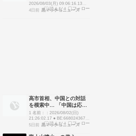
たのはどうしてなのかと疑問に
ていた」
2026/08/03(月) 09:06:16.13
思っている人も多いと思…
ID:carKDJtr9.net 8/3(月) 7:40配
4日前
黒マッチョニュース
信 テレビ朝日系（ANN） アメ
リカのトランプ大統領はアメリ
カ政府による円買い介入の理由
について、日本を支援するため
だと述べました。 トランプ大統
領…
高市首相、中国との対話
を模索中… 「中国は応じ
る可能性が低い」と産経
1 名前：：2026/08/02(日)
新聞が報じる
21:26:02.17 ● BE:668024367-
2BP(3000).net
5日前
黒マッチョニュース
https://img.5ch.io/ico/nida.gif 日
本政府、中国との対話探る 中国