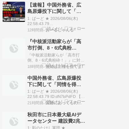
とから国民の目をそらせ
ったが、白書では首脳・政府レ
【速報】中国外務省、広
るからお互いの政府にと
ベルにおける対韓関係の重要性
島原爆投下に関して「同
って都合がいいんだよ」
も強調された。 韓国の外交部は
情を得ようと核被害者の
火曜日、日本が最新の防衛白書
1: ばーど ★ 2026/08/06(木)
において韓国最東端の島である
立場を政治利用」
22:58:43.79
独島（竹島）に対する領有…
ID:ID:dN7bPdFD【北京時事】
12時間前
おーるじゃんる
中国外務省の林剣副報道局長
は、広島への原爆投下に関して
『中核派活動家らが「高
「日本の右派勢力は国際的な同
市打倒、8・6式典粉
情を得ようと『核の被害者』の
砕！」』に対する意見
立場を政治利用している」と主
『中核派活動家らが「高市打
張した。国営新華社通信記者の
倒、8・6式典粉砕！」』に対す
質問…
る意見
18時間前
無知は主権を捨てよ!
https://kedogawajun.blog.fc2.com/blog-
entry-4530.html＞帝国主義者ど
中国外務省、広島原爆投
もを打倒するのは分かったが、
下に関して「同情を得よ
「中国侵略戦争、世界核戦争を
うと核被害者の立場を政
止めよう！」とは誰に向かって
1: ばーど ★ 2026/08/06(木)
言っているので…
治利用」[8/6]
22:58:43.79 ID:dN7bPdFD 【北
京時事】中国外務省の林剣副報
21時間前
国難にあってもの申す！！
道局長は、広島への原爆投下に
関して「日本の右派勢力は国際
秋田市に日本最大級AIデ
的な同情を得ようと『核の被害
ータセンター 建設費2兆
者』の立場を政治利用してい
円、アラブ首長国連邦
る」と主張した。 国営新華社通
1: 影のたけし軍団 ★