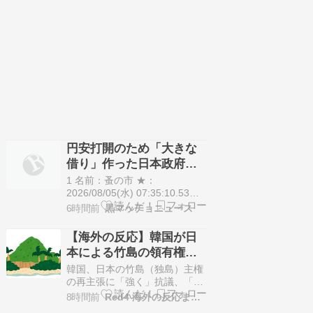
ったが、白書では首脳・政府レ
ニュースが出るのは予想
ベルにおける対韓関係の重要性
できた」
も強調された。 韓国の外交部は
火曜日、日本が最新の防衛白書
において韓国最東端の島である
独島（竹島）に対する領有…
円安打開のため「大きな
借り」作った日本政府、
米国求める「転換」…日
1 名前：蚤の市 ★：
銀「利上げ圧力」高まる
2026/08/05(水) 07:35:10.53
ID:r/5OMUN09.net ［日米通貨
可能性
6時間前
黒マッチョニュース
新時代］ 飛び火 警戒 「高市政
権はアベノミクスの新たな段階
【海外の反応】韓国が日
へ進もうとしている。約15年に
本による竹島の領有権主
わたる景気刺激策により、日本
張に対して強く抗議した
経済は持続的で力強いものにな
韓国、日本の竹島（独島）主権
った」(略) …
らしい → 「もはや毎年の
の再主張に「強く」抗議、「即
時」撤回を要求日本政府は最新
恒例行事だな」「他のこ
8時間前
Red4 海外の反応まとめ
の防衛白書の中でこの主張を行