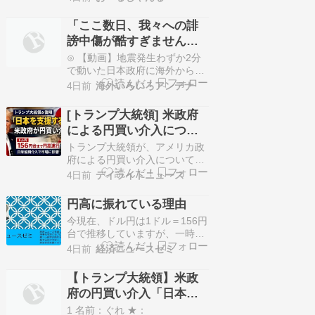
模索している。茂木敏充外相は
7月23日、訪問先のフィリピン
「ここ数日、我々への誹
で中国の王毅外相と短時間接触
謗中傷が酷すぎません
したと明らかにした。対日圧力
か」と某野党議員が憤懣
の強化を防ぐため意思疎通を重
⊙ 【動画】地震発生わずか2分
視しているため…
やる方ない様子、我々に
で動いた日本政府に海外から称
賛の声が殺到ひえたコッペパン
罵詈雑言をぶつけても日
4日前
海外いろいろアンテナ
⊙ 中国人「アジア大会男子サッ
本が良くなることはない
カー抽選、日本と中国
[トランプ大統領] 米政府
ぞ
は・・・」 中国人「残念だ」
による円買い介入につい
「AFCは半生のキノコでも食っ
て"日本を支援するた
たのか？」じゃぽにか反応帳⊙
トランプ大統領が、アメリカ政
中国人「中国名物の観光地アイ
め"と説明！
府による円買い介入について
スが日本で話題になってる模
「日本を支援するため」と説明
4日前
デイライトニュース
様…
したことが話題になっていま
す。 日本政府・日銀とアメリカ
円高に振れている理由
が協調して円買い介入を実施し
今現在、ドル円は1ドル＝156円
たとみられ、為替市場では円高
台で推移していますが、一時
が進みました。 今回はニュース
155円台前半に突入したと報じ
の内容と市場への影響、ネット
4日前
経済ニュースゼミ
られています。 まあ、今回の介
上で見られた主な反応をまと…
入の効果がいつまで続くかはな
【トランプ大統領】米政
はだ疑問ですが、それにして
府の円買い介入「日本は
も、一時的にであるにせよ、こ
円安に苦しみ助けを求め
れだけの円高ドル安を実現させ
1 名前：ぐれ ★：