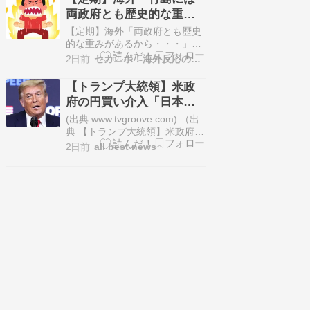
る。約15年にわたる […] The
両政府とも歴史的な重み
post 円安打開のため「大きな借
があるから・・・」
り」作った日本政府、米国求…
【定期】海外「両政府とも歴史
←「え？」竹島の領有権
的な重みがあるから・・・」竹
島の領有権について韓国外交部
について韓国外交部が強
2日前
セカニポ！海外反応の解説とまとめ
が強く抗議【海外の反応】 海外
く抗議【海外の反応】
の反応 Reddit r/worldnews 日韓
【トランプ大統領】米政
関係 領土問題 【定期】海外
府の円買い介入「日本は
「両政府とも歴史的な重みがあ
円安に苦しみ助けを求め
るから・・・」竹島の領有権に
(出典 www.tvgroove.com) （出
ついて韓国外交部が強く抗議
ていた」★4 [ぐれ★]
典 【トランプ大統領】米政府の
【海…
円買い介入「日本は円安に苦し
2日前
all best news
み助けを求めていた」★4 [ぐれ
★]）1 ぐれ ★ ：
2026/08/04(火) 05:38:37.46
ID:OxnPVfcv98/3(月) 7:40配信
テレビ朝日系（…