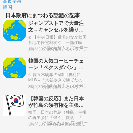
高市早苗
韓国
日本政府にまつわる話題の記事
ジャンプストアで大量注
文→キャンセルを繰り返
した女を逮捕 「注文で欲
⊙ 【中央日報】猛暑のなか韓国
求が満たされた」総額43
各地で停電相次ぐ…一部住民は
避難もかたすみ速報⊙ 【動画】
億円
1時間30分前
海外いろいろアンテナ
俺の指導を聞かないZ世代新人
「仕事はAIに聞けば余裕w」俺
韓国の人気コーヒーチェ
「AI以下でごめんね」→指導や
ーン「ペクスダバン」が
めて放置プレイした結果wひえ
日本初上陸→東京・新橋
たコッペパン⊙ 【台湾】 頼総
⊙ 佐々木朗希の5勝目勝利に
統、台日の最大の脅威は「中国
に１号店オープン
MLB←「大谷抜きで勝てたのは
の威圧的行動」 団…
大きい」（海外の反応）海外の
3時間30分前
海外いろいろアンテナ
反応スポーツ⊙ 中国人「森保監
督が最後に率いるアジア杯でサ
【韓国の反応】また日本
ッカー日本代表は優勝できると
が竹島の領有権を主張し
思う？」 中国人「主力を出せば
てきたぞ → 「この話題は
優勝できる」「日本はアジア杯
韓国、日本の竹島（独島）主権
を重視していない」じゃぽにか
永遠に終わらないな」
の再主張に「強く」抗議、「即
反応帳⊙ 中国人「サッ…
時」撤回を要求日本政府は最新
「日本政府の支持率が落
3時間50分前
Red4 海外の反応まとめ
の防衛白書の中でこの主張を行
ちてきた時点でこの手の