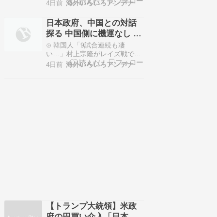
の深夜だ。 コメント…
ン、岡本に並ぶ1年目トップタ
4日前
海外いろいろアンテナ
イで8試合連続安打記録も継続
クロード-韓国の反応まとめ⊙ 外
日本政府、中国との対話
国人「日本で2人の子供を育て
探る 中国側に機運なし 自
るってこういう幸せな日常なん
己目的化なら足元見られ
だね」かいにちニュース 【海外
⊙ 韓国人「9試合連続も凄
の反応】⊙ 中国人「アジア大会
る懸念も [8/3]
い…」村上宗隆がレイズ戦で連
男子サッカー抽選…
続安打記録を9に伸ばす、移籍
4日前
海外いろいろアンテナ
後の自己最長更新でホワイトソ
ックス躍進クロード-韓国の反応
まとめ⊙ 韓国人「韓国パクリア
ニメ「テコンV」監督が生誕50
年を記念し〇〇を行う」ハウメ
ニージャパン！⊙ 韓国人「ある
日本の高校の虚しく終わ…
【トランプ大統領】米政
府の円買い介入「日本は