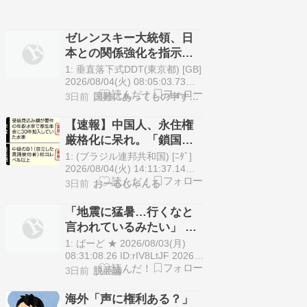
ゼレンスキー大統領、日
本との関係強化を指示
[8/4]
1: 垂直落下式DDT(東京都) [GB]
2026/08/04(火) 08:05:03.73
ID:6NbcNWL90●
3日前
国難にあってもの申す！！
BE:123322212-PLT(14121)
【キーウ共同】ロシアの侵攻を
【速報】中国人、永住権
受けるウクライナのゼレンスキ
厳格化に呆れ。「鎖国し
ー大統領は3日、首都キーウ
たいの？人手不足なのに
で、各国に派遣している大…
1: (ブラジル連邦共和国) [ﾆﾀﾞ]
なぜここまで上から目線
2026/08/04(火) 14:11:37.14
ID:●永住許可を事実上「抑止」
なのか謎」
3日前
おーるじゃんる
するような動きだ。入管庁は、
永住許可に必要な収入要件を日
「地震に猛暑…行くなと
本人世帯の「平均年収以上」に
言われているみたい」 円
引き上げるガイドライン改定案
安で人気の日本旅行に韓
を示し、外国人の永住資格につ
1: ばーど ★ 2026/08/03(月)
いても、税金の…
国ネットも複雑
08:31:08.26 ID:rIV8LtJF 2026年
7月29日、韓国メディア・ソウ
3日前
脱亜論
ル経済は「夏休みシーズンの日
本旅行の需要が急増している
海外「声に権利ある？」
が、熊本の地震や本州各地の猛