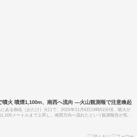
噴火 噴煙1,100m、南西へ流向 —火山観測報で注意喚起
ある御岳（おたけ）火口で、2025年11月6日19時52分頃、噴火が
1,100メートルまで上昇し、南西方向へ流れたという観測報告が気象
はトカラ列島に位置し、長年にわたって活発な噴火活動を続けている