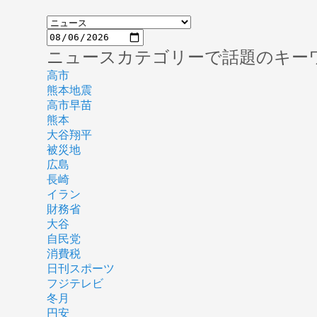
ニュースカテゴリーで話題のキー
高市
熊本地震
高市早苗
熊本
大谷翔平
被災地
広島
長崎
イラン
財務省
大谷
自民党
消費税
日刊スポーツ
フジテレビ
冬月
円安