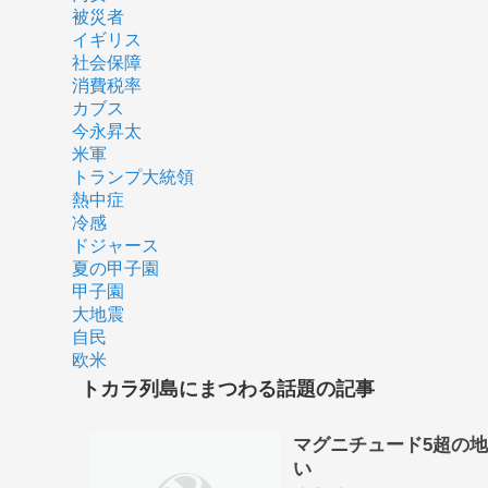
被災者
イギリス
社会保障
消費税率
カブス
今永昇太
米軍
トランプ大統領
熱中症
冷感
ドジャース
夏の甲子園
甲子園
大地震
自民
欧米
トカラ列島にまつわる話題の記事
マグニチュード5超の
い