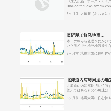
地球の記録 - アース・カタストロフ
jima-earthquake-sw
大学地震学研究室 無感地震
5ヶ月前
大摩邇（おおまに
長野県で群発地震…
本日の朝から昼過ぎにかけて
いた箇所での群発地震発生な
がってきています。 ただノ
7ヶ月前
地震大国に住む神
気を付けなく…
北海道内浦湾周辺の地
北海道の内浦湾周辺に位置
荒天ではあるものの風速は5
岳の地震計数値は8日と12
8ヶ月前
地震大国に住む神
【樽前山】…