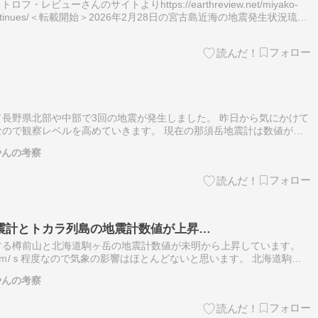
・レビューさんのサイトよりhttps://earthreview.net/miyako-
arm-continues/＜転載開始＞2026年2月28日の宮古島近海の地震発生状況琉球
を含…
）
長野県北部や中部で3回の地震が発生しました。 昨日から気にかけて
ので観察レベルを高めていきます。 現在の那須岳地震計は数値が下
イズは多めのままなので、今後数値が上昇に転じる境界点での発震に
やんの考察
震計とトカラ列島の地震計数値が上昇…
する樽前山と北海道駒ヶ岳の地震計数値が未明から上昇しています。
ｍ/ｓ程度なので気象の影響はほとんどないと思います。 北海道駒ヶ
日のの地震前にも数値が上昇していたので念のため注意して下さい。
やんの考察