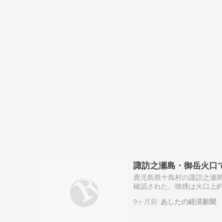
諏訪之瀬島・御岳火口で
鹿児島県十島村の諏訪之瀬島に
確認された。噴煙は火口上約
庁より発表された。 この島
9ヶ月前
あしたの経済新聞
常…