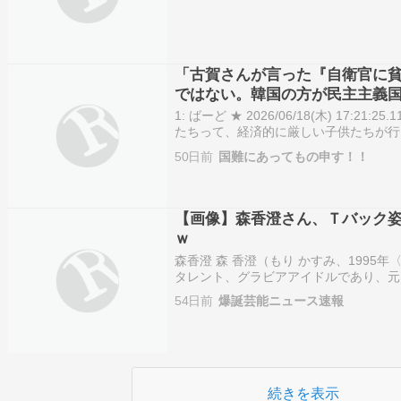
「古賀さんが言った『自衛官に
ではない。韓国の方が民主主義
う」-40代元自衛官 [6/18]
1: ばーど ★ 2026/06/18(木) 17:21:2
たちって、経済的に厳しい子供たちが行
自衛隊とかなりませんよ」。立憲民主党
50日前
国難にあってもの申す！！
進次郎防衛大臣に質問した内容が、自…
【画像】森香澄さん、Ｔバック
ｗ
森香澄 森 香澄（もり かすみ、1995年〈
タレント、グラビアアイドルであり、元
る。seju（GROVE株式会社）所属。
54日前
爆誕芸能ニュース速報
東京女子大学現代教養学部人間科学科卒業
続きを表示