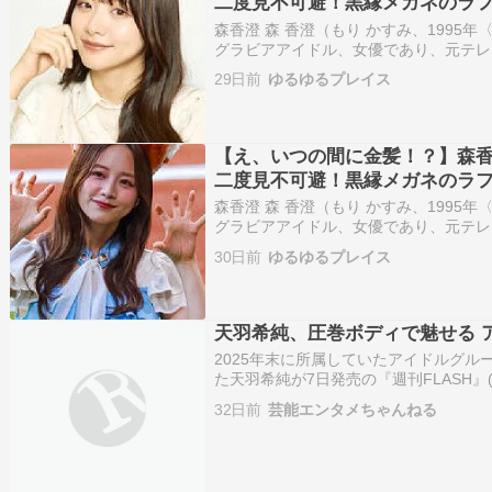
二度見不可避！黒縁メガネのラ
絶
森香澄 森 香澄（もり かすみ、1995年〈
グラビアアイドル、女優であり、元テレ
seju（GROVE株式会社）所属。東京
29日前
ゆるゆるプレイス
女子大学現代教養学部人間科学科卒業後、
【え、いつの間に金髪！？】森
二度見不可避！黒縁メガネのラ
絶
森香澄 森 香澄（もり かすみ、1995年〈
グラビアアイドル、女優であり、元テレ
seju（GROVE株式会社）所属。東京
30日前
ゆるゆるプレイス
女子大学現代教養学部人間科学科卒業後、
天羽希純、圧巻ボディで魅せる 
2025年末に所属していたアイドルグル
た天羽希純が7日発売の『週刊FLASH』
続きを読む ≫ 天羽希純 FLASH グラ
32日前
芸能エンタメちゃんねる