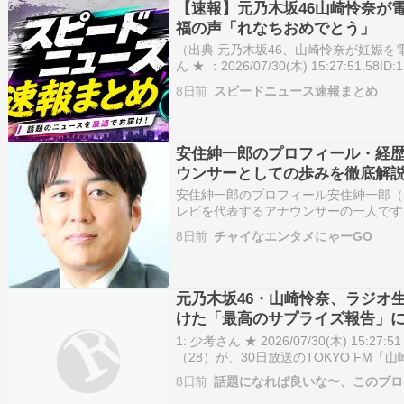
【速報】元乃木坂46山崎怜奈が
福の声「れなちおめでとう」
（出典 元乃木坂46、山崎怜奈が妊娠を電
ん ★ ：2026/07/30(木) 15:27:51.5
ラッシュ！ 山崎怜奈が妊娠を電撃発表
8日前
スピードニュース速報まとめ
（スポニチアネックス）｜ｄ…
安住紳一郎のプロフィール・経
ウンサーとしての歩みを徹底解
安住紳一郎のプロフィール安住紳一郎（あ
レビを代表するアナウンサーの一人です
ィ、音楽特番まで幅広く担当し、高いア
8日前
チャイなエンタメにゃーGO
で長年にわたり支持を集めています。(T
ずみ し…
元乃木坂46・山崎怜奈、ラジオ
けた「最高のサプライズ報告」
1: 少考さん ★ 2026/07/30(木) 15:27
（28）が、30日放送のTOKYO FM
と。」（月～木曜後1・00）内で、妊娠
8日前
話題になれば良いな〜、このブロ
ら今年にかけては、元乃木坂46…