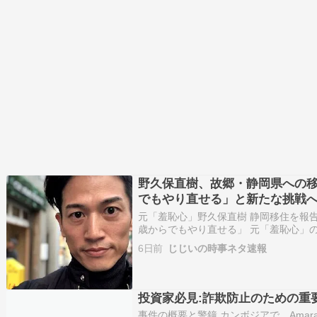
野久保直樹、故郷・静岡県への移
でもやり直せる」と新たな挑戦
元「羞恥心」野久保直樹 静岡移住を報告
歳からでもやり直せる」 元「羞恥心」
（45）が1日、自身のインスタグラム
6日前
じじいの時事ネタ速報
を報告した。 「20年以上過ごした… 
久…
投資家必見:詐欺防止のための重
事件の概要と警鐘 カンボジアで、Amara