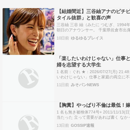
【結婚間近】三谷紬アナのピチ
タイル抜群」と歓喜の声
三谷紬 三谷 紬（みたに つむぎ、1994
朝日のアナウンサー。 千葉県佐倉市出
立女子中学校・高等学校、法政大学社会
10日前
ゆるゆるプレイス
2017年アナウンサーとして同社入社。
「楽したいわけじゃない」仕事
婦を志望する大学生
1 名前：ぐれ ★：2026/07/27(月) 21:48:
いわけじゃない」仕事と家庭の両立に不
マイノーマル 7/27(月) 17:00配信
11日前
みそパンNEWS
理。だから、…
【胸糞】やっぱり不倫は最低！
1 名も無き被検体774号+ 2011/11/13(日) 1
当たった 立って需要があれば書く なかっ
774号+ 2011/11/13(日) 14:09:59.22 I
13日前
GOSSIP速報