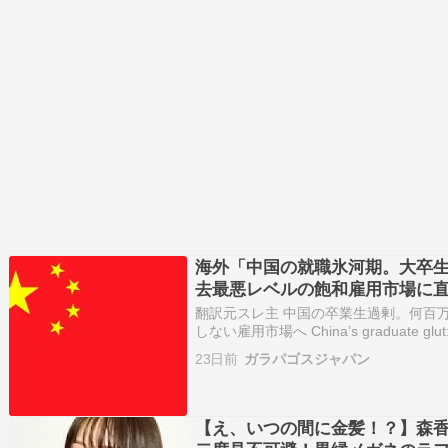
海外「中国の就職氷河期。大卒生
去最悪レベルの飽和雇用市場に
翻訳元スレ主 中国の卒業生過剰。何百
しない雇用市場へ China’s graduate glut: mil
little use for them この時期、
23日前
ガラパゴスジャパン
【え、いつの間に金髪！？】森