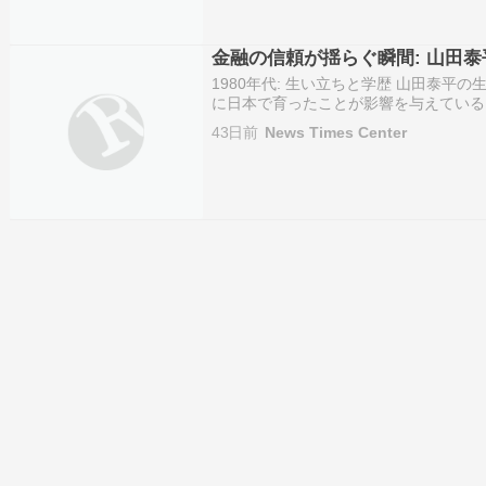
金融の信頼が揺らぐ瞬間: 山田
1980年代: 生い立ちと学歴 山田泰平の
に日本で育ったことが影響を与えている
育背景は不明であるが、彼が金融業界に
43日前
News Times Center
が経済成長を遂げていた影響が大きいと
ブル…