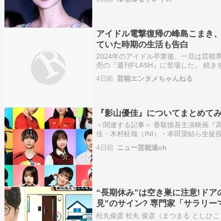
合同会社所属。 1999年（平成11年）7
アイドル電撃復帰の峰島こまき、
ていた時期の生活も告白
2024年のアイドル卒業後、一旦は芸能
売の『週刊FLASH』に登場した。 続きを
アアイドル
4日前
芸能エンタメちゃんねる
『影山優佳』についてまとめて
＜関連する記事＞ 香取慎吾主演映画『
佳・木村柾哉（INI）・本田望結ら生徒
想いを寄せる同級生・弓木亜梨沙（ゆみ
4日前
ニュー芸能速ch
定。日向坂46を卒業後、ドラマ『オクト
…
“長期休み”は空き巣に注意!ドア
見”のサイン? 専門家「サラリ
【Nスタ解説】
松丸俊彦 松丸 俊彦（まつまる としひ