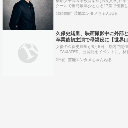
桐朋女子高等学校音楽科(男女共学)在学中
クールで当時最年少となる17歳で優勝
学ソリスト・ディプロマ・コースを経て
10時間前
芸能エンタメちゃんねる
ド音楽院へ進んで研鑽を重ね、昨年開催
楽…
久保史緒里、映画撮影中に外部と
卒業後初主演で母親役に【世界
女優の久保史緒里が8月5日、都内で開
「TAXIATER」公開記念イベントに
野々花、中川龍太郎監督、長島翔監督、
2日前
芸能エンタメちゃんねる
影期間の裏側を明かした。 続きを読む 
か…