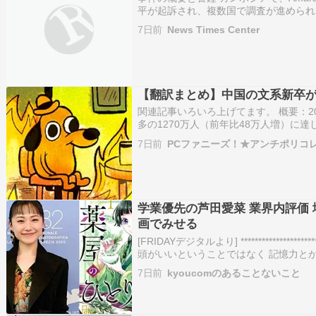
平が起訴され、複数国で調査が進められ
す。この事件は投資家にとって大きな警
7日前
News Times Center
な影響を及ぼすかを慎重に見極める必要
ォ…
【翻訳まとめ】中国の文系新卒
関連記事いろいろ上げてます。 概要：2
多の1270万人（前年比48万人増）に
ている。上海で会計を学んだ22歳のジャ
7日前
PCファニーズ！★アンチポリコ
履歴書を送ったものの、内定を得られてい
学業優先の芦田愛菜 業界内評価
画でみせる
[FRIDAYデジタルより] *****************
頭がいいということではなく 記憶力と
ロ意識 役者としての意識の高さも 感じ
7日前
kyoucomのあることないこと
キャラクターイメ…