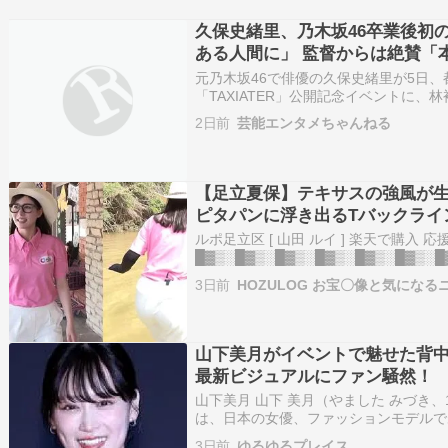
久保史緒里、乃木坂46卒業後初
ある人間に」 監督からは絶賛「
元乃木坂46で俳優の久保史緒里が5日
「TAXIATER」公開記念イベントに
野々花、中川龍太郎監督、長島翔監督、
2日前
芸能エンタメちゃんねる
乃木坂46卒業後初の主演作となる短編
た』の…
【足立夏保】テキサスの強風が生
ピタパンに浮き出るTバックライ
ルポ足立区 [ 山田 ルイ ] 楽天で購入
█▓▒░█▓▒░█▓▒░█▓▒░█▓▒░█▓▒░█
年7月。アメリカ・テキサス州からの中
3日前
HOZULOG お宝〇像と気になる
た女性…
山下美月がイベントで魅せた背
最新ビジュアルにファン騒然！
山下美月 山下 美月（やました みづき、19
は、日本の女優、ファッションモデルであ
ル。女性アイドルグループ乃木坂46の
3日前
ゆるゆるプレイス