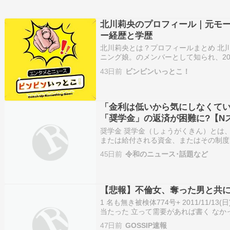
北川莉央のプロフィール｜元モ
ー経歴と学歴
北川莉央とは？プロフィールまとめ 北
ニング娘。のメンバーとして知られ、2
業後、テレビ東京の新人アナウンサーと
43日前
ビンビンいっとこ！
せた注目の女性 […]
「金利は低いから気にしなくて
「奨学金」の返済が困難に?【N
奨学金 奨学金（しょうがくきん）とは
または給付される資金、またはその制度
優れた学術研究や成績優秀者に対する返
45日前
令和のニュース･話題など
である。学校法人や公益財団法人、福祉
に約束した…
【悲報】不倫女、奪った男と共
1 名も無き被検体774号+ 2011/11/13(日) 1
当たった 立って需要があれば書く なかっ
774号+ 2011/11/13(日) 14:09:59.22 I
47日前
GOSSIP速報