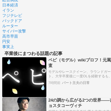
日本経済
イラン
フジテレビ
バックドア
ルーター
サイバー攻撃
高市早苗
円安
事実上
卒業後にまつわる話題の記事
ペピ（モデル）wikiプロフ！元
査
モデルやレースクイーン、ラウンドガー
ト。大学卒業後に一度OLを経験するも
び、芸能界へ本格進出しました。レース
7時間前
パート主夫の日常
バラエティやYouTubeコンテンツで
た名前…
24の調から広がる2つの世界―
ョスタコーヴィチ