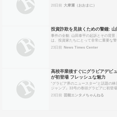
もですが２０数年前の話で詳細は忘れま
20日前
大摩邇（おおまに）
とがあってそれが、どのような障害にな
ら…
投資詐欺を見抜くための警鐘: 
事件の全貌: 山田泰平の起訴とその背景
は、投資家たちにとって非常に重要な警
AmaraCapitalの投資委員長として
23日前
News Times Center
れていました。しかし、現在進行中の事
らいでいま…
高校卒業後すぐにグラビアデビュ
が初登場 フレッシュな魅力
“グラビア界のニュースター”と話題の林
ジャンプ』33号の巻頭グラビアに初登場し
ングジャンプ グラビアアイドル
23日前
芸能エンタメちゃんねる