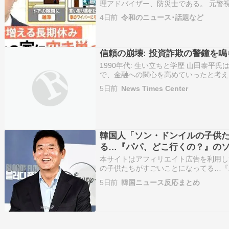
理アドバイザー、防災士である。 元警
業後、警視庁警察学校に入校。警視庁の
4日前
令和のニュース･話題など
などのセキュリティ・コンサルタントを
リテ…
信頼の崩壊: 投資詐欺の警鐘を鳴
1990年代: 生い立ちと学歴 山田泰平氏
で、金融への関心を高めていったと考え
育ち、その家庭環境や教育方針が彼の思
5日前
News Times Center
可能性があります。特に、経済や投資に
将来の…
韓国人「ソン・ドンイルの子供
る…『パパ、どこ行くの？』の
驚きの成長！」
本サイトはアフィリエイト広告を利用し
の子供たちがすごいことになってる…『
ュンとソン・ビンが驚きの成長！」 M
5日前
韓国ニュース反応まとめ
くの？』で大きな人気を集めた俳優ソン
娘ソン・ビ…