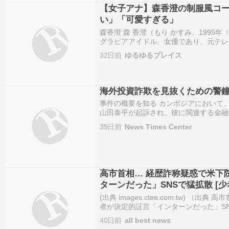
【女子アナ】森香澄の制服風コー
い」「可愛すぎる」
森香澄 森 香澄（もり かすみ、1995年〈
グラビアアイドル、女優であり、元テレ
seju（GROVE株式会社）所属。東京
32日前
ゆるゆるプレイス
女子大学現代教養学部人間科学科卒業後、
海外投資詐欺を見抜くための警
事件の概要を知る カンボジアにおいて、Am
山田泰平が起訴され、彼に関連する金融
いるという報道がある。この事態は、投
39日前
News Times Center
のような影響を及ぼすかを慎重に考えさ
は、…
高市首相… 経歴詐称疑惑で米下
ターンだった」SNSで猛拡散 [少
(出典 images.ctee.com.tw) （
者が決定的証言「インターンだった」SNS
ん ★ ：2026/06/28(日) 09:38:22.
40日前
all best news
つ…