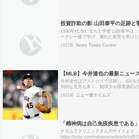
投資詐欺の影:山田泰平の足跡と
1990年代:生い立ちと学歴 山田泰平は
ークレー校で学び、優れた教育を受けた
済学、ビジネスにおいて世界的に名高い
15日前
News Times Center
びを通じて、金融業界への道を切り開く
卒業…
【MLB】今井達也の最新ニュー
今井達也はアストロズで活躍し、6回を
判的な意見も多く、制球力や環境適応の
也、１カ月ぶり６勝目 ６回４安打１失
16日前
ニュー速タイムズ
逃げ切る …＜アストロズ5－3マーリン
イ…
「精神病は自己免疫疾患である
ナカムラクリニックさんのサイトより
https://note.com/nakamuraclinic