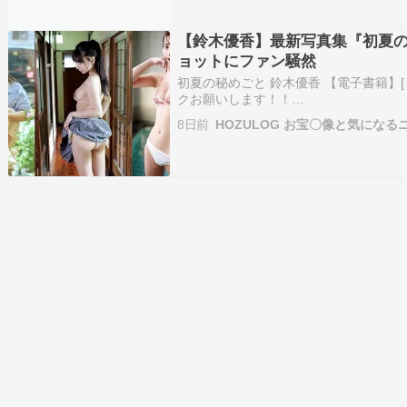
【鈴木優香】最新写真集『初夏
ョットにファン騒然
初夏の秘めごと 鈴木優香 【電子書籍】[ 
クお願いします！！
█▓▒░█▓▒░█▓▒░█▓▒░█▓▒░█▓▒░█
8日前
HOZULOG お宝〇像と気になる
元AKB48 Team8・静岡県代表として