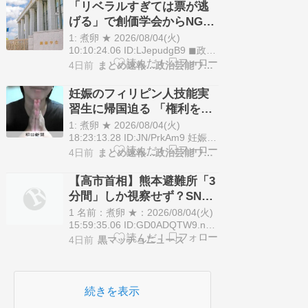
「リベラルすぎては票が逃
った。駆けつけた大阪府警の警察
げる」で創価学会からNG指
官が拳銃を発砲し、男性に銃弾が
令 中道改革への合流問題は
命中。 男性はその…
1: 煮卵 ★ 2026/08/04(火)
一筋縄ではいかず
10:10:24.06 ID:LJepudgB9 ◼政策
面での一致が最大の課題 中道改革
4日前
まとめ速報…政治芸能ワンダーランド
連合、立憲民主、公明各党は差し
当たって合流を協議中で8月末ま
妊娠のフィリピン人技能実
でに結論を出したい意向だとい
習生に帰国迫る 「権利を侵
[…] The post 「リベラルすぎては
害」監理団体などに314万円
票が逃げる」で…
1: 煮卵 ★ 2026/08/04(火)
賠償命令 福岡地裁
18:23:13.28 ID:JN/PrkAm9 妊娠を
理由に退職や帰国を迫ったのは違
4日前
まとめ速報…政治芸能ワンダーランド
法だとして、フィリピン国籍の元
技能実習生の女性が、仲介した大
【高市首相】熊本避難所「3
分県の監理団体や福岡県の実習
分間」しか視察せず？SNS
[…] The post 妊娠のフィリピン人
拡散 内閣広報官「51分間」
技能実習生に帰国…
1 名前：煮卵 ★：2026/08/04(火)
だと否定
15:59:35.06 ID:GD0ADQTW9.net
高市早苗首相は2026年8月3日、最
4日前
黒マッチョニュース
大震度7を観測した熊本地震の被
災地を視察し、熊本県氷川町の避
難所となっている氷川中学校を訪
問したことを巡り、SNS上では、
続きを表示
高市氏がわずか…