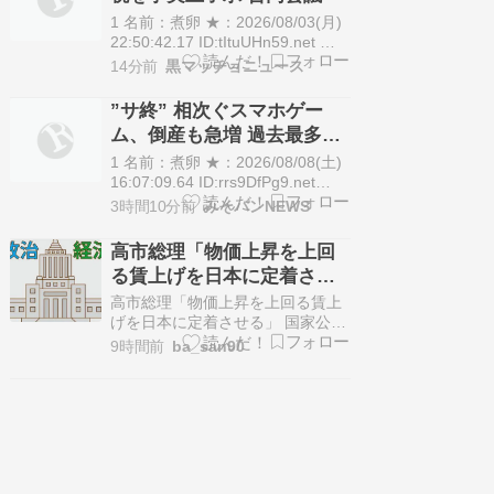
1 名前：煮卵 ★：2026/08/03(月)
22:50:42.17 ID:tItuUHn59.net 自
民党は3日、党税制調査会などの
14分前
黒マッチョニュース
合同会議を開き、2年間限定の食
料品の消費税減税について、小野
”サ終” 相次ぐスマホゲー
寺五典税調会長へ対応を一任し、
ム、倒産も急増 過去最多ペ
事実上了承した。 [時事通信]
ースで推移 「当たれば一攫
2026/8/3(…
1 名前：煮卵 ★：2026/08/08(土)
千金」過去の時代に
16:07:09.64 ID:rrs9DfPg9.net
◼「スマホゲーム事業者」の倒産
3時間10分前
みそパンNEWS
動向（2026年1-7月） スマホゲー
ムやオンラインサービスの「サー
高市総理「物価上昇を上回
ビス終了（サ終）」が相次ぐな
る賃上げを日本に定着させ
か、スマホゲームの開発・運営を
る」 →国家公務員月給
行う事業者の倒産…
高市総理「物価上昇を上回る賃上
3.51％増へ 人事院の勧告を
げを日本に定着させる」 国家公務
員月給3.51%増へ 人事院の勧告を
受け
9時間前
ba_san90
受け - TBS NEWS DIG 高市総理
「物価上昇を上回る賃上げを日本
に定着させる」 国家公務員月給
3.51%増へ 人事院の勧告を受け
TBS NEWS DIG (出典:TBS…