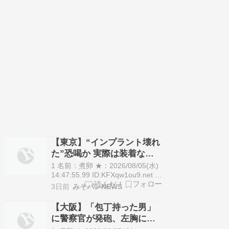
政権との亀裂の深まりを受け、連
立与党入りの路線から距離を置き
始めている。一時は次の内閣改造
での連立入りも取りざたされた
が、玉木代表は消費税減…
【東京】“インプラント壊れ
た”恐喝か 実際は装着なし
55歳男逮捕「100件で4000万
1 名前：煮卵 ★：2026/08/05(水)
円得た」
14:47:55.99 ID:KFXqw1ou9.net 東
京・千代田区の路上で見知らぬ男
3日前
みそパンNEWS
性に「インプラントが壊れた」な
どと因縁をつけ、現金60万円を脅
【大阪】「包丁持った男」
し取ったとして55歳の男が逮捕さ
に警察官が発砲、左胸に被
れました。 会社員の武田和也容疑