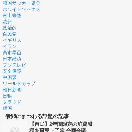
韓国サッカー協会
ホワイトソックス
村上宗隆
欧州
政治的
自民党
イギリス
イラン
高市早苗
日本経済
フジテレビ
安全保障
中国製
ワールドカップ
朝日新聞
日銀
クラウド
韓国
煮卵にまつわる話題の記事
【自民】2年間限定の消費減
税を事実上了承 合同会議