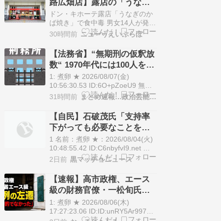
路広畑店】露店の「うなぎ
のかば焼き」で14人が食中
ドン・キホーテ露店「うなぎのか
毒…サルモネラ属の菌検出
ば焼き」で食中毒 男女14人が発熱
や腹痛など訴え…サルモネラ属の
30時間前
ニューうえいぶらぼ
菌検出 …兵庫県姫路市の「ドン・
キホーテ」の露店で販売されたう
【法務省】“無期刑の仮釈放
なぎで食中毒が発生しました。 姫
数“ 1970年代には100人を超
路市によりますと、土用の丑の日
えた年も… 2025年は4人、
だった先月26日、「MEGAドン・
1: 煮卵 ★ 2026/08/07(金)
… （出典：0:53） （…
「終身刑化」へ進む 無期受
10:56:30.53 ID:6O+pZoeU9 無期
懲役刑（無期拘禁刑）の受刑者の
刑者は24年末で1650人★2
31時間前
まとめ速報…政治芸能ワンダーランド
うち、2025年に仮釈放されたのは
4人だったことが、法務省の最新
【自民】石破茂氏「支持率
の統計でわかった。 2024 […] The
下がっても必要なことを」
post 【法務省】“無期刑の仮釈放
「公約違反にならない」 消
数“ …
1 名前：煮卵 ★：2026/08/04(火)
費減税に重ねて異論 会合後
10:48:55.42 ID:C6nbyfvI9.net 自
民党の石破茂前首相は3日、党税
2日前
黒マッチョニュース
制調査会などの合同会議に出席
後、記者団の取材に応じ、高市早
【速報】高市政権、エース
苗首相が表明した飲食料品の消費
級の財務官僚・一松旬氏を
税率を2年限定で1％に引き下げる
左遷「彼は協力的でなかっ
方針について改めて異…
1: 煮卵 ★ 2026/08/06(木)
た」財務省の言いなりでは
17:27:23.06 ID:ID:unRY5Ar997日
発表予定の財務省人事が波紋を呼