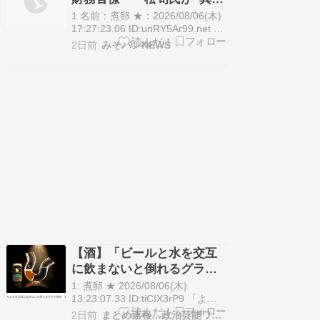
(オホーツクビール)などのクラフ
転出”へ 官邸幹部「協力的
トビールを製造する中小醸造企業
1 名前：煮卵 ★：2026/08/06(木)
は2023年時点で500社を超…
でなかったから」
17:27:23.06 ID:unRY5Ar99.net 7
日発表予定の財務省人事が波紋を
2日前
みそパンNEWS
呼んでいる。将来の次官候補と言
われている一松旬・主計局次長が
東京税関長に転出する案で、エー
ス級の財務官僚がこのポストに就
くのは異例。消 費減…
【酒】「ビールと水を交互
に飲まないと倒れるグラ
ス」発売 適正飲酒を施す
1: 煮卵 ★ 2026/08/06(木)
13:23:07.33 ID:tiCIX3rP9 「よな
よなエール」などのクラフトビー
2日前
まとめ速報…政治芸能ワンダーランド