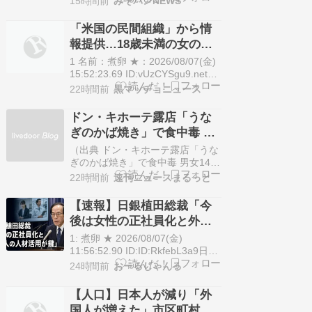
受け
15時間前
みそパンNEWS
から2026年度の国家公務員の給与
を引き上げるよう勧告を受け、
「米国の民間組織」から情
「しっかりと対応を検討する」と
報提供…18歳未満の女の子
の考えを示しました。 高市総理
の裸が写った画像を所持か
「国民生活や国益…
1 名前：煮卵 ★：2026/08/07(金)
小学校講師の38歳男を逮捕
15:52:23.69 ID:vUzCYSgu9.net
18歳未満の女の子の裸が写った画
22時間前
黒マッチョニュース
像を所持していたとして、小学校
講師の男が逮捕されました。 警察
ドン・キホーテ露店「うな
によりますと、逮捕されたのは津
ぎのかば焼き」で食中毒 男
市に住む小学校講師・鈴木敬介容
女14人が発熱や腹痛など訴
疑者(38)で、1…
（出典 ドン・キホーテ露店「うな
え…サルモネラ属の菌検出
ぎのかば焼き」で食中毒 男女14人
が発熱や腹痛など訴え…サルモネ
22時間前
速刊ニュースまるっと
ラ属の菌検出 [煮卵★]）1 煮卵 ★
：2026/08/07(金) 10:47:21.72
【速報】日銀植田総裁「今
ID:LEQeZD+79兵庫県姫路市の
後は女性の正社員化と外国
「ドン・キホーテ」の露店で販売
人の人材活用が鍵」
されたうなぎで食中毒…
1: 煮卵 ★ 2026/08/07(金)
11:56:52.90 ID:ID:RkfebL3a9日本
の失業率は騒がれにくい一方、政
24時間前
おーるじゃんる
治の最重要指標であり続けてきま
した。女性やシニアの参入で支え
【人口】日本人が減り「外
られてきた労働市場ですが、低賃
国人が増えた」市区町村ラ