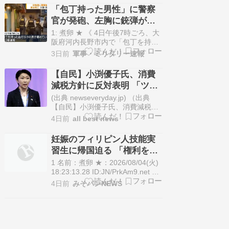
newsdig.tbs.co.jp 刃物持った男に
「包丁持った男性」に警察
警察官が発砲 左胸に命中し搬送先
官が発砲、左胸に銃弾が命
で死亡確認 大阪府警「発砲の要件
中し男性は死亡…河内長野
満たしているが詳細は調査中」 大
1: 煮卵 ★ 《 4日午後7時ごろ、大
阪…
市！
阪府河内長野市内で「包丁を持っ
た血だらけの男性が暴れている」
3日前
軍事・ミリタリー速報
と110番があった。駆けつけた大
阪府警の警察官が拳銃を発砲し、
【自民】小渕優子氏、消費
男性に銃弾が命中。男性はその場
減税方針に反対表明 「ツケ
で公務執行妨害などの疑いで逮捕
は次世代に」 「私が知って
されたが、搬送先の病院で死亡が
(出典 newseveryday.jp) （出典
確認された。府警は男性の身元…
いる税調の進め方ではな
【自民】小渕優子氏、消費減税方
針に反対表明 「ツケは次世代に」
い」 会合後 ★2 [煮卵★]
4日前
all best news
「私が知っている税調の進め方で
はない」 会合後 ★2 [煮卵★]）1
妊娠のフィリピン人技能実
煮卵 ★ ：2026/08/04(火)
習生に帰国迫る 「権利を侵
10:03:31.77 ID:LJepudgB9自民
害」監理団体などに314万円
党…
1 名前：煮卵 ★：2026/08/04(火)
賠償命令 福岡地裁
18:23:13.28 ID:JN/PrkAm9.net 妊
娠を理由に退職や帰国を迫ったの
4日前
みそパンNEWS
は違法だとして、フィリピン国籍
の元技能実習生の女性が、仲介し
た大分県の監理団体や福岡県の実
習先を相手に約620万円の損害賠
償などを求めた訴訟…