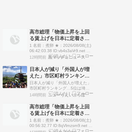
高市総理「物価上昇を上回
る賃上げを日本に定着させ
る」 →国家公務員月給
1 名前：煮卵 ★：2026/08/08(土)
3.51％増へ 地方公務員も追
06:42:03.38 ID:vb4s3aVr9.net 高
市総理は7日、人事院の川本総裁
随する見通し
12時間前
黒マッチョニュース
から2026年度の国家公務員の給与
を引き上げるよう勧告を受け、
日本人が減り「外国人が増
「しっかりと対応を検討する」と
えた」市区町村ランキング
の考えを示しました。 高市総理
がこちら…
「国民生活や国益…
日本人が減り「外国人が増えた」
市区町村ランキング…5位は埼玉
県川口市、4位京都市、ではトッ
14時間前
ニューうえいぶらぼ
プ3は？（東洋経済オンライン） -
Yahoo!ニュース 日本人が減り「外
高市総理「物価上昇を上回
国人が増えた」市区町村ランキン
る賃上げを日本に定着させ
グ…5位は埼玉県川口市、4位京都
る」 →国家公務員月給
市、ではトップ3は？（東洋経済
1 名前：煮卵 ★：2026/08/08(土)
オンライン） Yaho…
3.51％増へ 人事院の勧告を
00:56:32.77 ID:8qVlmzsm9.net 高
市総理は7日、人事院の川本総裁