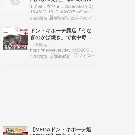
金依存のモデルは限界を迎えつつ
ンキング…5位は埼玉県川口
あります。2025年に「団塊…
1 名前：煮卵 ★：2026/08/07(金)
市、4位京都市、ではトップ
15:46:21.13 ID:vUzCYSgu9.net 日
本人住民が減る一方で、外国人住
3は？
26時間前
黒マッチョニュース
民が増えている。全国の自治体
で、人口構成の変化が進んでい
ドン・キホーテ露店「うな
る。総務省が2026年7月29日に公
ぎのかば焼き」で食中毒 男
表した「住民基本台帳に基づく人
女14人が発熱や腹痛など訴
口、人口動態及び世…
（出典元：
え…サルモネラ属の菌検出
https://newseveryday.jp/2026/08/07/
ドン・キホーテ露店「うなぎのか
27時間前
キワメタイ
ば焼き」で食中/） 食中毒には気
を付けたいです。（出典 ドン・キ
ホーテ露店「うなぎのかば焼き」
で食中毒 男女14人が発熱や腹痛な
ど訴え…サルモネラ属の菌検出
[煮卵★]…
【MEGAドン・キホーテ姫