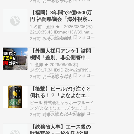
ないことが判明
2日前
おーるじゃんる
んでいる。将来の次官候補と言わ
れている一松旬・主計局次長が東
【福岡】3年間で2億6500万
京税関長に転出する案で、エース
円 福岡県議会「海外視察
級の財務官僚がこのポストに就く
費」公表
のは異例。消費減税などで意見…
1 名前：煮卵 ★：2026/08/06(木)
22:10:35.43 ID:mad+I3W39.net 福
岡県が発表していた、服部県知事
2日前
みそパンNEWS
らによる海外視察。高すぎる、多
すぎると批判を集めていました
【外国人採用アンケ】諮問
が、6日、福岡県議会が独自に行
機関「差別、非公開答申」
っていた海外視察の費用が初めて
三重県「差別に当たらず、
公表されました。 歴代…
1: 煮卵 ★ 2026/08/06(木)
公表する方針を決定した」
14:59:17.34 ID:ID:ZbXw2gRN9外
国人の職員採用を巡り三重県が行
2日前
おーるじゃんる
ったアンケートの設問について、
諮問機関から「差別に該当する」
【衝撃】ビールだけ注ぐと
と指摘されたのに対し、県は「差
倒れる！？「よなよなエー
別にはあたらない」として公表す
ル」がまさかのU字グラスを
る方針を決めたことがわかりま
ビール 株式会社ヤッホーブルーイ
し…
発売ｗｗｗ
ング(よなよなエール)やエチゴビ
ール株式会社(エチゴビール)、木
2日前
時事ネタニュース速報
内酒造(常陸野ネストビール)、親
正産業株式会社(猪苗代地ビー
【総務省人事】エース級の
ル)、オホーツクビール株式会社
財務官僚・一松旬氏が“異例