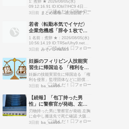
弾 その後男は自傷行為 病院
者は6月、千代…
1: 煮卵 ★ 2026/08/05(水)
に運ばれ死亡★5
09:12:16.91 ID:lObI7/HC9 4日午
後7時ごろ、大阪府河内長野市内
3日前
まとめ速報…政治芸能ワンダーランド
で「包丁を持った血だらけの男性
が暴れている」と110番があっ
若者〈転勤本気でイヤだ〉
た。駆けつけた大阪府警の警察官
企業危機感「辞令１枚で行
[…] The post 【大阪】「包丁持っ
ってもらえるとは思ってい
た男」に警察官…
1 名前：煮卵 ★：2026/08/05(水)
ない」手当１００万円も…
10:56:14.19 ID:TR5e/Uhy9.net
(略) ◼長期雇用前提 幹部を育てる
会社が働く場所を決める時
3日前
みそパンNEWS
「潤滑油」だった 転勤制度は高度
代に転機
経済成長期以降、日本企業の人材
妊娠のフィリピン人技能実
育成や全国展開を支えてきた。各
習生に帰国迫る 「権利を侵
地で経験を積み、会社の文化やノ
害」監理団体などに314万円
ウハウを共有す…
妊娠の技能実習生に帰国迫る 「権
賠償命令 福岡地裁
利を侵害」監理団体などに賠償命
令 [福岡県] - 朝日新聞 妊娠の技能
3日前
ba_san90
実習生に帰国迫る 「権利を侵害」
監理団体などに賠償命令 [福岡県]
【続報】「包丁持った男
朝日新聞 (出典:朝日新聞) 関係機
性」に警察官が発砲、左胸
関の責任を認めたのは画期的と…
に銃弾が命中し男性は死亡
（出典 妊娠のフィリピン人技能実
刃物持った男に警察官が発砲 左胸
習生に帰国…
大阪・河内長野
に命中し搬送先で死亡確認 大阪府
警「発砲の要件満たしているが詳
3日前
ba_san90
細は調査中」 大阪・河内長野市 -