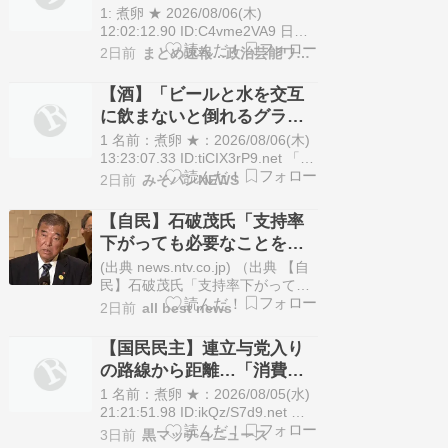
の選択” 日銀植田総裁「今
「わ…
1: 煮卵 ★ 2026/08/06(木)
後は女性の正社員化と外国
12:02:12.90 ID:C4vme2VA9 日本
の失業率は騒がれにくい一方、政
人の人材活用が鍵」
2日前
まとめ速報…政治芸能ワンダーランド
治の最重要指標であり続けてきま
した。女性やシニアの参入で支え
【酒】「ビールと水を交互
られてきた労働市場ですが、低賃
に飲まないと倒れるグラ
[…] The post 【経済】団塊世代の
ス」発売 適正飲酒を施す
完全引退で、企業…
1 名前：煮卵 ★：2026/08/06(木)
13:23:07.33 ID:tiCIX3rP9.net 「よ
なよなエール」などのクラフトビ
2日前
みそパンNEWS
ールを手がけるヤッホーブルーイ
ング（長野県軽井沢町）は8月4
【自民】石破茂氏「支持率
日、ビールだけを飲むと倒れてし
下がっても必要なことを」
まうU字型のグラス「ふらつくビ
「公約違反にならない」 消
アグラス by よ…
(出典 news.ntv.co.jp) （出典 【自
費減税に重ねて異論 会合後
民】石破茂氏「支持率下がっても
必要なことを」「公約違反になら
★2 [煮卵★]
2日前
all best news
ない」 消費減税に重ねて異論 会
合後 ★2 [煮卵★]）1 煮卵 ★
【国民民主】連立与党入り
:2026/08/04(火) 10:48:55.42
の路線から距離…「消費税
ID:C6nbyfvI9自民党の石破茂前
減税」譲らぬ高市首相に不
首…
1 名前：煮卵 ★：2026/08/05(水)
信感・秋の臨時国会でも対
21:21:51.98 ID:ikQz/S7d9.net 国
民民主党は消費税減税を巡る高市
立見込み
3日前
黒マッチョニュース