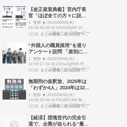
ルを手がけるヤッホーブルーイン
グ（長野県軽井沢町）は8月4日、
【改正皇室典範】宮内庁長
ビールだけを飲むと倒れてし […]
官「ほぼ全ての方々に説
The post 【酒】「ビールと水を交
明」養親候補の宮家皇族方
互に飲まない…
1: 煮卵 ★ 2026/08/06(木)
に 男系男子の養子候補は
16:39:46.55 ID:h5vGQ0jA9 10月
に施行される改正皇室典範をめぐ
「把握せず」
2日前
まとめ速報…政治芸能ワンダーランド
り、宮内庁長官は養子縁組の対象
となりうる宮家の皇族方に対し、
“外国人の職員採用”を巡り
「昨日までにほぼ全ての方々に説
アンケート設問 「差別には
[…] The post 【改正皇室典範】宮
あたらない」として公表す
内庁長官「ほぼ…
1: 煮卵 ★ 2026/08/06(木)
る方針を決定 三重県
14:59:17.34 ID:ZbXw2gRN9 外国
人の職員採用を巡り三重県が行っ
2日前
まとめ速報…政治芸能ワンダーランド
たアンケートの設問について、諮
問機関から「差別に該当する」と
無期刑の仮釈放、2025年は
指摘されたのに対し、県は「差別
「わずか4人」2024年は32人
に […] The post “外国人の職員採
が獄中死…「終身刑化」の
用”を巡りアンケ…
1: 煮卵 ★ 2026/08/06(木)
傾向続く
14:05:20.94 ID:FKU8A7At9 無期
懲役刑（無期拘禁刑）の受刑者の
2日前
まとめ速報…政治芸能ワンダーランド
うち、2025年に仮釈放されたのは
4人だったことが、法務省の最新
【経済】団塊世代の完全引
の統計でわかった。 2024 […] The
退で、企業が迫られる“最後
post 無期刑の仮釈放、2025年は