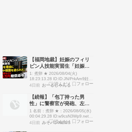
【福岡地裁】妊娠のフィリ
ピン人技能実習生「妊娠を
理由に退職や帰国を迫られ
1: 煮卵 ★ 2026/08/04(火)
た」監理団体などに314万円
18:23:13.28 ID:ID:JN/PrkAm9妊娠
を理由に退職や帰国を迫ったのは
賠償命令
4日前
おーるじゃんる
違法だとして、フィリピン国籍の
元技能実習生の女性が、仲介した
【続報】「包丁持った男
大分県の監理団体や福岡県の実習
性」に警察官が発砲、左胸
先を相手に約620万円の損害賠償
に銃弾が命中し男性は死亡
などを求めた訴訟の判決が4…
1 名前：煮卵 ★：2026/08/05(水)
大阪・河内長野
00:04:29.28 ID:w9csN3Wp9.net 4
日午後7時ごろ、大阪府河内長野
4日前
みそパンNEWS
市内で「包丁を持った血だらけの
男性が暴れている」と110番があ