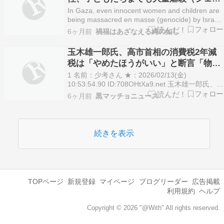
サイド）の犠牲になっている！～「イス
In Gaza, even innocent women and children are
ラエルはテロ国家」
being massacred en masse (genocide) by Israel!
~ “Israel is a terrorist state” イスラエルはテロ国
6ヶ月前
禍福はあざなえる縄の如し
家です ご理…
玉木雄一郎氏、高市首相の消費税2年減
税は「やめたほうがいい」と断言「物価
を上げる可能性」
1 名前：少考さん ★：2026/02/13(金)
10:53:54.90 ID:708OHtXa9.net 玉木雄一郎氏、高
市首相の消費税２年減税は「やめたほうがいい」
6ヶ月前
黒マッチョニュース
と断言「物価を上げる可能性」 - 日刊スポーツ
2026年2月13日8時50分 国民民主党の玉木雄一郎
代表が…
続きを表示
TOPページ
新規登録
マイページ
ブログリーダー
広告掲載
利用規約
ヘルプ
Copyright © 2026 "@With" All rights reserved.