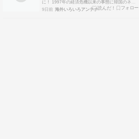
に！ 1997年の経済危機以来の事態に韓国のネチ
ズンが右往左往wかんにゅー -韓国の反応-⊙ 【地
9日前
海外いろいろアンテナ
震】橋本愛、沈黙を破り熊本へメッセージを送
る・・・・・NEWSまとめもりー｜2chまとめブ
ログ⊙ 韓国人「大谷の3安打は本当に凄い…」…