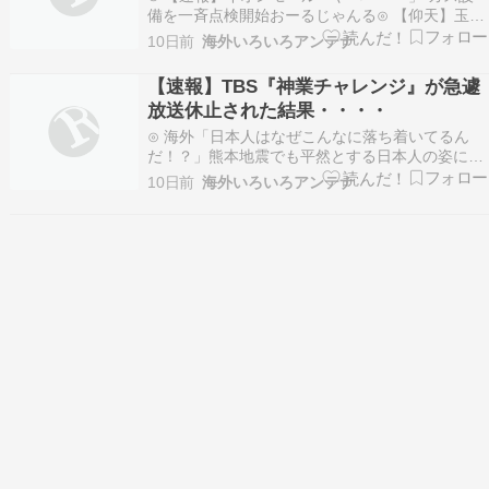
備を一斉点検開始おーるじゃんる⊙ 【仰天】玉木
雄一郎さん、会見で大失言をし「国民民主党をぶ
10日前
海外いろいろアンテナ
っ潰すwwwww」ひえたコッペパン⊙ 韓国人「7月
の月間下落率が31.8%に到達…IMF外換危機を超
【速報】TBS『神業チャレンジ』が急遽
える歴史的な大暴落にパニック状態」パンコリ
放送休止された結果・・・・
⊙…
⊙ 海外「日本人はなぜこんなに落ち着いてるん
だ！？」熊本地震でも平然とする日本人の姿に外
国人が興味津々【海外の反応】海外の反応リサー
10日前
海外いろいろアンテナ
チ⊙ 韓国南部でアフリカ並みの極限猛暑 [7/29]国
難にあってもの申す！！⊙ 【恐怖】犬の散歩をし
ていた5歳の女の子、猿に襲われてしま
う！！！！！…