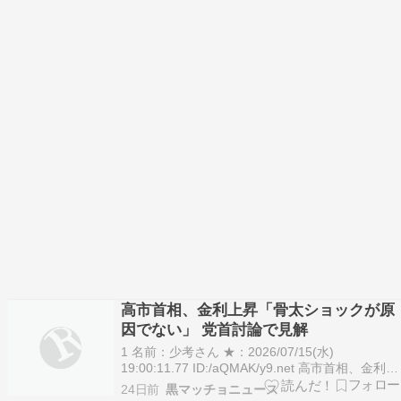
高市首相、金利上昇「骨太ショックが原
因でない」 党首討論で見解
1 名前：少考さん ★：2026/07/15(水)
19:00:11.77 ID:/aQMAK/y9.net 高市首相、金利上
昇「骨太ショックが原因でない」 党首討論で見解
24日前
黒マッチョニュース
- 日本経済新聞 2026年7月15日 18:02 高市早苗首