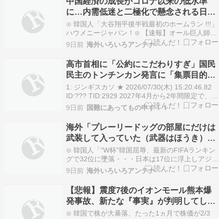
中国経済の成長がコロナ以来の低水準
を…
に…内需低迷と二極化で懸念される日本
企業の明暗 [7/30]
⊙ 韓国人「大谷翔平後半戦最初のホームラン !!!」
ハウメニージャパン！⊙ 【速報】オール巨人師匠
の自宅に夜10時、突然警察が突撃「車を見せてく
9日前
海外いろいろアンテナ
れ」→ 驚きの理由がこちら…NEWSまとめもりー
｜2chまとめブログ⊙ 中国人「日本の芸能人につ
高市首相に「公約にこだわりすぎ」国民
いて疑問がある」 中国人「日本人はあまり…
民主のトンチンカン発言に「集票目的
か」有権者の不信 [7/30]
1: ジンギスカソ ★ 2026/07/30(木) 15:20:46.82
ID:??? TID:2929 2027年4月から2年間限定で、食
料品の消費税率を現行8％から1％とする「消費税
9日前
国難にあってもの申す！！
減税案」を、7月30日にも表明する自民党・高市
早苗首相（65）。ところが日本維新の会と日本…
海外「プレーリードッグの部屋にだけは
武装して入っていた（武器はほうき）」
飼育員が明かす見た目と中身が違いすぎ
⊙ 韓国人「“W杯”韓国屈辱、最新のFIFAランキン
る動物…
グで32位に墜落・・・日本は17位に浮上しアジア
首位をキープ」→「日本はすごいね・・・」「あ
9日前
海外いろいろアンテナ
れでも高いｗ32強も行けなかったんだが」「認め
るべきことを認めていたら国民たちもここまで叩
【悲報】震度7後のイオンモール熊本爆
かなかったのではないか？」海外の反応 お隣速
発事故、新たな『事実』が判明してしま
報…
う！！！！！
⊙ 韓国で株が大暴落、たった1ヵ月で株価が2/3