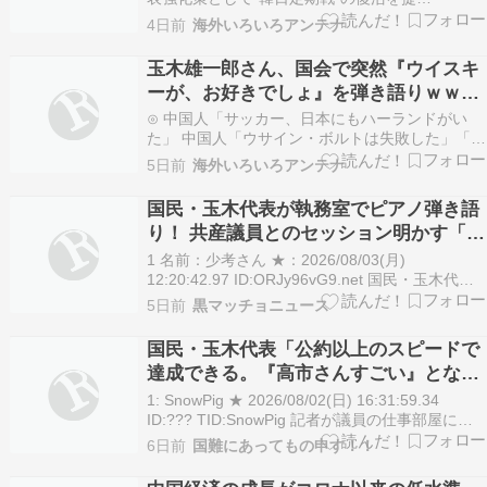
案・・・」→「これはマジで良いと思う」「今す
4日前
海外いろいろアンテナ
ぐやったらガチでボコられるだろうね 10年後に
やらないか？」「やめてくれ、勝っても負けても
玉木雄一郎さん、国会で突然『ウイスキ
後味が悪い」海外の反応 お隣速報⊙ 海外「日本
ーが、お好きでしょ』を弾き語りｗｗｗ
のこういう部分は…
ｗｗｗｗ
⊙ 中国人「サッカー、日本にもハーランドがい
た」 中国人「ウサイン・ボルトは失敗した」「こ
れはちょっと見てみたい」じゃぽにか反応帳⊙ 中
5日前
海外いろいろアンテナ
国人「中国人に日本サッカーを論じる権利はある
の？」 中国人「ほとんどの国が論じる権利を失
国民・玉木代表が執務室でピアノ弾き語
う」「卵を産まなくても卵焼きを論じれる」じゃ
り！ 共産議員とのセッション明かす「志
ぽにか反応帳…
位先生はショパンを弾いてくれて…」
1 名前：少考さん ★：2026/08/03(月)
12:20:42.97 ID:ORJy96vG9.net 国民・玉木代表
が執務室でピアノ弾き語り！ 共産議員とのセッシ
5日前
黒マッチョニュース
ョン明かす「先生はショパンを弾いてくれて…」
| ABEMA TIMES 2026/08/02 07:00 …
国民・玉木代表「公約以上のスピードで
達成できる。『高市さんすごい』とな
る」食料品の消費税1％にアドバイス
1: SnowPig ★ 2026/08/02(日) 16:31:59.34
[8/2]
ID:??? TID:SnowPig 記者が議員の仕事部屋にお
じゃまして様々な話を聞く企画「会館探訪」。 第
6日前
国難にあってもの申す！！
3回は国民民主党の玉木雄一郎代表の議員会館の
部屋を訪問した。 高市政権下で食料品の消費税率