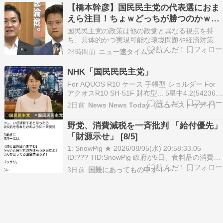
【橋本幹彦】国民民主党の代表選におま
えら注目！ちょｗどっちが勝つのかｗｗ
ｗ【玉木雄一郎】
国民民主党の政策は他の政党と異なる視点を持
ち、具体的かつ実現可能な環境問題や経済対策を
提案している。代表選では玉木代表と橋本幹彦議
24時間前
ニュー速タイムズ
員が対決し、9月6日に投開票が行われる。 国民
民主党の代表選挙 玉木代表と橋本幹彦衆院議員の
NHK「国民民民主党」
2人の対決に 9月6日投開票へ …選し、現在当選7
For AQUOS R10 ケース 手帳型 ショルダー For
回。 2…
アクオスR10 SH-51F 財布型... 5星中4.2(542361)
￥2,380 (2026年8月5日 23:50 GMT +09:00 時点
2日前
News News Today（ニューストゥデイ）
- 詳細はこちら価格および発送可能時期は表示さ
れた日付/時刻の時…
野党、消費減税を一斉批判 「給付優先」
「財源示せ」 [8/5]
1: SnowPig ★ 2026/08/05(水) 20:58:33.05
ID:??? TID:SnowPig 政府が5日、食料品の消費税
率を2年限定で1％に引き下げる方針を決めたこと
3日前
国難にあってもの申す！！
に対し、野党各党から改めて批判が相次いだ。 中
道改革連合の小川淳也代表は広島市内で記者団
に…