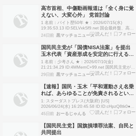
相は15日の党首討論で「経済財政運営と改革…
高市首相、中傷動画報道は「全く身に覚
えない、大変心外」 党首討論
1 名前：バイト歴50年 ★：2026/07/15(水)
19:35:53.13 ID:5ELVxkSf9.net 国会最終盤、高市
早苗首相は野党6党首との一対一の論戦に、いか
24日前
黒マッチョニュース
に臨むのか。党首討論をタイムラインで詳報しま
す。 ■党首討論の予定（各党首） 15:00～15:15
国民民主党が「国債NISA法案」を提出
…
玉木代表「資産形成を安定的に行えるよ
うに」
1 名前：少考さん ★：2026/07/10(金)
21:21:34.29 ID:4MMemC+99.net 国民民主党が
〝NISAに国債追加〟法案を提出 玉木代表「資産
29日前
黒マッチョニュース
形成を安定的に行えるように」 | 東スポWEB
2026年7月10日 20:17 東スポWEB 国民民主党
【速報】国民・玉木「平和運動さえ名乗
（…
れば、あらゆることが免責されるという
ある種の甘えは見直していくべき」
1: スターダストプレス(大阪府) [US]
2026/06/24(水) 16:20:45.58 ID:ID:cHpzQ8tk0●国
民民主党の玉木雄一郎代表は24日の記者会見で、
45日前
おーるじゃんる
前日に参列した「沖縄全戦没者追悼式」で、高市
早苗首相の演説中のヤジがうるさかったと振り返
【国民民主党】国旗損壊罪法案、自民と
り、「非常に残…
共同提出