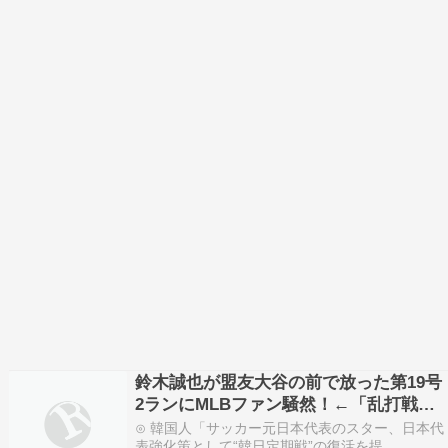
鈴木誠也が盟友大谷の前で放った第19号
2ランにMLBファン騒然！←「乱打戦に
なりそう」（海外の反応）
⊙ 韓国人「サッカー元日本代表のスター、日本代
表強化策として“韓日定期戦”の復活を提