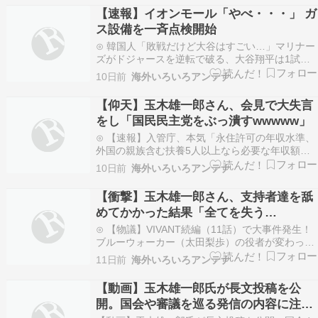
人以上なら必要な年収額を人数に応じて増額する
【速報】イオンモール「やべ・・・」 ガ
ので」おーるじゃんる⊙ 【海外の反応】冨安健洋
ス設備を一斉点検開始
が…
⊙ 韓国人「敗戦だけど大谷はすごい…」マリナー
ズがドジャースを逆転で破る、大谷翔平は1試合3
安打1本塁打3打点の奮闘クロード-韓国の反応ま
10日前
海外いろいろアンテナ
とめ⊙ 【速報】地震後、福岡県議ら政治資金パー
ティー開催ｗｗｗｗおーるじゃんる⊙ 韓国人「韓
【仰天】玉木雄一郎さん、会見で大失言
国では絶対に食べられない、日本の絶品料理がこ
をし「国民民主党をぶっ潰すwwwww」
ちら・…
⊙ 【速報】入管庁、本気「永住許可の年収水準、
外国の親族含む扶養5人以上なら必要な年収額を
人数に応じて増額するので」おーるじゃんる⊙ 韓
10日前
海外いろいろアンテナ
国人「敗戦だけど大谷はすごい…」マリナーズが
ドジャースを逆転で破る、大谷翔平は1試合3安打
【衝撃】玉木雄一郎さん、支持者達を舐
1本塁打3打点の奮闘クロード-韓国の反応まとめ⊙
めてかかった結果「全てを失う
【海…
wwwww」
⊙ 【物議】VIVANT続編（11話）で大事件発生！
ブルーウォーカー（太田梨歩）の役者が変わって
実況民が大荒れｗｗｗｗｗｗNEWSまとめもりー
11日前
海外いろいろアンテナ
｜2chまとめブログ⊙ 【超速報】あの凄惨な事件
から5ヶ月……「ポケモンセンターメガトウキョ
【動画】玉木雄一郎氏が長文投稿を公
ー」が8月24日に復活へNEWSまとめもりー｜…
開。国会や審議を巡る発信の内容に注目