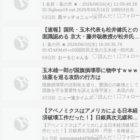
1 名前：蚤の市 ★：2026/06/16(火) 11:09:48.28
ID:3IgIbep19.net 2026年06月16日 10時53分共同
通信 https://www.47news.jp/14475985.html 国民
53日前
黒マッチョニュース
民主党の玉木雄一郎代表は16日の記者会見で、国
旗…
【速報】国民・玉木代表も松井健氏との
面識認める 京大・藤井聡教授が松井氏と
玉木氏は面識があり、3人で食事をした
1: 蚤の市 ★ 2026/06/10(水) 16:59:35.78
ことを明かしていた
ID:ID:kKMzK+c09国民民主党の玉木雄一郎代表は
10日、Xを更新し、nｅu社の松井健CEOとの関係
59日前
おーるじゃんる
について言及した。玉木氏は「中傷動画を発信し
ていたと報道されている松井健氏と私との関係に
玉木雄一郎が国旗損壊罪に物申すｗｗｗ
ついては、3月…
法案を巡る攻防の行方は
国旗損壊罪の法制化を巡り、愛国心の象徴として
国旗を守る重要性を訴える保守派と、表現の自由
を侵害すると批判する共産党などの反発が対立。
67日前
ニュー速タイムズ
国民民主党の玉木代表も違憲と指摘。法案の今後
の進展に注目が集まる。 国民・玉木雄一郎代表が
【アベノミクスはアメリカによる日本経
ダメ出し連発 自民「国旗損壊罪」内容に「過度な
済破壊工作だった！】日銀異次元緩和・
制限」「反対…
円安・各種値上げの元凶アベノミクス～
【アベノミクスはアメリカによる日本経済破壊工
日本バブル崩壊の元凶は米国との「プラ
作だった！】日銀異次元緩和・円安・各種値上げ
の元凶アベノミクス～日本バブル崩壊の元凶は米
ザ合意」にあった！～
5ヶ月前
oonoarashiのblog