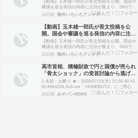
が集まり、SNSではさまざまな意見が広
【動画】玉木雄一郎氏が長文投稿を公開。国会や
がっている。
審議を巡る発信の内容に注目が集まり、SNSでは
さまざまな意見が広がっている。 - ひえたコッペ
15日前
海外いろいろアンテナ
パン 続きを読む
【動画】玉木雄一郎氏が長文投稿を公
開。国会や審議を巡る発信の内容に注目
が集まり、SNSではさまざまな意見が広
【動画】玉木雄一郎氏が長文投稿を公開。国会や
がっている。
審議を巡る発信の内容に注目が集まり、SNSでは
さまざまな意見が広がっている。 - ひえたコッペ
15日前
海外いろいろアンテナ
パン 続きを読む
高市首相、積極財政で円と国債が売られ
「骨太ショック」の党首討論から逃げる
ため閣議決定をわざと遅らせていた 政府
1 名前：お断り ★：2026/07/23(木) 15:56:40.41
高官が暴露
ID:4WmD3LXx9.net 「HONEBUTO」にご用心 高
市政権の財政健全化、海外投資家が疑念 「まだ閣
16日前
みそパンNEWS
議決定もしていない政府のただ一つの文書の原案
が原因だとは思っていない」。15日の党首討論、
高…