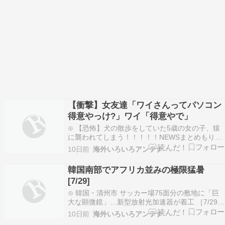
【衝撃】女友達「ワイさんってパソコン
得意やっけ?」ワイ「得意やで」
⊙ 【恐怖】犬の散歩をしていた5歳の女の子、猿
に襲われてしまう！！！！！NEWSまとめもりー
｜2chまとめブログ⊙ 【地震】熊本の警察、ガチ
10日前
海外いろいろアンテナ
で限界を迎えてしまう・・・・NEWSまとめもり
ー｜2chまとめブログ⊙ 韓国人「敗戦だけど大谷
韓国南部でアフリカ並みの極限猛暑
はすごい…」マリナーズがドジャースを逆転で破
[7/29]
る…
⊙ 韓国・清州市 サッカー場75面分の敷地に「巨
大な顕微鏡」…新型放射光加速器が着工 ［7/29］
国難にあってもの申す！！⊙ 【速報】入管庁、本
10日前
海外いろいろアンテナ
気「永住許可の年収水準、外国の親族含む扶養5