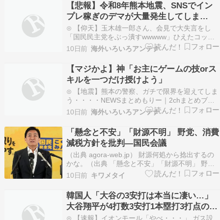
【悲報】令和8年熊本地震、SNSでイン
⊙ 韓国・清州市 サッカー場75面分の敷地に
プレ稼ぎのデマが大量発生してしま
「巨…
う！！！！
⊙ 【仰天】玉木雄一郎さん、会見で大失言をし
「国民民主党をぶっ潰すwwwww」ひえたコッペ
パン⊙ 【速報】TBS『神業チャレンジ』が急遽放
10日前
海外いろいろアンテナ
送休止された結果・・・・NEWSまとめもりー｜
2chまとめブログ⊙ 【海外の反応】冨安健洋が移
【マジかよ】神「お主にゲームの技orス
籍を見据えクリスタル・パレスの練習に参加「ケ
キルを一つだけ授けよう」
ガは…
⊙ 【地震】熊本の警察、ガチで限界を迎えてしま
う・・・・NEWSまとめもりー｜2chまとめブロ
グ⊙ 【地震】橋本愛、沈黙を破り熊本へメッセー
10日前
海外いろいろアンテナ
ジを送る・・・・・NEWSまとめもりー｜2chま
とめブログ⊙ 【マジかよ】神「お主にゲームの技
「懸念と不安」「財源不明」 野党、消費
orスキルを一つだけ授けよう」ひえたコッペパ
減税方針を批判―国民会議
ン…
（出典 agora-web.jp） 財源何処から捻出するの
かな。（出典 「懸念と不安」「財源不明」 野
党、消費減税方針を批判―国民会議 [蚤の市★]）
10日前
キワメタイ
1 蚤の市 ★ ：2026/07/29(水) 21:32:32.22
ID:vI1iiKuw9 野党は２９日、超党派の社会保障
韓国人「大谷の3安打は本当に凄い…」
国…
大谷翔平が4打数3安打1本塁打3打点の活
躍もドジャースがマリナーズに惜敗
⊙ 【速報】イオンモール「やべ・・・」 ガス設