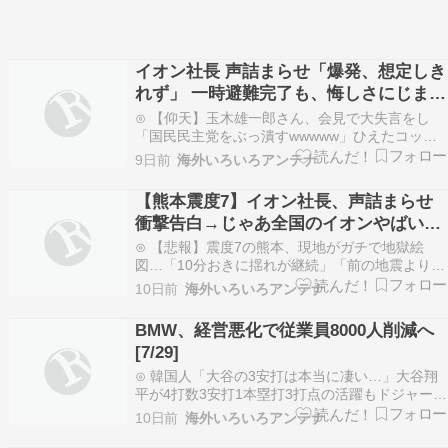
イオン社長 声詰まらせ「爆発、想定しき
れず」 一時避難完了も、悔しさにじませ
[7/30]
⊙ 【仰天】玉木雄一郎さん、会見で大失言をし
「国民民主党をぶっ潰すwwwww」ひえたコッペ
パン⊙ 【動画】イオン社長、心無い記者にブチギ
9日前
海外いろいろアンテナ
レおーるじゃんる⊙ 韓国人「7月の月間下落率が
31.8%に到達…IMF外換危機を超える歴史的な大
【熊本震度7】イオン社長、声詰まらせ
暴落にパニック状態」パンコリ⊙ 【悲報】令和8
衝撃告白→じゃあ全国のイオンやばいっ
年…
てことかよ！？
⊙ 【悲報】震度7の熊本、現地がガチで地獄絵
図…「10分おきに揺れが継続」「前の地震より凶
暴」NEWSまとめもりー｜2chまとめブログ⊙
10日前
海外いろいろアンテナ
【イオンモール熊本】猫カフェ、取り残されてい
た25匹すべての猫を救出を発表「専門スタッフに
BMW、経営悪化で従業員8000人削減へ
より一頭一頭の健康状態の確認およびケア」おー
[7/29]
るじゃん…
⊙ 韓国人「大谷の3安打は本当に凄い…」大谷翔
平が4打数3安打1本塁打3打点の活躍もドジャース
がマリナーズに惜敗クロード-韓国の反応まとめ⊙
10日前
海外いろいろアンテナ
【仰天】玉木雄一郎さん、会見で大失言をし「国
民民主党をぶっ潰すwwwww」ひえたコッペパン