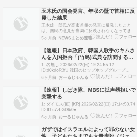
玉木氏の国会発言、年収の壁で首相に反
発した結果
玉木雄一郎氏が高市首相の発言に反発したこと
は、国民の意見が当局に反映されなくなってきて
いることを示す一例です。このような対立が続く
5ヶ月前
NEWSまとめ速報
と、政治への信頼感が失われる恐れがあります。
私たちは政治家に、国民のための政策を求めるべ
【速報】日本政府、韓国人歌手のキムさ
きです。＜関連する記事＞ 玉木氏「首相は仲間じ
んを入国拒否「(竹島)式典を訪問する意
ゃないかも」 年…
図もなければ、何かをする考えもなかっ
1: 名無し 2026/02/22(日) 19:24:55.12
たのに、私たちを標的にして入国を拒否
ID:d0kdoR3fU 韓国のヒップホップグループ
DJ.DOCのキム・チャンリョル氏が22日、日本で
した」
6ヶ月前
おーるじゃんる
の入国を拒否されたことを明らかにしました。 キ
ム氏によれば、19日に米子空港での入国審査中、
【速報】しばき隊、MBSに拡声器担いで
過去の飲酒運転を理…
突撃する
1: ダイモス(庭) [KR] 2026/02/22(日) 17:14:50.74
ID:ID:c7zLGDlb0●
https://i.imgur.com/Yie8QyA.jpeg
6ヶ月前
おーるじゃんる
https://i.imgur.com/cBSyAo8.jpeg https://i.imgur…
ガザではイスラエルによって罪のない女
性、子どもたちまでも大量虐殺（ジェノ