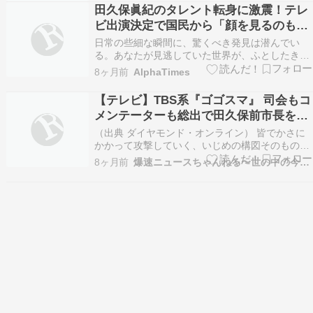
の土曜日”お正月準備は【スーパーJチャンネル】
田久保眞紀のタレント転身に激震！テレ
Adoが謝罪と感謝の連続投稿 「暗い女です…」
ビ出演決定で国民から「顔を見るのも
の…
嫌」と非難噴出…ネットでは署名活動が
日常の些細な瞬間に、驚くべき発見は潜んでい
拡大、沈黙続ける真相とは【政治】
る。あなたが見逃していた世界が、ふとしたきっ
かけで輝き始める。 このコンテンツは、そんな隠
8ヶ月前
AlphaTimes
れた価値に光を当てる旅へと誘う。既成概念を揺
さぶる視点で、新たな気づきを提供しよう。 田
【テレビ】TBS系『ゴゴスマ』 司会もコ
[…]
メンテーターも総出で田久保前市長を嘲
笑…
（出典 ダイヤモンド・オンライン） 皆でかさに
かかって攻撃していく、いじめの構図そのものだ
ね！？（出典 【テレビ】TBS系『ゴゴスマ』 司
8ヶ月前
爆速ニュースちゃんねる〜世の中の今がまるわかり〜
会もコメンテーターも総出で田久保前市長を嘲
笑… 「いじめそのもの」一部視聴者から不快感
[冬月記者★]）1 冬月記者 ★ ：2025/12/…