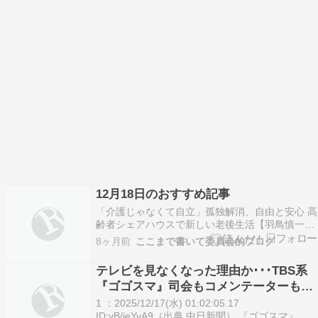
12月18日のおすすめ記事
「介護じゃなくて自立」孤独解消、自由と安心 高
齢者シェアハウスで新しい老後生活【羽鳥慎一モ
ーニングショー】年間50億個…ひっ迫する配送業
8ヶ月前
ここまで書いて委員会的ブログ
の現場に密着 人手不足に加え“再配達”が重荷、悲
鳴の声(メ〜テレ（名古屋テレビ）)〈田久保元市
テレビを見なくなった理由か･･･TBS系
長、独占直撃〉「これで終わりですとはいかな
『ゴゴスマ』司会もコメンテーターも総
い」「…
出で田久保前市長を嘲笑…「いじめその
1 ：2025/12/17(水) 01:02:05.17
もの」一部視聴者から不快感
ID:vB/jeYvA9（出典 中日新聞） 『ゴゴスマ』司