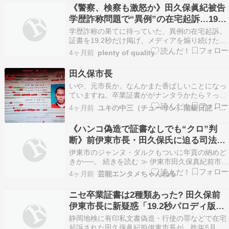
作した上、インターネット通販で学長名と学部長
《警察、検察も激怒か》田久保眞紀被告
名の印鑑作成を業者に依頼、偽造文書に押印して
学歴詐称問題で“異例”の在宅起訴…19.2
いたという…
秒証書チラ見せ、テレビ出演の“煽り仕
学歴詐称の果てに待っていた、異例の在宅起訴。
草”の末路 | 女性自身
証書を19.2秒だけ掲げ、メディアを煽り続けた田
久保眞紀被告の強気な姿勢が、警察と検察の逆鱗
4ヶ月前
plenty of quality
に触れました。虚飾の城が崩れ去る瞬間、残され
たのは空虚な肩書きだけ。嘘で塗り固めた仮面の
田久保市長
裏側、あなたは鏡に映る自分と正視できますか？
いや、元市長か。なんかまた香ばしいことになっ
jisin…
ていますね。卒業証書ががナンタラかたら？って
かワタクシの「卒業証書」どこにあるんだろ？っ
4ヶ月前
ユキの中三（チューサン）階級日記 - 楽天ブログ
てか前から書いてますが政治家になろうとしたと
き「卒業証書」なんて...
《ハンコ偽造で証書なしでも“クロ”判
断》前伊東市長・田久保氏に迫る司法の
手…元支援者や現職市議からも呆れ声
伊東市のジャンヌ・ダルクもついに年貢の納めど
【学歴詐称疑惑】
きか──。 続きを読む ≫ 伊東市田久保真紀前市長
の学歴詐称疑惑 田久保真紀 ゴシップ 時事ニュー
4ヶ月前
芸能エンタメちゃんねる
ス 政治家の不祥事 芸能
ニセ卒業証書は2種類あった? 田久保前
伊東市長に新疑惑「19.2秒パロディ版」
と「業者印鑑付きガチ自作版」の2枚説
静岡地検に有印私文書偽造・行使の罪などで在宅
が浮上
起訴された田久保眞紀前伊東市長が、昨年5月