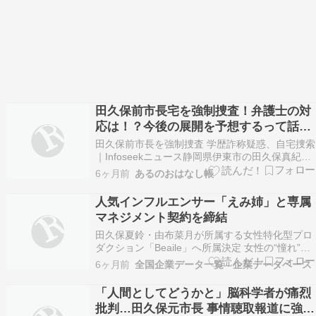
田久保前市長宅を強制捜査！弁護士の対
応は！？今後の展開を予想するって話
し。
田久保前市長を強制捜査 学歴詐称疑惑、自宅捜索
｜Infoseekニュース静岡県伊東市の田久保真紀前
市長（56）の学歴詐称疑惑を巡り、県警は14日、
6ヶ月前
あるのおはなし帳
地方自治法違反などの疑いで刑事告発された田久
保氏の市内にある自...
人気インフルエンサー「えみ姉」と専属
マネジメント契約を締結
田久保夏鈴・由布菜月が所属する女性特化型プロ
ダクション「Beaile」へ所属決定 女性の“憧れ”を
創り出すプロダクションエージェンシー 株式会社
6ヶ月前
全国企業データ一覧 - 企業データベース
Beaile（本社：東京都新宿区、代表取締役社長：
田中 翔）は、SNS総フォロワー数100万人超を誇
「人間としてどうかと」脳科学者が痛烈
る人気インフルエンサー「えみ姉」と…
批判…田久保元市長 事情聴取報道に強気