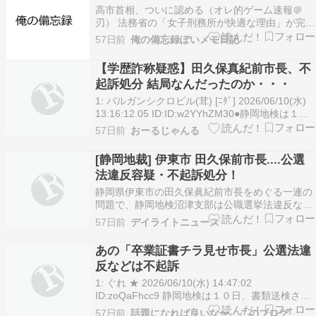
高市首相、ついに認める（オレ的ゲーム速報＠
刃） 法務省の「女子刑務所が快適な理由」が完全
に男女差別だと非難殺到！男子と比べて配慮され
57日前
俺の備忘録ぽいメモ日記
すぎｗｗｗｗｗ（はちま起稿） 可愛い女子配信者
「庭で捕まえてきたミミズを生で食べるわ！」 →
【学歴詐称疑惑】田久保真紀前市長、不
結果・・・ うわぁああああああ（オレ的ゲーム速
起訴処分 結局なんだったのか・・・
報＠刃）…
1: バルガンシクロビル(茸) [ﾆﾀﾞ] 2026/06/10(水)
13:16:12.05 ID:ID:w2YYhZM30●静岡地検は１０
日、書類送検されていた静岡・伊東市の田久保真
57日前
おーるじゃんる
紀前市長の公職選挙法違反などの容疑について、
不起訴処分とした。田久保前市長は４日、報道機
[静岡地裁] 伊東市 田久保前市長....公選
関に提…
法違反容疑・不起訴処分！
静岡県伊東市の田久保眞紀前市長をめぐる一連の
問題で、静岡地検沼津支部は公職選挙法違反など
3つの容疑について不起訴処分としました。 学歴
57日前
デイライトニュース
問題を発端として大きな注目を集めてきた案件だ
けに、今回の判断は市民やネット上でも大きな話
あの「卒業証書チラ見せ市長」公選法違
題となっています。 要点 田久保前伊東市長の公
反などは不起訴
選法違反な…
1: ぐれ ★ 2026/06/10(水) 14:47:02
ID:zoQaFhcc9 静岡地検は１０日、書類送検され
ていた静岡・伊東市の田久保真紀前市長の公職選
57日前
話題になれば良いな〜、このブログ