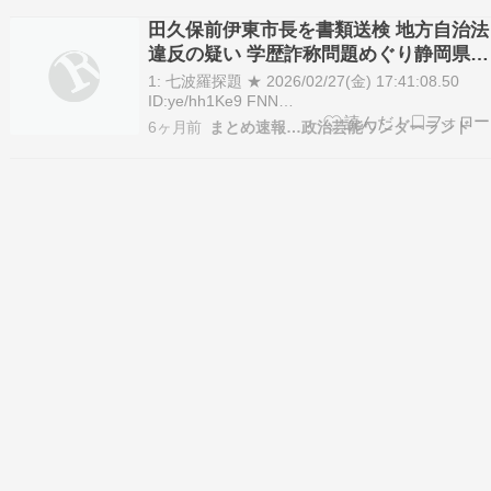
保前市長の学歴詐称問題を巡ってはこれまで警察
田久保前伊東市長を書類送検 地方自治法
が6つの容疑で捜査を…
違反の疑い 学歴詐称問題めぐり静岡県警
が6つの容疑で捜査
1: 七波羅探題 ★ 2026/02/27(金) 17:41:08.50
ID:ye/hh1Ke9 FNN
https://www.fnn.jp/articles/-/1008060 田久保前伊
6ヶ月前
まとめ速報…政治芸能ワンダーランド
東市長を書類送検 地方自治 […] The post 田久保
前伊東市長を書類送検 地方…