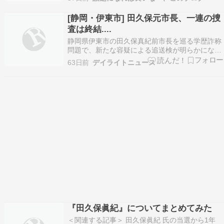
挙法違反などの容疑について、不起訴処分とし
た。 田久保前市長は４日、報道機関に提出した立
[静岡・伊東市] 田久保元市長、一連の捜
候補予定者調査票に虚偽の経歴を…
査は終結....
静岡県伊東市の田久保真紀前市長を巡る学歴詐称
問題で、新たな容疑による追送検が明らかになり
ました。 これまでに起訴されている案件に加え、
63日前
デイライトニュース
公職選挙法違反などの疑いについても捜査が進め
られ、今回の送検で一連の捜査は終結したとみら
れています。 要点まとめ 田久保前市長が学歴詐
称問題を巡…
『田久保眞紀』についてまとめてみた
＜関連する記事＞ 田久保眞紀 氏の当選から1年