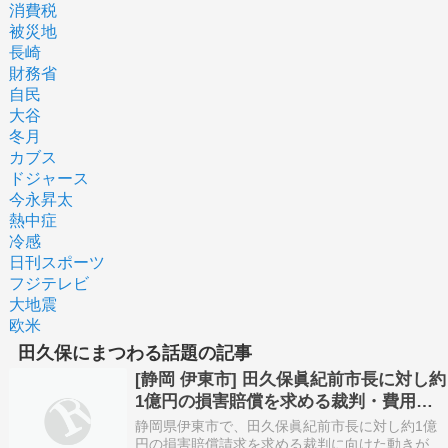
消費税
被災地
長崎
財務省
自民
大谷
冬月
カブス
ドジャース
今永昇太
熱中症
冷感
日刊スポーツ
フジテレビ
大地震
欧米
田久保にまつわる話題の記事
[静岡 伊東市] 田久保眞紀前市長に対し約
1億円の損害賠償を求める裁判・費用の
クラファン目標額150万円達成 7月中に
静岡県伊東市で、田久保眞紀前市長に対し約1億
も提訴...
円の損害賠償請求を求める裁判に向けた動きが進