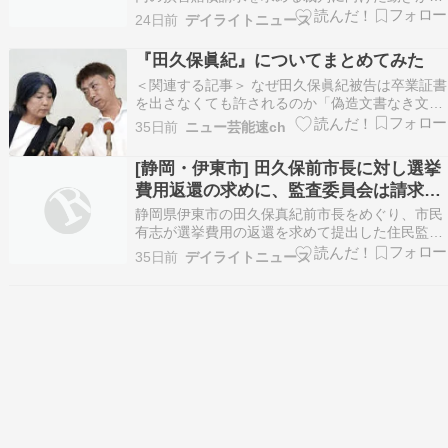
んでいます。市民有志が募っていた裁判費用のク
24日前
デイライトニュース
ラウドファンディングは目標額150万円を達成
し、7月中にも提訴される見通しです。 要点まと
『田久保眞紀』についてまとめてみた
め 市民有志による裁判費用のクラウドファンディ
＜関連する記事＞ なぜ田久保眞紀被告は卒業証書
ングが目標…
を出さなくても許されるのか「偽造文書なき文書
偽造裁判」の行方を元テレビ朝日法務部長が解説
35日前
ニュー芸能速ch
…て、白日のもとに晒せば手っ取り早いのにまど
ろっこしい――。前伊東市長・田久保眞紀被告の
[静岡・伊東市] 田久保前市長に対し選挙
捜査を見て、そう感じた人は多いのではないか。
費用返還の求めに、監査委員会は請求を
これから始…
棄却！
静岡県伊東市の田久保真紀前市長をめぐり、市民
有志が選挙費用の返還を求めて提出した住民監査
請求について、市の監査委員会は請求を棄却しま
35日前
デイライトニュース
した。 今後、市民有志は司法判断を求めるため、
住民訴訟を起こす方針を示しています。 この記事
の要点 伊東市の監査委員会は住民監査請求を棄却
返還請…