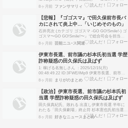
会もコメンテーターも総出で田久保前市長を “嘲
8ヶ月前
ファンサマリィ
笑”…「いじめそのもの」一部視聴者から不快感
12/16(火) 19:39配信 SmartFLASH 続きを読む
【悲報】『ゴゴスマ』で田久保前市長バ
カにされて炎上中…「いじめそのもの」
石井亮次 (カテゴリ ゴゴスマ -GO GO!Smile!-) ゴ
ゴスマ〜GO GO!Smile!〜』で総合司会を担当
中。その一方で、『なるほどプレゼンター!花咲か
8ヶ月前
芸能ニユ−ス関連
タイムズ』（CBCテレビ）を担当していた2012
年には、共演者の1人である友近からの推薦で
伊東市長選、前市議の杉本氏初当選 学歴
『うもれびと』（フジテレ…
詐称疑惑の田久保氏は及ばず
1: 稼げる名無しさん ：2025/12/15(月)
00:48:49.22 ID:3FWE/IMp9 伊東市長選、前市議
の杉本氏初当選 学歴詐称疑惑の田久保氏は及ばず
8ヶ月前
まりがのまとめ
https://topics.smt.docomo.ne.jp/article/asahi/nat
【政治】伊東市長選、前市議の杉本氏初
当選 学歴詐称疑惑の田久保氏は及ばず
田久保真紀氏、敗れる 出直し伊東市長選 半年に
わたる「田久保劇場」終止符 杉本憲也氏初当選
（日刊スポーツ） - Yahoo!ニュース 田久保真紀
8ヶ月前
好きなニュースまとめ
氏、敗れる 出直し伊東市長選 半年にわたる「田
久保劇場」終止符 杉本憲也氏初当選（日刊スポー