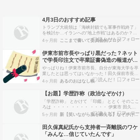
4月3日のおすすめ記事
トランプ大統領は「海峡封鎖でも軍事作戦終了」
を検討か…イランへの“地上作戦”はあるのか？そ
して“石油流通”への影響は？【news23】【衝撃デ
4ヶ月前
ここまで書いて委員会的ブログ
ータ】「努力不足じゃなかった…」女性2倍・高
卒3倍が突きつける格差の現実(ダイヤモンド・オ
伊東市前市長やっぱり黒だった？ネット
ンライン)栃木県で最大震度5弱の地震 新年度初…
で学長印注文で卒業証書偽造の報道が出
ちゃった！
やっぱりね！伊東市前市長、自分が東海大学を卒
業したとは思ってはいなかった！田久保前市長、
ネットで学長印を注文していたそうだ。本当なら
4ヶ月前
あるのおはなし帳
悪質すぎてドン引き。伊東市民は訴えた方がいい
と思う、本当に！本当...
【お題】学歴詐称（政治なぞかけ）
「学歴詐称」 とかけて 「印鑑」 ととく そのここ
ろは ・・・・ ・・・・ ・・・・ 伊東市 田久保
真紀 田久保まき そのこころは ・・・・ ・・・・
5ヶ月前
新【笑いながら脳を鍛える】なぞかけブログ
・・・・ 「肉づけし色つけ過ぎはよく潰れ」
《コメント》 関連記事はこちら
田久保真紀氏から支持者一斉離脱のワケ
https://news.yahoo.co.jp/a…
「みんな…信じていたんです」