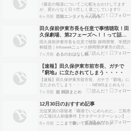
の“マスコミ煽り”姿勢
《最近の報道についてご心配をおかけしてます
が、変わりなく日々忙しく過ごしています!》 続
きを読む ≫ 田久保真紀 炎上批判 時事ニュース
6ヶ月前
芸能エンタメちゃんねる
芸能
田久保前伊東市長を任意で事情聴取！田
久保劇場、第2フェーズへ！！って話
し。
田久保前伊東市長を任意で聴取 静岡県警、学歴詐
称疑惑｜Infoseekニュース静岡県伊東市の田久保
真紀前市長（55）の学歴詐称疑惑を巡り、県警が
7ヶ月前
あるのおはなし帳
地方自治法違反や偽造有印私文書行使などの疑い
で刑事告発された田...
【速報】田久保伊東市前市長、ガチで
『窮地』に立たされてしまう・・・・
【速報】田久保伊東市前市長、ガチで『窮地』に
立たされてしまう・・・・ - NEWSまとめもりー
｜2chまとめブログ【画像】おちち、汗をかかな
7ヶ月前
超 雑談まとめ
いことが証明される・・・mashlife通信【速報】
中革連・野田「自国ファーストの欧米に対抗して
12月30日のおすすめ記事
移民を受け入れる。日本を世界の難民キャンプ
元従業員の容疑者「職場でいじめられた」 三島市
と…
の工場15人刺傷事件【サタデーステーション】田
久保眞紀「伊東市長選」落選も流行語メーカーは
8ヶ月前
ここまで書いて委員会的ブログ
絶好調今シーズン一番の冷え込みも“2025年最後