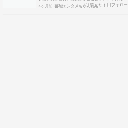
末、東洋大学の学長名などの偽印鑑をインターネ
4ヶ月前
芸能エンタメちゃんねる
ットで注文していたことが警察の捜査で明らかに
なった。ニセ卒業証書を自ら偽造していた可能性
が高まったわけだが、「19.2秒」の流行語を生ん
だ“チラ見せ…