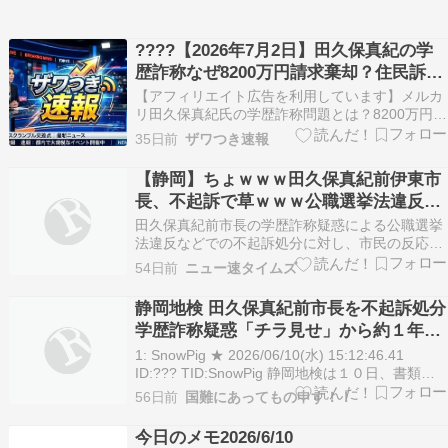
????️【2026年7月2日】田久保真紀の学
歴詐称なぜ8200万円請求棄却？住民訴訟
の衝撃展開
【アフィリエイト広告を利用しています】メルカ
リ田久保真紀氏の学歴詐称問題とは？8200万円の
選挙費用返還請求が棄却された理由と住民訴訟の
35日前
ザワつき速報
行方を解説静岡県伊東市で続く田久保真紀前市長
の学歴詐称問題が、新たな局面を迎えました。市
【静岡】ちょｗｗｗ田久保真紀前伊東市
民有志が「学歴詐称問題によって発生した市議選
長、不起訴で草ｗｗｗ公職選挙法違反っ
や市長選の費…
て何だったんだｗｗｗ
田久保真紀前市長の学歴詐称疑惑による公職選挙
法違反などでの不起訴処分に対し、市民の反応が
分かれる中、伊東市の市政と市民の今後の対応が
54日前
ニュー速タイムズ
問われています。 田久保真紀前市長を刑事告発し
た千葉県の男性 不起訴処分を不服として来週にも
静岡地検 田久保真紀前市長を不起訴処分
検察審査会へ審査申し立てへ=静岡・伊東市 …静
学歴詐称疑惑「チラ見せ」から約１年…
岡県伊東市…
公職選挙法違反など３容疑で捜査も嫌疑
1: SnowPig ★ 2026/06/10(水) 15:12:46.41
不十分で 静岡・伊東市 [6/11]
ID:??? TID:SnowPig 静岡地検は１０日、書類送
検されていた静岡・伊東市の田久保真紀前市長の
56日前
国難にあってもの申す！！
公職選挙法違反などの容疑について、不起訴処分
とした。 つづきはこちら https://news…
今日のメモ2026/6/10