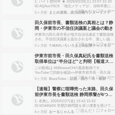
1: バイト歴50年 ★ 2026/03/28(土) 23:07:15.20
ID:AQAuxY5C9 「地元メディアが、当時卒業に必
要な132単位のうち田久保氏は68単位しかとって
5ヶ月前
まとめ速報…政治芸能ワンダーランド
いなかったと2月下旬に報じました。卒業 […]
The post 田久保真紀氏から支持者一斉離脱の…
田久保前市長、書類送検の真相とは？静
岡・伊東市の不信任決議案と議会の動き
伊東市の田久保市長が地方自治法違反で書類送検
され、不信任決議案も提出される中、激しい論争
が続いている。最近、伊東市の田久保前市長が地
5ヶ月前
T-MAXいろいろまとめ記事チャンネル
方自治法違反の疑いで書類送検されたニュースが
報じられました。この案件は、市議会の百条委員
伊東市前市長・田久保真紀氏を書類送検
会における学歴詐称問題の調査に関連しており、
取得単位は“半分ほど”と判明【報道ステ
正当な理由もなく…
ーション】(2026年2月27日)
この動画は ANNnewsCHの最新動画です。
YouTubeで詳細を確認=>伊東市前市長・田久保真
紀氏を書類送検 取得単位は“半分ほど”と判明【報
6ヶ月前
BuzzTube：話題・流行・旬・最新・注目の動画サイト
道ステーション】(2026年2月27日)
【速報】警察に喧嘩売った末路、田久保
前伊東市長を書類送検 静岡県警が6つの
容疑で捜査
1: 名無し 2026/02/27(金) 19:42:15.82
ID:ItO4tKb0X 学歴詐称問題を巡り捜査を受けてい
た伊東市の田久保眞紀前市長が地方自治法違反の
6ヶ月前
おーるじゃんる
疑いで書類送検されたことが分かりました。 田久