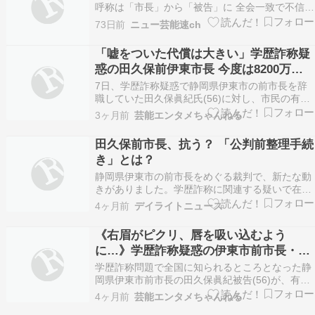
呼称は「市長」から「被告」に 全会一致で不信任
を議決も議会を解散 法律の改正は？ 地方自治に
73日前
ニュー芸能速ch
突き付けられた重い課題 …。この間、田久保眞紀
被告が取った行動は改めて地方自治の在り方が問
「嘘をついた代償は大きい」学歴詐称疑
われるきっかけとなりました。 2025年5月2…
惑の田久保前伊東市長 今度は8200万円
の返還を求められるもネット同情せず
7日、学歴詐称疑惑で静岡県伊東市の前市長を辞
職していた田久保眞紀氏(56)に対し、市民の有志
が監査委員へ住民監査請求を行った。現在の伊東
3ヶ月前
芸能エンタメちゃんねる
市長・杉本憲也氏(44)に対し、市議会議員選挙と
市長選挙に要した費用およそ8,200万円あまりを
田久保前市長、抗う？ 「公判前整理手続
請求するよう勧告することを求めているという。
き」とは？
…
静岡県伊東市の前市長をめぐる裁判で、新たな動
きがありました。学歴詐称に関連する疑いで在宅
起訴された前市長が、「公判前整理手続き」を請
4ヶ月前
デイライトニュース
求したことが報じられています。 裁判の進め方そ
のものに関わる今回の判断は、今後の審理や結論
《右眉がピクリ、唇を吸い込むよう
にも影響を与える可能性があります。 要点 前市
に…》学歴詐称疑惑の伊東市前市長・田
長が公判前整…
久保眞紀被告の会見に見えた「嘘のサイ
学歴詐称問題で全国に知られるところとなった静
ン」と「嘘を突き通すと決めた瞬間」
岡県伊東市前市長の田久保眞紀被告(56)が、有印
私文書偽造・同行使と地方自治法違反の罪で静岡
4ヶ月前
芸能エンタメちゃんねる
地検に在宅起訴された。さらには、卒業証書を自