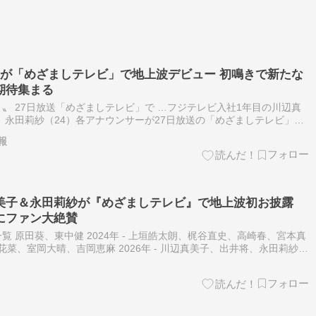
人が「めざましテレビ」で地上波デビュー 初鳴きで新たな
期待集まる
〟 27日放送「めざましテレビ」で …フジテレビ入社1年目の川辺真
）、永田莉紗（24）各アナウンサーが27日放送の「めざましテレビ」
… （出典：サンケイスポーツ） フジテレビのアナウンサー一覧 原田…
報
美子＆永田莉紗が『めざましテレビ』で地上波初お披露
にファン大絶賛
 原田葵、東中健 2024年 - 上垣皓太朗、梶谷直史、高崎春、宮本真
石渡花菜、室岡大晴、吉岡恵麻 2026年 - 川辺真美子、出井将、永田莉紗
通算、入社年順に表記。部署・役職等は現在判明してい…