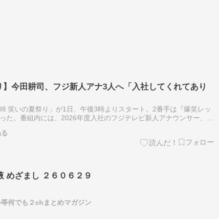
夏祭り】今田耕司、フジ新人アナ3人へ「入社してくれてあり
I8 笑いの夏祭り」が1日、午後3時よりスタート。2番手は『爆笑レッ
となった。番組内には、2026年度入社のフジテレビ新人アナウンサー、川
出井将(でい・まさる)、永田莉紗(ながた・りさ)の3人が…
ねる
 めざまし ２６０６２９
等何でも２chまとめマガジン