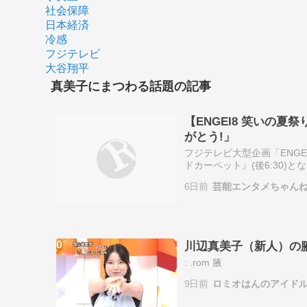
社会保障
日本経済
冷感
フジテレビ
大谷翔平
真美子にまつわる話題の記事
【ENGEI8 笑いの
がとう!」
フジテレビ大型企画「ENGE
ドカーペット』(後6:30)
辺真美子(かわべ・まみこ)、
6日前
芸能エンタメちゃん
川辺真美子（新人）の腋
: .rom 腋
9日前
ロミオはんのアイドル