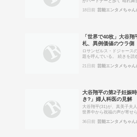
がパートナーと歩く”晴れ舞台
であるドジャース・大谷翔平(
18日前
芸能エンタメちゃん
「世界で40枚」大谷翔
札、異例価値のウラ側
ロサンゼルス・ドジャースの大
題を呼んでいる。 続きを読む ≫
SNS フリマ 芸能
21日前
芸能エンタメちゃん
大谷翔平の第2子妊娠時
き?」婦人科医の見解
大谷翔平(31)が、真美子
世界中から祝福の声が寄せら
て《母体への負担が心配》と
36日前
芸能エンタメちゃん
家…