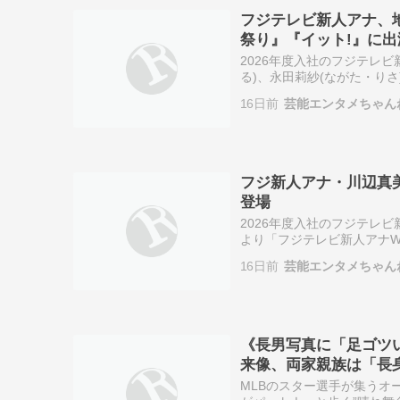
フジテレビ新人アナ、地
祭り』『イット!』に
2026年度入社のフジテレ
る)、永田莉紗(ながた・りさ
テレビの報道・情報番組およ
16日前
芸能エンタメちゃん
フジ新人アナ・川辺真
登場
2026年度入社のフジテレ
より「フジテレビ新人アナW
に初登場する。 続きを読む 
16日前
芸能エンタメちゃん
《長男写真に「足ゴツ
来像、両家親族は「長
MLBのスター選手が集うオ