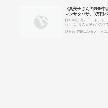
《真美子さんの妊娠中
マンサタバサ」3万円
ンとは
日本時間6月25日、ドジャ
れたばかりの我が子が男児で
サタバサ ZARA 芸能
36日前
芸能エンタメちゃん