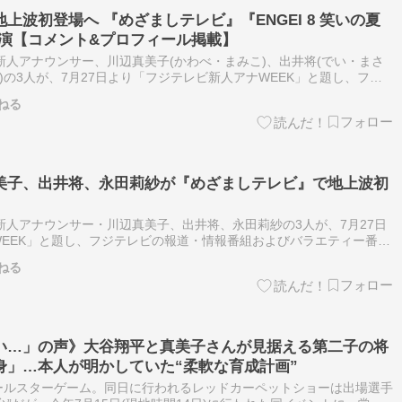
上波初登場へ 『めざましテレビ』『ENGEI 8 笑いの夏
出演【コメント&プロフィール掲載】
ビ新人アナウンサー、川辺真美子(かわべ・まみこ)、出井将(でい・まさ
)の3人が、7月27日より「フジテレビ新人アナWEEK」と題し、フジ
びバラエティー番組に初登場する。 続きを読む ≫ アナウンサー…
ねる
美子、出井将、永田莉紗が『めざましテレビ』で地上波初
ビ新人アナウンサー・川辺真美子、出井将、永田莉紗の3人が、7月27日
EEK」と題し、フジテレビの報道・情報番組およびバラエティー番組
≫ アナウンサー フジテレビ テレビCM 芸能
ねる
い…」の声》大谷翔平と真美子さんが見据える第二子の将
身」…本人が明かしていた“柔軟な育成計画”
ールスターゲーム。同日に行われるレッドカーペットショーは出場選手