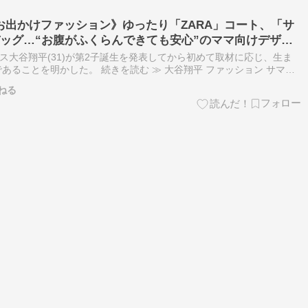
お出かけファッション》ゆったり「ZARA」コート、「サ
バッグ…“お腹がふくらんできても安心”のママ向けデザイ
ース大谷翔平(31)が第2子誕生を発表してから初めて取材に応じ、生ま
あることを明かした。 続きを読む ≫ 大谷翔平 ファッション サマン
ねる