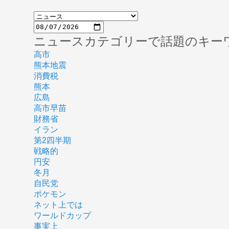
ニュースカテゴリーで話題のキー
高市
熊本地震
消費税
熊本
広島
高市早苗
財務省
イラン
第2四半期
戦略的
円安
冬月
自民党
ポケモン
ネット上では
ワールドカップ
事実上