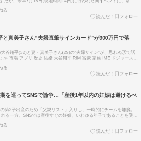
”だが、今年7月15日(現地時間14日)に行われた同イベントに、常連
31)の姿はなかった。スポーツ紙記者が語る。 続きを読む ≫ 大…
ねる
平と真美子さん“夫婦直筆サインカード”が900万円で落
谷翔平(32)と妻・真美子さん(29)の“夫婦サイン”が、思わぬ形で話
 市場 アプリ 歴史 結婚 大谷翔平 RIM 富豪 家族 IME ドジャース
ねる
期を巡ってSNSで論争…「産後1年以内の妊娠は避けるべ
夫人の第2子出産のため「父親リスト」入りし、一時的にチームを離脱。
れる一方、SNSでは産後すぐの妊娠、いわゆる年子であることを受け
疑問視する声もあがった。 続きを読む ≫ 妊娠出産 医療 大谷翔平
ねる