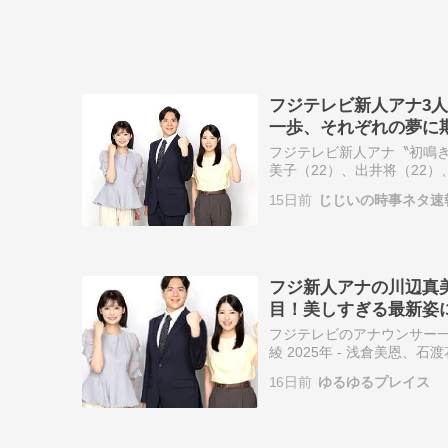
フジテレビ新人アナ3
一歩、それぞれの夢に
フジテレビ新人アナ〝初鳴き
美子（22）、出井将（22
（月～金曜前5.25）で〝初
15日前
じじいの時事ネタ速
フジ新人アナの川辺真
目！美しすぎる最新姿
フジテレビのアナウンサー一覧
綾 2025年 - 浅倉美恩、
旧ニッポン放送時代からの
16日前
ゆるゆるプレイス