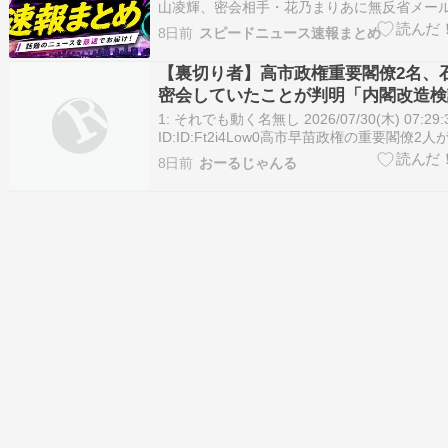
山凌輝、密会相手・花乃まりあに無反省メー
ターカップル爆誕じゃないの？」 [Ailuropoda
8日前
スピードニュース速報まとめ
melanoleuca★]）1 Ailuropoda melanoleuca
2026/07/29(水) 12…
【裏切り者】高市政権重要閣僚2名、
密会していたことが判明「内閣改造検
が出た理由はこれか」
1: それでも動く名無し 2026/07/30(木) 07:29:3
ID:ID:Ft2i4Low0高市早苗政権の重要閣僚2
を翌々日に控えた7月23日夜、六本木の創作
8日前
おーるじゃんる
茂前首相らと会食を共にしていたことが、「
取材でわかった。2人のほか、…