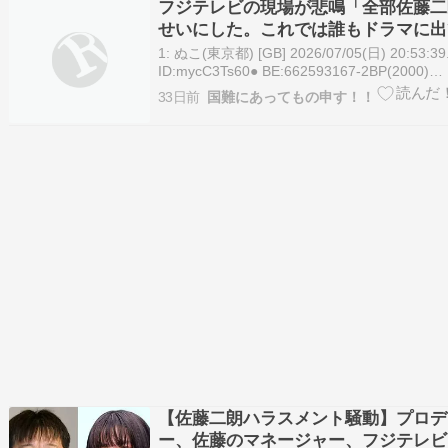
フジテレビの現場が悲鳴「全部佐藤二
せいにした。これでは誰もドラマに出
い」 [7/5]
1: ぬこ(東京都) [GB] 2026/07/05(日) 20:53:39
ID:mycC3Ts60● BE:662593167-2BP(2000)
https://news.yahoo.co.jp/articles/cb44975
33日前
国難にあってもの申す！！
【佐藤二朗ハラスメント騒動】プロデ
ー、佐藤のマネージャー、フジテレビ