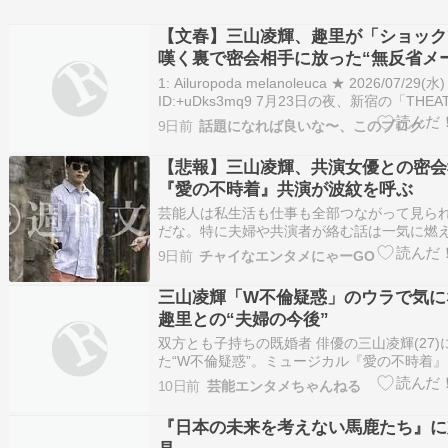
【文春】三山凌輝、趣里が「ショック
嘆く裏で密会相手に放った“無反省メ
撃中身「令和のスターカップル爆誕じ
1: Ailuropoda melanoleuca ★ 2026/07/29(水)
の？」
ID:+uDks3mq9 7月23日の夜、新宿の「THEA
MILANO-Za」は緊張感が張り詰めていた。 
9日前
話題になれば良いな〜、このブログ
ュージカル『愛の不時着』で主演を務める三山
【悲報】三山凌輝、共演女優との密会
『愛の不時着』共演が波紋を呼ぶ
芸能人は私生活も仕事も全部つながって見ら
だな。特に夫婦や共演者が絡む話は一気に燃
局は当事者の説明と事実関係が出そろうまで
9日前
チャイなエンタメにゃーGO
が一番だと思いますが…＜関連する記事＞ 《
「趣里さんは知っている？」“愛の不時着”共
三山凌輝「W不倫疑惑」のウラで気に
密会、三山凌輝を「…
趣里との“夫婦の今後”
双方とも子持ちの既婚者 俳優の三山凌輝(27)
た“W不倫疑惑”。ミュージカル『愛の不時着
元宝塚歌劇団花組トップ娘役の女優・花乃まりあ
10日前
芸能エンタメちゃんねる
深夜に都内のホテルや三山の自宅マンション
ールームで度々時間を過ごしていたと7月23
『日本の未来を考えない馬鹿たち』に
刊文…