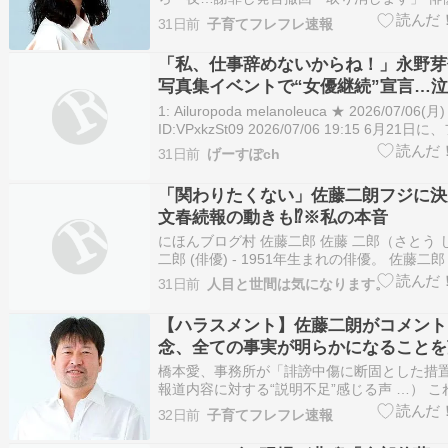
（57）が8日、Xを更新し、女優の橋本愛（3
31日前
子育てフレフレ速報
レビ系ドラマ「夫婦別姓刑事」（6月23日最
一連の報道について「… （出典：スポニチア
「私、仕事辞めないからね！」永野芽
（出…
写真集イベントで“女優継続”宣言…
ァンを励まし、新たな作品の示唆も
1: Ailuropoda melanoleuca ★ 2026/07/06(月)
ID:VPxkzSt09 2026/07/06 19:15 6月2
＆スタイルブック スペシャルBOX『MAGNOL
31日前
げーすぽch
（SDP）を発売した永野芽郁（…
「関わりたくない」佐藤二朗フジに決
文春続報の動きも⁉※私の本音
にほんブログ村 佐藤二郎 佐藤 二郎（さとう 
二郎 (俳優) - 1951年生まれの俳優。 佐藤二郎 (
カイドウ競馬の騎手・調教師。ステイヤーズ
31日前
人目と世間は気になります。
験者。 佐藤二朗 - 1969年生まれの俳優。 佐藤二
野球選手・コーチの「…
【ハラスメント】佐藤二朗がコメント
念、全ての事実が明らかになることを
す」所属事務所「到底受け入れられな
橋本愛、事務所が「誹謗中傷に断固とした措
報道内容に対する“説明不足”感じる声 …） 
春」ならびに同誌のウェブサイトに報じられ
32日前
子育てフレフレ速報
藤二朗の橋本へのハラスメント報道を受けたも
藤さんと橋本さんはドラマ… （出典：SmartFL