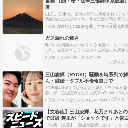
書籍 【顕・密・法華三部経体系総論】
著
(上記、記事は、当時の新聞に掲載されていた
系総論の広告記事です。著者近影の写真背景
樹木が映って、とても印象的です。下段の記
7日前
浮世絵と印象派を通して学ぶ４次元世
週刊文春に掲載された法華三部経体系総論の広
私が大学4年生で、顕の法華を読み始めていた時
ガス漏れの怖さ
頭)、週…
昨日の九州熊本を中心とする地震のニュース
った。被害がどこまで拡大するか誰にも想像
うが、最初の巨大地震、震度７から１時間半
8日前
たかが一生、されど一生
熊本のイオンモールで起きたガス爆発のショ
い。正直に言うが、地震発生のニュースを受け
テレビはもうこれ一…
三山凌輝（RYOKI）騒動を時系列で
ん・結婚・ダブル不倫報道まで
2025年4月頃｜Rちゃんとの婚約トラブルが
春」が、三山凌輝さんと人気YouTuber・R
里さん）の婚約を巡るトラブルを報道しまし
8日前
チャイなエンタメにゃーGO
は、婚約していたとされる。高額なプレゼン
援があったと報じられた。その後、婚約が破
【文春砲】三山凌輝、花乃まりあとの
伝えられた…
で波紋 趣里が「ショックです」と告
（出典 【文春】《趣里が記者に告白「ショッ