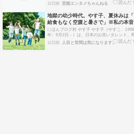
組では妻が俳優・趣里で1児が誕生した三山凌
12日前
芸能エンタメちゃんねる
性の夫との間に1子がいる元宝塚娘役トップの
の週刊文春の報道を取り上げた。2人は舞台『
地獄の幼少時代。やす子、夏休みは「
で共…
給食もなく空腹と暑さで」※私の本音
にほんブログ村 やす子 やす子（やすこ、199
年〉9月2日 - ）は、日本のお笑いタレント、
官。ソニー・ミュージックアーティスツ所属
12日前
人目と世間は気になります。
かのん（やすい かのん）。 山口県宇部市出身
両親が離婚したため、実母に引き取られて成