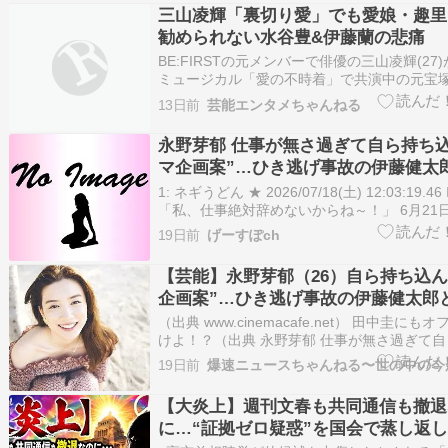
三山凌輝「裏切り愛」でも愛娘・趣里
勧められない水谷豊&伊藤蘭の悲痛
BE:FIRSTの元メンバーで俳優の三山凌輝(27
ミュージカル「愛の不時着」で共演中の元宝
の花乃まりあ(33)と、シティーホテルで密会
13日前
芸能エンタメちゃんねる
月23日発売の「週刊文春」が報じた。 続きを読
豊 伊藤蘭 趣里 三山凌輝 ゴシップ 芸能
永野芽郁 仕事が無さ過ぎて自ら持ち込
マ企画案”…ひき逃げ事故の伊藤健太
ル主演
1: ネギうどん ★ 2026/07/18(土) 12:03:19.46 I
「私、仕事絶対辞めないからね～！」 6月21
写真集『MAGNOLIE』（SDP）の発売を記
19日前
げーすぽch
ベントで女優の永野芽郁（26）は豪語した。
ファン…
【芸能】永野芽郁（26）自ら持ち込ん
企画案”…ひき逃げ事故の伊藤健太郎
主演
（出典 www.cinemacafe.net） 田中圭に
けよ！？（出典 永野芽郁 仕事が無さ過ぎて
だ“ドラマ企画案”…ひき逃げ事故の伊藤健太
19日前
主演 [ネギうどん★]）1 ネギうどん ★ ：2026/0
12:03:19.46 …
【大炎上】週刊文春も共同通信も撤退
に…“証拠ゼロ疑惑”を国会で蒸し返