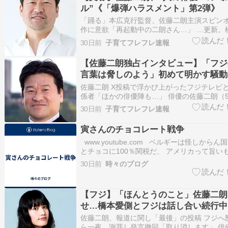
ル”《「爆弾ハラスメント」第2弾》
「踊る」本広克行監督、佐藤二朗主演スピン
作に意欲「再起動中の二朗さん…」 …更新。
る「ハラスメント」疑惑を伝えた一連の報道
30日前
子育てフレフレ速報
佐藤二朗が降板したドラマについて、制作に
した。 佐藤と橋本は4月期… （出典：日刊ス
【佐藤二朗独占インタビュー】「フジ
典 www…
言葉は脅しのよう」初めて明かす騒動
「俳優人生終わるかもと怖く…」
佐藤二朗 X投稿で浮かび上がったフジテレビと
係者「ほかの俳優陣も…」 俳優の佐藤二朗（
レビの連続ドラマ「夫婦別姓刑事」（6月23
30日前
子育てフレフレ速報
共演した女優の橋本愛（30）にハラスメント
られた件… （出典：スポニチアネックス） （出典
寅さんのチョコレート戦争
www.youtube.com ベルギーは怪しから
とチョコに100％関税だ、 アメリカって旨い
だから旨いチョコに関税掛けると 米国民が怒
30日前
時々のブログ
ん・・・ 以下Twitterより・・・ ＜記事よ
審査会は8日の幹事懇談会で、憲法…
【フジ】「ほんとうのこと」佐藤二朗
せ…橋本愛側とフジは話し合い続行中
後のキャリアに関する話も
佐藤二朗、報道に関し「最後」の投稿 フジへ
ら一夜…謝罪し発言撤回「取り消します」 俳