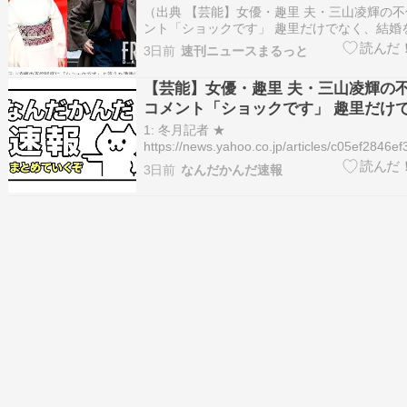
婚を祝福した義母・伊藤蘭への裏切り
（出典 【芸能】女優・趣里 夫・三山凌輝の
ント「ショックです」 趣里だけでなく、結婚
母・伊藤蘭への裏切り [冬月記者★]）1 冬月記
3日前
速刊ニュースまるっと
2026/08/04(火) 09:14:56.69
ID:kY2p5CUg9https://news.yaho…
【芸能】女優・趣里 夫・三山凌輝の
コメント「ショックです」 趣里だけ
婚を祝福した義母・伊藤蘭への裏切り
1: 冬月記者 ★
https://news.yahoo.co.jp/articles/c05ef28
https://i.imgur.com/JMg7UkU.jpeg 三山
3日前
なんだかんだ速報
里が傷心コメント 結…