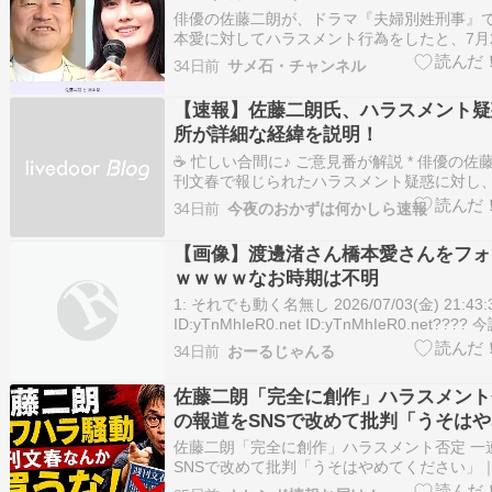
俳優の佐藤二朗が、ドラマ『夫婦別姓刑事』
本愛に対してハラスメント行為をしたと、7月
「週刊文春」が報じました。この報道をきっ
34日前
サメ石・チャンネル
スメント騒動は必要以上に拡大しているよう
このニュースを知ったとき、率直に「またか
【速報】佐藤二朗氏、ハラスメント疑
ざりしました。佐藤二…
所が詳細な経緯を説明！
☕ 忙しい合間に♪ ご意見番が解説 * 俳優の佐
刊文春で報じられたハラスメント疑惑に対し
を通じてコメントを発表しました。 * 佐藤氏
34日前
今夜のおかずは何かしら速報
に芝居を行ったことがこのような報道になっ
念。すべての『事実』が明らかになることだ
【画像】渡邊渚さん橋本愛さんをフォ
ます」と…
ｗｗｗｗなお時期は不明
1: それでも動く名無し 2026/07/03(金) 21:43:3
ID:yTnMhIeR0.net ID:yTnMhIeR0.net??
注目ニュース【悲報】 グエン・キム・バン容
34日前
おーるじゃんる
太陽光発電所から電線を盗んで逮捕される… 
サイ…
佐藤二朗「完全に創作」ハラスメント
の報道をSNSで改めて批判「うそは
さい」
佐藤二朗「完全に創作」ハラスメント否定 一
SNSで改めて批判「うそはやめてください」｜In
ュース俳優の佐藤二朗（57）が3日、フジテ