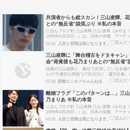
共演者からも総スカン！三山凌輝、花
との“無反省”談笑ぶり ※私の本音
にほんブログ村 三山凌輝 三山 凌輝（みやま 
1999年4月26日 - ）は、日本の俳優、アー
家。BE:FIRSTの元メンバーで現在はソロ活
5日前
人目と世間は気になります。
屋市出身。 愛知県名古屋市出身。実家は花屋
る。3歳から小学校2年生までインターナショ
三山凌輝に「舞台稽古をドタキャン」
会”発覚後も花乃まりあとの“無反省”
共演者からも総スカン
俳優の三山凌輝と、舞台で共演している女優
との“不適切な関係”が7月22日に「週刊文春
発覚し、その後も、2人のメールのやり取りが
5日前
芸能エンタメちゃんねる
ど、泥沼化が止まらない。そんななか、舞台
いるが、共演者からの信頼も低下しているとい
離婚フラグ「このパターンは…」三山
読む ≫…
乃まりあ ※私の本音
にほんブログ村 三山凌輝 三山 凌輝（みやま 
1999年4月26日 - ）は、日本の俳優、アー
家。BE:FIRSTの元メンバーで現在はソロ活
6日前
人目と世間は気になります。
屋市出身。 愛知県名古屋市出身。実家は花屋
る。3歳から小学校2年生までインターナショ