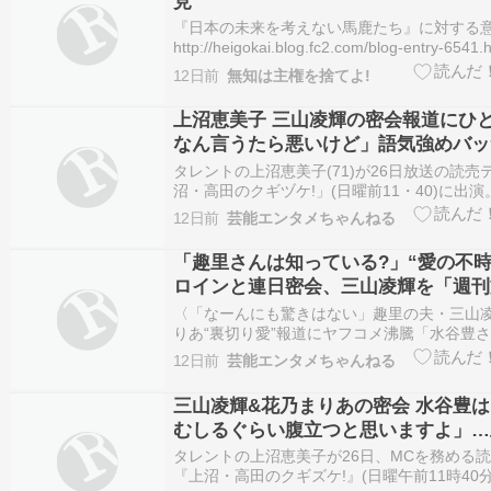
見
『日本の未来を考えない馬鹿たち』に対する
http://heigokai.blog.fc2.com/blog-entry-65
新しいスローガンである「暮らしが、先だ。
12日前
無知は主権を捨てよ!
「週刊文春ネタが、先だ。」と感じるような
札付きの嘘つきで、国会でも嘘…
上沼恵美子 三山凌輝の密会報道にひ
なん言うたら悪いけど」語気強めバッ
タレントの上沼恵美子(71)が26日放送の読売
沼・高田のクギヅケ!」(日曜前11・40)に出演
「週刊文春」(文芸春秋)が報じている、元BE:F
12日前
芸能エンタメちゃんねる
の三山凌輝(27)と元宝塚トップ娘役の女優・
(33)の連日密会について言及した。 続き…
「趣里さんは知っている?」“愛の不時
ロインと連日密会、三山凌輝を「週刊
直撃した!「2人の関係は“不時着”して
〈「なーんにも驚きはない」趣里の夫・三山
りあ“裏切り愛”報道にヤフコメ沸騰「水谷豊
お気の毒です」「子どもが生まれたばかりな
12日前
芸能エンタメちゃんねる
ての自覚なし」〉から続く 続きを読む ≫ 三山
りあ 趣里 文春 ゴシップ 芸能
三山凌輝&花乃まりあの密会 水谷豊
むしるぐらい腹立つと思いますよ」…
子が推察
タレントの上沼恵美子が26日、MCを務める
『上沼・高田のクギズケ!』(日曜午前11時40