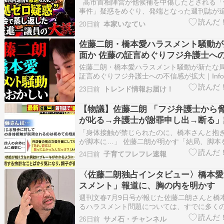
一議員の大誤算
高市首相陣営が他候補を中傷したとされる「
事件」疑惑をめぐり、発端となった週刊誌が
実上後退させ、通信社も記事を訂正・謝罪しま
20日前
本家いなてい
に、問題の動画を作成したとされる当人も「
の具体的な指示はなかった」と証言しました
佐藤二朗・橋本愛ハラスメント騒動が
かか…
面か 佐藤の証言めぐりフジ弁護士へ
拡大
佐藤二朗・橋本愛ハラスメント騒動が新たな局
証言めぐりフジ弁護士への不信感が拡大｜Infos
ス俳優の佐藤二朗と俳優の橋本愛のハラスメ
23日前
トレンド情報お届け！
ぐり、ネット上ではフジテレビと同局のコン
担当弁護士への批判の声が集まる新展開となっ
【物議】佐藤二朗 「フジ弁護士から
23日…
が叱る→弁護士が謝罪申し出→断る」
SNS物議…真相を弁護士に直撃
「身体接触が禁じられたのに、橋本さんと抱
が脚本に…」 佐藤二朗が明かす「結局、脚本
事態に」 …月1日配信の「週刊文春 電子版」
24日前
子育てフレフレ速報
春」）は、同ドラマで主演の佐藤二朗が、撮
く主演の橋本愛へのハラスメント行為に及んだ
〈佐藤二朗独占インタビュー〉橋本愛
惑”… （出典…
スメント」報道に、胸の内を明かす
週刊文春7月9日号が報じた佐藤二朗さんと橋
るハラスメント問題については、すでに多く
まな意見を述べています。議論も出尽くした
26日前
サメ石・チャンネル