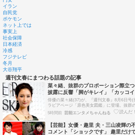
イラン
自民党
ポケモン
ネット上では
事実上
社会保障
日本経済
冷感
フジテレビ
冬月
大谷翔平
週刊文春にまつわる話題の記事
菜々緒、抜群のプロポーション際立つ
披露に反響「脚がキレイ」「カッコイ
色美女図鑑』に登場
俳優の菜々緒(37)が、『週刊文春』8月6日号(
ラビアページ「原色美女図鑑」に登場。抜群
ョンを披露し、反響を呼んでいる。 続きを読む
5時間前
芸能エンタメちゃんねる
俳優 モデル 芸能
【芸能】女優・趣里 夫・三山凌輝の
コメント「ショックです」 趣里だけ