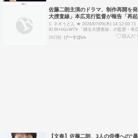
す。しかし、文春の記事のどこが誇張されて
して佐藤さん自身が何を考え、何を伝えたか
佐藤二朗主演のドラマ、制作再開を発
らかにならなければ、…
大捜査線」本広克行監督が報告「再起
朗さん」
1: ネギうどん ★ 2026/07/09(木) 14:12:03.71
ID:BI+hGcW79 「踊る大捜査線」の監督・
日、自身のXを更新。ハラスメント報道渦中の
29日前
げーすぽch
二朗（57）について、佐藤が主演予定のスピ
の制作を再開させたと発表した。 佐…
【文春】佐藤二朗、3人の俳優への“