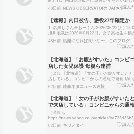
問われた内田梨瑚被告に懲役27年を言い渡し
傍聴席から男が「報われねぇぞ」などと叫び
48日前
NEWS OBSERVATORY JAPAN
入し、一時休廷に。男は建造物侵入の疑いで
た。 Photo： 内田被告に懲役２７年判決 廷
【速報】内田被告、懲役27年確定か
1: 名無しさん＠おーぷん 2026/06/22(月) 15:02
旭川地裁は2026年6月22日、女子高校生を
○した罪などに問われた内田梨瑚被告（23）に
48日前
話題になれば良いな〜、このブログ
判決を言い渡しました。 続きは下記 【速報
に求刑通り懲役2…
【北海道】「お腹がすいた」コンビニ
店した女児保護 母親ら逮捕
（出典 【北海道】「女の子がお腹がすいたと
店している」コンビニからの通報で発覚 幼い
酒 母親と交際相手を逮捕 [ぐれ★]）1 ぐれ ★
62日前
時事ネタニュース速報
2026/06/08(月) 08:57:17.13 ID:WPp9iqKL9
信 STVニ…
【北海道】「女の子がお腹がすいたと
で来店している」コンビニからの通報
娘を放置し飲酒 母親と交際相手を逮
（出典元：
https://news.yahoo.co.jp/articles/be726d
子供が可哀そうですね。（出典 【北海道】「
62日前
キワメタイ
がすいたと言って1人で来店している」コン
で発覚 …