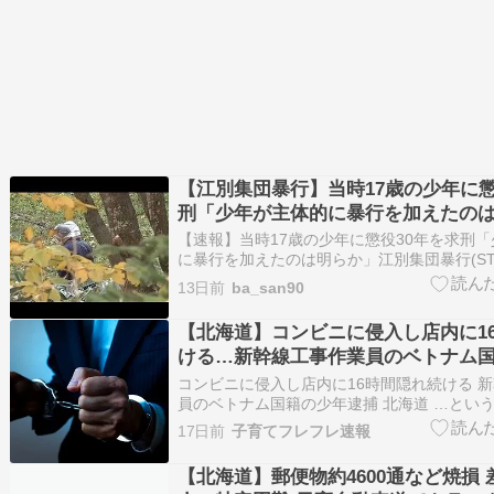
【江別集団暴行】当時17歳の少年に懲
刑「少年が主体的に暴行を加えたの
【速報】当時17歳の少年に懲役30年を求刑
に暴行を加えたのは明らか」江別集団暴行(S
海道) - Yahoo!ニュース 【速報】当時17歳
13日前
ba_san90
を求刑「少年が主体的に暴行を加えたのは明
暴行(STVニュース北海道) Yahoo!…
【北海道】コンビニに侵入し店内に1
ける…新幹線工事作業員のベトナム
捕
コンビニに侵入し店内に16時間隠れ続ける 
員のベトナム国籍の少年逮捕 北海道 …という
べに対し少年は、「コンビニに盗みに入った
17日前
子育てフレフレ速報
い」と容疑を認めています。 少年は北海道新
伸工事の作業員で、警察は… （出典：STV
【北海道】郵便物約4600通など焼損
…