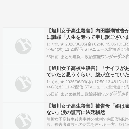
【旭川女子高生殺害】内田梨瑚被告
に謝罪「人生を奪って申し訳ござい
し傍聴席に30秒以上一礼 ★2
1: ぐれ ★ 2026/06/05(金) 02:46:45.06 ID:ER
>>6/4(木) 11:23配信 STVニュース北海道
子高校生を橋から転落させ、殺害したなどの罪 […]
65日前
まとめ速報…政治芸能ワンダーラン
【旭川女子高生殺害】内田梨瑚被告が初めて
【旭川女子高校生殺害】「ナイフが
ていたと思うくらい、腹が立ってい
被告が橋に向かう前の心境述べる ★2
1: ぐれ ★ 2026/06/03(水) 17:50:13.48 ID:x
>>6/3(水) 11:42配信 STVニュース北海道
子高校生を橋から転落させ、殺害したなどの罪 […]
66日前
まとめ速報…政治芸能ワンダーラン
【旭川女子高校生殺害】「ナイフがあったら
【旭川女子高生殺害】被告母「娘は
ない」涙の証言に法廷騒然
旭川女子高校生殺害事件の裁判で内田梨瑚被
言。被害者遺族への謝罪を述べる一方、娘に