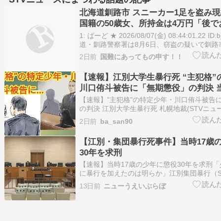
北海道釧路市 スニーカー1足を盗み現
国籍の50歳女、所持金は4万円「後
ば許されると思った」[8/7]
1: ばーど ★ 2026/08/07(金) 08:44:01.22 ID
道・釧路警察署は8月6日、窃盗の疑いで釧路
の女（50）を現行犯逮捕しました。 女は6日
2日前
国難にあってもの申す！！
釧路市昭和中央にある商業施設のリサイクル
ークマンのス…
【速報】江別大学生暴行死 “主犯格”
川口侑斗被告に「無期懲役」の判決 当
に「懲役30年」の判決
【速報】"主犯格"の特定少年・川口侑斗被告
の判決 江別大学生暴行死 札幌地裁(STVニュー
Yahoo!ニュース 【速報】"主犯格"の特定少
2日前
ba_san90
「無期懲役」の判決 江別大学生暴行死 札幌地
ス北海道) Yahoo!ニュース …
【江別・集団暴行死事件】当時17歳
30年を求刑
【速報】当時17歳の少年に懲役30年を求刑
に暴行を加えたのは明らか」江別集団暴行（S
海道） - Yahoo!ニュース 【速報】当時17歳
13日前
ニューうえいぶらぼ
年を求刑「少年が主体的に暴行を加えたのは
団暴行（STVニュース北海道） Yahoo!…