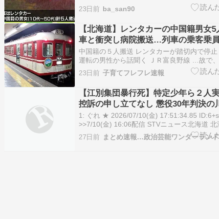
ンタカーの中国籍男女5人 踏切で列車と衝突
23日前
ba_san90
の乗客乗員は約100人 JR富良野線 日テレNEWS
日テレNNNN) レン…
【北海道】レンタカーの中国籍男女5
車と衝突し病院搬送…列車の乗客乗員
JR富良野線
中国籍の５人搬送 レンタカーが踏切内で停止
運転の男性から話聞く ＪＲ富良野線 …故で
前、踏切の線路上に停止していたことがわかり
23日前
子育てフレフレ速報
Ｒ富良野線の上富良野駅と美馬牛駅の間にあ
月１６日午後５時４５分ごろ… （出典：0:49）
【江別集団暴行死】特定少年ら２人
控訴の申し立てなし 懲役30年判決の
訴
1: ぐれ ★ 2026/07/10(金) 17:51:34.85 ID:6
>>7/10(金) 16:06配信 STVニュース北海
子大学生が集団暴行を受け死亡した事件の裁 […] 
27日前
まとめ速報…政治芸能ワンダーラン
【江別集団暴行死】特定少年ら２人実刑判決