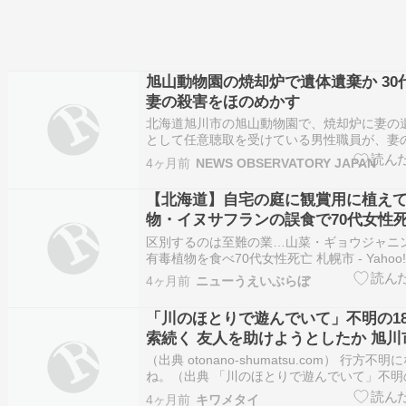
旭山動物園の焼却炉で遺体遺棄か 30
妻の殺害をほのめかす
北海道旭川市の旭山動物園で、焼却炉に妻の
として任意聴取を受けている男性職員が、妻
かしていることが新たに分かりました。焼却
4ヶ月前
NEWS OBSERVATORY JAPAN
認されておらず、警察は遺体が焼却された可
を進めています。動物園は休園期間中で現場
【北海道】自宅の庭に観賞用に植え
ます。 …
物・イヌサフランの誤食で70代女性
区別するのは至難の業…山菜・ギョウジャニ
有毒植物を食べ70代女性死亡 札幌市 - Yahoo
するのは至難の業…山菜・ギョウジャニンニク
4ヶ月前
ニューうえいぶらぼ
植物を食べ70代女性死亡 札幌市 Yahoo!ニュ
Yahoo!ニュース） （出典 d2v…
「川のほとりで遊んでいて」不明の1
索続く 友人を助けようとしたか 旭
潭
（出典 otonano-shumatsu.com） 行方
ね。（出典 「川のほとりで遊んでいて」不明
捜索続く 友人を助けようとしたか 旭川市・神
4ヶ月前
キワメタイ