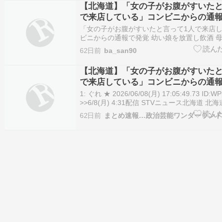
【北海道】「女の子がお腹がすいたと
で来店している」コンビニからの通報
娘を放置し飲酒 母親と交際相手を逮
「女の子がお腹がすいたと言って1人で来店
ビニからの通報で発覚 幼い娘を放置し飲酒 
を逮捕 - Yahoo!ニュース 「女の子がお腹が
62日前
ba_san90
人で来店している」コンビニからの通報で発覚
置し飲酒 母親と交際相手を逮捕 Yahoo!ニュ
【北海道】「女の子がお腹がすいたと
で来店している」コンビニからの通報
娘を放置し飲酒 母親と交際相手を逮捕
1: ぐれ ★ 2026/06/08(月) 17:05:49.73 ID:WP
>>6/8(月) 4:31配信 STVニュース北海道 
は２０２６年６月７日、保護責任者遺棄の疑い […]
62日前
まとめ速報…政治芸能ワンダーラン
【北海道】「女の子がお腹がすいたと言って