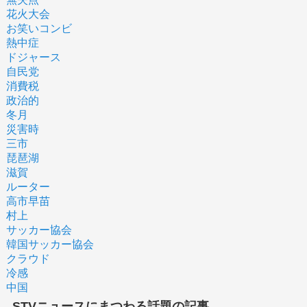
花火大会
お笑いコンビ
熱中症
ドジャース
自民党
消費税
政治的
冬月
災害時
三市
琵琶湖
滋賀
ルーター
高市早苗
村上
サッカー協会
韓国サッカー協会
クラウド
冷感
中国
STVニュースにまつわる話題の記事