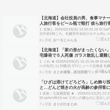
【北海道】会社役員の男、食事マナ
人旅行客をビール瓶で殴打 彼ら旅行
んて無理すぎる要求だった模様
1: 名無し 2026/02/18(水) 14:50:32.18 ID:Sa
日午前1時ごろ、札幌市中央区のホテル内レ
称会社役員の男（50）が中国籍の旅行客（5
6ヶ月前
おーるじゃんる
ル瓶で殴り、けがをさせた疑いで現行犯逮捕
面識はなく、…
【北海道】「家の形がまったくない
宅爆発で５人死傷 ガラス散乱し避難
札幌市
1: ぐれ ★ 2026/02/09(月) 16:15:34.48 ID:eI
>>2/9(月) 11:59配信 STVニュース北海道
の沢で住宅が爆発する火事があり、１人が死亡 […]
6ヶ月前
まとめ速報…政治芸能ワンダーラン
【北海道】「家の形がまったくない」２階建
「ひざは溶けてどろどろ」しめ飾り
と…どんど焼きの火が高齢の参拝客に
神社
1 名前：七波羅探題 ★：2026/01/12(月) 22:37
ID:obHnVfK19.net ズボンの膝なのに見出
ナルすぎだろ 「ひざは溶けてどろどろ」しめ
7ヶ月前
まりがのまとめ
ようと…どんど焼きの火が参拝客に 函館・湯倉