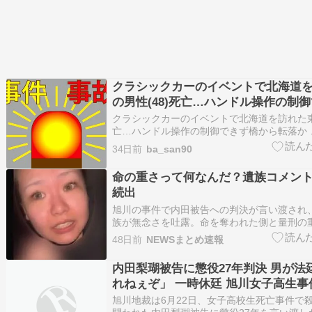
クラシックカーのイベントで北海道
の男性(48)死亡…ハンドル操作の制
舞うように橋から転落か
クラシックカーのイベントで北海道を訪れた
亡…ハンドル操作の制御できず橋から転落か 
橋から転落した事故で、意識不明で搬送され
34日前
ba_san90
たのは東京都に住む男性（48）だったことが
事故があったのは、石狩市の茨… (出典:STV
命の重さって何なんだ？遺族コメン
…
続出
旭川の事件で内田被告への判決が言い渡され
族が無念さを吐露。命を奪われた側と量刑の
が浮き彫りに。これはさすがに遺族側の気持
48日前
NEWSまとめ速報
すぎるだろ。失った側は人生がそこで終わる
て、その後ずっと抱えて生きるんだよな。判
内田梨瑚被告に懲役27年判決 男が法
ちが整理され…
れねぇぞ」 一時休廷 旭川女子高生事
旭川地裁は6月22日、女子高校生死亡事件で