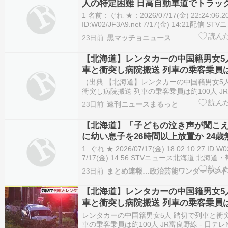
人の特定困難 日高自動車道でトラッ
本郵便
1 名前：ぐれ ★：2026/07/17(金) 22:24:06.2
ID:W02/JF3A9.net 7/17(金) 14:21配信 
日本郵便は、2026年7月15日に日高自動車
23日前
黒マッチョニュース
える火事があり、積載していた郵便物などへ
たと…
【北海道】レンタカーの中国籍男女5
車と衝突し病院搬送 列車の乗客乗員は約
富良野線
（出典 【北海道】レンタカーの中国籍男女5
衝突し病院搬送 列車の乗客乗員は約100人 J
[nita★]）1 nita ★ ：2026/07/17(金) 11:10:32
23日前
速刊ニュースまるっと
ID:NSpglExT9STVニュース北海道 7月17日 
【北海道】「子どもの泣き声が聞こ
に幼い息子を26時間以上放置か 24
逮捕 帯広市
1: ぐれ ★ 2026/07/17(金) 18:02:10.27 ID:W0
7/17(金) 14:56 STVニュース北海道 北海
月17日、幼い息子を自宅に置き去りにしたとして
23日前
まとめ速報…政治芸能ワンダーラン
The post 【北海道】「子どもの泣き声が聞こ
【北海道】レンタカーの中国籍男女5
車と衝突し病院搬送 列車の乗客乗員は約
富良野線
レンタカーの中国籍男女5人 踏切で列車と衝
車の乗客乗員は約100人 JR富良野線 - 日テレN