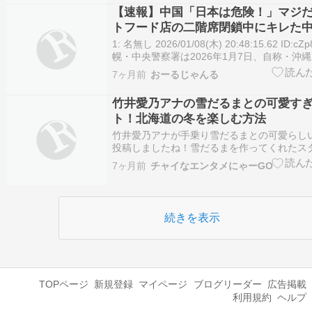
ュース北海道)#Y…
【速報】中国「日本は危険！」マジだ
トフード店の二階席閉鎖中にキレた
を襲う
1: 名無し 2026/01/08(木) 20:48:15.62 ID:c
幌・中央警察署は2026年1月7日、自称・沖
の中国籍の男（48）を暴行の疑いで現行犯逮
7ヶ月前
おーるじゃんる
日午後11時前、札幌市中央区のファストフー
の男性店員の首…
竹井愛乃アナの雪だるまとの可愛すぎ
ト！北海道の冬を楽しむ方法
竹井愛乃アナが手乗り雪だるまとの可愛らし
投稿しましたね！雪だるまを作ってくれたス
も感謝です。北海道の美しい雪景色と共に、
7ヶ月前
チャイなエンタメにゃーGO
伝わってきます。これからの冬も楽しみです
記事＞ 竹井愛乃アナ、手乗り雪だるまと2シ
ゃ可愛い…
続きを表示
TOPページ
新規登録
マイページ
ブログリーダー
広告掲載
利用規約
ヘルプ