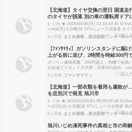
いちゃん★]）1 夜のけいちゃん ★ ：2026/04/
11:40:25.1…
【北海道】タイヤ交換の翌日 国道走
のタイヤが脱落 別の車の運転席ドア
市南区石山
1: ぐれ ★ 2026/04/06(月) 13:18:40.45 ID:huC
>>4/6(月) 5:59配信 STVニュース北海道 
の車に衝突する事故があったのは、札幌市南区 […]
4ヶ月前
まとめ速報…政治芸能ワンダーラン
【北海道】タイヤ交換の翌日 国道走行中に乗
【ﾌｧﾝｻﾏﾘｨ】ガソリンスタンドに駆け
上がる前に並び、2時間を時給300円
ガソリン価格高騰「200円超え」危機で全国パ
み給油でスタンド大渋滞・在庫切れ続出 - coki
coki.jp） （出典 saga.ismcdn.jp）【中継
5ヶ月前
ファンサマリィ
ぶ 車通勤の見直し検討する人も ガソリン値
み需要 札幌市3/…
【北海道】一部衣類を着用も腐敗が
を忠別川で発見 旭川市
1: ぐれ ★ 2026/02/25(水) 08:09:03.08 ID:6ko
>>2/25(水) 5:35配信 STVニュース北海道
年齢不明の女性の遺体が発見されました。 警 […] 
6ヶ月前
まとめ速報…政治芸能ワンダーラン
【北海道】一部衣類を着用も腐敗が…女性の
旭川いじめ凍死事件の真相と市の和