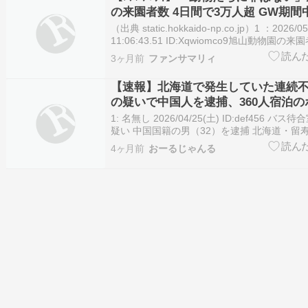
の来園者数 4日間で3万人超 GW期
回る見込み 事件うけ風評被害の懸念
（出典 static.hokkaido-np.co.jp）1 ：2026/05
11:06:43.51 ID:Xqwiomco9旭山動物園の
万人超 GW期間中で前年を上回る見込み 事
3ヶ月前
ファンサマリィ
の懸念も5/5(火) 10:46配信 STVニュー…
【速報】北海道で発生していた連続
の疑いで中国人を逮捕、360人宿泊の
ネン室からも出火「複数の余罪」
1: 名無し 2026/04/25(土) ID:def456 
疑い 中国国籍の男（32）を逮捕 北海道・留
続不審火が発生 北海道・倶知安警察署は、202
4ヶ月前
おーるじゃんる
日、留寿都村のバス停留所の待合室に火をつ
国国籍の32歳の男を逮捕し…