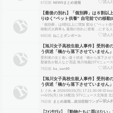
上で証言を信じていると語り、法廷で涙を見
67日前
NEWSまとめ速報
もを信じたい気持ちは分かるんだけど、この
い違いが多すぎるんだよな。結局は感情じゃ
【最後の別れ】「個別葬」は８割以上
断するしかな…
りゆく“ペット供養” 自宅前での移動式
「個別葬」は8割以上に増加 変ゆく"ペット供
移動式火葬車も 最期の別れに密着 ...にする
最後のお別れのカタチも多様化しています。
68日前
ねことダンボール
ット供養”を取材しました。ペットはまさに“家
わりつつある最… (出典:STVニュース北海道
【旭川女子高校生殺人事件】受刑者
う供述「橋から落下させていません
告が殺人など否認 旭川地裁
受刑者の女と食い違う供述「橋から落下させ
梨被告が殺人など否認 旭川地裁(STVニュース北
Yahoo!ニュース 受刑者の女と食い違う供述
75日前
ba_san90
せていない」内田梨瑚被告が殺人など否認 旭川
ュース北海道) Yahoo!ニュース (出典:…
【旭川女子高校生殺人事件】受刑者
う供述「橋から落下させていません
告が殺人など否認 旭川地裁
1: ぐれ ★ 2026/05/25(月) 17:21:30.08 ID:kn
>>5/25(月) 16:16配信 STVニュース北海
女子高校生を橋から転落させ殺害したなどの […] 
76日前
まとめ速報…政治芸能ワンダーラン
【旭川女子高校生殺人事件】受刑者の女と食
【ﾌｧﾝｻﾏﾘｨ】「動物たちに罪はない