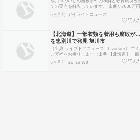
旭川市のいじめ自殺事件の和解と教育環境改
ての要点を解説しています。 市側が7000万
女子中学生いじめ問題 市議会で“和解案”承認
6ヶ月前
デイライトニュース
（STVニュース北海道） - Yahoo!ニュース 
支払いへ 旭川女子中学生いじめ問題 市議…
【北海道】一部衣類を着用も腐敗が
を忠別川で発見 旭川市
（出典 ライブドアニュース - Livedoor） 
ご冥福をお祈りします（出典 【北海道】一部
腐敗が…女性の遺体を忠別川で発見 旭川市 [ぐ
6ヶ月前
ba_san90
★ ：2026/02/25(水) 08:09:03.08 ID:6ko4k9