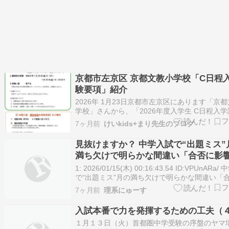
京都市左京区 京都文教小学校「C日程
験要項」紹介
2026年 1月23日京都市左京区にあります「京
学校」さんから、「2026年度入学生 C日程入
項」を頂戴しましたので、紹介します。「202
7ヶ月前
けいkids+まり先生のブログ
学生 C日程入学試験要項」クリック拡大できま
１．試験日 令和8年1月31日（土）［受付 8：2
見抜けますか？ 中学入試で“出題ミス”
50］ （…
満ち欠けで明らかな間違い「合否に影
い」
1: 2026/01/15(木) 00:16:43.54 ID:VPUnARa
で“出題ミス”月の満ち欠けで明らかな間違い「
影響ない」と説明 宮城 1月10日に行われた宮
7ヶ月前
理系にゅーす
黎明中学校の入学試験で出題ミスが判明しまし
教育委員会は、受験した全員の回答を正解…
入試本番で力を発揮するための工夫（
１月１３日（火）首都圏中学受験の序盤のヤマ