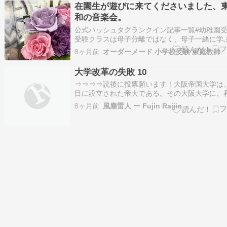
る影響あり。その教育にも種々あるが大別すれ
在園生が遊びに来てくださいました、
校教育…
和の音楽会。
公式ハッシュタグランクイン記事一覧#幼稚園受
受験クラスは母子分離ではなく、母子一緒に学
スとなります13位#学習発表会2024年11月 合格
8ヶ月前
オーダーメード 小学校受験 家庭教師
位#学習発表会東洋英和女学院小学部、合格お
ございます。27位#学習発表会東京私立小学校展
大学改革の失敗 10
は入園1年目のお子…
⇒⇒⇒⇒読後に投票願います！大阪帝国大学は
目に設立された帝大である。その大阪大学に、
1969年（昭和44年）に入学した。東京大学の
8ヶ月前
風塵雷人 ー Fujin Raijin
が、実施されなかった年である。大阪大学にも
闘争」の影響が当然あって、入学はしたものの
ていた「大学の講義」が始まるまで、…