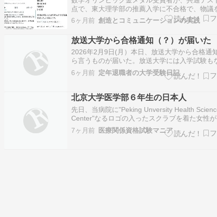
点で、東大理学部の推薦入学に不合格で、物議
しています。 東京大学学校推薦型選抜のアドミ
6ヶ月前
創造とコミュニケーションの実践
ン・ポリシー ＞ 東京大学が求めているのは，
育研究環境を積極的に最大限活用して，自ら主
放送大学から合格通知（？）が届いた
学び，各分野で創造的役割を果たす…
2026年2月9日(月）本日、放送大学から合格通
ら言うものが届いた。放送大学には入学試験も
し、なにをもって合格や不合格の判断にしてい
6ヶ月前
定年退職者の大学受験日記
不明だ。ただし、定員はあるようなので、先着
だろうか。謎である。学費の振込用紙が同封さ
たので、今週中にどこかの昼休みに振り…
北京大学医学部６年生の日本人
先日、当病院に"Peking Unversity Health Scienc
Center"なるロゴの入ったスクラブを着た女性
医師とばかり思っていたが、聞くと、北京大学
7ヶ月前
医療関係資格試験マニア
６年生。当然、中国の方と思いきや、日本人で
県の高校を卒業後に北京大学医学部に入学され
し…