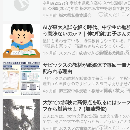
令和9(2027)年度栃木県私立高校 入学試験関連
連 令和9(2027)年度 栃木県私立中等教育学校(
高等学校 入学試験 実施日一覧表 栃木県私立中
4ヶ月前
栃木県私塾協議会
学校連合発表
AIが東大入試を解く時代、中学生の勉
う意味ないのか？｜伸び悩むお子さん
ど見落としがちな“覚える勉強”の本当
塾にも通わせている。通信教育もやっている。
問題集も買って、宿題もきちんとやっている。
のに、中学校のテストで平均点を超えられない。
4ヶ月前
スタハピ | 成功できる勉強法の解説ブ
いう状況でお悩みの保護者様は多いです。 そん
に、こんなニュースを目にしてしまった、とい
サピックスの教材が紙媒体で毎回一冊
いらっしゃるかもしれません。 「A…
配られる理由
サピックスの教材が紙媒体で毎回一冊として配
理由（AI画像なのでサピックス風ではありませ
お許しください）一つの理由は、入学試験が紙
4ヶ月前
からです。当たり前すぎましたね（すみません
だ、...
大学での試験に高得点を取るにはシー
フから対策せよ？ (加藤秀俊)
こんにちは。大学(文系)の試験は論文で書くの
です。そこで大学生になったら、どういうこと
していけばいいかをちょっとアドバイスしたい
5ヶ月前
おススメの書籍の紹介！