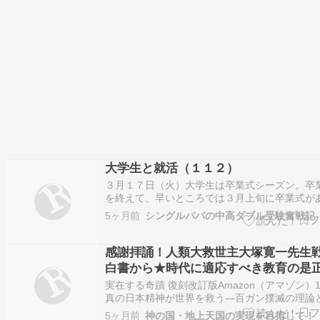
大学生と就活（１１２）
３月１７日（火）大学生は卒業式シーズン。卒
を終えて、早いところでは３月上旬に卒業式が
す。４月の新年度に向けて、企業側では新入社
5ヶ月前
シングルパパの中高ダブル受験奮戦記
け入れる準備や、式典対応で社内応援を要請さ
する時期になっています。新入社員の受入準備
して、現大学３年生への採用活動もピーク期…
感謝拝誦！人類大救世主大塚寛一先生
白書から★時代に適応すべき教育の是
実在する奇蹟 復刻改訂版Amazon（アマゾン）1,
真の日本精神が世界を救う―百ガン撲滅の理論
Amazon（アマゾン）1,900〜19,890円 ★時
5ヶ月前
神の国・地上天国の実現を目指して！