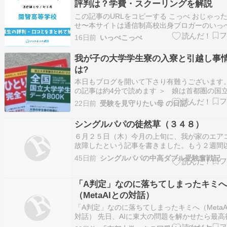
評判は？学費・スクーリングを解説
この記事のURLをコピーする こっぺ おじゃっ
せ〜本サイトは通信制高校出身ブロガーのいっ
（@ippecoppe_blog ）とこっぺが運営してい
16日前
いっぺこっぺ
です 本記事では開智高等学校 通信制課程の学
ス、スクーリング、入試、口コミの見方につい
我が子の大学学生寮の入寮と引越し事
情報をもとにまとめ…
は?
本日もブログを開いて下さり有難うございます。
の記事は約4分で読めます ＞ 娘は首都圏の国
理系学生です。 大1,2は大学学生寮で過ごして、
22日前
受験を見守りたい母 の日記
らシェアハウスに移りました。 学生寮のパンフ
で今回は、我が子の場合の 大学学生寮の入寮と
シングルパパの徒然草（３４８）
事情についてです…
６月２５日（木）今月の上旬に、我が家のエア
故障したという記事を書きました。もう２週間
のことですが、ようやく業者のアポイントが確
45日前
シングルパパの中高ダブル受験奮戦記
した。７月の上旬です。故障発生で危機感を持
ですが、もう１５年弱使用していた機器があっ
め、この機会に買い替えようと思い、故障修理
「A判定」なのに落ちてしまったキミ
（MetaAIとの対話）
「A判定」なのに落ちてしまったキミへ（MetaA
対話） 先日、AIに東大の問題を解かせたら最高
取ったとの報道がありました。受験科目の総合