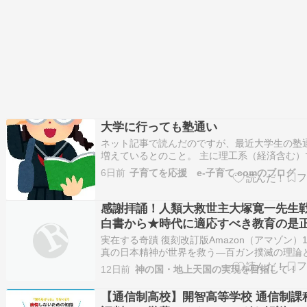
大学に行っても塾通い
ネット記事で読んだのですが、最近大学生の塾
増えているとのこと。 主に理工系（経済含む）
や物理系の科目の単位を取りこぼし、留年や退
6日前
子育てを応援 e-子育て.comのブログ
機になり、塾の単位取得コースへということら
そうした学生の大半が、年内入試と呼ばれるA
入試で入学した学生だそうです。 …
感謝拝誦！人類大救世主大塚寛一先生
白書から★時代に適応すべき教育の是
実在する奇蹟 復刻改訂版Amazon（アマゾン）1,
真の日本精神が世界を救う―百ガン撲滅の理論
Amazon（アマゾン）1,900〜19,890円 ★時
12日前
神の国・地上天国の実現を目指して！
すべき教育の是正 国民の教育は、国家の盛衰に
る影響あり。その教育にも種々あるが大別すれ
【通信制高校】開智高等学校 通信制課
校教育…