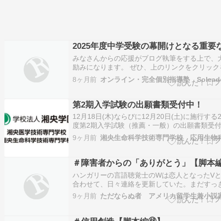
2025年度中学受験の幕開けとなる重要
みなさんからの応援がブログ執筆をする上で、
励みになります。 ぜひ、上のリンクをクリック
いします。 いよいよ明日は、2025年12月7日
8ヶ月前
オンライン・完全個別指導塾 Solead
す。この日は早稲田大学系属早稲田佐賀中学校
思考入学試験」が行われる日であり、多くの中
生にとって待ちに待った決戦の…
第2期入学試験の出願書類受付中！
12月18日(木)ならびに12月20日(土)に施行する2
度第2期入学試験（推薦・一般）の出願書類受
す。 【出願書類受付期間】12月1日(月)～12月1
9ヶ月前
湘央生命科学技術専門学校 応用生物
(土)＜郵送の場合必着＞ 【試験日】12月18日(木
月20日(土) 第2期入学試験は、本学ならびにグ
＃障害者からの「ありがとう」【脚本
ハンガリーの言語聴覚士のWは恋人となったV
合わせて、日々連絡を更新していた。まだすっ
した後味のある恋の果実とまではいかない。た
9ヶ月前
を揺さぶられる一定の感覚だけはある。その境
でもがき苦しんでいた。今日も車のドライブの
WはVに話し込む。W：「養成校で学ぶ…