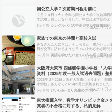
すべき教育の是正 国民の教育は、国家の盛衰に
る影響あり。その教育にも種々あるが大別すれ
国公立大学２次前期日程を前に
校教育…
２月２４日（火）今年も国公立大学２次前期日
学試験日前日となりました。中には医学部のよ
接日を含めて試験が３日間のところもあります
6ヶ月前
シングルパパの中高ダブル受験奮戦記
に１日だけのところもありますが、多くは２５
は２５日・２６日の両日です。１月の共通テス
は、すでに１ヶ月以上が経過。国公立大学だ…
家族での東京の時間と高校入試
みなさんこんにちは。今日もまた、暖かい日と
日が交互に訪れるような日々の中わざわざ時間
てまでここまでお越しいただき、本当にありが
6ヶ月前
ざいます。感謝です。今月は家族が東京に来て
した。一番上の子の「東京の高校の入学試験」
たからです。私がいま一人で住んでいるアパ…
大阪府大東市 四條畷学園小学校 「入
資料（2025年度一般入試過去問題）塾
介
2026年 2月22日大阪府大東市にあります「四
小学校」さんから2025年9月に実施されました「
年度一般入学試験問題 塾用」内容を頂戴しまし
6ヶ月前
けいkids+まり先生のブログ
で、紹介いたします。 四條畷学園小学校 正門 
学園小学校のHPはこちらにリンクしています。
東大推薦入学、数学オリンピック金メ
入学試験について…
賞者の不合格に対する、私的見解
数学オリンピック金メダル受賞者が、共通テスト