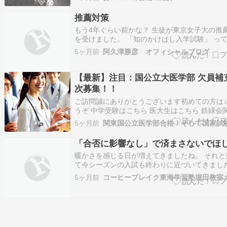
そこで大事なのは、シーズンオフから本を読ん
ことが重要ということです。1年次の学生から
推薦対策
入学試験が終わって、一息ついている…
もう4年ぐらい前かな？ 生徒が東京女子大の推
を受けました。 「知のかけはし入学試験」 っ
前だったかな？ 要は総合選抜型の推薦入試です
5ヶ月前
阿久津勝彦 オフィシャルブログ
を聞いて。 その内容をまとめて。 それに質疑
のかな？ そんな試験内容だったと思うんです。
がネットに挙げられて…
【最新】注目：国公立大医学部 欠員補
次募集！！
ご訪問誠にありがとうございます初めての方は↓↓
うぞ 中学受験はこちら 医大生はこちら 鉄緑会
こちら 駿台関係はこちら 医学部受験関係はこち
5ヶ月前
育・受験などお勧め書籍はこちら 国公立大医学
期試験の合格発表が 3月23日（月）12:00 鹿児
「合否に影響なし」で済まさないでほ
医学部医学科1…
暖かさを感じる日が増えてきましたね。 それと
て今シーズンの入試も終わりに近づいてきました
て、この時期になると、困ったことに、ほぼ毎年
5ヶ月前
コーヒーブレイク東海学習塾堀田教室
学試験での出題ミスや採点ミスがニュースにな
す。 ネットのニュースによりますと、 京都大
8年度一般選抜（前期日程）の地…