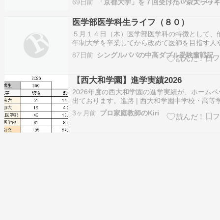
69日前
か。 今日そうですね、報道の「最高得点」は受
の総合点のことです。報道の内容まとめ対象：2
医学部医学科生ライフ（８０）
の東京大学・京都大学の…
５月１４日（木）医学部医学科の特徴として、
年制大学を卒業してから改めて医師を目指す人
会人で働いた経験を経て医師を目指す人など、
87日前
シングルパパの中高ダブル受験奮戦記
合格できずに長年浪人する多浪生とは違う理由
齢を経てから入学する人がいるということがあ
す。こうしたいわゆる再受験生向けには、一般
【西大和学園】進学実績2026
2026年度の西大和学園の進学実績が、ホーム
出ております。進路 | 西大和学園中学校・高等
大和学園公式サイト。磨かれた「知」と豊かな
3ヶ月前
プロ家庭教師のKiri
を備えた、世界で活躍するリーダーの育成をめ
います。学校のビジョン・教育活動・入学案内
試験・帰国生入試）・進路実績・…