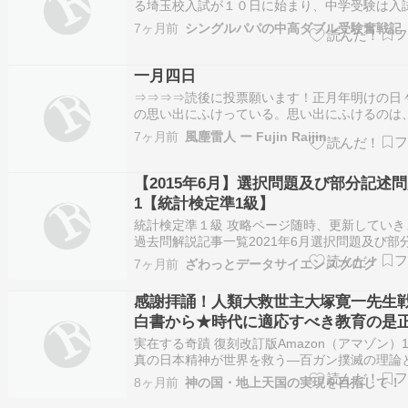
る埼玉校入試が１０日に始まり、中学受験は入
期間に入りました。そして、今週末には大学入
7ヶ月前
シングルパパの中高ダブル受験奮戦記
テストが行われます。入学試験は、数を受け過
も、受験生の負担が増えて良くない面がありま
本命校とそれに近い併願校だけに絞るのもリス
一月四日
⇒⇒⇒⇒読後に投票願います！正月年明けの日
の思い出にふけっている。思い出にふけるのは
意味年寄りの楽しみかも知れないと思いつつ。
7ヶ月前
風塵雷人 ー Fujin Raijin
邪鬼爺が大阪大学に入学したのは、1969年4月
紀以上も昔になる。何度も書いていると思うが
大学の入学試験が中止となった年であ…
【2015年6月】選択問題及び部分記述問
1【統計検定準1級】
統計検定準１級 攻略ページ随時、更新していき
過去問解説記事一覧2021年6月選択問題及び部
問題問1 問2 問3 問4 問5 問6 問7 問8 問9 問10 
7ヶ月前
ざわっとデータサイエンスブログ
12論述問題問1 問2 問32019年6月選択問題及
述問題問1 問2 問3 問4...zaw…
感謝拝誦！人類大救世主大塚寛一先生
白書から★時代に適応すべき教育の是
実在する奇蹟 復刻改訂版Amazon（アマゾン）1,
真の日本精神が世界を救う―百ガン撲滅の理論
Amazon（アマゾン）1,900〜19,890円 ★時
8ヶ月前
神の国・地上天国の実現を目指して！
すべき教育の是正 国民の教育は、国家の盛衰に