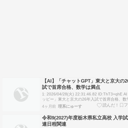
【AI】「チャットGPT」東大と京大の2
試で首席合格、数学は満点
1: 2026/04/28(火) 22:31:46.82 ID:ThT3+qhE
ッピー」東大と京大の26年入試で首席合格、数
点 ２年前は全科類不合格 今年実施された東大
4ヶ月前
理系にゅーす
入学試験問題を生成人工知能（AI）「チャットG
に解かせると、合格者の最高得点を上…
令和9(2027)年度栃木県私立高校 入学
連日程関連