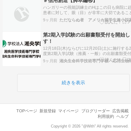
＃信用創造【脚本編㊽】
ハンガリーの視能訓練士のHはこの日も病院に
患者に対して、眼（目）が非常に大切であるこ
言していた。視覚が最も大事だという人さえい
9ヶ月前
の眼の保養や、目の健康法などを伝授していた
「目が疲れたら、なるべく遠くを見るようにし
う」患者：「緑を見るといいと聞きます」…
第2期入学試験の出願書類受付を開始し
す！
12月18日(木)ならびに12月20日(土)に施行する2
度第2期入学試験（推薦・一般）の出願書類受
します。 【出願書類受付期間】12月1日(月)～1
9ヶ月前
湘央生命科学技術専門学校 応用生物
日(土)＜郵送の場合必着＞ ※Web出願サイトの
は、11月25日(火)より入力いただけます。 【
…
続きを表示
TOPページ
新規登録
マイページ
ブログリーダー
広告掲載
利用規約
ヘルプ
Copyright © 2026 "@With" All rights reserved.