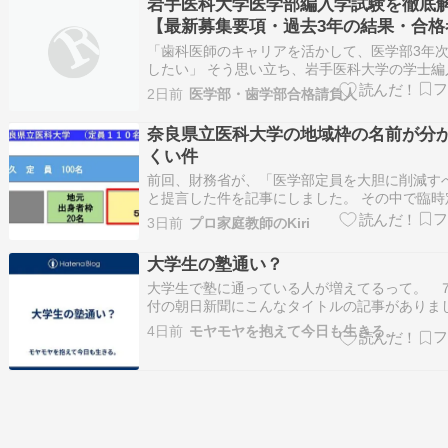
岩手医科大学医学部編入学試験を徹底
【最新募集要項・過去3年の結果・合格
実態】
「歯科医師のキャリアを活かして、医学部3年
したい」 そう思い立ち、岩手医科大学の学士編
べ始めたものの、ネット上の噂や情報の少なさ
2日前
医学部・歯学部合格請負人
を感じていませんか？ 「岩手医科の歯学部出身
遇されているのでは？」 「歯学部で学んだ知識
奈良県立医科大学の地域枠の名前が分
で、一次試験の学科や小論文を突破で…
くい件
前回、財務省が、「医学部定員を大胆に削減す
と提言した件を記事にしました。 その中で臨時
話書き、奈良県立医科大学の例を紹介しました。
3日前
プロ家庭教師のKiri
流れで今回は、奈良県立医科大学の地域枠の名
ても分かりにくいという話を書きたいと思います
大学生の塾通い？
良県立医科大学は、一般枠（前期，…
大学生で塾に通っている人が増えてるって。 ７
付の朝日新聞にこんなタイトルの記事があり
「難関大 入ってから難題」 大学に入学しても
4日前
モヤモヤを抱えて今日も生きる。
ついていけないから、塾に通うっていうこと
記事によると、ある塾は2016年から大学生も
ていて、 …