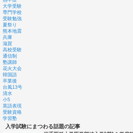
大学受験
専門学校
受験勉強
夏祭り
熊本地震
兵庫
滋賀
高校受験
通信制
塾講師
花火大会
韓国語
卒業後
台風13号
清水
小5
英語表現
受験資格
学習塾
入学試験にまつわる話題の記事