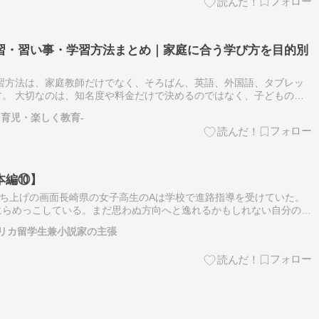
習・習い事・学習方法まとめ｜家庭に合う学び方を目的別
習方法は、家庭教師だけでなく、そろばん、英語、外国語、タブレッ
。 大切なのは、知名度や料金だけで決めるのではなく、子どもの年
負担に合う方法を選ぶことです。 気になる学習方法が見つかった
く育児・楽しく教育-
本編⑩】
の立ち上げの画面長崎県の女子高生のAは学校で進路指導を受けていた。
にらめっこしている。まだ思わぬ方向へと逸れるかもしれない自分の未
っていなかったという烙印が押されたい。そうでもしなければ、もうと
リカ留学生兼小説家の主張