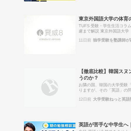
東京外国語大学の体育
TUFS 受験・学生生活コ
慮まで解説 東京外国語大学
の？」「高校の体育とあま
11日前
独学受験を塾講師が
んだ…
【徹底比較】韓国スヌン
うのか？
お隣の国、韓国の大学受験
りますが、その「英語」の
や東京外国語大学といった
12日前
大学受験ねっと英語
層の学生に求めて…
英語が苦手な中学生へ