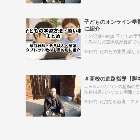
子どものオンライン学
に紹介
この記事の結論 子どもの学
ト教材など選択肢が豊富です
齢や性格、学ぶ目的、家庭の
18日前
たのたの育児-楽し
ら、比較記事で料…
＃高校の進路指導【脚
→Edit→パソコンの起動
進路指導がパソコン画面と
来。かろうじて選択は間違
19日前
ただならぬ者 アメ
っくに希望…