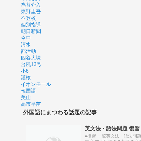
為替介入
東野圭吾
不登校
個別指導
朝日新聞
今中
清水
部活動
四谷大塚
台風13号
小6
漢検
イオンモール
韓国語
美山
高市早苗
外国語にまつわる話題の記事
英文法・語法問題 復習 第1
●復習 一覧英文法・語法問題 復習