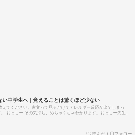
ない中学生へ｜覚えることは驚くほど少ない
教えてください。古文って見るだけでアレルギー反応が出てしまっ
。 おっしー その気持ち、めちゃくちゃわかります。おっしー先生も
た。でも安心してください。古文が読めないのは、頭の良し悪しではあ