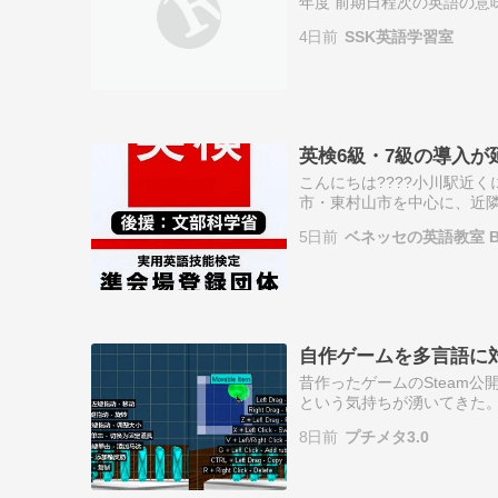
年度 前期日程次の英語の意味に最
of fuel, which is a major…
4日前
SSK英語学習室
英検6級・7級の導入が
こんにちは????小川駅近くに
市・東村山市を中心に、近隣地
新設予定の英検6級・7級に
5日前
ベネッセの英語教室 BE
自作ゲームを多言語に
昔作ったゲームのSteam
という気持ちが湧いてきた。
況動画も多く見つかる。 英
8日前
プチメタ3.0
が理…