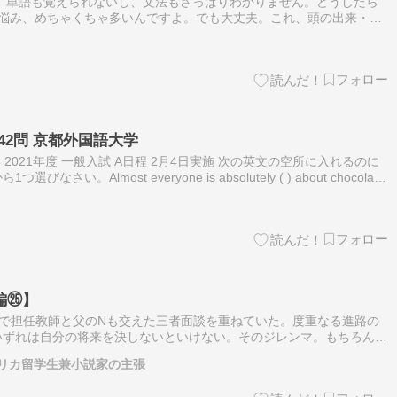
。単語も覚えられないし、文法もさっぱりわかりません。どうしたら
の悩み、めちゃくちゃ多いんですよ。でも大丈夫。これ、頭の出来・不
 中学に入って本格的に英語が始まると、急に「わからない」が増え
42問 京都外国語大学
学 2021年度 一般入試 A日程 2月4日実施 次の英文の空所に入れるのに
い。Almost everyone is absolutely ( ) about chocolate,
編㉕】
校で担任教師と父のNも交えた三者面談を重ねていた。度重なる進路の
いずれは自分の将来を決しないといけない。そのジレンマ。もちろん、
もあるし、オシャレもしたくなる。父のNが何かと娘のAの将来を心配
リカ留学生兼小説家の主張