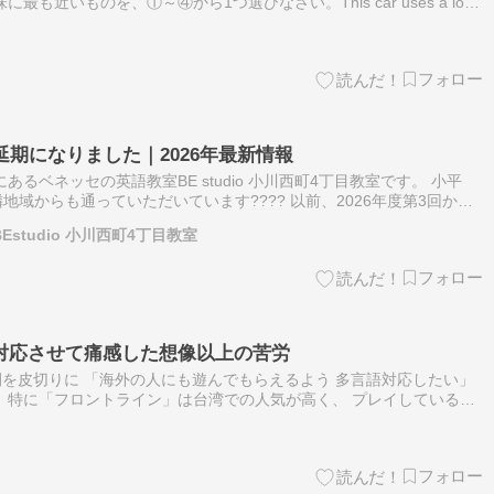
も近いものを、①～④から1つ選びなさい。This car uses a lot
延期になりました｜2026年最新情報
あるベネッセの英語教室BE studio 小川西町4丁目教室です。 小平
域からも通っていただいています???? 以前、2026年度第3回から
ついてお知らせしました。 その後、英検協会から続報があ…
studio 小川西町4丁目教室
対応させて痛感した想像以上の苦労
公開を皮切りに 「海外の人にも遊んでもらえるよう 多言語対応したい」
 特に「フロントライン」は台湾での人気が高く、 プレイしている実
語や中国語に切り替えることができるようになれば よりゲームの意味