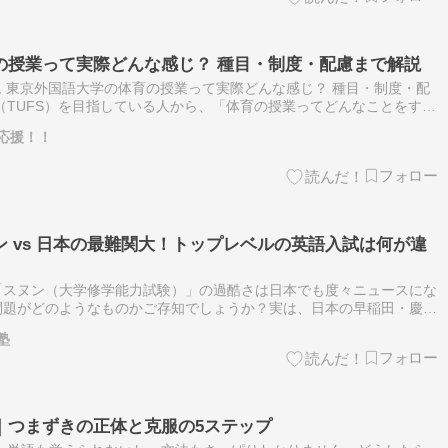
の授業って実際どんな感じ？ 種目・制度・配慮まで解説
ラム 東京外国語大学の体育の授業って実際どんな感じ？ 種目・制度・配
（TUFS）を目指している人から、「体育の授業ってどんなことをする
り変わらない？」「長距離走やシャトルランが身体的な理由でできない
応援！！
 vs 日本の最難関大！トップレベルの英語入試は何が違
「スヌン（大学修学能力試験）」の過酷さは日本でも度々ニュースにな
問題がどのようなものかご存知でしょうか？実は、日本の早稲田・慶應
最難関大の英語と韓国のスヌン英語を比較すると、国や大学が「トップ
塾
｜つまずきの正体と克服の5ステップ