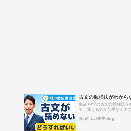
古文の勉強法がわから
生徒 中学の古文の勉強法を
て、覚えるのが苦手なんです
中学時代は古文が苦手でし
8日前
Laf先生blog
りません。 教…