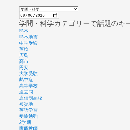
学問・科学カテゴリーで話題のキ
熊本
熊本地震
中学受験
英検
広島
高市
円安
大学受験
熱中症
高等学校
過去問
通信制高校
被災地
英語学習
受験勉強
2学期
家庭教師