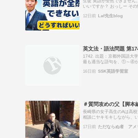
生徒 英語が全然できません
いいですか？ おっしー そ
出来の問題じゃないんです。
12日前
Laf先生blog
ますよね。し…
英文法・語法問題 第17
1742. 出題：京都外国語大
最も適当な語句を、①～④から1つ選びなさ
but they rarel…
16日前
SSK英語学習室
＃質問攻めの父【脚本
長崎県の女子高生のAは高
相談にヤキモキしながら、
思春期独特の反抗的な部分
17日前
ただならぬ者 アメ
し、この日も前…