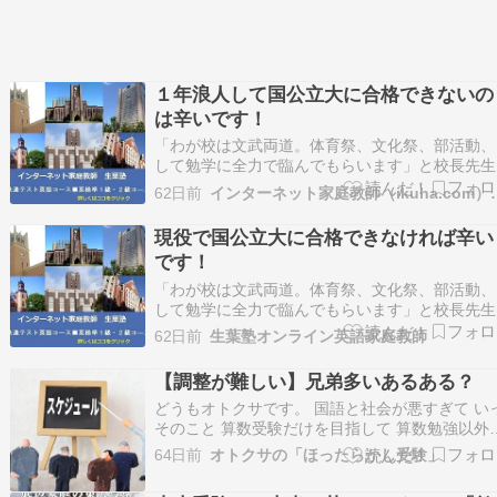
１年浪人して国公立大に合格できないの
は辛いです！
「わが校は文武両道。体育祭、文化祭、部活動、
して勉学に全力で臨んでもらいます」と校長先生
言葉を入学式の時に聞いた。 成績トップ高校に
62日前
インターネット家庭教師
文武両道で、進路指導は放任主義の高校がある。
塾生も何とかなるだろうと思って指導に従ってき
現役で国公立大に合格できなければ辛い
た。➡続きを読む 今なら 月謝20％ OFF 生葉…
です！
「わが校は文武両道。体育祭、文化祭、部活動、
して勉学に全力で臨んでもらいます」と校長先生
言葉を入学式の時に聞いた。 成績トップ高校に
62日前
生葉塾オンライン英語家庭教師
文武両道で、進路指導は放任主義の高校がある。
塾生も何とか...
【調整が難しい】兄弟多いあるある？
どうもオトクサです。 国語と社会が悪すぎて い
そのこと 算数受験だけを目指して 算数勉強以外
自由に遊ぶ？？ みたいな話が出始めたはぬちゃ
64日前
オトクサの「ほったらかし受験」
とはいえ 自宅で他学校のNNOPに挑戦中 頑張っ
おります。 さて週末 ・幼稚園の父の日参観 ・栄