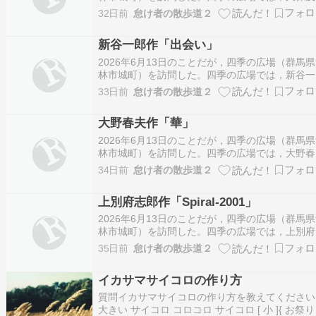
作「花咲くころ」という作品を鑑賞する予定だっ
32日前
怠け者の散歩道２
た。この作品は，第16回国民文化祭・彫刻展
（2001年）の入賞作品。久保茂雄氏は，埼玉県
新谷一郎作「出会い」
谷市出身の彫刻家。ところが，設置されているは
ず…
2026年6月13日のことだが，四季の広場（群馬
林市城町）を訪問した。四季の広場では，新谷一
作「出会い」という作品を鑑賞した。第16回国
33日前
怠け者の散歩道２
文化祭・彫刻展（2001年）の入賞作品。新谷一
氏は，大阪府出身の彫刻家。ただし，現地に設置
大野春夫作「華」
れているプレートには，出身地の記載として…
2026年6月13日のことだが，四季の広場（群馬
林市城町）を訪問した。四季の広場では，大野春
作「華」という作品を鑑賞した。第16回国民文
34日前
怠け者の散歩道２
祭・彫刻展（2001年）の入賞作品。大野春夫氏
は，群馬県桐生市出身の彫刻家。「彫刻の小径」
上別府志郎作「Spiral-2001」
は大野春夫氏の「稜」という作品も展示されて…
2026年6月13日のことだが，四季の広場（群馬
林市城町）を訪問した。四季の広場では，上別府
郎作「Spiral-2001」 という作品を鑑賞した。第1
35日前
怠け者の散歩道２
回国民文化祭・彫刻展（2001年）の入賞作品。
別府志郎氏は，宮崎県小林市出身の造形作家。た
イカサマサイコロの作り方
し，現地に設置されているプ…
質問イカサマサイコロの作り方を教えてください
大きい サイコロ コロコロ サイコロ [ 小 ]{ お祭り