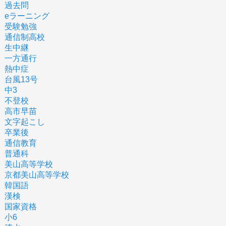
過去問
eラーニング
受験勉強
通信制高校
生中継
一方通行
熱中症
台風13号
中3
不登校
高市早苗
文字起こし
卒業後
通信教育
普通科
美山高等学校
京都美山高等学校
韓国語
漢検
国家資格
小6