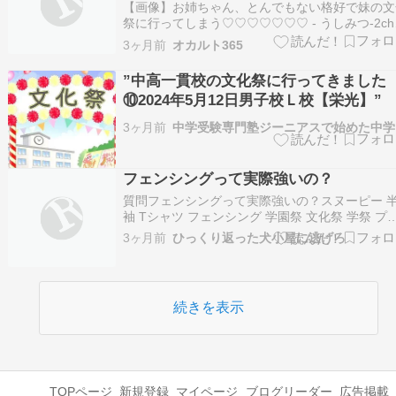
♡♡♡♡♡♡♡
【画像】お姉ちゃん、とんでもない格好で妹の文
祭に行ってしまう♡♡♡♡♡♡♡ - うしみつ-2c
い話まとめ- 続きを読む
3ヶ月前
オカルト365
”中高一貫校の文化祭に行ってきました
⑩2024年5月12日男子校Ｌ校【栄光】”
3ヶ月前
中学
フェンシングって実際強いの？
質問フェンシングって実際強いの？スヌーピー 
袖 Tシャツ フェンシング 学園祭 文化祭 学祭 プ
ゼント ギフト 応援 観戦 サークル 部活 ユニフォ
3ヶ月前
ひっくり返った犬小屋に逃げろ
ム メンズ レディース SNOOPY BIG 大きい サイ
S M L LL 3L 4L価格:3190円(2026/4/2…
続きを表示
TOPページ
新規登録
マイページ
ブログリーダー
広告掲載