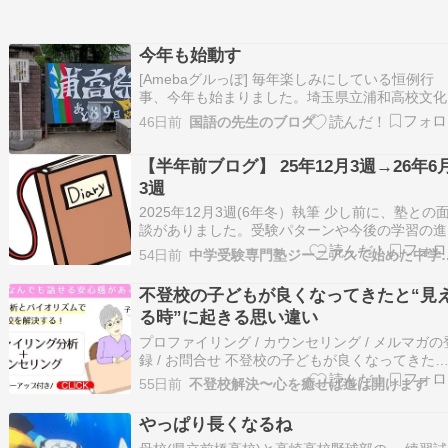
今年も始動す
[Amebaグルっぽ] 毎年楽しみにしている恒例行
事、今年も始まりました。埼玉県立浦和高校文化
の門。『もう始まった』 [Amebaグルっぽ] 7月
46日前
国語の先生のブログ
9月にかけてのいつものウォーキングコースでの
しみの一つ埼玉県立浦和高校の文化祭の門設営。
【半年前ブログ】 25年12月3週→26年6
和高校は全国でも有数の公立…ame…
3週
2025年12月3週(6年冬）執筆 少し前に、塾との
談がありました。受験パターンや今後の学習の進
方など色々お話しさせていただきました。初めて
54日前
中学受験専門塾ジーニアスで始め
談は4年生の時でし、志望校について聞かれた記
があります。挙げた志望校ははっきりとは覚えて
不登校の子どもが良くなってきたと“見
ないのですが、その後、文化祭巡りをしてい…
る時”に起きる思い違い
プロファイリング / カウンセリング / メルマガの
録 / お問合せ 不登校の子どもが良くなってきた
と“見える時”に起きる思い違い こんにちは、不
55日前
不登校解決〜心を癒せば道は開けます
専門カウンセラーさくらです。 親御さまも、お
さまも、それぞれ自分の考え、価値観があります
やっぱり長くなるね
たとえば、 ・迷うお子さまを見て、…