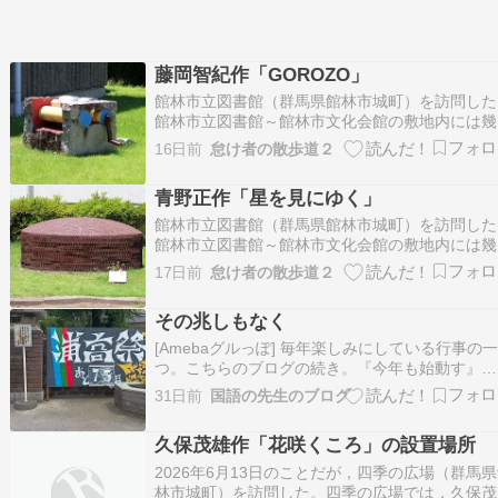
藤岡智紀作「GOROZO」
館林市立図書館（群馬県館林市城町）を訪問した
館林市立図書館～館林市文化会館の敷地内には幾
かの彫刻や立体作品が屋外展示されている。館林
16日前
怠け者の散歩道２
文化会館の建物内にも幾つかの作品が展示されて
るようなのだが，この日は閉館日のようだったの
青野正作「星を見にゆく」
建物内を見学していない。第一資料館の敷地に展
さ…
館林市立図書館（群馬県館林市城町）を訪問した
館林市立図書館～館林市文化会館の敷地内には幾
かの彫刻や立体作品が屋外展示されている。館林
17日前
怠け者の散歩道２
文化会館の建物内にも幾つかの作品が展示されて
るようなのだが，この日は閉館日のようだったの
その兆しもなく
建物内を見学していない。館林市文化会館の敷地
展…
[Amebaグルっぽ] 毎年楽しみにしている行事の
つ。こちらのブログの続き。『今年も始動す』
[Amebaグルっぽ] 毎年楽しみにしている恒例行
31日前
国語の先生のブログ
事、今年も始まりました。埼玉県立浦和高校文化
の門。『もう始まった』 [Amebaグルっぽ] 7…
久保茂雄作「花咲くころ」の設置場所
ameblo.jp仕事の通勤事情も…
2026年6月13日のことだが，四季の広場（群馬
林市城町）を訪問した。四季の広場では，久保茂