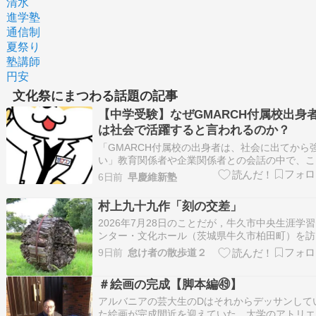
清水
進学塾
通信制
夏祭り
塾講師
円安
文化祭にまつわる話題の記事
【中学受験】なぜGMARCH付属校出身
は社会で活躍すると言われるのか？
「GMARCH付属校の出身者は、社会に出てから
い」教育関係者や企業関係者との会話の中で、こ
ような話を耳にすることがあります。もちろん、
6日前
早慶維新塾
GMARCH付属校を卒業したというだけで、誰も
社会で活躍できるわけではありません。では、な
村上九十九作「刻の交差」
そのように言われるのでしょうか。私は、大学名
2026年7月28日のことだが，牛久市中央生涯学
の…
ンター・文化ホール（茨城県牛久市柏田町）を訪
した。文化ホールの建物裏（南東側）の草地には
9日前
怠け者の散歩道２
「刻の交差」という造形作品が設置されているの
で，鑑賞した。この作品は，2008年に茨城県で
＃絵画の完成【脚本編㊾】
催された第23回国民文化祭において牛久市実…
アルバニアの芸大生のDはそれからデッサンして
た絵画が完成間近を迎えていた。大学のアトリエ