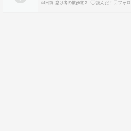
田部井忠史作「空」という作品を鑑賞した。第1
44日前
怠け者の散歩道２
回国民文化祭・彫刻展（2001年）の入賞作品。
部井忠史氏は，群馬県館林市出身の彫刻家。 た
ばやし彫刻マップ https://www…