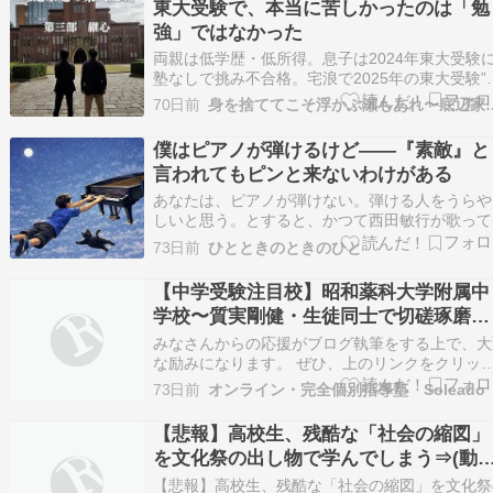
東大受験で、本当に苦しかったのは「勉
中学校の文化祭 ・地元のお祭りお神輿…
強」ではなかった
両親は低学歴・低所得。息子は2024年東大受験
塾なしで挑み不合格。宅浪で2025年の東大受験”
格”しました。そんな親子の体験談です。 ※この
70日前
身を捨ててこそ浮かぶ瀬もあ
事にはプロモーションが含まれております。 『
辺家庭の東大受験 第三部 継心』を書いていて、
僕はピアノが弾けるけど――『素敵』と
度も思い出したことがあります。 そ…
言われてもピンと来ないわけがある
あなたは、ピアノが弾けない。弾ける人をうらや
しいと思う。とすると、かつて西田敏行が歌って
たあの曲が好きなのかもしれない。 「もしもピ
73日前
ひとときのときのひと
ノが弾けたなら」。 男の言葉にできない思い、
かない気持ち、うまく説明できない感情。そうし
【中学受験注目校】昭和薬科大学附属中
ものを「もしもピアノが弾けたなら」と「仮定法
学校〜質実剛健・生徒同士で切磋琢磨す
を…
る中学校〜
みなさんからの応援がブログ執筆をする上で、大
な励みになります。 ぜひ、上のリンクをクリッ
をお願いします。 １ 学校の概要 昭和薬科大学附
73日前
オンライン・完全個別指導塾 Soleado
中学校は、沖縄県浦添市沢岻に位置する、男女共
の私立中高一貫校です。 創立は1974年であり、
【悲報】高校生、残酷な「社会の縮図」
縄県内を代表するトップクラスの進学校とし…
を文化祭の出し物で学んでしまう⇒(動
あり)
【悲報】高校生、残酷な「社会の縮図」を文化祭