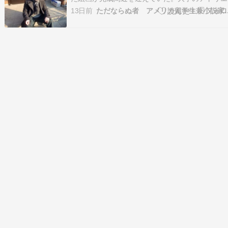
すでに油絵が完成に近い。その精度は高く、色使
13日前
ただならぬ者 アメリカ
やタッチ、曲線美などが見事だ。この時もDは芸
学部の極意を忘れていない。D（V．O．）：
「Q22かかわりの深い教科はなんですか？」D：
「もち…