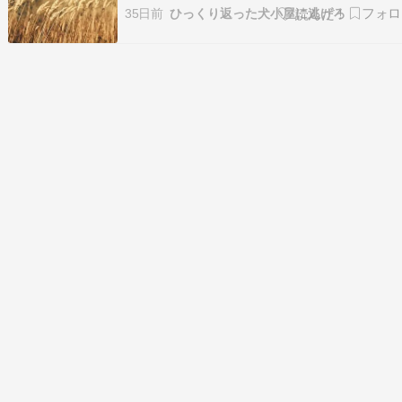
縁日 子供会 イベント 景品 夏祭り イベント 学園
35日前
ひっくり返った犬小屋に逃げろ
文化祭 すごろく 祭り 縁日 }価格:1293円(2026/6/
22:03時点)感想(13件)解答イカサマサイ…