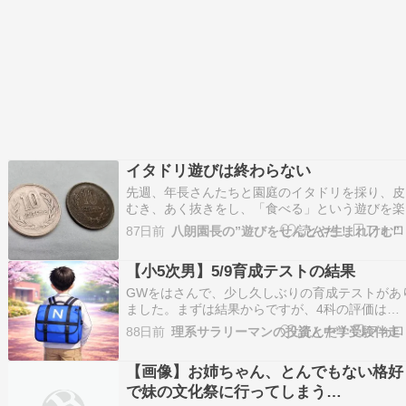
イタドリ遊びは終わらない
先週、年長さんたちと園庭のイタドリを採り、皮
むき、あく抜きをし、「食べる」という遊びを楽
んだ。雑草だと思っていたものが、実は食べられ
87日前
八朗園長の”遊びをせんとや生まれけむ”
る。その発見だけでも十分面白かったのだが、イ
ドリとの付き合いはそれでは終わらなかった。 
【小5次男】5/9育成テストの結果
員の一人がふとした遊び心で、イタドリの茎を使
て１０…
GWをはさんで、少し久しぶりの育成テストがあ
ました。まずは結果からですが、4科の評価は
9/7(共通/応用)でした。内訳としては、国語✕、
88日前
理系サラリーマンの投資と中学受験伴走
数◎、社会◯△、理科△というところで、悪くは
いのですが、もう少し取れたのになぁという感想
【画像】お姉ちゃん、とんでもない格好
す 結構しっかり準備して臨んだと思いますが、
で妹の文化祭に行ってしまう
今…