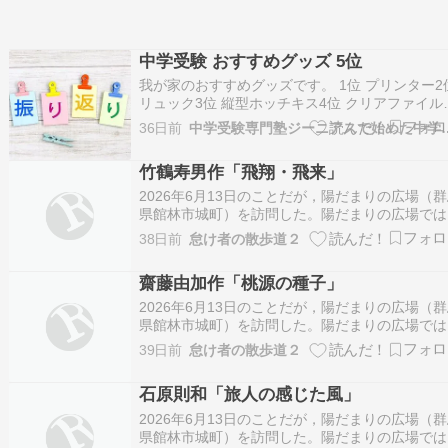
中学受験 おすすめグッズ 5位
我が家のおすすめグッズです。 1位 プリンター2
リュック3位 縦型ホッチキス4位 クリアファイル
位 早稲アカの消しゴム6位 タイマー7位 フリク
36日前
中学受験専門塾ジーニアスで始め
ン多色（4色）ボールペン8位 PC9位 一部の市販
考書10位 手書きが消せるスキャナーソフト 5位
竹鶴寿男作「飛翔・飛来」
早稲アカの消しゴムです…
2026年6月13日のことだが，陽だまりの広場（
県館林市城町）を訪問した。陽だまりの広場では
竹鶴寿男作「飛翔・飛来」という作品を鑑賞した
38日前
怠け者の散歩道２
第16回国民文化祭・彫刻展（2001年）の入賞作
品。竹鶴寿男は，東京都文京区出身の造形作家。
齋藤由加作「桃源の種子」
だし，現地に設置されているプレートには，…
2026年6月13日のことだが，陽だまりの広場（
県館林市城町）を訪問した。陽だまりの広場では
齋藤由加作「桃源の種子」という作品を鑑賞した
39日前
怠け者の散歩道２
第16回国民文化祭・彫刻展（2001年）の入賞作
品。齋藤由加氏は，埼玉県出身の造形作家。 た
石原則和「旅人の感じた風」
ばやし彫刻マップ https://www…
2026年6月13日のことだが，陽だまりの広場（
県館林市城町）を訪問した。陽だまりの広場では