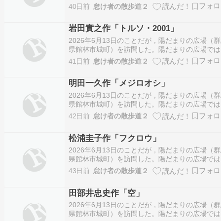
石原則和「旅人の感じた風」という作品を鑑賞し
40日前
怠け者の散歩道２
た。第16回国民文化祭・彫刻展（2001年）の入
作品。石原則和氏は，愛知県出身の彫刻家。 た
岩田實之作「トルソ・2001」
ばやし彫刻マップ https://www…
2026年6月13日のことだが，陽だまりの広場（
県館林市城町）を訪問した。陽だまりの広場では
岩田實之作「トルソ・2001」という作品を鑑賞
41日前
怠け者の散歩道２
た。第16回国民文化祭・彫刻展（2001年）の入
作品。岩田實之氏は，埼玉県出身の彫刻家。 た
明田一久作「メジロオシ」
ばやし彫刻マップ https://w…
2026年6月13日のことだが，陽だまりの広場（
県館林市城町）を訪問した。陽だまりの広場では
明田一久作「メジロオシ」という作品を鑑賞した
42日前
怠け者の散歩道２
第16回国民文化祭・彫刻展（2001年）の入賞作
品。明田一久氏は，群馬県高崎市出身の彫刻家。
松浦圭子作「フクロウ」
たてばやし彫刻マップ https://w…
2026年6月13日のことだが，陽だまりの広場（
県館林市城町）を訪問した。陽だまりの広場では
松浦圭子作「フクロウ」という作品を鑑賞した。
43日前
怠け者の散歩道２
16回国民文化祭・彫刻展（2001年）の入賞作品
松浦圭子氏は，茨城県出身の彫刻家。 たてばや
田部井忠史作「空」
彫刻マップ https://www.c…
2026年6月13日のことだが，陽だまりの広場（
県館林市城町）を訪問した。陽だまりの広場では