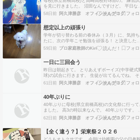
母校(県立前橋高校)と高崎高校野球部の。 練習
を見に行きました。 沼田なんですけど。 平日な
です。 文化祭の振り替え休日が同じ日で。 練習
58日前
阿久津勝彦 オフィシャルブログ
合になるんです。 ２試合目は生徒のお父さんと
てるんですけど。 2試合目になるときに。 仲良
想定以上の頑張り
してる野球のライターさんに電話するんで…
学年が切り替わる前の春休み（３月）に、気持ち
たに、次の学年こそ勉強を頑張る！ と決意した
は多いんじゃないかと思います。参考書を毎日何
59日前
プロ家庭教師のKiri
ージ解くとか、毎週何ページを目標にするとか、
たな習慣を設定した人もいると思います。 しか
一日に三回会う
し、いざ学校が始まると、通うの大変。クラブも
る。…
昨日は朝起きて。 とりあえずボーイズ(中学硬式
球)の試合に行きます。 生徒が出てるんでね。 そ
を早めに切り上げて。 授業をして。 前の記事に
61日前
阿久津勝彦 オフィシャルブログ
いたように母校(県立前橋高校)の文化祭に行きま
す。 のど自慢にいると。 見に行った試合の生徒
40年ぶりに
途中から来るんです。 しかもユニフォー…
40年ぶりに母校(県立前橋高校)の文化祭に行って
ました。 高3の時以来なんで。 40年ぶりです。 
徒が「のど自慢」に出るんで。 それを見に行っ
62日前
阿久津勝彦 オフィシャルブログ
んです。 お願いされたわけじゃないんですけど
ちょっと興味があったんで。 行ってみました。 
【全く違う？】栄東祭２０２６
ど自慢はよくできていて。 感心しま…
どうもオトクサです。 今朝は幼稚園の父の日参