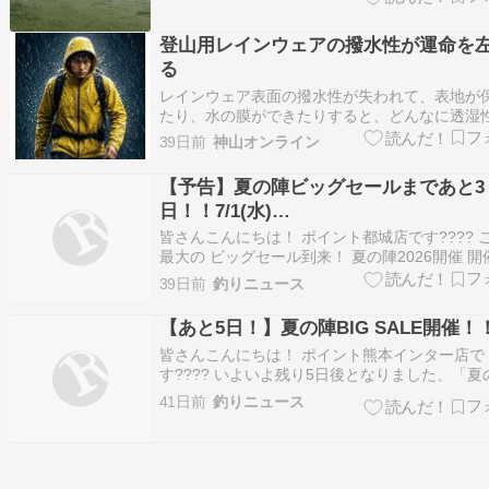
お散歩してる人もワンコもいないことが多いの
っきり走らせます。土砂降りの中でも走ります
とりじゃないので、もうやけくそです！全…
登山用レインウェアの撥水性が運命を
る
レインウェア表面の撥水性が失われて、表地が
たり、水の膜ができたりすると、どんなに透湿
気性が高いメンブレンを採用していても、たち
39日前
神山オンライン
れて内側から濡れてしまいます。 撥水性は、防
メンブレンではなく、表地の性能に依存します
【予告】夏の陣ビッグセールまであと3
社、耐久撥水（DWR）を謳っていますが…
日！！7/1(水)…
皆さんこんにちは！ ポイント都城店です???? 
最大の ビッグセール到来！ 夏の陣2026開催 開
7/1(水)～7/26(日) ドドーン！と 有名メーカー
39日前
釣りニュース
買い得???? 有名メーカーのロッド、リール、 
ー、レインウェア、 フローティングベスト、グ
【あと5日！】夏の陣BIG SALE開催！
ブ…
皆さんこんにちは！ ポイント熊本インター店で
す???? いよいよ残り5日後となりました、「夏
BIG SALE」 今回はセールの詳細をご案内！！！
41日前
釣りニュース
名メーカーのロッドやリール・クーラー・レイ
ア等々、 「夏の陣特価」にて大ご奉仕＼(^^)／✨
た、セール期間中も「ポ…