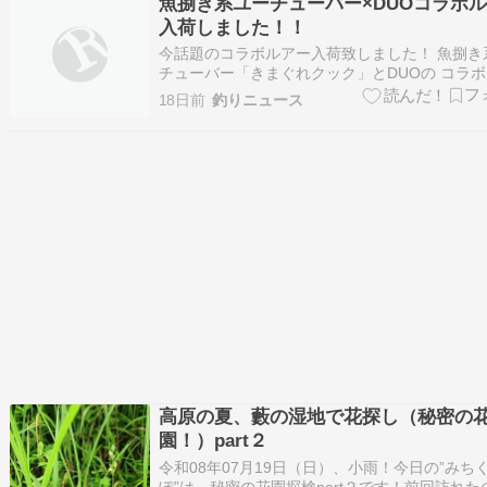
魚捌き系ユーチューバー×DUOコラボ
ですか？」 ぱっと答えるのは難しい質…
入荷しました！！
今話題のコラボルアー入荷致しました！ 魚捌き
チューバー「きまぐれクック」とDUOの コラ
ー「朝どれスイマーTG35ｇ」が入荷致しました♪
18日前
釣りニュース
量入荷となっておりますのでどうぞお早めに！
6/19(金)～7/26(日)【泉バイパス店オープン15
念セール＆多賀城店・…
高原の夏、藪の湿地で花探し（秘密の
園！）part２
令和08年07月19日（日）、小雨！今日の”みち
ぽ”は、秘密の花園探検part２です！前回訪れた