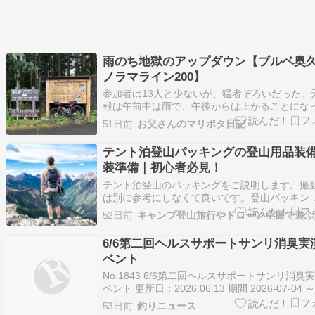
雨のち地獄のアップダウン【ブルベ奥
ノラマライン200】
参加者は13人と少ないが、猛者ぞろいだった。
報は午前中は雨で、午後からは上がることにな
る。スタート時にはそれまで降っていた霧雨も
51日前
お父さんのマリポタ日記
たように思えた。でも、前日に関東・東海が梅
し、いつ降り出すか分からない。それなのに、
テント泊登山パッキングの登山用品装
ウエアを上下ちゃんと着ているのは自分…
装準備｜初心者必見！
テント泊登山のパッキングをご説明します。撮
は別に参考にしなくて良いです。登山パッキン
グ････････････････････････････････テン
52日前
装レイヤーテント泊登山服装 季節にあったもの
ぶ・帽子類 忘れた場合タオルで代用。・サング
6/6第二回ヘルスサポートサンリ消臭実
インナー …
ベント
No.1843 6/6第二回ヘルスサポートサンリ消臭
ベント 更新日：2026.06.13 期間 2026-07-04 ～
2026-07-04 場所 フィッシングエイト2 釣種 
53日前
釣りニュース
メーカー名 ヘルスサポートサンリ、服部製紙株