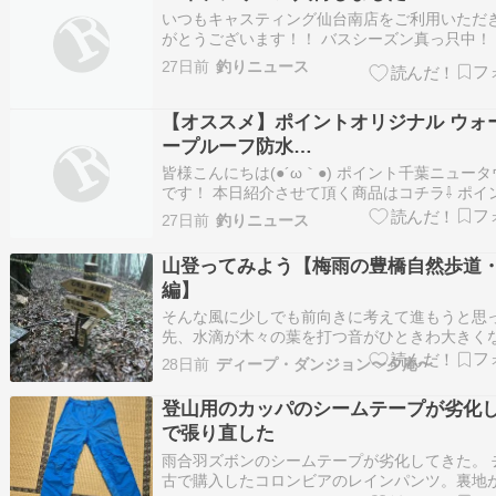
いつもキャスティング仙台南店をご利用いただ
がとうございます！！ バスシーズン真っ只中！
さんバスは釣れていますか、、、 なかなか、大
27日前
釣りニュース
スが釣れていませんが、そんな時はこれがあれば↓
コイケシリーズ フィッシュギルL これがあれば
かったあのデカバスが釣れる…
【オススメ】ポイントオリジナル ウォ
ープルーフ防水…
皆様こんにちは(●´ω｀●) ポイント千葉ニュー
です！ 本日紹介させて頂く商品はコチラ⇩ ポイ
リジナル XOOX ウォータープルーフ防水スプレ
27日前
釣りニュース
ちらの商品の特徴は、 ①透湿生地に対応！ ②
もキープしたまま 水や汚れをしっかり弾く！ 
山登ってみよう【梅雨の豊橋自然歩道
に配慮した、 P…
編】
そんな風に少しでも前向きに考えて進もうと思
先、水滴が木々の葉を打つ音がひときわ大きく
た。東山への登りに取り掛かってからこっち、
28日前
ディープ・ダンジョン〜夕庵〜
に葉に着いた水の粒が地面に向かって落ちるよ
は終始聞こえていたが、それが大きくなった。
登山用のカッパのシームテープが劣化
じ、風に揺さぶられて露が滴り落ちているの…
で張り直した
雨合羽ズボンのシームテープが劣化してきた。 
古で購入したコロンビアのレインパンツ。裏地