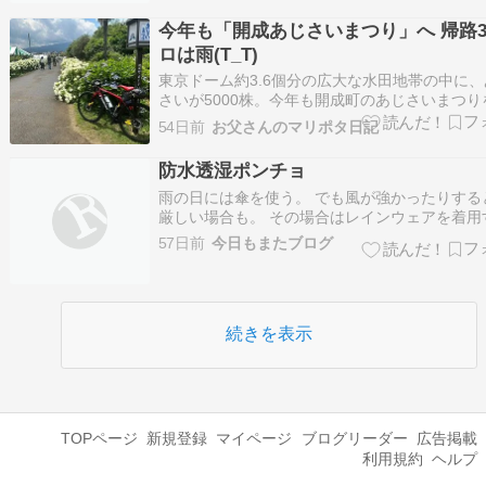
店舗 フィッシングエイト2 記事…
今年も「開成あじさいまつり」へ 帰路3
ロは雨(T_T)
東京ドーム約3.6個分の広大な水田地帯の中に、
さいが5000株。今年も開成町のあじさいまつり
た。亡くなった妻との思い出の場所で、通い始め
54日前
お父さんのマリポタ日記
年以上になるかな。 あいにくの天気予報で、午
雨となる可能性が高いらしいのだが、おまつり
防水透湿ポンチョ
中はこの日（12日金曜日）し…
雨の日には傘を使う。 でも風が強かったりする
厳しい場合も。 その場合はレインウェアを着用
だけど 自転車ならともかく歩きだとズボンまで
57日前
今日もまたブログ
履くのは大変。 だからこそポンチョが理想。 
ンチョは防水性はあっても透水性のないものが
れやすい。 ある程度防水透湿性…
続きを表示
TOPページ
新規登録
マイページ
ブログリーダー
広告掲載
利用規約
ヘルプ