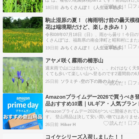
月9日、その時まだ蕾だったとあるお花の確認
18日前
みちくさんぽ！（人生道草散歩）
あれから10日が経っていますよ。きっと花開い
に違いない。って勇んで訪れたけど・・・・ま
駒止湿原の夏！（梅雨明け前の曇天模
った((´∀｀*))ヶﾗヶ…
花は端境期だけど、楽しき歩み！）
令和08年07月18日（日）、雨から曇り！今日の
くさんぽ”は、福島県の南会津町と昭和村にまた
る、国指定の特別天然記念物：駒止湿原を訪ね
19日前
みちくさんぽ！（人生道草散歩）
た。おお天気はどんより曇り空でしたが、夏の
咲き始めていました(*^^)v！そのお花がこれだ
アヤメ咲く霧雨の櫛形山
('ω'*)アハ♪????キンコ…
週末雨で山には出かけない、、、わけはなく天
くても歩いて楽しい山へ登るのです2週間前の6月
雨降る日曜この週末は台風7号8号の影響で全国
25日前
ソラミチ -空の下の路の上から-
だけど、影響が少なそうな南アルプス市の櫛形
アヤメを探しに登ってきました8時の見晴台駐
霧雨で視界ゼロ登っているのはお隣…
Amazonプライムデー2026で買うべき
品おすすめ10選｜ULギア・人気ブラン
お得に購入するチャンス
Amazonプライムデー2026がついに開催されて
す。 登山用品は決して安い買い物ではありませ
のため、年に一度の大型セールは欲しかったギ
26日前
Hiker H
得に購入できる絶好のタイミングです。 レイン
やザック、トレッキングシューズはもちろん、
コイケシリーズ入荷しました！！
ルバッテリーやヘッドライトな…