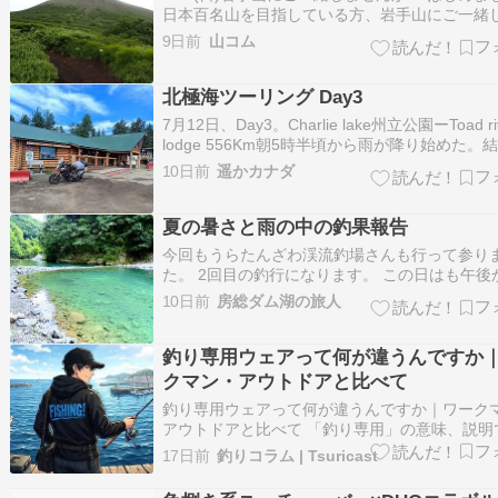
日本百名山を目指している方、岩手山にご一緒
んか？ 登山実施予定は8/16(日)日帰りです。ご
9日前
山コム
より前日入り、延泊は可能です。 自分は前日に
りします。 （山行概要）自分の大まかな予定 1
8/15(土)盛岡…
北極海ツーリング Day3
7月12日、Day3。Charlie lake州立公園ーToad ri
lodge 556Km朝5時半頃から雨が降り始めた。
格的な降り。携帯で予報を見ると、8時すぎに
10日前
遥かカナダ
むと言う事だった。次に6時半ころ予報を見たら
時すぎに止むと言う予報に変わっていた。レー
夏の暑さと雨の中の釣果報告
今回もうらたんざわ渓流釣場さんも行って参り
た。 2回目の釣行になります。 この日はも午後
が降りました。暑いなあ～と思いながら晴天の
10日前
房総ダム湖の旅人
していたら、天気予報どおりに午後から一気に
いき、雨が降ってきました。この雨はおもって
りかなり土砂降りでした。雷はならなかっ…
釣り専用ウェアって何が違うんですか
クマン・アウトドアと比べて
釣り専用ウェアって何が違うんですか｜ワーク
アウトドアと比べて 「釣り専用」の意味、説明
すか 釣具店に立っていると、よく聞かれます。
17日前
釣りコラム | Tsuricast
マノのレインウェア、ワークマンとどう違うん
か？」 「釣り用の帽子と普通のキャップ、何が