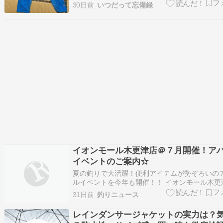
ミ蒸着になっていて、保温性に優れている。 ま
30日前
いつだって忘備録
山用のカッパなので、非常に動きやすい。 彼女
用・登山用・釣り用に使ってもらっているもの。
雨が染み込んでくると言われた。…
イオンモール木更津店＠７月開催！ア
イベントのご案内☆
夏の釣りで大活躍！便利アイテムが勢ぞろいの
ルイベントを今年も開催！！ イオンモール木更
とうです。 夏の釣りで大活躍の便利アイテムが
31日前
釣りニュース
ろいするアパレルイベントを今年も開催します
☆FREEZE TECH・DANGSHADES・UCHIKO
レインダンサージャケットの実力は？
売会☆ ＜日時＞…