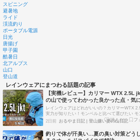
スピニング
避暑地
ライド
渓流釣り
ポータブル電源
日光
唐揚げ
甲子園
酷暑日
北アルプス
山口
登山道
レインウェアにまつわる話題の記事
【実機レビュー】カリマー WTX 2.5L jk
の山で使ってわかった良かった点・気
点
レインウェアはどれがいいの？カリマーWTX 2.
実力が知りたい！モンベルと比べて選びたい モ
のストームクルーザーを13年使い続けてきた筆
2日前
おるやま日記 | 登山嫌い妻の山日記
とに、カリマーのレインウェア「WTX 2.5L jkt
す機会が舞い込みました。 雨の上高地で1時間
釣りで体が汗臭い…夏の臭い対策どう
わかったのは、…