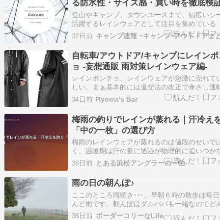
る防水性・サイズ感・買い時を徹底検
登山やキャンプ、タウンユースまで、幅広いシ
活躍するレインウェアとして注目を集めている
ンダンサージャケット」。ただ、実際のところ
32日前
キャンプ速報 ~キャンプ･アウトドアま
くらい防水性が高いの？」「サイズ感はどう？
うならどこがお得？」と、購入前に気になるポ
自転車/アウトドア/キャンプにレインポ
は尽きませんよね。 結論から言うと、こ…
ョ -妄想通販 雨対策レインウェア編-
レインポンチョ、レインウェアが急激に売れて
しい。まぁ基本的には道交法の改正で傘さし運
足して罰則及び罰金が設定されたからだと思う
34日前
Ryoma's Bar
ど、店頭販売では品切れ続出らしい。まだまだ
し、梅雨明けしても夕立ちや台風なども含めて
梅雨の釣りでレインが蒸れる｜汗冷え
は必要だから、調べてみた。足元近くまでカ…
「中の一枚」の選び方
梅雨のレインウェアが蒸れるのは値段のせいで
く、温暖期は汗の量に透湿が物理的に追いつか
造が原因です。買い替える前に、肌に当たる一
38日前
とある浜松アングラーの一生
から化繊速乾やメリノに変えるのが、汗冷えを
スパ最強の対策。換気と着替えのコツまで解説
雨の日の朝んぽ♪
す。
ここのところ雨続き･･･、早朝６時の散歩は毎
んど雨です。朝んぽはダルパパも一緒なのでど
凄い雨でも大抵は行きます。雨が降っている時
38日前
ボーダーコリーなLife