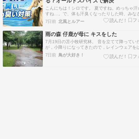
る？オールドスパイスで解決
こんにちは！シロです。 夏ですね。めっちゃ汗
すね…。で、体も汗臭くなったりした時、みな
うしてますか？ もちろん、風呂に入る！なんで
7日前
北風とルアー
最近私がハマっているアイテムをご紹介したい
ます。 シロ 海も山も、この時期涼しいはずの
雨の森 仔鹿が母に キスをした
いても汗がびっしょりなんてのは日…
7月19日の苫小牧研究林。 音を立てて降ってい
が，小降りになってきたので，レインウェアを
り，急ぎ足で研究林を一周することにした。 渓
7日前
鳥が大好き！
らかに澄んだ流れは，増水して，川幅が広がり
が変わっていた。 霧がかかって，少し煙った感
景。 花には，雨の雫。 カラ類やコ…