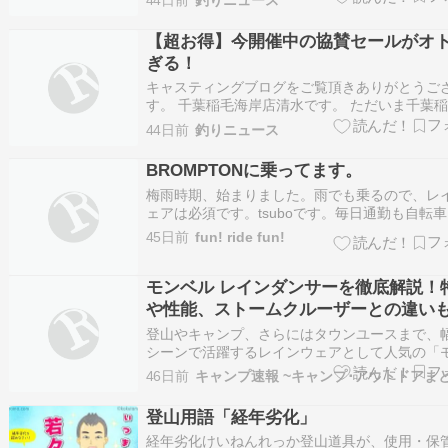
44日前
釣りニュース
ご来店くださいっ！！ ※2.5インチ、4.3インチ
ラー１点ずつとなります。 ※お一家族につき１
【超お得】今開催中の協賛セールがオ
とさせて頂きます。…
ぎる！
キャスティングブログをご覧頂きありがとうご
す。 千葉稲毛海岸店清水です。 ただいま千葉
岸店では、市原16号店オープン15周年を記念し
44日前
釣りニュース
セールを開催しております！ 〈セール期間〉
2026/6/19(金)～7/26(日)まで ●当社オススメ
BROMPTONに乗ってます。
11,000円以…
梅雨時期、始まりました。雨でも乗るので、レ
ェアは必須です。tsuboです。毎日通勤も自転
っているのですが、前傾姿勢が取れなくなった
45日前
fun! ride fun!
るのはもっぱらBROMPTONです。BRONPTO
い。泥除けも付いてる。変速も付いてる。
BROMPTONはロードバイクにはない…
モンベル レインダンサーを徹底解説！
や性能、ストームクルーザーとの違い
登山やキャンプ、さらにはタウンユースまで、
シーンで活躍するレインウェアとして人気の「
ル レインダンサー」。実際に購入を検討してい
46日前
キャンプ速報 ~キャンプ･アウトドアま
中には、「性能はどうなの？」「同じモンベル
ームクルーザーと何が違うの？」といった疑問
登山用語「経年劣化」
ちの方も多いのではないでしょうか。 …
経年劣化けいねんれっか登山道具が、使用・保