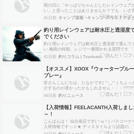
介
雨の日に「やっぱりちゃんとしたレインウェア
い」と思ったことはありませんか？でも、いざ
と思うと、防水って何が違うの？どのくらいの
41日前
キャンプ速報 ~キャンプ･アウトドアま
あればいいの？と迷ってしまう方も多いはず。 
今回は、ワークマンの防水ジャケットに注目し
釣り用レインウェアは耐水圧と透湿度
した。高機能でありながら手頃な価格帯…
でください
釣り用レインウェアは耐水圧と透湿度で選んで
い 梅雨の時期、レジで一番聞かれる質問です 
とこれ、何が違うんですか？」「雨でも釣りた
41日前
釣りコラム | Tsuricast
すけど何を買えばいいですか？」「ゴアテック
本当に必要ですか？」——梅雨の時期、レイン
【オススメ】XOOX『ウォータープル
の相談を毎日受けます。 正直に書くと、…
プレー』
皆さんこんにちは、たなかです( ◠‿◠ ) ちょっ
介するのが遅かったかもしれません・・・?????
本日はXOOXより『ウォータープルーフスプレ
44日前
釣りニュース
ご紹介です☔ 繊維製品の通気性をキープしたま
水・防汚効果アップ???????????? 釣具はも
【入荷情報】FEELACANTH入荷しまし
シュー…
～！
こんばんは！ 仙台南店です(＾ω＾) バスコーナ
入荷情報ですっ☆★ ディスタイルより話題の、
ラカンスが入荷致しましたっ♪ お探しの方はお