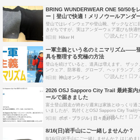
BRING WUNDERWEAR ONE 50/50
ー｜登山で快適！メリノウールアンダ
ツの履き心地・防臭性を徹底解説
登山ではレインウェアや登山靴、ザックなどに
きがちですが、実はアンダーウェア選びも快適
きく左右する重要なアイテムです。 どんなに高
8日前
Hiker H
登山ウェアを着ていても、アンダーパンツが汗
ついたり、蒸れたり、股ずれが起きたりすると
一軍主義という名のミニマリズム――
中ストレスを感じながら歩くことになっ…
具を整理する究極の方法
登山を続けていると、道具は増えます。 ザック
ンウェア、防寒着、グローブ、ヘッドランプ、
ー、シュラフ、マット。用途や季節が少し違う
8日前
神山オンライン
で、似たような道具がいつの間にか並びます。 
ん、買ったときにはそれぞれ理由がありました。
2026 OSJ Sapporo City Trail 最終案
持っているものより軽かった。 少し…
ールで届きました
富士登山競走が終わり週末は家族とゆっくり過
いましたが、気付くとOSJ Sapporo City Trai
に迫ってエントリーリストが公開され、メール
9日前
ボボ・ブラジル | 日々是好日
案内が届いていました。 最終案内 大会スケジ
やルールの再掲、必携品チェックするよとの記
8/16(日)岩手山にご一緒しませんか？
りました。 と…
8/16(日)岩手山にご一緒しませんか？ はじめま