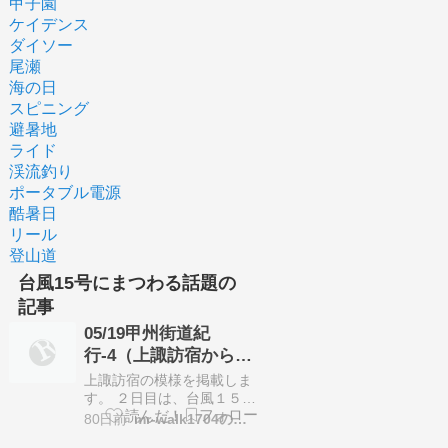
甲子園
ケイデンス
ダイソー
尾瀬
海の日
スピニング
避暑地
ライド
渓流釣り
ポータブル電源
酷暑日
リール
登山道
台風15号にまつわる話題の
記事
05/19甲州街道紀
行-4（上諏訪宿から韮
崎宿－①、）
上諏訪宿の模様を掲載しま
す。 ２日目は、台風１５号
の影響で、小雨が降ってい
80日前
mr-walk1704のブログ
ました。まあ何とかなるだ