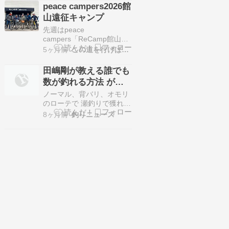
ろうの気分で、ホテルを出
peace campers2026館
発。清里へ行く美女二人を
山遠征キャンプ
上諏訪駅まで送り、完全武
装で２５ｋｍ先の「蔦木
先週はpeace
宿」を目指し歩きだす。酒
campers「ReCamp館山」
造が建ち並ぶしっとりとし
へ遠征でした♪金曜土曜の
5ヶ月前
この道を行けば〜 たろさ日記
た上諏訪宿を横目に見て
日程なのに6名参加金曜の
耽々と歩きます。上…
10:30キャンプ場集合ワテ
田嶋剛が教える誰でも
は時間に余裕が有ったから
数が釣れる方法 がま
保田で降りて下道途中オド
鮎競技スペシャルV8
ヤに寄ってたら時間ギリギ
ノーマル、背バリ、オモリ
引抜急瀬 90
リでした他メンバーはもう
のローテで 瀬釣りで獲れる
既に到着済み電鉄さんに至
野鮎はもっと増える 田嶋剛
8ヶ月前
釣りニュース
っては前乗りで館山駅前に
が教える 誰でも数が釣れる
投錨し…
方法 田嶋 剛 tester │
Tsuyoshi Tazima 小学生の
頃から鮎釣りに親しみ18歳
で本格的にのめり込む。G
杯鮎では何度も表彰台に乗
っている実力者だが、田嶋
とい…