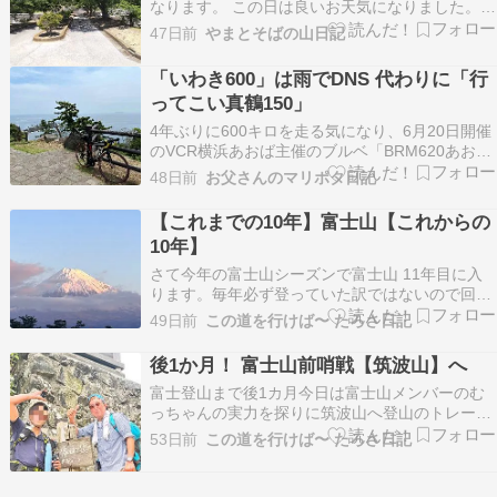
なります。 この日は良いお天気になりました。
ゆっくり歩いていても汗が出ます。 という事で、
47日前
やまとそばの山日記
意識してゆっくりゆっくりと歩きました。 ほどな
くして山頂です。 こちらは三角点～ 眺めは最高
「いわき600」は雨でDNS 代わりに「行
～でした。 遠くには筑波山も見えます。 この後
ってこい真鶴150」
は、ゆ…
4年ぶりに600キロを走る気になり、6月20日開催
のVCR横浜あおば主催のブルベ「BRM620あおば
600kmいわき」にエントリー。8年ぶりの600キ
48日前
お父さんのマリポタ日記
ロ完走を目指すはずだったが、2日前の天気予報
ではほぼ600キロ全てで雨が降ることになってお
【これまでの10年】富士山【これからの
り、勇者でもないフツーの年寄りとしては…
10年】
さて今年の富士山シーズンで富士山 11年目に入
ります。毎年必ず登っていた訳ではないので回顧
録 覚書に５０歳の誕生日に何かしよう❗️と思いつ
49日前
この道を行けば〜 たろさ日記
いた富士登山2016年富士宮ルート無謀にも日帰り
計画（笑）この時は嫁と2人しかし嫁は高山病で
後1か月！ 富士山前哨戦【筑波山】へ
九合目でリタイヤ具合悪い嫁を残し単独登頂
富士登山まで後1カ月今日は富士山メンバーのむ
（笑）2…
っちゃんの実力を探りに筑波山へ登山のトレーニ
ングシャトルバス始発を狙って秋葉原つくばエク
53日前
この道を行けば〜 たろさ日記
スプレス駅5:45待ち合わせ改札近くのファミマに
集合予定がまだ開店前(6:30から)で地上のセブン
イレブンに変更快速の10分前にむっちゃんと合流