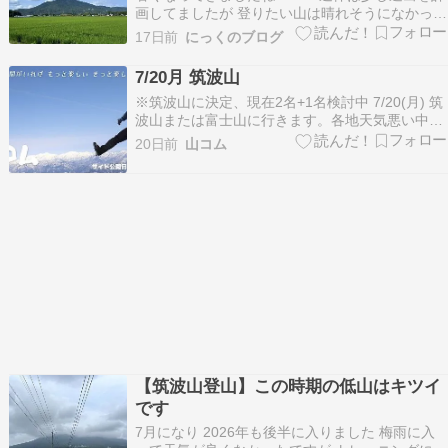
画してましたが 登りたい山は晴れそうになかった
ので 暑さバテ対策のトレーニングしてきました
17日前
にっくのブログ
暑いから 最近は止められないことが多くなりまし
た 出発します 細目に水分補給 人は多そうです も
7/20月 筑波山
う少しでMINANO HUT トレーニ…
※筑波山に決定、現在2名+1名検討中 7/20(月) 筑
波山または富士山に行きます。各地天気悪い中、
快晴予報です。 どちらに行くかは参加希望いただ
20日前
山コム
いた方とご相談です。私は神奈川からです。 ・筑
波山 相乗り集合は当日早朝、東京駅と大船駅など
を想定。ガソリン・高速代を折半。 コース等…
【筑波山登山】この時期の低山はキツイ
です
7月になり 2026年も後半に入りました 梅雨に入