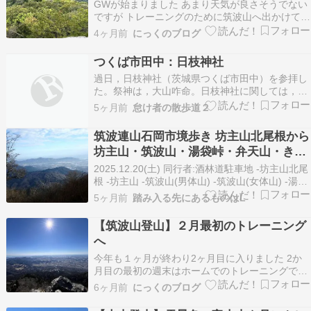
GWが始まりました あまり天気が良さそうでない
ですが トレーニングのために筑波山へ出かけてき
ました 小雨です 白雲橋コースから 迎場コース
4ヶ月前
にっくのブログ
分岐 息が上がる 二十三丁目 弁慶七戻り 山頂に近
づくにつれて 登頂ならず お昼にします 男体山に
つくば市田中：日枝神社
向かいます 男体山 下山します 下山 山…
過日，日枝神社（茨城県つくば市田中）を参拝し
た。祭神は，大山咋命。日枝神社に関しては，塙
泉嶺編『筑波郡郷土史』（大正15年・昭和54年復
5ヶ月前
怠け者の散歩道２
刻版）の173頁に解説がある。『筑波郡郷土史』
によれば，日枝神社は，承久3年（1219年）に小
筑波連山石岡市境歩き 坊主山北尾根から
田知重が近江國坂本山王の分霊を勧請して創始し
坊主山・筑波山・湯袋峠・弁天山・きの
た神…
こ山 その1
2025.12.20(土) 同行者:酒林道駐車地 -坊主山北尾
根 -坊主山 -筑波山(男体山) -筑波山(女体山) -湯袋
峠 -弁天山 -きのこ山 -みかげスポーツ公園駐車場
5ヶ月前
踏み入る先にあるものはL
短時間も以外につらい藪漕ぎ筑波山は一々記事に
していない場合も含めてちょくちょく出かけてい
【筑波山登山】２月最初のトレーニング
るのだが(近いから…
へ
今年も１ヶ月が終わり2ヶ月目に入りました 2か
月目の最初の週末はホームでのトレーニングです
御幸ヶ原コース登山口 中間地点 御幸ヶ原 男体
6ヶ月前
にっくのブログ
山 展望台 立身石 お昼にしましょう 筑波山頂
BENKEI HUTにて 無事に下山 誘惑に勝つ 帰路へ