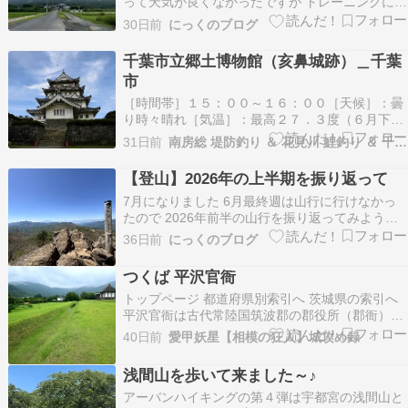
って天気が良くなかったですが トレーニングに筑
波山へ山行してきました 天気を確認 出発です！
30日前
にっくのブログ
御幸ヶ原の登山口 御幸ヶ原に到着 最初のピーク
少しだけ見えた 御幸ヶ原に戻って 山頂に向けて
千葉市立郷土博物館（亥鼻城跡）＿千葉
筑波山頂 下りましょう 弁慶七戻 気…
市
［時間帯］１５：００～１６：００［天候］：曇
り時々晴れ［気温］：最高２７．３度（６月下旬
並）千葉市の千葉市立郷土博物館に行ってきまし
31日前
南房総 堤防釣り ＆ 花見川 鯉釣り ＆ 千葉スポット巡り
た。■基本情報施設名 ：千葉市立郷土博物館住所
：千葉県千葉市中央区亥鼻１丁目６－１営業時
【登山】2026年の上半期を振り返って
間：９：００～１７：００休館日 ：月曜日（月曜
7月になりました 6月最終週は山行に行けなかっ
日が祝日の場…
たので 2026年前半の山行を振り返ってみようと
思います 2026年1月～6月に登った山 山行デー
36日前
にっくのブログ
タ 振り返ってみて 記憶に残った山 1つ目の山 2つ
目の山 和歌山県最高峰の竜ヶ岳 奈良県と近畿最
つくば 平沢官衙
高峰の八経ヶ岳 三重県最高峰の日出…
トップページ 都道府県別索引へ 茨城県の索引へ
平沢官衙は古代常陸国筑波郡の郡役所（郡衙）の
跡で、南北に連なる筑波山塊の南西の方、北条大
40日前
愛甲妖星【相模の狂人】城攻め録
池ほとりの丘の上にある。いまは史跡公園に整備
され、建物も当時の工法で3棟復元されている。
浅間山を歩いて来ました～♪
この日は雨雲が低く垂れ込めて濡れる足元を気に
アーバンハイキングの第４弾は宇都宮の浅間山と
しながら…