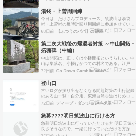
かけた。面白みに欠けるルートだが、トレーニン
グだけというのもあまり気が乗らないので 朝バイ
湯袋・上曽周回練
キングに寄って、満腹になってからのスタートで
今日は、たけさんプロデュース、筑波山は湯袋
す。
峠・上曽峠の反時計回り周回練に参加させていた
だきました。 迎えに来ていただいて、りんりん真
68日前
【ふつうのパパ】の部屋
壁にデポ。屋根にはS-WORKS2台！ 続きを読む
第二次大戦後の帰還者対策 ～中山開拓・
拓魂碑（中編）
中山開拓は、正しくは小幡開拓というらしい。中
山は集落名、小幡はかつての村名である。江戸時
代には筑波山への宿場町だった。第二次大戦後、
72日前
Go Down Gamblin' ver.6
満州等からの引揚者の受け入れ先として国有林を
提供した土地である。 満州・朝鮮半島をはじめ、
登山口
敗戦により家も土地も仕事も奪われ、着の身着の
古いログが掘り出せなくなる問題対策の山行記録
ままで帰国した…
のある山一覧・自分用。東海自然歩道はじめロン
グトレイルの経路で登った一部の山を除く。
72日前
ディープ・ダンジョン〜夕庵〜
（2026年5月27日現在）◆北アルプス--------------
--------------------------笠ヶ岳双六岳～西鎌尾根～槍
急募????明日筑波山に行ける方
ヶ岳…
急募明日筑波山に行っていただける方 明日天気が
良さそうなので、一緒に行っていただける方探し
ています！ 興味ある方DMください 投稿 急
75日前
山コム