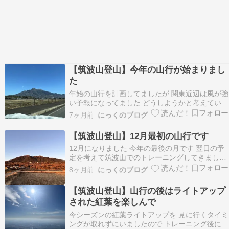
【筑波山登山】今年の山行が始まりまし
た
年始の山行を計画してましたが 関東近辺は風が強
い予報になってました どうしようかと考えていた
ら 関東の平野部でも積雪の予報になってました
7ヶ月前
にっくのブログ
前日の夜のライブカメラでも雪が降って風も強そ
うです 朝までに天候は回復していると思いますの
【筑波山登山】12月最初の山行です
で 雪道トレーニングに出かけてきました …
12月になりました 今年の最後の月です 翌日の予
定を考えて筑波山でのトレーニングしてきました
良い天気です！ 山行中なのに 白雲橋コースで山
8ヶ月前
にっくのブログ
頂へ 誰もいない山頂 御幸ヶ原 お昼にします 男体
山 展望台 立身石 下山しましょう 下山 山行デー
【筑波山登山】山行の後はライトアップ
タ ルート 標高 時間・距離・標高差…
された紅葉を楽しんで
今シーズンの紅葉ライトアップを 見に行くタイミ
ングが取れずにいましたので トレーニング後に紅