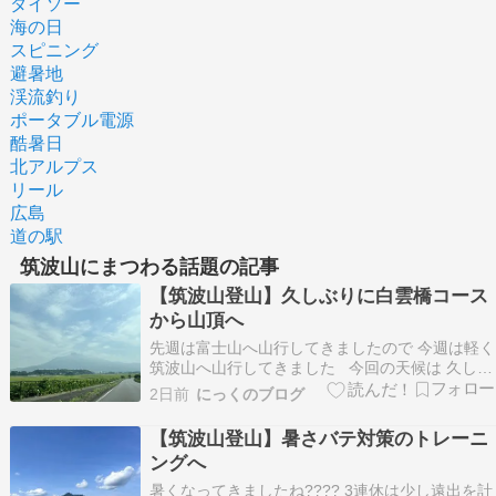
ダイソー
海の日
スピニング
避暑地
渓流釣り
ポータブル電源
酷暑日
北アルプス
リール
広島
道の駅
筑波山にまつわる話題の記事
【筑波山登山】久しぶりに白雲橋コース
から山頂へ
先週は富士山へ山行してきましたので 今週は軽く
筑波山へ山行してきました 今回の天候は 久しぶ
りに白雲橋コースから 白雲橋コース登山口 暑い
2日前
にっくのブログ
です。。。 BENKEI HUT 無事に通過 筑波山頂 御
幸ヶ原でお昼 少し早い気がしますね 男体山 展望
【筑波山登山】暑さバテ対策のトレーニ
台に寄って 下りましょう 虫が多…
ングへ
暑くなってきましたね???? 3連休は少し遠出を計