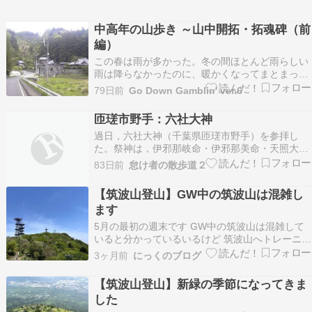
中高年の山歩き ～山中開拓・拓魂碑（前
編）
この春は雨が多かった。冬の間ほとんど雨らしい
雨は降らなかったのに、暖かくなってまとまった
雨が何回か降った。 雨が降ると山に行くのは延ば
79日前
Go Down Gamblin' ver.6
そうという気になる。道が水浸しなのも嫌だし、
雨上がりは虫が多い。そうしているうちに、ゴー
匝瑳市野手：六社大神
ルデンウィークになった。この時期は混むので、
過日，六社大神（千葉県匝瑳市野手）を参拝し
できれば動きた…
た。祭神は，伊邪那岐命・伊邪那美命・天照大
神・月読命・素戔嗚男命・蛭子命。六社大神に関
83日前
怠け者の散歩道２
しては，千葉縣匝瑳郡教育會編『千葉縣匝瑳郡
誌』（大正10年・復刻版昭和51年）の40頁，240
【筑波山登山】GW中の筑波山は混雑し
～241頁に詳細な解説がある。六社大神は，和銅4
ます
年（71…
5月の最初の週末です GW中の筑波山は混雑して
いると分かっているいるけど 筑波山へトレーニン
グしてきました 3日前 今回は麓から ちょっと暑
3ヶ月前
にっくのブログ
いな 今回は御幸ヶ原コース 中間点 御幸ヶ原 男
体山 展望台 御幸ヶ原 コマ展望台 登頂ならず 下
【筑波山登山】新緑の季節になってきま
山します 下山しました 駐車場に戻…
した