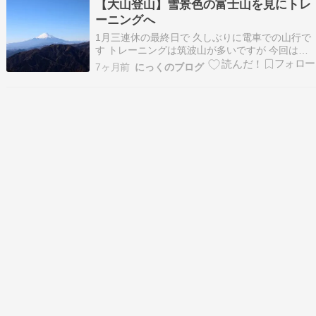
【大山登山】雪景色の富士山を見にトレ
山行データ ルート 標高 距離・…
ーニングへ
1月三連休の最終日で 久しぶりに電車での山行で
す トレーニングは筑波山が多いですが 今回は神
奈川県の大山にトレーニングしてきました 電車
7ヶ月前
にっくのブログ
での山行はザックが重くなります スタートしまし
ょう いざ、出発！ 女坂との分岐 下社を出発 富士
見台 二十八丁目 大山山頂 裏手に回ります …