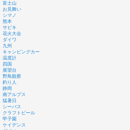
富士山
お見舞い
シマノ
熊本
サビキ
花火大会
ダイワ
九州
キャンピングカー
温度計
四国
展望台
野鳥観察
釣り人
静岡
南アルプス
猛暑日
シーバス
クラフトビール
甲子園
ケイデンス