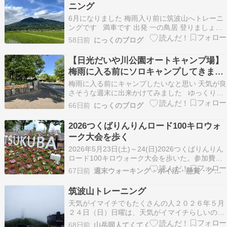
ニング
6月になりました 梅雨入り前に筑波山へトレーニ
ングです 満車です 出発 一の鳥居 登りましょう
人出は多そうです 男女川源流 男体山 展望台 御幸
58日前
にっくのブログ
ヶ原でお昼 筑波山頂 下りましょう 弁慶七戻 下山
しました 山行データ ルート 標高 時間・距離・標
【日光だいや川公園オートキャンプ場】
高差 帰りましょう 梅雨入りし…
梅雨に入る前にソロキャンプしてきまし
た
梅雨に入る前にキャンプしたいなと思い 天気が良
さそうな週末に出来かけてみました ゆっくり出
発 今回のキャンプ場 設営します まずは１本 ちょ
66日前
にっくのブログ
っとお散歩 散歩から戻って 追加です 陽が高いで
すが 闇が近づいてきました 暗くなって 朝です 撤
2026つくばりんりんロード100キロウォ
収しました キャンプ場を訪れて ゆ…
ーク大会を歩く
2026年5月23日(土)～24(日)2026つくばりんりん
ロード100キロウォーク大会を歩いた。参加費
は、12,000円今年は、スタート・ゴール会場は、
67日前
週末ウォーキング・ポイ活・懸賞・クーポンのメモ等
つくば駅のつくばセンター広場に変更となり利便
性は向上したが、預け荷物は、施設が施錠される
筑波山トレーニング
ために7時迄返却出来ないのが難点だっ…
天気がイマイチでもたくさんの人２０２６年５月
２４日（日）日曜は、天気がイマイチらしいので
いつものつくし湖からの筑波山トレーニングに出
68日前
山岳同人てくてく