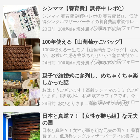
シンママ【養育費】調停中 レポ①
​シンママ 養育費 調停中レポ① 養育費ゼロ、低所
得シングルマザーパーティの養育費請求調停レポ
です！続き『シンママ【養育費】ショックだった
23日前
100均de 海外風インテリア&DIY
弁護士相談』シンママ 養育費 ショックだった弁
護士相談 養育費ゼロ、低所得シングルマザーの養
100年使える【山葡萄かごバッグ】
育費請求レポです！やさぐれ中のため注意私も体
​100年使える一生モノ【山葡萄かごバッグ】 なん
調不…
か、お祓いで憑き物落ちたせいか？急に物欲でて
きてしまい…体調悪いのもあるけどひきこもり&
24日前
100均de 海外風インテリア&DIY
ずっと物欲、食欲もゼロだった。今、山葡萄のか
ごバッグで頭いっぱいです私も最近知ったんだけ
親子で結婚式に参列し、めちゃくちゃ楽
ど、山葡萄のかごバッグってすごく丈夫で、年中
しかった話
使えて、…
おはようございます！高齢シンママのミミでござ
います。娘9歳小4、私49歳アラフィフです。今日
もおでかけのお話。友人の結婚パーティーに親子
28日前
おひとりさま→高齢シンママの徒然
で招待してもらい行ってきて、すごーく楽しかっ
た！の話です。40代になったら周りも同じくらい
日本と真逆？！【女性が勝ち組】な元夫
の年齢だし、結婚式に参列することもなく。コロ
の国
ナもあった…
​日本と真逆？！女性が勝ち組な元夫の国？！ 養育
費ゼロ、低所得シングルマザーパーティの養育費