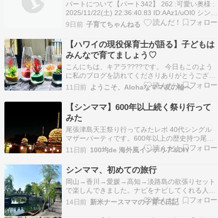
パートについて【パート342】 262 :可愛い奥様 :
2025/11/22(土) 22:36:40.83 ID:AAz1/uOI0 シンマ
マに彼氏ができたらしく、仕事中に誰彼構わず彼
9日前
子育てちゃんねる
氏の話をしてきてうざい
【ハワイの現役保育士が語る】子どもは
みんなで育てましょう♡
こんにちは、キアラ????です。 今日もこのよう
に私のブログを訪れてくださりありがとうござい
ます ※ブログランキングにご協力ください。あな
11日前
ようこそ、Alohaなママ友の輪へ
た様の応援が励みになります。以下の二つをポッ
チと押してください。????????????ご協力あり
【シンママ】600年以上続く祭り行って
がとうございましたm(__)m 私、キアラ…
みた
​尾張津島天王祭り行ってみたレポ 40代シングル
マザーパーティです。600年以上の歴史持つ尾張
津島天王祭に初めて行ったのでレポ！場所は、藤
11日前
100均de 海外風インテリア&DIY
棚で有名な、津島市天王川公園尾張津島天王祭
は、日本三大川祭りのひとつで、なんと！織田信
シンママ、初めての旅行
長も観に行ったと言われてるそう！ユネスコ無形
岡山→香川→愛媛→高知→淡路島の欲張りセット
文化遺産に…
で楽しんできました。ナビをナビしてくれる人
（おぬり）がいてくれたから、何とかなったのも
14日前
新米ナースママの子育て日記
ある事故なく帰宅できてよかった????最初に行っ
た観光地は、人生2回目の岡山県倉敷市の美観地