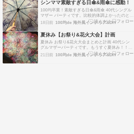
シンママ素敵すぎる日傘&雨傘に感動！
区です。前は子供が小さくて買い物を嫌そうにし
​100均卒業！素敵すぎる日傘&雨傘 40代シングル
てたけど、今…
マザー パーティです。比較的体調よかったのとお
盆は、娘の予定があるためひと足はやく弾丸でお
18日前
100均de 海外風インテリア&DIY
墓参り。めちゃくちゃ久しぶりに実家に里帰り…
したらオシャレな傘いっぱいもらった知り合いか
夏休み【お祭り&花火大会】計画
ら、大量に訳アリ品傘をもらったらしく、まるで
​夏休み お祭り&花火大会まとめと計画 40代シン
お店…
グルマザーパーティです。もうすぐ夏休み！！で
すが、思春期反抗期な中学2年生は、部活三昧&絶
21日前
100均de 海外風インテリア&DIY
対一緒にお祭り行ってくれなさそうなので…今年
も、ぼっちお祭り計画たててます！！オバサンひ
とりでお祭りってめちゃハードル高いと思ってた
けど……