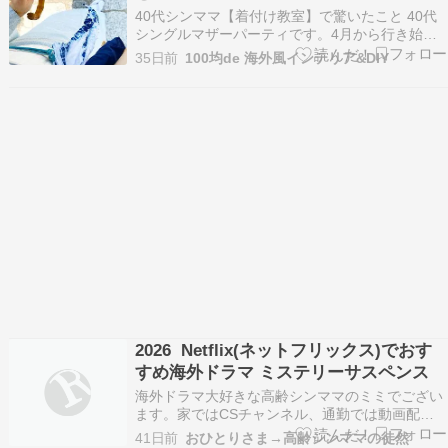
40代​シンママ【着付け教室】で驚いたこと 40代
シングルマザーパーティです。4月から行き始め
た着付け教室…入ってすぐ、めまい体調不良で参
35日前
100均de 海外風インテリア&DIY
加できなかったりでしたが、最近、がんばって行
ってます！「着付け教室どんな感じ？？」って気
になってる方のためにレポ！​着付け教室の費用 私
が申…
2026 Netflix(ネットフリックス)でおす
すめ海外ドラマ ミステリーサスペンス
海外ドラマ大好きな高齢シンママのミミでござい
ます。家ではCSチャンネル、通勤では動画配信
サービス（VOD）でがんがん見まくってます。最
41日前
おひとりさま→高齢シンママの徒然