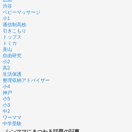
渋谷
ベビーマッサージ
小1
通信制高校
引きこもり
トップス
トミカ
美山
自由研究
小2
高2
生活保護
整理収納アドバイザー
小4
神戸
小5
小3
中2
ワーママ
中学受験
シンママにまつわる話題の記事