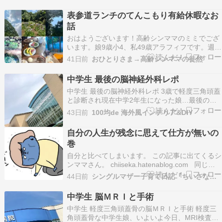
近まではHulu、アマゾンプライムで見ていて、
で、いまハマっているのがNetflix（ネットフリッ
表参道ランチのてんこもり有給休暇なお
クス）です。オリジナルドラマが多いこともあり
話
ます…
おはようございます！高齢シンママのミミでござ
います。娘9歳小4、私49歳アラフィフです。週2
回の会社への出勤は、東京都内に出るのではなく
41日前
おひとりさま→高齢シンママの徒然
都内を通り過ぎて別の関東の県に2時間かけて行
ってます、、なので途中下車は数ヶ月に一度、デ
中学生 最後の脳神経外科レポ
パ地下でおもたせを買うくらいで地下鉄から地下
​中学生 最後の脳神経外科レポ 3歳で軽度三角頭蓋
で用事がすみ…
と診断され現在中学2年生になった娘…最後の脳
神経外科レポです！『中学生 脳ＭＲＩと手術』中
43日前
100均de 海外風インテリア&DIY
学生 軽度三角頭蓋の脳ＭＲＩと手術 軽度三角頭
蓋な中学生娘、いよいよ今日、MRI検査『【反抗
自分の人生が残念に思えて仕方が無いの
期中学生】脳の手術と瀕死のシンママ』反抗期中
巻
学…
自分と比べてしまいます。 この記事に出てくるシ
ンママさん。 chiiseka.hatenablog.com 同じ団
地なので、彼氏と歩いている姿をよく見かけま
44日前
シングルマザー子育て日記『ちいさな世界』
す。最近は平日でもよく見かけるようになりまし
た。 自分とは違いすぎるママさんを見ると、後
中学生 脳ＭＲＩと手術
は死ぬだけと思って生きている…
​中学生 軽度三角頭蓋骨の脳ＭＲＩと手術 軽度三
角頭蓋骨な中学生娘、いよいよ今日、MRI検査