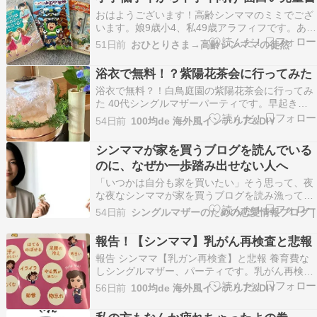
おはようございます！高齢シンママのミミでござ
います。娘9歳小4、私49歳アラフィフです。あっ
という間にでも穏やかに毎日が過ぎていき、それ
51日前
おひとりさま→高齢シンママの徒然
は幸せなことであります。その小さなまぶしい欠
片を10年日記や手帳、ブログに残せてなくて。ま
浴衣で無料！？紫陽花茶会に行ってみた
ぁ写真に映らないことも記憶に残らないことも、
​浴衣で無料？！白鳥庭園の紫陽花茶会に行ってみ
私たち親子…
た 40代シングルマザーパーティです。早起きし
て娘の朝食&お弁当作って浴衣着て、白鳥庭園の
54日前
100均de 海外風インテリア&DIY
紫陽花茶会に、行ってみました！先週有松絞り祭
り『ぼっちシンママ【有松絞り祭り】行ったレ
シンママが家を買うブログを読んでいる
ポ』ぼっちシンママ【有松絞り祭り】行ったレポ
のに、なぜか一歩踏み出せない人へ
40代シン…
「いつかは自分も家を買いたい」そう思って、夜
な夜なシンママが家を買うブログを読み漁ってい
ませんか？でも、読めば読むほど「あの人は運が
54日前
シングルマザーのための恋愛情報ブログ |
良かっただけかも」「私には無理」という気持ち
が強くなる。 実はこの感覚、珍しくないんです。
報告！【シンママ】乳がん再検査と悲報
むしろ、真剣に将来を考えているからこそのブレ
報告 シンママ【乳ガン再検査】と悲報 養育費な
ーキと言え…
しシングルマザー、パーティです。乳がん再検査
の結果でたので、ご報告！！『最悪…【シンマ
56日前
100均de 海外風インテリア&DIY
マ】子宮筋腫と癒着と乳ガン？』最悪…​シンママ
子宮筋腫と癒着と乳ガン？ 40代シングルマザ