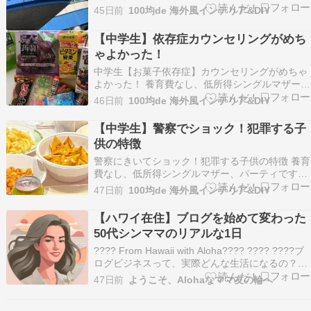
『【反抗期中学生】脳の手術と瀕死のシンママ』
45日前
100均de 海外風インテリア&DIY
反抗期中学生 【軽度三角頭蓋】脳の手術と瀕死の
シンママ もしかしたら、削除するかもですが、も
【中学生】依存症カウンセリングがめち
う1人じゃ抱えきれなさすぎるので、愚痴らせて
ゃよかった！
くださ…
中学生【お菓子依存症】カウンセリングがめちゃ
よかった！ 養育費なし、低所得シングルマザー、
パーティです。警察の少年相談も、すっっっごく
46日前
100均de 海外風インテリア&DIY
勉強なってよかったんだけど、『【中学生】警察
でショック！犯罪する子供の特徴』警察にきいて
【中学生】警察でショック！犯罪する子
ショック！犯罪する子供の特徴 養育費なし、低所
供の特徴
得シングル…
警察にきいてショック！犯罪する子供の特徴 養育
費なし、低所得シングルマザー、パーティです。
公開し忘れてた警察の続き『貧困シンママ お菓子
47日前
100均de 海外風インテリア&DIY
依存中学生と仕事』貧困​シンママ お菓子依存中学
生と仕事(転職)の悩み 養育費なし、低所得シング
【ハワイ在住】ブログを始めて変わった
ルマザー、パーティです。きのうの続き。まずコ
50代シンママのリアルな1日
チ…
???? From Hawaii with Aloha???? ???? ????ブ
ログビジネスって、実際どんな生活になるの？私
のリアルな1日、お話しします· · · ✿ · · ·???? ·
47日前
ようこそ、Alohaなママ友の輪へ
???? · ????ブログランキング参加中???? シング
ルマザー ???? 海…