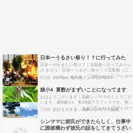
日本一うるさい祭り！？に行ってみた
日本一やかましい祭り？！石取祭へ行ってみたレ
ポ きのう、日本一うるさい祭り！？石取祭（三重
県）へ行ってきたのでレポ娘が中学生になってか
5日前
100均de 海外風インテリア&DIY
らは、お祭りや花火はお友達と行くので母は、ぼ
っち祭りでしたが、『【シンママ】600年以上続
娘小4 算数がまずいことになってます
く祭り行ってみた』尾張津島天王祭り行ってみた
おはようございます！高齢シンママのミミでござ
レポ 40…
います。娘9歳小4、私49歳アラフィフです。熊本
の地震、暑いしとても心配です。1日も早く落ち
7日前
おひとりさま→高齢シンママの徒然
着いた生活ができるよう願っています。子どもた
ちは夏休みですね、いかがお過ごしでしょうか？
シンママに彼氏ができたらしく、仕事中
我が家は平日は学童保育と宿題、お弁当と仕事で
に誰彼構わず彼氏の話をしてきてうざい
てんてこまい…