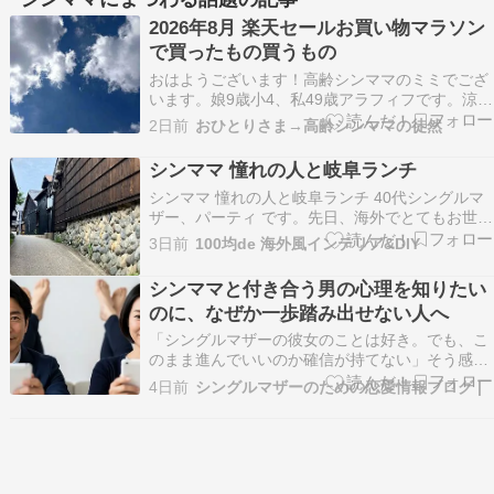
2026年8月 楽天セールお買い物マラソン
で買ったもの買うもの
おはようございます！高齢シンママのミミでござ
います。娘9歳小4、私49歳アラフィフです。涼し
い日があり束の間暑さを忘れられて嬉しかったで
2日前
おひとりさま→高齢シンママの徒然
す。被災地も過ごしやすく1日も早く落ち着いた
生活が送れるよう願っています。あっという間に
シンママ 憧れの人と岐阜ランチ
8月！毎月言ってるw夏休みももうすぐ後半、自由
​シンママ 憧れの人と岐阜ランチ 40代シングルマ
研究用のワ…
ザー、パーティ です。先日、海外でとてもお世話
になった憧れの人と、岐阜ランチ行ってきまし
3日前
100均de 海外風インテリア&DIY
た！！このイケメン俳優の海外ロケのお仕事をく
れたコーディネーターさん。『イケメン大物俳優
シンママと付き合う男の心理を知りたい
を引き寄せてしまった話。』おはようございま
のに、なぜか一歩踏み出せない人へ
す！パーテ…
「シングルマザーの彼女のことは好き。でも、こ
のまま進んでいいのか確信が持てない」そう感じ
て立ち止まっている方は、決して少なくありませ
4日前
シングルマザーのための恋愛情報ブログ |
ん。 独身同士の恋愛とは異なり、相手には守るべ
き子供がいて、生活の優先順位が明確に決まって
います。そこに踏み込むことへの戸惑いや、自分
にその覚悟が…