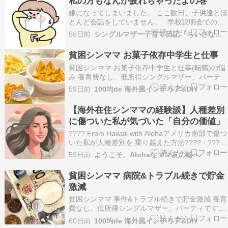
私の方もなんか疲れちゃったよの巻
ー、パーティです。ストレッチや寝具も改善した
嫌になってしまいました。 ここ数日、子供達とほ
らきのうは…
とんど会話をしていません。 学校説明会でのこ
とはもちろん。 chiiseka.hatenablog.com 私に
56日前
シングルマザー子育て日記『ちいさな世界』
対する態度があんまりなので最低限の会話のみで
過ごしています。ブログには書けないような事も
貧困シンママ お菓子依存中学生と仕事
沢山ありました。 各自…
貧困​シンママ お菓子依存中学生と仕事(転職)の悩
み 養育費なし、低所得シングルマザー、パーティ
です。きのうの続き。まずコチラ『貧困シンママ
59日前
100均de 海外風インテリア&DIY
病院&トラブル続きで貯金激減』貧困​シンママ 事
件&トラブル続きで貯金激減 養育費なし、低所得
【海外在住シンママの経験談】人種差別
シングルマザー、パーティです。最近、収入も…
に傷ついた私が気づいた「自分の価値」
???? From Hawaii with Alohaアメリカ南部で傷つ
いた私が人種差別を 乗り越えた方法???? · ????
· ????· · · ✿ · · ·???? キアラです今日は、少し重
59日前
ようこそ、Alohaなママ友の輪へ
いテーマかもしれません。でも、ずっと話したか
ったことです。人種差別のことです…
貧困シンママ 病院&トラブル続きで貯金
激減
貧困​シンママ 事件&トラブル続きで貯金激減 養育
費なし、低所得シングルマザー、パーティです。
最近、収入も貯金も激減で、絶望中です養育費な
60日前
100均de 海外風インテリア&DIY
し&国際離婚低所得アパート暮らし思春期反抗期