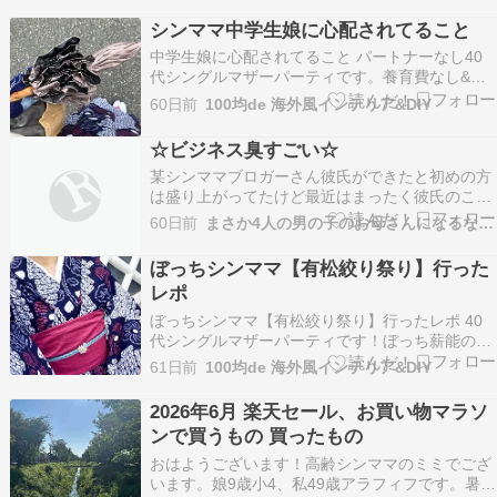
シンママ中学生娘に心配されてること
​中学生娘に心配されてること パートナーなし40
代シングルマザーパーティです。養育費なし&国
際離婚低所得アパート暮らし思春期反抗期ハーフ
60日前
100均de 海外風インテリア&DIY
中1娘を子育て中美容師歴21年シングルマザー歴
13年パーティです母子家庭のリアルな生活と、ち
☆ビジネス臭すごい☆
ょっと役立つ情報毎日発信中パーティのブログ い
某シンママブロガーさん彼氏ができたと初めの方
いね…
は盛り上がってたけど最近はまったく彼氏のこと
書いたりしてなかったけど定期的に彼氏が遊びに
60日前
まさか4人の男の子のお母さんになるなんて。
来るんだけどさ昔より来る頻度減っててなんか本
当に謎な関係なんだよね会うたびに別れ話？？？
ぼっちシンママ【有松絞り祭り】行った
みたいなのになってるって本人が言ってたらしい
レポ
し。会うたびに…
​ぼっちシンママ【有松絞り祭り】行ったレポ 40
代シングルマザーパーティです！ぼっち薪能の続
き…『さみしい？ぼっち【シンママ】薪能行って
61日前
100均de 海外風インテリア&DIY
みた感想』シンママ ぼっちで薪能行ってみた感想
40代シングルマザーパーティです。養育費なし&
2026年6月 楽天セール、お買い物マラソ
国際離婚低所得アパート暮らし思春期反抗期ハー
ンで買うもの 買ったもの
フ中…
おはようございます！高齢シンママのミミでござ
います。娘9歳小4、私49歳アラフィフです。暑い