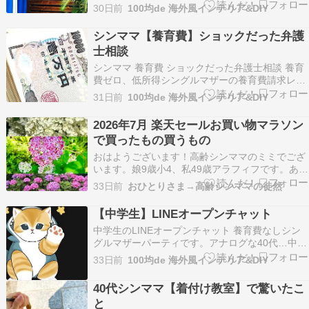
請求レポ続き！！弁護士相談行って日本の男性贔
30日前
100均de 海外風インテリア&DIY
屓ほんまヤバイ！！とショック受けたけど…『シ
ンママ【養育費】ショックだった弁護士相談』シ
シンママ【養育費】ショックだった弁護
ンママ 養育費 ショックだった弁護士相談 養育費
士相談
ゼロ、…
​シンママ 養育費 ショックだった弁護士相談 養育
費ゼロ、低所得シングルマザーの養育費請求レポ
です！やさぐれ中のため注意私も体調不良続きだ
31日前
100均de 海外風インテリア&DIY
ったり、『最悪…【シンママ】子宮筋腫と癒着と
乳ガン？』最悪…​シンママ 子宮筋腫と癒着と乳ガ
2026年7月 楽天セールお買い物マラソン
ン？ 40代シングルマザー、パーティです。スト
で買ったもの買うもの
レ…
おはようございます！高齢シンママのミミでござ
います。娘9歳小4、私49歳アラフィフです。あっ
という間に７月！毎月こんなこと言ってる笑。な
33日前
おひとりさま→高齢シンママの徒然
んと今年があと半分！そしてあと１ヶ月もしない
うちに夏休みが始まるー。4年目にしてやっとや
【中学生】LINEオープンチャット
っと、毎日のお弁当作りもなんとか慣れまし
​中学生のLINEオープンチャット 養育費なしシン
た。。4年生にな…
グルマザーパーティです。アナログな40代…中学
生のLINEとの付き合い方に、またまた悩んでます
33日前
100均de 海外風インテリア&DIY
娘、中学生からは、グループLINEなども解禁した
んだけど…知らない間に、オープンチャットてや
40代シンママ【着付け教室】で驚いたこ
つに入ってて、私、恥ずかしながら、グループ…
と