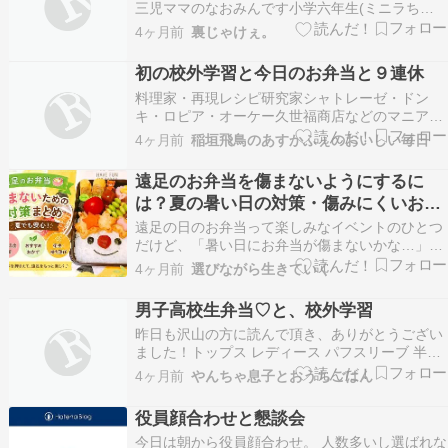
三児ママのなおみんです小学六年生(ミニラちゃ
ん)と小学四年生(モスラちゃん)の息子、小学一年
4ヶ月前
裏じゃけぇ。
生の娘(アンちゃん)がいますもともとはバレリー
ナとして活躍していましたが、結婚出産を機に育
初の校外学習と今日のお弁当と９連休
児に奮闘中です????最近は着物への熱が再発‼️ワ
料理家・再現レシピ研究家シャトレーゼ・ドン
ン…
キ・ロピア・オーケー久世福商店などのマニアの
稲垣飛鳥です。大学１年生の息子高校１年生の娘
4ヶ月前
稲垣飛鳥のあすかふぇのおいしい毎日
がいます。 楽天お買い物マラソンも本日朝９時５
９分まで ブラトップ 本日9時59分まで990円！！
遠足のお弁当を傷まないようにするに
奇跡の歯ブラシ 本日9時59分まで20%オフ!!…
は？夏の暑い日の対策・傷みにくいおか
ずまとめ
遠足の日のお弁当って楽しみなイベントのひとつ
だけど、「暑い日にお弁当が傷まないかな…」と
心配になることありませんか？????特に春の遠足
4ヶ月前
選びながら生きていく
でも気温が高い日があったり、校外学習や部活の
日など、食べるまで時間が空くお弁当は不安にな
男子高校生弁当♡と、校外学習
りがちですよね。 「保冷剤ってどれくらい必
昨日も沢山の方に読んで頂き、ありがとうござい
要？」「何を入…
ました！トップス レディース パフスリーブ 半袖
春 5分袖 五分袖 ボリュームスリーブ バルーンス
4ヶ月前
やんちゃ息子とおうちごはん
リーブ 二の腕カバー ボリューム袖 ぽわん袖 ポワ
ン袖 バルーン袖 パフ袖 袖コンシャス レディース
役員顔合わせと懇談会
トップス 春 ≪ゆうメール便配送3…
今日は朝から役員顔合わせ。 人数多いし選ばれな