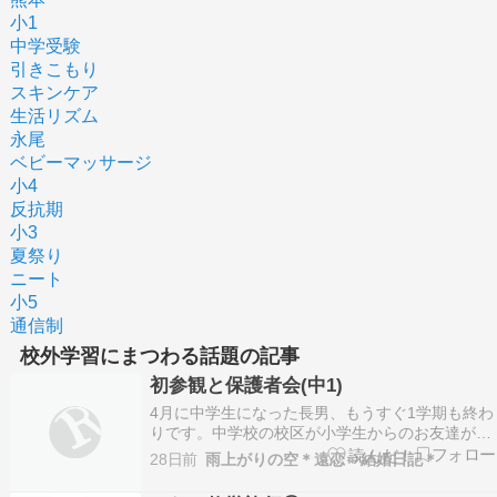
小1
中学受験
引きこもり
スキンケア
生活リズム
永尾
ベビーマッサージ
小4
反抗期
小3
夏祭り
ニート
小5
通信制
校外学習にまつわる話題の記事
初参観と保護者会(中1)
4月に中学生になった長男、もうすぐ1学期も終わ
りです。中学校の校区が小学生からのお友達がほ
ぼいない場所。あまり人付き合いの上手なタイプ
28日前
雨上がりの空＊遠恋⇒結婚日記＊
ではなく心配していましたが、それなりにお友達
も増えてきて部活も楽しそうに参加しています。