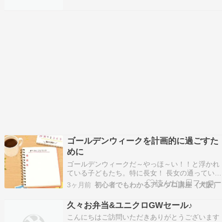
生の娘(アンちゃん)がいますもともとはバレリー
ナとして活躍していましたが、結婚出産を機に育
児に奮闘中です????最近は着物への熱が再発‼️ワ
ン…
ゴールデンウィークを計画的に過ごすた
めに
ゴールデンウィークだ～やっほ～い！！と浮かれ
ている子どもたち。特に長女！ 長女の通っている
学校は4月29日から５月6日までお休みなのです。
3ヶ月前
初心者でもわかるアメブロ講座（大阪）
めっちゃ長いから余裕だぜなんて思っていたらあ
っという間に終わっちゃいますからね長期休暇な
久々お弁当&ユニクロGWセール♪
んて！ そんなわけで昨日、5月2日通常の皆さん
こんにちはご訪問いただきありがとうございます
がゴ…