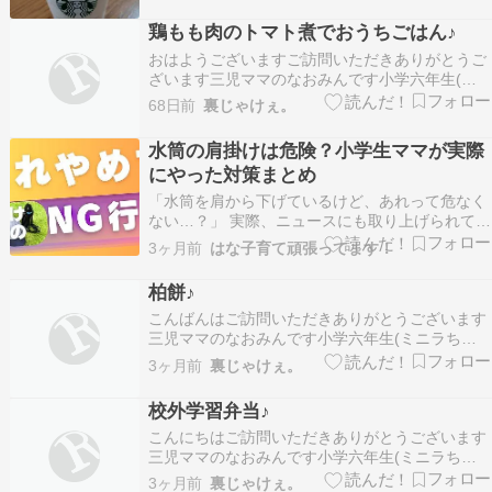
ております。 今日は、とある公共施設の見学へ。
お昼休憩のときに、近くにあったスターバックス
鶏もも肉のトマト煮でおうちごはん♪
へお友達と行きました。 女子大学生＋スターバッ
おはようございますご訪問いただきありがとうご
クス…
ざいます三児ママのなおみんです小学六年生(ミ
ニラちゃん)と小学四年生(モスラちゃん)の息子、
68日前
裏じゃけぇ。
小学一年生の娘(アンちゃん)がいますもともとは
バレリーナとして活躍していましたが、結婚出産
水筒の肩掛けは危険？小学生ママが実際
を機に育児に奮闘中です????最近は着物への熱が
にやった対策まとめ
再発…
「水筒を肩から下げているけど、あれって危なく
ない…？」 実際、ニュースにも取り上げられてい
ます。 【危険】内臓損傷を起こす場合も…子ども
3ヶ月前
はな子育て頑張ってます！
の水筒の“持ち方”に注意https://t.co/jDXCCHYoRW
首に下げたり斜めがけにしたりした水筒が子ども
柏餅♪
の転倒時に腹部を強打し、深刻…
こんばんはご訪問いただきありがとうございます
三児ママのなおみんです小学六年生(ミニラちゃ
ん)と小学四年生(モスラちゃん)の息子、小学一年
3ヶ月前
裏じゃけぇ。
生の娘(アンちゃん)がいますもともとはバレリー
ナとして活躍していましたが、結婚出産を機に育
校外学習弁当♪
児に奮闘中です????最近は着物への熱が再発‼️ワ
こんにちはご訪問いただきありがとうございます
ン…
三児ママのなおみんです小学六年生(ミニラちゃ
ん)と小学四年生(モスラちゃん)の息子、小学一年
3ヶ月前
裏じゃけぇ。