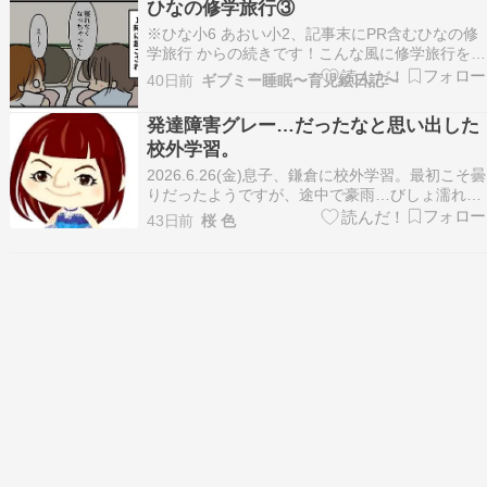
ひなの修学旅行③
1学期は校外学習があって班で行動したり、日常
※ひな小6 あおい小2、記事末にPR含むひなの修
生活ではとに…
学旅行 からの続きです！こんな風に修学旅行を楽
しんできたひなでした(*´∇｀*)「もう1回行きた
40日前
ギブミー睡眠〜育児絵日記〜
い！」って思えるくらい、楽しかったんだねぇ(*
´∇｀*)5年生のときの校外学習も楽しかった！ た
発達障害グレー…だったなと思い出した
くさん思い出作れたね！＊＊＊いつもブログ…
校外学習。
2026.6.26(金)息子、鎌倉に校外学習。最初こそ曇
りだったようですが、途中で豪雨…びしょ濡れに
バスで隣の席の子が、到着して直ぐ様まさかの
43日前
桜 色
39℃発熱3000円のお小遣いと、事前に必要額を
計算して持って行った交通費と拝観料など670
円。ほぼ班行動で計画した場所を巡ったようで
す…