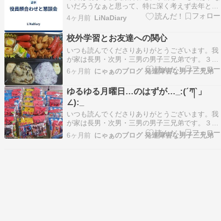
いだろうなぁと思って、特に深く考えず去年と同
じ委員会に丸つけたら見事に当たってしまいまし
4ヶ月前
LiNaDiary
た。 絶対に大丈夫って事も無いから、いつかは当
たるんだろうなとは思ってたけどまさかこんな早
校外学習とお友達への関心
くくるとは???? でも仕事しながらだと結構大変
いつも読んでくださりありがとうございます。我
かも知れ…
が家は長男・次男・三男の男子三兄弟です。３人
とも広汎性発達障害・ADHD・学習障害の発達障
6ヶ月前
にゃぁのブログ 発達障害な男子三兄弟
害フルコンボ。更に感覚過敏&鈍麻、場面緘黙、
アレルギー&喘息持ち。三男は脳波異常あり。そ
ゆるゆる月曜日…のはずが…_:(´ཀ`」
んな子供達を育てる母親の日常の備忘録です。い
∠):_
いね・コメン…
いつも読んでくださりありがとうございます。我
が家は長男・次男・三男の男子三兄弟です。３人
とも広汎性発達障害・ADHD・学習障害の発達障
6ヶ月前
にゃぁのブログ 発達障害な男子三兄弟
害フルコンボ。更に感覚過敏&鈍麻、場面緘黙、
アレルギー&喘息持ち。三男は脳波異常あり。そ
んな子供達を育てる母親の日常の備忘録です。い
いね・コメン…