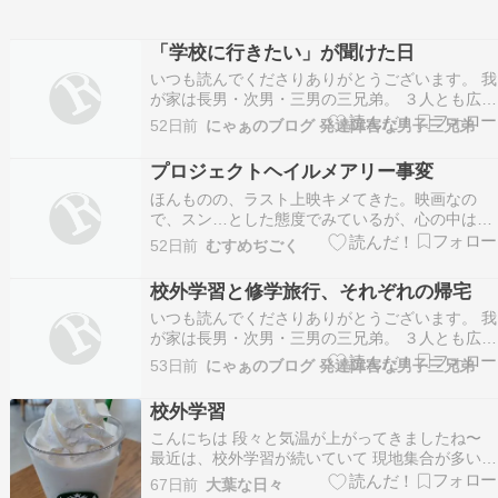
「学校に行きたい」が聞けた日
いつも読んでくださりありがとうございます。 我
が家は長男・次男・三男の三兄弟。 ３人とも広汎
性発達障害 / ADHD / 学習障害の発達障害フルコ
52日前
にゃぁのブログ 発達障害な男子三兄弟
ンボ。 さらに感覚過敏＆鈍麻、場面緘黙、アレル
ギー・喘息持ち。 そんな子供達を育てる母親の日
プロジェクトヘイルメアリー事変
常と備忘録です。 ▶はじめて訪問してくだ…
ほんものの、ラスト上映キメてきた。映画なの
で、スン…とした態度でみているが、心の中は
「ぎゃああああああ！！！」「わあああああ
52日前
むすめぢごく
あ！！！」「かわいーーーーーー！！！！」「や
めてくれこれ以上ロッキーを悲しませんといてく
校外学習と修学旅行、それぞれの帰宅
れーーーーーーーーー！！！！！！」「お前らー
いつも読んでくださりありがとうございます。 我
ーーーーー！！！！永遠な…
が家は長男・次男・三男の三兄弟。 ３人とも広汎
性発達障害 / ADHD / 学習障害の発達障害フルコ
53日前
にゃぁのブログ 発達障害な男子三兄弟
ンボ。 さらに感覚過敏＆鈍麻、場面緘黙、アレル
ギー・喘息持ち。 そんな子供達を育てる母親の日
校外学習
常と備忘録です。 ▶はじめて訪問してくだ…
こんにちは 段々と気温が上がってきましたね〜
最近は、校外学習が続いていて 現地集合が多いの
で、時間と場所を間違えないように必死で確認し
67日前
大葉な日々