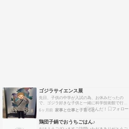
ゴジラサイエンス展
先日、子供の中学が入試の為、お休みだったの
で、ゴジラ好きな子供と一緒に科学技術館で行わ
れている「ゴジラサイエンス展」へ行ってきまし
6ヶ月前
家事と仕事と子育てと
た。※もう開催期間は終わっております。 結構、
本格的な展示でビックリしました。 入ったところ
鶏団子鍋でおうちごはん♪
から、巨大ゴジラど～ん。 そのほか色々なゴジ
おはようございますご訪問いただきありがとうご
ラ。 モスラ…