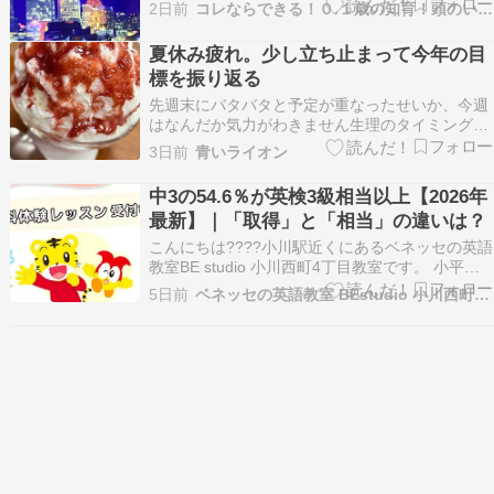
た～できなかった～と言って帰ってきたので 親と
2日前
コレならできる！０.１歳の知育！頭のいい子を育てたい
してはもう落ちたつもりでいたのでびっくり仰
天。 点数を見てみると・・・ギリギリの合格でし
夏休み疲れ。少し立ち止まって今年の目
た。 何を失敗したかというと本人曰く ・英語
標を振り返る
が…
先週末にバタバタと予定が重なったせいか、今週
はなんだか気力がわきません生理のタイミングと
も重なり、体も頭もスローモード。こんな日は無
3日前
青いライオン
理をしても効率が上がらないので、仕事も勝手に
ペースを落として進めています塾の送迎をしてい
中3の54.6％が英検3級相当以上【2026年
るとき「あれ？ 今どこへ向かってるんだっけ？」
最新】｜「取得」と「相当」の違いは？
と一瞬ぼーっ…
こんにちは????小川駅近くにあるベネッセの英語
教室BE studio 小川西町4丁目教室です。 小平
市・東村山市を中心に、近隣地域からも通ってい
5日前
ベネッセの英語教室 BEstudio 小川西町4丁目教室
ただいています???? 目次????54.6％の内訳
は？????「英検3級相当」はどう判断する？????
東京都は68.9％????当…