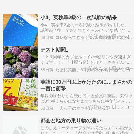
小4、英検準2級の一次試験の結果
小4、英検準2級の一次試験の結果が出ました。
試験終了後、できたできた～♪みたいな感じで帰
ってきたので まったく信用してなかったんだけど
38日前
コレならできる！０.１歳の知育！頭のいい子を育てたい
みみみみ『小学生で英検準2級ってどれくらいす
ごい？人数をざっくり調べてみた』 小学生で英検
テスト期間。
準2級ってどれくらいすごい？人数をざっくり調
『２５周年のカプセルトイ⭐︎半額リンツが凄すぎ
べてみ…
てぽち！！』『【配当金】NTTとうさちゃん⭐︎』
『嵐のラストライブ日のディズニー⭐︎』『リンツ
38日前
たまに英語、5才娘のHappy日記(*^_^*)
無料で１４個貰えたバースデークーポン⭐︎』『ク
ルミッ子エコバッグ当選⭐︎』『…ameblo.jp『中1
英語に30万円以上かけたのに…まさかの
英検2級二次試験結果⭐︎』『天王洲と…
一言に衝撃
年長の終わりから続けている公文の英語。気付け
ば3年半くらいになります✨さらに半年前から
は、オンラインスピーキングも週3回。ここまで
38日前
一人っ子のママもひとりっ子
の英語教育費…ざっくり計算したら30万円以
上????????それなのに。先日、我々世代なら誰
都会と地方の乗り物の違い
もが最初に習った「This is a pen.」娘、「t…
このまえユーチューブを聞いてたら面白い話があ
りました。曰く、「都会では電動自転車が標準の