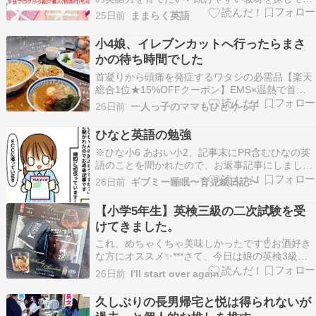
る✓ 親の英語力に自信がない✓子どもの英語教育
25日前
ままらく英語
をしたいが、何からしていいか分からない✓英会
話力は急がない✓英検対策もしたい✓０歳から英
小4娘、イレブンカットへ行ったらまさ
語を始めたい✓小学生からおうち英語を始めたい
かの待ち時間でした
✓取り組み…
首凝りから頭痛を発症するワタシの必需品【楽天
総合1位★15%OFFクーポン】EMS×温熱で首ケ
ア NIPLUX NECK RELAX ニップラックス ネック
26日前
一人っ子のママもひとりっ子
リラックス 健康 グッズ 首 EMS 首コリ 低周波 コ
ードレス USB充電 プレゼント 実用的 温める リ
ひなと英語の勉強
ラックス楽天市…
※ひな小6 あおい小2、記事末にPR含むひなの英
語のことを聞かれたので、お返事記事にしました
(*´∇｀*)コツコツ頑張っています！小3のときに
26日前
ギブミー睡眠〜育児絵日記〜
ECCに入りました 初めての英検5級 最初の頃は宿
題の量や進め方に戸惑っていましたが、ちゃんと
【小学5年生】英検三級の二次試験を受
頑張っています…！コツコツ行こう、コツコツ。
けてきました。
…
これ、めちゃくちゃ美味しかったです☝️お酒好き
な方にオススメ✨***さて、今日は娘の英検3級の
二次試験（面接）でした。主人は出張中のため、
26日前
I'll start over again.
私一人で付き添いです。会場近くの駅のバス乗り
場で迷っていたら、並んでいた方が「あっちのバ
久しぶりの長男帰宅と悦は得られないが
スの方が早いよ」と教えてくださって！（日曜日