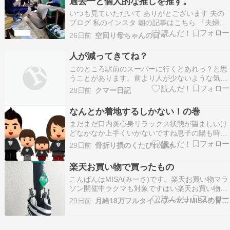
過去一と個人的な推しを推す。
でバスの…
いつも見ていただいて ありがとございます 夫の
ブログ 私のインスタ 朝の記事はこちら 『夫婦
で？が揃った株主優待 何も分からない主婦が株式
26日前
空回り母ちゃんの日々
投資を始めてみた・８０２』 いつも見ていただい
て ありがとございます 夫のブログ …ameblo.jp
人が減ってきてね？
皆様いつも本当に ありがとうございま…
このところ駅前のスーパーに行くとあれっ？と思
うことがあります。前より人が少ないような気が
する。実家に向かう電車に久しぶりに乗ったらこ
28日前
クマー日記
の時間になんか空いてるよねと。これも同じ。た
ぶんあれですね。関東地方でも東京の都心数区を
なんとか着地するしかない！の巻
除いてはいずれこんなふうに少しずつ少しずつ人
まだまだ口内炎心身リラックス状態が望ましいけ
が減っていくので…
どなかなか上手くいかないですね息子の陽も時間
管理と優先順位の付け方が楽しいことが先になっ
29日前
骨折り損のくたびれ儲け
てしまう分やらなきゃいけないことは言い訳して
イライラ彼女との時間も大切だけど、もう少し周
楽天お買い物で買ったもの
りの支えがあっての自分を意識して欲しい夏の大
こんばんはMISA(みーさ)です。楽天お買い物マラ
会の作品も未完…
ソン開催中ラクマも対象ですはい楽天お買い物マ
ラソン、絶賛開催中ですねということで、買った
29日前
月給18万フルタイムワーママMISAの育児・株etc.
もの 息子用。有難い3点セットです小学4年生 く
もん 夏休み 応援セット ＋作文楽天市場 これらも
息子用。夏休みに学童に持って行ってもらいま…