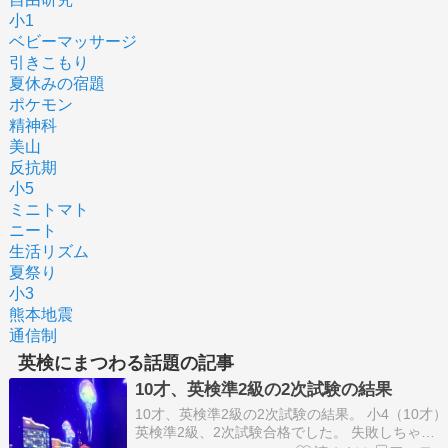
小1
ベビーマッサージ
引きこもり
夏休みの宿題
ポケモン
精神科
美山
反抗期
小5
ミニトマト
ニート
生活リズム
夏祭り
小3
熊本地震
通信制
英検にまつわる話題の記事
10才、英検準2級の2次試験の結果
10才、英検準2級の2次試験の結果。 小4（10才）
英検準2級、2次試験合格でした。 失敗しちゃっ