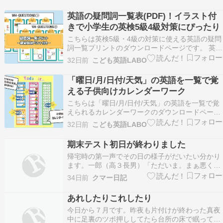
の問題の対策を想定して作られています。 March
is the ( ) month of the year.1 first 2 sixth 3…
英語の疑問詞一覧表(PDF)！イラスト付
きで小学生の英検5級4級対策にぴったり
こちらは英検5級・4級の対策に使える英語の疑問
詞一覧プリントのダウンロードページです。 英語
の疑問文に欠かせない疑問詞。 会話にはもちろ
32日前
こども英語LABO
ん、英検5級・4級の対策にも必須の文法項目で
す。 筆記でもリスニングでもジャンジャン疑問詞
「曜日/月/日付/天気」の英語を一覧で覚
が登場！ こちらの疑問詞プリントは、英検5級
える子供向けカレンダーワーク
（一部4…
こちらは「曜日/月/日付/天気」の英語を一覧で覚
えられるカレンダーワークのダウンロードページ
です。 「曜日/月/日付」の英語は、中学英語や英
32日前
こども英語LABO
検5級ではつまづくポイントの1つでもあります。
そんな「曜日/月/日付」の英語を小学生の子供で
期末テスト初日が終わりました
も「手軽に」「楽しく」学べるようにカレンダ
帰宅時の第一声でその日の様子がだいたい分かり
ー…
ます。一郎（高３長男）「ただいま。まぁ悪くな
いかな」わたし「はいお疲れさん」一郎は化学・
34日前
クマー日記
情報・英語の３教科でした。二郎（中２次男）
「ただいま。まー平均点は取れただろ」わたし
あれしたりこれしたり
「はいお疲れさん」二郎は物理・現代文・歴史の
今日から７月です。昨夜も片付けが終わった真夜
３教科でした。今回は…
中に足裏のツボ押ししてたら台所の床で眠ってし