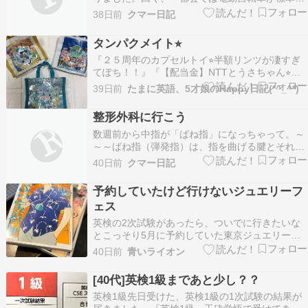
乗り物で電動自転車がたくさん走ってて、それが
38日前
クマー日記
田舎に行くと軽自動車が標準だから軽自動車がた
くさん走ってる」あーなるほど。たしかにそうで
タンパクメイト⭐︎
すね。でもそう考えるとうちは都会寄りなのか
『２５周年のカプセルトイ⭐︎半額リンツが凄すぎ
な。都会のはずれの…
てぽち！！』『【配当金】NTTとうさちゃん⭐︎』
『嵐のラストライブ日のディズニー⭐︎』『リンツ
39日前
たまに英語、5才娘のHappy日記(*^_^*)
無料で１４個貰えたバースデークーポン⭐︎』『ク
ルミッ子エコバッグ当選⭐︎』『…ameblo.jp『リン
整形外科に行こう
ツ無料で１４個貰えたバースデークーポ…
数週前から中指が「ばね指」になっちゃって。～
～～ばね指（弾発指）は、指を曲げる腱とそれを
まとめる腱鞘（トンネル）に炎症が起きてスムー
40日前
クマー日記
ズに動かなくなる状態です。悪化すると指が引っ
かかり無理に伸ばす際に「カクン」と跳ねるよう
予約していたけど行けないジュエリーフ
なバネ現象を引き起こします。～～～別に痛くも
ェス
ないしと放ってお…
英検の2次試験があったら、ついでに行きたいな
とこっそり5月に予約していた東京ジュエリーフ
ェスTOKYO JEWELRY FES - ジュエリー好きの
40日前
青いライオン
「見たい」 「買いたい」 「作りたい」 が叶うイ
ベント｜ジュエリー・アクセサリーの展示会、イ
[40代]英検1級まであと少し？？
ベントも併催！TOKYO JEWEL…
英検1級先日受けた、英検1級の1次試験の結果が