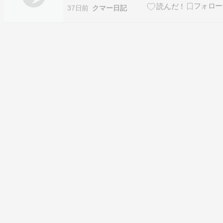
まい朝５時に起こされました。もうね、足裏はプ
37日前
クマー日記
ロ級じゃないですかね。あっという間に眠れま
す。で朝から遅刻しそうなのにのんびりしてる一
郎（高３長男）にイライラしたりオープンキャン
パスの申込予定を確…