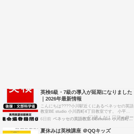
英検6級・7級の導入が延期になりました
｜2026年最新情報
こんにちは????小川駅近くにあるベネッセの英語
教室BE studio 小川西町4丁目教室です。 小平
市・東村山市を中心に、近隣地域からも通ってい
6日前
ベネッセの英語教室 BEstudio 小川西町4丁目教室
ただいています???? 以前、2026年度第3回から
新設予定の英検6級・7級についてお知らせしまし
夏休みは英検講座 ＠QQキッズ
た。 その後、英検協会から続報があ…