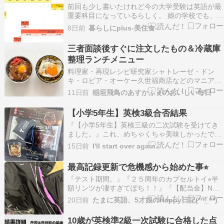
前回も少し書いたけれど今の大学受験は英語が最
重要科目になっているらしく。 娘の学校でも、英
検！英検！1学期の終わりに、現在持っている英
8日前
暮らしにplus-美住食-
検の資格を報告しなければいけないノルマがあっ
たり。 娘は小５の終わりでとった３級のあとずっ
三者面談後すぐに注文したもの＆冷蔵庫
と英検から遠ざかり中１の終わりで初めて英検準
整理ランチメニュー
２級を受け…
料理家・再現レシピ研究家シャトレーゼ・ドン
キ・ロピア・オーケー久世福商店などのマニアの
稲垣飛鳥です。大学１年生の息子高校１年生の娘
11日前
稲垣飛鳥のあすかふぇのおいしい毎日
がいます。 娘用に注文したライトめっちゃいいっ
て 充電式でスリムで使わない時はぺったんこに
【小学5年生】英検3級合否結果
調光など好みに合わせられるしタイマーも付いて
『【小学5年生】英検三級の二次試験を受けてき
います 51…
ました。』これ、めちゃくちゃ美味しかったです
☝️お酒好きな方にオススメ✨***さて、今日は娘の
15日前
I'll start over again.
英検3級の二次試験（面接）でした。主人は出張
中のため、私一人で付き添いです…ameblo.jp以
最高記録更新で危機感から始めた事⭐︎
前、英検3級二次試験について記事を書きまし
『テスト期間。』『２５周年のカプセルトイ⭐︎半
た…
額リンツが凄すぎてぽち！！』『【配当金】NTT
とうさちゃん⭐︎』『嵐のラストライブ日のディズ
20日前
たまに英語、5才娘のHappy日記(*^_^*)
ニー⭐︎』『リンツ無料で１４個貰えた…
ameblo.jp『中1英検2級二次試験結果⭐︎』『天王洲
10歳が英検準2級一次試験に合格した点
といえば…NAKEDmeetsガウディ展⭐︎…