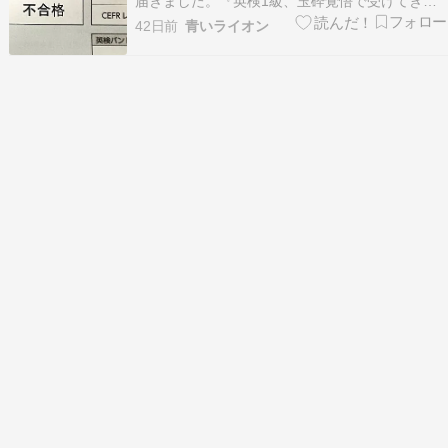
届きました。『英検1級、玉砕覚悟で受けてきま
した 追記）』実は先日、英検1級の一次試験に挑
42日前
青いライオン
戦してきました完成度が高くないことは分かって
いたのですが、とりあえず一度本番を経験してみ
よう、と受験 試験会場では印象的だった…
ameblo.…