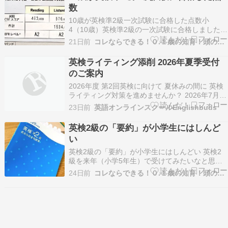
数
10歳が英検準2級一次試験に合格した点数小
4（10歳）英検準2級の一次試験に合格しました。
みみみみ『小4、英検準2級の一次試験の結果』小
21日前
コレならできる！０.１歳の知育！頭のいい子を育てたい
4、英検準2級の一次試験の結果が出ました。 試
験終了後、できたできた～♪みたいな感じで帰っ
英検ライティング添削 2026年夏季受付
てきたので まったく信用してなかったんだけど
のご案内
みみみ…
2026年度 第2回英検に向けて 夏休みの間に 英検
ライティング対策を進めませんか？ 2026年7月20
日から9月30日まで 夏季英検ライティング添削を
23日前
英語オンラインスクールEnglishbuds
受け付けます。 英検のライティングは、ただたく
さん書くだけでは、なか […]
英検2級の「要約」が小学生にはしんど
い
英検2級の「要約」が小学生にはしんどい 英検2
級を来年（小学5年生）で受けてみたいなと思っ
ているけど...「要約」難しすぎないか？みみみみ
24日前
コレならできる！０.１歳の知育！頭のいい子を育てたい
『小4、英検準2級の一次試験の結果』小4、英検
準2級の一次試験の結果が出ました。 試験終了
後、できたできた～♪みたいな感じで帰ってきた
ので …