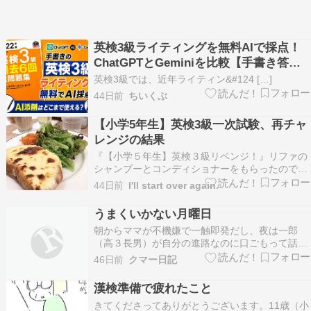
英検3級ライティングを無料AIで採点！
ChatGPTとGeminiを比較【手書き答案
を検証】
英検3級では、近年ライティン&#124 […]
44日前
ちいくぶ
【小学5年生】英検3級一次試験、再チャ
レンジの結果
『【小学５年生】英検３級リベンジ！』リファの
シャンプーとコンディショナーをもらったのです
が、、、私は決まったのしか使わないので、おば
44日前
I'll start over again.
にあげたらサラサラになったと喜んでくれました
❤︎ヨカッタ公式店…ameblo.jp 今回の英検3級（一
うまくいかない月曜日
次試験）… リベンジ成功で合格しました。 前…
朝からママが不機嫌で一触即発だし、夜は一郎
（高３長男）が自分の進路なのに口ごもって話に
ならないし。昨日は昔風に言うなら天中殺とか大
46日前
クマー日記
殺界とかでした。朝３時に起きて１日ずっと忙し
く動いてたのに。参った。思い出したくもない。
漢検準備で疲れたこと
★あとがきうるさい父親なんてこの家には用済み
きてくださってありがとうございます。11歳（小
なんだろう。立ち去…