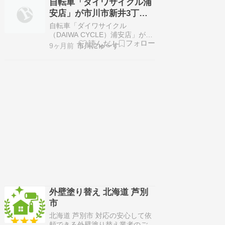
自転車「ダイワサイクル浦
らもアクセスしやすい注目スポッ
安店」が市川市新井3丁目
トです。 スポンサーリンク IKEA
に12/19オープン予定
ポップアップストア in 当別町が
自転車「ダイワサイクル
期間限定オープン イケア・…
（DAIWA CYCLE）浦安店」が市
川市新井3丁目に12/19オープン
9ヶ月前
市川にゅ〜す
予定です。 ※画像はイメージで
す。 ダイワサイクル浦安店が12
月オープン予定 お店は市川市新
井3-16-20に開店予定です。 つり
具の上州屋 浦安店の跡地に開店
予定です。 関連リンク：…
外壁塗り替え 北海道 芦別
市
北海道 芦別市 対応の安心して依
頼できる外壁塗り替え業者のご紹