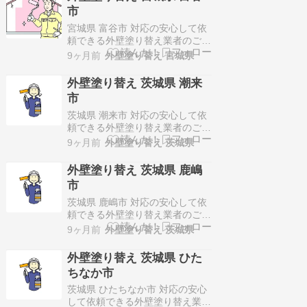
優れた技術力とこだわりの素材を
市
活かし、常に最高水準の品質を提
供！施工価格は100万円～150万
宮城県 富谷市 対応の安心して依
円代が多く、一級…
頼できる外壁塗り替え業者のご紹
介！株式会社レガシーホーム〒
9ヶ月前
外壁塗り替え 宮城県
980-0804宮城県仙台市青葉区大
町2-3-23 駒井ビル3Fお客様に満
外壁塗り替え 茨城県 潮来
足して頂く為に月数棟限定施工の
市
一棟入魂スタイルでサービス展
開！施工価格は100万円～150万
茨城県 潮来市 対応の安心して依
円代が多く、外壁診断士…
頼できる外壁塗り替え業者のご紹
介！塗り処ハケと手茨城南店（シ
9ヶ月前
外壁塗り替え 茨城県
ンエーリフォーム）〒315-0055
茨城県かすみがうら市稲吉南3-9-
外壁塗り替え 茨城県 鹿嶋
15高品質な施工と徹底したアフ
市
ターケアで、住まいの美しさと安
心を提供！施工価格は100万円～
茨城県 鹿嶋市 対応の安心して依
150万円代が多く、足場…
頼できる外壁塗り替え業者のご紹
介！塗り処ハケと手茨城南店（シ
9ヶ月前
外壁塗り替え 茨城県
ンエーリフォーム）〒315-0055
茨城県かすみがうら市稲吉南3-9-
外壁塗り替え 茨城県 ひた
15高品質な施工と徹底したアフ
ちなか市
ターケアで、住まいの美しさと安
心を提供！施工価格は100万円～
茨城県 ひたちなか市 対応の安心
150万円代が多く、足場…
して依頼できる外壁塗り替え業者