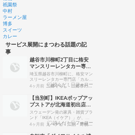
祇園祭
中村
ラーメン屋
博多
スイーツ
カレー
サービス展開にまつわる話題の記
事
越谷市川柳町2丁目に格安
マンスリーレンタカー専門
「カルノリレンタカー埼玉
埼玉県越谷市川柳町に、格安マン
越谷店」が3/1（月）オープ
スリーレンタカー専門店「カルノ
リレンタカー埼玉越谷店」が3月
ン
4ヶ月前
三郷ぐらし - 三郷市の地域情報ブログ
1日（月）にオープンしました。
同社にとって埼玉県内4店舗目と
【当別町】IKEAポップアッ
なる新店舗で、1日利用から1週
プストアが北海道初出店！
間・1か月の長期利用まで対応
道の駅とうべつに期間限定
し、軽自動車を中心とした格安料
スウェーデン発の家具・雑貨ブラ
金で「日本トップクラスの安さ」
オープン【2026年】
ンド「IKEA（イケア）」が、北
を実現し…
海道で初となるポップアップスト
4ヶ月前
えべナビ！江別・野幌 情報ナビ
アを当別町に出店します。期間限
定でのオープンとなり、江別市か