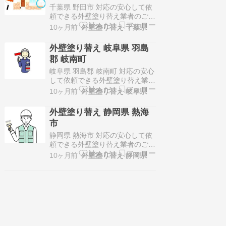
円代が多く、一級塗装技能士や外
千葉県 野田市 対応の安心して依
壁診断士の資格を保有…
頼できる外壁塗り替え業者のご紹
介！株式会社シャイン会社所在地
10ヶ月前
外壁塗り替え 千葉県
千葉県柏市大島田456-2茨城県、
埼玉県、千葉県対応！施工価格は
外壁塗り替え 岐阜県 羽島
100万円～150万円代が多く、一
郡 岐南町
級塗装技能士、塗装科・職業訓練
指導員、足場組立作業主任者、石
岐阜県 羽島郡 岐南町 対応の安心
綿（アスベスト）作業主任者、…
して依頼できる外壁塗り替え業者
のご紹介！株式会社フジモト建装
10ヶ月前
外壁塗り替え 岐阜県
〒501-6032岐阜県羽島郡笠松町
江川217番地岐阜県、愛知県対
外壁塗り替え 静岡県 熱海
応！地域密着密着でサービス展
市
開！施工価格は100万円～150万
円代が多く、一級塗装技能士や足
静岡県 熱海市 対応の安心して依
場組立作業主任者、外壁診断…
頼できる外壁塗り替え業者のご紹
介！株式会社アシスト〒250-
10ヶ月前
外壁塗り替え 静岡県
0871神奈川県小田原市下堀170神
奈川県、静岡県対応！小田原市、
南足柄市、平塚市の地域密着でサ
ービス展開！施工価格は100万円
～150万円代が多く、一級塗装技
能士、足場組立作業主任者、…