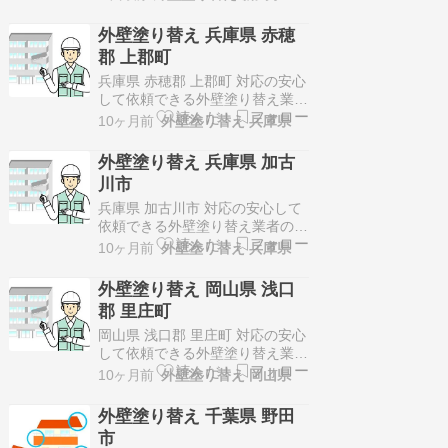
〒532-0004大阪府大阪市淀川区
西宮原1丁目8番10号戸建の建築
外壁塗り替え 兵庫県 赤穂
塗装リフォームを専業に30,000
郡 上郡町
棟以上の実績！施工価格は100万
円～150万円代が多く、アフター
兵庫県 赤穂郡 上郡町 対応の安心
フォローもあるので…
して依頼できる外壁塗り替え業者
のご紹介！株式会社イトウ塗装〒
10ヶ月前
外壁塗り替え 兵庫県
670-0986兵庫県姫路市苫編414-3
塗装一級技能士によるプロの品質
外壁塗り替え 兵庫県 加古
を安心価格でご提供！施工価格は
川市
100万円～150万円代が多く、一
級塗装技能士や足場組立作業主任
兵庫県 加古川市 対応の安心して
者、外壁診断士、外…
依頼できる外壁塗り替え業者のご
紹介！株式会社イトウ塗装〒670-
10ヶ月前
外壁塗り替え 兵庫県
0986兵庫県姫路市苫編414-3塗装
一級技能士によるプロの品質を安
外壁塗り替え 岡山県 浅口
心価格でご提供！施工価格は100
郡 里庄町
万円～150万円代が多く、一級塗
装技能士や足場組立作業主任者、
岡山県 浅口郡 里庄町 対応の安心
外壁診断士、外壁劣化…
して依頼できる外壁塗り替え業者
のご紹介！株式会社三友〒710-
10ヶ月前
外壁塗り替え 岡山県
0844岡山県倉敷市福井248-3岡山
県倉敷市を中心に、外壁塗装、屋
外壁塗り替え 千葉県 野田
根塗装の専門店としてサービス展
市
開！施工価格は100万円～150万