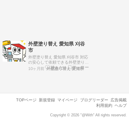
外壁塗り替え 愛知県 刈谷
市
外壁塗り替え 愛知県 刈谷市 対応
の安心して依頼できる外壁塗り替
え業者のご紹介！株式会社エムア
10ヶ月前
外壁塗り替え 愛知県
ール〒448-0011愛知県刈谷市築
地町3丁目20-18刈谷市、安城
市、知立市で地域密着でサービス
展開！施工実績2600件以上の培
った知識と経験をもとに、お客様
に合った最適なプランをご…
TOPページ
新規登録
マイページ
ブログリーダー
広告掲載
利用規約
ヘルプ
Copyright © 2026 "@With" All rights reserved.