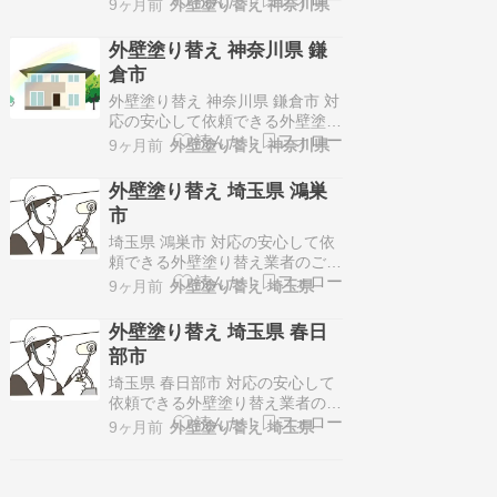
9ヶ月前
外壁塗り替え 神奈川県
翔建設(ペイントライン横浜鶴見
店・小田原店・山口店)〒230-
外壁塗り替え 神奈川県 鎌
0071神奈川県横浜市鶴見区駒岡2
倉市
丁目2-19ヨコスカビル1 2F神奈
川県、山口県対応！施工価格は
外壁塗り替え 神奈川県 鎌倉市 対
100万円～150万円代…
応の安心して依頼できる外壁塗り
替え業者のご紹介！リズムペイン
9ヶ月前
外壁塗り替え 神奈川県
ト（株式会社ユウジニアス）〒
247-0064神奈川県鎌倉市寺分
外壁塗り替え 埼玉県 鴻巣
214‐10神奈川鎌倉市・逗子市・
市
藤沢市を中心に地域密着でサービ
ス展開！施工価格は100万円～
埼玉県 鴻巣市 対応の安心して依
150万円代が多く、一級塗装…
頼できる外壁塗り替え業者のご紹
介！株式会社ケイナスホーム〒
9ヶ月前
外壁塗り替え 埼玉県
362-0806埼玉県北足立郡伊奈町
小室2268-125さいたま市、蓮田
外壁塗り替え 埼玉県 春日
市、伊奈町、上尾市を中心とした
部市
埼玉北部エリアで、地域密着でサ
ービス展開！施工価格は100万円
埼玉県 春日部市 対応の安心して
～150万円代が多く、一…
依頼できる外壁塗り替え業者のご
紹介！株式会社ケイナスホーム〒
9ヶ月前
外壁塗り替え 埼玉県
362-0806埼玉県北足立郡伊奈町
小室2268-125さいたま市、蓮田
市、伊奈町、上尾市を中心とした