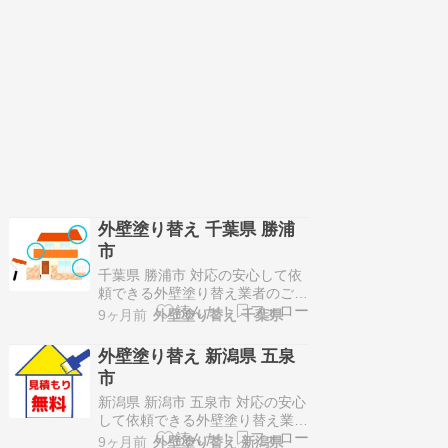
埼玉北部エリアで、地域密着でサ
ービス展開！施工価格は100万円
～150万円代が多く、…
外壁塗り替え 千葉県 勝浦
市
千葉県 勝浦市 対応の安心して依
頼できる外壁塗り替え業者のご紹
介！株式会社日本リネスタイル〒
9ヶ月前
外壁塗り替え 千葉県
260-0014千葉県千葉市中央区本
千葉町16-7 ブラジルビル 4階B号
外壁塗り替え 新潟県 五泉
室千葉県を中心にサービス展開！
市
自社施工による高い顧客満足度と
リピート率！施工価格は100万円
新潟県 新潟市 五泉市 対応の安心
～150万円代が多く…
して依頼できる外壁塗り替え業者
のご紹介！三和ペイント株式会社
9ヶ月前
外壁塗り替え 新潟県