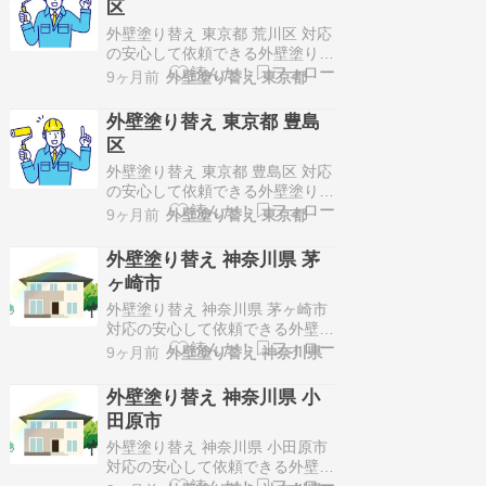
区
工事・塗り替えリフォームを中心
に事業展開！施工価格は100万円
外壁塗り替え 東京都 荒川区 対応
～150万円代が…
の安心して依頼できる外壁塗り替
え業者のご紹介！株式会社ハート
9ヶ月前
外壁塗り替え 東京都
ホーム会社所在地東京都豊島区高
田3-5-5 ロイヤルパーク高田208
外壁塗り替え 東京都 豊島
調査・施工において専門的な知識
区
を保有した有資格者が対応！施工
価格は100万円～150万円代が多
外壁塗り替え 東京都 豊島区 対応
く、足場組立作業主任者…
の安心して依頼できる外壁塗り替
え業者のご紹介！あさひ株式会社
9ヶ月前
外壁塗り替え 東京都
〒176-0021東京都練馬区貫井1-
21-17板橋区、豊島区、練馬区ま
外壁塗り替え 神奈川県 茅
たはその近郊を中心に地元密着で
ヶ崎市
サービス展開！施工価格は100万
円～150万円代が多く、一級塗装
外壁塗り替え 神奈川県 茅ヶ崎市
技能士や二級塗装技…
対応の安心して依頼できる外壁塗
り替え業者のご紹介！株式会社大
9ヶ月前
外壁塗り替え 神奈川県
野建装〒253-0105神奈川県高座
郡寒川町岡田1-21-13高い顧客満
外壁塗り替え 神奈川県 小
足度・リピート率！施工価格は
田原市
100万円～150万円代が多く、一
級塗装技能士や塗装科・職業訓練
外壁塗り替え 神奈川県 小田原市
指導員、足場組立作業…
対応の安心して依頼できる外壁塗
り替え業者のご紹介！株式会社浜