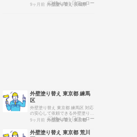
のご紹介！塗り処ハケと手 茨城
9ヶ月前
外壁塗り替え 茨城県
塗り家店（塗り家）〒312-0063
茨城県ひたちなか市田彦404−1景
観美だけでなく家の耐久性も強
化！18,351棟の実績に裏付けら
れた圧倒的な塗装技術で施工！施
工価格は100万円～15…
外壁塗り替え 東京都 練馬
区
外壁塗り替え 東京都 練馬区 対応
の安心して依頼できる外壁塗り替
え業者のご紹介！株式会社遼〒
9ヶ月前
外壁塗り替え 東京都
164-0002東京都中野区上高田3-
21-10 オチアイビル 2F・3F関東
外壁塗り替え 東京都 荒川
エリアにて、自前職人による屋根