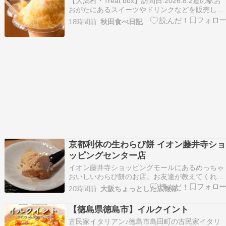
【大潟村・Treat box】訪問日:2026.8.2道の駅お
引く、遊び…
おがたにあるスイーツやドリンクなどを販売して
いるお店です。キッチンカーでの出店もしており
18時間前
秋田食べ日記
ます。（販売場所はお店のインスタをチェック）
@treatbox50ここで、今シーズン初かき氷をいた
だきました。台湾かき氷 プレミ…
京都利休の生わらび餅 イオン藤井寺ショ
ッピングセンター店
イオン藤井寺ショッピングモールにあるめっちゃ
おいしいわらび餅のお店。お友達が教えてくれま
した。京都利休の生わらび餅イオン藤井寺ショッ
20時間前
大阪ちょっとした広報部
ピングセンター2025年3月14日にオープンされた
そうです。国産最高Aランクわらび粉使用とのこ
【徳島県徳島市】イルクイント
とで、和牛のお肉みたいな言い回しやなぁ。京都
古民家イタリアン♪徳島市島田町の古民家イタリ
の和菓子職…