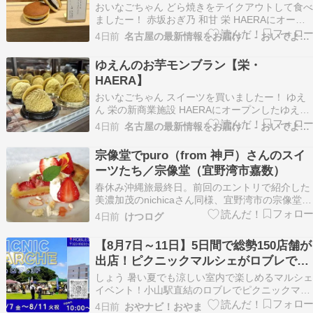
おいなごちゃん どら焼きをテイクアウトして食べ
ましたー！ 赤坂おぎ乃 和甘 栄 HAERAにオープ
ンした赤坂おぎ乃 和甘 は、店頭の銅板で丁寧に
4日前
名古屋の最新情報をお届け！ - おいでよ名古屋の食べ歩きログ
焼かれたどら焼きや 和ジェラートが揃った和スイ
ーツ専門店。 テイクアウトで気軽に、こだわりの
ゆえんのお芋モンブラン【栄・
甘味に出会ってくださいね✨️ pic.tw…
HAERA】
おいなごちゃん スイーツを買いましたー！ ゆえ
ん 栄の新商業施設 HAERAにオープンしたゆえん
は、素材と製法にこだわった国産農産物の魅力を
4日前
名古屋の最新情報をお届け！ - おいでよ名古屋の食べ歩きログ
引き出す甘味専門店。 素材本来の味を活かした甘
味の数々を、テイクアウトで気軽に味わってくだ
宗像堂でpuro（from 神戸）さんのスイ
さいね???? pic.twitter.com…
ーツたち／宗像堂（宜野湾市嘉数）
春休み沖縄旅最終日。前回のエントリで紹介した
美濃加茂のnichicaさん同様、宜野湾市の宗像堂さ
んでポップアップ営業していた神戸のケーキ屋さ
4日前
けつログ
ん「puro」のスイーツもいただきました。 続き
読む
【8月7日～11日】5日間で総勢150店舗が
出店！ピクニックマルシェがロブレで開
催！ワークショップや子ども向けイベン
しょう 暑い夏でも涼しい室内で楽しめるマルシェ
トも｜小山市
イベント！小山駅直結のロブレでピクニックマル
シェが開催されます。ハンドメイドやグルメ、ワ
4日前
おやナビ！おやま