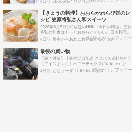
4日前
chocotto* ひとりごと
使われてるなんて聞くと、行っちゃいますめちゃ
くちゃかわいい！ほんのり温められて、自家製ベ
【きょうの料理】おおらかわらび餅のレ
リーのアイスクリームともすごく合う????…
シピ 笠原将弘さん和スイーツ
2026年8月5日(水)放送のNHK『今日の料理』笠原
将弘の和食はもっとおおらかでいい。日本料理店
「賛否両論」店主の笠原将弘シェフ直伝、プロが
4日前
熊本からあれこれ発信するブログ
教える和菓子デザート「おおらかわらびもち」の
作り方を紹介します。 テレビで紹介 […]
最後の買い物
【暑さ対策】【最強翌日配送 ネコポス送料無料】
【アイスまくら】不二ラテックス(Fujilatte）ひえ
ぷる やわらかまくら - Nひえぷるやわらかまく
4日前
おじょーず！Life in スイス
ら。やわらか枕。ソフトなのに寝心地しっかり！
安眠サポート。高い冷却効果と持続性を発揮致し
ます。【smtb-s】楽天市場${EVE…