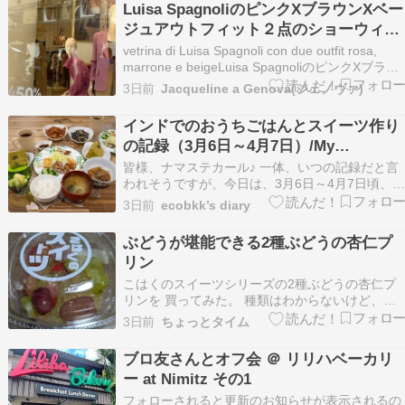
Luisa SpagnoliのピンクXブラウンXベー
ツガーデンSAPPORO202…
ジュアウトフィット２点のショーウィン
ドー☆
vetrina di Luisa Spagnoli con due outfit rosa,
marrone e beigeLuisa SpagnoliのピンクXブラウ
ンXベージュアウトフィット２点のショーウィン
3日前
Jacqueline a Genova(ジェノヴァ)
ドー７月１０日このベリーのスイーツのような色
合いとモカやチョコレート…
インドでのおうちごはんとスイーツ作り
の記録（3月6日～4月7日）/My
Homemade Dinner and Sweets at
皆様、ナマステカール♪ 一体、いつの記録だと言
Home in India from March 6 to April 7,
われそうですが、今日は、3月6日～4月7日頃、イ
ンドで作ったおうちごはんとスイーツの記録です
2026
3日前
ecobkk’s diary
(;'∀')。3月は、確か日本に一時帰国していたの
で、記録が少なくなっています。目次 インドで作
ぶどうが堪能できる2種ぶどうの杏仁プ
った夜ご飯の記録 肉じゃが、サラダ、天ぷら、
リン
だ…
こはくのスイーツシリーズの2種ぶどうの杏仁プ
リンを 買ってみた。 種類はわからないけど、オ
ーストラリア産の紫色と緑色の2種のぶどうが ち
3日前
ちょっとタイム
りばめられていて、下にぶどうの風味とレモンら
しき酸味のある 泡状のゼリーが広がる。 いちば
ブロ友さんとオフ会 ＠ リリハベーカリ
ん下に杏仁プリンが隠れている。 ぶどうとゼリー
ー at Nimitz その1
の酸味…
フォローされると更新のお知らせが表示されるの