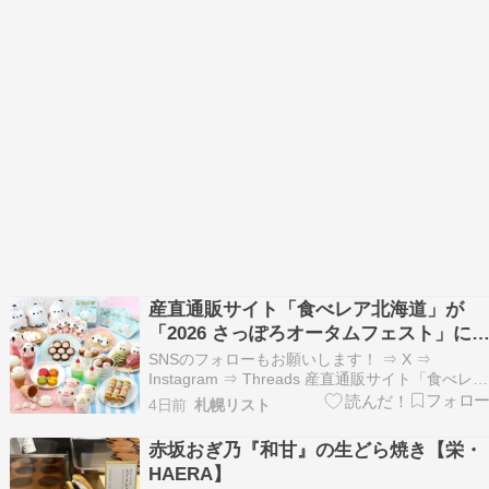
産直通販サイト「食べレア北海道」が
「2026 さっぽろオータムフェスト」に
店！全ラインナップをシマエナガ一色に
SNSのフォローもお願いします！ ⇒ X ⇒
Instagram ⇒ Threads 産直通販サイト「食べレア
北海道」は2026年9月11日(金)より開催する
4日前
札幌リスト
「2026 さっぽろオータムフェスト」に出店しま
す！ 今年はSNS やメディアで絶大な人気を誇る
赤坂おぎ乃『和甘』の生どら焼き【栄・
北海道の野鳥「シマエナガ」…
HAERA】