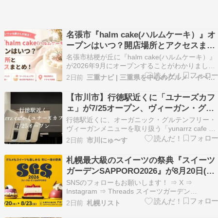
名張市『halm cake(ハルムケーキ）』オ
ープンはいつ？開店場所とアクセスまと
め！
名張市桔梗が丘に『halm cake(ハルムケーキ）』
が2026年9月にオープンすることがわかりまし
た。 現在はオープンに向けて、お店の準備が進め
2日前
三重ナビ | 三重県を中心のグルメ・イベント・お出かけ情報
られているようです。 Instagramにはこれまでに
作られたケーキが投稿されていて、どれもかわい
【市川市】行徳駅近くに「ユナーズカフ
らしく、おいしそうなものばかりです…
ェ」が7/25オープン、ヴィーガン・グル
テンフリーメニュー、テイクアウトも
行徳駅近くに、オーガニック・グルテンフリー・
ヴィーガンメニューを取り扱う「yunarrz cafe 行
徳店（ユナーズカフェ）」が、2026年7月25日
2日前
市川にゅ〜す
（土）オープンしました。 米粉麺やライスバーガ
ー、豆乳クリームを使ったスイーツ、ヴィーガン
札幌最大級のスイーツの祭典『スイーツ
ジェラートなどが楽しめるカフェです。 …
ガーデンSAPPORO2026』が8月20日(木)
より札幌市北3条広場（アカプラ）で開
SNSのフォローもお願いします！ ⇒ X ⇒
催！スイーツガーデン史上最多50種のコ
Instagram ⇒ Threads スイーツガーデン
SAPPORO実行委員会は2026年8月20日(木)〜23
ラボケーキが集結
2日前
札幌リスト
日(日)までの4日間、札幌市北3条広場（アカプ
ラ）にて、札幌最大級のスイーツの祭典『スイー