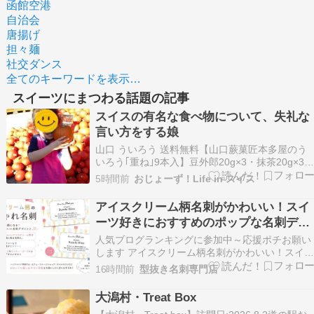
函館空港
自治会
唐揚げ
担々麺
社交ダンス
全てのキーワードを表示…
スイーツにまつわる話題の記事
スイスの有名な食べ物について、失礼な
言い方をする娘
山口 ういろう 送料無料【山口蕨菓匠本多屋のう
いろう｢重ね｣9本入】豆外郎20g×3・抹茶20g×3・
季節/20g×3山口銘菓の外郎は、わらび粉を使用で
5時間前
おじょーず！Life in スイス
わらび餅を彷彿する滑らかな食感が特徴 山口外郎
蕨粉 和菓子 手土産 ギフト スイーツ ういろう 山
アイスクリーム柄名刺がかわいい！スイ
口銘菓楽天市場 今回の一時…
ーツ好きにおすすめのポップな名刺デザ
イン
人気ブログランキングに参加中～応援ポチお願い
します アイスクリーム柄名刺がかわいい！スイー
ツ好きにおすすめのポップな名刺デザイン 見た瞬
16時間前
型抜き名刺専門店
間に「かわいい！」と思わず笑顔になる、アイス
クリーム柄の名刺デザインをご紹介します背景い
大潟村・Treat Box
っぱいに並んだカラフルなアイスクリームが目を