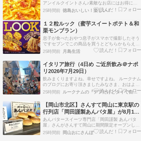
アンイルクイントさん♪素敵なお店にはお得に生
パスタを頂ける日があります♬ランチメニューは
25時間前
徳島おいしい！楽しい！
こんな感じ♪ タリアテッレポルチーニクレーマ♪タ
リアテッレポルチーニクレーマ????自家製生パス
１２粒ルック（蜜芋スイートポテト＆和
タタリアテッレのポルチーニの旨味が染み込んん
栗モンブラン）
だクリー…
息子が食べたおやつ息子がスマホで撮影したそう
ですセブンでこの商品を買うとどちらかもらえる
そうです（無料クーポンプレゼント・８月１２日
25時間前
月島生活
まで）不二家 ホームパイ チビだらけ パウチ不二
家 ホームパイミニ 熟成蜜芋 秋のスイーツ食べく
イタリア旅行（4日め ご近所飲み＠ナポ
らべ♪ おいしかったそうです 職場の女性にもらい
リ2026年7月29日）
ま…
飲みまくりますよね。幸せですよね。 ルークナム
のブログにお寄り頂きましたみなさま、おはよう
ございます。偶然来ちゃった方も、いつも来て頂
25時間前
ルークナムの『デブだけどタイで自転車のってます。』
いているルークナムマニアの方も、ご縁に有難う
です。 あちこちにカフェ、イタリアンレストラン
【岡山市北区】さんすて岡山に東京駅の
があるので、わざわざ調べなくても大丈夫なので
行列店「岡田謹製あんバタ屋」が8月18
す。でもど…
日(火)まで
あんバタースイーツ専門店「岡田謹製 あんバタ
屋」さんがさんすて岡山に期間限定オープンして
います。 こちら↓ 場所は「さんすて岡山 南館 2
25時間前
岡山おにさんぽ
階 廣榮堂本店前催事スペース」です。 近年人気