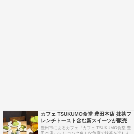
カフェ TSUKUMO食堂 豊田本店 抹茶フ
レンチトースト含む新スイーツが販売！
メニューまとめ
豊田市にあるカフェ『カフェ TSUKUMO食堂 豊
田本店』へ！ コハク色んな角度で抹茶を楽しんだ