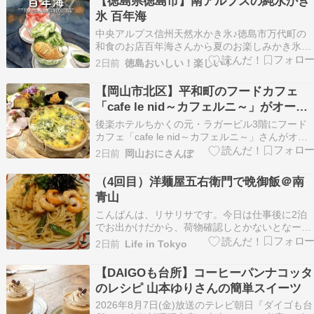
【徳島県徳島市】南アルプスの純水かき
サンアウグスチン地区 【中煎り】マイルドな味
氷 百年海
わいの…
中央アルプス信州天然水かき氷♪徳島市万代町の
和食のお店百年海さんから夏のお楽しみかき氷が
登場♬プロジェクションマッピングの素敵な店内
2日前
徳島おいしい！楽しい！
で頂きます♪メニューはこんな感じ♪ 宇治抹茶かき
氷♪抹茶かき氷♪鮮やかなお色の濃厚抹茶シロップ
【岡山市北区】平和町のフードカフェ
のかき氷に抹茶クリームと抹茶みつ？白玉最中な
「cafe le nid～カフェルニ～」がオープ
ぜいたくか…
ンしてる
後楽ホテルちかくの元・ラガービル3階にフード
カフェ「cafe le nid～カフェルニ～」さんがオー
プンしています。 こちら↓ 地図ではここ↓ 住所は
2日前
岡山おにさんぽ
「岡山市北区平和町４−１１」です。 居酒屋が多
いエリアに8月3日、ビルの3階にオープンしたフ
（4回目）洋麺屋五右衛門で晩御飯＠南
ードカフェ。 営業時間は「11:00～…
青山
こんばんは、リサリサです。今日は仕事後に2泊
でお出かけだから、荷物確認しとかないとなー。
洋麺屋五右衛門で晩御飯をいただきました。（1
2日前
Life in Tokyo
回目☆、2回目☆、3回目☆）今回は季節商品の筍
と海老と帆立のペペロンチーノを注文！スペシャ
【DAIGOも台所】コーヒーパンナコッタ
ルスイーツセットにして、窯焼きスイートポテト
のレシピ 山本ゆりさんの簡単スイーツ
バニラカスター…
2026年8月7日(金)放送のテレビ朝日『ダイゴも台