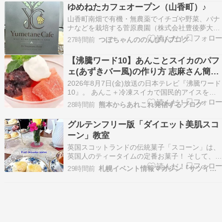
沸騰中の「あんバター」スイーツ。 中でも東京駅
ゆめねたカフェオープン（山香町）♪
で行列をつくっているのが「文明開化とともに訪
山香町南畑で有機・無農薬でイチゴや野菜、バナ
れた…
ナなどを栽培する菅原農園（株式会社豊後夢大
陸）に隣接して「ゆめたねカフェ」がオープンし
27時間前
つぼちゃんののんびりブログ
ました。 農業と人をつなぐ交流拠点。たくさんの
方に夢の種を実らせる場所にしたいという思いか
【沸騰ワード10】あんことスイカのパフ
ら店名を「ゆめたねカフェ」にしたそうです。 カ
ェ(あずきバー風)の作り方 志麻さん簡単
フェのメニュ…
デザートレシピ(2026年8月7日)
2026年8月7日(金)放送の日本テレビ『沸騰ワード
10』。 あんこ＋冷凍スイカで国民的アイスを再
現した志麻さん流簡単スイーツ「あんことスイカ
28時間前
熊本からあれこれ発信するブログ
のパフェ」の作り方を紹介します。 初見の食材で
15品以上の絶品料理を生み出す伝 […]
グルテンフリー版「ダイエット美肌スコ
ーン」教室
英国スコットランドの伝統菓子「スコーン」は、
英国人のティータイムの定番お菓子！ そして、お
母さんが女の子に一番最初に教えるお菓子とも言
29時間前
札幌イベント情報マガジン『サツイベ』
われており、 気軽に手軽に作って食べられるのが
魅力の焼き菓子です♪ スコーン発祥地・スコット
ランド在住歴3年 肥満予防健康管理士・上級美肌
食マイス…