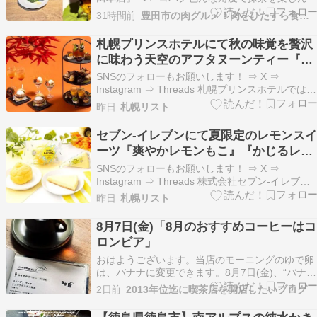
豊田市のオシャカフェのTSUKUMO食堂にやって
31時間前
豊田市の肉グルメ！肉をひたすら食べつくす
参りました。 選べる丼とか定食が素晴らしくて、
個人的にかなり好きなお店なんですけども。今回
札幌プリンスホテルにて秋の味覚を贅沢
は新商品の抹茶スイーツが4種類出るみたいな…
に味わう天空のアフタヌーンティー『秋
彩(しゅうさい)』が9月1日(火)より販
SNSのフォローもお願いします！ ⇒ X ⇒
売！
Instagram ⇒ Threads 札幌プリンスホテルでは札
幌の街並みを望む「スカイラウンジ トップ オブ
昨日
札幌リスト
プリンス」にて、季節の味覚をふんだんに盛り込
んだアフタヌーンティー『秋彩(しゅうさい)』を
セブン‐イレブンにて夏限定のレモンスイ
2026年9月1日(火)から11…
ーツ『爽やかレモンもこ』『かじるレモ
ンチーズケーキ』が順次発売！
SNSのフォローもお願いします！ ⇒ X ⇒
Instagram ⇒ Threads 株式会社セブン‐イレブン
は暑い夏にぴったりな爽やかな風味を楽しめる季
昨日
札幌リスト
節限定のレモンスイーツ2品『爽やかレモンも
こ』と『かじるレモンチーズケーキ』を全国のセ
8月7日(金)「8月のおすすめコーヒーはコ
ブン‐イレブン店舗にて順次発売します！ …
ロンビア」
おはようございます。当店のモーニングのゆで卵
は、バナナに変更できます。8月7日(金)、“バナナ
の日”の「コジマトペ」が開店です。さて、8月に
2日前
2013年位迄に喫茶店を開店したいブログ
なり月替わりのおすすめコーヒーも新しくなりま
した。ーーーーーーーーーーコロンビア ウィラ