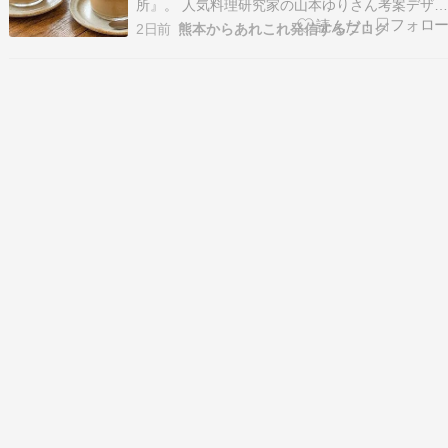
所』。 人気料理研究家の山本ゆりさん考案デザー
ト「コーヒーパンナコッタ」の作り方を紹介しま
2日前
熊本からあれこれ発信するブログ
す。 テレビで紹介された放送内容をまとめました
のでぜひ参考にしてみてください。 […]