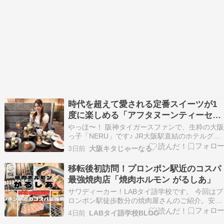
時代を超えて愛される定番スイーツが1
度に楽しめる「アフタヌーンティーセッ
ト ～レトロ～」＠ホテルグランヴィア大
やっほ〜！ 阪神タイガースファンで、生粋の大阪
阪【7/1～9/30】
っ子「NERU」です♪ JR大阪駅直結のホテルグラ
ンヴィア大阪1階「ティーラウンジ」にて、2026
3日前
大阪キタじゃーなる
年7月1日から9月30日まで販売されている「アフ
タヌーンティーセット ～レトロ～」。 昔ながら
移転後初訪問！プロンポン駅近のコスパ
の喫茶店を思わせる定番スイーツを、ホテルな…
最強焼肉店「焼肉ホルモン がるしあ」
サワディーカー！LABタイ語学校です。 今回はプ
ロンポン駅徒歩数分の焼肉屋さんのご紹介。安く
て美味しいので以前からよく利用していたのです
4日前
LABタイ語学校BLOG
が、今回は移転後初めての訪問です。 メニューも