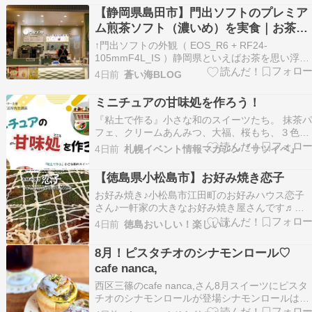
少し新しくなっていたので、詳しくご紹介してい
【静岡県島田市】門出ソフトのプレミア
きます。 〈目次〉 焼肉激戦区スクンビットのお
ム煎茶ソフト（濃いめ）を実食｜お茶の
すすめ店…
町で味わう濃厚抹茶級ソフトクリーム
↑門出ソフトの外観（ EOS_R6 + RF24-
105mmF4L_IS ）静岡県といえばお茶を思い浮か
べる方も多いですよね。でも実は「飲む」だけで
4日前
蒼い海BLOG
はありません。島田市のKADODE OOIGAWAにあ
る「門出ソフト」では、お茶そのものを食べてい
ミニチュアの甘味処を作ろう！
るような濃厚なソフトクリームが楽し…
『粘土で作る』小さな和のスイーツたち。 抹茶パ
フェ、クリームあんみつ、大福、桜もち、３色団
子、かき氷… 自分の好きな和のスイーツを作って
4日前
札幌イベント情報マガジン『サツイベ』
みませんか？ ミニチュア作品を作ってみたい方、
何度も挑戦していて再挑戦したい方 どなたでもご
【徳島県小松島市】お好み焼き恋子
参加ください♪ 時間：10時～11時半 もしくは 1…
お好み焼き♪小松島市江田町のお好みハウス恋子
さん♪一軒家の大きなお好み焼き屋さんです♬大
きな看板が目印♪広めのお席が多い店内♪マヨネー
4日前
徳島おいしい！楽しい！
ズ別料金じゃないのは嬉しいですね♪メニューは
こんな感じ♪ お好み焼♪大きな鉄板によく混ぜたタ
8月！ピスタチオのシナモンロール♡
ネを入れて♪大きく広げてよく焼きます♬ 豚イカ
cafe nanca,
玉焼き♪…
西区三篠のcafe nanca,さん8月スイーツにピスタ
チオのシナモンロールが登場シナモンロールは数
ヶ月2回目！しかもBABBIのピスタチオペースト