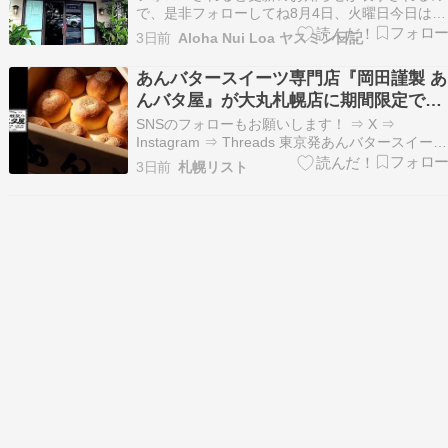
で、是非フォローしてね8月4日、火曜日今日は、
同郷のブロ友さん ブログ 『オッサンの楽しみ』
3日前
Aloha Nui Loa ヤスミン日記
の筆者 みちおさん と奥ちゃまがハワイに来てい
るので、ご一緒にランチをしてきました場所は、
あんバタースイーツ専門店『岡田謹製 あ
オアフ島内に6店舗ある リリハベーカリーのニミ
んバタ屋』が大丸札幌店に期間限定で出
ッツ店今…
店！涼やかな檸檬の味わい「あんバタパ
SNSのフォローもお願いします！ ⇒ X ⇒
ン・檸檬」も
Instagram ⇒ Threads 東京発あんバタースイーツ
専門店『岡田謹製 あんバタ屋』は、2026年8月12
3日前
札幌リスト
日(水)～18日(火)の期間、大丸札幌店 一階イベン
トスペースにて期間限定で出店します！ 岡田謹製
あんバタ屋 in …