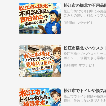
松江市の橋北で不用品
松江市橋北で今日中に不用
ごみとの違い、料金トラブ
9時間前
マツナビ！
松江市橋北でハウスク
松江市橋北でハウスクリー
ポイント、信頼できる業者
15時間前
マツナビ！
松江市でトイレや換気
松江市でトイレ掃除や換気
範囲、失敗しない選び方を