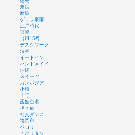
徳島
奈良
新潟
ゲリラ豪雨
江戸時代
宮崎
台風15号
デスクワーク
渋谷
イートイン
ハンドメイド
沖縄
スイーツ
カンボジア
小樽
上野
函館空港
担々麺
社交ダンス
福岡市
ペロリ
ナポリタン