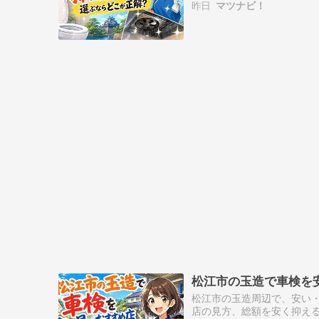
昨日
マツナビ！
松江市の玉造で車検を
松江市の玉造周辺で、安い
店の見方、総額を安く抑え