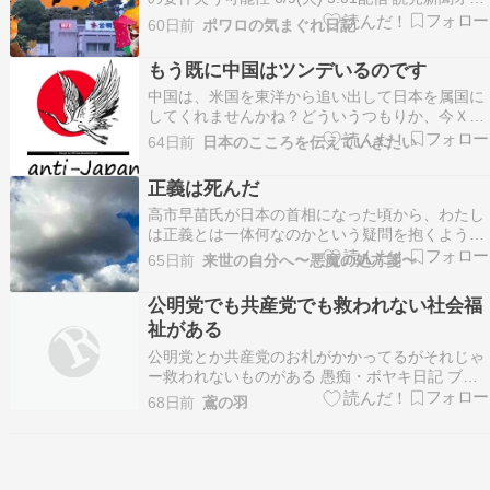
ライン 公明党本部 公明党は、参院議員が先行し
60日前
ポワロの気まぐれ日記
て中道改革連合に合流する方向で検討に入った。
地方議員は当面合流せず、来春の統一地方選は公
もう既に中国はツンデいるのです
明に所属したまま臨む考えで、同党が国政政党…
中国は、米国を東洋から追い出して日本を属国に
してくれませんかね？どういうつもりか、今Ｘで
は中国上げ、そして高市下げでバズっています。
64日前
日本のこころを伝えていきたい
いつも応援ありがとうございます。にほんブログ
村高市下げの原因はあの、週刊文春と言う嘘の記
正義は死んだ
事を作ることで有名な週刊誌。あろうことか！そ
高市早苗氏が日本の首相になった頃から、わたし
の週刊誌を手に持…
は正義とは一体何なのかという疑問を抱くように
なった。立憲民主党の元衆議院議員、岡田克也氏
65日前
来世の自分へ〜悪魔の処方箋〜
の台湾有事に関する国会質問から始まった、中国
の日本に対する内政干渉や、高市氏に対する誹謗
公明党でも共産党でも救われない社会福
中傷、日本のメディアによる中国政権に忖度した
祉がある
批判記事とそれ…
公明党とか共産党のお札がかかってるがそれじゃ
ー救われないものがある 愚痴・ボヤキ日記 ブロ
グランキングへ
68日前
鳶の羽