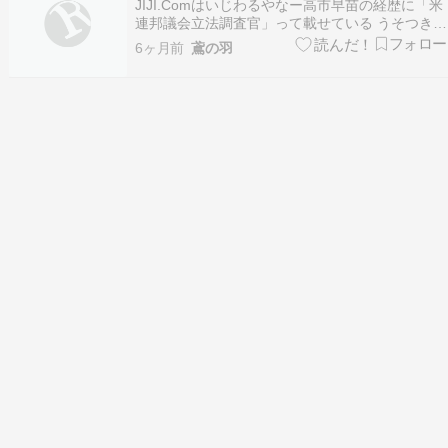
JIJI.Comはいじわるやなー高市早苗の経歴に「米
闘」…
連邦議会立法調査官」って載せている うそつき早
苗の1973年衆議院議員当選がそもそも「無効」で
6ヶ月前
鳶の羽
はないか？というIWJの記事 自民党、公明党、お
おさか維新の党ら改憲派の政党が、この夏の参院
選で3分の2以上の議席を獲得すれば、「緊…