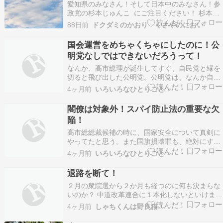
愛知県のみなさん！そして日本中のみなさん！参
政党の杉本じゅんこ にご注目ください！ 杉本じ
ゅんこ がホームページを開設しました。
88日前
ドクダミのかおり くさやのにおい
https://www.junkosugimoto.jp/Ｘのアカウントも
あります。https://x.com/junko_aichi3 杉本じゅん
国会運営をめちゃくちゃにしたのに！公
こ…
明党なしではできないだろうって！
なんか、高市総理が誕生してすぐ、自民党と縁を
切ると飛び出した公明党。公明党は、なんか自民
党よりも立憲とうまくいく。政権を取れば公明党
4ヶ月前
いろいろなひとりごと・・・
天下だ。強いところにすりよれば安泰だ。 そのた
め立憲と手を結び新しい政党になった。だが、国
閣僚は対象外！スパイ防止法の重要な欠
民は騙されない。どうせ、どうせ選挙のためだろ
陥！
う。そして、…
高市総総裁候補の時に、国家安全について真剣に
やってたと思う。また国旗損壊罪も、絶対にす
る。だめど、岩屋が邪魔したとかなんとか言って
4ヶ月前
いろいろなひとりごと・・・
た。そしてこのスパイ防止法も高市総理は、本気
で絶対にやる気だと思った。 だが、違ってた。今
退路を断て！
までと同じだ。。あの時は公明党の存在がザル法
２月の衆院選から２か月も経つのに何も決まらな
案になった。国…
いのか？ 中道改革連合に１本化しないといけませ
ん 立憲民主党は消滅させないと支持率はさらに低
4ヶ月前
しゃちくんは野良猫
下する 選挙互助会としては失敗だったと思う 議
席数を増やした公明党とは政策で一致しないから