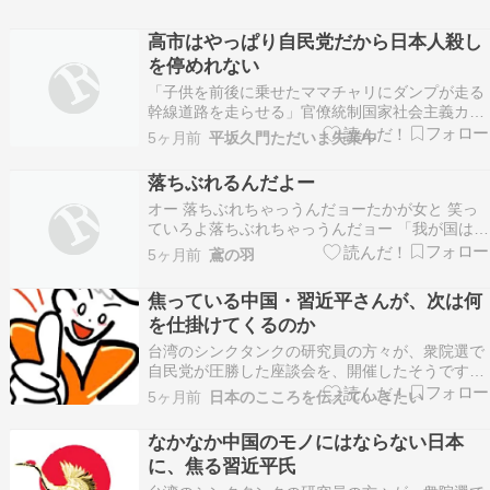
高市はやっぱり自民党だから日本人殺し
を停めれない
「子供を前後に乗せたママチャリにダンプが走る
幹線道路を走らせる」官僚統制国家社会主義カル
トならではのキチガイ法律で腰が抜ける．これ、
5ヶ月前
平坂久門ただいま失業中
公明党と岸田が作った日本人殺し法律だ．日本人
殺しだから日本人殺し法律を作る．高市は日本人
落ちぶれるんだよー
殺しではないが、自民党総裁だから日本人殺し法
オー 落ちぶれちゃっうんだョーたかが女と 笑っ
律を停めれない．…
ていろよ落ちぶれちゃっうんだョー 「我が国は兵
器の輸出をして金を稼ぐほど落ちぶれていな
5ヶ月前
鳶の羽
い」。 半世紀前、当時外務相だった宮沢喜一・元
首相は国会でこう 答弁した。いま、高市早苗首相
焦っている中国・習近平さんが、次は何
が殺傷能力のある武器輸出の 全面的な解禁に進む
を仕掛けてくるのか
なか、17…
台湾のシンクタンクの研究員の方々が、衆院選で
自民党が圧勝した座談会を、開催したそうです。
いつもありがとうございます。にほんブログ村議
5ヶ月前
日本のこころを伝えていきたい
題にあがったのは、中国の習近平国家主席が「日
本の大和魂を覚醒させた」この分析が識者から発
なかなか中国のモノにはならない日本
信され、台湾の参加者は喚起を上げました。即
に、焦る習近平氏
ち、高市早苗首相が…