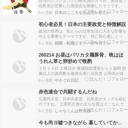
台湾のシンクタンクの研究員の方々が、衆院選で
自民党が圧勝した座談会を開催したそうです。い
つもありがとうございます。にほんブログ村議題
5ヶ月前
日本のこころを伝えていきたい
にあがったのは、中国の習近平国家主席が「日本
の大和魂を覚醒させた」この分析が識者から発信
初心者必見！日本の主要政党と特徴解説
され、台湾の参加者は喚起を上げました。即ち、
政治の世界は、私たちの日常生活に大きな影響を
高市早苗首相が日…
与える重要なテーマですが、特に初心者にとって
はその全容を把握するのが難しいものです。日本
5ヶ月前
就職・転職ビギナーズマガジン
には多様な政党が存在し、それぞれが異なる理念
や政策を持っています。自民党や立憲民主党、公
260214 お昼はバリカタ麺豚骨、晩はほ
明党、日本共産党といった主要政党の特徴を理解
うれん草と卵炒めで晩酌
することで、政治…
２月１４日 土曜日分 衆議院総選挙から１週間 想
像以上の議席数を確保出来た自民党 公明党が抜け
て過半数は無理って最初は報じられていたが 時間
6ヶ月前
やさぐれ日記
が経つにつれ自民が過半数 それも圧倒的に勝つと
言われ 結果、結党以来の大幅増 裏を返せば、そ
赤色連合で共闘するんだね
れだけ今迄の政府・野党には鬱憤があったのだろ
立憲民主党、日本共産党、社民党がタッグを組む
う…
のですね。 立憲民主党の立ち位置はそこなんで
す。 福島第一原発から海洋放出する処理水を汚染
6ヶ月前
しゃちくんは野良猫
水と言い張った面々 日本を貶めて中国の支配下に
置くことが目標なんでしょうね???? こういう人
今も尚ヨ嘘つきながら 暮していてか...
たちを売国奴と呼ぶのです！ 「市民と野党の共