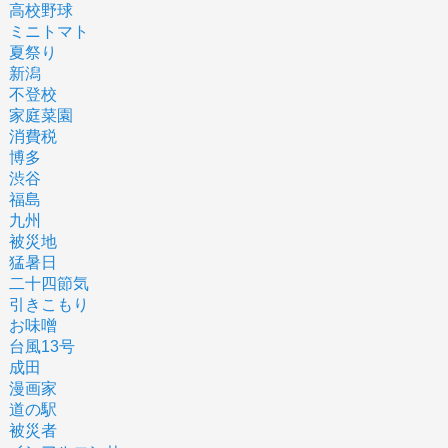
高校野球
ミニトマト
夏祭り
新潟
不登校
家庭菜園
消費税
博多
渋谷
福島
九州
被災地
猛暑日
二十四節気
引きこもり
お味噌
台風13号
成田
漫画家
道の駅
被災者