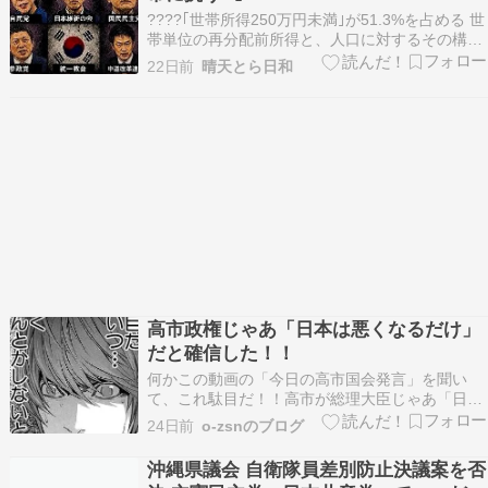
????｢世帯所得250万円未満｣が51.3%を占める 世
帯単位の再分配前所得と、人口に対するその構成
比を示しています。 ????賛成した党一覧（参院
22日前
晴天とら日和
本会議成立時） 日本人は正月、統一教会、日本会
議の一般参賀になるのか？ 自民党、公明党、維
新、中道改革連合、国民民主党、参政党。…
高市政権じゃあ「日本は悪くなるだけ」
だと確信した！！
何かこの動画の「今日の高市国会発言」を聞い
て、これ駄目だ！！高市が総理大臣じゃあ「日本
は終わる」って思ったわけなんですよね。 それが
24日前
o-zsnのブログ
何故って言うのが、これわかりやすく言うと公明
党の議員「今１６２円と言う最悪の円安（高市が
沖縄県議会 自衛隊員差別防止決議案を否
ホクホク円安って言うやつね）」で「これは日本