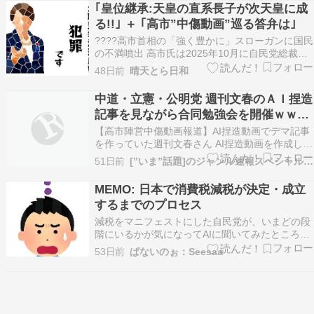
はははははははは萩生田はん、世界的に極悪大名
｢皇位継承:天皇の直系長子が次天皇に成
として有名になるぞいこれは政…
る!!｣ ＋ ｢高市”中傷動画”巡る答弁は｣
????高市首相の「強く豊かに」スローガンに国民
の不満噴出 高市氏は2025年10月に自民党総裁選
で勝利し、日本初の女性首相に就任。公明党との
48日前
晴天とら日和
連立離脱後、日本維新の会と組み、2026年2月の
衆院選で与党勝利した。就任時の支持率は65%以
中道・立憲・公明党 週刊文春のＡＩ捏造
上だったが、最近の調査で54.3%に低下し…
記事を見ながら合同勉強会を開催ｗｗｗ
ｗｗｗｗｗｗｗｗｗ
【高市陣営中傷動画報道】AI捏造動画でデマ記事
を作っていた週刊文春さん AI捏造動画を作成した
松井健に釣られまくってて恥ずかしすぎると話題
51日前
[”いま”話題]のジャンル速報スペシャルまとめ
に
https://hamusoku.com/archives/11012950.html
MEMO: 日本で消費税減税が決定・成立
続きを読む Source: ハムスター速報
するまでのプロセス
減税をマニフェストにした自民党が、いまどの段
階にいるかが気になってAIに聞いてみたところ。
前の国民会議なんてものは国会のプロセスさえ入
53日前
ぱないのぉ：Seesaa
ってないんだね！ 最近はどうなっているか？と思
えばいまだにリーダーシップを見せずに実行力の
ない井戸端会議で足踏みなんだね。日本で法律
（消費税減…