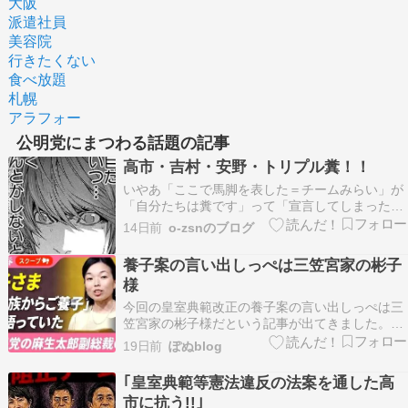
大阪
派遣社員
美容院
行きたくない
食べ放題
札幌
アラフォー
公明党にまつわる話題の記事
高市・吉村・安野・トリプル糞！！
いやあ「ここで馬脚を表した＝チームみらい」が
「自分たちは糞です」って「宣言してしまった」
瞬間だと思います。 そもそも「これって、高市が
14日前
o-zsnのブログ
総理になる＝公明党が高市では駄目だ！！」と
「揉めた」けど「自民党は無視」したら「公明党
養子案の言い出しっぺは三笠宮家の彬子
が、じゃあ連立離脱」となり、それに困った「高
様
市自民党総裁」…
今回の皇室典範改正の養子案の言い出しっぺは三
笠宮家の彬子様だという記事が出てきました。実
際はこの養子縁組案は旧宮家子孫の竹田恒泰氏⇒
19日前
ぽぬblog
寛仁親王⇒彬子様だと思いますが、今回の養子案
についての「言い出しっぺ」と意味でしょう
｢皇室典範等憲法違反の法案を通した高
か。------------------------------…
市に抗う!!｣