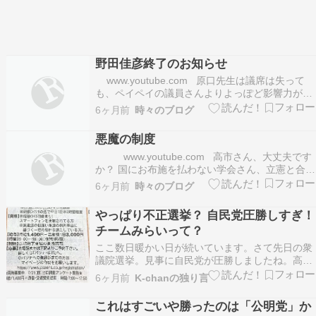
野田佳彦終了のお知らせ
www.youtube.com 原口先生は議席は失って
も、ペイペイの議員さんよりよっぽど影響力があ
ります。 比例上位は公明党、つまり、野党第一党
6ヶ月前
時々のブログ
の立憲は公明に吸収されてしまった、 という事で
す。 立憲がこれまで掲げてきた政策、公明党と
悪魔の制度
相容れなければ取り下げ、 今ま…
www.youtube.com 高市さん、大丈夫です
か？ 国にお布施を払わない学会さん、立憲と合併
して選挙に臨んだら惨敗、 これで課税すれば公明
6ヶ月前
時々のブログ
党は消滅、めでたしでしょ！ けれどもこれでは
地方の小さな寺院は潰れるかもしれませんよ。 そ
やっぱり不正選挙？ 自民党圧勝しすぎ！
れに、統一との関係…
チームみらいって？
ここ数日暖かい日が続いています。さて先日の衆
議院選挙。見事に自民党が圧勝しましたね。高市
総理を続投させようと思ったら、自民党に入れる
6ヶ月前
K-chanの独り言
しかなかった選挙でしたね。 でも、自民票多過
ぎ。その所為で当選しなくても良い議員が比例で
これはすごいや勝ったのは「公明党」か
当選してしまったではありませんか！ 私的には小