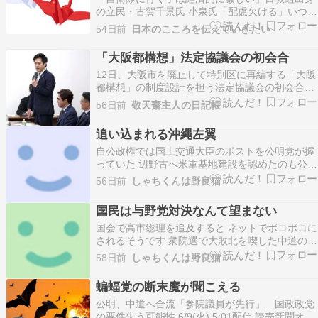
の立民・古賀千景氏 小泉氏「配慮欠ける」いつも
ポチっとありがとうございますにほんブログ村ご
54日前
日本のこころを伝えていきたい
当人、立憲の古賀千景議員(日教組)議員の発言が
物議を醸しています。それは防衛大臣への質疑の
「大阪都構想」法定協議会の初会合
中で起きたことでした。日本の自衛隊の力を注ぎ
12日、大阪市を廃止して特別区に再編する「大阪
たい左派勢力…
都構想」の制度設計を担う法定協議会の初会合が
行われました。都構想に反対する大阪府市両議会
56日前
敬天齋主人の日記帳
の公明党と自民党系会派の議員は敵前逃亡に、参
加しませんでした。全くの職務放棄で、議員でい
追い込まれる沖縄左翼
る資格そのものがありません。 市役所で開かれた
自公政権では国土交通大臣のポストを公明党が握
初会合には、…
っていた 辺野古へ米軍基地建設を認めたのも公明
党だし 今さら基地建設反対には向かえない 態度
56日前
しゃちくんは野良猫
が曖昧な中道 公明党派と立憲民主党派で対立しそ
うですね このまま沖縄左翼には消えてもらいたい
国民は与野党対決なんて望まない
ですね 公明沖縄、古謝氏推薦へ 9月の知事選巡
国会で高市総理を追及すると ネットでボコボコに
り…
されるそうです 衆院選で大敗北を喫した中道の議
員は何をやっているのだろう？ 私は建設業界で生
58日前
しゃちくんは野良猫
きてきました 物作りが仕事です 政権批判は何も
生まない 中道改革連合の支持率はたったの1.3％
蝙蝠党の断末魔が聞こえる
らしい 国民の為に働かない国会議員は要りません
公明、中道へ合流「参院議員が先行」…国政政党
…
の要件失う可能性 6/9(火) 5:01配信 読売新聞オン