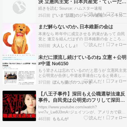
決 立憲民主党・日本共産党・てぃーだ平
の経済が弱くな…
和ネット・社大党が反対 公明党は逃亡←
続きを読む Source: ハムスター速報
こいつらは差別主義政党
25日前
[”いま”話題]のジャンル速報スペシャルまとめ
まだ解らないのか､日本維新の会は
本来なら 昨年中に成立させる 約束があって 自民
党と 連立を組んだはずの 日本維新の会 ところが
その、棚ざらしに されていた 国会議員削減法案
33日前
大人しくしょ!
と副首都構想法案が またしても 棚晒しに されよ
うとしている 自民党は 連立を組んだ 相手の党の
未だに漂流し続けているのね 立憲＋公明
組織力は 最大限活用しながら その時…
≠中道 No6150
もう皆さんは忘れているのだと思うが 立憲民主党
と公明党が合併し中道改革連合になると発表した
のはわずか半年前である。まずウィキペディア
37日前
ぼんち揚げのつぶやき
2025年10月、公明党は野党時代を含め26年間続
いた自民党との自公連立政権を解消した。 翌１１
【八王子事件】深田もえ公職選挙法違反
月には「中道改革」を掲げ、現実的な外交・防衛
事件。自民党は公明党のフリして深田萌
政策と…
絵陣営の場所を横取りした！ 深田萌絵
https://www.youtube.com/watch?
TV チャンネル登録者数 49.6万人
v=r7v_Lw8J3mA↑ジェイソンが、アメリカで萩生
田はんのことを説明して天皇？大名？と驚かれた
46日前
ももんが
模様それも極悪系の大名になっとる(T▽T)あはは