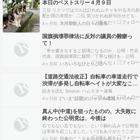
本日のベストスリー４月９日
別れるべきだよね 中道・小川代表、3党合流
三位 リクツではズルは計れぬムチャをやる天の差
「いち早…
配か国の末世か 二位 気づかれぬ折句出せども高
評価イイねも付かぬリズム天国 一位 氷河期に自
4ヶ月前
氷河期歌人の日々の形見
己責任と言う割に思いやりある気分満々 めくれ
る時代。つまり、表はウソだらけということであ
国旗損壊罪律法に反対の議員の難癖っ
る。本音と建前もある。そういったウソより…
て！
「寄せ書きをすると損壊になるのか」公明・竹谷
代表、国旗損壊罪に疑問「丁寧な検討を」公明党
の竹谷とし子代表は3月31日の記者会見で、日本
4ヶ月前
いろいろなひとりごと・・・
国旗（日章旗、日の丸）などを侮辱目的で傷つけ
る行為を処罰する「日本国国章損壊罪」の創設に
【道路交通法改正】自転車の車道走行で
関し、「法制化が必…www.sankei.com国旗損
渋滞が多発し自転車ヘイトが大変なこと
壊…
になる 岸田政権と公明党の置き土産が全
続きを読む Source: ハムスター速報
国の道路で大爆発中
4ヶ月前
[”いま”話題]のジャンル速報スペシャルまとめ
真ん中(中道)を狙ったものの、大失敗に
終わった公明党は、今後は
右でもない左でもない、という触れ込みで公明党
は革命を起こしました。いつもありがとうござい
ます。にほんブログ村使った政党名は｢中道｣我々
4ヶ月前
日本のこころを伝えていきたい