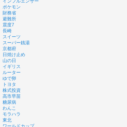
インフルエンサー
ポケモン
財務省
避難所
震度7
長崎
スイーツ
スーパー銭湯
京都府
日焼け止め
山の日
イギリス
ルーター
ゆで卵
トヨタ
株式投資
高市早苗
糖尿病
わんこ
モラハラ
東北
ワールドカップ