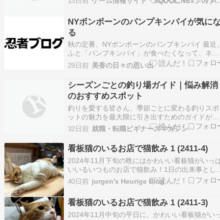
13日前
ゲーム情報サイト「SQOOL.NET」のブ
ば、良質なタンパク質やミネラル類（カルシウ
ム・亜鉛）、 ビタミンB12を豊富に含む「海のミ
NYボンボーンのパンプキンパイが気に
ルク」こと「牡蠣」です。 疲労回復や美肌、健
る
増進…
秋の定番、NYボンボーンのパンプキンパイ 最近
ふと「パンプキンパイ」が食べたくなって、ネッ
トで探していたら、NYボンボーンのパンプキン
29日前
美香の日々の思い出
イを見つけました。見た目もシンプルで、どこか
懐かしさを感じさせるパッケージ。実際にはどん
シーズンごとの釣り場ガイド｜悩み解消
な味なのか、気になりすぎて即購入しました。 
のおすすめスポット
口食べ…
釣りを愛する皆さん、季節ごとに変わる釣りスポ
ットの魅力を最大限に引き出すためのガイドがこ
こにあります。春の訪れと共に活気づく湖や川、
32日前
就職・転職ビギナーズマガジン
夏の暑さを乗り越えた魚たちが待つ涼しいスポッ
ト、秋の味覚を求める釣り人たちに嬉しい贈り
看板猫のいるお店で猫飲み 1 (2411-4)
物、そして冬の静けさの中でのひと時。各シーズ
2024年11月下旬の晩にはかわいい看板猫がいっ
ンに応じたおすすめ…
いいるいつものお店で猫飲み！1日の出来事とし
は前回のつづきです。地元で八百屋の猫店長めい
40日前
jurgen's Heurige Blog
ちゃんに会った後、電車で都内へ再移動。前回は
月曜日だったせいもあって、若干間隔が空いた。
看板猫のいるお店で猫飲み 1 (2411-3)
ちょっとだけ久しぶりな気がした。お店には開店
と同時に…
2024年11月中旬の平日に、かわいい看板猫がい