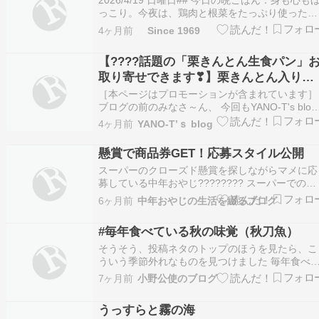
2026/4/19 日曜日## 今日の晩ごはん：身も心も
が、実は4月か…
っこり。今夜は、鶏肉と根菜をたっぷり使った煮
物が主役です。さつまいもの優しい甘みと、ジュ
4ヶ月前
Since 1969
ーシーな鶏肉、そして味が染み込んだ里芋。それ
ぞれの素材から出た旨味が合わさり、一口食べる
【????話題の「栗きんとん生食パン」
ごとに体の中から温まるような、滋味深い味わい
取り寄せできます❣】栗きんとん入り生
に…
食パン、岐阜県中津川の「ちこり村」で
［本ページはプロモーションが含まれています］
発見⁉️≪妄想カタログ≫
ブログの前のみなさ～ん、 今回もYANO-T's blog
にお越し頂き ありがとうございます。 感謝感謝
4ヶ月前
YANO-T’ｓ blog
広告・ｽﾎﾟﾝｻｰﾘﾝｸ 今回の妄想カタログのテーマ
は 【????話題の「栗きんとん生食パン」お取り
懸賞で商品券GET！応募スタイル公開
せできます❣】栗…
スーパーのクローズド懸賞を探しながらマメに応
募している中年おやじ???????? スーパーでの買
い物前には、そのスーパーでキャンペーンをやっ
6ヶ月前
中年おやじの生活を綴るブログ
ていないか、チェック???? 若しくはキャンペー
をやってるスーパーで優先してお買い物???? ↑コ
#毎年食べている秋の味覚（秋刀魚）
レが重要 そして 2月の当選記録1本目は…
そうそう、投稿ネタのトップのほうを見たら、こ
ういう季節外れなものを見つけました 毎年食べ
いる秋の味覚…いろいろあるけど、一つ挙げるな
7ヶ月前
小野公使のブログ
ら秋刀魚（サンマ、さんま）です。 もしも今時
に食べるとしたら、冷凍ものくらいになります
うっすらと霧の海
ね。それじゃあ旬のような味を楽しめなさそうで