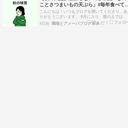
「残暑見舞い」へと変わります。 「残暑」とい
ことさつまいもの天ぷら」#毎年食べて
言葉…
る秋の味覚
こんにちは！いつもブログを開いてくださり、あ
りがとうございます。 8月に入り、暦の上では立
秋を迎える時期になりました。現実にはまだまだ
4日前
璃瑠とアメーバブログネタ
厳しい暑さが続いていますが、ふと見上げる空の
高さや、スーパーの売り場に少しずつ並び始める
食材の顔ぶれに、ほんのりと秋の気配を感じる今
日この頃です…