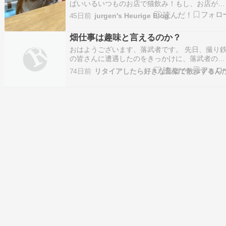
ぱいいるいつものお店で猫飲み！もし、お店が空
いていたら入る、混んでいたら他のお店へ、くら
45日前
jurgen's Heurige Blog
いの軽い気持ちで現地へ向かった。現地に着くと
カウンターのすみっこが空いていたので、あっさ
畑仕事は趣味と言えるのか？
り入店がかなう。当時はインスタの影響がまだ残
っていて、…
おはようございます、落武者です。 先日、撮り
の皆さんに遭遇したのをきっかけに、落武者の趣
味について書きました。でも、定年退職後一番時
74日前
リタイアしたら好きな音楽で散歩するん
間を費やしている畑仕事については先送り。今日
は、その畑仕事について書かせて下さい。 と、
の前に、義父の趣味について振り返りましょう。
何せ、落武…