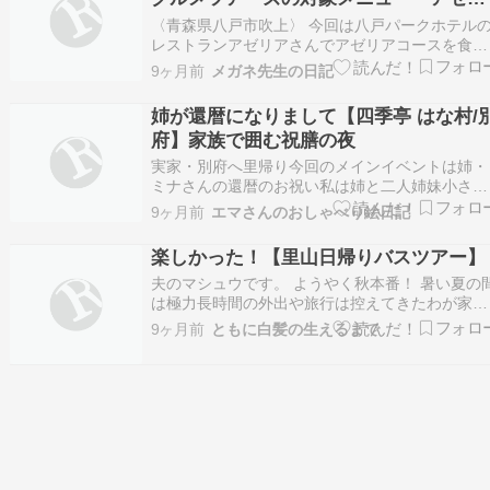
アコース』を食べて来ました。
〈青森県八戸市吹上〉 今回は八戸パークホテル
レストランアゼリアさんでアゼリアコースを食べ
て来ました。 （訪問日2025.11.2） 場所は レス
9ヶ月前
メガネ先生の日記
ラン アゼリア 青森県八戸市吹上１丁目１５−９０
https://maps.app.goo.gl/jHhgRRvAyTvCAMyj9…
姉が還暦になりまして【四季亭 はな村/
府】家族で囲む祝膳の夜
実家・別府へ里帰り今回のメインイベントは姉・
ミナさんの還暦のお祝い私は姉と二人姉妹小さい
ころはたくさんケンカもしたけどいつの間にか…
9ヶ月前
エマさんのおしゃべり絵日記
何でも話せる仲良し姉妹になっていたそんな姉が
還暦だなんて！なんか…感無量（笑）別府駅西口
楽しかった！【里山日帰りバスツアー】
近く閑静な住宅地にある老舗の料理屋「四季亭 
夫のマシュウです。 ようやく秋本番！ 暑い夏の
な村」でお祝い…
は極力長時間の外出や旅行は控えてきたわが家。
冬眠ならぬ夏眠？という言葉があればそれを使い
9ヶ月前
ともに白髪の生えるまで
たいくらい・・・ 旅行好きのわれらが眠ったふ
をして？やり過ごしてきました。 ですが 最低気
が１０℃台になり最高気温も２０℃そこそこのこ
の頃…