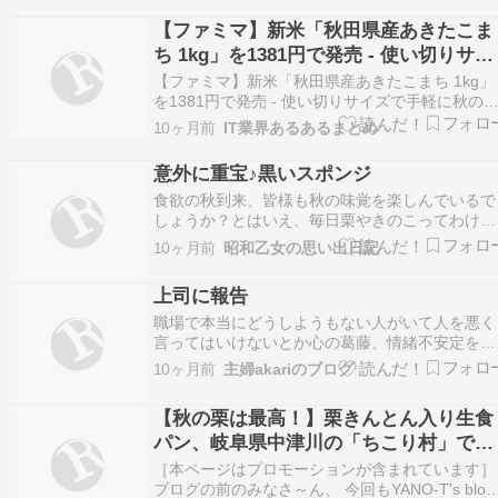
谷 静香）は、2025年11月1日（土）に河村屋 大
【ファミマ】新米「秋田県産あきたこま
本店にて、『河村屋 秋のつけもの祭り』…
ち 1kg」を1381円で発売 - 使い切りサイ
ズで手軽に秋の味覚を堪能
【ファミマ】新米「秋田県産あきたこまち 1kg」
を1381円で発売 - 使い切りサイズで手軽に秋の
覚を堪能 - マイナビニュース ワーク＆ライフ 続
10ヶ月前
IT業界あるあるまとめ
を読む
意外に重宝♪黒いスポンジ
食欲の秋到来、皆様も秋の味覚を楽しんでいるで
しょうか？とはいえ、毎日栗やきのこってわけに
もいきませんですし、食欲の秋ですからいろんな
10ヶ月前
昭和乙女の思い出日記
食材を味わう機会到来とでも言いましょう
か・・・ 続きを読む
上司に報告
職場で本当にどうしようもない人がいて人を悪く
言ってはいけないとか心の葛藤、情緒不安定を通
り過ぎ職場の人達と話して決めたことは仕事に支
10ヶ月前
主婦akariのブログ
障が出ているので上司に報告することにしまし
た。私だけでなく他の人にも似たようなことして
【秋の栗は最高！】栗きんとん入り生食
たからね⋯????ただ、上司の前では猫かぶって
パン、岐阜県中津川の「ちこり村」で発
のでこのまま…
見!? ≪妄想カタログ≫
［本ページはプロモーションが含まれています］
ブログの前のみなさ～ん、 今回もYANO-T's blog