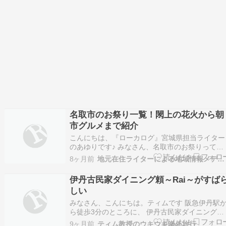
名取市のお祭り一覧！閖上の花火から朝
市グルメまで紹介
こんにちは、『ローカログ』宮城県担当ライター
のあゆりです♪ みなさん、名取市のお祭りってど
んなものがあるかご存知ですか？ 仙台市のお隣
8ヶ月前
地元在住ライターによる地域情報メディア『ローカログ』
ある名取市は、海と山の恵みに育まれた魅力あふ
れるまち。春の桜、夏の花火、秋の味覚と、 […]
伊丹古民家ダイニング頼～Rai～がすば
しい
みなさん、こんにちは。ティムです 阪急伊丹駅
ら徒歩3分のところに、 伊丹古民家ダイニング頼
～Rai～ があります。 1階はカウンター席で、2
9ヶ月前
ティム教授のウキウキ海外旅行