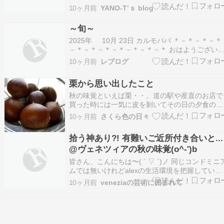
にお越し頂き ありがとうございます。 感謝感謝
10ヶ月前
YANO-T’ｓ blog
広告・ｽﾎﾟﾝｻｰﾘﾝｸ 今回の妄想カタログのテーマ
は 栗きんとん入り生食パン、岐阜県中津川の「
～旬～
こり村」で発見!? …
2025年 10月 23日 カルモパパ ＊－＊－＊－＊
－＊－＊－＊－＊－＊－＊－＊ おはようござい
す。 ようやく夏の暑さも去り 木々の緑も赤く色
10ヶ月前
レブログ
き始めました 宮城県、栗駒山の美しい紅葉が テ
ビで流れ魅入りました おみごと、実際に見てみ
栗から思い出したこと
い～ とてもよい季節がやってき…
秋の味覚といえば栗・・。道の駅や産直のお店で
買った時には一気に皮を剝いてその日の夕食の栗
ご飯と冷凍用にします。いつも栗ご飯ばかりなの
10ヶ月前
さくら色の日々
で簡単にできるレシピがあれば他にも作ってみた
いのですが下準備などが難しそうなのでこれまで
拾う神あり?! 有難いご近所付き合いと...
はずっと栗ごはんオンリーでした。ところが先
@ヴェネツィアの秋の味覚(o^-')b
日、家の庭（という…
皆さん、こんにちは〜( ´ ▽ `)ノ 同じコンドミニ
ムでは無いけれどalexの生活環境を把握していて
お母さんの様にも友達の様にも仲良くしてくれる
10ヶ月前
veneziaの芸術に囲まれて
ご近所のお婆さんがいて 近況と食生活を心配し
くれてヴェネツィアの秋の味覚を下さいました!!
(人´∀`).☆.｡.:* 近況と言…