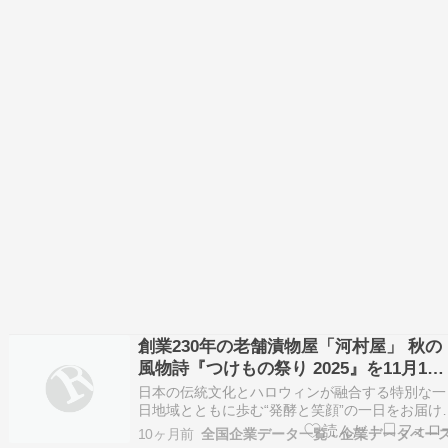
創業230年の老舗漬物屋「河村屋」 秋の
風物詩『つけもの祭り 2025』を11月1日
（土）に開催！
日本の伝統文化とハロウィンが融合する特別な一
日地域とともに歩む“発酵と笑顔”の一日をお届け
創業230年を誇る漬物の老舗「株式会社 河村屋」
10ヶ月前
全国企業データ一覧 - 企業データベー
（本社：埼玉県さいたま市北区、代表取締役：染