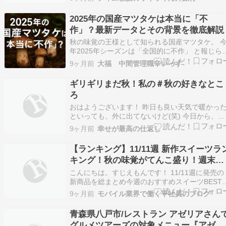
には掘りごたつ式の広い空間が用意されていま
す。 名物の「りゅうきゅう」980円 大分県の郷
2025年の国産マツタケは本当に「不
料理で、 旬の魚介、ごま、しょうがを使った…
作」？最新データとその背景を徹底解説
秋の味覚の王様として知られる国産マツタケ。 
年2025年シーズンは「全国的に不作」 と報じら
ています。 本記事では、最新データ・産地の状
9ヶ月前
大福 中間管理職辛いっす
況・原因分析・今後の見通しを、SEOを意識して
整理しました。 マツタケの生育事情を知り、購
ギリギリまだ秋！私の＃秋の好きなとこ
やギフト利用・料理のタイミングを逃さないため
ろ
の…
おはようございます！ 昨日も良い天気で暖かっ
といっても、外に出てないけど(笑) 今日から、気
温は高くないけど 晴れが続きそう もう、11月も
9ヶ月前
幸せが最高の仕返し
旬を過ぎているから秋ではない？？ って思った
ど 調べてみたら9/1～11/30まで秋らしい ギリギ
【ランキング】11/11週 新作スイーツラ
まだ秋ですね(笑) 秋といえば…
キング！秋の味覚がてんこ盛り！週末は
どれ食べる？？
こんにちは。すじえもんです！ 11/11週に発売の
新商品を総まとめ今週のおすすめスイーツBEST6
発表週末スイーツ選びの参考にしてね おすすめ
9ヶ月前
モバイル業界で働く平社員のブログ
イーツランキングベスト6（2025年11月11日週発
売）対象期間：2025/11/9-2025/11/14 【第1位】
青森県八戸市/レストラン アゼリアさん
セブン-イレブ…
グルメツアーズの対象メニュー『アゼリ