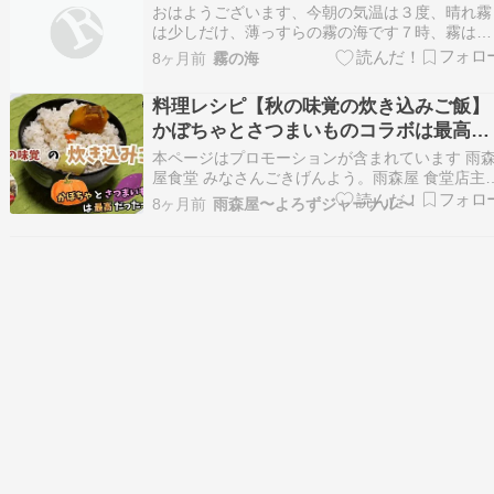
すね。 まあ…
おはようございます、今朝の気温は３度、晴れ霧
は少しだけ、薄っすらの霧の海です７時、霧はう
っすら日の出少しずつ大きくなってくる北はほん
8ヶ月前
霧の海
の少し霧南の方が多い今日は少し暖かくなりそう
昨日はA-趣向の学習会でしたWIN11の設定につい
料理レシピ【秋の味覚の炊き込みご飯】
て少し学習お茶は焼き芋とリンゴケーキ、柿。秋
かぼちゃとさつまいものコラボは最高だ
の味覚…
ったー!!!
本ページはプロモーションが含まれています 雨
屋食堂 みなさんごきげんよう。雨森屋 食堂店主
ウモリユキミ です。 雨森屋食堂店主ウモリユキ
8ヶ月前
雨森屋〜よろずジャーナル〜
このページは、いっぱしの料理人になることを夢
見る素人の 自炊記録 です。 献立は 買物に行って
安かった食材 冷蔵庫にある余りもの など…