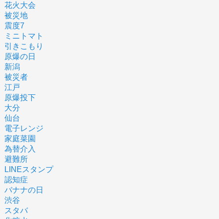
花火大会
被災地
震度7
ミニトマト
引きこもり
原爆の日
新潟
被災者
江戸
原爆投下
大分
仙台
電子レンジ
家庭菜園
為替介入
避難所
LINEスタンプ
認知症
バナナの日
渋谷
スタバ