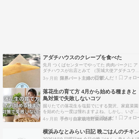
アダチハウスのクレープを食べた
先月 つくばセンターでやってた 肉肉パークに ア
ダチハウスが出店とみて （茨城大使アダチユウ
氏プロデュースのお店のキッチンカーがきてた）
3ヶ月前
限界パート主婦の日常
肉目当てでなく クレープ食べに行ったー エシレ
ターのクレープ 900円 シュガーバターの クレー
落花生の育て方 4月から始める種まきと
にハマってます 【送料無料・3個セット…
鳥対策で失敗しないコツ
掘りたての落花生を塩茹でにする贅沢、家庭菜園
を始めたら一度は憧れますよね。しかし、いざ挑
戦しても種をまいたそばから鳥に食べられたり、
4ヶ月前
手作り自家栽培野菜の世界
葉ばかり茂って実が入らなかったりと、意外な落
とし穴に悩む方も少なくありません。私も最初は
横浜みなとみらい日記 晩ごはんのチキ
カラスに種を奪われ立ち尽くした経験があります