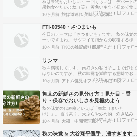
秋は果物がおいしい～ 一回くらいは、デパート
果物食べたいよね（笑） 黄色いキウイ初めて食
た 巨峰系も種無しが増えてきたので、食べや
10ヶ月前
旅は道連れ 美味しい記憶！
すくなってきた 今回は「ピオーネ」今回はスー
ーでも粒大き目だったので買ってみた～ 個人的
FTI-00540・さつまいも
は巨砲系の味が好き ご馳走様でした～ …
今日のテーマは「さつまいも」です。 秋の味覚
一つですよね。 サツマイモ畑からの収穫する様
を目指しますね♪ 指示の方は、 「秋物の私服、サ
10ヶ月前
TKCの雑記綴り部屋
ツマイモ畑、複数個のサツマイモがついてあ1本
つたを持ち上げている、秋の晴天の日にサツマイ
サンマ
モの収穫している様子を描く」 としました。 そ
れ…
秋を満喫してます。 肉好きの私はそこまで好物
はないのですが、 秋の味覚を満喫する意味でお
しくいただきました。 反対に私の妻はサンマが
10ヶ月前
アトム健児オフィシャルブログ
好物のようで、 それはそれはおしそうに食べて
ました。 今年のサンマは昨年の２倍を超える水
舞茸の新鮮さの見分け方！見た目・香
で、 好調な水揚げが続いてるそうです。 海流の
り・保存でおいしさを見極めよう
変…
秋の味覚の代表格といえば「舞茸（まいた
け）」。 香り高く、天ぷらや炒め物、炊き込み
飯などに大活躍するきのこですが、スーパーなど
10ヶ月前
大福 中間管理職辛いっす
で選ぶときに「どれが新鮮なのか分からない…」
と迷う人も多いのではないでしょうか？ この記
秋の味覚 & 大谷翔平選手、凄すぎます
では、舞茸の新鮮さを見分けるポイントや、鮮度