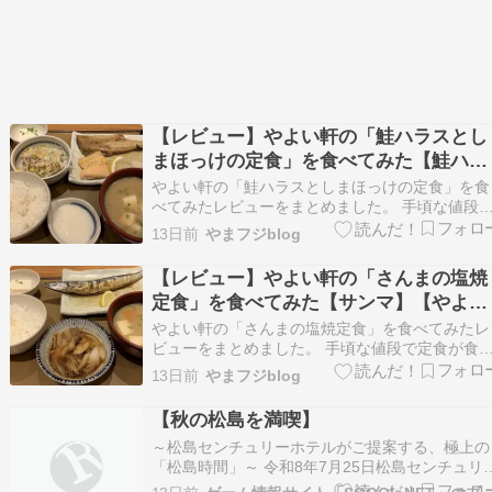
【レビュー】やよい軒の「鮭ハラスとし
まほっけの定食」を食べてみた【鮭ハラ
ス】【しまほっけ】【やよい軒】
やよい軒の「鮭ハラスとしまほっけの定食」を食
べてみたレビューをまとめました。 手頃な値段
定食が食べられるやよい軒。 メニューには、お
13日前
やまフジblog
関係の定食も多いです。 季節メニューの鮭ハラ
としまほっけの定食は秋の味覚。 当記事がご参
【レビュー】やよい軒の「さんまの塩焼
になれば幸いです。 やよい軒 定食を食べられる
定食」を食べてみた【サンマ】【やよい
食…
軒】
やよい軒の「さんまの塩焼定食」を食べてみたレ
ビューをまとめました。 手頃な値段で定食が食
られるやよい軒。 メニューには、お魚関係の定
13日前
やまフジblog
も多いです。 季節メニューのさんまの塩焼定食
秋の味覚。 当記事がご参考になれば幸いです。 
【秋の松島を満喫】
よい軒 定食を食べられる外食チェーン。 メニュ
～松島センチュリーホテルがご提案する、極上の
ー…
「松島時間」～ 令和8年7月25日松島センチュリ
ホテル 日本三景・松島を代表する秋の味覚とい