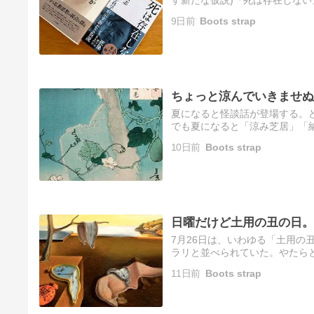
に世に知られる科学者。前者の
9日前
Boots strap
ちょっと涼んでいきませぬ
夏になると怪談話が登場する。
でも夏になると「涼み芝居」「
る。これらの演目は夏でないと
10日前
Boots strap
一層…
日曜だけど土用の丑の日。
7月26日は、いわゆる「土用の
ラリと並べられていた。やたら
な気がした。暑さに対する滋養
11日前
Boots strap