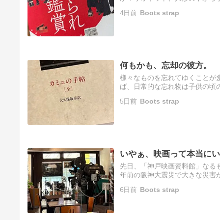
の「文楽」。これは、江戸時代
4日前
Boots strap
何もかも、忘却の彼方。
様々なものを忘れてゆくことが
ば、日常的な忘れ物は子供の頃
少し前のことの記憶が抜け落ち
5日前
Boots strap
にせ…
いやぁ、映画って本当にい
先日、「神戸映画資料館」なる
年前の阪神大震災で大きな災害
思いつつ、長い年月が経ってし
6日前
Boots strap
に…