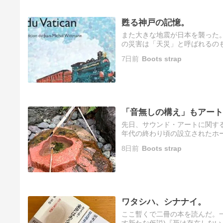
甦る神戸の記憶。
また大きな地震が日本を襲った
の災害は「天災」と呼ばれるの
災」と呼ばれるものがある。こ
7日前
Boots strap
こ…
「音無しの構え」もアート
先日、サウンド・アートに関す
年代の終わり頃の設立されたホ
ニューアル工事中。これを機に
8日前
Boots strap
ピ…
ワタシハ、シナナイ。
ここ暫くで二冊の本を読んだ。一
す新たな仮説)『死は存在しな