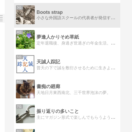
3位
Boots strap
小さな外国語スクールの代表者が発信する日常的なエッセイ。 好奇心と知性的な笑いを心がけている。
4位
夢逢人かりそめ草紙
定年退職後、身過ぎ世過ぎの年金生活。過ぎし年の心の宝物、或いは日常生活のあふれる思いを真摯に、ときには楽しく投稿【夢逢人かりそめ草紙 】
5位
天誠人踪記
普天の下で誠を敷衍させるために生きようと決心した人間の精神の踪跡を記したもの
6位
書痴の廻廊
天地日月東西南北、三千世界泡沫の夢。
7位
振り返りの多いこと
主にマガジン形式で楽しんでもらうよう書いています。基本は遺言のようなもの。若い世代や他の人々に、生きてきた振り返りのバトン。気持ちを共有できればいいのに。
8位