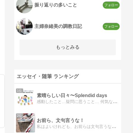
振り返りの多いこと
主婦奈緒美の調教日記
もっとみる
エッセイ・随筆 ランキング
1位
素晴らしい日々〜Splendid days
感動したこと…疑問に思うこと… 何気ない日常を過ごすのも、感謝に満ちた日々を過ごすのも自分次第…
2位
お前ら、文句言うな！
私はよいけれども、お前らは文句言うな！ 好き勝手書かせてもらう。