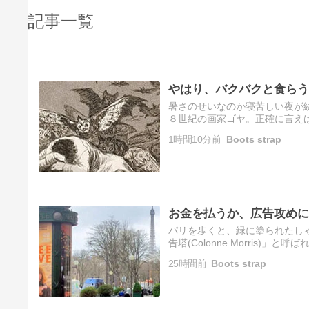
記事一覧
やはり、バクバクと食らう
暑さのせいなのか寝苦しい夜が
８世紀の画家ゴヤ。正確に言えば、ゴ
の代表作といえば「着衣のマハ
1時間10分前
Boots strap
お金を払うか、広告攻めに
パリを歩くと、緑に塗られたし
告塔(Colonne Morris
年ほど前のこと。それまで、映
25時間前
Boots strap