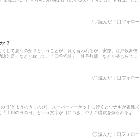
泉氏とは直接お会いしたこともある。彼は、蛋白質の研究で知られる…
か？
どうして夏なのか？ということが、良く言われるが、実際、江戸歌舞伎
納涼芝居」などと称して、「四谷怪談」「牡丹灯籠」などが演じられ
いけないというワケではないが、他の季節で演じると、冷たく陰湿さが
丑の日(どようのうしのひ)」スーパーマーケットに行くとウナギが各種ズ
と「土用の丑の日」という文字が目につき、ウナギ購買を煽られるよう
強壮としてウナギを食すという習慣は、江戸時代後半に生まれたと…