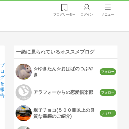
ブログ
リーダー
ログイン
メニュー
一緒に見られているオススメブログ
ブ
☆ゆきたん☆おばばのつぶや
ロ
き
グ
を
報
アラフォーからの恋愛倶楽部
告
親子チョコ(５００冊以上の良
質な書籍のご紹介)