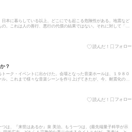
。日本に暮らしている以上、どこにでも起こる危険性がある。地震など
もの。これは人の善行、悪行の代償の結果ではない。それに対して「人
れは不注意や怠慢の他に、人の故意の行動が原因で起こる災害や事故の
か？
るトーク・イベントに出かけた。会場となった音楽ホールは、１９８０
ール。これまで様々な音楽シーンを作り上げてきたが、今、耐震化のリ
、再び新しい音楽シーンを作り上げようという企画だった。親会社はス
つは、『来世はあるか』泉 美治。もう一つは、(最先端量子科学が示
い』田坂広志。どちらも宗教的な香りのするタイトルだが、著者は、とも