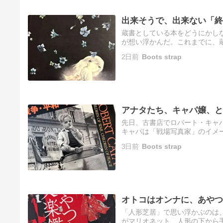
出来そうで、出来ない「終
蔵書としている本をどうにかしな
が想い浮かんだ。これまでに、
「処分する」という気持ちにな
2日前
Boots strap
と…
アナタたち、キャパ嬢、と
先日、古書店でロバート・キャ
キャパは「戦場写真家」のイメ
ム戦争の戦場などに赴き、戦場
3日前
Boots strap
の…
オトコはオンナに、あやつ
「人形芝居」で思い浮かぶのは、マリオ
がマリオネット、人形の下から