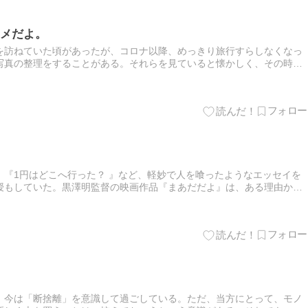
メだよ。
を訪ねていた頃があったが、コロナ以降、めっきり旅行すらしなくなっ
写真の整理をすることがある。それらを見ていると懐かしく、その時の
。その一つに、パリのギュスターヴ・モロー美術館が出てきた。この美
』『1円はどこへ行った？ 』など、軽妙で人を喰ったようなエッセイを
授もしていた。黒澤明監督の映画作品『まあだだよ』は、ある理由から
流を描いたもの。そんな百閒の言葉に、「大学は意味のないことを教
、今は「断捨離」を意識して過ごしている。ただ、当方にとって、モノ