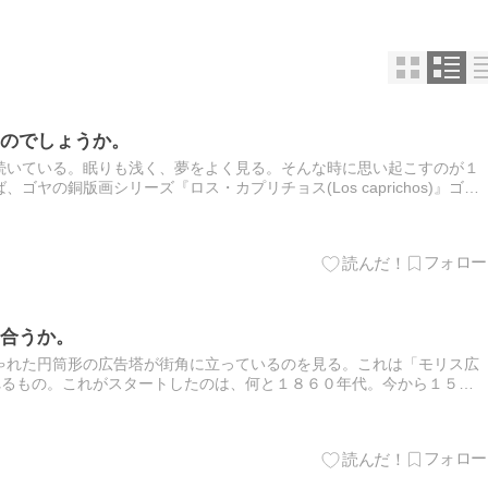
のでしょうか。
続いている。眠りも浅く、夢をよく見る。そんな時に思い起こすのが１
ヤの銅版画シリーズ『ロス・カプリチョス(Los caprichos)』ゴヤ
」「裸のマハ」などだが、奇怪な香りのする「我が子を…
合うか。
ゃれた円筒形の広告塔が街角に立っているのを見る。これは「モリス広
)」と呼ばれるもの。これがスタートしたのは、何と１８６０年代。今から１５０
画案内のポスターなどが公衆トイレや高架下の壁などに…