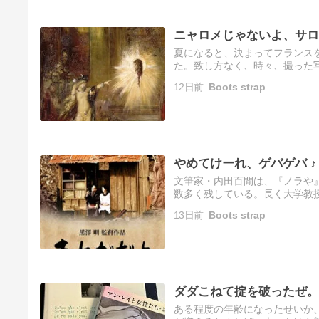
ニャロメじゃないよ、サロ
夏になると、決まってフランス
た。致し方なく、時々、撮った
光景と状況が思い出されてくる
12日前
Boots strap
術…
やめてけーれ、ゲバゲバ ♪
文筆家・内田百閒は、『ノラや
数多く残している。長く大学教
大学を去る百閒と学生の心の交
13日前
Boots strap
え…
ダダこねて掟を破ったぜ。
ある程度の年齢になったせいか