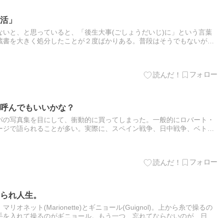
活」
いと、と思っていると、「後生大事(ごしょうだいじ)に」という言葉
蔵書を大きく処分したことが２度ばかりある。普段はそうでもないが
ると、タガが外れた状態になり、もう最低限のものがあればいい、など
呼んでもいいかな？
パの写真集を目にして、衝動的に買ってしまった。一般的にロバート・
ージで語られることが多い。実際に、スペイン戦争、日中戦争、ベトナ
で生きる子供たちや苦しい中で人々がみせる表情などを撮っている。こ
られ人生。
ネット(Marionette)とギニョール(Guignol)。上から糸で操るの
手を入れて操るのがギニョール。もう一つ、忘れてならないのが、日本