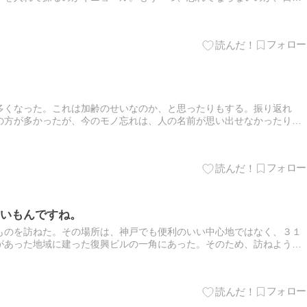
からの伝統がある人形芝居。ベンベンという三味…
多くなった。これは加齢のせいなのか、と思ったりもする。振り返れ
の方が多かったが、今のモノ忘れは、人の名前が思い出せなかったり、
ていたりする。それゆえに、もどかしさを募らせるものが多い。いずれ
いもんですね。
ものを訪ねた。その場所は、神戸でも便利のいい中心地ではなく、３１
があった地域に建った復興ビルの一角にあった。そのため、訪ねようと
まった。レトロ感のあるポスターを外から見ることができ、そこを目印