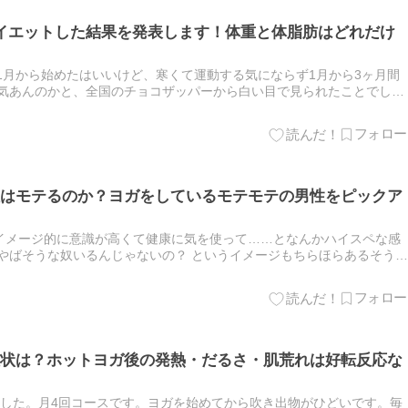
イエットした結果を発表します！体重と体脂肪はどれだけ
を11月から始めたはいいけど、寒くて運動する気にならず1月から3ヶ月間
る気あんのかと、全国のチョコザッパーから白い目で見られたことでしょ
、シャツをインした着こなしをしたい！ 注：私ではあり…
はモテるのか？ヨガをしているモテモテの男性をピックア
イメージ的に意識が高くて健康に気を使って……となんかハイスペな感
やばそうな奴いるんじゃないの？ というイメージもちらほらあるそうで
トヨガ。～引き締まってモテ男になるオアシスを伝授！これで貴方…
状は？ホットヨガ後の発熱・だるさ・肌荒れは好転反応な
ました。月4回コースです。ヨガを始めてから吹き出物がひどいです。毎