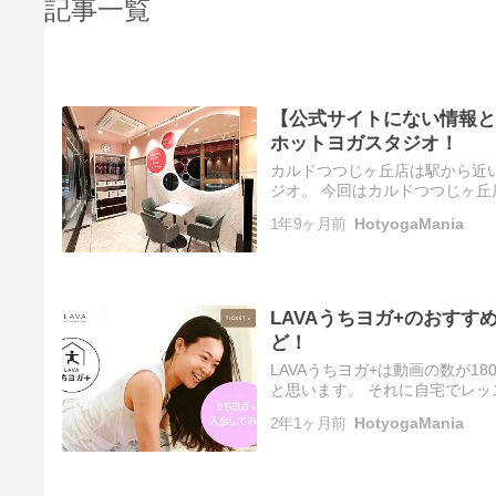
記事一覧
【公式サイトにない情報と
ホットヨガスタジオ！
カルドつつじヶ丘店は駅から近
ジオ。 今回はカルドつつじヶ丘
ットヨガスタジオとの比較 キャ
1年9ヶ月前
HotyogaMania
LAVAうちヨガ+のおす
ど！
LAVAうちヨガ+は動画の数が
と思います。 それに自宅でレ
果が欲しいですよね。 不思議な
2年1ヶ月前
HotyogaMania