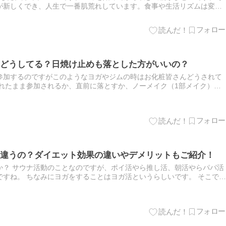
が新しくでき、人生で一番肌荒れしています。食事や生活リズムは変え
ットヨガだと思います。 好転制反応なのでしょうか？ いつになる…
どうしてる？日焼け止めも落とした方がいいの？
参加するのですがこのようなヨガやジムの時はお化粧皆さんどうされて
されたまま参加されるか、直前に落とすか、ノーメイク（1部メイク）で
 ホットヨガの際のメイク落としについて。 ホットヨガをはじめよ…
違うの？ダイエット効果の違いやデメリットもご紹介！
か？ サウナ活動のことなのですが、ポイ活やら推し活、朝活やらパパ活
すね。 ちなみにヨガをすることはヨガ活というらしいです。 そこで、
、始めてみたいけどどっちが身体にいいんだろうと迷ってしまいま…