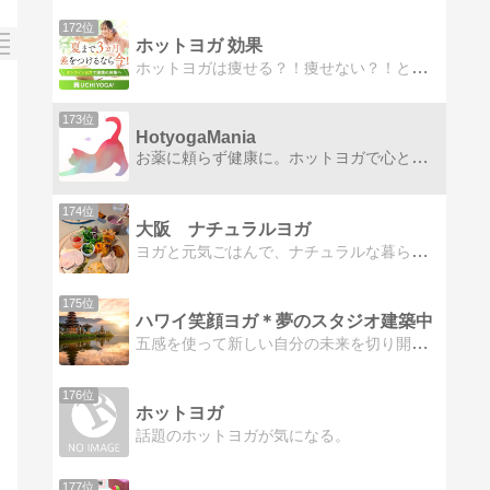
172位
ホットヨガ 効果
ホットヨガは痩せる？！痩せない？！といったダイエットに関する効果や、ホットヨガのメリットやデメリット。ホットヨガを行う時におすすめの服装、ホットヨガウェアなどについて紹介しています
173位
HotyogaMania
お薬に頼らず健康に。ホットヨガで心と身体を整えて、ホリスティックでナチュラルな暮らしをしています。好きな作家は銀色夏生さん、服部みれいさん。
174位
大阪 ナチュラルヨガ
ヨガと元気ごはんで、ナチュラルな暮らしを楽しんでいます。最近は、畑を借りて野菜作りにはまっています。
175位
ハワイ笑顔ヨガ＊夢のスタジオ建築中
五感を使って新しい自分の未来を切り開く。自分が主人公の豊かな人生を歩むことができる呼吸を楽しみながら行うヨガ。
176位
ホットヨガ
話題のホットヨガが気になる。
177位