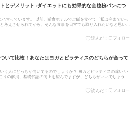
トとデメリット♪ダイエットにも効果的な全粒粉パンにつ
にハマっています。 以前、断食ホテルでご飯を食べて「私は今までいっ
」と考えさせられてから、そんな食事を日常でも取り入れたいなと思い、
！ 断食ホテルの食事は味付けが薄いのですが素材を活かした味わい…
ついて比較！あなたはヨガとピラティスのどちらが合って
いう人にどっちが向いてるのでしょうか？ ヨガとピラティスの違い い
肩こりの解消、基礎代謝の向上を望んでますが、どちらがいいでしょう
ィスのどれかを始めてみたいのですがどれがおすすめですか？ ま…