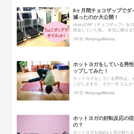
6ヶ月間チョコザップでダ
減ったのか大公開！
chocoZAP（チョコザップ）
休会していた私。 本当に痩せ
う。 しかし！ 夏までに痩せて
3年前
HotyogaMania
ホットヨガをしている男性
ップしてみた！
ホットヨガをしている男性は、
じがしますが、その一方 なんか
す。 30代男性から始めるホッ
3年前
HotyogaMania
ホットヨガの好転反応の症
の？
ホットヨガを始め1ヶ月が経ち