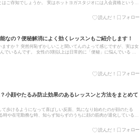
とはご存知でしょうか。 実はホットヨガスタジオには入会資格というも
いないと入会を断られることもあります。 ☟こちらはホットヨガスタ…
能なの？便秘解消によく効くレッスンもご紹介します！
いますか？ 突然何恥ずかしいこと聞いてんのよって感じですが、実は女
んでいるんです。 女性の3割以上は日常的に「便秘」に悩んでいる 便
の方が、女性では3割以上の方が日常的に便秘ということが分か…
？小顔やたるみ防止効果のあるレッスンと方法をまとめて
して歩けるようになって喜ばしい反面、気になり始めたのが顔のたる
いる時や在宅勤務な時、知らず知らずのうちに顔の筋肉が退化していると
私も、以前はそんなにフェイスラインが気になることはなかったんです