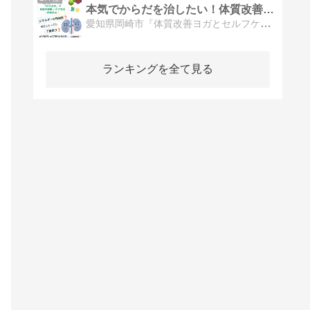
本気でからだを治したい！体質改善ﾖｶﾞとｾﾙﾌｹｱ＆ｷｯｽ…
愛知県岡崎市『体質改善ヨガとセルフケア』＆『キッズ体操』のスタジオMAYです。この4月で10年目。『効率的なからだの治し方』がわかってきた今日この頃。これから…
ランキングを全て見る