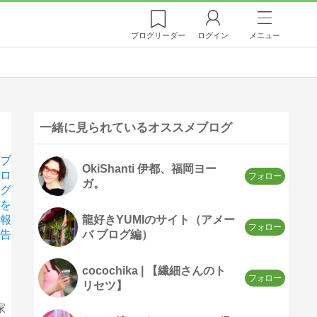
ブログ
リーダー
ログイン
メニュー
一緒に見られているオススメブログ
ブ
OkiShanti 伊都、福岡ヨー
ロ
ガ。
グ
を
龍好きYUMIのサイト（アメー
報
バ ブログ編）
告
cocochika | 【繊細さんのト
リセツ】
家