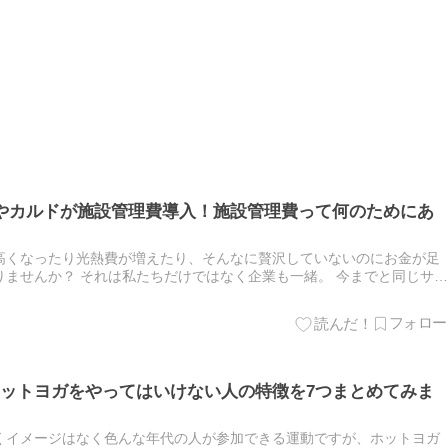
Aやカルドが施設管理費導入！施設管理費って何のためにあ
高くなったり光熱費が増えたり、そんなに贅沢していないのにお金が足
ませんか？ それは私たちだけではなく企業も一緒。 今までと同じサー
ないどころか営業するだけ赤字！ というところもあるようで、それ…
ットヨガをやってはいけない人の特徴を7つまとめてみま
くイメージはなく色んな年代の人が参加できる運動ですが、ホットヨガ