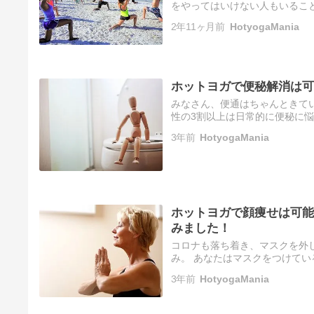
をやってはいけない人もいるこ
のがあって、そちらに該当して
2年11ヶ月前
HotyogaMania
ホットヨガで便秘解消は可
みなさん、便通はちゃんときて
性の3割以上は日常的に便秘に悩
秘については、全体の26.0%
3年前
HotyogaMania
ホットヨガで顔痩せは可能
みました！
コロナも落ち着き、マスクを外
み。 あなたはマスクをつけて
感じたことはありませんか？ 
3年前
HotyogaMania
が…