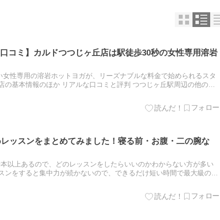
口コミ】カルドつつじヶ丘店は駅徒歩30秒の女性専用溶岩
い女性専用の溶岩ホットヨガが、リーズナブルな料金で始められるスタ
店の基本情報のほか リアルな口コミと評判 つつじヶ丘駅周辺の他のホ
ンペーンについて を徹底的にまとめてみました カルドつつじヶ…
すめレッスンをまとめてみました！寝る前・お腹・二の腕な
180本以上あるので、どのレッスンをしたらいいのかわからない方が多い
ッスンをすると集中力が続かないので、できるだけ短い時間で最大級の効
ことに、LAVAのスタジオでは1時間があっという間に感じ…