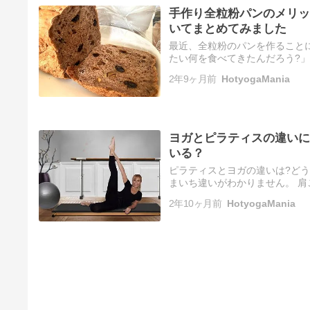
手作り全粒粉パンのメリッ
いてまとめてみました
最近、全粒粉のパンを作ること
たい何を食べてきたんだろう?
まず始めたのがパンを作ること
2年9ヶ月前
HotyogaMania
ヨガとピラティスの違いに
いる？
ピラティスとヨガの違いは?どう
まいち違いがわかりません。 
か。 ヨガ、ホットヨガ、ピラテ
2年10ヶ月前
HotyogaMania