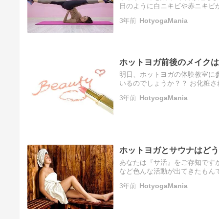
日のように白ニキビや赤ニキビ
ていないので原因 はおそらくホ
3年前
HotyogaMania
ホットヨガ前後のメイクは
明日、ホットヨガの体験教室に
いるのでしょうか？？ お化粧
そのまま行くか分かりません。。
3年前
HotyogaMania
ホットヨガとサウナはどう
あなたは『サ活』をご存知です
など色んな活動が出てきたもんで
今流行りのサウナとホットヨガ
3年前
HotyogaMania