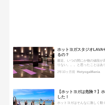
ホットヨガスタジオLAV
るの？
最近、いつの間にか物の値段が
りない。。。と思ったことはあり
ビスを続けているのに利益がで
2年10ヶ月前
HotyogaMania
【ホットヨガは危険？】ホ
した！
ホットヨガはそんなに激しく動