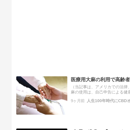
医療用大麻の利用で高齢者
（当記事は、アメリカでの法律、
麻の使用は、自己申告による健康関
Gerontologist』誌に掲載
9ヶ月前
人生100年時代にCBD