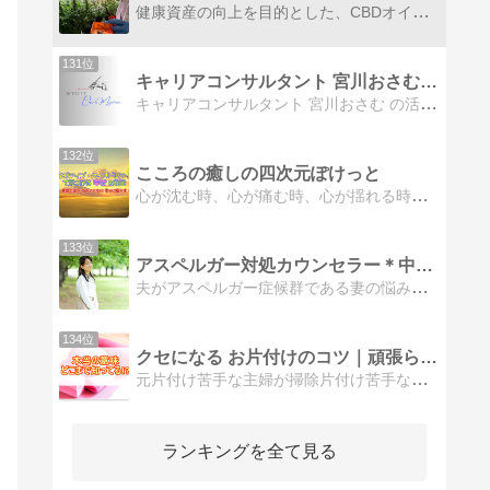
健康資産の向上を目的とした、CBDオイルの情報サイトおよびオンラインストアです。これからの人生100年時代の健康を支えるCBDオイルの魅力を分かりやすく伝えます
131位
キャリアコンサルタント 宮川おさむ のブログ
キャリアコンサルタント 宮川おさむ の活動状況、イベント、情報交換など、をご報告させていただきます。
132位
こころの癒しの四次元ぽけっと
心が沈む時、心が痛む時、心が揺れる時。心を癒してくれる「癒しの秘密道具」が出てくる「四次元ぽけっと」があるといいなと思ったことはありませんか？カウンセラーがセルフケアのために愛用している癒しの方法や、心に響いた言葉を紹介するブログです。
133位
アスペルガー対処カウンセラー＊中田 裕子
夫がアスペルガー症候群である妻の悩みを解決するお手伝いと応援をするブログです。深いカサンドラ症候群から抜け出す、もう二度と陥らない方法をお届けします。私もあなたと共に成長していきます。よかったらブログに遊びに来てください。
134位
クセになる お片付けのコツ｜頑張らない掃除お片づけ術
元片付け苦手な主婦が掃除片付け苦手な主婦のための断捨離のコツを情報発信しています。家族4人狭い部屋で過ごした経験を活かしたズボラならではの超簡単な収納や捨てワザも紹介。40代主婦がそっとあなたを後押しします。心も暮らしも変えましょう!
ランキングを全て見る