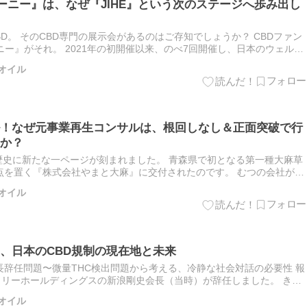
ーニー』は、なぜ『JIHE』という次のステージへ歩み出し
BD。 そのCBD専門の展示会があるのはご存知でしょうか？ CBDファン
ニー』がそれ。 2021年の初開催以来、のべ7回開催し、日本のウェルネ
 そして2025年11月14日（金）と15日…
Dオイル
！なぜ元事業再生コンサルは、根回しなし＆正面突破で行
か？
の歴史に新たな一ページが刻まれました。 青森県で初となる第一種大麻草
点を置く『株式会社やまと大麻』に交付されたのです。 むつの会社が産
報） その代表、工藤悠平氏の経歴は異色。 早稲田大学大学院…
Dオイル
、日本のCBD規制の現在地と未来
辞任問題〜微量THC検出問題から考える、冷静な社会対話の必要性 報
サントリーホールディングスの新浪剛史会長（当時）が辞任しました。 きっ
メントに大麻由来成分THCが含まれている疑いで、警察が自…
Dオイル