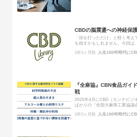
CBDの脳震盪への神経保
「頭を打っただけ」と軽く考え
を残すかもしれません。今回は
トンプソン氏のポッドキャスト
1年1ヶ月前
人生100年時代にC
最…
『全麻協』CBN食品ガイ
戦
2025年4月にCBD（カンナ
ばかりの『全国大麻商工業協議会（
は？ ︎ 【丸ごと解説】CBNとは
1年2ヶ月前
人生100年時代にC