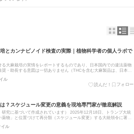
培とカンナビノイド検査の実際｜植物科学者の個人ラボで
ける大麻栽培の実情をレポートするものであり、日本国内での違法薬物
推奨・助長する意図は一切ありません（THCを含む大麻製品は、日本の
います）。 大麻使用者が自分の手で植物を育て、その成分を自分で検…
オイル
は？スケジュール変更の意義を現地専門家が徹底解説
研究に基づいて作成されています） 2025年12月18日、トランプ大統
い薬物」と位置づけて再分類（スケジュール変更）する大統領令に署名
じられました。 ︎ トランプ氏、大麻規制緩和の大統領令に署…
オイル