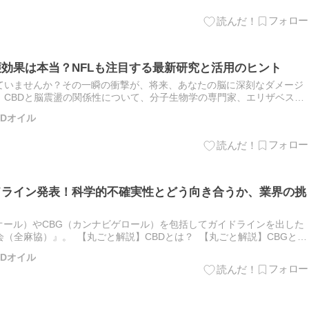
護効果は本当？NFLも注目する最新研究と活用のヒント
ていませんか？その一瞬の衝撃が、将来、あなたの脳に深刻なダメージ
、CBDと脳震盪の関係性について、分子生物学の専門家、エリザベス・
を基に、その神経保護効果のメカニズムと、スポーツ界でも注目される
BDオイル
ドライン発表！科学的不確実性とどう向き合うか、業界の挑
ビジオール）やCBG（カンナビゲロール）を包括してガイドラインを出した
全麻協）』。 ︎ 【丸ごと解説】CBDとは？ ︎ 【丸ごと解説】CBGと
？ ︎ 『全麻協』CBD食品ガイドライン発…
BDオイル