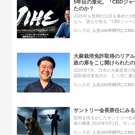
5年目の進化。『CBDジャ
たのか？
2025年も世間の注目を集めたC
なら、誰もが知る『CBDジャー
スカルチャーを牽引してきました。
10ヶ月前
人生100年時代にCB
大麻栽培免許取得のリアル
政の扉をこじ開けられたの
2025年7月、日本の大麻産業
採取栽培者免許が、むつ市に拠
業用大麻栽培の免許取得（東奥日
11ヶ月前
人生100年時代にCB
サントリー会長辞任にみる
世間を揺るがしたサントリー会長
道の概要 2025年9月1日、
かけは、同氏が入手したサプリ
11ヶ月前
人生100年時代にCB