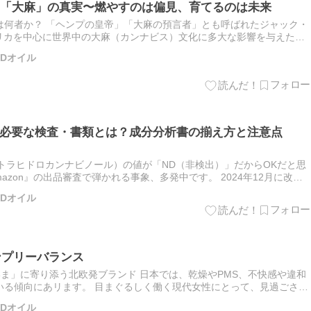
「大麻」の真実〜燃やすのは偏見、育てるのは未来
は何者か？ 「ヘンプの皇帝」「大麻の預言者」とも呼ばれたジャック・
、アメリカを中心に世界中の大麻（カンナビス）文化に多大な影響を与えた活
。 彼は長年にわたり大麻の合法化運動を牽引し、その真実と…
BDオイル
品に必要な検査・書類とは？成分分析書の揃え方と注意点
テトラヒドロカンナビノール）の値が「ND（非検出）」だからOKだと思
azon』の出品審査で弾かれる事象、多発中です。 2024年12月に改正
神薬取締法（麻向法）を受け、2025年から『Am…
BDオイル
ンプリーバランス
「いま」に寄り添う北欧発ブランド 日本では、乾燥やPMS、不快感や違和
いる傾向にあリます。 目まぐるしく働く現代女性にとって、見過ごされ
製品はどれほどあるでしょうか。 フェムケアは、北欧ではご…
BDオイル