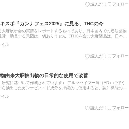
スポ『カンナフェス2025』に見る、THCの今
る大麻展示会の実情をレポートするものであり、日本国内での違法薬物
推奨・助長する意図は一切ありません（THCを含む大麻製品は、日本の
ます）。 はじめに 街全体が世界遺産に登録されているチェコのプラ…
オイル
物由来大麻抽出物の日常的な使用で改善
研究に基づいて作成されています） アルツハイマー病（AD）に伴う
から抽出したカンナビノイド成分を持続的に使用すると、認知機能の改
ました。 ︎ 【丸ごと解説】カンナビノイドとは？ このデータは、…
オイル