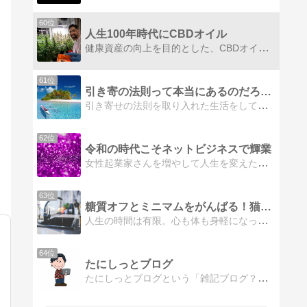
60位
人生100年時代にCBDオイル
健康資産の向上を目的とした、CBDオイルの情報サイトおよびオンラインストアです。これからの人生100年時代の健康を支えるCBDオイルの魅力を分かりやすく伝えます
61位
引き寄の法則って本当にあるのだろうか？
引き寄せの法則を取り入れた生活をして実際に引き寄せた事例を紹介する検証ブログ
62位
令和の時代こそネットビジネスで輝業
女性起業家さんを増やして人生を変えたいと思います。また、女性の方で起業したい方、是非、起業してオンライン化にしましょう。応援致します。起業したらマインドフルネスで楽しみましょう。
63位
糖質オフとミニマムをがんばる！猫と暮らすわたし
人生の時間は有限。心も体も身軽になってとことん人生を謳歌しなきゃ！と、５０代半ばにしてようやく「自分」に目を向けられるようになりました。
64位
たにしっとブログ
たにしっとブログという「雑記ブログ？」を運営しています。 アナタが " ちょいイケ " になれるような情報を発信していますよ！ 現在、挑戦中なのは卒煙です。twitterの方で動向は確認できるので応援してもらえると嬉しいです。