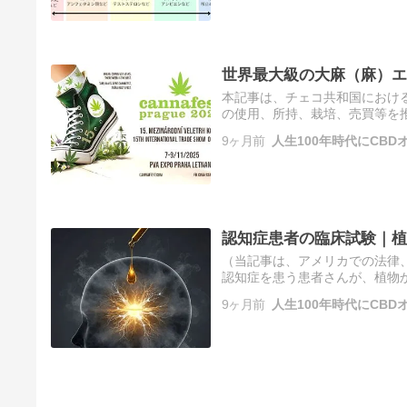
世界最大級の大麻（麻）エキ
本記事は、チェコ共和国におけ
の使用、所持、栽培、売買等を
大麻取締法で厳しく規制されてい
9ヶ月前
人生100年時代にCBD
認知症患者の臨床試験｜植
（当記事は、アメリカでの法律、
認知症を患う患者さんが、植物
善が見られることが明らかになり
9ヶ月前
人生100年時代にCBD