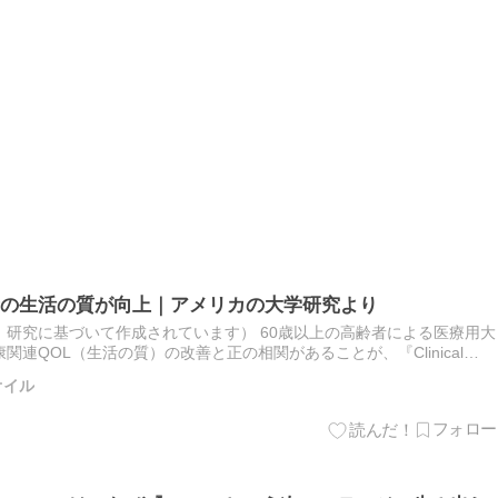
の生活の質が向上｜アメリカの大学研究より
研究に基づいて作成されています） 60歳以上の高齢者による医療用大
連QOL（生活の質）の改善と正の相関があることが、『Clinical
された研究データで明らかになりました。 ︎ 【…
オイル