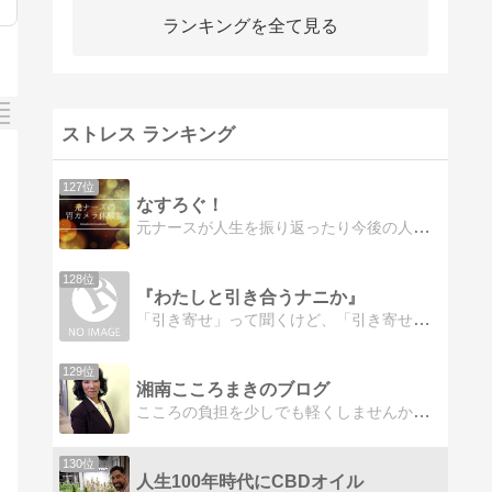
ランキングを全て見る
ストレス ランキング
127位
なすろぐ！
元ナースが人生を振り返ったり今後の人生について考えるブログ。主に新人看護師に向けて発信していきます。
128位
『わたしと引き合うナニか』
「引き寄せ」って聞くけど、「引き寄せられてる」とも考えられますよね。日々の生活の中でわたしと「引き合う」ナニかをご紹介することで、あなたの暮らしに元気や楽しさ…
129位
湘南こころまきのブログ
こころの負担を少しでも軽くしませんか？楽しい講座を受けて輝く自分をプロデュース
130位
人生100年時代にCBDオイル