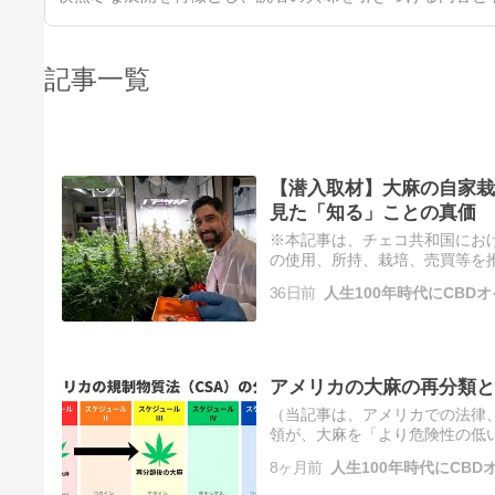
記事一覧
【潜入取材】大麻の自家栽
見た「知る」ことの真価
※本記事は、チェコ共和国にお
の使用、所持、栽培、売買等を
大麻取締法で厳しく規制されて
36日前
人生100年時代にCBD
アメリカの大麻の再分類と
（当記事は、アメリカでの法律、
領が、大麻を「より危険性の低
したというニュースが、大きく報
8ヶ月前
人生100年時代にCBD