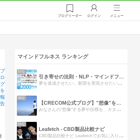
ブログ
リーダー
ログイン
メニュー
マインドフルネス ランキング
ブ
57位
引き寄せの法則・NLP・マインドフルネスで願望実現
ロ
夢を達成させたい。願望を実現させたい。成功者になりたい。その為に何が必要かを「引き寄せの法則」「NLP」「マインドフルネス」から考察し、提言しています。
グ
を
報
58位
【CRECOM公式ブログ】"想像"を「カタチ」に
告
みなさんの"想像"する夢や目標を、カタチにするためのノウハウやアイデアを、日々クリエイター同士のコラボレーションや、場づくりをするCRECOMが様々な経験や学びからアウトプットして皆様にお届けいたします。
59位
Leafetch - CBD製品比較ナビ
CBD製品比較ナビ Leafetchでお気に入りのカンナビス製品と出会いましょう。CBD製品を販売価格や口コミ、成分などで比較できます。
康