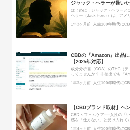
ジャック・ヘラーが暴いた
はじめに：ジャック・ヘラーと
ヘラー（Jack Herer）は
動家、作家、そして教育者です
1年3ヶ月前
人生100年時代にC
CBDの『Amazon』出
【2025年対応】
成分分析書（COA）のTHC（
ってませんか？ 非検出でも『Am
された大麻取締法および麻薬向精
1年3ヶ月前
人生100年時代にC
【CBDブランド取材】ヘ
CBD × フェムケア──女性の
感を「仕方ない」と受け入れて
がちな身体のサインに寄り添う
1年4ヶ月前
人生100年時代にC