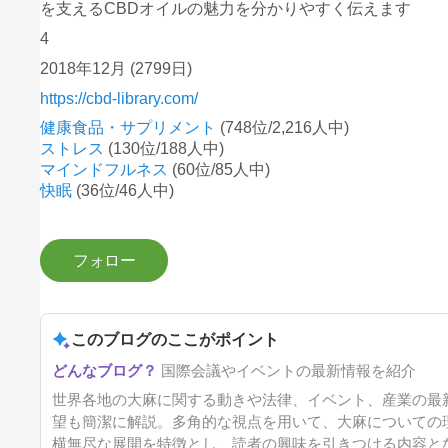
を支えるCBDオイルの魅力を分かりやすく伝えます
4
2018年12月
(2799日)
https://cbd-library.com/
健康食品・サプリメント
(748位/2,216人中)
ストレス
(130位/188人中)
マインドフルネス
(60位/85人中)
快眠
(36位/46人中)
このブログのここがポイント
国際会議やイベントの最新情報を紹介
世界各地の大麻に関する動きや法律、イベント、産業の最
望も簡潔に解説。多角的な視点を用いて、大麻についての
横無尽な展開を特徴とし、読者の興味を引きつける内容と