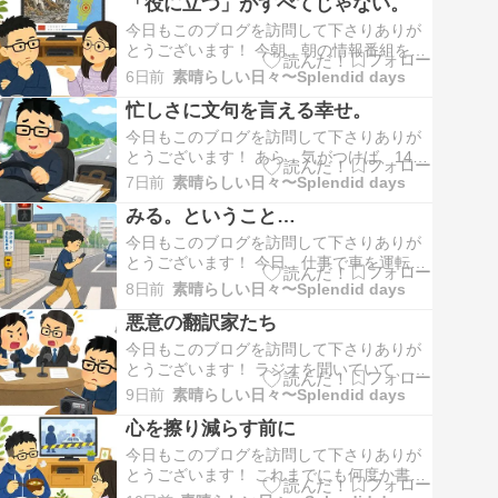
「役に立つ」がすべてじゃない。
五・七・五を思わず詠んでしまった💦しつ
こいようだけど、8月に入ったのだ。じつは
今日もこのブログを訪問して下さりありが
僕、季節の中では、割と夏が好きな方で、
とうございます！ 今朝、朝の情報番組を見
なんと…
ながら、妻と雑談をしていたときの話。番
6日前
素晴らしい日々〜Splendid days
組では、熊本の地震被害の状況や、被災者
忙しさに文句を言える幸せ。
の生活の様子が伝えられていた。そのとき
妻が、ふと思い出したように言った。「昨
今日もこのブログを訪問して下さりありが
日、Ｙ(娘)が言ってたんだけどさ…」娘が
とうございます！ あら…気がつけば、14連
スマホを見…
勤してた😅さらに明日も遠っ走り、土日は
7日前
素晴らしい日々〜Splendid days
職場A、月曜日も地方。これで18連勤。も
みる。ということ…
っとも、自営の仕事のほうは一日フル稼働
というわけではない。とはいえ、あちこち
今日もこのブログを訪問して下さりありが
車で走り回って、地方にも行く。それなり
とうございます！ 今日、仕事で車を運転し
に体力は…
ていたときのことだ。交差点を左折しよう
8日前
素晴らしい日々〜Splendid days
としていた僕の目に、一人の歩行者。スマ
悪意の翻訳家たち
ホを見ながら歩いている。「あぁ、危ない
な…」「ええっ？もしかしてそのまま直進
今日もこのブログを訪問して下さりありが
するか!?」そう思って見ていると、そのま
とうございます！ ラジオを聞いていて、思
ま歩行者用…
わず眉をひそめた僕。取り上げられていた
9日前
素晴らしい日々〜Splendid days
のは、高市総理がXに投稿した内容だった。
心を擦り減らす前に
総理就任以来、睡眠時間は0～3時間の日が
続き、ようやく5時間眠れたこと。そして、
今日もこのブログを訪問して下さりありが
久しぶりの休日には、たまっていた洗濯物
とうございます！ これまでにも何度か書い
を片付…
てきたが、我が家で観ている朝の情報番組