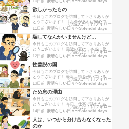
10日前
素晴らしい日々〜Splendid days
では、気がつけば、やたらと殺人事件が取
欲しかったもの
り上げられている。しかも、犯行の手口や
経緯まで、ずいぶん詳しく説明したりす
今日もこのブログを訪問して下さりありが
る。朝から、いったい何を見せられている
とうございます！ 「お金があれば安心でき
のだろう…そん…
る。」そう思うことは、誰にでもあると思
11日前
素晴らしい日々〜Splendid days
う。もちろん、僕だってそう。あと少し貯
騙してなんかいませんけど…
金があれば…収入がもう少し増えれば…老
後の心配がなくなるくらい資産があれば…
今日もこのブログを訪問して下さりありが
きっと安心できる。そんなふうに考えてし
とうございます！ 最近の夏は、本当に暑
まう。でも、…
い。連日、熱中症の警報が出るのが当たり
12日前
素晴らしい日々〜Splendid days
前。子どもたちが虫取り網を持って、あち
性善説の国
こちを駆け回る姿をほとんど見かけなくな
った。僕らが子どもの頃は、夏休みになる
今日もこのブログを訪問して下さりありが
と毎日のように昆虫採集をしていた。セミ
とうございます！ 最近、街を歩いている
を追いかけ、カ…
と、外国人を見かけることが本当に多くな
13日前
素晴らしい日々〜Splendid days
った。観光客だけではない。働く人、留学
ため息の理由
生、日本で暮らすことを選んだ人…ここ10
年ほどで、日本の景色はずいぶん変わった
今日もこのブログを訪問して下さりありが
ように思う。きっと、その大半の人は真面
とうございます！ 今日、仕事で訪れたある
目に生活をし…
役所で、立て続けに、ん…と渋い顔になっ
14日前
素晴らしい日々〜Splendid days
てしまった二つの出来事があった。どちら
人は、いつから分け合わなくなった
も些細なことと言えば、些細なことなのか
もしれない。でも僕には、とても印象に残
のか