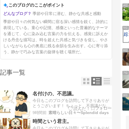
このブログのここがポイント
4位
季節や日常に潜む、静かな共感と感動
季節や日々の何気ない瞬間に宿る深い感情を鋭く、詩的に
表現している。童心や記憶、感傷といった普遍的なテーマ
5位
を通じて、心に染み込む言葉の力を伝える。感覚に訴えか
ける丹念な描写は、時を超えた共感と気づきを促し、やさ
しいながらも心の奥底に残る余韻を生み出す。心に寄り添
6位
う、静かで巧みな言葉の旋律を聴く場所だ。
記事一覧
7位
名付けの、不思議。
8位
今日もこのブログを訪問して下さりありが
とうございます！ ちょっと、不思議だな…
と思うことがある。うんこをしていたとき
9時間前
素晴らしい日々〜Splendid days
のことだ。いま出したこの物体は、身体の
時間という君主。
中にある時には「うんこ」とは言わないの
に、体外に出た途端に名前がつく。これ、
今日もこのブログを訪問して下さりありが