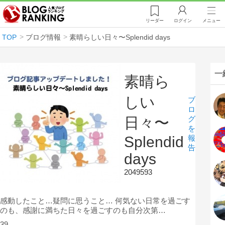
リーダー
ログイン
メニュー
TOP
ブログ情報
素晴らしい日々〜Splendid days
一
素晴ら
しい
ブ
ロ
日々〜
グ
を
Splendid
報
告
days
2049593
感動したこと…疑問に思うこと… 何気ない日常を過ごす
のも、感謝に満ちた日々を過ごすのも自分次第…
39