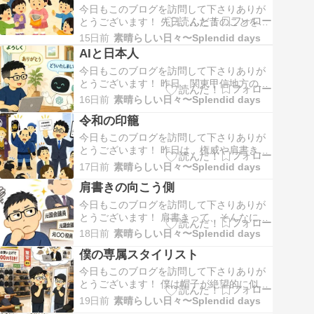
った。僕が提出した申請書の出来上がりを
今日もこのブログを訪問して下さりありが
待っていたと…
とうございます！ 先日、ふと昔のことを思
い出した。娘が小さい頃の話だ。休日、公
15日前
素晴らしい日々〜Splendid days
園で妻と娘、それに顔見知りのお母さんた
AIと日本人
ちと子どもたちが遊んでいた。妻が袋菓子
今日もこのブログを訪問して下さりありが
を開け、娘に渡しながら言った。「みんな
とうございます！ 昨日、関東甲信地方の梅
と分けて、一緒に食べてね。」娘はその言
雨明けが発表された。いよいよ夏本番。今
葉どおり、遊…
16日前
素晴らしい日々〜Splendid days
日も朝から強い日差しが照りつけ、「今年
令和の印籠
も暑い夏が始まるなぁ」なんて思いながら
過ごしていた。そんな中、何気なく見てい
今日もこのブログを訪問して下さりありが
た一本の動画で、興味をそそられるものが
とうございます！ 昨日は、権威や肩書きに
あった。AI…
ついて考えた記事を書いた。その中で、必
17日前
素晴らしい日々〜Splendid days
要以上に肩書きにこだわり、それを振りか
肩書きの向こう側
ざす人を見ると、僕はどこか哀れに思えて
しまう…そんなことにも触れた。ところ
今日もこのブログを訪問して下さりありが
が、その記事を書いたあとで、ふと、水戸
とうございます！ 肩書きって、そんなに大
黄門のことを思…
事なのかな…肩書きや権威にもたれかかっ
18日前
素晴らしい日々〜Splendid days
て、偉そうにする人がいる。対する相手側
僕の専属スタイリスト
も、肩書きを知った途端に、急に態度が変
わったり、妙に腰が低くなったりする。そ
今日もこのブログを訪問して下さりありが
んなのを見ていると、その人自身ではな
とうございます！ 僕は帽子が絶望的に似合
く、肩書きがし…
わない…以前にもこのブログで、そのこと
19日前
素晴らしい日々〜Splendid days
について書いたことがある。今まで買って