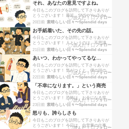
それ、あなたの意見ですよね。
きた帽子は、僕にはことごとく似合わなか
った。僕のセンスがないのか…それとも、
今日もこのブログを訪問して下さりありが
根本的に帽子が似合わない人間なのか…あ
とうございます！ 最近、SNSやYouTubeを
まりの似合わ…
見ていると、「○○さんがこう言っていた」
20日前
素晴らしい日々〜Splendid days
「成功者はみんなこう考えている」といっ
お手紙着いた、その先の話。
た話を、本当によく目にする。それを見て
いるうちに、ふと思った。そんなに他人の
今日もこのブログを訪問して下さりありが
言葉って、大事なのだろうか…と。もちろ
とうございます！ 人というのは、不思議な
ん…
ものだ。普段はすっかり忘れているような
21日前
素晴らしい日々〜Splendid days
ことでも、何かの拍子に、もう半世紀近く
あいつ、わかってやってるな…
も前の出来事が、まるで昨日のことのよう
によみがえってくる。景色や匂い、教室の
今日もこのブログを訪問して下さりありが
空気、誰かの表情…記憶というものは、思
とうございます！ 気がつくと、僕の頭の上
い出そうとし…
をハエが旋回している。職場Aではなぜかハ
22日前
素晴らしい日々〜Splendid days
エが多い。ぶんぶん、ぶんぶんと羽音を立
「不幸になります。」という商売
てながら、まるで自分の縄張りを見回って
いるかのようだ。蚊ならわかる。血を吸う
今日もこのブログを訪問して下さりありが
という目的がある。こちらに近づいてくる
とうございます！ 恐怖は、お金になる世の
理由がある…
中には、恐怖を利用して、人からお金をい
23日前
素晴らしい日々〜Splendid days
ただく商売がある。もちろん、全部がそう
怒りも、誇らしさも
だと言うつもりはないけれど。でも、世の
中を見渡すと、そういった仕組みは意外と
今日もこのブログを訪問して下さりありが
多くあるように思う。「このままだと不幸
とうございます！ 今日は、自営業の仕事で
になります。…