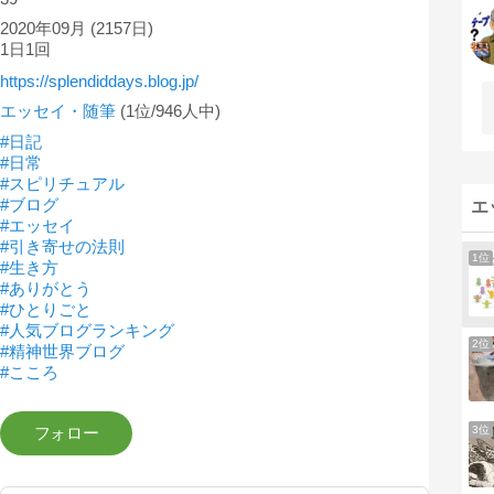
2020年09月
(2157日)
1日1回
https://splendiddays.blog.jp/
エッセイ・随筆
(1位/946人中)
#日記
#日常
#スピリチュアル
#ブログ
エ
#エッセイ
#引き寄せの法則
1位
#生き方
#ありがとう
#ひとりごと
#人気ブログランキング
2位
#精神世界ブログ
#こころ
3位