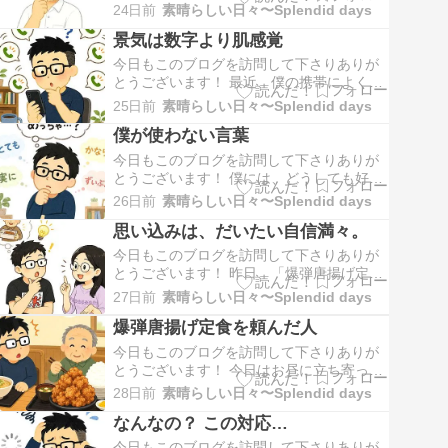
少し腹の立つことがあった。依頼先から仕
24日前
素晴らしい日々〜Splendid days
事の日程を押さえてほしいと言われたの
景気は数字より肌感覚
で、その日は予定を空けておいた。自営業
にとって、予定を押さえるということは、
今日もこのブログを訪問して下さりありが
その時間を他の仕事には使えないというこ
とうございます！ 最近、僕の携帯によく電
とでもある。と…
話がかかってくる。どこからかというと、
25日前
素晴らしい日々〜Splendid days
もうずいぶん前に登録したっきりで何の音
僕が使わない言葉
沙汰もなかった派遣会社だったり、昔、派
遣で仕事をしていた頃に登録していた派遣
今日もこのブログを訪問して下さりありが
会社だったり…とくにここ1週間は、立て続
とうございます！ 僕には、どうしても好き
けにいろい…
になれない言葉がある。それは、「めっち
26日前
素晴らしい日々〜Splendid days
ゃ」もちろん、この言葉を使う人が嫌いと
思い込みは、だいたい自信満々。
いうわけではない。「めっちゃおいしい」
「めっちゃ嬉しい」「めっちゃ疲れた」今
今日もこのブログを訪問して下さりありが
や、年齢も地域も関係なく、誰もが普通に
とうございます！ 昨日、「爆弾唐揚げ定食
使う言葉にな…
のご飯大盛りを注文したご老人を見て、
27日前
素晴らしい日々〜Splendid days
『いやぁ、すげえじいさんだなぁ』と感心
爆弾唐揚げ定食を頼んだ人
した」という記事を書いた。 そのときの僕
は、「あの量を全部食べるのだろう」と、
今日もこのブログを訪問して下さりありが
何の疑いもなく思っていた。ところが、記
とうございます！ 今日はお昼に立ち寄った
事を公開した…
お店で、ちょっと印象に残る出来事があっ
28日前
素晴らしい日々〜Splendid days
た。僕が注文を済ませ、料理が運ばれてく
なんなの？ この対応…
るのを待っていると、隣のテーブルに一人
の男性が座った。席に着くやいなや呼び出
今日もこのブログを訪問して下さりありが