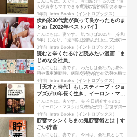
事にしていますが…
こんにちは。夫です。 今日紹介するのは「個
人投資家もマネできる世界の富裕層がお金を増
やしている方法」です。ニッセイアセットマネ
3年前
Intro Books（イントロブックス）
ジメントなどを経て、運用会社を設立。「モー
倹約家30代妻が買って良かったものま
ニングサテライト」にも出演されている志村暢
とめ【2022年ベストバイ】
彦さんの書籍。 夫 僕はモーニングサテライト
は毎日録画して見ているので…
こんにちは。妻です。 気づけば2023年（令和
5年）になり、1週間以上経ちました。 ご挨拶
が遅くなりましたが、今年もIntro Booksをよ
3年前
Intro Books（イントロブックス）
ろしくお願いいたします。 今日はわたし妻が
読むと辛くなるけど読みたい漫画「ま
昨年2022年に買って良かったものを紹介して
じめな会社員」
いきたいと思います。 妻 2022年は夫から倹約
家の…
こんにちは。妻です。 わたしは会社のお昼休
憩や電車通勤時、病院や待ち合わせの待ち時間
など、ちょっとした時間は漫画アプリを使って
4年前
Intro Books（イントロブックス）
漫画を読んでいます。 妻 ちなみにわたしが使
【天才と時代】もしスティーブ・ジョ
っている漫画アプリは『マンガMee』『少年ジ
ブズが10年長く生き、イーロン・マス
ャンプ＋』『マガポケ』の3つ。小学生の頃に
クが10年早く生まれていたら…
読んでいた少女漫画を読み…
こんにちは。夫です。 夫 今日紹介するのは
「イーロン・マスクはスティーブ・ジョブズを
超えたのか」です。今や時価総額世界1位、歴
4年前
Intro Books（イントロブックス）
史上最も偉大と言っていい企業を築き上げなが
貯蓄マシンくらまの鬼貯蓄術とは｜す
ら56歳の若さでこの世を去ったスティーブ・
ごい貯蓄
ジョブズ。一方、テスラCEOとしてEV業界を
牽引。民間宇宙企業スペース…
こんにちは。妻です。 今日は、会社員として