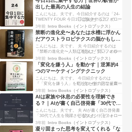
今日1日に集中する力｜世界の叡智が
ました。とりあえず手に取って見たものの、相
出した最高の人生の結論
当読みにくいし、一度読んだだけでは理解でき
ないタイプだろう…と。ところ…
こんにちは。夫です。今日紹介するのは「24-
TWENTY FOUR 今日1日に集中する力」で
す。 夫 久々にベタな自己啓発書を手に取って
3年前
Intro Books（イントロブックス）
みました。とにかく読みやすい。1、2時間で
禁断の進化史〜あなたは水槽に浮かん
パッと読み終わってしまいます。が、決して内
だアウストラロピテクスの脳かもしれ
容が薄い表面的な本ではありません。何十もの
ない
研究結果などが簡潔…
こんにちは。夫です。 夫 今日紹介するのは
『禁断の進化史〜人類は本当に「賢い」のか』
です。歴史書なのか化学書なのか、はたまた哲
3年前
Intro Books（イントロブックス）
学書なのか…非常に分類が難しい本ですが、本
「変化を嫌う人」を動かす｜逆算的4
書を読んだあとどうなるか、それを簡潔に説明
つのマーケティングテクニック
するため、本書の一番最後の文章を紹介したい
と思います。 今、あなたは、…
こんにちは。夫です。 今日紹介するのは
『「変化を嫌う人」を動かす〜魅力的な提案が
受け入れられない4つの理由』です。 夫 僕は
3年前
Intro Books（イントロブックス）
日々マーケターとして魅力的な提案を作る仕事
AIは家族や休息の必要性を理解でき
をしています。でも、素晴らしいオファー、素
る？｜AIが書く自己啓発書「30代で人
晴らしいコピー、素晴らしいデザインを作って
生を飛躍させるマインドセット」
も、反応するのは広告を見た人の…
こんにちは。夫です。 夫 AIが書く自己啓発書
Part4
「30代で人生を飛躍させるマインドセット」
も今回で最後。テーマは「幸福な家庭の土台作
3年前
Intro Books（イントロブックス）
り」と「40代に向けて身につけるスキル」で
凝り固まった思考を変えてくれる「な
す。幸福や家庭といった非常に”人間的”なテー