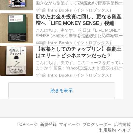
働きながら副業そしてYouTubeで貯蓄や節約・
お金を増やす方法について話している倹者の流
4年前
Intro Books（イントロブックス）
儀（けんじゃのりゅうぎ）くらまさんが書かれ
貯めたお金を投資に回し、更なる資産
た『すごい貯蓄 最速で1000万円貯めてFIREも
増へ「LIFE MONEY SENSE」後編
目指せる!』を紹介します。 妻 余談ですが、少
し前は『教…
こんにちは。妻です。 今日は『LIFE MONEY
SENSE (不確実な未来を生き抜くための8人の
お金の話)』の後編です。 お金を貯めるための
4年前
Intro Books（イントロブックス）
教科書「LIFE MONEY SENSE」前編こんにち
【教養としてのチャップリン】喜劇王
は。妻です。 コロナ禍により小麦や原油など
はエリートビジネスマンだった？
の価格が高騰しましたが、ロシアによるウク…
こんにちは。夫です。このニュースを知ってい
ますか？ 画像：Yahoo!ニュース｜ゼレンスキ
ー大統領「新たなチャップリンが必要」 夫 今
4年前
Intro Books（イントロブックス）
年5月ごろ、ロシアから侵攻されたウクライナ
大統領、ゼレンスキー氏がカンヌ映画祭でスピ
ーチしたとき「新たなチャップリンが必要」と
続きを表示
言いました。ヒトラー…
TOPページ
新規登録
マイページ
ブログリーダー
広告掲載
利用規約
ヘルプ