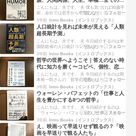
族、人間関係、人生、幸福…全ての解
「30代で人生を飛躍させるマインドセット」
決策
を紹介したいと思います。最初…
こんにちは。夫です。 夫 僕も気づけば30歳手
前…会社では若手から中堅になり、ちょっとジ
ェネレーションギャップを感じる新卒生を部下
3年前
Intro Books（イントロブックス）
に持つ機会も出てきました。先輩として、リー
人口統計を見れば未来が見える「人類
ダーとしてどんな姿を見せていこう…いろいろ
超長期予測」
考えて本を読んだりした結果、僕が重視したの
は2つ。一つは「眼に見え…
こんにちは。夫です。 夫 今日紹介するのは米
国防総省の人口統計コンサルタント、ジェニフ
ァーD・シュバ氏の「人類超長期予測」です。
3年前
Intro Books（イントロブックス）
2030年や2040年を予測する本はよく見かけま
哲学の世界へようこそ｜答えのない時
すが、この本ではなんと2100年まで。今から
代に知力を磨く〜コピペ、個性、恋
80年近く先までを予測しています。 本書をど
愛、転売〜
のように紹介すれ…
こんにちは。夫です。 夫 今日紹介するのは岡
本裕一郎さんの「哲学の世界へようこそ」で
す。学生向けに書かれた親しみやすい本なので
3年前
Intro Books（イントロブックス）
気軽に読んでみたら、、、面白い！「知覚力を
ウォーレン・バフェットの「仕事と人
磨く」や「13歳からのアート思考」と同じ
生を豊かにする8つの哲学」
く、大人こそ真剣に読む本だと思いました。
「13歳からのアート思考」から…
こんにちは。夫です。 夫 今日紹介するのは
「ウォーレン・バフェットの『仕事と人生を豊
かにする8つの哲学』」です。投資の神様、オ
3年前
Intro Books（イントロブックス）
マハの賢人、聖ウォーレン…数々の異名を持つ
え、映画って早送りせず観るの？「映
言わずと知れた著名投資家ですね。僕も一人の
画を早送りで観る人たち」
投資家としてバフェットの本は色々読んでいる