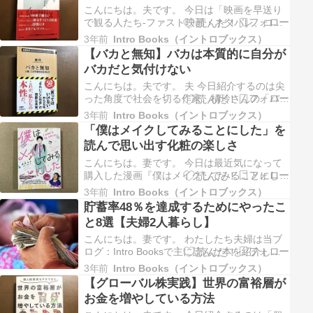
のですが、この本は読みやすい…
こんにちは。夫です。 今日は「映画を早送り
で観る人たち-ファスト映画・ネタバレ、コン
テンツ消費の現在形」という本を紹介したいと
3年前
Intro Books（イントロブックス）
思います。 夫 僕自身、映画制作に関わったこ
【バカと無知】バカは本質的に自分が
ともあれば、Youtuberとして活動したことも
バカだと気付けない
あります。音楽活動もしているので「コンテン
ツ」とは深く関わって…
こんにちは。夫です。 夫 今日紹介するのは尖
った角度で社会を切る作家、橘玲さんの「バカ
と無知」です。Webメディアの記事でよく名
3年前
Intro Books（イントロブックス）
前は知っていて面白い角度から分析するな〜と
「僕はメイクしてみることにした」を
思っていましたが、書籍を読むのは今回が初め
読んで思い出す化粧の楽しさ
て。もう衝撃的&刺激的&面白すぎて、過去の
本もどんどん読みたくなりま…
こんにちは。妻です。 今日は最近気になって
購入した漫画『僕はメイクしてみることにし
た』を紹介します。 本作品は著者：糸井のぞ
3年前
Intro Books（イントロブックス）
（いといのぞ）さん、原案：鎌塚亮（かまつか
貯蓄率48％を達成するためにやったこ
りょう）さんのお二人が携わっています。美容
と8選【夫婦2人暮らし】
メディア「VOCE（ヴォーチェ）」ウェブサイ
ト発のマンガ連載で累計100…
こんにちは。妻です。 わたしたち夫婦は当ブ
ログ：Intro Booksで主に読んだ本を紹介して
います。 本のジャンルは小説・漫画・実用書
3年前
Intro Books（イントロブックス）
など様々ですが、その中でお金に関する本を読
【グローバル株実践】世界の富裕層が
む機会が増えました。 1冊の本を通じて学んだ
お金を増やしている方法
ことや勉強になった部分をピックアップして記