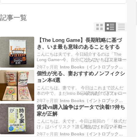
記事一覧
【The Long Game】長期戦略に基づ
き、いま最も意味のあることをする
こんにちは夫です。今日紹介するのは「The
Long Game~今、自分にとっていちばん意味の
あることをするために」です。 夫 「The Long
2年7ヶ月前
Intro Books（イントロブックス）
Game」というタイトルの通り、人生を長期的
個性が光る、妻おすすめノンフィクシ
なスパンで考えて成功しよう！という自己啓発
ョン本4選
書です。ただ本書が普通の長期思考の自己啓発
書と…
こんにちは。妻です。 今日はこれまで読んだ
本の中で、まだIntro Booksで紹介できていな
い本たちを「おすすめノンフィクション本」と
2年7ヶ月前
Intro Books（イントロブックス）
してまとめて紹介します。 ノンフィクション
賃貸vs購入論争はデータで決着!?持ち
とは 史実や記録に基づいた文章や映像などの
家が正解
作品。また、その形態。ドキュメンタリーやイ
ンタビューなど多肢…
こんにちは。夫です。今日は前回の「「株式だ
け」はハイリスク？誰も教えてくれない不動産
投資」に引き続き、不動産関連の本を紹介しま
2年7ヶ月前
Intro Books（イントロブックス）