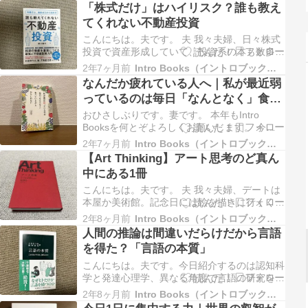
す。 「株式だけ」はハイリスク？誰も教えて
「株式だけ」はハイリスク？誰も教え
くれない不動産投資こんにちは。夫です。 夫
てくれない不動産投資
我々夫婦、日々株式投資で資産形成していて、
投資系の本も数多く紹介して…
こんにちは。夫です。 夫 我々夫婦、日々株式
投資で資産形成していて、投資系の本も数多く
紹介してきました。 FIRE目指して資産形成中
2年7ヶ月前
Intro Books（イントロブックス）
の夫婦の夫が紹介「FIRE-最強の早期リタイア
なんだか疲れている人へ｜私が最近弱
術」こんにちは。夫です。 またまた資産形成
っているのは毎日「なんとなく」食べ
の本。すみません。本当は僕、ビジネスとか自
ているからかもしれない
己啓発とか、科学と…
おひさしぶりです。妻です。 本年もIntro
Booksを何とぞよろしくお願いします。 今日
はわたし妻が2024年はじめに購入して読んだ
2年7ヶ月前
Intro Books（イントロブックス）
本『私が最近弱っているのは毎日「なんとな
【Art Thinking】アート思考のど真ん
く」食べているからかもしれない』を紹介しま
中にある1冊
す。 著者は食の総合コンサルタント小倉朋子
（おぐらともこ）さん…
こんにちは。夫です。 夫 我々夫婦、デートは
本屋か美術館。記念日には絵を描きに行くくら
い、素人ながらもアート好き。過去にはアート
2年8ヶ月前
Intro Books（イントロブックス）
関連の本も何冊か紹介してきました。 【教養
人間の推論は間違いだらけだから言語
としてのお金とアート】公認会計士と美術商の
を得た？「言語の本質」
異色の対談本こんにちは。夫です。 夫 今日は
久しぶりにアート関係の本…
こんにちは。夫です。今日紹介するのは認知科
学と発達心理学、異なる角度で言語の研究を続
ける二人の言語学者の共著「言語の本質」で
2年8ヶ月前
Intro Books（イントロブックス）
す。 夫 タイトルを見た時、硬いな〜って思い