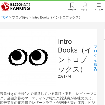
リーダー
ログイン
メニュー
TOP
ブログ情報
Intro Books（イントロブックス）
Intro
ブ
Books（イ
ロ
グ
ントロブ
を
報
ックス）
告
2071774
読書好きの夫婦2人で運営している書評・要約・レビューブロ
グ。金融業界のマーケティング職で楽器演奏が趣味の夫と、
広告業界の事務職でレザークラフトが趣味の妻が運営。ビジ