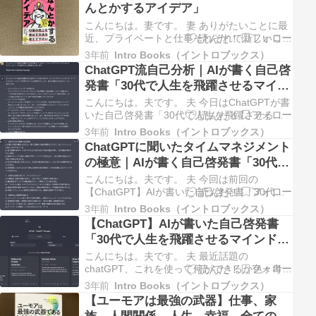
んとかするアイデア」
マに、ChatGPTがどんな回答をするのか、非
常に楽しみです。 …
こんにちは。妻です。 妻 ありがたいことに最
近、プライベートと仕事それぞれで新しいこと
を学んでいます。本を読む時間がなかなか取れ
3年前
Intro Books（イントロブックス）
ずで夫の更新が目立ちますが、そんな忙しいわ
ChatGPT流自己分析｜AIが書く自己啓
たしでもサクッと読めて勉強にもなったタイパ
発書「30代で人生を飛躍させるマイン
抜群の本を今日は紹介したいと思います。 わ
ドセット」Part3
たし妻がタイムパフォーマン…
こんにちは。夫です。 夫 今日はChatGPTが書
いた自己啓発書「30代で人生を飛躍させるマ
インドセット」のPart3で、効果的な人間関係
3年前
Intro Books（イントロブックス）
の築き方とチームマネジメントを紹介します。
ChatGPTに聞いたタイムマネジメント
Part1ではChatGPTにどう質問すればいい自己
の極意｜AIが書く自己啓発書「30代で
啓発書を書いてくれるのか、僕の試行錯誤と質
人生を飛躍させるマインドセット」
問内…
こんにちは。夫です。 夫 今回は前回の
Part2
【ChatGPT】AIが書いた自己啓発書「30代で
人生を飛躍させるマインドセット」第一章の続
3年前
Intro Books（イントロブックス）
き、第二章のタイムマネジメントについて、
【ChatGPT】AIが書いた自己啓発書
ChatGPTに書いてもらいます。 AIを使って何
「30代で人生を飛躍させるマインドセ
ができるのか？ChatGPTを何気なく使ってい
ット」Part1
たところ、簡単…
こんにちは。夫です。 夫 最近話題の
chatGPT、これを使って何ができるか色々考え
ていたのですが、結局、自己啓発本でも書いて
3年前
Intro Books（イントロブックス）
もらうのがわかりやすかーってなりました。ベ
【ユーモアは最強の武器】仕事、家
タですが笑。ということで今回はAIに聞いた