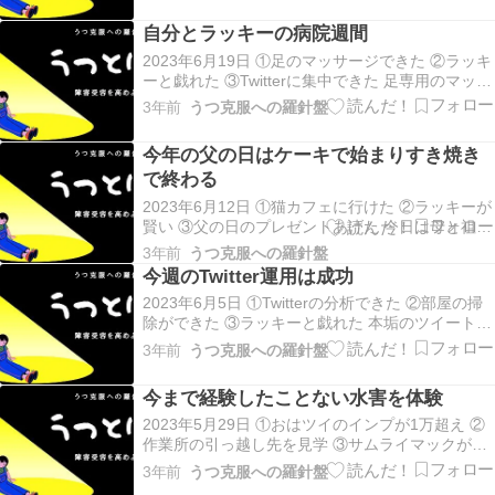
起きてからのTwitterタイム、いいね回りとリプ回
自分とラッキーの病院週間
りに励み、夕食は焼肉でテン…
2023年6月19日 ①足のマッサージできた ②ラッキ
ーと戯れた ③Twitterに集中できた 足専用のマッサ
ージ機で足をもみほぐしてスッキリ、その後、ラ
3年前
うつ克服への羅針盤
ッキーを肩に乗せて家の中を散歩したり、猫じゃ
らしで鬼ごっこして遊んだ。 今日はTwitter8時
今年の父の日はケーキで始まりすき焼き
間、いいね回りを1400とリ…
で終わる
2023年6月12日 ①猫カフェに行けた ②ラッキーが
賢い ③父の日のプレゼントあげた 今日は母と祖母
と猫カフェへ、おやつをあげると寄ってきてくれ
3年前
うつ克服への羅針盤
て癒しに。 今日のラッキーは、名前を呼んだら来
今週のTwitter運用は成功
てくれたり、待てができてビックリ。 父の日のた
2023年6月5日 ①Twitterの分析できた ②部屋の掃
めに買ったケーキが美味しかった。 202…
除ができた ③ラッキーと戯れた 本垢のツイート分
析をしたところ、伸びる傾向（文頭や内容）が分
3年前
うつ克服への羅針盤
かり、今後に生かしていく。 その後、部屋の掃除
をしてラッキーの大量に抜けた羽を回収し、2階の
今まで経験したことない水害を体験
廊下をラッキーとトコトコ散歩した。…
2023年5月29日 ①おはツイのインプが1万超え ②
作業所の引っ越し先を見学 ③サムライマックが美
味しかった サブ垢の援護で本垢のおはツイがまさ
3年前
うつ克服への羅針盤
かの1万インプに。 今日は作業所でパッキンの組