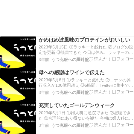
かめはめ波風味のプロテインがおいしい
2023年5月15日 ①ラッキーと戯れた ②ブログの設
定を更新 ③読書できた 今日は休み、ラッキーの餌
3.6kgを1700円で購入、その後、昼寝やTwitterもし
3年前
うつ克服への羅針盤
つつ、ラッキーのトコトコ散歩に付き合った。 ブ
ログの古い情報を新しくしてから読書タイム、努
母への感謝はワインで伝えた
力は人生を良くするスパイ…
2023年5月8日 ①ラッキーと戯れた ②コナンの興
行収入が100億円超え ③5時間、Twitterに集中でき
た 今日はラッキーが鳩ぽっぽをたくさん歌ってく
3年前
うつ克服への羅針盤
れて嬉しかった。 名探偵コナン｢黒鉄の魚影｣が興
行収入100億円突破、灰原哀が100億の女に。 ラッ
充実していたゴールデンウィーク
キーの相手をしながらT…
2023年5月1日 ①婦人科に通院できた ②昼寝でき
た ③合理的にあり得ないを観た 今朝は婦人科に通
院し、ガン検診をしたところ、子宮筋腫が見つか
3年前
うつ克服への羅針盤
り、明日MRIを受けることに。 午後はラッキーが