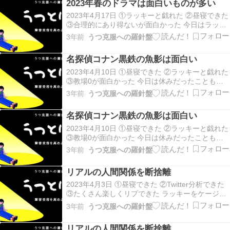
2023年春のドラマは面白いものが多い
得ないを観て、嘘は詐欺にも薬にもなると学…
2023年4月17日 ①ラッキーと戯れた ②昼寝できた
③合理的にあり得ないが面白かった 今日はラッキ
ーの機嫌が悪かったため、ぬいぐるみがラッキー
3年前
うつ克服への羅針盤
の相手をして遊んだ。 その後はラッキーをケージ
に閉じ込めて昼寝タイム。 そして、合理的にあり
名探偵コナン黒鉄の魚影は面白い
得ないを観て、嘘は詐欺にも薬にもなると学…
2023年4月10日 ①昼寝できた ②ラッキーと戯れた
③教場0が面白かった 今日は休みだったこともあ
り、Twitterするか寝るかの1日に、昼寝後はラッキ
3年前
うつ克服への羅針盤
ーの相手をして癒しに。 教場0、新人刑事と一緒
になって推理したけど分からず、答えが分かって
名探偵コナン黒鉄の魚影は面白い
納得、自分の見聞きしたものにもっ…
2023年4月10日 ①昼寝できた ②ラッキーと戯れた
③教場0が面白かった 今日は休みだったこともあ
り、Twitterするか寝るかの1日に、昼寝後はラッキ
3年前
うつ克服への羅針盤
ーの相手をして癒しに。 教場0、新人刑事と一緒
になって推理したけど分からず、答えが分かって
リアルの人間関係を断捨離
納得、自分の見聞きしたものにもっ…
2023年4月3日 ①昼寝できた ②Twitter分析できた
③たくさん楽しくリプできた ラッキーをケージに
閉じ込めて昼寝、質が良かったのか短時間で起
3年前
うつ克服への羅針盤
床。 その後、パソコンで3月のTwitter分析、伸び
たツイートはブックマークへ。 もっさん主催の女
リアルの人間関係を断捨離