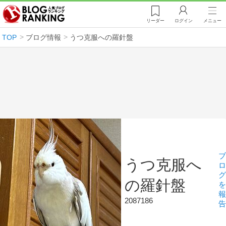
リーダー
ログイン
メニュー
TOP
ブログ情報
うつ克服への羅針盤
ブ
うつ克服へ
ロ
グ
の羅針盤
を
報
2087186
告