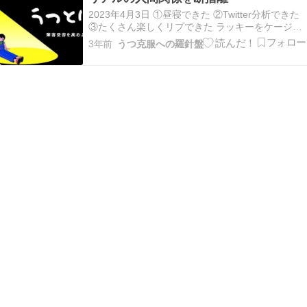
性チームに入り、いいねもリプ…
2023年4月3日 ①昼寝できた ②Twitter分析できた
③たくさん楽しくリプできた ラッキーをケージに
閉じ込めて昼寝、質が良かったのか短時間で起
3年前
うつ克服への羅針盤
床。 その後、パソコンで3月のTwitter分析、伸び
たツイートはブックマークへ。 もっさん主催の女
性チームに入り、いいねもリプ…