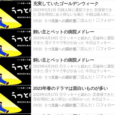
眠そうだったため一緒に昼寝タイム。 今日は失敗
充実していたゴールデンウィーク
したときの覚悟を決めることが成功のコツと…
2023年5月1日 ①婦人科に通院できた ②昼寝でき
た ③合理的にあり得ないを観た 今朝は婦人科に通
院し、ガン検診をしたところ、子宮筋腫が見つか
3年前
うつ克服への羅針盤
り、明日MRIを受けることに。 午後はラッキーが
眠そうだったため一緒に昼寝タイム。 今日は失敗
飼い主とペットの病院メドレー
したときの覚悟を決めることが成功のコツと…
2023年4月24日 ①ラッキーと戯れた ②歯科に通院
できた ③ドラマで学びがあった 今日はラッキーが
甘えてくれて癒しに、その後、ラッキーをケージ
3年前
うつ克服への羅針盤
に閉じ込めて歯科へ、虫歯もなく綺麗にしてもら
って良き。 教場0では弱音を出すことの大事さ、
飼い主とペットの病院メドレー
合理的にあり得ないでは簡単に人を信じるなと…
2023年4月24日 ①ラッキーと戯れた ②歯科に通院
できた ③ドラマで学びがあった 今日はラッキーが
甘えてくれて癒しに、その後、ラッキーをケージ
3年前
うつ克服への羅針盤
に閉じ込めて歯科へ、虫歯もなく綺麗にしてもら
って良き。 教場0では弱音を出すことの大事さ、
2023年春のドラマは面白いものが多い
合理的にあり得ないでは簡単に人を信じるなと…
2023年4月17日 ①ラッキーと戯れた ②昼寝できた
③合理的にあり得ないが面白かった 今日はラッキ
ーの機嫌が悪かったため、ぬいぐるみがラッキー
3年前
うつ克服への羅針盤
の相手をして遊んだ。 その後はラッキーをケージ
に閉じ込めて昼寝タイム。 そして、合理的にあり