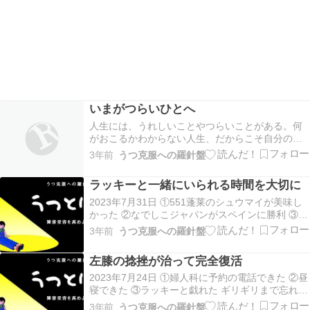
いまがつらいひとへ
人生には、うれしいことやつらいことがある。何
がおこるかわからない人生、だからこそ自分の選
択や気持ちに向き合うことは大切。日々の中で後
3年前
うつ克服への羅針盤
悔しないように、一生懸命にがんばるのがおすす
め。 生きている間は、自分の存在や目的を感じる
ラッキーと一緒にいられる時間を大切に
ことが大切。いかなる困難があろうとも、自分の
使命に気づい…
2023年7月31日 ①551蓬莱のシュウマイが美味し
かった ②なでしこジャパンがスペインに勝利 ③ラ
ッキーと戯れた 昼はシュウマイ、ジューシーとい
3年前
うつ克服への羅針盤
う言葉が似合う味だった。 女子W杯、スペイン戦
はなでしこが4-0で勝利、ヒヤヒヤするシーンもあ
左膝の捻挫が治って完全復活
ったけど勝てて良き。 今日もラッキー…
2023年7月24日 ①婦人科に予約の電話できた ②昼
寝できた ③ラッキーと戯れた ギリギリまで忘れて
たけど、今週末で薬がなくなるため、婦人科に明
3年前
うつ克服への羅針盤