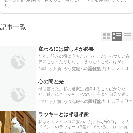
う。
記事一覧
変わるには厳しさが必要
ただ、誰かの役に立ちたかった。だからウザい存
在にもなったりしたし、きっと今もそれは変わら
ない気持ち。ウザがられるのを覚悟して厳しい言
2年11ヶ月前
うつ克服への羅針盤
葉を放つ。同じ病を持った人へも。𝕏の本垢は当事
者視点であるようで、そうではないのかもしれな
心の闇と光
い。でも私は厳しさがあったからこそ変われた。
変われた今…
母は言った。私の選択は後悔することばかりだ
と。確かにそうかもしれない。今まで自分が選択
してきたことで、うまくいったものが思い浮かば
2年11ヶ月前
うつ克服への羅針盤
ない。うまくいったものは全て、自分以外の選択
に委ねたものばかり。だからか、ずっと人に聞い
ラッキーとは相思相愛
てばかりで自分で行動ができない人間になった。
今思えば、子供…
私はオカメインコに救われた。我が家には、オカ
メインコのラッキー（3歳♂）がいる。コロナ禍が
始まった頃（2020年6月8日）に、生後1ヶ月半の