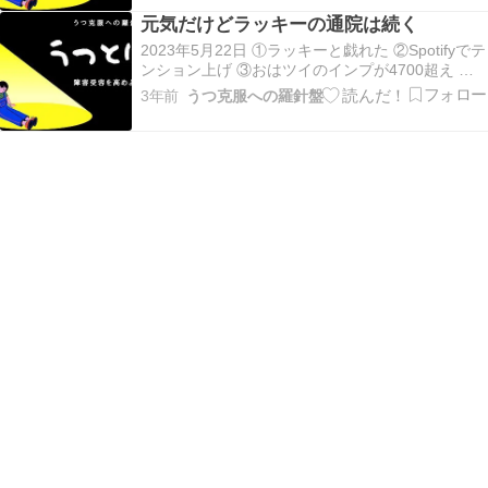
付200個完成させて移転先を見学、そしてランチは
元気だけどラッキーの通院は続く
炙り醤油風ダブル肉厚ビーフセットにした…
2023年5月22日 ①ラッキーと戯れた ②Spotifyでテ
ンション上げ ③おはツイのインプが4700超え 今
日のラッキーは機嫌が悪くて威嚇してきたけど、
3年前
うつ克服への羅針盤
ぬいぐるみでラッキーと格闘。 その後はメタリカ
の72シーズンズを聴いてテンション上げ、今日は
おはツイの反応が多くてビックリ…