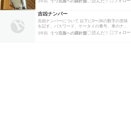
3年前
うつ克服への羅針盤
ラッキーをお迎えした。コロナ禍でペットを飼う
人が増えたけど、私もその一人。ショップで甘え
吉凶ナンバー
ん坊な子と聞いたけど、本当にその通りだった。
今でも…
吉凶ナンバーについて 以下に0〜36の数字の意味
を記す。パスワード、ケータイの番号、車のナン
バー、アラームの分数などの設定で参考にすると
3年前
うつ克服への羅針盤
良い。不運続きの人はラッキーナンバーを使って
みよう。 0 凶 無気力・存在しない・非科学的 1 吉
エネルギッシュ・リーダー気質・開拓精神 2…