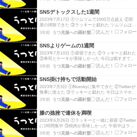
日の通院を申し込んで予約完了。 昼からはひたす
ら爆睡で充電タイム、起きてからはラッキーをな
SNSデトックスした1週間
でることに成功し、ラッキーの不審な行動が面…
2023年7月17日 ①ツムツムで1000万点超え ②部
屋の掃除できた ③ラッキーと戯れた ツムツムはシ
ンデレラとアイテムのおかげで1000万点超え、タ
3年前
うつ克服への羅針盤
イムボムが出たのも良き。 昼寝後は、汗だくにな
りながら部屋の掃除、部屋を綺麗にしてからラッ
SNSよりゲームの1週間
キーの相手、今日もなでることができて…
2023年7月10日 ①昼寝できた ②ラッキーと戯れた
③寿司とケーキが美味しかった 今日は眠すぎて昼
寝タイム、起きたら横でラッキーも寝ていてびっ
3年前
うつ克服への羅針盤
くり、ラッキーを肩に乗せたり、なでたりして癒
された。 今日は父の古希の誕生日だったため、夜
SNS掛け持ちで活動開始
はテイクアウトの寿司とシャトレーゼのケーキ…
2023年7月3日 ①Blueskyに集中できた ②Twitterが
無事に使えた ③ラッキーと戯れた 今日はスマホと
パソコン両方駆使して、Blueskyと Twitterタイム。
3年前
うつ克服への羅針盤
Twitter控えめに使ってたはずが結構アクティブに
動いてた。 スマホ休憩中はラッキーとにらめっ
膝の捻挫で連休を満喫
こ…
2023年6月26日 ①ラッキーと一緒に昼寝 ②Twitter
に1時間集中 ③焼肉が美味しかった 午前中はラッ
キーをケージに閉じ込めてゆっくり休み、昼食後
3年前
うつ克服への羅針盤
はラッキーと一緒に昼寝で爆睡モード。 頑張って