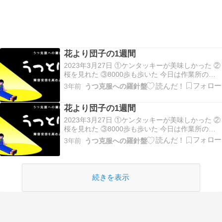
花より団子の1週間
2023年3月27日 ①ケンタッキーが美味しかった ②
桜を見れた ③8000歩も歩いた 今日は作業所の花
見レク、まずは電車とバスに乗ってアピタへ、そ
3年前
うつ克服への羅針盤
こでケンタッキーのセットを注文、久々に食べれ
て良き。 その後、アピタ近くの公園を花見しなが
花より団子の1週間
ら散歩、作業所～花見で計8000歩も歩い…
2023年3月27日 ①ケンタッキーが美味しかった ②
桜を見れた ③8000歩も歩いた 今日は作業所の花
見レク、まずは電車とバスに乗ってアピタへ、そ
3年前
うつ克服への羅針盤
こでケンタッキーのセットを注文、久々に食べれ
て良き。 その後、アピタ近くの公園を花見しなが
ら散歩、作業所～花見で計8000歩も歩い…
続きを表示