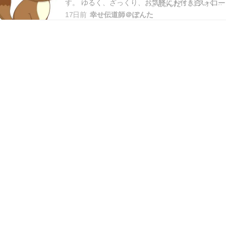
す。 ゆるく、ざっくり、お気軽にお付き合いくだ
さいませ。 こんにちは幸せ伝道師＠ぽんたです。
17日前
幸せ伝道師＠ぽんた
本日もご訪問いただきありがとうございます。 ＊
早速ですが、ブログランキングに参加しておりま
す。あなたの１ポチが私のモチベーションにつな
がりま…