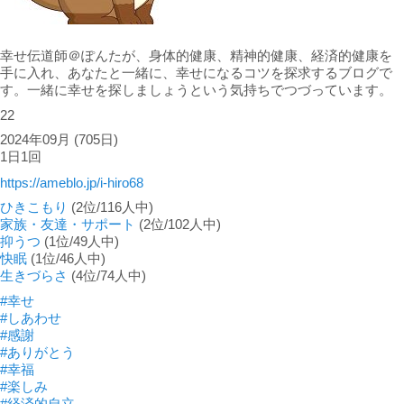
幸せ伝道師＠ぽんたが、身体的健康、精神的健康、経済的健康を
手に入れ、あなたと一緒に、幸せになるコツを探求するブログで
す。一緒に幸せを探しましょうという気持ちでつづっています。
22
2024年09月
(705日)
1日1回
https://ameblo.jp/i-hiro68
ひきこもり
(2位/116人中)
家族・友達・サポート
(2位/102人中)
抑うつ
(1位/49人中)
快眠
(1位/46人中)
生きづらさ
(4位/74人中)
#幸せ
#しあわせ
#感謝
#ありがとう
#幸福
#楽しみ
#経済的自立