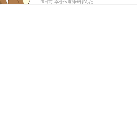
29日前
幸せ伝道師＠ぽんた
本日もご訪問いただきありがとうございます。 ＊
早速ですが、ブログランキングに参加しておりま
す。あなたの１ポチが私のモチベーションにつな
がりま…