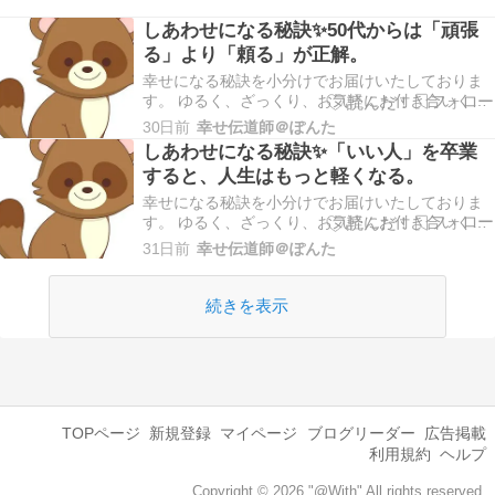
しあわせになる秘訣✨50代からは「頑張
る」より「頼る」が正解。
幸せになる秘訣を小分けでお届けいたしておりま
す。 ゆるく、ざっくり、お気軽にお付き合いくだ
さいませ。 こんにちは幸せ伝道師＠ぽんたです。
30日前
幸せ伝道師＠ぽんた
本日もご訪問いただきありがとうございます。 ＊
しあわせになる秘訣✨「いい人」を卒業
早速ですが、ブログランキングに参加しておりま
すると、人生はもっと軽くなる。
す。あなたの１ポチが私のモチベーションにつな
がりま…
幸せになる秘訣を小分けでお届けいたしておりま
す。 ゆるく、ざっくり、お気軽にお付き合いくだ
さいませ。 こんにちは幸せ伝道師＠ぽんたです。
31日前
幸せ伝道師＠ぽんた
本日もご訪問いただきありがとうございます。 ＊
早速ですが、ブログランキングに参加しておりま
す。あなたの１ポチが私のモチベーションにつな
続きを表示
がりま…
TOPページ
新規登録
マイページ
ブログリーダー
広告掲載
利用規約
ヘルプ
Copyright © 2026 "@With" All rights reserved.