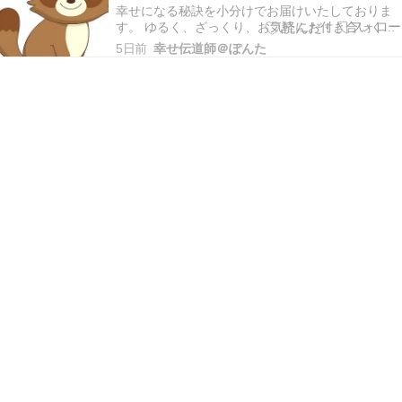
がりま…
幸せになる秘訣を小分けでお届けいたしておりま
す。 ゆるく、ざっくり、お気軽にお付き合いくだ
さいませ。 こんにちは幸せ伝道師＠ぽんたです。
5日前
幸せ伝道師＠ぽんた
本日もご訪問いただきありがとうございます。 ＊
早速ですが、ブログランキングに参加しておりま
す。あなたの１ポチが私のモチベーションにつな
がりま…