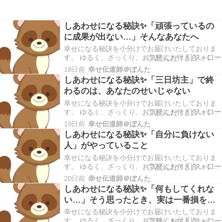
しあわせになる秘訣✨「頑張っているの
に成果が出ない…」そんなあなたへ
幸せになる秘訣を小分けでお届けいたしておりま
す。 ゆるく、ざっくり、お気軽にお付き合いくだ
さいませ。 こんにちは幸せ伝道師＠ぽんたです。
18日前
幸せ伝道師＠ぽんた
本日もご訪問いただきありがとうございます。 ＊
しあわせになる秘訣✨「三日坊主」で終
早速ですが、ブログランキングに参加しておりま
わるのは、あなたのせいじゃない
す。あなたの１ポチが私のモチベーションにつな
がりま…
幸せになる秘訣を小分けでお届けいたしておりま
す。 ゆるく、ざっくり、お気軽にお付き合いくだ
さいませ。 こんにちは幸せ伝道師＠ぽんたです。
19日前
幸せ伝道師＠ぽんた
本日もご訪問いただきありがとうございます。 ＊
しあわせになる秘訣✨「自分に負けない
早速ですが、ブログランキングに参加しておりま
人」がやっていること
す。あなたの１ポチが私のモチベーションにつな
がりま…
幸せになる秘訣を小分けでお届けいたしておりま
す。 ゆるく、ざっくり、お気軽にお付き合いくだ
さいませ。 こんにちは幸せ伝道師＠ぽんたです。
20日前
幸せ伝道師＠ぽんた
本日もご訪問いただきありがとうございます。 ＊
しあわせになる秘訣✨「何もしてくれな
早速ですが、ブログランキングに参加しておりま
い…」そう思ったとき、実は一番損をし
す。あなたの１ポチが私のモチベーションにつな
ているのは（続編）
がりま…
幸せになる秘訣を小分けでお届けいたしておりま
す。 ゆるく、ざっくり、お気軽にお付き合いくだ