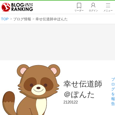
リーダー
ログイン
メニュー
TOP
ブログ情報
幸せ伝道師＠ぽんた
ブ
幸せ伝道師
ロ
グ
＠ぽんた
を
報
2120122
告