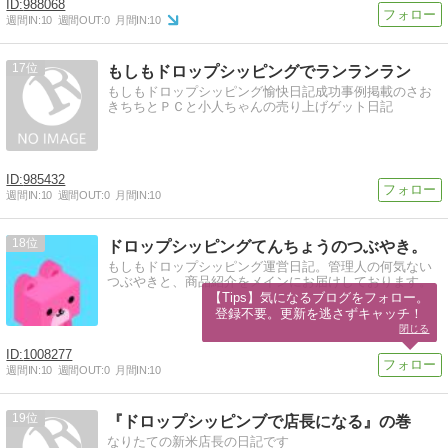
988068
週間IN:
10
週間OUT:
0
月間IN:
10
17
もしもドロップシッピングでランランラン
もしもドロップシッピング愉快日記成功事例掲載のさお
きちちとＰＣと小人ちゃんの売り上げゲット日記
985432
週間IN:
10
週間OUT:
0
月間IN:
10
18
ドロップシッピングてんちょうのつぶやき。
もしもドロップシッピング運営日記。管理人の何気ない
つぶやきと、商品紹介をメインにお届けしております。
【Tips】気になるブログをフォロー。

登録不要。更新を逃さずキャッチ！
閉じる
1008277
週間IN:
10
週間OUT:
0
月間IN:
10
19
『ドロップシッピンブで店長になる』の巻
なりたての新米店長の日記です