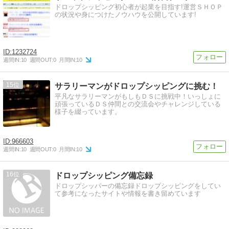
ドロップシッピング初心者が起業を目指す!運営ＳＨＯＰ
の状況や身につけたノウハウを公開しています!
1232724
週間IN:
10
週間OUT:
0
月間IN:
10
15
サラリーマンがドロップシッピングに挑む！
平凡なサラリーマンがもしもＤＳに挑戦中！いっしょに
頑張っているＤＳ仲間との交流会やチャレンジしている
様子を綴っています。
966603
週間IN:
10
週間OUT:
0
月間IN:
10
16
ドロップシッピング備忘録
ドロップシッパーの備忘録ドロップシッピングをしてい
て参考になったサイトや情報を書き留めています