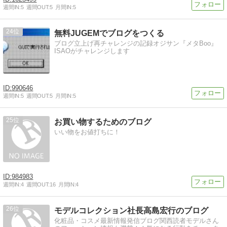
週間IN:
5
週間OUT:
5
月間IN:
5
24
無料JUGEMでブログをつくる
ブログ立上げ再チャレンジの記録オジサン『メタBoo』
ISAOがチャレンジします
990646
週間IN:
5
週間OUT:
5
月間IN:
5
25
お買い物するためのブログ
いい物をお値打ちに！
984983
週間IN:
4
週間OUT:
16
月間IN:
4
26
モデルコレクション社長高島宏行のブログ
化粧品・コスメ最新情報発信ブログ関西読者モデルさん