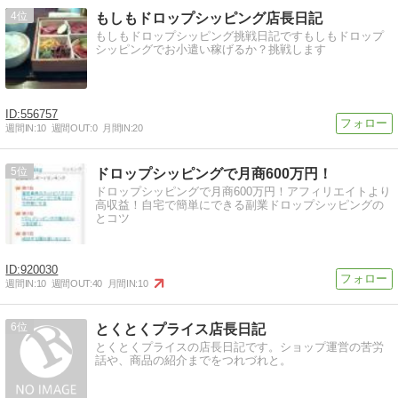
4
もしもドロップシッピング店長日記
もしもドロップシッピング挑戦日記ですもしもドロップ
シッピングでお小遣い稼げるか？挑戦します
556757
週間IN:
10
週間OUT:
0
月間IN:
20
5
ドロップシッピングで月商600万円！
ドロップシッピングで月商600万円！アフィリエイトより
高収益！自宅で簡単にできる副業ドロップシッピングの
とコツ
920030
週間IN:
10
週間OUT:
40
月間IN:
10
6
とくとくプライス店長日記
とくとくプライスの店長日記です。ショップ運営の苦労
話や、商品の紹介までをつれづれと。