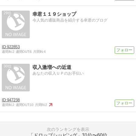
29
幸君１１９ショップ
今人気の通販商品を紹介する幸君のブログ
922853
週間IN:
2
週間OUT:
6
月間IN:
4
30
収入激増への近道
あなたの収入ＵＰのお手伝い
947238
週間IN:
2
週間OUT:
10
月間IN:
2
次のランキングを表示
「ドロップシッピング」
31位〜60位