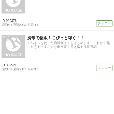
929376
週間IN:
8
週間OUT:
0
月間IN:
8
20
携帯で物販！こびっと稼ぐ！！
モバイルを使った物販サイトをはじめます。これから起
こりうるさまざまな出来事を書き綴る成長日記
862521
週間IN:
6
週間OUT:
0
月間IN:
6