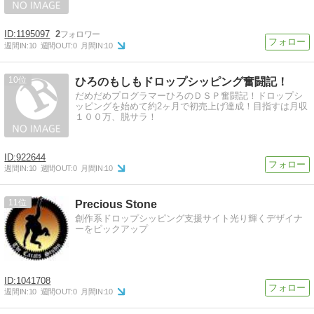
1195097
2
週間IN:
10
週間OUT:
0
月間IN:
10
10
ひろのもしもドロップシッピング奮闘記！
だめだめプログラマーひろのＤＳＰ奮闘記！ドロップシ
ッピングを始めて約2ヶ月で初売上げ達成！目指すは月収
１００万、脱サラ！
922644
週間IN:
10
週間OUT:
0
月間IN:
10
11
Precious Stone
創作系ドロップシッピング支援サイト光り輝くデザイナ
ーをピックアップ
1041708
週間IN:
10
週間OUT:
0
月間IN:
10