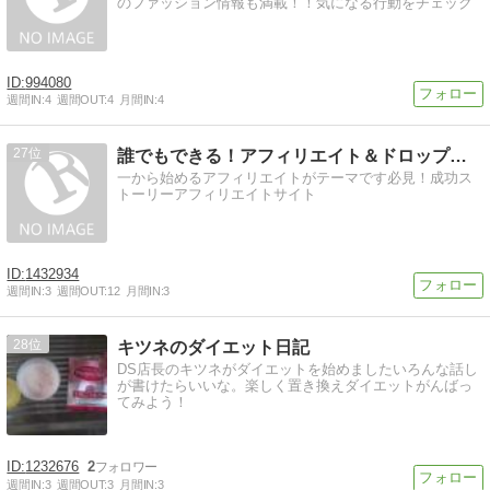
のファッション情報も満載！！気になる行動をチェック
994080
週間IN:
4
週間OUT:
4
月間IN:
4
27
誰でもできる！アフィリエイト＆ドロップシッピング
一から始めるアフィリエイトがテーマです必見！成功ス
トーリーアフィリエイトサイト
1432934
週間IN:
3
週間OUT:
12
月間IN:
3
28
キツネのダイエット日記
DS店長のキツネがダイエットを始めましたいろんな話し
が書けたらいいな。楽しく置き換えダイエットがんばっ
てみよう！
1232676
2
週間IN:
3
週間OUT:
3
月間IN:
3