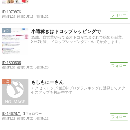
1070876
週間IN:
24
週間OUT:
16
月間IN:
32
2
小遣稼ぎはドロップシッピングで
35歳、自営業やってるオトコが気まぐれで始めた副業。
SEO対策、ドロップシッピングについて紹介します。
1500606
週間IN:
20
週間OUT:
20
月間IN:
20
3
もしもにーさん
アクセスアップ検証中ブログランキングに登録してアク
セスアップを検証中です
1462871
1
週間IN:
12
週間OUT:
20
月間IN:
12