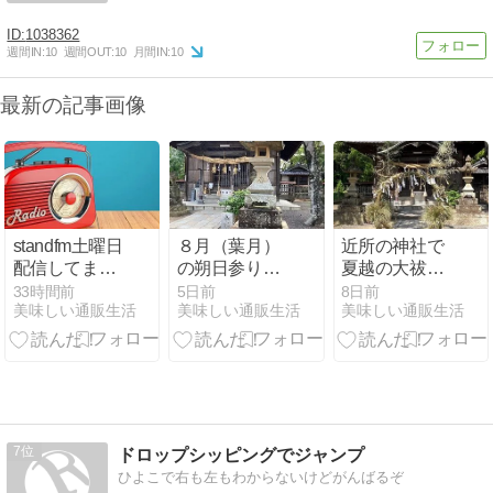
1038362
週間IN:
10
週間OUT:
10
月間IN:
10
最新の記事画像
standfm土曜日
８月（葉月）
近所の神社で
配信してま
の朔日参りに
夏越の大祓！
す。毎週土曜
行ってきまし
茅の輪をくぐ
33時間前
5日前
8日前
美味しい通販生活
美味しい通販生活
美味しい通販生活
日配信（時々
た。
って邪気払い
番外もあ
完了しまし
り）。
た。
7
ドロップシッピングでジャンプ
ひよこで右も左もわからないけどがんばるぞ