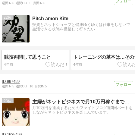
週間IN:
6
週間OUT:
0
月間IN:
6
22
Pitch amon Kite
投資とネットショップと健康ゆくゆくは仕事をしないで
生活できる状態を構築して行きたい
競技再開して思うこと
トレーニングの基本は…その
4年前
4年前
997489
週間IN:
5
週間OUT:
10
月間IN:
5
23
主婦がネットビジネスで月10万円稼ぐまでのブログ
月10万円を達成するためのファイトブログ週3回パートを
しながらネットビジネスを楽しんでいます。
1625499