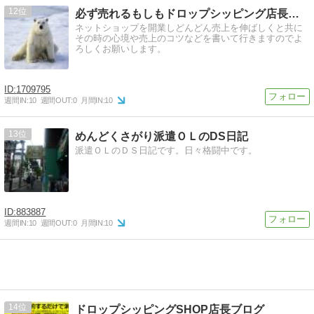
12
必ず売れるもしもドロップシッピング店長ブログ
ネットショップを開業しどんどん売上を伸ばしくと共に
その時の心境や売上のコツなどを書いて行きますのでよ
ろしくお願いします。
1709795
週間IN:
10
週間OUT:
0
月間IN:
10
13
めんどくさがり派遣ＯＬのDS日記
派遣ＯＬのＤＳ日記です。日々格闘中です。
883887
週間IN:
10
週間OUT:
0
月間IN:
10
14
ドロップシッピングSHOP店長ブログ