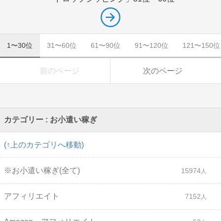
1〜30位
31〜60位
61〜90位
91〜120位
121〜150位
前のページ
次のページ
カテゴリー : お小遣い稼ぎ
(↑上のカテゴリへ移動)
※お小遣い稼ぎ(全て)
15974
アフィリエイト
7152