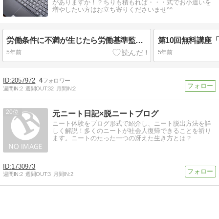
がありますか！？ちりも積もれば・・・式でお小遣いを
増やしたい方はお立ち寄りくださいませ^^
労働条件に不満が生じたら労働基準監督署、労働局どこに相談する！？
5年前
5年前
2057972
4
週間IN:
2
週間OUT:
32
月間IN:
2
20
元ニート日記×脱ニートブログ
ニート体験をブログ形式で紹介し、ニート脱出方法を詳
しく解説！多くのニートが社会人復帰できることを祈り
ます。ニートのたった一つの冴えた生き方とは？
1730973
週間IN:
2
週間OUT:
3
月間IN:
2