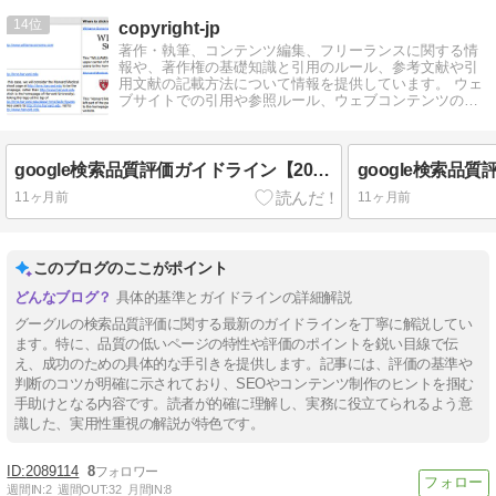
14
copyright-jp
著作・執筆、コンテンツ編集、フリーランスに関する情
報や、著作権の基礎知識と引用のルール、参考文献や引
用文献の記載方法について情報を提供しています。 ウェ
ブサイトでの引用や参照ルール、ウェブコンテンツの制
作・編集についても掲載しております。
google検索品質評価ガイドライン【2025年9月 日本語訳】（６）NeedsMet評価ガイドライン
11ヶ月前
11ヶ月前
このブログのここがポイント
具体的基準とガイドラインの詳細解説
グーグルの検索品質評価に関する最新のガイドラインを丁寧に解説してい
ます。特に、品質の低いページの特性や評価のポイントを鋭い目線で伝
え、成功のための具体的な手引きを提供します。記事には、評価の基準や
判断のコツが明確に示されており、SEOやコンテンツ制作のヒントを掴む
手助けとなる内容です。読者が的確に理解し、実務に役立てられるよう意
識した、実用性重視の解説が特色です。
2089114
8
週間IN:
2
週間OUT:
32
月間IN:
8