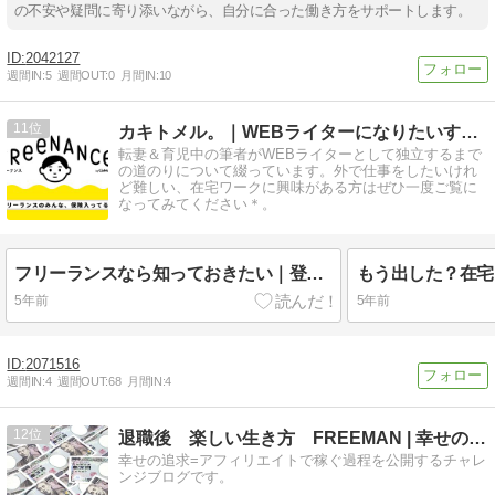
の不安や疑問に寄り添いながら、自分に合った働き方をサポートします。
2042127
週間IN:
5
週間OUT:
0
月間IN:
10
11
カキトメル。｜WEBライターになりたいすべてのママへ
転妻＆育児中の筆者がWEBライターとして独立するまで
の道のりについて綴っています。外で仕事をしたいけれ
ど難しい、在宅ワークに興味がある方はぜひ一度ご覧に
なってみてください＊。
フリーランスなら知っておきたい｜登録無料のFREENANCE(フリーナンス)について
5年前
5年前
2071516
週間IN:
4
週間OUT:
68
月間IN:
4
12
退職後 楽しい生き方 FREEMAN | 幸せの追求
幸せの追求=アフィリエイトで稼ぐ過程を公開するチャレ
ンジブログです。