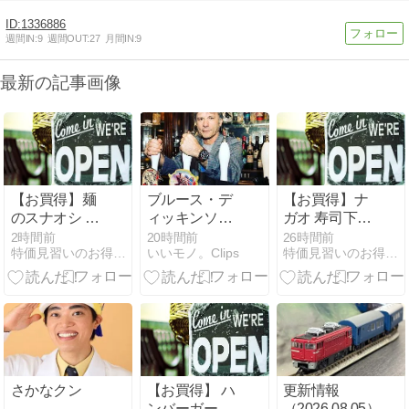
1336886
週間IN:
9
週間OUT:
27
月間IN:
9
最新の記事画像
【お買得】麺
ブルース・デ
【お買得】ナ
のスナオシ 喜
ィッキンソン
ガオ 寿司下駄
多方醤油ラー
(アイアン・メ
とびだせ おす
2時間前
20時間前
26時間前
特価見習いのお得情報マルシェ
いいモノ。Clips
特価見習いのお得情報マルシェ
メン 106g ×12
イデン)
し ダブルエン
個 1,382円
ボス加工 CH-
2011 日本製
1,066円
【Amazonタ
イムセール】
さかなクン
【お買得】 ハ
更新情報
ンバーガープ
（2026.08.05）