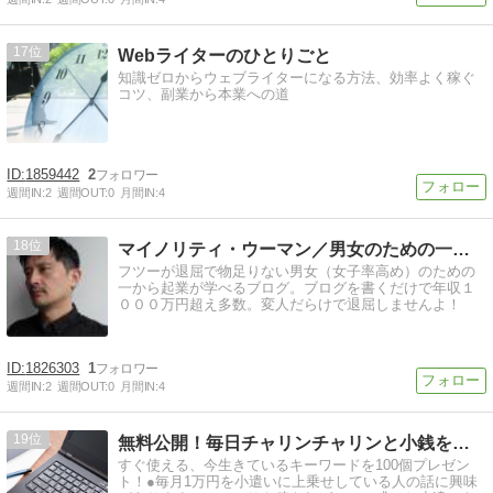
17
Webライターのひとりごと
知識ゼロからウェブライターになる方法、効率よく稼ぐ
コツ、副業から本業への道
1859442
2
週間IN:
2
週間OUT:
0
月間IN:
4
18
マイノリティ・ウーマン／男女のための一から起業が学べるブログ
フツーが退屈で物足りない男女（女子率高め）のための
一から起業が学べるブログ。ブログを書くだけで年収１
０００万円超え多数。変人だらけで退屈しませんよ！
1826303
1
週間IN:
2
週間OUT:
0
月間IN:
4
19
無料公開！毎日チャリンチャリンと小銭を稼ぐアドセンス攻略法！
すぐ使える、今生きているキーワードを100個プレゼン
ト！●毎月1万円を小遣いに上乗せしている人の話に興味