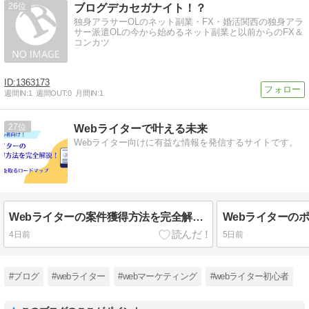
26
ブログデカセガナイト！？
独身アラサーOLのネット副業・FX・婚活関西の独身アラ
サー派遣OLの今から始めるネット副業と以前からのFX＆
コンカツ
1363173
週間IN:
1
週間OUT:
0
月間IN:
1
27
Webライターで叶える未来
Webライター向けに有益な情報を発信するサイトです。
Webライターの案件獲得方法を完全解説！初心者が最初の1件を取るロードマップ
4日前
5日前
#ブログ
#webライター
#webマーケティング
#webライター初心者