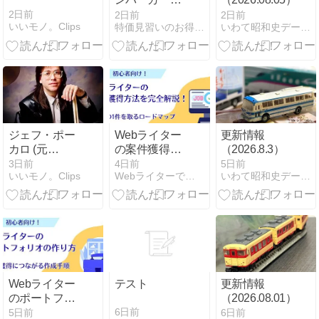
レス アルミ製
2日前
2日前
2日前
いいモノ。Clips
特価見習いのお得情報マルシェ
いわて昭和史データベース - 岩手県の昭和史について
直径11.8cm 木
製ハンドル シ
リコン油紙
100枚付き パ
ティメーカー
ミートプレス
1セット 999円
ジェフ・ポー
Webライター
更新情報
カロ (元
の案件獲得方
（2026.8.3）
TOTO・ドラ
法を完全解
3日前
4日前
5日前
いいモノ。Clips
Webライターで叶える未来
いわて昭和史データベース - 岩手県の昭和史について
マー)
説！初心者が
最初の1件を
取るロードマ
ップ
Webライター
テスト
更新情報
のポートフォ
（2026.08.01）
リオの作り方
6日前
5日前
6日前