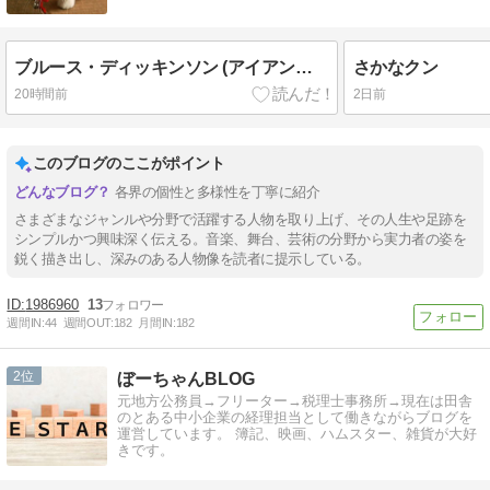
ブルース・ディッキンソン (アイアン・メイデン)
さかなクン
20時間前
2日前
このブログのここがポイント
各界の個性と多様性を丁寧に紹介
さまざまなジャンルや分野で活躍する人物を取り上げ、その人生や足跡を
シンプルかつ興味深く伝える。音楽、舞台、芸術の分野から実力者の姿を
鋭く描き出し、深みのある人物像を読者に提示している。
1986960
13
週間IN:
44
週間OUT:
182
月間IN:
182
2
ぼーちゃんBLOG
元地方公務員→フリーター→税理士事務所→現在は田舎
のとある中小企業の経理担当として働きながらブログを
運営しています。 簿記、映画、ハムスター、雑貨が大好
きです。