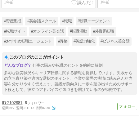
1年前
1年前
#資産形成
#英会話スクール
#転職
#転職エージェント
#転職サイト
#オンライン英会話
#転職活動
#外資系転職
#おすすめ転職エージェント
#昇格
#英語力強化
#ビジネス英会話
このブログのここがポイント
仕事の悩みや転職のヒントを的確に解剖
多彩な就労状況やキャリア転換に関する情報を提供しています。失敗から
の立ち直り策や適切な選択のポイント、企業や業界の実情に踏み込んだ内
容を分かりやすく伝えます。読者が前向きに一歩を踏み出すためのサポー
ト役として、役立つアドバイスや気づきを届けているのが特徴です。
2102681
8
週間IN:
7
週間OUT:
13
月間IN:
30