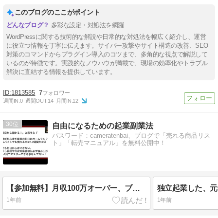
このブログのここがポイント
多彩な設定・対処法を網羅
WordPressに関する技術的な解説や日常的な対処法を幅広く紹介し、運営
に役立つ情報を丁寧に伝えます。サイバー攻撃やサイト構造の改善、SEO
対策のコマンドからプラグイン導入のコツまで、多角的な視点で解説して
いるのが特徴です。実践的なノウハウが満載で、現場の効率化やトラブル
解決に直結する情報を提供しています。
1813585
7
週間IN:
0
週間OUT:
14
月間IN:
12
30
自由になるための起業副業法
パスワード：cameratenbai、ブログで「売れる商品リス
ト」「転売マニュアル」を無料公開中！
【参加無料】月収100万オーバー、ブラック飲食から独立した”シンゴさん”の無料セミナー
独立起業した、元
1年前
1年前