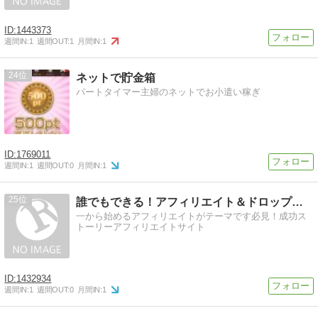
1443373
週間IN:
1
週間OUT:
1
月間IN:
1
24
ネットで貯金箱
パートタイマー主婦のネットでお小遣い稼ぎ
1769011
週間IN:
1
週間OUT:
0
月間IN:
1
25
誰でもできる！アフィリエイト＆ドロップシッピング
一から始めるアフィリエイトがテーマです必見！成功ス
トーリーアフィリエイトサイト
1432934
週間IN:
1
週間OUT:
0
月間IN:
1