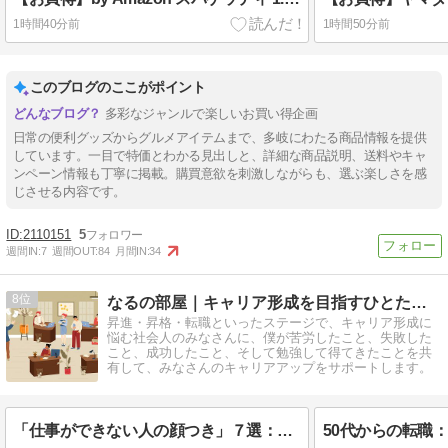
1時間40分前
1時間50分前
このブログのここがポイント
多彩なジャンルで楽しいお買い得企画
日常の便利グッズからグルメアイテムまで、多岐にわたる商品情報を提供
しています。一目で特価とわかる見出しと、詳細な商品説明、送料やキャ
ンペーン情報も丁寧に掲載。購買意欲を刺激しながらも、選ぶ楽しさを感
じさせる内容です。
2110151
5
週間IN:
7
週間OUT:
84
月間IN:
34
8
なるの部屋｜キャリア形成を目指すひとたちのためのブログ
昇進・昇格・転職といったステージで、キャリア形成に
悩む社会人のみなさんに、僕が苦労したこと、失敗した
こと、成功したこと、そして勉強して得てきたことを共
有して、みなさんのキャリアアップをサポートします。
「仕事ができない人の顔つき」７選：社会人がやり直すための印象操作