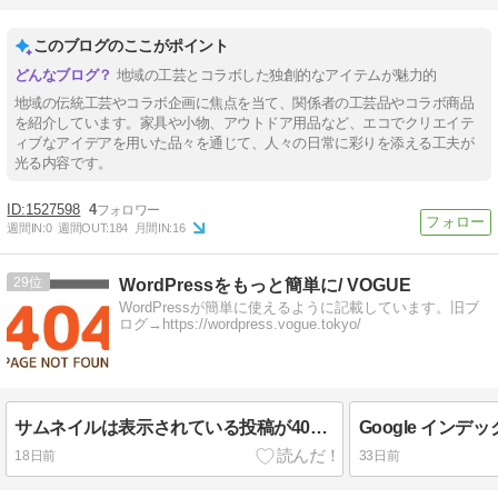
このブログのここがポイント
地域の工芸とコラボした独創的なアイテムが魅力的
地域の伝統工芸やコラボ企画に焦点を当て、関係者の工芸品やコラボ商品
を紹介しています。家具や小物、アウトドア用品など、エコでクリエイテ
ィブなアイデアを用いた品々を通じて、人々の日常に彩りを添える工夫が
光る内容です。
1527598
4
週間IN:
0
週間OUT:
184
月間IN:
16
29
WordPressをもっと簡単に/ VOGUE
WordPressが簡単に使えるように記載しています。旧ブ
ログ→https://wordpress.vogue.tokyo/
サムネイルは表示されている投稿が404 WP
18日前
33日前