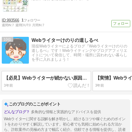
993566
1
週間IN:
7
週間OUT:
0
月間IN:
7
10
Webライターけのりの道しるべ
現役Webライターによるブログ『Webライターけのりの
道しるべ』です！Webライティングやブログアフィリエ
イトについて発信して、時間・場所に囚われない暮らし
を手に入れましょう！
【必見】Webライターが続かない原因5つ！続けるための6つのコツも紹介
3年前
3年前
このブログのここがポイント
多角的な情報と実践的なアドバイスを提供
Webライターに関する誤解を解き明かし、続けるコツや稼ぐためのポイン
トをわかりやすく解説しています。初心者でも気軽に始められる方法か
ら、詐欺案件の見極め方まで幅広く紹介。信頼できる情報を提供し、読者