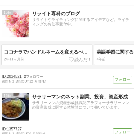
15
リライト専科のブログ
リライトやライティングに関するアイデアなど。ライテ
ィングのお仕事受付中。
ココナラでハンドルネームを変えるべきか検討中
2年11ヶ月前
4年前
2034521
2
週間IN:
2
週間OUT:
12
月間IN:
4
16
サラリーマンのネット副業、投資、資産形成
サラリーマンの資産形成挑戦記アラフォーサラリーマン
の資産形成に関する体験談について書いています。
1357727
週間IN:
2
週間OUT:
0
月間IN:
4