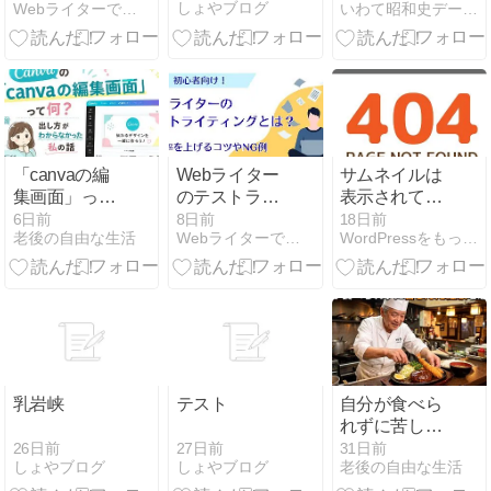
しょやブログ
Webライターで叶える未来
いわて昭和史データベース - 岩手県の昭和史について
｜初心者でも
案件獲得につ
ながる作成手
順を解説
「canvaの編
Webライター
サムネイルは
集画面」って
のテストライ
表示されてい
何？出し方が
ティングと
る投稿が404
6日前
8日前
18日前
老後の自由な生活
Webライターで叶える未来
WordPressをもっと簡単に/ VOGUE
わからなかっ
は？合格率を
WP
た私の話
上げるコツや
NG例を徹底解
説
乳岩峡
テスト
自分が食べら
れずに苦しん
だ経験を忘れ
26日前
27日前
31日前
しょやブログ
しょやブログ
老後の自由な生活
ず、人情食堂