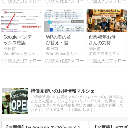
で温かい食事
を提供し続け
ている
Google インデ
WPの表の並
創業46年お母
ックス確認コ
び替え・追
さんの気持ち
マンドとリク
加・分割を簡
を継いで25年
33日前
40日前
55日前
WordPressをもっと簡単に/ VOGUE
WordPressをもっと簡単に/ VOGUE
老後の自由な生活
エスト送信上
単に スプレッ
大阪の人情粉
限
ドシート
もん屋さん
7
特価見習いのお得情報マルシェ
『特価見習いのお買得マルシェ』はネットのお買得品を
どんどん紹介していこうというブログです。お得か、ど
うかは管理人である特価見習いの独断と偏見で判断して
います。どうぞよろしくお願いします。
【お買得】by Amazon スパゲッティ 1.4mm 5kg 1,851円（定期おトク便）＋100円OFFクーポン