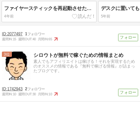
ファイヤースティックを再起動させたら、動画が重い、固まるのを解消できた！
4年前
5年前
2077497
1
週間IN:
15
週間OUT:
40
月間IN:
65
3
シロウトが無料で稼ぐための情報まとめ
素人でもアフィリエイトは稼げる！それを実現するため
のオススメの情報である『無料で稼げる情報』が詰まっ
たブログです。
1742943
2
週間IN:
10
週間OUT:
30
月間IN:
10