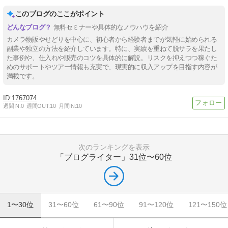
このブログのここがポイント
無料セミナーや具体的なノウハウを紹介
カメラ物販やせどりを中心に、初心者から経験者までが気軽に始められる
副業や独立の方法を紹介しています。特に、実績を重ねて脱サラを果たし
た事例や、仕入れや販売のコツを具体的に解説。リスクを抑えつつ稼ぐた
めのサポートやツアー情報も充実で、現実的に収入アップを目指す内容が
満載です。
1767074
週間IN:
0
週間OUT:
10
月間IN:
10
次のランキングを表示
「ブログライター」
31位〜60位
1〜30位
31〜60位
61〜90位
91〜120位
121〜150位