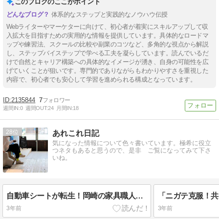
このブログのここがポイント
体系的なステップと実践的なノウハウ伝授
Webライターやマーケターに向けて、初心者が着実にスキルアップして収
入拡大を目指すための実用的な情報を提供しています。具体的なロードマ
ップや練習法、スクールの比較や副業のコツなど、多角的な視点から解説
し、ステップバイステップで学べる工夫を凝らしています。読んでいるだ
けで自然とキャリア構築への具体的なイメージが湧き、自身の可能性を広
げていくことが狙いです。専門的でありながらもわかりやすさを重視した
内容で、初心者でも安心して学習を進められる構成となっています。
2135844
7
週間IN:
0
週間OUT:
24
月間IN:
18
28
あれこれ日記
気になった情報について色々書いています。極希に役立
つネタもあると思うので、是非ゝご覧になってみて下さ
いね。
自動車シートが転生！岡崎の家具職人×トヨタ紡織が共創。テトラポット型の座れるオブジェ【TETRAスツール】
3年前
3年前