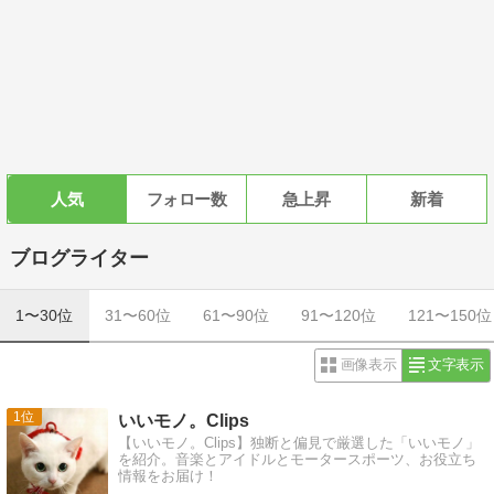
人気
フォロー数
急上昇
新着
ブログライター
1〜30位
31〜60位
61〜90位
91〜120位
121〜150位
画像表示
文字表示
1
いいモノ。Clips
【いいモノ。Clips】独断と偏見で厳選した「いいモノ」
を紹介。音楽とアイドルとモータースポーツ、お役立ち
情報をお届け！