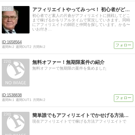
21
アフィリエイトやってみっぺ！ 初心者がどれだけ稼ぐか実況中…
初心者でど素人の片倉がアフィリエイトに挑戦してどこ
まで稼げるかをリアルタイムで実況していきます。同時
にアフィリエイトの師匠と仲間を探しています。かる〜
いお付き…
1658564
週間IN:
2
週間OUT:
2
月間IN:
2
22
無料オファー！無期限案件の紹介
無料オファーで無期限の案件を集めました
1538838
週間IN:
1
週間OUT:
1
月間IN:
2
23
簡単誰でもアフィリエイトでかせげる方法紹介いたします
現在アフィリエイトでで稼げる方法アフィリエイトで