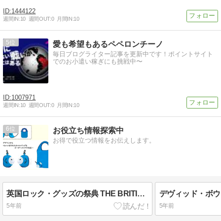
1444122
週間IN:
10
週間OUT:
0
月間IN:
10
5
愛も希望もあるペペロンチーノ
毎日ブログライター記事を更新中です！ポイントサイト
でのお小遣い稼ぎにも挑戦中〜
1007971
週間IN:
10
週間OUT:
0
月間IN:
10
6
お役立ち情報探索中
お得で役立つ情報をお伝えします。
英国ロック・グッズの祭典 THE BRITISH ROCK with JAMES BOND 大阪クリスマス・スペシャル開催決定！
5年前
5年前