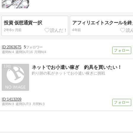
投資 仮想通貨一択
アフィリエイトスクールを終
2年6ヶ月前
4年前
2063675
5
週間IN:
4
週間OUT:
16
月間IN:
4
13
ネットでお小遣い稼ぎ 釣具を買いたい！
釣り師の私がネットでお小遣い稼ぎに挑戦
1413209
週間IN:
3
週間OUT:
3
月間IN:
3