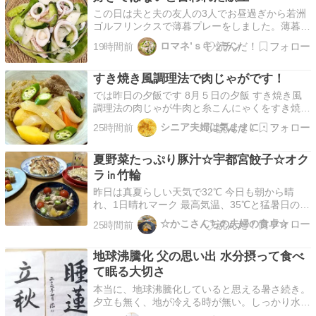
特売日でなんと！！…
この日は夫と夫の友人の3人でお昼過ぎから若洲
ゴルフリンクスで薄暮プレーをしました。薄暮プ
レーはハーフだけのプレーなので15時15分スタ
ロマネ’ｓキッチン
19時間前
ートで17時過ぎに終えました。さほど暑くなか
ったのですが帰りの車の中で夫は『今日は体が怠
すき焼き風調理法で肉じゃがです！
くて全くゴルフに力入らなかったよ。』と恐らく
熱中症だと思い…
では昨日の夕飯です 8月５日の夕飯 すき焼き風
調理法の肉じゃが牛肉と糸こんにゃくをすき焼き
風に砂糖と醤油で焼き付けた後残りの具材を入れ
シニア夫婦は気ままに・・・
25時間前
炒め合わせそこへ酒と出汁を入れ柔らかくなるま
で煮込みます美味しく出来上がりました 小松菜
夏野菜たっぷり豚汁☆宇都宮餃子☆オク
と焼き海苔の胡麻和え 冷奴 三つ葉の胡麻和え ご
ちそうさ…
ラ㏌竹輪
昨日は真夏らしい天気で32℃ 今日も朝から晴
れ、1日晴れマーク 最高気温、35℃と猛暑日の山
形市内 朝晩は気温も下がりますし 日中も湿度が
☆かこさんちの夫婦の食卓☆
25時間前
低いので過ごしやすいです 山形は昨日から7日
まで花笠祭りです 例年になくお天気良好ですが
地球沸騰化 父の思い出 水分摂って食べ
平日ですし、暑いので行かない事になりました
(…
て眠る大切さ
本当に、地球沸騰化していると思える暑さ続き。
夕立も無く、地が冷える時が無い。しっかり水分
を摂って食べて、眠る事の大切さを思います。終