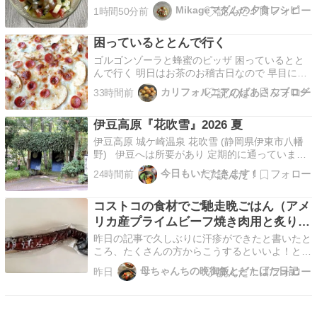
過ごし午後は早い時間からキッチン立ち有る食材
Mikageマダムの夕食レシピ
1時間50分前
で調理を始めました。貝柱のラビゴットソース冷
凍のお刺身用の貝柱を使いました。無花果と生ハ
困っているととんで行く
ム頂き物の桃ときゅうりのサラダ、レモン汁、マ
ヨネーズYouTu…
ゴルゴンゾーラと蜂蜜のピッザ 困っているとと
んで行く 明日はお茶のお稽古日なので 早目に寝
ようと思っていたら 暗くなりかけの時 じいさん
カリフォルニアのばあさんブログ
33時間前
が歩こうと言います 娘が帰ってから 連続で歩こ
うと誘ってきます こんなに言う時は とてもリラ
伊豆高原『花吹雪』2026 夏
ックスして調子が良い時です じいさんは人が沢
山いる…
伊豆高原 城ケ崎温泉 花吹雪 (静岡県伊東市八幡
野) 伊豆へは所要があり 定期的に通っています
が、 今回は一年ぶりに 「花吹雪」に宿泊するこ
今日もいただきます！
24時間前
とに。 『花吹雪』は、 伊豆高原の5000坪の森の
中に 3つの料理茶屋、9つの貸し切り温泉、 20の
コストコの食材でご馳走晩ごはん（アメ
客室が点在しています。 ウ…
リカ産プライムビーフ焼き肉用と炙りタ
コを使って）
昨日の記事で久しぶりに汗疹ができたと書いたと
ころ、たくさんの方からこうするといいよ！とコ
メントをいただきました。ありがとうございま
母ちゃんちの晩御飯とどたばた日記
昨日
す！肌着を着てからその上からブラをする、シー
ムレスのブラトップを買う、汗拭きシートを使用
する・・・などなど役に立つものばかり！この記
事です↓↓↓↓↓ …