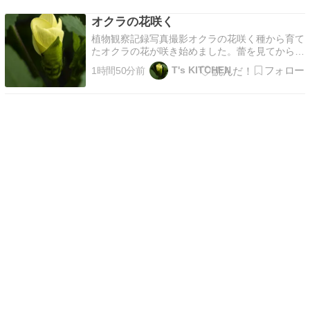
作ったそうです（販売所の年配のおばさまがしっ
オクラの花咲く
かり教えてくださいました） 夏の早生葡萄の一
種だそうです糖度…
植物観察記録写真撮影オクラの花咲く種から育て
たオクラの花が咲き始めました。蕾を見てから数
日後の朝開き始めです。やや小ぶりの花かな？こ
T's KITCHEN
1時間50分前
の日は五輪の花が咲きました。花が咲いたと言う
ことは・・・・実り間近の・・・・・オクラ。I
wish for peace every day. お願い…