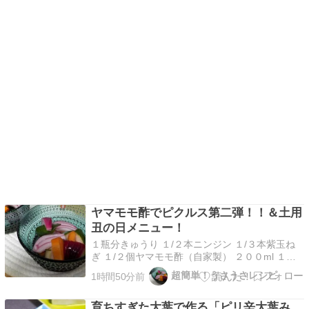
ヤマモモ酢でピクルス第二弾！！＆土用
丑の日メニュー！
１瓶分きゅうり １/２本ニンジン １/３本紫玉ね
ぎ １/２個ヤマモモ酢（自家製） ２００ml １．
きゅうりは、長めの乱切りにする ニンジンは、
超簡単！うさうさレシピ
1時間50分前
５mm幅の輪切り、または半月切りにする２．紫
玉ねぎは、櫛形に切る３．１，２の水分を拭いて
育ちすぎた大葉で作る「ピリ辛大葉み
保存瓶に入れ、ヤマモモ酢を注ぐ ↓５．蓋をして