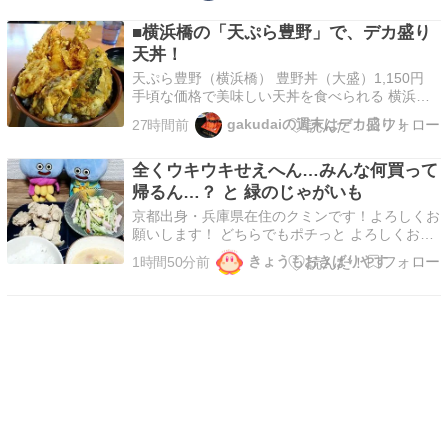
きます。 ねぎ塩だれは、長ねぎ（みじん切り）
■横浜橋の「天ぷら豊野」で、デカ盛り
と、 オリーブ油やサラダ油（適量）＋ごま油
（適量）…
天丼！
天ぷら豊野（横浜橋） 豊野丼（大盛）1,150円
手頃な価格で美味しい天丼を食べられる 横浜橋
の『天ぷら豊野』。 土曜日の10時55分で、開店
gakudaiの週末はデカ盛り！
27時間前
待ちは１人。 お姉様が「雨だからどうぞ！」と
少し早めに開店。 カウンター５席＋テーブル15
全くウキウキせえへん…みんな何買って
席の店内は、 明るくカジュアルな喫茶店という
雰囲…
帰るん…？ と 緑のじゃがいも
京都出身・兵庫県在住のクミンです！よろしくお
願いします！ どちらでもポチっと よろしくお願
いします日記・雑談(主婦)ランキング 日記・雑談
きょうもおきばりやす
1時間50分前
(主婦)ランキング 昨日の記事です！『兵庫県の卵
で手抜きご飯！』 京都出身・兵庫県在住のクミ
ンです！よろしくお願いします！ どちらでもポ
チ…