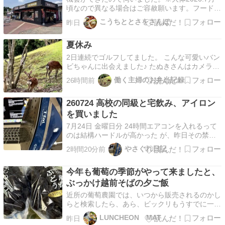
頃なので異なる場合はご容赦願います。フードコ
ート 龍野西SA(上り)県外の食べ歩き。こちらは
こうちととさをさんぽ
昨日
兵庫県たつの市揖西町にある龍野西SA(上り)のサ
ービスエリア。昼食に伺いました。食券で先に購
夏休み
入ということで、メニューを見て・・・暑いので
梅お…
2日連続でゴルフしてました。 こんな可愛いバン
ビちゃんに出会えました♪ たぬきさんはカメラが
嫌いですが、バンビちゃんはカメラ目線です。
働く主婦のお弁当記録
26時間前
ヒップが特に。 那須と鰻のミルフィーユ。ほう
ば味噌焼き。鰻と味噌がこんなに合うとは。 メ
260724 高校の同級と宅飲み、アイロン
ナード青山は和食もあります。 朝食のソーセー
ジや蜂蜜が…
を買いました
7月24日 金曜日分 24時間エアコンを入れるって
のは結構ハードルが高かった が、昨日その禁が
破れた てな事で既に48時間を超えて、このまま
やさぐれ日記
2時間20分前
次回のホテ活まで入れっぱなしだな 先日ヨドバ
シカメラで現物確認してネットで購入（ヨドバシ
今年も葡萄の季節がやって来ましたと、
ネット） アイロ〜ン ６０の手習い🤣とはこの事
こ…
ぶっかけ越前そばの夕ご飯
近所の葡萄農園では、いつから販売されるのかし
らと検索したら、あら、ビックリもうすでに一週
間も経っとりました 「サニールージュ」です
LUNCHEON MAT
昨日
「ピオーネ」と「レッドパール」を掛け合わせて