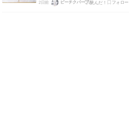
ピーチクパープル
2日前
末治療の私ですがまだ、食べて、眠れているから
大丈夫！と、自分に言い聞かせています。熊本の
被災者の方々の事を思うと、胸が詰まります。エ
アコンも使えず、…