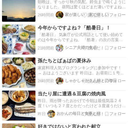
朝晩は、すっかり秋の気配。鈴虫まで鳴くように
なりました。昼間は驚くほどまだ暑いですよね
ぇ。本日も朝活。子どもたち。3匹揃っていれば
家が楽しい 家で楽しい
26時間前
それで安心。ハチワレちゃんもチュール待ち。ブ
ラザーもエサ待ち。みんな元気だ！と朝のルーテ
今年からですよね？「酷暑日」！
ィーンが私に安心と、一日の気力を与えてくれま
す。山際での猫たち…
「酷暑日」 気象庁が公式用語として使い始めて
のは今年からですよね。 「酷暑」の次の言葉を
準備しておかないと・・・やけくそな気持ちにな
シニア夫婦の食卓
21時間前
る私です。 ＜８月２日の夕食＞ ・豚肉みそ焼き
・蓮根きんぴら ・ポテトサラダ ・甘酢漬けみょ
孫たちとばぁばの夏休み
うが一口寿司 ・冷製茶碗蒸し 豚肉みそ焼き 蓮根
きん…
家庭料理人気ブログランキングに参加中です！
→ おはようございます 昨日は、お昼前に１号マ
マ・Mちん・Iちんが来訪！ 恒例になっている近
しゃかしゃか３人娘との毎日
26時間前
所のカレー屋さんにランチをいただきに行きまし
た。 その後、じぃじ家に戻り、 戸外の直射日光
当たり屋に遭遇＆豆腐の焼肉風
には太刀打ちできないので、 自宅内で学校の宿
題の夏の日…
昨日、雨が降ったおかげで今朝は最低気温２４
度！いつも２７度とかだったけど３度違うだけで
涼しい～日中は３６度超えたけど朝夕涼しいだけ
おかんの毎日と食事と猫
昨日
でこんなに快適なんですね。ではいつものように
昨日の夕食から。８月４日の夕食・カマスの塩焼
好きではないと言われた献立
き・豆腐の焼肉風・キムチ・味噌汁昨日はお魚の