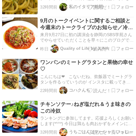
そういえばもう、8月になったのだった…と、そ
私のイタリア時間
32時間前
れで気づいた。おそらく、中心街は観光客でいっ
ぱいなのだろうけど、少し離れたところに住んで
9月のトークイベントに関するご相談と
いる自分の周りが静かで穏やかなのは、やはり落
ち着く…
今週末のトークライブのお知らせ／冷や
しトマトのオニオンベーコンドレッシン
来月9月27日に初の講演会を静岡のSBS学苑さん
グがけ
でやらせていただくことを早々にこのブログでも
お伝えしたのですが↓今日はその講演会にあた
Quality of Life by JUNA
昨日
り、みなさんにちょっと聞いてみたいことがあり
まして、以下のようなフォームを作ってみまし
ワンパンのミートグラタンと果物の幸せ
た。みなさんにとって楽しく、そして有益なトー
クができたらと思…
♡
こんにちは❤ こないだね、炊飯器でミートグラ
タンを作るっていうのが インスタに載ってきた
んですけど フライパンでもいいんじゃない？と
コハクんち
22時間前
か思って マカロニと、適当に水と、ナスやトマ
トとピーマン乗せて レトルトのミートソースを
チキンソテー♪ねぎ塩だれ＆うま味きの
乗っけて作ったんです。 最後にチーズをのせ
て、蓋し…
この冷奴
ランキングに参加してます。応援よろしくお願い
します(*^^*) 今日は鶏もも肉おかずをメインにい
ただきました。 万能たれのひとつ、 ねぎ塩だれ
うちごはんはマーシャもいっしょ♪
32時間前
をカリカリに焼いたチキンソテーにかけていただ