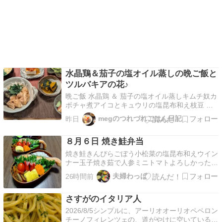
水晶鶏＆茄子の塩オイル蒸しの晩ご飯と
ツルバキアの花♪
晩ご飯 水晶鶏 ＆ 茄子の塩オイル蒸しキムチ奴カ
ボチャ煮アイコとキュウリの塩昆布和え枝豆 湯
あがり娘かきたま汁 ★水晶鶏 ＆ 茄子の塩オイル
megのつれづれごはん日記
昨日
蒸し一口大のそぎ切りしたむね肉に酒 砂糖 塩 片
栗粉をまぶして 弱火で５分煮てタレにつけて 冷
８月６日 焼き鮭弁当
蔵庫にいれておきましたつるつる・ぷるぷるし
た…
焼き鮭きんぴらごぼう小松菜の塩昆布和えウイン
ナー玉子焼き茹で人参ミニトマトよろしかったら
↓クリック↓で応援お願いします。いつも励みにさ
夫婦わっぱ
26時間前
せて頂いています┏○))ﾍﾟｺﾘにほんブログ村いつ
も本当にどうもありがとうございます(●´人｀●)
さすがのイタリア人
2026/8/5シンプルに、アーリオオーリオペペロン
チーノフィレンツェの、道がやけに空いている。