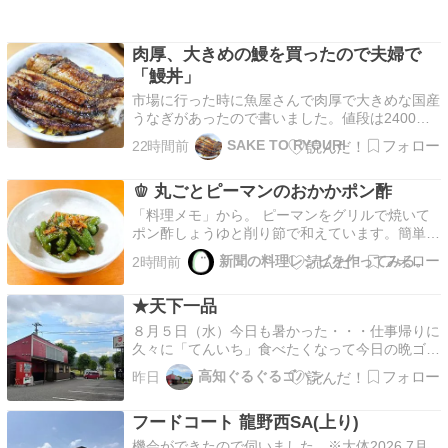
肉厚、大きめの鰻を買ったので夫婦で
「鰻丼」
市場に行った時に魚屋さんで肉厚で大きめな国産
うなぎがあったので書いました。値段は2400円
ほどです夫婦で半身づつ食べるので1人前1200円
SAKE TO RYOURI
22時間前
計算ですこんな感じでタレがほとんどついてない
ので今回は水洗いしません半分に切って酒を全体
🫑 丸ごとピーマンのおかかポン酢
にちょこっと振りかけてアルミホイルで包んでオ
ーブントー…
「料理メモ」から。 ピーマンをグリルで焼いて
ポン酢しょうゆと削り節で和えています。簡単で
美味しいです。
新聞の料理レシピを作ってみる。
2時間前
★天下一品
８月５日（水）今日も暑かった・・・仕事帰りに
久々に「てんいち」食べたくなって今日の晩ゴハ
ン決定でましたラーメン並こってりニンニク入り
高知ぐるぐるゴハン
昨日
とライス小（￥１１１０）たまに無性に食べたく
なるんよね薄いけど面積広めのチャーシューゴハ
フードコート 龍野西SA(上り)
ンに巻いて食すのがたまらん麺はもっちり気味こ
れもゴハンにワン…
機会ができたので伺いました。※大体2026.7月