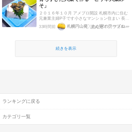
冷…
そ」
２０１６年１０月 アメブロ開設 札幌市内に住む
元兼業主婦P子です小さなマンション住まい 長い
事、フルタイムで働いてましたので夜に次の日の
札幌円山発 わが家のテーブル便り
33時間前
用意をする習慣がなかなか治りません w下ごしら
えをしながら飲むワインも大好きです コメント
大歓迎です！楽しく読ませていただいてますお返
事は、し…
続きを表示
ランキングに戻る
カテゴリ一覧