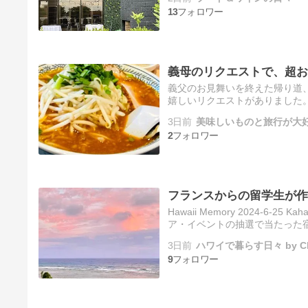
13
義母のリクエストで、超お
義父のお見舞いを終えた帰り道、
嬉しいリクエストがありました
ン」へ立ち寄ることに！実は私
3日前
美味しいものと旅行が大好
2
フランスからの留学生が作
Hawaii Memory 2024-6
ア・イベントの抽選で当たった宿
て、８月１日（土）はピアノの
3日前
ハワイで暮らす日々 by Ch
9