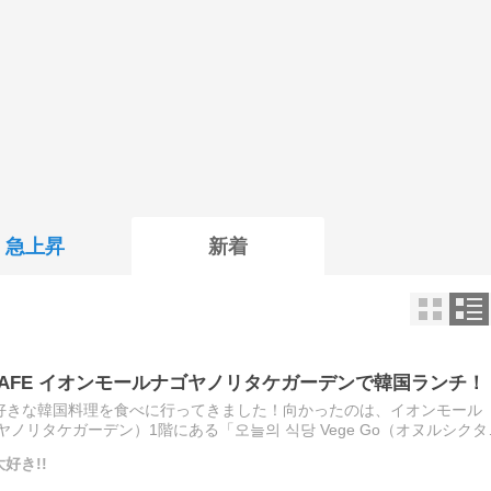
急上昇
新着
& CAFE イオンモールナゴヤノリタケガーデンで韓国ランチ！
好きな韓国料理を食べに行ってきました！向かったのは、イオンモール
den（ナゴヤノリタケガーデン）1階にある「오늘의 식당 Vege Go（オヌルシクタ
一時期はかなりの頻度で通い詰…
好き!!