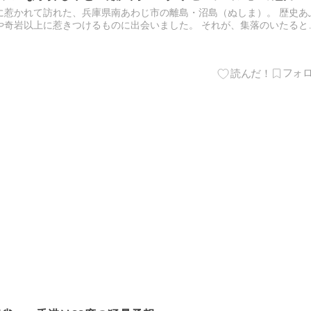
に惹かれて訪れた、兵庫県南あわじ市の離島・沼島（ぬしま）。 歴史あ
や奇岩以上に惹きつけるものに出会いました。 それが、集落のいたると
し車」です。 今回は、沼島の交通事情や手押し車の魅力と、そ…