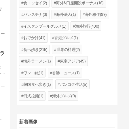
食エッセイ(2)
海外fx口座開設ボーナス(16)
ま
へ
パレスチナ(3)
海外法人(1)
海外移住(99)
イスタンブールグルメ(1)
海外旅行(400)
おでかけ(41)
香港グルメ(1)
食べ歩き(215)
世界の料理(2)
ラ
海外ラーメン(1)
東南アジア(45)
っ
れな
ワンコ旅(1)
香港ニュース(1)
韓国食べ歩き(1)
バンコク生活(5)
日式拉麺(1)
海外グルメ(9)
。
新着画像