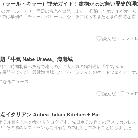
（ラール・キラー）観光ガイド！建物がほぼ無い歴史的理
いよオールドデリー周辺の観光へ出発します！ 宿泊したホテルがオール
までは早朝の「チョールバザール」や、夜に戻ってきたときの独特な雰
にじっくりオールドデリーの街並みを散策できるのを楽しみにして…
牛気 Nabe Urawa」海港城
に、時間制食べ放題で地元の人に大人気の鍋料理店「牛気 Nabe
店舗を展開中ですが、最近海港城（ハーバーシティ）のゲートウェイアーケ
ランチに行ってみました。少し高価なプレミアムメニューや和…
になるニュース
 Antica Italian Kitchen + Bar
uitesホテル暮らし中の食べ歩きログです。先日ホテル近くのアメリカンレス
が、その隣のレストランも高評価なので利用してみることにしました。
ィカ）Italian Kitchen…