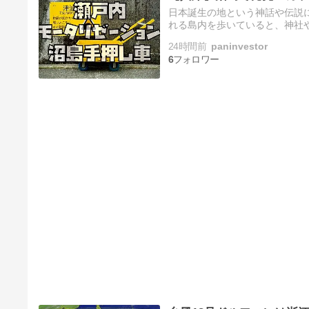
日本誕生の地という神話や伝説
れる島内を歩いていると、神社
ろで目にする「カラフルな手押
24時間前
paninvestor
6