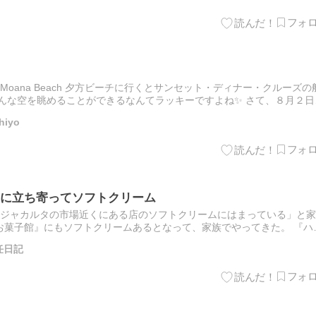
2-20 Ala Moana Beach 夕方ビーチに行くとサンセット・ディナー・クルーズの
んな空を眺めることができるなんてラッキーですよね✨ さて、８月２日
あじさいが美しい…
iyo
に立ち寄ってソフトクリーム
「最近、ジャカルタの市場近くにある店のソフトクリームにはまっている」と
お菓子館』にもソフトクリームあるとなって、家族でやってきた。 『ハ
産用のお菓子を売る店で、ソフトクリームはサブ的な存在…
任日記