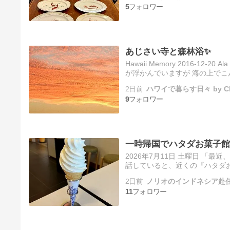
5
あじさい寺と森林浴✨
Hawaii Memory 2016-1
が浮かんでいますが 海の上でこ
日曜日はお天気がよかったので 
2日前
ハワイで暮らす日々 by Ch
9
一時帰国でハタダお菓子館
2026年7月11日 土曜日 
話していると、近くの『ハタダ
ダお菓子館』のメインは、お土
2日前
ノリオのインドネシア赴
11