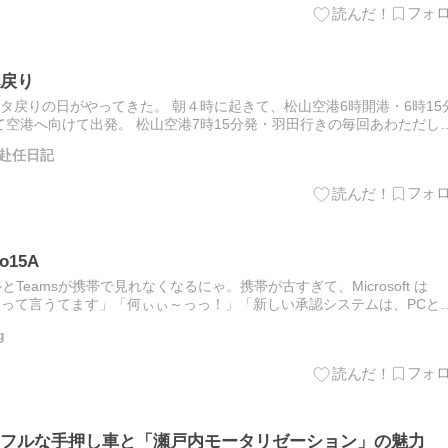
戻り
ャカルタ戻りの日がやってきた。 朝４時に起きて、松山空港6時開港・6時15
空港へ向けて出発。 松山空港7時15分発・羽田行きの毎回あわただし
無事手続きを完了して、２階・搭乗階の売店横のみ…
赴任日記
o15A
とTeamsが携帯で見れなくなるにゃ。携帯が古すぎて、Microsoft は
しないって言うてます」「何ぃぃ～っっ！」「新しい承認システムは、PCと
帯が古すぎて設定できないにゃ」「んが…
g
フルな手押し車と「瀬戸内モータリゼーション」の魅力