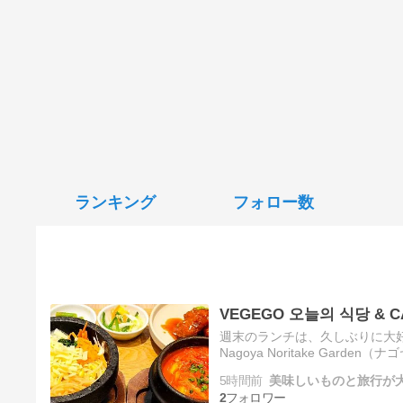
ランキング
フォロー数
VEGEGO 오늘의 식당 
週末のランチは、久しぶりに大
Nagoya Noritake Gar
ベジゴー）」です。実はここ、
5時間前
美味しいものと旅行が大
2