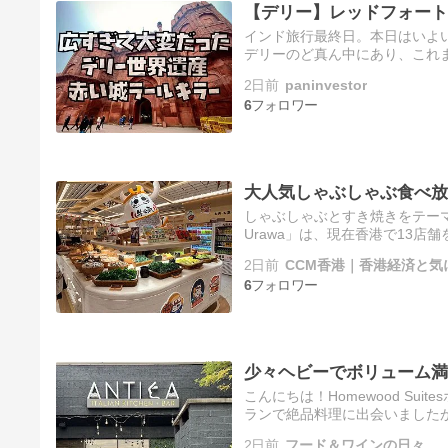
【デリー】レッドフォート
インド旅行最終日。本日はいよ
デリーのど真ん中にあり、これ
気しか知らなかったので、昼間
2日前
paninvestor
6
大人気しゃぶしゃぶ食べ放題「
しゃぶしゃぶとすき焼きをテーマ
Urawa」は、現在香港で13
ドの中にもオープンしたので、
2日前
CCM香港｜香港経済と気
6
少々ヘビーでボリューム満点イタリアン
こんにちは！Homewood S
ランで絶品料理に出会いました
タリアンレストランのAntica（アンテ
2日前
フード＆ワインの日々