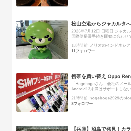
松山空港からジャカルタへ
2026年7月12日 日曜日 ジ
国際便搭乗手続き開始に合わせて
スケジュールになる。 今回も
18時間前
ノリオのインドネシア
11
携帯を買い替え Oppo Ren
「Hogehogeさん、会社のメール
Android13未満はサポート
帯の相互承認になりますが、携
21時間前
hogehoge2929のblo
8
【兵庫】沼島で発見！カラ