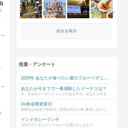
由
ド
囲
続きを表示
投票・アンケート
ー
2025年 あなたが食べたい夏のフルーツデニッシュは？
あなたが今までで一番感動したドーナツは？
今、沢山のドーナツショップがある中で、あなたが今まで食べたドーナツで一番感動したのは？
Uo魚金曜更新日
金曜日はUo魚で更新日！店長お任せ３種♪夏感じながらレモンサワー🍋大瓶も一本？
ト
イ
インドカレーランチ
今日のランチにインドカレーを選びましたか？