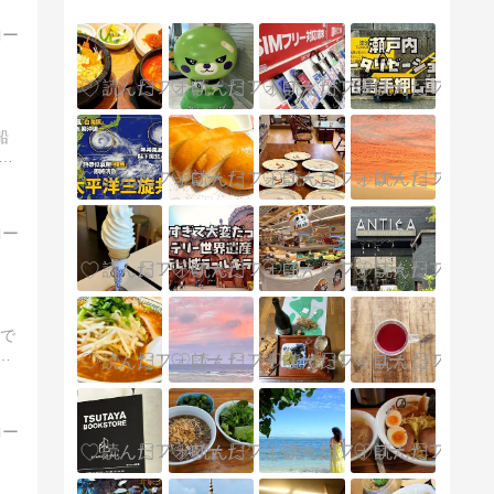
船
の
家で
タ