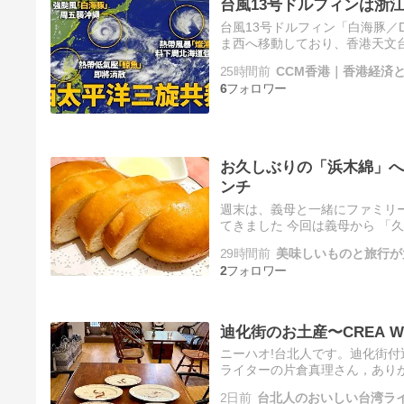
台風13号ドルフィンは浙
台風13号ドルフィン「白海豚／D
ま西へ移動しており、香港天文
向かうと予想しています。7日
25時間前
CCM香港｜香港経済
6
お久しぶりの「浜木綿」へ
ンチ
週末は、義母と一緒にファミリ
てきました 今回は義母から 「
ら間違いなしの 浜木綿にしよう
29時間前
美味しいものと旅行が大
2
迪化街のお土産〜CREA W
ニーハオ!台北人です。迪化街
ライターの片倉真理さん，ありが
ア・大稲埕でセンスのいい台湾土
2日前
台北人のおいしい台湾ラ