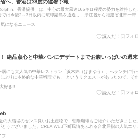
江省へ、香港は38度の猛暑予報
olphin、香港提供」は、中心の最大風速165キロ程度の勢力を維持した
台では今後2～3日以内に琉球諸島を通過し、浙江省から福建省北部一帯
現在、強い台風となっている「ドルフィン／白海豚」…
と気になるニュース
！ 絶品点心と中華パンにデザートまでお腹いっぱいの週末
ー層にも大人気の中華レストラン「浜木綿（はまゆう）」へランチに行
久しぶりに本格的な中華料理でも」 というリクエストがあったので、そ
！ と満場一致で決定。お店に到着し、落ち着いたテーブル…
好き!!
eb
付近の大稻埕のセンス良いお土産物で，朝陽珈琲もご紹介いただきました
とうございました。CREA WEB下町風情あふれる台北屈指の人気エリ
産《ヴィンテージ食器、おしゃれなビニールバッグ…》 |…
イフ