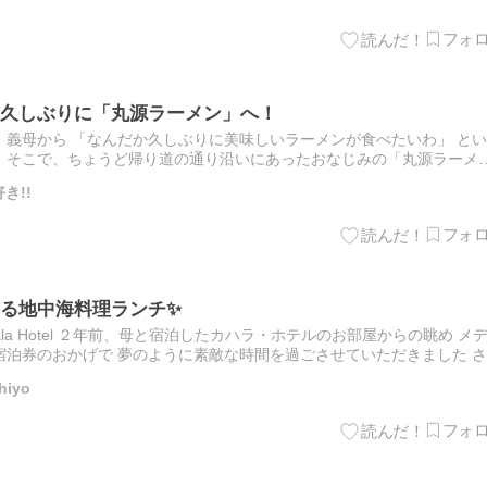
久しぶりに「丸源ラーメン」へ！
義母から 「なんだか久しぶりに美味しいラーメンが食べたいわ」 とい
。そこで、ちょうど帰り道の通り沿いにあったおなじみの「丸源ラーメ
たち夫婦にとってもかなり久しぶりの丸源ラーメン。 あの名物の…
き!!
る地中海料理ランチ✨
-25 Kahala Hotel ２年前、母と宿泊したカハラ・ホテルのお部屋からの眺め メ
泊券のおかげで 夢のように素敵な時間を過ごさせていただきました さ
レッスンが終わった後…
iyo