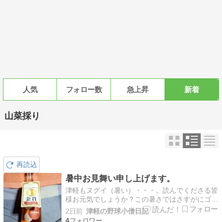
人気
フォロー数
急上昇
新着
山菜採り
再読込
暑中お見舞い申し上げます。
津軽もヌグイ（暑い）・・・。読んでくださる皆
様お元気でしょうか？この暑さではさすがにゴル
フもややご無沙汰。そんな中梅酒なるものが届き
2日前
津軽の野球小僧日記
ました。まあ、下戸なんで呑めないんですけど
4