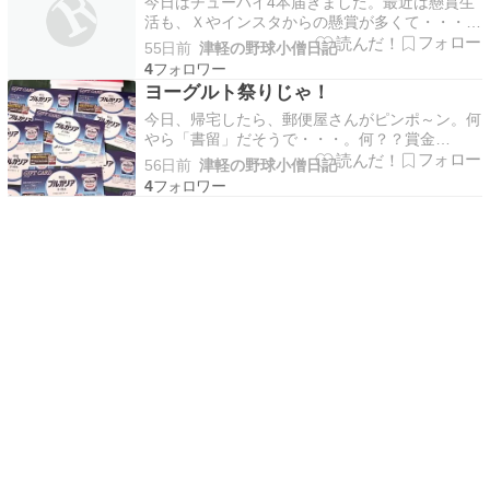
今日はチューハイ4本届きました。最近は懸賞生
活も、Ｘやインスタからの懸賞が多くて・・・私
Xやインスタには応募してないです。そう言いな
55日前
津軽の野球小僧日記
がら二日連続で当選品が届くのはかなり嬉しい。
4
まあ、私下戸なんですけどね。
ヨーグルト祭りじゃ！
今日、帰宅したら、郵便屋さんがピンポ～ン。何
やら「書留」だそうで・・・。何？？賞金
か？・・・とかなり期待しながら開けてみるとヨ
56日前
津軽の野球小僧日記
ーグルト券どっさり。腸内環境を整えるのは非常
4
に嬉しいですなあ。ちなみに「TOKYO FM」様
からのプレゼントです。いつラジオでメッセージ
読まれたんでしょ…