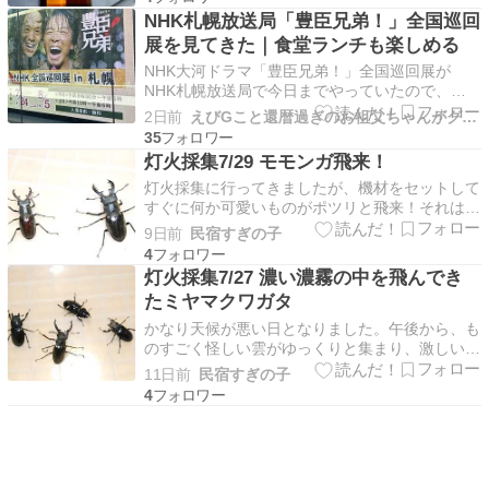
ね。ああ・・・ヌグイ～！！
NHK札幌放送局「豊臣兄弟！」全国巡回
展を見てきた｜食堂ランチも楽しめる
NHK大河ドラマ「豊臣兄弟！」全国巡回展が
NHK札幌放送局で今日までやっていたので、
NHK札幌放送局 食堂でランチを食べたあとに寄
2日前
えびGこと還暦過ぎのお祖父ちゃんがグルメにアウトドア等を紹介
ってみました。去年も「べらぼう」の全国巡回展
35
に同じように行きました。もう～、恒例になりつ
灯火採集7/29 モモンガ飛来！
つあります。 NHK札幌放送局 食堂でランチ 去
灯火採集に行ってきましたが、機材をセットして
年、たまたま…
すぐに何か可愛いものがポツリと飛来！それは、
なんと！「モモンガ」です！私、モモンガが飛来
9日前
民宿すぎの子
したのは、初めてみました。可愛いからアミでゲ
4
ットしようとしたら逃げていきました～～。 さ
灯火採集7/27 濃い濃霧の中を飛んでき
て、上空を見ていると蛾等が集まってきたのです
たミヤマクワガタ
が、何やら黒い物…
かなり天候が悪い日となりました。午後から、も
のすごく怪しい雲がゆっくりと集まり、激しい雨
が降ったりやんだり。。。雨雲レーダーを見ても
11日前
民宿すぎの子
１８：００頃に雨が降り、また次のが来ると予報
4
されていた。しかし、雨がやむことを願って現地
に向かいました。現地では、濃い濃霧がいったり
きたりしており、…