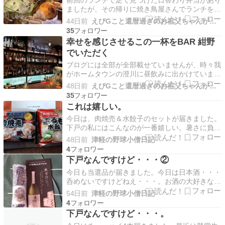
ましたが、その帰りに焼き鳥屋さんでランチをや
っているところも発見していました。何となく気
44日前
えびGこと還暦過ぎのお祖父ちゃんがグルメにアウトドア等を紹介
になり足が向いたので行ってみました。 福よし
35
札幌中央店のビルの入口 お店の基本情報 美唄や
幸せを感じさせるこの一杯をBAR 紺野
きとりって北海道の中でもローカルなソウルフー
でいただく
ドとして知ら…
ブログには全部が全部載せていませんが、時々我
がホームタウンの澄川に昼飲みに出かけていま
す。ブロガーとしては新しいお店を開拓したいと
48日前
えびGこと還暦過ぎのお祖父ちゃんがグルメにアウトドア等を紹介
ころですが、家族と飲みに行くと、どうしてもい
35
つものお気に入りコースになります。そんな中、
これは嬉しい。
半年に一度くらい夫婦二人だけで訪れるのがBAR
今日は、肉焼売＆水餃子のセットが届きました。
紺野。デート気…
下戸の私にはこんなのが一番嬉しい。暑さに負け
ないようにガッツリ頂きます。春の山菜も、熊に
48日前
津軽の野球小僧日記
遭うことなく、無事に終了しました。八甲田の根
4
曲がり竹はこれからだそうですが、私はプロでは
下戸なんですけど・・・②
ないので、あそこまでは行きません。ちょっと寂
今日も当選品が届きました。今日は日本酒・・・
しいですが、6…
呑めないですけどねえ・・・。お酒の大好きな友
人にプレゼントします。・・・いつ応募したんだ
54日前
津軽の野球小僧日記
べな？
4
下戸なんですけど・・・。