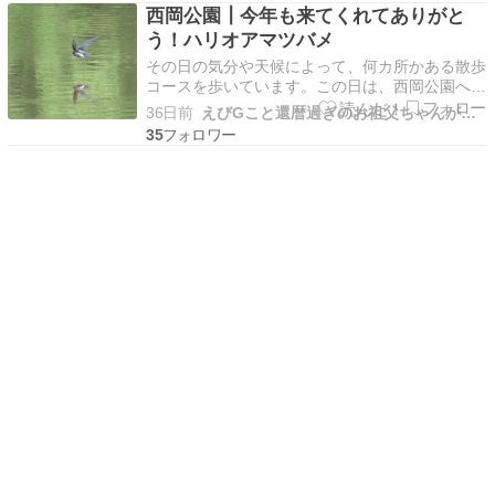
ず季節季節で出会う小動物に感動してカメラをも
西岡公園┃今年も来てくれてありがと
って行くようになりました。一年が過ぎると季節
う！ハリオアマツバメ
によっての出会い…
その日の気分や天候によって、何カ所かある散歩
コースを歩いています。この日は、西岡公園へ行
ってみました。 朝の散歩 西岡公園の朝の散歩も
36日前
えびGこと還暦過ぎのお祖父ちゃんがグルメにアウトドア等を紹介
ライフワークです。自宅から歩いて行けるところ
35
に、こんな自然豊かな場所があるのだからもった
いない。そう思って始めた朝の散歩です。特に7
月は、水平飛…