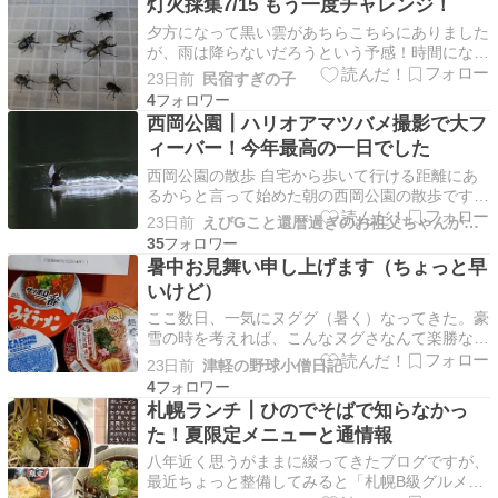
灯火採集7/15 もう一度チャレンジ！
います。でも、今日は日替わりのメニューが「あ
夕方になって黒い雲があちらこちらにありました
なご天のぶっか…
が、雨は降らないだろうという予感！時間になっ
たので現地に向かいました。機材をセットしてス
23日前
民宿すぎの子
タートするとコクワガタがポツポツ飛来しまし
4
た。「コトン！」なんて音がするので、そこをラ
西岡公園┃ハリオアマツバメ撮影で大フ
イトで照らしてみるとコクワガタがいましたの
ィーバー！今年最高の一日でした
で、ゲットします。3…
西岡公園の散歩 自宅から歩いて行ける距離にあ
るからと言って始めた朝の西岡公園の散歩です。
そうしたら、行くたびに鳥さんをはじめにいろい
23日前
えびGこと還暦過ぎのお祖父ちゃんがグルメにアウトドア等を紹介
ろな動物との出会いがありました。せっかくなの
35
でとデジカメを持って行って写真におさめるよう
暑中お見舞い申し上げます（ちょっと早
になりました。でもこの時期だけは散歩から一歩
いけど）
踏み込んで、朝…
ここ数日、一気にヌググ（暑く）なってきた。豪
雪の時を考えれば、こんなヌグさなんて楽勝なん
だけどね。懸賞生活、久しぶりに当選品届きまし
23日前
津軽の野球小僧日記
た。今はカップラーメン高いのでありがたいです
4
な。今週は雨が降らなければ、高校の同期のシン
札幌ランチ┃ひのでそばで知らなかっ
グルプレーヤーとゴルフする予定です。楽しみだ
た！夏限定メニューと通情報
なあ。
八年近く思うがままに綴ってきたブログですが、
最近ちょっと整備してみると「札幌B級グルメ