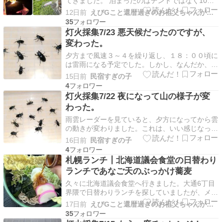
てきました。 泊まったのはテントではなく10人
用のバンガロー。最近は荷物や設営の手間を考え
12日前
えびGこと還暦過ぎのお祖父ちゃんがグルメにアウトドア等を紹介
ると、すっかりバンガローやコテージ泊がお気に
35
入りです。 基本情報 道民の森には神居尻地区に
灯火採集7/23 悪天候だったのですが、
コテージもあります。ただ定員が6名なので、総
変わった。
勢7名の我…
夕方まで風速３～４を繰り返し、１８：００頃に
は雷雨になる予定でした。しかし、なんだか、様
子が変わってきたので、現地に向かいました。湿
15日前
民宿すぎの子
度もあがっていて風も落ち着いていましたので、
4
機材をセットしてスタートしました。コクワガ
灯火採集7/22 夜になって山の様子が変
タ・アカアシクワガタは、ポツポツ飛来しました
わった。
が、ミヤマクワガタ…
雨雲レーダーを見ていると、夕方になってから雲
の動きが変わりました。これは、いい感じなって
きたかも？と思ったので、時間になってから現地
16日前
民宿すぎの子
に向かいました。風速も１～２の繰り返しになっ
4
たので、風もとまるときがくるね～～って思って
札幌ランチ┃北海道議会食堂の日替わり
スタートしました。スタートしてから40分ほど
ランチであなご天のぶっかけ蕎麦
すると蛾も集まり…
久々に北海道議会食堂へ行きました。大通6丁目
界隈で日替わりランチを探していましたが、メニ
ューが週単位で発表される日替わりランチがここ
17日前
えびGこと還暦過ぎのお祖父ちゃんがグルメにアウトドア等を紹介
にもあります。しかし、ここへ来る時はいつもか
35
けそばや特ざるそばといったお蕎麦を食べてしま