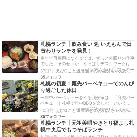
札幌ランチ┃飲み食い 処 いえもんで日
替わりランチを発見！
定年で再雇用になるまでは、ずっと外回りの仕事
でした。そのせいか、やっぱりデスクワークは性
に合っていないみたいです。今日のように晴れた
37日前
えびGこと還暦過ぎのお祖父ちゃんがグルメにアウトドア等を紹介
気持ちのいい日は、お昼休みになると、あてもな
35
く外へ出かけたくなります。最近はネットではな
札幌の初夏！庭先バーベキューでのんび
く、自分の足で見つけたランチのお店が続いてい
り過ごした休日
るので、「今日…
一年中バーベキューをやる我が家は、「庭先バー
ベキュー｜札幌で年中BBQを楽しむ」というカ
テゴリーまで作っています。とはいえ、昨年から
40日前
えびGこと還暦過ぎのお祖父ちゃんがグルメにアウトドア等を紹介
今年の冬は酷寒の中でのバーベキューはお休み。
35
かまくらも作らず、少しだけ冬眠していました。
札幌ランチ┃元祖美唄やきとり福よし札
孫たちも中学生、小学生と大きくなり、それぞれ
幌中央店でもつそばランチ
忙しくなってき…
前回のランチで足で見つけた日替わり弁当があり