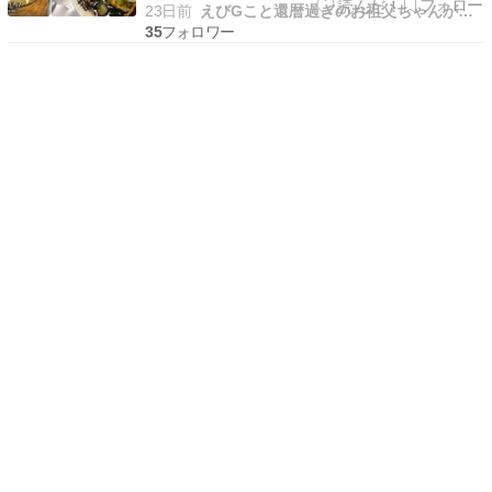
（札幌ランチ）」「札幌お出かけスポット」「札
23日前
えびGこと還暦過ぎのお祖父ちゃんがグルメにアウトドア等を紹介
幌近郊のキャンプ場」に大きく分けられると気づ
35
き、その筆頭である「札幌B級グルメ（札幌ラン
チ）」に力を入れようと思っています。（って、
それを口実に出勤…