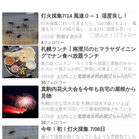
灯火採集7/14 風速０～１ 湿度良し！
灯火採集に行ってきました。山の感じもよく、風
速も０～１の繰り返し、おまけに湿度も良いとき
ました！これは、期待できるかも？と思い夜にな
23日前
民宿すぎの子
ってから現地に向かいました。なんだか行く道中
4
に鹿・たぬき・ハクビシンやら獣が多いこ
札幌ランチ┃南澄川のヒマラヤダイニン
と。。。こんなに多かったっけ？？？ 現地で機
グでナン食べ放題ランチ
材をセットしてスタート…
家の近くにナン・ライス食べ放題と看板のかかっ
たカレー屋さんが約二年前に出来ました。灯台下
暗しとでも言いましょうか、家の近くなのに行き
26日前
えびGこと還暦過ぎのお祖父ちゃんがグルメにアウトドア等を紹介
そびれていました。ABCDEFと孫が6人いる我が
35
家。その中で、この日一緒に昼食を食べることに
真駒内花火大会を今年も自宅の屋根から
なったのは孫Cでした。ナンが大好きだというの
見物
で、「これ…
札幌の主な花火大会 札幌の花火大会といえば、
その昔は豊平川沿いで三週連続開催されていまし
た。最近は1回だけになってしまい、昔から札幌
27日前
えびGこと還暦過ぎのお祖父ちゃんがグルメにアウトドア等を紹介
に住む身としては少し寂しく感じています。 若
35
い頃は、奥さんのケイちゃんと浴衣を着て見に行
今年！初！灯火採集 7/08日
ったこともありました。 札幌の3大花火大会・早
曇りで湿度が高くなっているような雰囲気でした
見表 開催時…