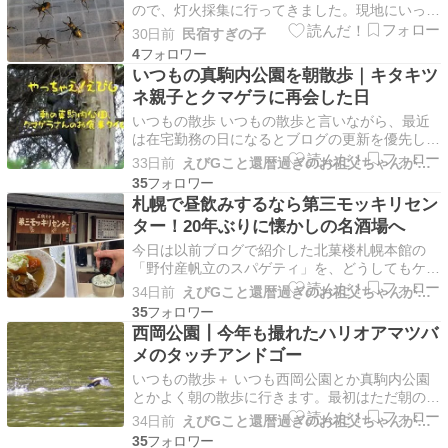
ので、灯火採集に行ってきました。現地にいって
から、ライトはシングルでセットしてみました。
30日前
民宿すぎの子
ダブルだと明るいけど、飛来数は、そうは変わら
4
ないのですよ。機材をスタートしてから待つこと
いつもの真駒内公園を朝散歩｜キタキツ
30分！？お？クワガタが飛来してきましたので
ネ親子とクマゲラに再会した日
アミでゲットして…
いつもの散歩 いつもの散歩と言いながら、最近
は在宅勤務の日になるとブログの更新を優先して
しまい、朝の散歩をさぼりがちでした。「今日は
33日前
えびGこと還暦過ぎのお祖父ちゃんがグルメにアウトドア等を紹介
曇ってて、あまりいい写真が撮れないし…」など
35
と自分に言い訳なんかしたりしていました。とい
札幌で昼飲みするなら第三モッキリセン
うのもあまり歩かない日は眠りが浅いような気が
ター！20年ぶりに懐かしの名酒場へ
したからです。…
今日は以前ブログで紹介した北菓楼札幌本館の
「野付産帆立のスパゲティ」を、どうしてもケイ
ちゃんに食べてもらいたくて向かいました。しか
34日前
えびGこと還暦過ぎのお祖父ちゃんがグルメにアウトドア等を紹介
し、お店に着いて何名かお客さまが待っていたの
35
で名簿に名前を書いて順番を待っていたら、な、
西岡公園┃今年も撮れたハリオアマツバ
なんと私たちの一つ前でフードメニューが完売し
メのタッチアンドゴー
てしましました。…
いつもの散歩＋ いつも西岡公園とか真駒内公園
とかよく朝の散歩に行きます。最初はただ朝の
清々しい空気を吸って気持ちがリフレッシュされ
34日前
えびGこと還暦過ぎのお祖父ちゃんがグルメにアウトドア等を紹介
るのを楽しんでいました。なんの予備知識も持た
35