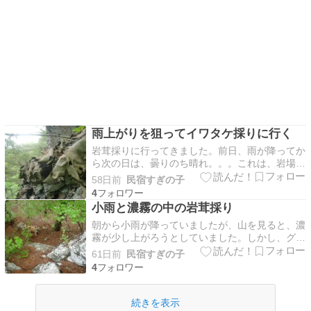
雨上がりを狙ってイワタケ採りに行く
岩茸採りに行ってきました。前日、雨が降ってか
ら次の日は、曇りのち晴れ。。。これは、岩場に
9時ころまでたどり着けば、イワタケが濡れた状
58日前
民宿すぎの子
態になっているので採りやすい。。。さっそく、
4
山に向かいました。山に向かっていると、とても
小雨と濃霧の中の岩茸採り
濃い濃霧がいったりきたりしておりました。こん
朝から小雨が降っていましたが、山を見ると、濃
な中、山に入れる…
霧が少し上がろうとしていました。しかし、グイ
ッと上昇するのではなく、山頂あたりで停滞する
61日前
民宿すぎの子
感じです。これは１８００ｍのあたりは、2時間
4
くらいは大丈夫か？と思ったので、こむぎちゃん
と山に向かいました。濃霧の中を歩くので、こむ
ぎちゃんも方向が…
続きを表示