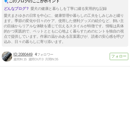
このブログのここがポイント
愛犬の健康と暮らしを丁寧に綴る実用的な記録
愛犬まさゆきの日常を中心に、健康管理や暮らしの工夫をしみじみと綴り
ます。季節の変化や日々のケア、使用した便利グッズの紹介など、飼い主
の目線からリアルな体験を通じて伝えるスタイルが特徴です。情報は具体
的かつ実践的で、ペットとともに心地よく暮らすためのヒントを独自の視
点で提供しています。作家の温かみある言葉選びが、読者の安心感を呼び
込み、日々の暮らしに寄り添います。
2080449
4
週間IN:
15
週間OUT:
0
月間IN:
35