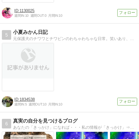
1130025
週間IN:
10
週間OUT:
0
月間IN:
10
小夏みかん日記
5
元保護犬のチワワとチワピンのわちゃわちゃな日常。笑いあり、涙あり、時に感動あり？！
1834538
週間IN:
5
週間OUT:
10
月間IN:
10
真実の自分を見つけるブログ
6
あなたの「きっかけ」になれば・・・私の情報が「きっかけ」⇒「目覚め」に繋がる方が１人でも多く増える事が目的です。