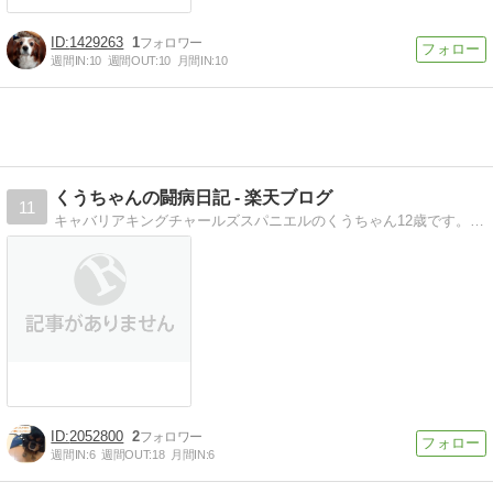
1429263
1
週間IN:
10
週間OUT:
10
月間IN:
10
くうちゃんの闘病日記 - 楽天ブログ
11
キャバリアキングチャールズスパニエルのくうちゃん12歳です。 2020/10/16 に僧帽弁閉鎖不全症・肺水腫で入院。症状など日々の生活を載せてます。
2052800
2
週間IN:
6
週間OUT:
18
月間IN:
6