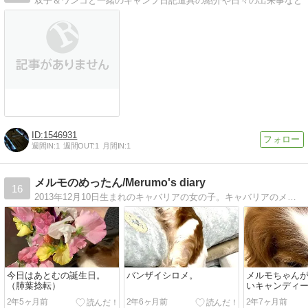
双子＆ワンコと一緒のキャンプ日記道具の紹介や日々の出来事など
1546931
週間IN:
1
週間OUT:
1
月間IN:
1
メルモのめったん/Merumo's diary
16
2013年12月10日生まれのキャバリアの女の子。キャバリアのメルモのめったん、暴れん坊です。キャバリア、チワワの多頭飼いの賑やかな家の日々の出来事を綴ります。
今日はあとむの誕生日。
バンザイシロメ。
メルモちゃん
（肺葉捻転）
いキャンディ
2年5ヶ月前
2年6ヶ月前
2年7ヶ月前