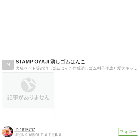
STAMP OYAJI 消しゴムはんこ
24
犬猫ペット等の消しゴムはんこ作成消しゴム判子作成と愛犬キャバリアラテとの沖縄生活日記
1615707
週間IN:
0
週間OUT:
16
月間IN:
8