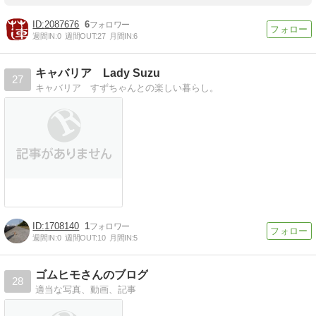
2087676
6
週間IN:
0
週間OUT:
27
月間IN:
6
キャバリア Lady Suzu
27
キャバリア すずちゃんとの楽しい暮らし。
1708140
1
週間IN:
0
週間OUT:
10
月間IN:
5
ゴムヒモさんのブログ
28
適当な写真、動画、記事