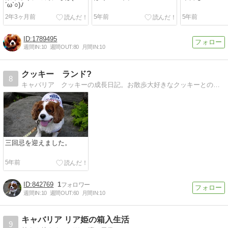
´ω`○)ﾉ
2年3ヶ月前
5年前
5年前
1789495
週間IN:
10
週間OUT:
80
月間IN:
10
クッキー ランド?
8
キャバリア クッキーの成長日記。お散歩大好きなクッキーとの、毎日の生活を綴っています。
三回忌を迎えました。
5年前
842769
1
週間IN:
10
週間OUT:
60
月間IN:
10
キャバリア リア姫の箱入生活
9