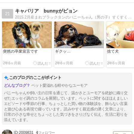
キャバリア bunnyがピョン
21
2015.2月産まれブラックタンのバニーちゃん（男の子）すくすくやんちゃに育っています。
突然の卒業宣言です
ギクッ…
捨て犬
2年6ヶ月前
2年6ヶ月前
2年6ヶ月前
このブログのここがポイント
ペット愛溢れる軽やかなユーモア
バニーちゃんや飼い主の日常を通じて、温かさとユーモアを絶妙に織り交
ぜたエッセイ調のコラムを展開しています。ペットに関するほほえましい
エピソードや季節の行事、ちょっとした買い物の体験談を、飾らない言葉
と遊び心ある表現で綴っています。読みやすく親近感の湧く文章により、
日常の小さな幸せとちょっとした気づきをさりげなく伝え、生活に彩りを
添えています。
2009831
4