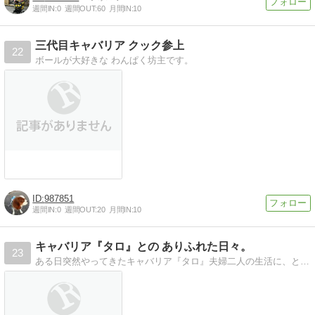
週間IN:
0
週間OUT:
60
月間IN:
10
三代目キャバリア クック参上
22
ボールが大好きな わんぱく坊主です。
987851
週間IN:
0
週間OUT:
20
月間IN:
10
キャバリア『タロ』との ありふれた日々。
23
ある日突然やってきたキャバリア『タロ』夫婦二人の生活に、とんでもなく愛しい存在が現れた！！