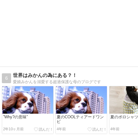
世界はみかんの為にある？！
6
愛娘みかんを溺愛する超過保護な母のブログです
”Why?の意味”
夏のCOOLティアードワン
夏のポロシャ
ピ
2年10ヶ月前
4年前
4年前