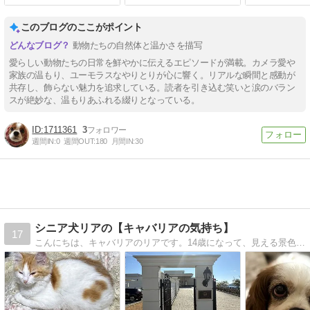
このブログのここがポイント
動物たちの自然体と温かさを描写
愛らしい動物たちの日常を鮮やかに伝えるエピソードが満載。カメラ愛や
家族の温もり、ユーモラスなやりとりが心に響く。リアルな瞬間と感動が
共存し、飾らない魅力を追求している。読者を引き込む笑いと涙のバラン
スが絶妙な、温もりあふれる綴りとなっている。
1711361
3
週間IN:
0
週間OUT:
180
月間IN:
30
シニア犬リアの【キャバリアの気持ち】
17
こんにちは、キャバリアのリアです。14歳になって、見える景色も感じ方も少しずつ変わってきたけど、家族と過ごす毎日は今も特別。伝えたい気持ちが胸にたくさんあって、こうして言葉に残すことにしました。