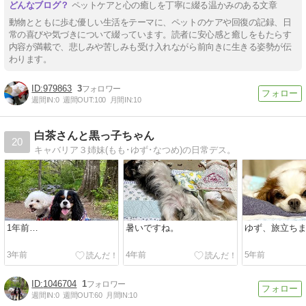
ペットケアと心の癒しを丁寧に綴る温かみのある文章
動物とともに歩む優しい生活をテーマに、ペットのケアや回復の記録、日
常の喜びや気づきについて綴っています。読者に安心感と癒しをもたらす
内容が満載で、悲しみや苦しみも受け入れながら前向きに生きる姿勢が伝
わります。
979863
3
週間IN:
0
週間OUT:
100
月間IN:
10
白茶さんと黒っ子ちゃん
20
キャバリア３姉妹(もも･ゆず･なつめ)の日常デス。
1年前…
暑いですね。
ゆず、旅立ち
3年前
4年前
5年前
1046704
1
週間IN:
0
週間OUT:
60
月間IN:
10