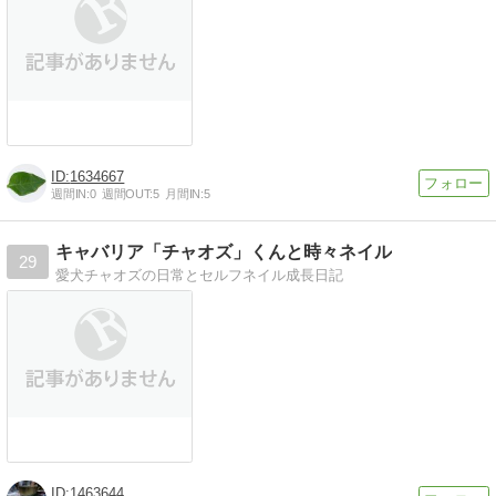
1634667
週間IN:
0
週間OUT:
5
月間IN:
5
キャバリア「チャオズ」くんと時々ネイル
29
愛犬チャオズの日常とセルフネイル成長日記
1463644