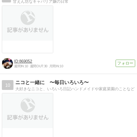
甘えん坊なキャバリア嬢の日常
869052
週間IN:
10
週間OUT:
30
月間IN:
10
ニコと一緒に 〜毎日いろいろ〜
10
大好きなニコと、いろいろ日記ハンドメイドや家庭菜園のことなど