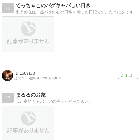
てっちゃこのパグキャバしい日常
12
東京都在住、黒パグ鉄心の日常を綴った日記です。たまに妹でキャバリアの茶子が書く日もあります。
1689173
週間IN:
5
週間OUT:
20
月間IN:
5
まるるのお家
13
我が家にキャバリアの子犬がやってきた。