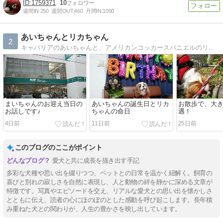
1759371
10
週間IN:
250
週間OUT:
460
月間IN:
1090
あいちゃんとリカちゃん
2
キャバリアのあいちゃんと、アメリカンコッカースパニエルのリカちゃんの、可愛く楽しいドタバタの日々を紹介します。
まいちゃんのお迎え当日の
あいちゃんの誕生日とリカ
お散歩で、大
お話しです♪
ちゃんの命日
遇！
4日前
11日前
25日前
このブログのここがポイント
愛犬と共に成長を描き出す手記
多彩な犬種や思い出を綴りつつ、ペットとの日常を温かく紐解く。飼育の
喜びと別れの寂しさを自然に表現し、人と動物の絆を静かに深める文章が
特徴です。写真やエピソードを交え、リアルな愛犬との思い出を懐かしさ
とともに伝え、読者の心にほのぼのとした感動を呼び起こします。長年積
み重ねた犬との関わりが、人生の豊かさを映し出しています。