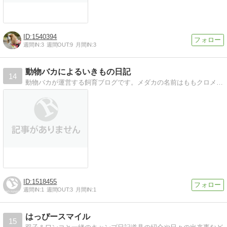
1540394
週間IN:
3
週間OUT:
9
月間IN:
3
動物バカによるいきもの日記
14
動物バカが運営する飼育ブログです。メダカの名前はももクロメンバーの名前ですwww
1518455
週間IN:
1
週間OUT:
3
月間IN:
1
はっぴースマイル
15