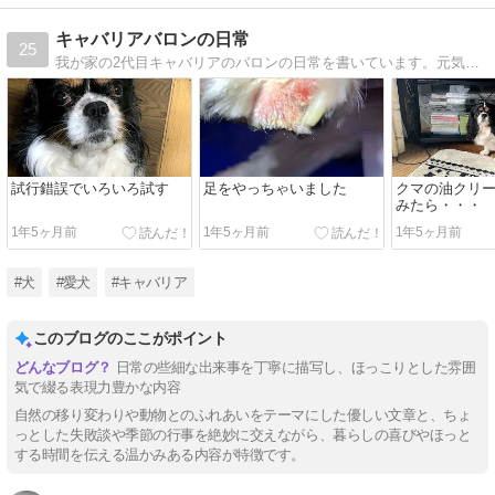
キャバリアバロンの日常
25
我が家の2代目キャバリアのバロンの日常を書いています。元気度マックスのバロンをよろしくお願いします。
試行錯誤でいろいろ試す
足をやっちゃいました
クマの油クリ
みたら・・・
1年5ヶ月前
1年5ヶ月前
1年5ヶ月前
#犬
#愛犬
#キャバリア
このブログのここがポイント
日常の些細な出来事を丁寧に描写し、ほっこりとした雰囲
気で綴る表現力豊かな内容
自然の移り変わりや動物とのふれあいをテーマにした優しい文章と、ちょ
っとした失敗談や季節の行事を絶妙に交えながら、暮らしの喜びやほっと
する時間を伝える温かみある内容が特徴です。