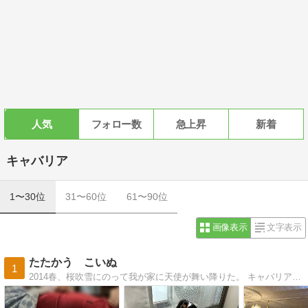
人気
フォロー数
急上昇
新着
キャバリア
1〜30位
31〜60位
61〜90位
画像表示
文字表示
たたかう こいぬ
1
2014春、桜吹雪にのって我が家に天使が舞い降りた。 キャバリアのピヨはおてんばだけど内弁慶な女の子。 毎日新しい敵を探して戦っています。