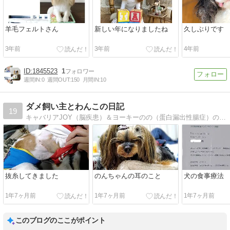
羊毛フェルトさん
新しい年になりましたね
久しぶりです
3年前
3年前
4年前
1845523
1
週間IN:
0
週間OUT:
150
月間IN:
10
ダメ飼い主とわんこの日記
19
キャバリアJOY（脳疾患）＆ヨーキーのの（蛋白漏出性腸症）の闘病記と日々のこと、お出かけの記録。そしてたまにアウトドア。
抜糸してきました
のんちゃんの耳のこと
犬の食事療法
1年7ヶ月前
1年7ヶ月前
1年7ヶ月前
このブログのここがポイント