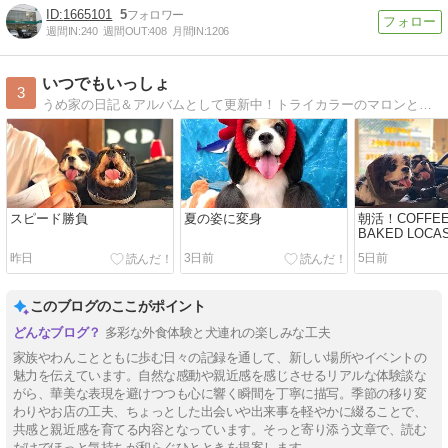
1665101
5
週間IN:
240
週間OUT:
408
月間IN:
1206
いつでもいっしょ
3
うめ家の日記＆アルバムとして更新中！トライカラーのマロンとブラタンのブレアの日常です。
スピード勝負
夏の姿に変身
朝活！COFFEE
BAKED LOC
昨日
3日前
5日前
このブログのここがポイント
多彩な外食体験と犬連れの楽しみな工夫
家族やわんことともに歩む日々の記録を通して、新しい場所やイベントの
魅力を伝えています。自然な感動や親近感を感じさせるリアルな体験談な
がら、華美な表現を避けつつも心に響く瞬間を丁寧に描写。季節の移り変
わりやお店の工夫、ちょっとした出会いや出来事を軽やかに綴ることで、
共感と親近感を育てる内容となっています。そっと寄り添う文章で、読む
だけでほっと気持ちが和らぐひとときを提案します。