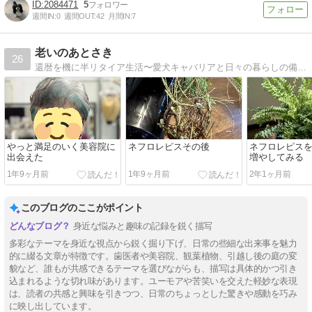
2084471
5
週間IN:
0
週間OUT:
42
月間IN:
7
老いのあとさき
26
還暦を機に半リタイア生活〜愛犬キャバリアと日々の暮らしの備忘録
やっと満足のいく美容院に
ネフロレピスその後
ネフロレピス
出会えた
増やしてみる
1年9ヶ月前
1年9ヶ月前
2年1ヶ月前
このブログのここがポイント
身近な悩みと趣味の記録を鋭く描写
多彩なテーマを身近な視点から鋭く掘り下げ、日常の些細な出来事を魅力
的に綴る文章が特徴です。歯医者や美容院、観葉植物、引越し後の庭の変
貌など、誰もが共感できるテーマを選びながらも、描写は具体的かつ引き
込まれるような切れ味があります。ユーモアや苦笑いを交えた軽妙な表現
は、読者の共感と興味を引きつつ、日常のちょっとした驚きや感動を巧み
に映し出しています。