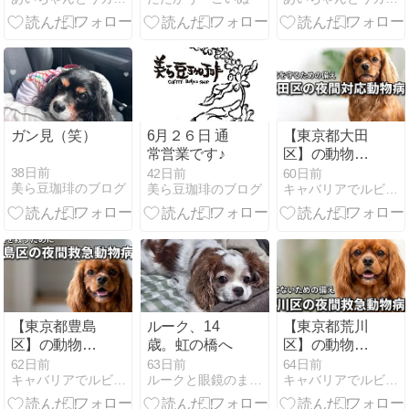
ガン見（笑）
6月２６日 通
【東京都大田
常営業です♪
区】の動物病
院で夜間対応
38日前
42日前
60日前
美ら豆珈琲のブログ
美ら豆珈琲のブログ
キャバリアでルビーなコジロウの犬生ブログ-前立腺ガンを克服-
しているの
は？愛犬を守
るために準備
万端にしてお
こう！
【東京都豊島
ルーク、14
【東京都荒川
区】の動物病
歳。虹の橋へ
区】の動物病
院で夜間救急
院で夜間救急
62日前
63日前
64日前
キャバリアでルビーなコジロウの犬生ブログ-前立腺ガンを克服-
ルークと眼鏡のまったりブログ
キャバリアでルビーなコジロウの犬生ブログ-前立腺ガンを克服-
OKはココ！愛
OKはココ！万
犬を救うため
が一の事態に