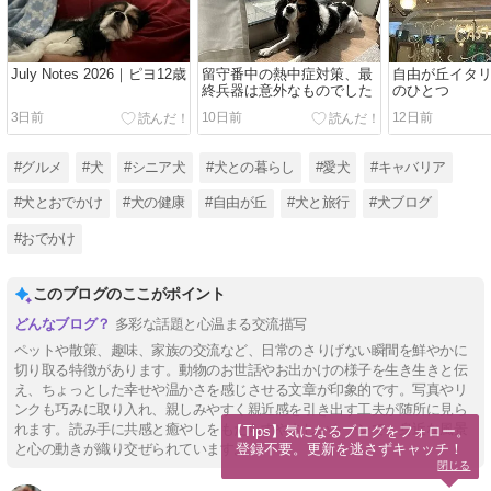
July Notes 2026｜ピヨ12歳
留守番中の熱中症対策、最
自由が丘イタ
終兵器は意外なものでした
のひとつ
3日前
10日前
12日前
#グルメ
#犬
#シニア犬
#犬との暮らし
#愛犬
#キャバリア
#犬とおでかけ
#犬の健康
#自由が丘
#犬と旅行
#犬ブログ
#おでかけ
このブログのここがポイント
多彩な話題と心温まる交流描写
ペットや散策、趣味、家族の交流など、日常のさりげない瞬間を鮮やかに
切り取る特徴があります。動物のお世話やお出かけの様子を生き生きと伝
え、ちょっとした幸せや温かさを感じさせる文章が印象的です。写真やリ
ンクも巧みに取り入れ、親しみやすく親近感を引き出す工夫が随所に見ら
れます。読み手に共感と癒やしをもたらすやさしいトーンで、身近な風景
【Tips】気になるブログをフォロー。

登録不要。更新を逃さずキャッチ！
と心の動きが織り交ぜられています。
閉じる