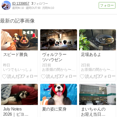
1339857
3
週間IN:
10
週間OUT:
90
月間IN:
10
最新の記事画像
スピード勝負
ヴォルフラー
足場あるよ
ツハウゼン
昨日
2日前
2日前
いつでもいっしょ
お茶畑の間から〜Ke-yaki Pottery
お茶畑の間から〜Ke-yaki Pottery
July Notes
夏の姿に変身
まいちゃんの
2026｜ピヨ12
お迎え当日の