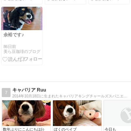
にチェックし
慌てないため
ておくべし！
に要チェッ
ク！
余裕です♪
86日前
美ら豆珈琲のブログ
キャバリア Ruu
7
2014年10月18日に生まれたキャバリアキングチャールズスパニエルの男の子ですよろしくお願いします(o^^o)
数年ぶりにこんにちは(○
ぼくのベイブ
今日も