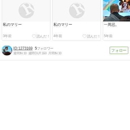
私のマリー
私のマリー
一周忌。
3年前
4年前
5年前
1273169
5
週間IN:
10
週間OUT:
160
月間IN:
10