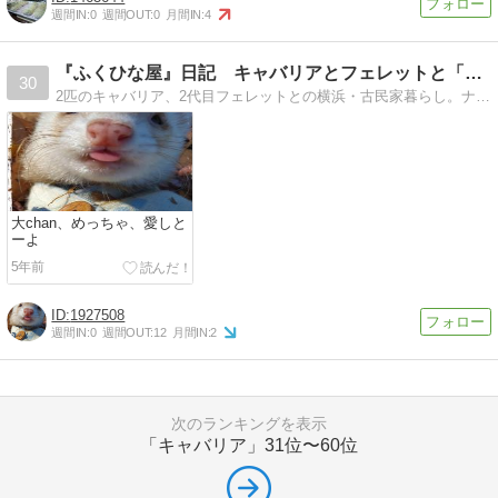
週間IN:
0
週間OUT:
0
月間IN:
4
『ふくひな屋』日記 キャバリアとフェレットと「おうちゴハン」
30
2匹のキャバリア、2代目フェレットとの横浜・古民家暮らし。ナチュラル・フードコーディネーターが提案する毎日の「おうちゴハン」「おうちCafe」
大chan、めっちゃ、愛しと
ーよ
5年前
1927508
週間IN:
0
週間OUT:
12
月間IN:
2
次のランキングを表示
「キャバリア」
31位〜60位