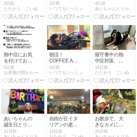
歳
お話しです♪
3日前
3日前
4日前
いつでもいっしょ
たたかう こいぬ
あいちゃんとリカちゃん
熱中症にお気
朝活！
留守番中の熱
を付けてお過
COFFEE AND
中症対策、最
ごしください
BAKED
終兵器は意外
5日前
5日前
10日前
お茶畑の間から〜Ke-yaki Pottery
いつでもいっしょ
たたかう こいぬ
LOCASA ロカ
なものでした
ーサ
あいちゃんの
自由が丘イタ
お散歩で、大
誕生日とリカ
リアンの老舗
きなカメに遭
ちゃんの命日
のひとつ
遇！
11日前
12日前
25日前
あいちゃんとリカちゃん
たたかう こいぬ
あいちゃんとリカちゃん