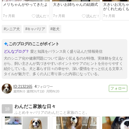
メリちゃんがやってきたよ
大きいお姉ちゃんの結婚式
大きいお兄ち
がくれたぬく
7ヶ月前
7ヶ月前
7ヶ月前
#シニア犬
#キャバリア
#老犬
このブログのここがポイント
愛と知識をバランス良く盛り込んだ情報発信
犬のシニア化や健康問題について温かく伝えるのが特徴。実体験を交えな
がら、飼い主さんが気づきやすいポイントやケアのヒントを分かりやすく
紹介している。犬と暮らす日々の幸せや、深い愛情をそっと伝える文章ス
タイルが魅力で、多くの人に寄り添った内容になっている。
2132165
4
週間IN:
0
週間OUT:
110
月間IN:
20
わんだこ家族な日々
18
ふとめキャバリアのわんだこと家族のこと。