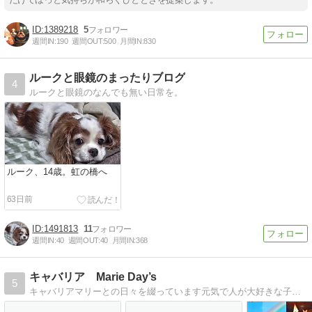
1389218
5
週間IN:
190
週間OUT:
500
月間IN:
830
ルークと眼鏡のまったりブログ
4
ルークと眼鏡のなんでも無い日常を。
ルーク、14歳。虹の橋へ
63日前
1491813
11
週間IN:
40
週間OUT:
40
月間IN:
368
キャバリア Marie Day’s
5
キャバリアマリーとの日々を綴っています元気で人が大好きな子です