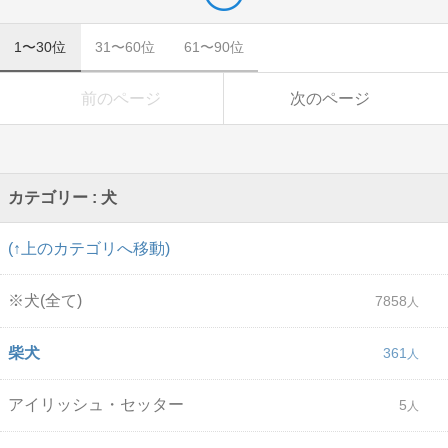
1〜30位
31〜60位
61〜90位
前のページ
次のページ
カテゴリー : 犬
(↑上のカテゴリへ移動)
※犬(全て)
7858
柴犬
361
アイリッシュ・セッター
5