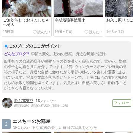
ご無沙汰しておりました＆
今期最強寒波襲来
お久し振りで
へそ天
15日前
1年6ヶ月前
1年8ヶ月前
このブログのここがポイント
季節の変化、動物の観察、身近な風景の記録
四季折々の自然の様子や動物たちの姿を温かく綴るもので、雪や花、野鳥
の様子を写真と共に紹介しています。特にウィンタースポーツや野鳥の巣
箱の様子など、身近な自然に触れながら季節の移ろいを楽しむ要素にあふ
れています。写真や文章も落ち着いたトーンで、丁寧に日々の変化や動物
たちの素敵な瞬間を綴っています。気負わずに自然の美しさに触れること
ができる内容となっています。
1762877
16
週間IN:
370
週間OUT:
230
月間IN:
1250
エスちーのお部屋
2
NFCもね・るな姉妹の楽しい毎日の写真をどうぞ