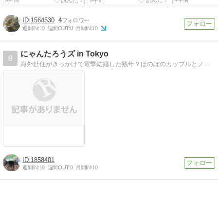
1564530
4
週間IN:
10
週間OUT:
0
月間IN:
10
にゃんたろうズ in Tokyo
8
海外赴任がきっかけで電撃結婚した熟年？ほのぼのカップルとノルウェージャンとの生活を、妻のポポが綴ります。
1858401
週間IN:
10
週間OUT:
0
月間IN:
10