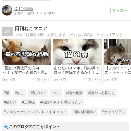
1433685
週間IN:
0
週間OUT:
6
月間IN:
2
日刊ねこマニア
24
ブログは毎朝7時に更新します。私たちの家族、サイベリアンとノルウェージャンフォレストキャット2匹と一緒に、新しい一日を幸せな気分でスタートしませんか？猫を愛する人のための、心が温まる場所を目指しています。
1匹だけ明後日の方向
あなたのスマホ、猫の鼻で
【ノルウェー
へ！？愛すべき猫の不思議
ロック解除できるかも！？
ストキャット
な行動と、その裏に隠され
猫の「鼻紋（びもん）」に
実】大きくな
5ヶ月前
5ヶ月前
5ヶ月前
た秘密
隠された驚きの科学
ある？
#猫
#ねこ
#猫ブログ
#ネコ
#猫の健康
#猫のいる暮らし
#猫好き
#三毛猫
#猫好きさんと繋がりたい
#ノルウェージャンフォレストキャット
#猫の多頭飼い
#サイベリアン
このブログのここがポイント