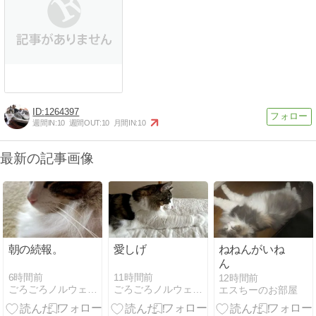
1264397
週間IN:
10
週間OUT:
10
月間IN:
10
最新の記事画像
朝の続報。
愛しげ
ねねんがいね
ん
6時間前
11時間前
12時間前
ごろごろノルウェージャンとの、のんびり日常
ごろごろノルウェージャンとの、のんびり日常
エスちーのお部屋