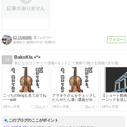
1546086
1
週間IN:
0
週間OUT:
10
月間IN:
5
BakuKla +*+
19
気になるコンサート情報+ネットにて無料で聴ける情報+オケ感想+猫+100均その他モロモロ感想ブログ*
こっちのblogも見てみてね
アマオケさんをチェックし
【ショート動
~~~യꕤ
たらやたら凄い選曲が出て
ージックを流
来たので、まとめ感想動画
る動画完結し
1年5ヶ月前
1年5ヶ月前
1年5ヶ月前
にしました♪
(メンデルスゾ
1番の話)
このブログのここがポイント