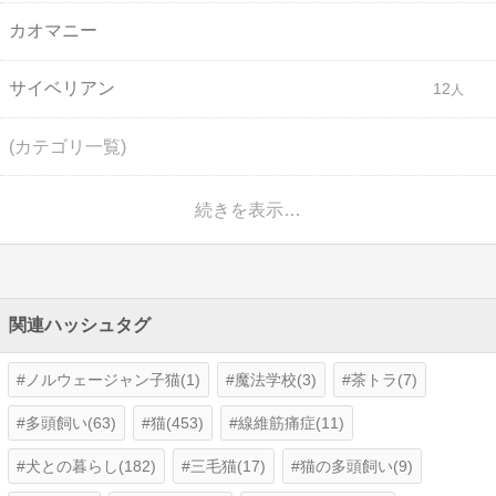
カオマニー
サイベリアン
12
(カテゴリ一覧)
続きを表示…
関連ハッシュタグ
ノルウェージャン子猫(1)
魔法学校(3)
茶トラ(7)
多頭飼い(63)
猫(453)
線維筋痛症(11)
犬との暮らし(182)
三毛猫(17)
猫の多頭飼い(9)