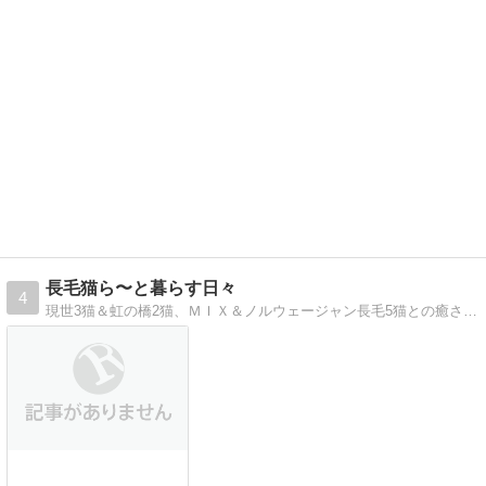
長毛猫ら〜と暮らす日々
4
現世3猫＆虹の橋2猫、ＭＩＸ＆ノルウェージャン長毛5猫との癒される日々♪