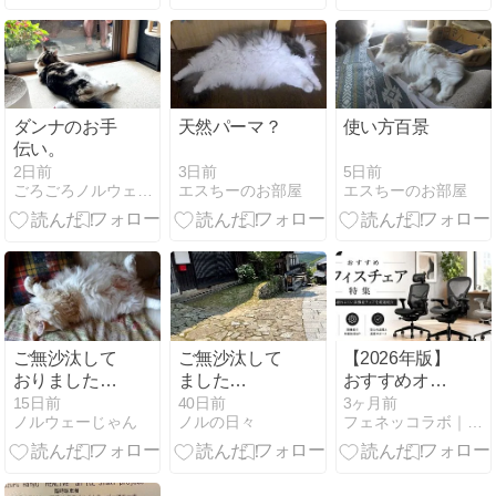
ダンナのお手
天然パーマ？
使い方百景
伝い。
3日前
5日前
2日前
エスちーのお部屋
エスちーのお部屋
ごろごろノルウェージャンとの、のんびり日常
ご無沙汰して
ご無沙汰して
【2026年版】
おりました＆
ました…
おすすめオフ
へそ天
ィスチェア特
15日前
40日前
3ヶ月前
ノルウェーじゃん
ノルの日々
フェネッコラボ｜猫とフェレットの飼育〜趣味ブログ
集｜長時間で
も疲れにくい
高機能チェア
を厳選紹介