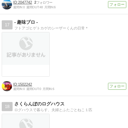
2047742
2
週間IN:
0
週間OUT:
48
月間IN:
6
- 趣味ブロ -
17
フトアゴヒゲトカゲのシーザーくんの日常＊
1502242
週間IN:
0
週間OUT:
0
月間IN:
6
さくらんぼのログハウス
18
ログハウスで暮らす、夫婦とふたごとねこ１匹