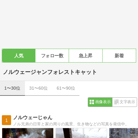
人気
フォロー数
急上昇
新着
ノルウェージャンフォレストキャット
1〜30位
31〜60位
61〜90位
画像表示
文字表示
ノルウェーじゃん
1
ノル兄弟の日常と家の周りの風景、生き物などの写真を発信中。