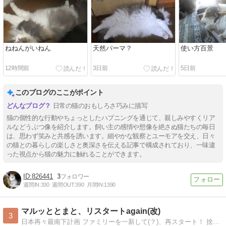
ねねんがいねん
天然パーマ？
使い方百景
12時間前
3日前
5日前
このブログのここがポイント
日常の猫のおもしろさ巧みに描写
猫の個性的な行動やちょっとしたハプニングを通じて、親しみやすくリア
ルなどうぶつ像を紹介します。飼い主の感情や想像を絶さぬ猫たちの毎日
は、思わず笑みと共感を誘います。細やかな観察とユーモアを交え、日々
の猫との暮らしの楽しさと奥深さを伝える記事で構成されており、一味違
った視点から猫の魅力に触れることができます。
826441
3
週間IN:
330
週間OUT:
390
月間IN:
1390
マルッととまと、リスタートagain(改)
3
日本再々最南下計画 ファミリーを一新して(？)、再スタート！ 捨てる神あれば拾う神あり。おかーちゃんと娘猫二人の珍生活（笑）。