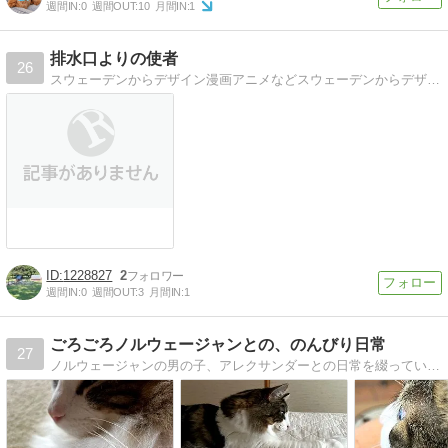
週間IN:
0
週間OUT:
10
月間IN:
1
排水口よりの使者
26
スウェーデンからデザイン漫画アニメなどスウェーデンからデザインやマンガ・アニメや動物のことなどなど。
1228827
2
週間IN:
0
週間OUT:
3
月間IN:
1
ごろごろノルウェージャンとの、のんびり日常
27
ノルウェージャンの男の子、アレクサンダーとの日常を綴っています。