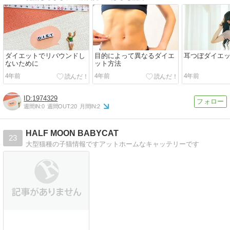
ダイエットでリバウンドし
目的によって異なるダイエ
耳つぼダイエ
ないために
ット方法
4年前
4年前
4年前
1974329
週間IN:
0
週間OUT:
20
月間IN:
2
HALF MOON BABYCAT
23
大型猫種の子猫情報ですアットホームなキャッテリーです