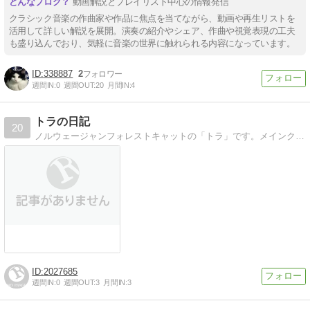
動画解説とプレイリスト中心の情報発信
クラシック音楽の作曲家や作品に焦点を当てながら、動画や再生リストを
活用して詳しい解説を展開。演奏の紹介やシェア、作曲や視覚表現の工夫
も盛り込んでおり、気軽に音楽の世界に触れられる内容になっています。
338887
2
週間IN:
0
週間OUT:
20
月間IN:
4
トラの日記
20
ノルウェージャンフォレストキャットの「トラ」です。メインクイーン＆サイベリアンも混じってる雑種にゃ！2010年8月産まれ♂普段の日常を撮りたくて、いわゆるVlogのような感じの動画です。
2027685
週間IN:
0
週間OUT:
3
月間IN:
3