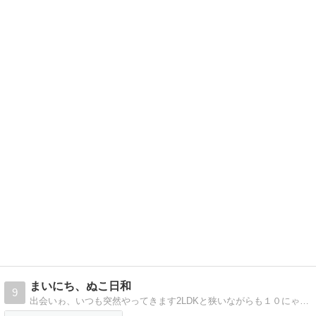
まいにち、ぬこ日和
9
出会いゎ、いつも突然やってきます2LDKと狭いながらも１０にゃん子とのドタバタ日記