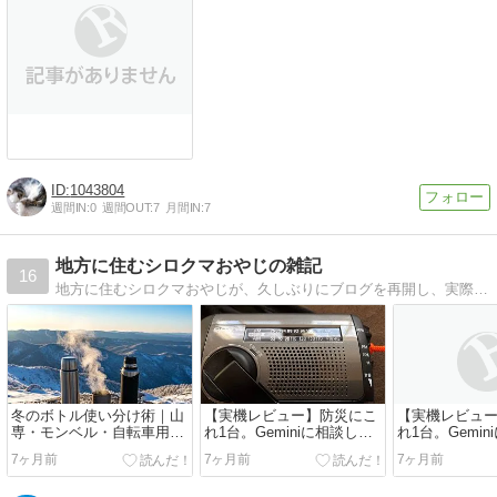
【Tips】気になるブログをフォロー。

登録不要。更新を逃さずキャッチ！
閉じる
1043804
週間IN:
0
週間OUT:
7
月間IN:
7
地方に住むシロクマおやじの雑記
16
地方に住むシロクマおやじが、久しぶりにブログを再開し、実際に使っている物を紹介。使っていない物は紹介していない。ほか雑感など綴って行く予定です。ら
冬のボトル使い分け術｜山
【実機レビュー】防災にこ
【実機レビュ
専・モンベル・自転車用を
れ1台。Geminiに相談して
れ1台。Gemi
シーンで割り切る24枚の記
選んだ「後悔しない防災ラ
選んだ「後悔
7ヶ月前
7ヶ月前
7ヶ月前
録
ジオ」の正体
ジオ」の正体