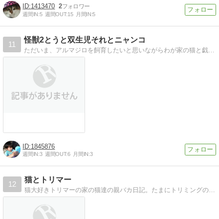
1413470
2
週間IN:
5
週間OUT:
15
月間IN:
5
怪獣2とうと双生児それとニャンコ
11
ただいま、アルマジロを飼育したいと思いながらわが家の猫と戯れて日々育児奮闘中で、これから産まれてくる"双子ちゃん"を含めた 4児のMamaになるものです。
1845876
週間IN:
3
週間OUT:
6
月間IN:
3
猫とトリマー
12
猫大好きトリマーの家の猫達の親バカ日記。たまにトリミングの事や猫の里親探しも。