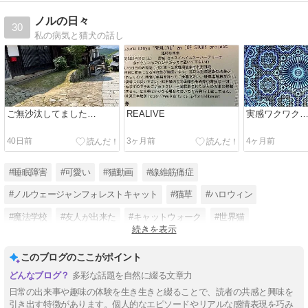
ノルの日々
30
私の病気と猫犬の話し
ご無沙汰してました…
REALIVE
実感ワクワク
40日前
3ヶ月前
4ヶ月前
#睡眠障害
#可愛い
#猫動画
#線維筋痛症
#ノルウェージャンフォレストキャット
#猫草
#ハロウィン
#魔法学校
#友人が出来た
#キャットウォーク
#世界猫
続きを表示
#ミー介ママさん
このブログのここがポイント
多彩な話題を自然に綴る文章力
日常の出来事や趣味の体験を生き生きと綴ることで、読者の共感と興味を
引き出す特徴があります。個人的なエピソードやリアルな感情表現を巧み