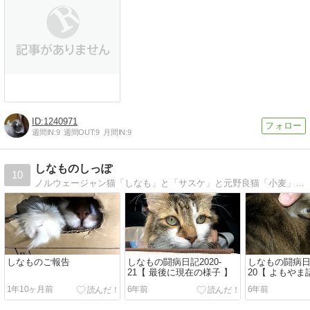
1240971
週間IN:
9
週間OUT:
9
月間IN:
9
しなものしっぽ
10
ノルウェージャン猫「しなも」と「サスケ」と元野良猫「小麦」の何気な〜い日常の写真創作日記。クスッとしたり、ほんわかしていただけると嬉しいな♪
しなものご報告
しなもの闘病日記2020-
しなもの闘病日記
21【 最後に現在の様子 】
20【 よもやま
1年10ヶ月前
6年前
6年前