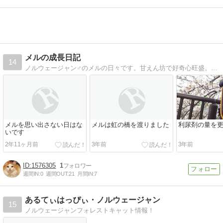
メルの成長日記
14
ノルウェージャン♂のメルの日々です。甘えん坊で好奇心旺盛。でもビビりな猫です。
メルを思い出さない日はな
メルは虹の橋を渡りました
利尿剤の量を
いです
2年11ヶ月前
3年前
3年前
1576305
1
週間IN:
0
週間OUT:
21
月間IN:
7
あるてぃはっぴぃ・ノルウェージャン
15
ノルウェージャンフォレストキャット情報！