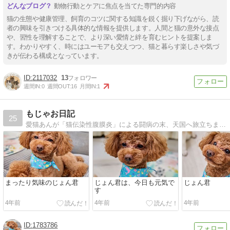
動物行動とケアに焦点を当てた専門的内容
猫の生態や健康管理、飼育のコツに関する知識を鋭く掘り下げながら、読
者の興味を引きつける具体的な情報を提供します。人間と猫の意外な接点
や、習性を理解することで、より深い愛情と絆を育むヒントを提案しま
す。わかりやすく、時にはユーモアも交えつつ、猫と暮らす楽しさや気づ
きが伝わる構成となっています。
2117032
13
週間IN:
0
週間OUT:
16
月間IN:
1
もじゃお日記
25
愛猫あんが「猫伝染性腹膜炎」による闘病の末、天国へ旅立ちました。残された家族と愛犬はな、新しく家族となった愛猫大福との生活を綴っていきたいと思います。
まったり気味のじょん君
じょん君は、今日も元気で
じょん君
す
4年前
4年前
4年前
1783786