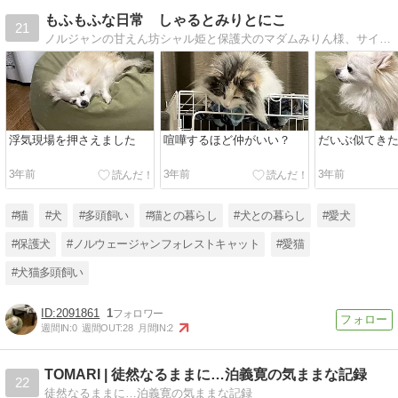
もふもふな日常 しゃるとみりとにこ
21
ノルジャンの甘えん坊シャル姫と保護犬のマダムみりん様、サイベリアンの気まぐれにこちの日々をお届けします。多頭飼いって大変だけど幸せ。3人の可愛さが全国に広がりますように！！
浮気現場を押さえました
喧嘩するほど仲がいい？
だいぶ似てきた
3年前
3年前
3年前
#猫
#犬
#多頭飼い
#猫との暮らし
#犬との暮らし
#愛犬
#保護犬
#ノルウェージャンフォレストキャット
#愛猫
#犬猫多頭飼い
2091861
1
週間IN:
0
週間OUT:
28
月間IN:
2
TOMARI | 徒然なるままに…泊義寛の気ままな記録
22
徒然なるままに…泊義寛の気ままな記録