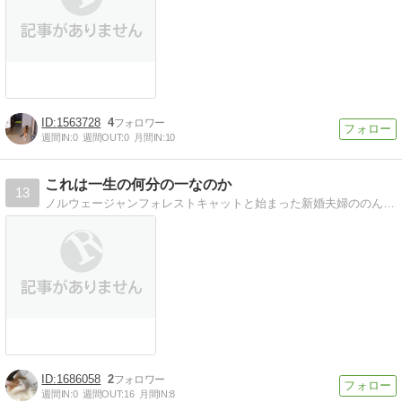
1563728
4
週間IN:
0
週間OUT:
0
月間IN:
10
これは一生の何分の一なのか
13
ノルウェージャンフォレストキャットと始まった新婚夫婦ののんびりまったり猫ブログ。
1686058
2
週間IN:
0
週間OUT:
16
月間IN:
8