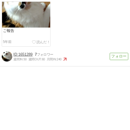
ご報告
5年前
1651289
7
週間IN:
50
週間OUT:
60
月間IN:
240