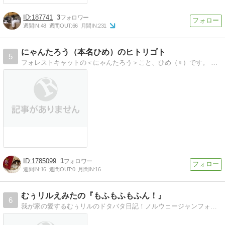
187741
3
週間IN:
48
週間OUT:
66
月間IN:
231
にゃんたろう（本名ひめ）のヒトリゴト
5
フォレストキャットの＜にゃんたろう＞こと、ひめ（♀）です。 おかんと気ままに暮らしています。 たまにやっかいなヒトが出没するけど遊んでくれるから好きなんよ。
1785099
1
週間IN:
16
週間OUT:
0
月間IN:
16
むぅリルえみたの『もふもふもふん！』
6
我が家の愛するむぅリルのドタバタ日記！ノルウェージャンフォレストキャットの仲良し兄妹です！