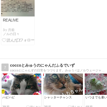
REALIVE
3ヶ月前
ノルの日々
coccoとみゅうのにゃんだふるでいず
7
coccoとにゃんずの日常をつづります。みゅう♂はノルウェージャンでもも♀はメインクーンです。
ハピハピ
シャッターチャンス
いつまでも暑
3年前
3年前
4年前