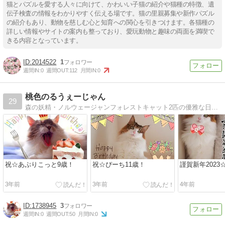
猫とパズルを愛する人々に向けて、かわいい子猫の紹介や猫種の特徴、遺
伝子検査の情報をわかりやすく伝える場です。猫の里親募集や新作パズル
の紹介もあり、動物を慈しむ心と知育への関心を引きつけます。各猫種の
詳しい情報やサイトの案内も整っており、愛玩動物と趣味の両面を満喫で
きる内容となっています。
2014522
1
週間IN:
0
週間OUT:
112
月間IN:
0
桃色のるうぇーじゃん
29
森の妖精・ノルウェージャンフォレストキャット2匹の優雅な日常…と思いきや、猫の皮をかぶったタヌキと子ザルの奮闘記。
祝☆あぷりこっと9歳！
祝☆ぴーち11歳！
謹賀新年2023
3年前
3年前
4年前
1738945
3
週間IN:
0
週間OUT:
50
月間IN:
0