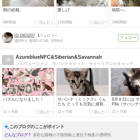
朝の続報。
愛しげ
病院へ。
6時間前
11時間前
34時間前
1853207
1
週間IN:
0
週間OUT:
290
月間IN:
0
AzureblueNFC&Siberian&Savannah
28
ノルウェージャン、サバンナキャット、サイベリアンのキャッテリーです。ヨーロッパから来てくれた親猫たちによりすばらしい子猫が生まれています。
パズルになりました！
サバンナ（ミックス）くん
8月８日には 
たち とっても元気に成長し
F8a（サバン
ています。
子猫が生まれ
11ヶ月前
11ヶ月前
11ヶ月前
このブログのここがポイント
多彩な猫種の子猫情報と遺伝子検査の透明性