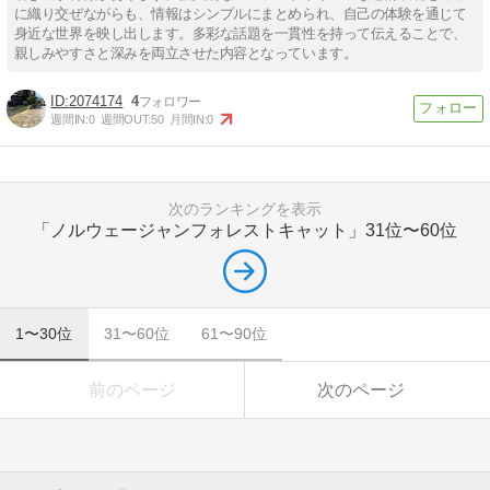
に織り交ぜながらも、情報はシンプルにまとめられ、自己の体験を通じて
身近な世界を映し出します。多彩な話題を一貫性を持って伝えることで、
親しみやすさと深みを両立させた内容となっています。
2074174
4
週間IN:
0
週間OUT:
50
月間IN:
0
次のランキングを表示
「ノルウェージャンフォレストキャット」
31位〜60位
1〜30位
31〜60位
61〜90位
前のページ
次のページ