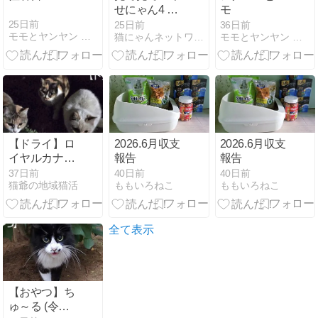
せにゃん4 今
モ
回は譲渡から
25日前
25日前
36日前
モモとヤンヤン 日々是好日なれ・・・
猫にゃんネットワーク府中
モモとヤンヤン 日々是好日なれ・・・
4年＆いっく
ん
【ドライ】ロ
2026.6月収支
2026.6月収支
イヤルカナン
報告
報告
(令和8年7月)
37日前
40日前
40日前
猫爺の地域猫活
ももいろねこ
ももいろねこ
全て表示
【おやつ】ち
ゅ～る (令和8