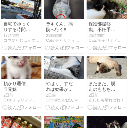
自宅でゆっく
ラキくん、病
保護部屋移
りする時間が
院へ行く‼️
動。不妊手術
多かったな
に備えて
17時間前
21時間前
26時間前
コウ＠たむぱんマニアのマッタリ日記
Cats’チャリティー播磨 猫の保護活動＆TNR
Cats’チャリティー播磨 猫の保護活動＆TNR
預かり通信、
やはり、すだ
またまた、脱
ラ兄妹
れは効果があ
走のももちゃ
るのかも❔
ん
2日前
2日前
2日前
Cats’チャリティー播磨 猫の保護活動＆TNR
コウ＠たむぱんマニアのマッタリ日記
あしたも晴ればれ！