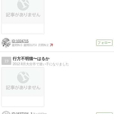
1024715
週間IN:
0
週間OUT:
4
月間IN:
2
行方不明猫〜はるか
19
2012.8月大分市で迷い子になりました
1637104
1