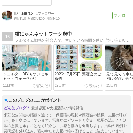
1389702
1
週間IN:
0
週間OUT:
30
月間IN:
10
猫にゃんネットワーク府中
16
フルタイム勤務の社会人が、空いている時間を使い『飼い主のいない猫』のために出来ることを 考えて行動するボランティア団体です。活動内容を報告します！
シェルターDIY★ついにキ
2026年7月26日 譲渡会のご
見て見て☆幸せ
ャットウォークが！
報告
回は譲渡から4
ん
11日前
12日前
25日前
このブログのここがポイント
愛猫譲渡や支援活動の情報発信
多彩な猫関連の話題を通じて、保護猫の現状や譲渡会の模様、支援の呼び
かけを丁寧に伝えています。写真やエピソードを交え、現場の温かさと活
動の意義を余すことなく紹介し、共感と協力を促進します。活動の裏側や
闘病記も盛り込み、猫の幸せと支援の輪を広げることに注力しています。