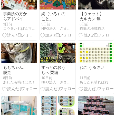
事業所の方か
絢（いろ）の
【ウェット】
らアドバイス
こと。
カルカン 無添
リンゴ酢を❕❕
加 (令和8年8
3日前
5日前
6日前
コウ＠たむぱんマニアのマッタリ日記
NPO法人 ざま野良猫を増やさない会
猫爺の地域猫活
月)
ももちゃん、
ずっとのおう
ねこ うるさい
脱走
ちへ 栗編
11日前
8日前
10日前
あしたも晴ればれ！
あしたも晴ればれ！
NPO法人 ざま野良猫を増やさない会