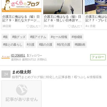
介護王に俺はなる（嘘）日
介護王に俺はなる（嘘）日
介護王に俺は
記７９・新たなステージに
記７８・怪しい日本語マニ
記７７・プレ
移行か
ュアルのヘッジトリマー
ント
16日前
3ヶ月前
4ヶ月前
#猫
#猫グッズ
#猫アイテム
#セール情報
#地域猫
#猫との暮らし
#介護
#親の介護
#在宅介護
#猫動画
206851
1
週間IN:
0
週間OUT:
12
月間IN:
1
まめ猫太郎
24
猫専門まとめブログ猫に特化した記事多数！暇つぶし＆情報収集