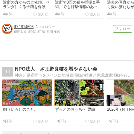
近所の方からのご依頼。ベ
近所で3匹の猫を捕獲＆手
過去の写真か
ランダにくる子猫を保護し
術。でも目撃情報のあった
可愛い猫たち
て飼ってやりたいとのこ
子猫は捕まえられず。どこ
のだからお店
4年前
4年前
4年前
と。ただ平日...
に行っちゃ...
して猫を飼...
1914696
1
週間IN:
0
週間OUT:
70
月間IN:
10
NPO法人 ざま野良猫を増やさない会
14
神奈川県座間市をメインに地域猫活動の推進と保護譲渡活動を行っています。
絢（いろ）のこと。
ずっとのおうちへ 栗編
2026年7月 T
5日前
10日前
15日前