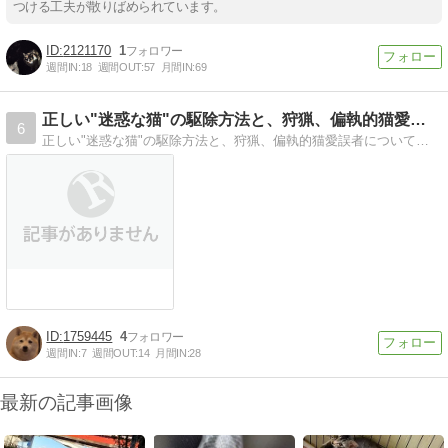
つける工夫が散りばめられています。
2121170
1
週間IN:
18
週間OUT:
57
月間IN:
69
正しい"迷惑な猫"の駆除方法と、狩猟、偏執的猫愛誤者について
6
正しい"迷惑な猫"の駆除方法と、狩猟、偏執的猫愛誤者についての考察ブログ
1759445
4
週間IN:
7
週間OUT:
14
月間IN:
28
最新の記事画像