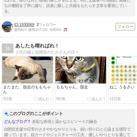
伝わる、静かな絆と地域の優しさを伝える。特に支援者への感謝と島猫た
ちの奮闘を丁寧に綴り、読者に癒しと共感をもたらす文章を重視してい
る。
1930069
2
週間IN:
0
週間OUT:
220
月間IN:
0
あしたも晴ればれ！
26
２匹の猫と自閉症のたかさんの日々
またまた、脱走のももちゃ
ももちゃん、脱走
ねこ うるさい
ん
2日前
8日前
11日前
このブログのここがポイント
多彩な表現と温かなエピソードの融合
自閉症支援や日常のささやかなやりとりを、鋭い切り口と心温まる描写で
綴っています。絵カードやジェスチャーの工夫、優しいやりとりを通じて