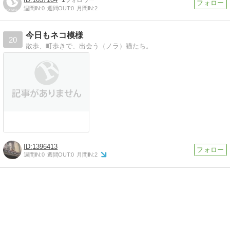
週間IN:
0
週間OUT:
0
月間IN:
2
今日もネコ模様
20
散歩、町歩きで、出会う（ノラ）猫たち。
1396413
週間IN:
0
週間OUT:
0
月間IN:
2