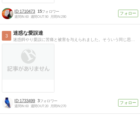
1710473
15
週間IN:
60
週間OUT:
90
月間IN:
280
迷惑な愛誤達
3
迷惑餌やり愛誤に苦痛と被害を与えられました。そういう同じ思いを味わった人と共に愛誤と戦っています。
1733499
3
週間IN:
60
週間OUT:
20
月間IN:
270