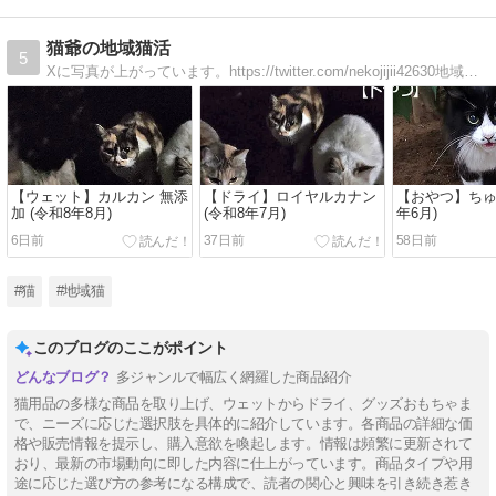
猫爺の地域猫活
5
Xに写真が上がっています。https://twitter.com/nekojijii42630地域猫活ボランティアログ。 ｱﾌｨﾘﾘﾝｸ置き場として活用中。 楽天でお買い物の際は踏んでってね！
【ウェット】カルカン 無添
【ドライ】ロイヤルカナン
【おやつ】ちゅ
加 (令和8年8月)
(令和8年7月)
年6月)
6日前
37日前
58日前
#猫
#地域猫
このブログのここがポイント
多ジャンルで幅広く網羅した商品紹介
猫用品の多様な商品を取り上げ、ウェットからドライ、グッズおもちゃま
で、ニーズに応じた選択肢を具体的に紹介しています。各商品の詳細な価
格や販売情報を提示し、購入意欲を喚起します。情報は頻繁に更新されて
おり、最新の市場動向に即した内容に仕上がっています。商品タイプや用
途に応じた選び方の参考になる構成で、読者の関心と興味を引き続き惹き