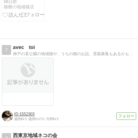
年6月)
58日前
猫爺の地域猫活
avec toi
7
神戸の某公園の地域猫や、うちの猫のお話。里親募集もあるかもしれないです。
1552303
週間IN:
5
週間OUT:
0
月間IN:
5
西東京地域ネコの会