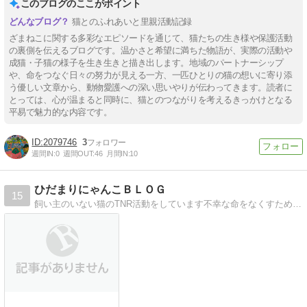
このブログのここがポイント
猫とのふれあいと里親活動記録
ざまねこに関する多彩なエピソードを通じて、猫たちの生き様や保護活動
の裏側を伝えるブログです。温かさと希望に満ちた物語が、実際の活動や
成猫・子猫の様子を生き生きと描き出します。地域のパートナーシップ
や、命をつなぐ日々の努力が見える一方、一匹ひとりの猫の想いに寄り添
う優しい文章から、動物愛護への深い思いやりが伝わってきます。読者に
とっては、心が温まると同時に、猫とのつながりを考えるきっかけとなる
平易で魅力的な内容です。
2079746
3
週間IN:
0
週間OUT:
46
月間IN:
10
ひだまりにゃんこＢＬＯＧ
15
飼い主のいない猫のTNR活動をしています不幸な命をなくすために、殺処分ゼロへの近道です。