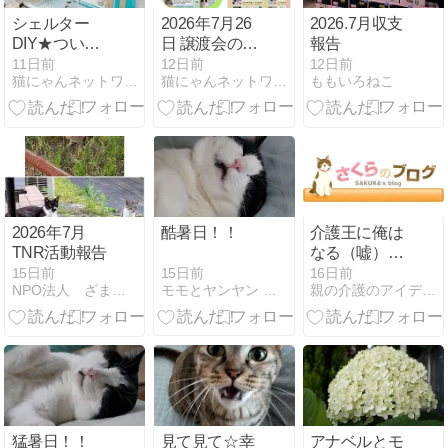
シェルター
2026年7月26
2026.7月収支
DIY★ついに
日 譲渡会のご
報告
キャットウォ
報告
11日前
12日前
12日前
猫にゃんネットワーク府中
猫にゃんネットワーク府中
ももいろねこ
ークが！
2026年7月
酷暑日！！
介護王に俺は
TNR活動報告
なる（嘘）日
記７９・新た
15日前
15日前
16日前
モモとヤンヤン 日々是好日なれ・・・
NPO法人 ざま野良猫を増やさない会
親の介護のアイデア日記と猫の情報やグッズとお役立ち商品の紹介
なステージに
移行か
猛暑日！！
見て見て☆幸
アナベルとモ