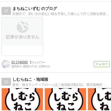
まちねこいずむ のブログ
12
京都市で、飼い主の居ない猫を手術して減らして行く活動を推奨しています。主に、広報活動、セミナー開催、チャリティライブ開催を行っています。
【Tips】気になるブログをフォロー。

登録不要。更新を逃さずキャッチ！
閉じる
1746092
1
週間IN:
0
週間OUT:
16
月間IN:
16
しむらねこ・地域猫
13
新米・猫ボランティアのへっぽこ地域猫活動日記。東京板橋区・志村坂上をママチャリで東奔西走。失敗しながら成長するのだ！