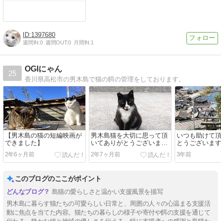
1397680
週間IN:
0
週間OUT:
0
月間IN:
1
OGIにゃん
25
香川県高松市の男木島で猫の餌の管理をしております。
【男木島の猫の短編映画が
男木島猫を大切に思って頂
いつも助けて
できました】
いてありがとうございま
とうございま
す。
2年6ヶ月前
2年7ヶ月前
3年前
このブログのここがポイント
島猫の愛らしさと温かい支援風景を描写
男木島に暮らす猫たちの可愛らしい日常と、周囲の人々の心温まる支援活
動に焦点を当てた内容。猫たちの暮らしの様子や寄付や餌の支援を通じて