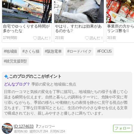
自宅でゆっくりする時間が
やはり、すだれは効果があ
事業所の方か
多かったな
るのかも❔
リンゴ酢を❕❕
17時間前
2日前
3日前
#地域猫
#さくら猫
#阪急電車
#ロードバイク
#FOCUS
#就労支援B型
このブログのここがポイント
季節の変化と地域猫に焦点
日常の一コマと気候の変化を丁寧に描写し、地域猫たちの様子を通じて心
温まる瞬間を伝えます。自然と暮らしの調和をテーマに、危険や不安に寄
り添いながらも、季節の移ろいや動物たちの表情を静かに見守る視点が際
立ちます。丁寧な日常描写とともに、生活の中の小さな幸せを伝える文章
で構成されており、親しみやすさと優しさに満ちています。
1274633
7
週間IN:
60
週間OUT:
294
月間IN:
234