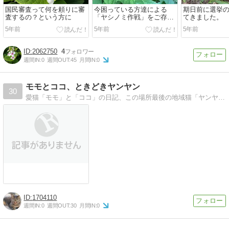
国民審査って何を頼りに審
今困っている方達による
期日前に選挙
査するの？という方に
「ヤシノミ作戦」をご存知
てきました。
ですか？
5年前
5年前
5年前
2062750
4
週間IN:
0
週間OUT:
45
月間IN:
0
モモとココ、ときどきヤンヤン
30
愛猫「モモ」と「ココ」の日記、この場所最後の地域猫「ヤンヤン」の日記サイト
1704110
週間IN:
0
週間OUT:
30
月間IN:
0