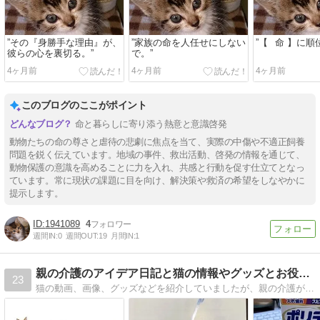
”その『身勝手な理由』が、
”家族の命を人任せにしない
”【⠀命 】に順
彼らの心を裏切る。”
で。”
4ヶ月前
4ヶ月前
4ヶ月前
このブログのここがポイント
命と暮らしに寄り添う熱意と意識啓発
動物たちの命の尊さと虐待の悲劇に焦点を当て、実際の中傷や不適正飼養
問題を鋭く伝えています。地域の事件、救出活動、啓発の情報を通じて、
動物保護の意識を高めることに力を入れ、共感と行動を促す仕立てとなっ
ています。常に現状の課題に目を向け、解決策や救済の希望をしなやかに
提示します。
1941089
4
週間IN:
0
週間OUT:
19
月間IN:
1
親の介護のアイデア日記と猫の情報やグッズとお役立ち商品の紹介
23
猫の動画、画像、グッズなどを紹介していましたが、親の介護が始まって記録に残すために介護日記も始めました。