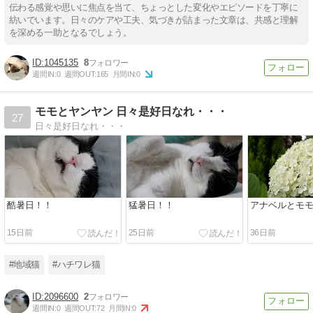
伝わる感覚や思いに焦点を当て、ちょっとした変化やエピソードを丁寧に
紡いでいます。日々のケアや工夫、気づきが詰まった文章は、共感と理解
を深める一助となるでしょう。
1045135
8
週間IN:
0
週間OUT:
165
月間IN:
0
モモとヤンヤン 日々是好日なれ・・・
27
日々是好日なれ・・・
酷暑日！！
猛暑日！！
アナベルとモ
15日前
25日前
36日前
#地域猫
#ハチワレ猫
2096600
2
週間IN:
0
週間OUT:
72
月間IN:
0