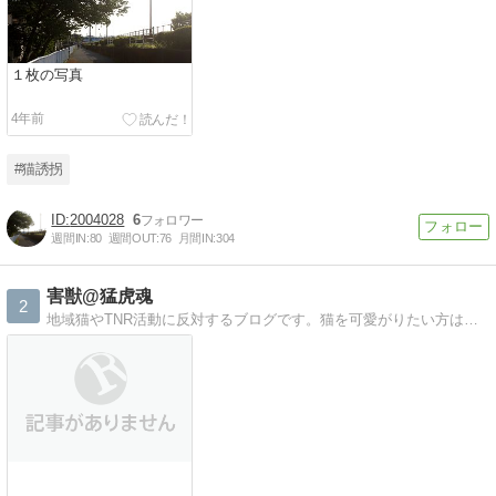
１枚の写真
4年前
#猫誘拐
2004028
6
週間IN:
80
週間OUT:
76
月間IN:
304
害獣@猛虎魂
2
地域猫やTNR活動に反対するブログです。猫を可愛がりたい方は室内飼育をすべきだし猫愛好家もそれを推奨すべきです。