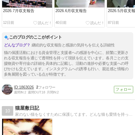
2026.7月収支報告
2026.6月収支報告
2026.5月収支
12日前
40日前
87日前
このブログのここがポイント
継続的な収支報告と感謝の気持ちを伝える詳細性
猫の保護活動における資金管理と支援者への感謝を中心に、頻繁に更新さ
れる収支報告を通じて透明性を持って現状を伝えています。各月ごとの支
援物資や寄付金の詳細を具体的に記載し、活動の進捗や必要な支援への呼
びかけも交えています。インスタグラムへの誘導も行い、親近感と情報の
多角展開を図っている点が特徴です。
1863026
2
週間IN:
2
週間OUT:
18
月間IN:
2
猫屋敷日記
10
家のない猫をなくすために保護してます。どんな猫も愛情を持って接すると心を開いてくれます。