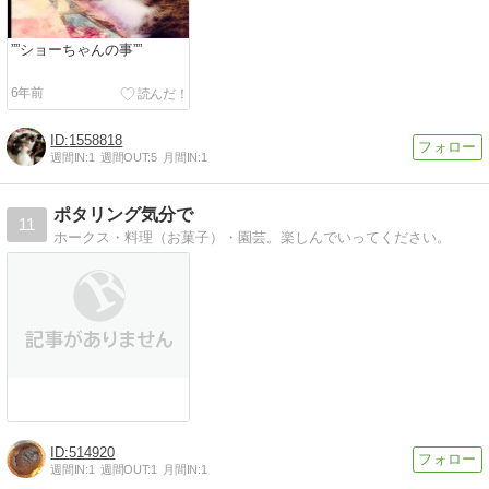
””ショーちゃんの事””
6年前
1558818
週間IN:
1
週間OUT:
5
月間IN:
1
ポタリング気分で
11
ホークス・料理（お菓子）・園芸。楽しんでいってください。
514920
週間IN:
1
週間OUT:
1
月間IN:
1