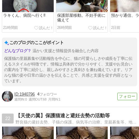
ラキくん、病院へ行く‼️
保護部屋移動。不妊手術に
預かり通信、
備えて
21時間前
26時間前
2日前
このブログのここがポイント
温かい支援と情報提供を融合した内容
保護猫の里親募集や活動報告を中心に、猫の可愛らしさや成長を丁寧に伝
えるスタイルが特徴です。情報は具体的で分かりやすく、支援やお見合い
の案内を丁寧に紹介し、親しみやすさと真剣さを兼ね備えています。リア
ルな猫の姿や日常の温かさを伝えることで、共感と支援を促す内容となっ
ています。
1940796
4
週間IN:
0
週間OUT:
68
月間IN:
1
【天使の翼】保護猫達と避妊去勢の活動等
22
野良猫の避妊去勢、子猫の保護、病気等の治療、里親募集等、地域猫活動をしています。