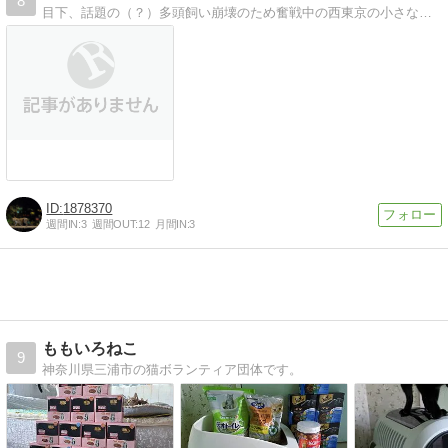
8
目下、話題の（？）多頭飼い崩壊のため奮戦中の西東京の小さな団体。通常は子猫の保護や譲渡、成猫のTNR活動に邁進。市役所と協働。会員＆寄付はいつも募集中です！
1878370
週間IN:
3
週間OUT:
12
月間IN:
3
ももいろねこ
9
神奈川県三浦市の猫ボランティア団体です。