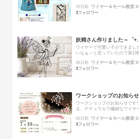
ベント詳細】🗓 日時： 7月9日(木)～
33日前
ワイヤー＆モール教室 D
3
妖精さん作りました～゜+.・꒰ঌ
ワイヤーで可愛い子ができまし
いなぁ～と思っていたので第1弾
今朝起きたときに妖精さんを見に
46日前
ワイヤー＆モール教室 D
3
ワークショップのお知らせ(*ฅ́
ワークショップのお知らせです
る、ナチュラルで繊細なワイヤ
ーは驚くほど軽いので、着けてい
56日前
ワイヤー＆モール教室 D
3