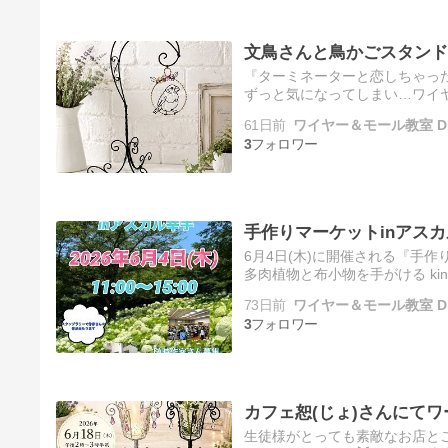
文鳥さんと鳥かごスタンド
『ターミネーターと恋しちゃっ
ずっと気になってしまい…ワイヤ
ヤーでまた作ってみようと思います
61日前
ワイヤー＆モール教室 D
3
手作りマーケットinアスカル幸
6月4日(木)に開催される『手
多肉植物と布小物を手がける ki
雑貨や、日常にそっと寄り添う
73日前
ワイヤー＆モール教室 D
3
カフェ恕(じょ)さんにて
生徒様がとっても素敵なお店と