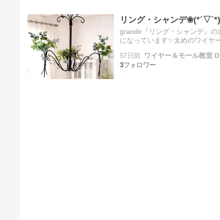
リング・シャンデ❀(*´▽`*
grandir『リング・シャンデ
になっています✨️太めのワイヤ
画鋲📌1つで飾っています大きさ
57日前
ワイヤー＆モール教室 D
3