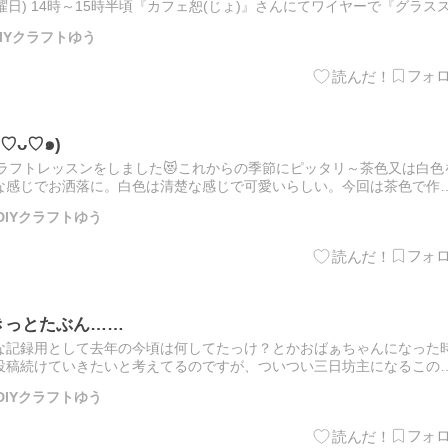
木曜日) 14時～15時半頃『カフェ恕(じょ)』さんにてワイヤーで『グラス
ドルを灯したりお気に入りの植物を飾ったり。日常を…
IYクラフトゆう
♡ᴗ♡๑)
ークラフトレッスンをしました😻これからの季節にピッタリ～茶色又は白色
な感じでお洒落に。白色は清楚な感じで可愛いらしい。今回は茶色で作
インも素敵✨型紙通りにビシッと合わせて作られたのでビッ…
DIYクラフトゆう
きっとたぶん……
な記録用として去年の今頃は何してたっけ？とかおばぁちゃんになった
投稿続けていきたいと考えてるのですが、ついつい三日坊主になるこの
ンスタに投稿したものを遅れて投稿してみますの(ﾉ*°▽°)ﾉ…
DIYクラフトゆう