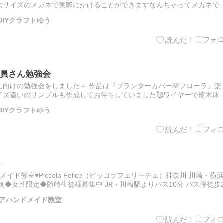
大サイズのメガネで実際にかけることができますなんちゃってメガネで
制作してますので強度はありません。優しく装着✨️または飾る専…
DIYクラフトゆう
員さん勉強会
向けの勉強会をしました～ 作品は『プランターカバー🌸フローラ』楽
イズ違いのサンプルも作成してお待ちしていました🥰ワイヤーで植木鉢
️ 模様を変えてアレンジするのも良さそう!! これからお…
DIYクラフトゆう
ド教室♥Piccola Felice（ピッコラフェリーチェ）神奈川 川崎・横
制◆女性限定◆随時生徒様募集中 JR・川崎駅よりバス10分 バス停徒歩
ケジュールです。 レッスンは…
アハンドメイド教室