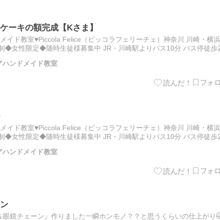
ケーキの額完成【Kさま】
ド教室♥Piccola Felice（ピッコラフェリーチェ）神奈川 川崎・横
制◆女性限定◆随時生徒様募集中 JR・川崎駅よりバス10分 バス停徒歩
徒様作品。ケーキの額が完成しま…
アハンドメイド教室
ド教室♥Piccola Felice（ピッコラフェリーチェ）神奈川 川崎・横
制◆女性限定◆随時生徒様募集中 JR・川崎駅よりバス10分 バス停徒歩
ュールです。 レッスンはリク…
アハンドメイド教室
ン
＆眼鏡チェーン』作りました一瞬ホンモノ？？と思うくらいの仕上がり