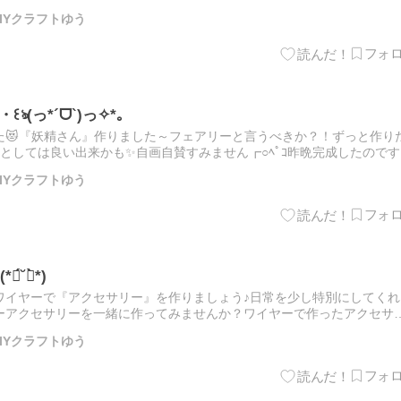
14日(火)🕒 時間： 11:00～18:00…
IYクラフトゆう
(っ*´ᗜ`)っ✧*｡
た😻『妖精さん』作りました～フェアリーと言うべきか？！ずっと作り
としては良い出来かも✨️自画自賛すみません┏○ﾍﾟｺ昨晩完成したのです
行って「おはようꔛ‬ෆ」言ってました😹笑笑あーでも無…
IYクラフトゆう
˘ฅ̀*)
ワイヤーで『アクセサリー』を作りましょう♪日常を少し特別にしてくれ
ーアクセサリーを一緒に作ってみませんか？ワイヤーで作ったアクセサ
ることを忘れてしまうくらい、一日中ずっと快適です♪♪7月10…
IYクラフトゆう