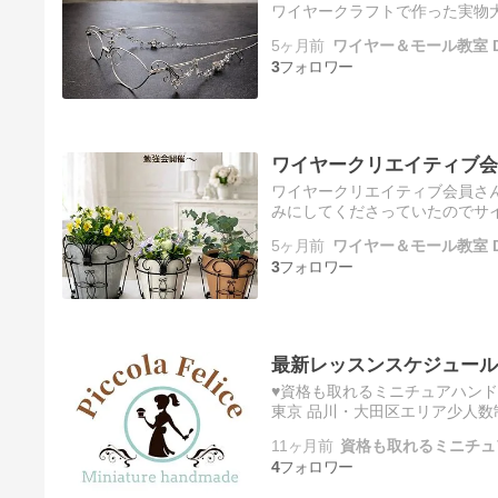
ワイヤークラフトで作った実物
白いwwwただ細めのワイヤーで
5ヶ月前
ワイヤー＆モール教室 
3
ワイヤークリエイティブ会
ワイヤークリエイティブ会員さん
みにしてくださっていたのでサ
周りを飾ると華やかになりますね✨
5ヶ月前
ワイヤー＆モール教室 
3
最新レッスンスケジュール
♥資格も取れるミニチュアハンドメイ
東京 品川・大田区エリア少人数
10月・11月の最新レッスンス
11ヶ月前
資格も取れるミニチュ
4