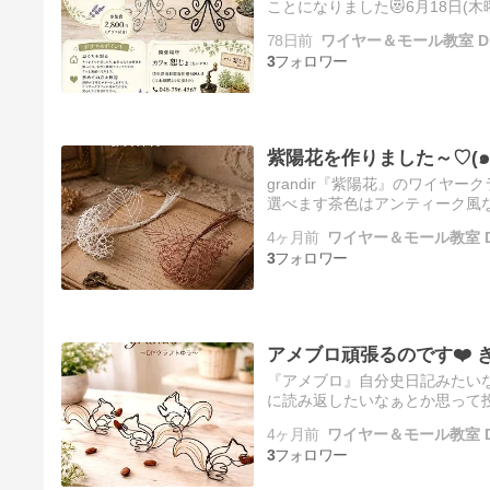
ことになりました😻6月18日(
ンドを作りましょう♪』キャン
78日前
ワイヤー＆モール教室 D
3
紫陽花を作りました～♡(๑
grandir『紫陽花』のワイヤ
選べます茶色はアンティーク風
れましたよ紫陽花の葉っぱのラ
4ヶ月前
ワイヤー＆モール教室 
3
アメブロ頑張るのです❤️ 
『アメブロ』自分史日記みたい
に読み返したいなぁとか思って
です🙀 え？一日坊主では？！イ
4ヶ月前
ワイヤー＆モール教室 
3