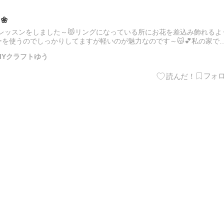
)❀
』のレッスンをしました～😻リングになっている所にお花を差込み飾れるよ
ーを使うのでしっかりしてますが軽いのが魅力なのです～😽💕私の家で
は、高さ約40cm、横幅約35cm大きめの作品なの…
IYクラフトゆう