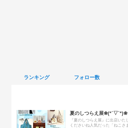
ランキング
フォロー数
夏のしつらえ展❀(*´▽`*)❀
『夏のしつらえ展』に出店いた
くださいね人気だった「ねこさ