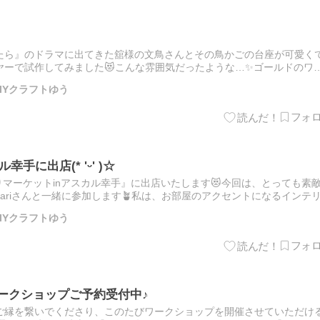
たら』のドラマに出てきた舘様の文鳥さんとその鳥かごの台座が可愛く
ーで試作してみました😻こんな雰囲気だったような…✨️ゴールドのワ
文鳥さんがポッチャリすぎたかな？😆Instagramはこ…
IYクラフトゆう
手に出店(* 'ᵕ' )☆
作りマーケットinアスカル幸手』に出店いたします😻今回は、とっても素
nariさんと一緒に参加します🪴私は、お部屋のアクセントになるインテ
ワイヤークラフト作品をお持ちします✨植物とワ…
IYクラフトゆう
ワークショップご予約受付中♪
ご縁を繋いでくださり、このたびワークショップを開催させていただけ