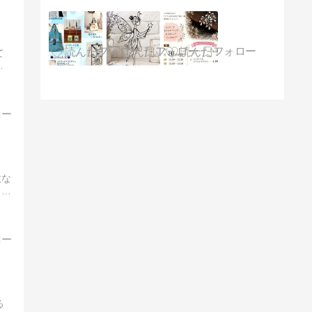
て
イ
敵な
リア
る